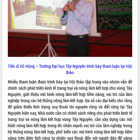
VIDEO
Tiến sĩ Võ Hùng – Trường Đại học Tây Nguyên trình bày tham luận tại Hội
Khám bệnh, cấp phát thuốc miễn phí
thảo
và tặng quà người dân xã Cư Pui
Nhiều tham luận được trình bày tại Hội thảo tập trung vào nhóm vấn đề
Hội nghị UBND tỉnh Đắk Lắk thường kỳ
chính sách phát triển kinh tế trang trại và nông lâm kết hợp cho vùng Tây
tháng 7/2026
Nguyên, giới thiệu mô hình nông lâm kết hợp tiềm năng; vai trò của lâm
Lễ truy tặng danh hiệu “Bà Mẹ Việt
nghiệp trong các hệ thống nông lâm kết hợp. Đa số các đại biểu cho rằng
Nam Anh hùng” và trao Huân chương
để giảm thiểu tình trạng suy thoái tài nguyên rừng và đất rừng tại Tây
Lao động
Nguyên hiện nay, Nhà nước cần có chính sách riêng cho phát triển kinh tế
ALBUM ẢNH
UBND tỉnh Đắk Lắk triển khai nhiệm
trang trại và nông lâm kết hợp vùng Tây Nguyên, cần xây dựng các mô
vụ 6 tháng cuối năm 2026
hình nông lâm kết hợp trong đó nhấn mạnh vai trò của lâm nghiệp trong
hệ thống nông lâm kết hợp, phổ biến các mô hình nông lâm kết hợp tiềm
Kỳ họp thứ Hai, Hội đồng nhân dân
năng trên diện tích rừng tự nhiên suy thoái đến với người dân để nâng
tỉnh khóa XI quyết nghị nhiều nội dung