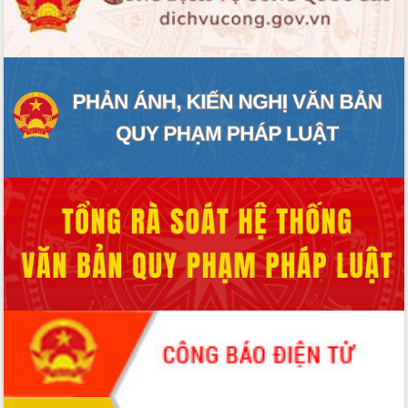
Quy hoạch và Xúc tiến đầu tư tỉnh Đắk
Lắk
Khơi thông điểm nghẽn, đẩy nhanh
giải ngân vốn khắc phục thiên tai
HĐND tỉnh thông qua điều chỉnh Quy
hoạch tỉnh thời kỳ 2021-2030
Hội thảo góp ý hồ sơ điều chỉnh quy
hoạch tỉnh Đắk Lắk thời kỳ 2021-2030,
tầm nhìn đến năm 2050
Nâng cao hiệu quả hoạt động của các
doanh nghiệp nhà nước
Hội nghị triển khai kết nối mạng
truyền số liệu chuyên dùng phục vụ cơ
quan Đảng, Nhà nước
Lễ phát động chuỗi hoạt động chung
tay làm sạch môi trường
Xã Ea Kar bước chuyển mình trong
công tác cải cách hành chính mô hình
mới
UBND tỉnh họp báo định kỳ tháng 4
năm 2026