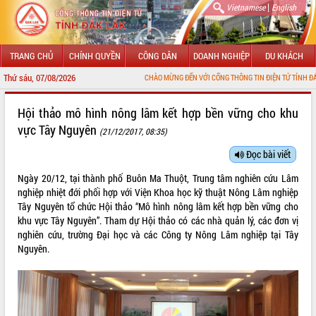
|
Vietnamese
English
TRANG CHỦ
CHÍNH QUYỀN
CÔNG DÂN
DOANH NGHIỆP
DU KHÁCH
Thứ sáu, 07/08/2026
CHÀO MỪNG ĐẾN VỚI CỔNG THÔNG TIN ĐIỆN TỬ TỈNH ĐẮK LẮK
GIỚI THIỆU
Hội thảo mô hình nông lâm kết hợp bền vững cho khu
vực Tây Nguyên
(21/12/2017, 08:35)
LÃNH ĐẠO UBND TỈNH
Đọc bài viết
TIN TỨC SỰ KIỆN
Ngày 20/12, tại thành phố Buôn Ma Thuột, Trung tâm nghiên cứu Lâm
SỞ, BAN, NGÀNH
nghiệp nhiệt đới phối hợp với Viện Khoa học kỹ thuật Nông Lâm nghiệp
Tây Nguyên tổ chức Hội thảo “Mô hình nông lâm kết hợp bền vững cho
UBND CÁC XÃ, PHƯỜNG
khu vực Tây Nguyên”. Tham dự Hội thảo có các nhà quản lý, các đơn vị
nghiên cứu, trường Đại học và các Công ty Nông Lâm nghiệp tại Tây
Nguyên.
THÔNG TIN CHỈ ĐẠO ĐIỀU HÀNH
HỆ THỐNG VĂN BẢN
VĂN BẢN HĐND TỈNH