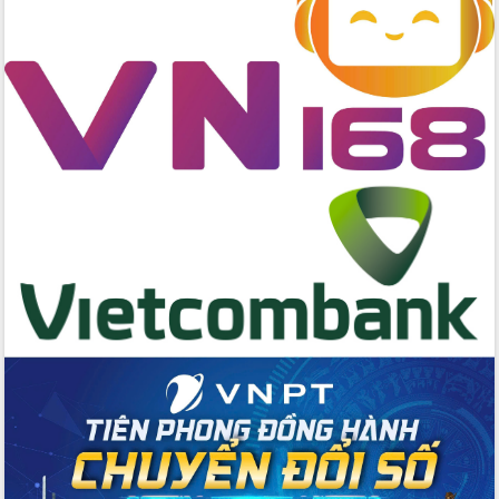
quốc phòng, quân sự địa phương năm
2026
Đắk Lắk tập trung toàn lực khắc phục
tồn tại IUU, sẵn sàng làm việc với
Đoàn thanh tra EC
Chủ tịch UBND tỉnh Tạ Anh Tuấn thăm,
chúc mừng các bệnh viện nhân Ngày
Thầy thuốc Việt Nam
Rộn ràng lễ hội truyền thống Sông
nước Đà Nông lần thứ I năm 2026
Kỳ họp Chuyên đề lần thứ Năm, HĐND
tỉnh Đắk Lắk thông qua các nghị quyết
quan trọng
Thống nhất danh sách giới thiệu ứng
cử đại biểu Quốc hội khoá XVI và đại
biểu HĐND tỉnh Đắk Lắk, nhiệm kỳ
2026-2031
Phát động hai phong trào thi đua quan
trọng trong kỷ nguyên mới
Hội nghị lần thứ tư Ban Chỉ đạo công