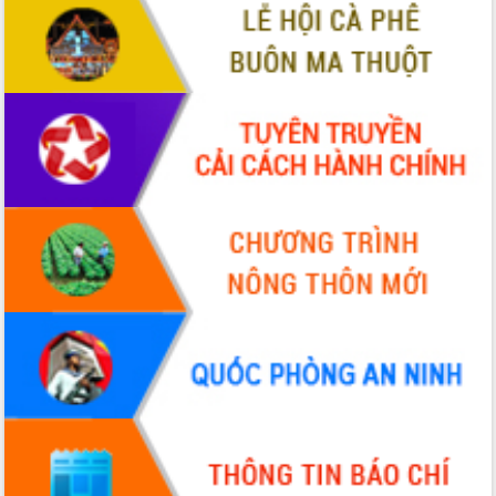
Hội thảo khoa học “Giải pháp thúc đẩy
phát triển nền kinh tế xanh tại tỉnh
Đắk Lắk”
Tăng cường giám sát, đôn đốc thực
hiện nhiệm vụ quản lý tài sản công
hàng tuần
Tháo gỡ những vướng mắc, đẩy mạnh
công tác cải cách thủ tục hành chính
tại Trung tâm Phục vụ hành chính
công tỉnh
Đắk Lắk: Tôn vinh 46 giải pháp tại Hội
thi Sáng tạo Kỹ thuật 2024 - 2025
Đắk Lắk rà soát, điều chỉnh Đề án 190
về phát triển nuôi trồng thủy sản
Phó Chủ tịch UBND tỉnh Đắk Lắk
Trương Công Thái kiểm tra thực địa
Dự án cao tốc Khánh Hòa - Buôn Ma
Thuột
Định vị cà phê Việt Nam như một “di
sản sống” trong dòng chảy toàn cầu