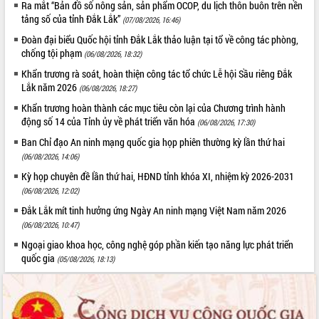
món ăn từ sầu riêng
Ra mắt “Bản đồ số nông sản, sản phẩm OCOP, du lịch thôn buôn trên nền
tảng số của tỉnh Đắk Lắk”
(07/08/2026, 16:46)
Đắk Lắk công bố Quy hoạch và xúc
tiến đầu tư tỉnh
Đoàn đại biểu Quốc hội tỉnh Đắk Lắk thảo luận tại tổ về công tác phòng,
chống tội phạm
Ngành cá ngừ Đắk Lắk chủ động thích
(06/08/2026, 18:32)
ứng để giữ vững thị trường xuất khẩu
Khẩn trương rà soát, hoàn thiện công tác tổ chức Lễ hội Sầu riêng Đắk
Diễn đàn Kinh tế tư nhân Việt Nam đột
Lắk năm 2026
(06/08/2026, 18:27)
phá cơ chế - Hợp tác công tư
Khẩn trương hoàn thành các mục tiêu còn lại của Chương trình hành
Đề án 06 tạo bước ngoặt đột phá trong
động số 14 của Tỉnh ủy về phát triển văn hóa
(06/08/2026, 17:30)
cải cách hành chính tỉnh Đắk Lắk
Ban Chỉ đạo An ninh mạng quốc gia họp phiên thường kỳ lần thứ hai
Kết nối tour, đẩy mạnh chuyển đổi số
(06/08/2026, 14:06)
để phát triển du lịch Đắk Lắk
Kỳ họp chuyên đề lần thứ hai, HĐND tỉnh khóa XI, nhiệm kỳ 2026-2031
Khởi động Dự án Đầu tư xây dựng hạ
(06/08/2026, 12:02)
tầng kỹ thuật Cụm công nghiệp Tân
Tiến
Đắk Lắk mít tinh hưởng ứng Ngày An ninh mạng Việt Nam năm 2026
(06/08/2026, 10:47)
Gặp mặt các cơ quan báo chí nhân Kỷ
niệm 101 năm Ngày Báo chí Cách
Ngoại giao khoa học, công nghệ góp phần kiến tạo năng lực phát triển
mạng Việt Nam
quốc gia
(05/08/2026, 18:13)
Đắk Lắk sơ kết 4 năm triển khai thực
hiện Đề án 06 của Chính phủ
Họp báo thông tin về Hội nghị Công bố