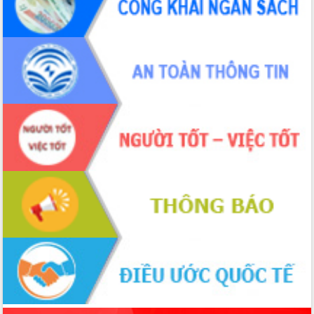
Thứ trưởng Bộ Y tế làm việc với tỉnh
Đắk Lắk về phát triển nhân lực y tế
cho trạm y tế cấp xã
Du lịch Đắk Lắk nâng tầm trải nghiệm
du khách thông qua Hệ thống cơ sở dữ
liệu và Bản đồ số
Tập huấn ứng dụng trí tuệ nhân tạo (AI)
trong thương mại điện tử năm 2026
Đoàn đại biểu Quốc hội tỉnh Đắk Lắk
trao đổi thông tin trước Kỳ họp thứ
nhất, Quốc hội khóa XVI
Quyết liệt cải cách hành chính, khơi
thông nguồn lực phát triển
Nâng cao hiệu lực, hiệu quả HĐND
tỉnh thông qua hiện đại hóa hành chính
Xã Ea Phê gắn cải cách hành chính với
chuyển đổi số
Phó Chủ tịch Thường trực UBND tỉnh
Hồ Thị Nguyên Thảo làm việc tại Trung
tâm Phục vụ hành chính công xã Ea
Phê