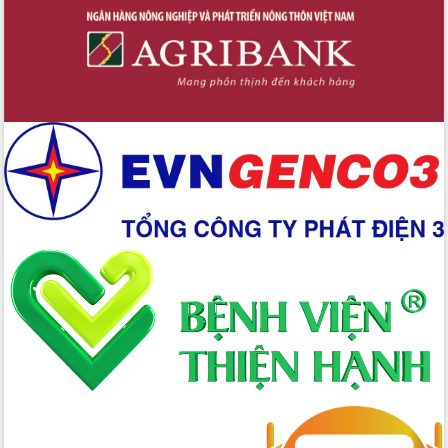
Bầu cử Quốc hội và HĐND: Cử tri Đắk
Lắk gửi gắm niềm tin, kỳ vọng vào lá
phiếu
Đắk Lắk sẵn sàng các điều kiện cho
Ngày hội bầu cử đại biểu Quốc hội
khóa XVI và HĐND các cấp nhiệm kỳ
2026-2031
Đảm bảo cuộc bầu cử đại biểu Quốc
hội và đại biểu HĐND các cấp diễn ra
an toàn, hiệu quả, đúng quy định
Thủ tướng Chính phủ Phạm Minh Chính
kiểm tra, chỉ đạo hoàn thành các dự
án cao tốc và thăm khu tái định cư tại
Đắk Lắk
Sôi nổi Hội đua ngựa truyền thống Gò
Thì Thùng mừng Xuân Bính Ngọ 2026
Lãnh đạo tỉnh dâng hương tưởng niệm
tại Đập Đồng Cam đầu Xuân Bính Ngọ
Ngành nông nghiệp phấn đấu tăng
trưởng đạt 5,86% trong năm 2026
UBND tỉnh Đắk Lắk triển khai công tác