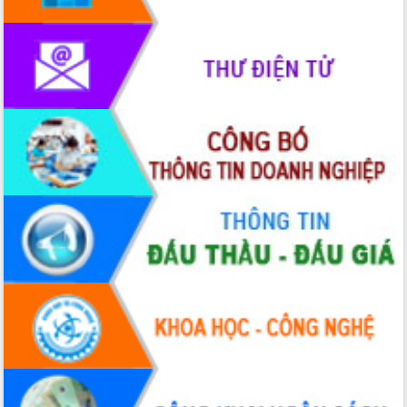
Xây dựng nông thôn mới: Nâng cao đời
sống người dân từ những mô hình thiết
thực
Quyết liệt tháo gỡ vướng mắc, đẩy
nhanh tiến độ các dự án trọng điểm
trong Khu kinh tế Nam Phú Yên
Hòn Yến phát triển du lịch gắn với bảo
tồn biển
Lấy ý kiến điều chỉnh Quy hoạch tỉnh
Đắk Lắk thời kỳ 2021-2030, tầm nhìn
đến năm 2050
Phát động chiến dịch 30 ngày đêm
giải phóng mặt bằng Tuyến đường bộ
ven biển
Đắk Lắk nỗ lực thúc đẩy tăng trưởng
kinh tế từ 10% trở lên trong Quý
II/2026
Đắk Lắk ký kết thỏa thuận hợp tác về
chuyển đổi số giai đoạn 2026 – 2030
với Tập đoàn Bưu chính Viễn thông
Việt Nam