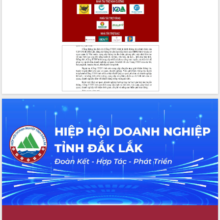
cấp xã
Đắk Lắk phát động hưởng ứng Ngày
Quyền của người tiêu dùng Việt Nam
2026
Đẩy mạnh cải cách hành chính, quyết
tâm đạt được mục tiêu tăng trưởng
hai con số trong năm 2026
Tổ chức trang trọng Lễ hội Đền thờ
Lương Văn Chánh năm 2026
Phó Bí thư Tỉnh ủy Đắk Lắk Đỗ Hữu
Huy giữ chức Bí thư Đảng ủy Ủy Ban
Nhân dân tỉnh
Bệnh án điện tử thúc đẩy chuyển đổi
số y tế tại Đắk Lắk
Chuyển đổi số thư viện: Mở rộng
không gian tri thức trong thời đại số
Đánh giá, rút kinh nghiệm công tác tổ
chức diễn tập trước ngày bầu cử
Chương trình “Gặp gỡ hữu nghị –
Friendship Meeting New Year 2026”