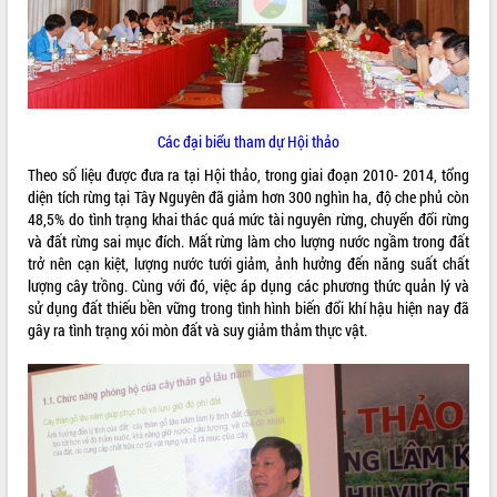
ĐIỂM TIN VĂN BẢN
QUY HOẠCH - KẾ HOẠCH
Các đại biểu tham dự Hội thảo
Theo số liệu được đưa ra tại Hội thảo, trong giai đoạn 2010- 2014, tổng
diện tích rừng tại Tây Nguyên đã giảm hơn 300 nghìn ha, độ che phủ còn
48,5% do tình trạng khai thác quá mức tài nguyên rừng, chuyển đổi rừng
và đất rừng sai mục đích. Mất rừng làm cho lượng nước ngầm trong đất
trở nên cạn kiệt, lượng nước tưới giảm, ảnh hưởng đến năng suất chất
lượng cây trồng. Cùng với đó, việc áp dụng các phương thức quản lý và
sử dụng đất thiếu bền vững trong tình hình biến đổi khí hậu hiện nay đã
gây ra tình trạng xói mòn đất và suy giảm thảm thực vật.