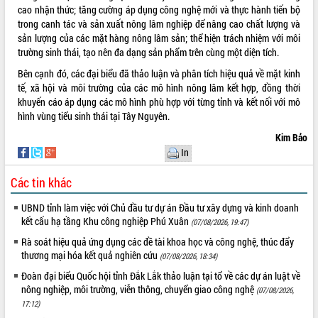
cao nhận thức; tăng cường áp dụng công nghệ mới và thực hành tiến bộ
quan trọng
trong canh tác và sản xuất nông lâm nghiệp để nâng cao chất lượng và
Bí thư Tỉnh ủy Lương Nguyễn Minh
sản lượng của các mặt hàng nông lâm sản; thể hiện trách nhiệm với môi
Triết thăm, tặng quà người có công với
trường sinh thái, tạo nên đa dạng sản phẩm trên cùng một diện tích.
cách mạng
Bên cạnh đó, các đại biểu đã thảo luận và phân tích hiệu quả về mặt kinh
Rà soát, hoàn thiện hệ thống thiết chế
tế, xã hội và môi trường của các mô hình nông lâm kết hợp, đồng thời
văn hóa, thể thao đáp ứng yêu cầu
LIÊN KẾT WEB
khuyến cáo áp dụng các mô hình phù hợp với từng tỉnh và kết nối với mô
phát triển mới
hình vùng tiểu sinh thái tại Tây Nguyên.
Thường trực HĐND tỉnh Đắk Lắk gặp
mặt Đoàn chuyên gia y tế TP. Hồ Chí
Kim Bảo
Minh
In
THỐNG KÊ TRUY CẬP
Lễ truy điệu và an táng hài cốt liệt sĩ
Các tin khác
tại Nghĩa trang Liệt sĩ xã Sơn Hòa
Hôm nay:
3373
Bàn giải pháp tháo gỡ khó khăn trong
Tất cả:
66048696
UBND tỉnh làm việc với Chủ đầu tư dự án Đầu tư xây dựng và kinh doanh
xuất khẩu sầu riêng và triển khai quy
kết cấu hạ tầng Khu công nghiệp Phú Xuân
(07/08/2026, 19:47)
định EUDR
Rà soát hiệu quả ứng dụng các đề tài khoa học và công nghệ, thúc đẩy
Thứ trưởng Bộ Nông nghiệp và Môi
thương mại hóa kết quả nghiên cứu
(07/08/2026, 18:34)
trường Nguyễn Hoàng Hiệp khảo sát
vùng trồng và doanh nghiệp đóng gói
Đoàn đại biểu Quốc hội tỉnh Đắk Lắk thảo luận tại tổ về các dự án luật về
nông nghiệp, môi trường, viễn thông, chuyển giao công nghệ
sầu riêng tại Đắk Lắk
(07/08/2026,
17:12)
Trình diễn nghệ thuật chế biến các