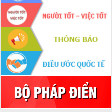
Bầu cử Quốc hội và HĐND: Cử tri Đắk
Lắk gửi gắm niềm tin, kỳ vọng vào lá
phiếu
Đắk Lắk sẵn sàng các điều kiện cho
Ngày hội bầu cử đại biểu Quốc hội
khóa XVI và HĐND các cấp nhiệm kỳ
2026-2031
Đảm bảo cuộc bầu cử đại biểu Quốc
hội và đại biểu HĐND các cấp diễn ra
an toàn, hiệu quả, đúng quy định
Thủ tướng Chính phủ Phạm Minh Chính
kiểm tra, chỉ đạo hoàn thành các dự
án cao tốc và thăm khu tái định cư tại
Đắk Lắk
Sôi nổi Hội đua ngựa truyền thống Gò
Thì Thùng mừng Xuân Bính Ngọ 2026
Lãnh đạo tỉnh dâng hương tưởng niệm
tại Đập Đồng Cam đầu Xuân Bính Ngọ
Ngành nông nghiệp phấn đấu tăng
trưởng đạt 5,86% trong năm 2026
UBND tỉnh Đắk Lắk triển khai công tác