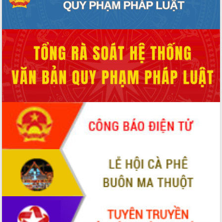
Thứ trưởng Bộ Y tế làm việc với tỉnh
Đắk Lắk về phát triển nhân lực y tế
cho trạm y tế cấp xã
Du lịch Đắk Lắk nâng tầm trải nghiệm
du khách thông qua Hệ thống cơ sở dữ
liệu và Bản đồ số
Tập huấn ứng dụng trí tuệ nhân tạo (AI)
trong thương mại điện tử năm 2026
Đoàn đại biểu Quốc hội tỉnh Đắk Lắk
trao đổi thông tin trước Kỳ họp thứ
nhất, Quốc hội khóa XVI
Quyết liệt cải cách hành chính, khơi
thông nguồn lực phát triển
Nâng cao hiệu lực, hiệu quả HĐND
tỉnh thông qua hiện đại hóa hành chính
Xã Ea Phê gắn cải cách hành chính với
chuyển đổi số
Phó Chủ tịch Thường trực UBND tỉnh
Hồ Thị Nguyên Thảo làm việc tại Trung
tâm Phục vụ hành chính công xã Ea
Phê