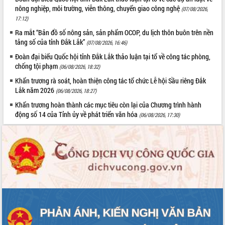
Xây dựng nông thôn mới: Nâng cao đời
nông nghiệp, môi trường, viễn thông, chuyển giao công nghệ
(07/08/2026,
sống người dân từ những mô hình thiết
17:12)
thực
Ra mắt “Bản đồ số nông sản, sản phẩm OCOP, du lịch thôn buôn trên nền
Quyết liệt tháo gỡ vướng mắc, đẩy
tảng số của tỉnh Đắk Lắk”
(07/08/2026, 16:46)
nhanh tiến độ các dự án trọng điểm
trong Khu kinh tế Nam Phú Yên
Đoàn đại biểu Quốc hội tỉnh Đắk Lắk thảo luận tại tổ về công tác phòng,
chống tội phạm
(06/08/2026, 18:32)
Hòn Yến phát triển du lịch gắn với bảo
tồn biển
Khẩn trương rà soát, hoàn thiện công tác tổ chức Lễ hội Sầu riêng Đắk
Lắk năm 2026
Lấy ý kiến điều chỉnh Quy hoạch tỉnh
(06/08/2026, 18:27)
Đắk Lắk thời kỳ 2021-2030, tầm nhìn
Khẩn trương hoàn thành các mục tiêu còn lại của Chương trình hành
đến năm 2050
động số 14 của Tỉnh ủy về phát triển văn hóa
(06/08/2026, 17:30)
Phát động chiến dịch 30 ngày đêm
giải phóng mặt bằng Tuyến đường bộ
ven biển
Đắk Lắk nỗ lực thúc đẩy tăng trưởng
kinh tế từ 10% trở lên trong Quý
II/2026
Đắk Lắk ký kết thỏa thuận hợp tác về
chuyển đổi số giai đoạn 2026 – 2030
với Tập đoàn Bưu chính Viễn thông
Việt Nam