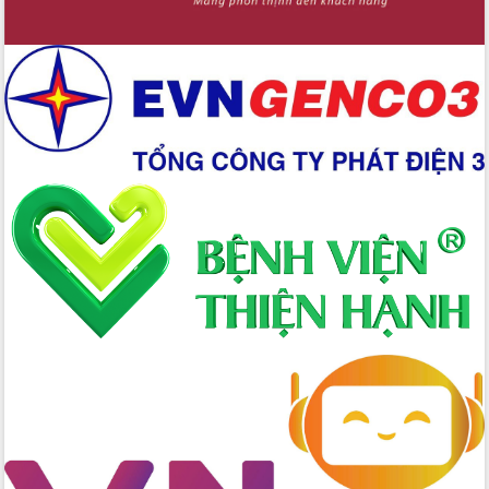
trong phòng chống tảo hôn và hôn
nhân cận huyết thống
Nông sản Tây Nguyên thu hút doanh
nghiệp nước ngoài
Đắk Lắk định vị thương hiệu du lịch
“Biển – Rừng – Cà phê” trong không
gian phát triển mới
Hội nghị chia sẻ kinh nghiệm, chuyển
giao kỹ thuật y tế, định hướng phát
triển chuyên sâu đến 2030
Chuyển đổi số mở ra không gian phát
triển trong lĩnh vực văn hóa, du lịch
Công bố quyết định của Ban Thường
vụ Tỉnh ủy về công tác cán bộ.
Thủ tướng Phạm Minh Chính: Khẩn
trương tái thiết cuộc sống người dân
sau thiên tai
Tập trung nâng cao chất lượng, tổ
chức sản xuất sầu riêng theo hướng
bền vững