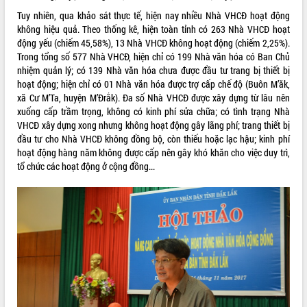
quan trọng
Tuy nhiên, qua khảo sát thực tế, hiện nay nhiều Nhà VHCĐ hoạt động
không hiệu quả. Theo thống kê, hiện toàn tỉnh có 263 Nhà VHCĐ hoạt
Bí thư Tỉnh ủy Lương Nguyễn Minh
động yếu (chiếm 45,58%), 13 Nhà VHCĐ không hoạt động (chiếm 2,25%).
Triết thăm, tặng quà người có công với
Trong tổng số 577 Nhà VHCĐ, hiện chỉ có 199 Nhà văn hóa có Ban Chủ
cách mạng
nhiệm quản lý; có 139 Nhà văn hóa chưa được đầu tư trang bị thiết bị
Rà soát, hoàn thiện hệ thống thiết chế
hoạt động; hiện chỉ có 01 Nhà văn hóa được trợ cấp chế độ (Buôn M’ăk,
văn hóa, thể thao đáp ứng yêu cầu
LIÊN KẾT WEB
xã Cư M’Ta, huyện M’Đrắk). Đa số Nhà VHCĐ được xây dựng từ lâu nên
phát triển mới
xuống cấp trầm trọng, không có kinh phí sửa chữa; có tình trạng Nhà
Thường trực HĐND tỉnh Đắk Lắk gặp
VHCĐ xây dựng xong nhưng không hoạt động gây lãng phí; trang thiết bị
mặt Đoàn chuyên gia y tế TP. Hồ Chí
đầu tư cho Nhà VHCĐ không đồng bộ, còn thiếu hoặc lạc hậu; kinh phí
Minh
hoạt động hàng năm không được cấp nên gây khó khăn cho việc duy trì,
THỐNG KÊ TRUY CẬP
Lễ truy điệu và an táng hài cốt liệt sĩ
tổ chức các hoạt động ở cộng đồng...
tại Nghĩa trang Liệt sĩ xã Sơn Hòa
Hôm nay:
40116
Bàn giải pháp tháo gỡ khó khăn trong
Tất cả:
66085439
xuất khẩu sầu riêng và triển khai quy
định EUDR
Thứ trưởng Bộ Nông nghiệp và Môi
trường Nguyễn Hoàng Hiệp khảo sát
vùng trồng và doanh nghiệp đóng gói
sầu riêng tại Đắk Lắk
Trình diễn nghệ thuật chế biến các