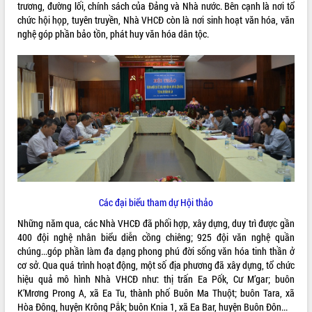
trương, đường lối, chính sách của Đảng và Nhà nước. Bên cạnh là nơi tổ
VIDEO
chức hội họp, tuyên truyền, Nhà VHCĐ còn là nơi sinh hoạt văn hóa, văn
nghệ góp phần bảo tồn, phát huy văn hóa dân tộc.
Khám bệnh, cấp phát thuốc miễn phí
và tặng quà người dân xã Cư Pui
Hội nghị UBND tỉnh Đắk Lắk thường kỳ
Các đại biểu tham dự Hội thảo
tháng 7/2026
Lễ truy tặng danh hiệu “Bà Mẹ Việt
Những năm qua, các Nhà VHCĐ đã phối hợp, xây dựng, duy trì được gần
Nam Anh hùng” và trao Huân chương
400 đội nghệ nhân biểu diễn cồng chiêng; 925 đội văn nghệ quần
Lao động
chúng...góp phần làm đa dạng phong phú đời sống văn hóa tinh thần ở
ALBUM ẢNH
cơ sở. Qua quá trình hoạt động, một số địa phương đã xây dựng, tổ chức
UBND tỉnh Đắk Lắk triển khai nhiệm
hiệu quả mô hình Nhà VHCĐ như: thị trấn Ea Pốk, Cư M’gar; buôn
vụ 6 tháng cuối năm 2026
K’Mrơng Prong A, xã Ea Tu, thành phố Buôn Ma Thuột; buôn Tara, xã
Kỳ họp thứ Hai, Hội đồng nhân dân
Hòa Đông, huyện Krông Pắk; buôn Knia 1, xã Ea Bar, huyện Buôn Đôn...
tỉnh khóa XI quyết nghị nhiều nội dung