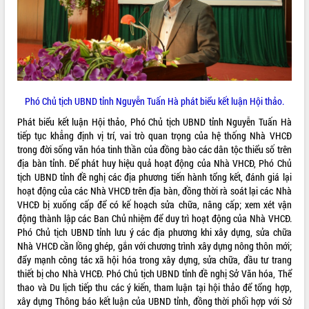
Quy hoạch và Xúc tiến đầu tư tỉnh Đắk
Lắk
Khơi thông điểm nghẽn, đẩy nhanh
giải ngân vốn khắc phục thiên tai
HĐND tỉnh thông qua điều chỉnh Quy
hoạch tỉnh thời kỳ 2021-2030
Hội thảo góp ý hồ sơ điều chỉnh quy
Phó Chủ tịch UBND tỉnh Nguyễn Tuấn Hà phát biểu kết luận Hội thảo.
hoạch tỉnh Đắk Lắk thời kỳ 2021-2030,
Phát biểu kết luận Hội thảo, Phó Chủ tịch UBND tỉnh Nguyễn Tuấn Hà
tầm nhìn đến năm 2050
tiếp tục khẳng định vị trí, vai trò quan trọng của hệ thống Nhà VHCĐ
Nâng cao hiệu quả hoạt động của các
trong đời sống văn hóa tinh thần của đồng bào các dân tộc thiểu số trên
doanh nghiệp nhà nước
địa bàn tỉnh. Để phát huy hiệu quả hoạt động của Nhà VHCĐ, Phó Chủ
Hội nghị triển khai kết nối mạng
tịch UBND tỉnh đề nghị các địa phương tiến hành tổng kết, đánh giá lại
truyền số liệu chuyên dùng phục vụ cơ
hoạt động của các Nhà VHCĐ trên địa bàn, đồng thời rà soát lại các Nhà
quan Đảng, Nhà nước
VHCĐ bị xuống cấp để có kế hoạch sửa chữa, nâng cấp; xem xét vận
Lễ phát động chuỗi hoạt động chung
động thành lập các Ban Chủ nhiệm để duy trì hoạt động của Nhà VHCĐ.
tay làm sạch môi trường
Phó Chủ tịch UBND tỉnh lưu ý các địa phương khi xây dựng, sửa chữa
Nhà VHCĐ cần lồng ghép, gắn với chương trình xây dựng nông thôn mới;
Xã Ea Kar bước chuyển mình trong
đẩy mạnh công tác xã hội hóa trong xây dựng, sửa chữa, đầu tư trang
công tác cải cách hành chính mô hình
thiết bị cho Nhà VHCĐ. Phó Chủ tịch UBND tỉnh đề nghị Sở Văn hóa, Thể
mới
thao và Du lịch tiếp thu các ý kiến, tham luận tại hội thảo để tổng hợp,
UBND tỉnh họp báo định kỳ tháng 4
xây dựng Thông báo kết luận của UBND tỉnh, đồng thời phối hợp với Sở
năm 2026