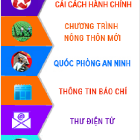
Xây dựng nền hành chính số đồng
hành cùng nông dân dân, doanh nghiệp
Giai đoạn 2026-2030, Đắk Lắk phấn
đấu có 77% xã đạt chuẩn nông thôn
mới
Chuyển đổi số 'mở đường' cho nông
nghiệp Đắk Lắk tăng trưởng bứt phá
Triển khai đồng bộ đo đạc, lập hồ sơ
địa chính, hoàn thiện cơ sở dữ liệu đất
đai
Ứng dụng sinh trắc học - Bước tiến
trong hành trình chuyển đổi số tại Đắk
Lắk
Đắk Lắk nâng cao hiệu quả công tác
Đảng từ Sổ tay đảng viên điện tử
Đắk Lắk đẩy mạnh nuôi biển công
nghệ, hướng tới phát triển thủy sản
bền vững
Tập huấn nâng cao năng lực triển khai
chuyển đổi số cho cán bộ, công chức