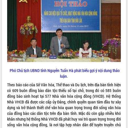
ĐIỂM TIN VĂN BẢN
QUY HOẠCH - KẾ HOẠCH
Phó Chủ tịch UBND tỉnh Nguyễn Tuấn Hà phát biểu gợi ý nội dung thảo
luận.
Theo báo cáo của Sở Văn hóa, Thể thao và Du lịch, trên địa bàn tỉnh hiện
có 609 buôn đồng bào dân tộc thiểu số tại chỗ, trong đó có 585 buôn
đồng bào sinh hoạt tại 577 Nhà văn hóa cộng đồng (VHCĐ). Hệ thống
Nhà VHCĐ đã được các cấp ủy Đảng, chính quyền quan tâm đầu tư xây
dựng và trở thành thiết chế văn hóa quan trọng trong đời sống văn hóa
của đồng bào các dân tộc trên địa bàn tỉnh. Mặc dù còn gặp nhiều khó
khăn nhưng hệ thống Nhà VHCĐ đã phát huy vai trò quan trọng trong đời
sống văn hóa cộng đồng, là nơi tập hợp nhân dân để tuyên truyền chủ