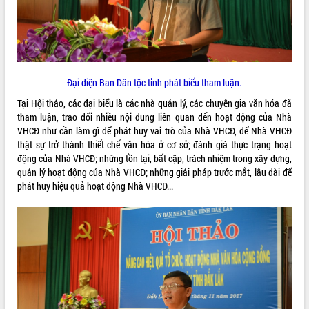
món ăn từ sầu riêng
Đắk Lắk công bố Quy hoạch và xúc
tiến đầu tư tỉnh
Ngành cá ngừ Đắk Lắk chủ động thích
ứng để giữ vững thị trường xuất khẩu
Đại diện Ban Dân tộc tỉnh phát biểu tham luận.
Diễn đàn Kinh tế tư nhân Việt Nam đột
phá cơ chế - Hợp tác công tư
Tại Hội thảo, các đại biểu là các nhà quản lý, các chuyên gia văn hóa đã
Đề án 06 tạo bước ngoặt đột phá trong
tham luận, trao đổi nhiều nội dung liên quan đến hoạt động của Nhà
cải cách hành chính tỉnh Đắk Lắk
VHCĐ như cần làm gì để phát huy vai trò của Nhà VHCĐ, để Nhà VHCĐ
thật sự trở thành thiết chế văn hóa ở cơ sở; đánh giá thực trạng hoạt
Kết nối tour, đẩy mạnh chuyển đổi số
động của Nhà VHCĐ; những tồn tại, bất cập, trách nhiệm trong xây dựng,
để phát triển du lịch Đắk Lắk
quản lý hoạt động của Nhà VHCĐ; những giải pháp trước mắt, lâu dài để
Khởi động Dự án Đầu tư xây dựng hạ
phát huy hiệu quả hoạt động Nhà VHCĐ...
tầng kỹ thuật Cụm công nghiệp Tân
Tiến
Gặp mặt các cơ quan báo chí nhân Kỷ
niệm 101 năm Ngày Báo chí Cách
mạng Việt Nam
Đắk Lắk sơ kết 4 năm triển khai thực
hiện Đề án 06 của Chính phủ
Họp báo thông tin về Hội nghị Công bố