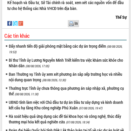
Kế hoạch và Đầu tư, Sở Tài chính rà soát, xem xét các nguồn vốn để đầu
Hội thảo khoa học “Giải pháp thúc đẩy
tư cho hệ thống các Nhà VHCĐ trên địa bàn.
phát triển nền kinh tế xanh tại tỉnh
Thế Sự
Đắk Lắk”
In
Tăng cường giám sát, đôn đốc thực
hiện nhiệm vụ quản lý tài sản công
Các tin khác
hàng tuần
Tháo gỡ những vướng mắc, đẩy mạnh
Đẩy nhanh tiến độ giải phóng mặt bằng các dự án trọng điểm
(08/08/2026,
công tác cải cách thủ tục hành chính
19:53)
tại Trung tâm Phục vụ hành chính
Bí thư Tỉnh ủy Lương Nguyễn Minh Triết kiểm tra việc khám sức khỏe cho
công tỉnh
Nhân dân
(08/08/2026, 17:05)
Đắk Lắk: Tôn vinh 46 giải pháp tại Hội
Ban Thường vụ Tỉnh ủy xem xét phương án sắp xếp trường học và nhiều
thi Sáng tạo Kỹ thuật 2024 - 2025
nội dung quan trọng
(08/08/2026, 13:30)
Đắk Lắk rà soát, điều chỉnh Đề án 190
về phát triển nuôi trồng thủy sản
Thường trực Tỉnh ủy chưa thông qua phương án sáp nhập xã, phường cụ
thể
(08/08/2026, 11:30)
Phó Chủ tịch UBND tỉnh Đắk Lắk
Trương Công Thái kiểm tra thực địa
UBND tỉnh làm việc với Chủ đầu tư dự án Đầu tư xây dựng và kinh doanh
Dự án cao tốc Khánh Hòa - Buôn Ma
kết cấu hạ tầng Khu công nghiệp Phú Xuân
(07/08/2026, 19:47)
Thuột
Rà soát hiệu quả ứng dụng các đề tài khoa học và công nghệ, thúc đẩy
Định vị cà phê Việt Nam như một “di
thương mại hóa kết quả nghiên cứu
(07/08/2026, 18:34)
sản sống” trong dòng chảy toàn cầu
Đoàn đại biểu Quốc hội tỉnh Đắk Lắk thảo luận tại tổ về các dự án luật về