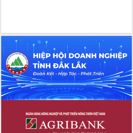
tác bầu cử tỉnh Đắk Lắk
Hội nghị Báo cáo viên Trung ương
tháng 01/2026
Phó Thủ tướng Hồ Quốc Dũng đánh giá
cao kết quả Chiến dịch Quang Trung
tại Đắk Lắk
Hội nghị Ban Chấp hành Đảng bộ tỉnh
Đắk Lắk lần thứ 2 (mở rộng)
Tập trung giải phóng mặt bằng, đẩy
nhanh tiến độ Tuyến đường bộ ven
biển
Gỡ khó, khởi công xây dựng, sửa chữa
toàn bộ nhà ở cho hộ dân đúng tiến độ
đề ra
UBND tỉnh Đắk Lắk tổng kết công tác
quốc phòng, quân sự địa phương năm
2025
Tập trung triển khai quyết liệt, đồng bộ
các giải pháp nhằm thực hiện hiệu quả
các nhiệm vụ đề ra năm 2025
Phát huy vai trò của người có uy tín