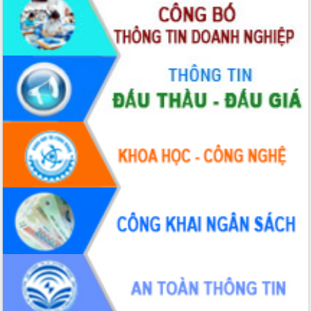
cấp xã
Đắk Lắk phát động hưởng ứng Ngày
Quyền của người tiêu dùng Việt Nam
2026
Đẩy mạnh cải cách hành chính, quyết
tâm đạt được mục tiêu tăng trưởng
hai con số trong năm 2026
Tổ chức trang trọng Lễ hội Đền thờ
Lương Văn Chánh năm 2026
Phó Bí thư Tỉnh ủy Đắk Lắk Đỗ Hữu
Huy giữ chức Bí thư Đảng ủy Ủy Ban
Nhân dân tỉnh
Bệnh án điện tử thúc đẩy chuyển đổi
số y tế tại Đắk Lắk
Chuyển đổi số thư viện: Mở rộng
không gian tri thức trong thời đại số
Đánh giá, rút kinh nghiệm công tác tổ
chức diễn tập trước ngày bầu cử
Chương trình “Gặp gỡ hữu nghị –
Friendship Meeting New Year 2026”