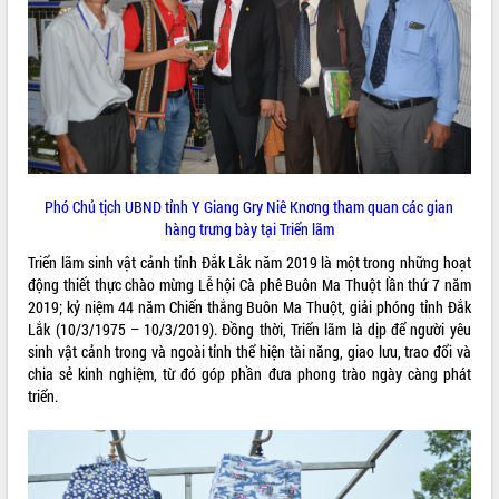
VIDEO
Loading the player...
Khám bệnh, cấp phát thuốc miễn phí
và tặng quà người dân xã Cư Pui
Hội nghị UBND tỉnh Đắk Lắk thường kỳ
tháng 7/2026
Phó Chủ tịch UBND tỉnh Y Giang Gry Niê Knơng tham quan các gian
Lễ truy tặng danh hiệu “Bà Mẹ Việt
hàng trưng bày tại Triển lãm
Nam Anh hùng” và trao Huân chương
Lao động
Triển lãm sinh vật cảnh tỉnh Đắk Lắk năm 2019 là một trong những hoạt
ALBUM ẢNH
UBND tỉnh Đắk Lắk triển khai nhiệm
động thiết thực chào mừng Lễ hội Cà phê Buôn Ma Thuột lần thứ 7 năm
vụ 6 tháng cuối năm 2026
2019; kỷ niệm 44 năm Chiến thắng Buôn Ma Thuột, giải phóng tỉnh Đắk
Lắk (10/3/1975 – 10/3/2019). Đồng thời, Triển lãm là dịp để người yêu
Kỳ họp thứ Hai, Hội đồng nhân dân
sinh vật cảnh trong và ngoài tỉnh thể hiện tài năng, giao lưu, trao đổi và
tỉnh khóa XI quyết nghị nhiều nội dung
chia sẻ kinh nghiệm, từ đó góp phần đưa phong trào ngày càng phát
quan trọng
triển.
Bí thư Tỉnh ủy Lương Nguyễn Minh
Triết thăm, tặng quà người có công với
cách mạng
Rà soát, hoàn thiện hệ thống thiết chế
văn hóa, thể thao đáp ứng yêu cầu
LIÊN KẾT WEB