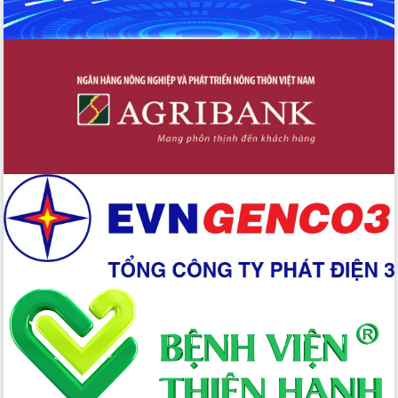
chúc mừng các bệnh viện nhân Ngày
Thầy thuốc Việt Nam
Rộn ràng lễ hội truyền thống Sông
nước Đà Nông lần thứ I năm 2026
Kỳ họp Chuyên đề lần thứ Năm, HĐND
tỉnh Đắk Lắk thông qua các nghị quyết
quan trọng
Thống nhất danh sách giới thiệu ứng
cử đại biểu Quốc hội khoá XVI và đại
biểu HĐND tỉnh Đắk Lắk, nhiệm kỳ
2026-2031
Phát động hai phong trào thi đua quan
trọng trong kỷ nguyên mới
Hội nghị lần thứ tư Ban Chỉ đạo công
tác bầu cử tỉnh Đắk Lắk
Hội nghị Báo cáo viên Trung ương
tháng 01/2026
Phó Thủ tướng Hồ Quốc Dũng đánh giá
cao kết quả Chiến dịch Quang Trung
tại Đắk Lắk