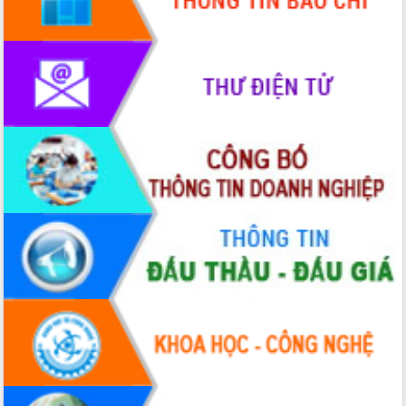
Tập huấn ứng dụng trí tuệ nhân tạo (AI)
trong thương mại điện tử năm 2026
Đoàn đại biểu Quốc hội tỉnh Đắk Lắk
trao đổi thông tin trước Kỳ họp thứ
nhất, Quốc hội khóa XVI
Quyết liệt cải cách hành chính, khơi
thông nguồn lực phát triển
Nâng cao hiệu lực, hiệu quả HĐND
tỉnh thông qua hiện đại hóa hành chính
Xã Ea Phê gắn cải cách hành chính với
chuyển đổi số
Phó Chủ tịch Thường trực UBND tỉnh
Hồ Thị Nguyên Thảo làm việc tại Trung
tâm Phục vụ hành chính công xã Ea
Phê
Xây dựng nền hành chính số đồng
hành cùng nông dân dân, doanh nghiệp
Giai đoạn 2026-2030, Đắk Lắk phấn
đấu có 77% xã đạt chuẩn nông thôn
mới