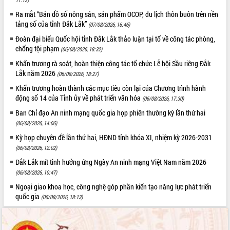
Hội thảo góp ý hồ sơ điều chỉnh quy
hoạch tỉnh Đắk Lắk thời kỳ 2021-2030,
Ra mắt “Bản đồ số nông sản, sản phẩm OCOP, du lịch thôn buôn trên nền
tảng số của tỉnh Đắk Lắk”
tầm nhìn đến năm 2050
(07/08/2026, 16:46)
Nâng cao hiệu quả hoạt động của các
Đoàn đại biểu Quốc hội tỉnh Đắk Lắk thảo luận tại tổ về công tác phòng,
doanh nghiệp nhà nước
chống tội phạm
(06/08/2026, 18:32)
Hội nghị triển khai kết nối mạng
Khẩn trương rà soát, hoàn thiện công tác tổ chức Lễ hội Sầu riêng Đắk
truyền số liệu chuyên dùng phục vụ cơ
Lắk năm 2026
(06/08/2026, 18:27)
quan Đảng, Nhà nước
Khẩn trương hoàn thành các mục tiêu còn lại của Chương trình hành
Lễ phát động chuỗi hoạt động chung
động số 14 của Tỉnh ủy về phát triển văn hóa
(06/08/2026, 17:30)
tay làm sạch môi trường
Ban Chỉ đạo An ninh mạng quốc gia họp phiên thường kỳ lần thứ hai
Xã Ea Kar bước chuyển mình trong
(06/08/2026, 14:06)
công tác cải cách hành chính mô hình
mới
Kỳ họp chuyên đề lần thứ hai, HĐND tỉnh khóa XI, nhiệm kỳ 2026-2031
(06/08/2026, 12:02)
UBND tỉnh họp báo định kỳ tháng 4
năm 2026
Đắk Lắk mít tinh hưởng ứng Ngày An ninh mạng Việt Nam năm 2026
Hội thảo khoa học “Giải pháp thúc đẩy
(06/08/2026, 10:47)
phát triển nền kinh tế xanh tại tỉnh
Ngoại giao khoa học, công nghệ góp phần kiến tạo năng lực phát triển
Đắk Lắk”
quốc gia
(05/08/2026, 18:13)
Tăng cường giám sát, đôn đốc thực
hiện nhiệm vụ quản lý tài sản công
hàng tuần