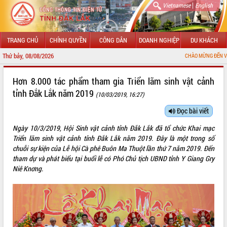
|
Vietnamese
English
TRANG CHỦ
CHÍNH QUYỀN
CÔNG DÂN
DOANH NGHIỆP
DU KHÁCH
Thứ bảy, 08/08/2026
CHÀO MỪNG ĐẾN VỚI CỔNG THÔNG TIN
GIỚI THIỆU
Hơn 8.000 tác phẩm tham gia Triển lãm sinh vật cảnh
tỉnh Đắk Lắk năm 2019
(10/03/2019, 16:27)
LÃNH ĐẠO UBND TỈNH
Đọc bài viết
TIN TỨC SỰ KIỆN
Ngày 10/3/2019, Hội Sinh vật cảnh tỉnh Đắk Lắk đã tổ chức Khai mạc
SỞ, BAN, NGÀNH
Triển lãm sinh vật cảnh tỉnh Đắk Lắk năm 2019. Đây là một trong số
chuỗi sự kiện của Lễ hội Cà phê Buôn Ma Thuột lần thứ 7 năm 2019. Đến
UBND CÁC XÃ, PHƯỜNG
tham dự và phát biểu tại buổi lễ có Phó Chủ tịch UBND tỉnh Y Giang Gry
Niê Knơng.
THÔNG TIN CHỈ ĐẠO ĐIỀU HÀNH
HỆ THỐNG VĂN BẢN
VĂN BẢN HĐND TỈNH