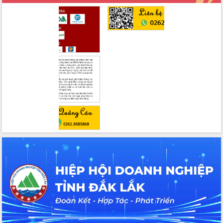
2026-2031
Đảm bảo cuộc bầu cử đại biểu Quốc
hội và đại biểu HĐND các cấp diễn ra
an toàn, hiệu quả, đúng quy định
Thủ tướng Chính phủ Phạm Minh Chính
kiểm tra, chỉ đạo hoàn thành các dự
án cao tốc và thăm khu tái định cư tại
Đắk Lắk
Sôi nổi Hội đua ngựa truyền thống Gò
Thì Thùng mừng Xuân Bính Ngọ 2026
Lãnh đạo tỉnh dâng hương tưởng niệm
tại Đập Đồng Cam đầu Xuân Bính Ngọ
Ngành nông nghiệp phấn đấu tăng
trưởng đạt 5,86% trong năm 2026
UBND tỉnh Đắk Lắk triển khai công tác
quốc phòng, quân sự địa phương năm
2026
Đắk Lắk tập trung toàn lực khắc phục
tồn tại IUU, sẵn sàng làm việc với
Đoàn thanh tra EC
Chủ tịch UBND tỉnh Tạ Anh Tuấn thăm,