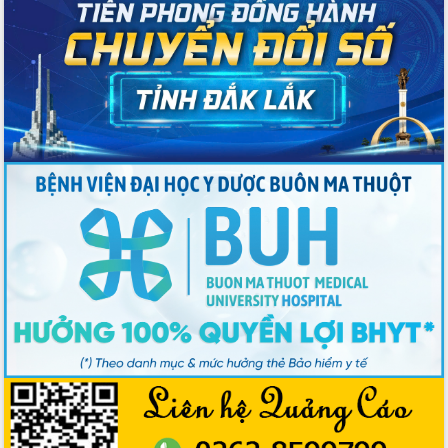
gian phát triển mới
Hội nghị chia sẻ kinh nghiệm, chuyển
giao kỹ thuật y tế, định hướng phát
triển chuyên sâu đến 2030
Chuyển đổi số mở ra không gian phát
triển trong lĩnh vực văn hóa, du lịch
Công bố quyết định của Ban Thường
vụ Tỉnh ủy về công tác cán bộ.
Thủ tướng Phạm Minh Chính: Khẩn
trương tái thiết cuộc sống người dân
sau thiên tai
Tập trung nâng cao chất lượng, tổ
chức sản xuất sầu riêng theo hướng
bền vững
Đẩy nhanh công tác khắc phục, ổn
định đời sống Nhân dân sau bão số 13
Bí thư Tỉnh ủy Lương Nguyễn Minh
Triết dự Ngày hội đại đoàn kết tại
Buôn Đăk Tuôr, xã Cư Pui
Khởi công xây dựng Trường Phổ thông