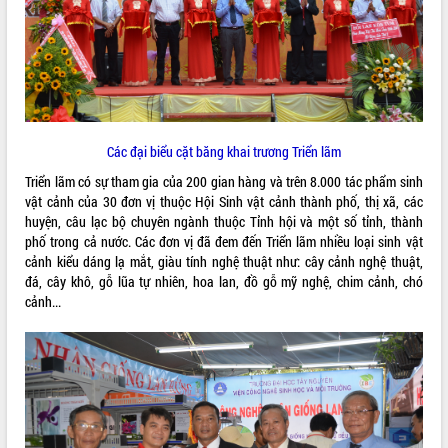
ĐIỂM TIN VĂN BẢN
QUY HOẠCH - KẾ HOẠCH
Các đại biểu cặt băng khai trương Triển lãm
Triển lãm có sự tham gia của 200 gian hàng và trên 8.000 tác phẩm sinh
vật cảnh của 30 đơn vị thuộc Hội Sinh vật cảnh thành phố, thị xã, các
huyện, câu lạc bộ chuyên ngành thuộc Tỉnh hội và một số tỉnh, thành
phố trong cả nước. Các đơn vị đã đem đến Triển lãm nhiều loại sinh vật
cảnh kiểu dáng lạ mắt, giàu tính nghệ thuật như: cây cảnh nghệ thuật,
đá, cây khô, gỗ lũa tự nhiên, hoa lan, đồ gỗ mỹ nghệ, chim cảnh, chó
cảnh...