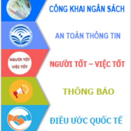
Chuyển đổi số 'mở đường' cho nông
nghiệp Đắk Lắk tăng trưởng bứt phá
Triển khai đồng bộ đo đạc, lập hồ sơ
địa chính, hoàn thiện cơ sở dữ liệu đất
đai
Ứng dụng sinh trắc học - Bước tiến
trong hành trình chuyển đổi số tại Đắk
Lắk
Đắk Lắk nâng cao hiệu quả công tác
Đảng từ Sổ tay đảng viên điện tử
Đắk Lắk đẩy mạnh nuôi biển công
nghệ, hướng tới phát triển thủy sản
bền vững
Tập huấn nâng cao năng lực triển khai
chuyển đổi số cho cán bộ, công chức
cấp xã
Đắk Lắk phát động hưởng ứng Ngày
Quyền của người tiêu dùng Việt Nam
2026
Đẩy mạnh cải cách hành chính, quyết
tâm đạt được mục tiêu tăng trưởng