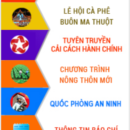
Hòn Yến phát triển du lịch gắn với bảo
tồn biển
Lấy ý kiến điều chỉnh Quy hoạch tỉnh
Đắk Lắk thời kỳ 2021-2030, tầm nhìn
đến năm 2050
Phát động chiến dịch 30 ngày đêm
giải phóng mặt bằng Tuyến đường bộ
ven biển
Đắk Lắk nỗ lực thúc đẩy tăng trưởng
kinh tế từ 10% trở lên trong Quý
II/2026
Đắk Lắk ký kết thỏa thuận hợp tác về
chuyển đổi số giai đoạn 2026 – 2030
với Tập đoàn Bưu chính Viễn thông
Việt Nam
Thứ trưởng Bộ Y tế làm việc với tỉnh
Đắk Lắk về phát triển nhân lực y tế
cho trạm y tế cấp xã
Du lịch Đắk Lắk nâng tầm trải nghiệm
du khách thông qua Hệ thống cơ sở dữ
liệu và Bản đồ số