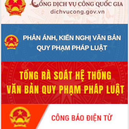
Tháo gỡ những vướng mắc, đẩy mạnh
công tác cải cách thủ tục hành chính
tại Trung tâm Phục vụ hành chính
công tỉnh
Đắk Lắk: Tôn vinh 46 giải pháp tại Hội
thi Sáng tạo Kỹ thuật 2024 - 2025
Đắk Lắk rà soát, điều chỉnh Đề án 190
về phát triển nuôi trồng thủy sản
Phó Chủ tịch UBND tỉnh Đắk Lắk
Trương Công Thái kiểm tra thực địa
Dự án cao tốc Khánh Hòa - Buôn Ma
Thuột
Định vị cà phê Việt Nam như một “di
sản sống” trong dòng chảy toàn cầu
Xây dựng nông thôn mới: Nâng cao đời
sống người dân từ những mô hình thiết
thực
Quyết liệt tháo gỡ vướng mắc, đẩy
nhanh tiến độ các dự án trọng điểm
trong Khu kinh tế Nam Phú Yên