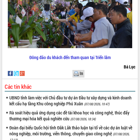
phá cơ chế - Hợp tác công tư
Đề án 06 tạo bước ngoặt đột phá trong
cải cách hành chính tỉnh Đắk Lắk
Kết nối tour, đẩy mạnh chuyển đổi số
để phát triển du lịch Đắk Lắk
Khởi động Dự án Đầu tư xây dựng hạ
tầng kỹ thuật Cụm công nghiệp Tân
Tiến
Đông đảo du khách đến tham quan tại Triển lãm
Gặp mặt các cơ quan báo chí nhân Kỷ
niệm 101 năm Ngày Báo chí Cách
Bá Lục
mạng Việt Nam
In
Đắk Lắk sơ kết 4 năm triển khai thực
Các tin khác
hiện Đề án 06 của Chính phủ
Họp báo thông tin về Hội nghị Công bố
UBND tỉnh làm việc với Chủ đầu tư dự án Đầu tư xây dựng và kinh doanh
Quy hoạch và Xúc tiến đầu tư tỉnh Đắk
kết cấu hạ tầng Khu công nghiệp Phú Xuân
(07/08/2026, 19:47)
Lắk
Rà soát hiệu quả ứng dụng các đề tài khoa học và công nghệ, thúc đẩy
Khơi thông điểm nghẽn, đẩy nhanh
thương mại hóa kết quả nghiên cứu
(07/08/2026, 18:34)
giải ngân vốn khắc phục thiên tai
Đoàn đại biểu Quốc hội tỉnh Đắk Lắk thảo luận tại tổ về các dự án luật về
HĐND tỉnh thông qua điều chỉnh Quy
nông nghiệp, môi trường, viễn thông, chuyển giao công nghệ
hoạch tỉnh thời kỳ 2021-2030
(07/08/2026,
17:12)