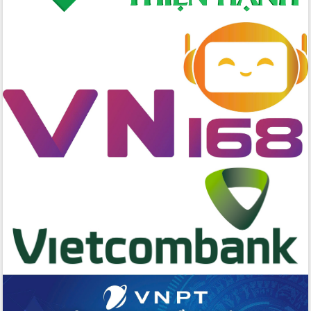
Hội nghị Ban Chấp hành Đảng bộ tỉnh
Đắk Lắk lần thứ 2 (mở rộng)
Tập trung giải phóng mặt bằng, đẩy
nhanh tiến độ Tuyến đường bộ ven
biển
Gỡ khó, khởi công xây dựng, sửa chữa
toàn bộ nhà ở cho hộ dân đúng tiến độ
đề ra
UBND tỉnh Đắk Lắk tổng kết công tác
quốc phòng, quân sự địa phương năm
2025
Tập trung triển khai quyết liệt, đồng bộ
các giải pháp nhằm thực hiện hiệu quả
các nhiệm vụ đề ra năm 2025
Phát huy vai trò của người có uy tín
trong phòng chống tảo hôn và hôn
nhân cận huyết thống
Nông sản Tây Nguyên thu hút doanh
nghiệp nước ngoài
Đắk Lắk định vị thương hiệu du lịch
“Biển – Rừng – Cà phê” trong không