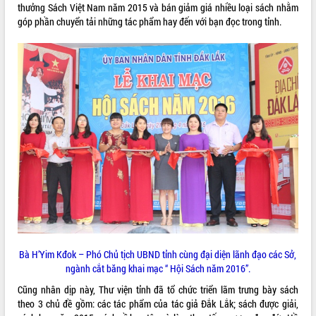
thưởng Sách Việt Nam năm 2015 và bán giảm giá nhiều loại sách nhằm
ĐIỂM TIN VĂN BẢN
góp phần chuyển tải những tác phẩm hay đến với bạn đọc trong tỉnh.
QUY HOẠCH - KẾ HOẠCH
Bà H’Yim Kđok – Phó Chủ tịch UBND tỉnh cùng đại diện lãnh đạo các Sở,
ngành cắt băng khai mạc “ Hội Sách năm 2016”.
Cũng nhân dịp này, Thư viện tỉnh đã tổ chức triển lãm trưng bày sách
theo 3 chủ đề gồm: các tác phẩm của tác giả Đắk Lắk; sách được giải,