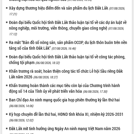
Xây dựng thương hiệu điểm đến và sản phẩm du lịch Đắk Lắk
(07/08/2026,
17:21)
Đoàn đại biểu Quốc hội tỉnh Đắk Lắk thảo luận tại tổ về các dự án luật về
nông nghiệp, môi trường, viễn thông, chuyển giao công nghệ
(07/08/2026,
17:12)
Ra mắt “Bản đồ số nông sản, sản phẩm OCOP, du lịch thôn buôn trên nền
tảng số của tỉnh Đắk Lắk”
(07/08/2026, 16:46)
Đoàn đại biểu Quốc hội tỉnh Đắk Lắk thảo luận tại tổ về công tác phòng,
chống tội phạm
(06/08/2026, 18:32)
Khẩn trương rà soát, hoàn thiện công tác tổ chức Lễ hội Sầu riêng Đắk
Lắk năm 2026
(06/08/2026, 18:27)
Khẩn trương hoàn thành các mục tiêu còn lại của Chương trình hành
động số 14 của Tỉnh ủy về phát triển văn hóa
(06/08/2026, 17:30)
Ban Chỉ đạo An ninh mạng quốc gia họp phiên thường kỳ lần thứ hai
(06/08/2026, 14:06)
Kỳ họp chuyên đề lần thứ hai, HĐND tỉnh khóa XI, nhiệm kỳ 2026-2031
(06/08/2026, 12:02)
Đắk Lắk mít tinh hưởng ứng Ngày An ninh mạng Việt Nam năm 2026