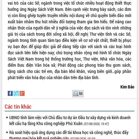
vai trò của các Sở, ngành trong việc tổ chức nhiều hoạt động thiết thực
Tất cả:
66067860
hưởng ứng Ngày Sách Việt Nam. Bên cạnh việc trưng bày sách, các đơn
vị còn lồng ghép tuyên truyền nhiều nội dung về chủ quyền biển đảo mới
xuất bản nhằm thu hút nhiều đối tượng tham gia tìm hiểu. Để nâng cao
nhận thức của người dân về ý nghĩa của việc đọc sách và tôn vinh những
giá trị của sách trong đời sống xã hội, đề nghị Thư viện tỉnh và các Sở,
ngành trong tỉnh quan tâm tạo điều kiện về cơ sở vật chất, thiết bị phục
vụ bạn đọc để giúp độc giả dễ dàng tiếp cận với sách và các loại hình
đọc sách tiên tiến hiện nay; chú trọng nhân rộng mô hình tổ chức Ngày
Sách Việt Nam trong hệ thống trường học, Thư viện, Nhà văn hóa, các
điểm Bưu điện Văn hóa xã; Phát động các phong trào thu gom sách,
tặng sách cho các trẻ em, địa bàn khó khăn, vùng biên giới…góp phần
phát triển văn hóa đọc của nhân dân trên địa bàn tỉnh.
Kim Bảo
In
Các tin khác
UBND tỉnh làm việc với Chủ đầu tư dự án Đầu tư xây dựng và kinh doanh
kết cấu hạ tầng Khu công nghiệp Phú Xuân
(07/08/2026, 19:47)
Rà soát hiệu quả ứng dụng các đề tài khoa học và công nghệ, thúc đẩy
thương mại hóa kết quả nghiên cứu
(07/08/2026, 18:34)