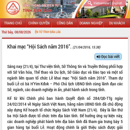
|
Vietnamese
English
TRANG CHỦ
CHÍNH QUYỀN
CÔNG DÂN
DOANH NGHIỆP
DU KHÁCH
Thứ bảy, 08/08/2026
NG TIN ĐIỆN TỬ TỈNH ĐẮK LẮK
GIỚI THIỆU
Khai mạc “Hội Sách năm 2016”.
(21/04/2016, 15:38)
LÃNH ĐẠO UBND TỈNH
Đọc bài viết
Sáng nay (21/4), tại Thư viện tỉnh, Sở Thông tin và Truyền thông phối hợp
TIN TỨC SỰ KIỆN
với Sở Văn hóa, Thể thao và Du lịch, Sở Giáo dục và Đào tạo và một số
ngành liên quan tổ chức Lễ khai mạc “Hội Sách năm 2016”. Tham dự
SỞ, BAN, NGÀNH
buổi Lễ có bà H’Yim Kđok – Phó Chủ tịch UBND tỉnh cùng lãnh đạo các
Sở, ngành, các doanh nghiệp in ấn, phát hành sách trong tỉnh.
UBND CÁC XÃ, PHƯỜNG
Kể từ khi Chính phủ ban hành Quyết định số 284/QĐ-TTg ngày
THÔNG TIN CHỈ ĐẠO ĐIỀU HÀNH
24/02/2014 về Ngày Sách Việt Nam, hằng năm UBND tỉnh đã chủ động
xây dựng Kế hoạch tổ chức Ngày Sách Việt Nam (21/4). Đây là lần thứ
HỆ THỐNG VĂN BẢN
ba Hội Sách được tổ chức trên địa bàn tỉnh. Để hưởng ứng sự kiện này,
các doanh nghiệp phát hành trên địa bàn tỉnh đã tham gia trưng bày 5
VĂN BẢN HĐND TỈNH
gian hàng tại buổi Lễ. Hoạt động chính là giới thiệu sách được giải