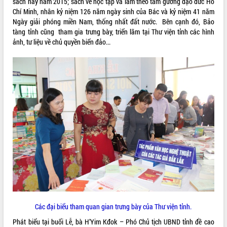
sách hay năm 2015; sách về học tập và làm theo tấm gương đạo đức Hồ
Chí Minh, nhân kỷ niệm 126 năm ngày sinh của Bác và kỷ niệm 41 năm
VIDEO
Ngày giải phóng miền Nam, thống nhất đất nước. Bên cạnh đó, Bảo
Không có file video nào để phát.
tàng tỉnh cũng tham gia trưng bày, triển lãm tại Thư viện tỉnh các hình
ảnh, tư liệu về chủ quyền biển đảo...
ALBUM ẢNH
LIÊN KẾT WEB
THỐNG KÊ TRUY CẬP
Các đại biểu tham quan gian trưng bày của Thư viện tỉnh.
Phát biểu tại buổi Lễ, bà H’Yim Kđok – Phó Chủ tịch UBND tỉnh đề cao
Hôm nay:
22537