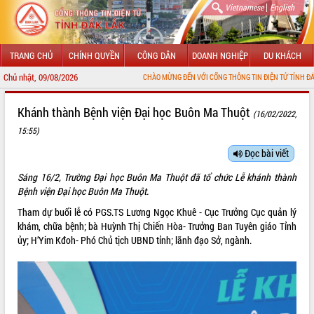
|
Vietnamese
English
TRANG CHỦ
CHÍNH QUYỀN
CÔNG DÂN
DOANH NGHIỆP
DU KHÁCH
Chủ nhật, 09/08/2026
CHÀO MỪNG ĐẾN VỚI CỔNG THÔNG TIN ĐIỆN TỬ TỈNH ĐẮK LẮK
GIỚI THIỆU
Khánh thành Bệnh viện Đại học Buôn Ma Thuột
(16/02/2022,
15:55)
LÃNH ĐẠO UBND TỈNH
Đọc bài viết
TIN TỨC SỰ KIỆN
Sáng 16/2, Trường Đại học Buôn Ma Thuột đã tổ chức Lễ khánh thành
SỞ, BAN, NGÀNH
Bệnh viện Đại học Buôn Ma Thuột.
Tham dự buổi lễ có PGS.TS Lương Ngọc Khuê - Cục Trưởng Cục quản lý
UBND CÁC XÃ, PHƯỜNG
khám, chữa bệnh; bà Huỳnh Thị Chiến Hòa- Trưởng Ban Tuyên giáo Tỉnh
ủy; H’Yim Kđoh- Phó Chủ tịch UBND tỉnh; lãnh đạo Sở, ngành.
THÔNG TIN CHỈ ĐẠO ĐIỀU HÀNH
HỆ THỐNG VĂN BẢN
VĂN BẢN HĐND TỈNH