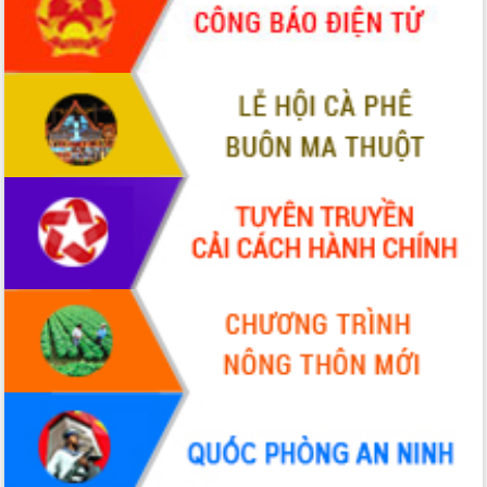
Tập huấn nâng cao năng lực triển khai
chuyển đổi số cho cán bộ, công chức
cấp xã
Đắk Lắk phát động hưởng ứng Ngày
Quyền của người tiêu dùng Việt Nam
2026
Đẩy mạnh cải cách hành chính, quyết
tâm đạt được mục tiêu tăng trưởng
hai con số trong năm 2026
Tổ chức trang trọng Lễ hội Đền thờ
Lương Văn Chánh năm 2026
Phó Bí thư Tỉnh ủy Đắk Lắk Đỗ Hữu
Huy giữ chức Bí thư Đảng ủy Ủy Ban
Nhân dân tỉnh
Bệnh án điện tử thúc đẩy chuyển đổi
số y tế tại Đắk Lắk
Chuyển đổi số thư viện: Mở rộng
không gian tri thức trong thời đại số
Đánh giá, rút kinh nghiệm công tác tổ
chức diễn tập trước ngày bầu cử