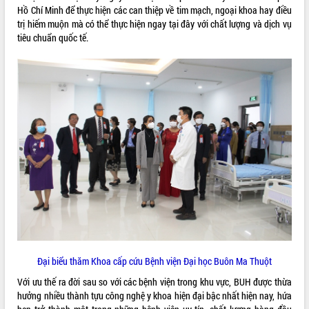
hiện Đề án 06 của Chính phủ
Hồ Chí Minh để thực hiện các can thiệp về tim mạch, ngoại khoa hay điều
Họp báo thông tin về Hội nghị Công bố
trị hiếm muộn mà có thể thực hiện ngay tại đây với chất lượng và dịch vụ
Quy hoạch và Xúc tiến đầu tư tỉnh Đắk
tiêu chuẩn quốc tế.
Lắk
Khơi thông điểm nghẽn, đẩy nhanh
giải ngân vốn khắc phục thiên tai
HĐND tỉnh thông qua điều chỉnh Quy
hoạch tỉnh thời kỳ 2021-2030
Hội thảo góp ý hồ sơ điều chỉnh quy
hoạch tỉnh Đắk Lắk thời kỳ 2021-2030,
tầm nhìn đến năm 2050
Nâng cao hiệu quả hoạt động của các
doanh nghiệp nhà nước
Hội nghị triển khai kết nối mạng
truyền số liệu chuyên dùng phục vụ cơ
quan Đảng, Nhà nước
Lễ phát động chuỗi hoạt động chung
tay làm sạch môi trường
Đại biểu thăm Khoa cấp cứu Bệnh viện Đại học Buôn Ma Thuột
Xã Ea Kar bước chuyển mình trong
Với ưu thế ra đời sau so với các bệnh viện trong khu vực, BUH được thừa
công tác cải cách hành chính mô hình
hưởng nhiều thành tựu công nghệ y khoa hiện đại bậc nhất hiện nay, hứa
mới