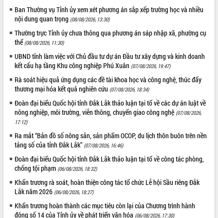
với Tập đoàn Bưu chính Viễn thông
Ban Thường vụ Tỉnh ủy xem xét phương án sắp xếp trường học và nhiều
Việt Nam
nội dung quan trọng
(08/08/2026, 13:30)
Thứ trưởng Bộ Y tế làm việc với tỉnh
Thường trực Tỉnh ủy chưa thông qua phương án sáp nhập xã, phường cụ
Đắk Lắk về phát triển nhân lực y tế
thể
(08/08/2026, 11:30)
cho trạm y tế cấp xã
UBND tỉnh làm việc với Chủ đầu tư dự án Đầu tư xây dựng và kinh doanh
Du lịch Đắk Lắk nâng tầm trải nghiệm
kết cấu hạ tầng Khu công nghiệp Phú Xuân
(07/08/2026, 19:47)
du khách thông qua Hệ thống cơ sở dữ
liệu và Bản đồ số
Rà soát hiệu quả ứng dụng các đề tài khoa học và công nghệ, thúc đẩy
thương mại hóa kết quả nghiên cứu
(07/08/2026, 18:34)
Tập huấn ứng dụng trí tuệ nhân tạo (AI)
trong thương mại điện tử năm 2026
Đoàn đại biểu Quốc hội tỉnh Đắk Lắk thảo luận tại tổ về các dự án luật về
nông nghiệp, môi trường, viễn thông, chuyển giao công nghệ
Đoàn đại biểu Quốc hội tỉnh Đắk Lắk
(07/08/2026,
17:12)
trao đổi thông tin trước Kỳ họp thứ
nhất, Quốc hội khóa XVI
Ra mắt “Bản đồ số nông sản, sản phẩm OCOP, du lịch thôn buôn trên nền
tảng số của tỉnh Đắk Lắk”
Quyết liệt cải cách hành chính, khơi
(07/08/2026, 16:46)
thông nguồn lực phát triển
Đoàn đại biểu Quốc hội tỉnh Đắk Lắk thảo luận tại tổ về công tác phòng,
Nâng cao hiệu lực, hiệu quả HĐND
chống tội phạm
(06/08/2026, 18:32)
tỉnh thông qua hiện đại hóa hành chính
Khẩn trương rà soát, hoàn thiện công tác tổ chức Lễ hội Sầu riêng Đắk
Xã Ea Phê gắn cải cách hành chính với
Lắk năm 2026
(06/08/2026, 18:27)
chuyển đổi số
Khẩn trương hoàn thành các mục tiêu còn lại của Chương trình hành
Phó Chủ tịch Thường trực UBND tỉnh
động số 14 của Tỉnh ủy về phát triển văn hóa
(06/08/2026, 17:30)