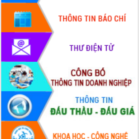
Chương trình “Gặp gỡ hữu nghị –
Friendship Meeting New Year 2026”
Bầu cử Quốc hội và HĐND: Cử tri Đắk
Lắk gửi gắm niềm tin, kỳ vọng vào lá
phiếu
Đắk Lắk sẵn sàng các điều kiện cho
Ngày hội bầu cử đại biểu Quốc hội
khóa XVI và HĐND các cấp nhiệm kỳ
2026-2031
Đảm bảo cuộc bầu cử đại biểu Quốc
hội và đại biểu HĐND các cấp diễn ra
an toàn, hiệu quả, đúng quy định
Thủ tướng Chính phủ Phạm Minh Chính
kiểm tra, chỉ đạo hoàn thành các dự
án cao tốc và thăm khu tái định cư tại
Đắk Lắk
Sôi nổi Hội đua ngựa truyền thống Gò
Thì Thùng mừng Xuân Bính Ngọ 2026
Lãnh đạo tỉnh dâng hương tưởng niệm
tại Đập Đồng Cam đầu Xuân Bính Ngọ
Ngành nông nghiệp phấn đấu tăng