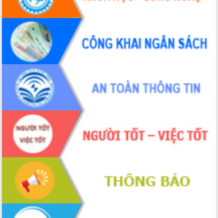
trưởng đạt 5,86% trong năm 2026
UBND tỉnh Đắk Lắk triển khai công tác
quốc phòng, quân sự địa phương năm
2026
Đắk Lắk tập trung toàn lực khắc phục
tồn tại IUU, sẵn sàng làm việc với
Đoàn thanh tra EC
Chủ tịch UBND tỉnh Tạ Anh Tuấn thăm,
chúc mừng các bệnh viện nhân Ngày
Thầy thuốc Việt Nam
Rộn ràng lễ hội truyền thống Sông
nước Đà Nông lần thứ I năm 2026
Kỳ họp Chuyên đề lần thứ Năm, HĐND
tỉnh Đắk Lắk thông qua các nghị quyết
quan trọng
Thống nhất danh sách giới thiệu ứng
cử đại biểu Quốc hội khoá XVI và đại
biểu HĐND tỉnh Đắk Lắk, nhiệm kỳ
2026-2031
Phát động hai phong trào thi đua quan