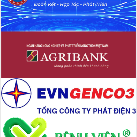
chức sản xuất sầu riêng theo hướng
bền vững
Đẩy nhanh công tác khắc phục, ổn
định đời sống Nhân dân sau bão số 13
Bí thư Tỉnh ủy Lương Nguyễn Minh
Triết dự Ngày hội đại đoàn kết tại
Buôn Đăk Tuôr, xã Cư Pui
Khởi công xây dựng Trường Phổ thông
nội trú liên cấp tiểu học và THCS xã Ia
Rvê
Phó Thủ tướng Chính phủ Mai Văn
Chính chia sẻ, động viên người dân
chịu ảnh hưởng nặng từ bão số 13
Chủ tịch UBND tỉnh kiểm tra công tác
phòng, chống bão số 13 tại các địa
bàn xung yếu
Tập trung đẩy nhanh giải ngân nguồn
vốn các chương trình mục tiêu quốc
gia
Xã Ea H'leo giữ vững và nâng cao chất
lượng các tiêu chí nông thôn mới