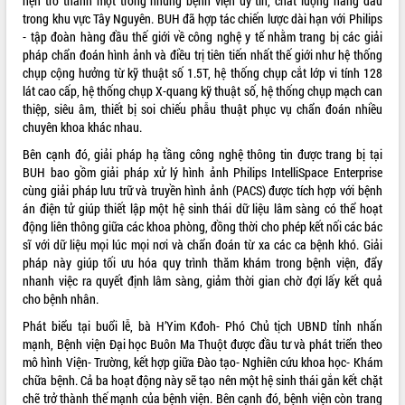
hẹn trở thành một trong những bệnh viện uy tín, chất lượng hàng đầu
UBND tỉnh họp báo định kỳ tháng 4
trong khu vực Tây Nguyên. BUH đã hợp tác chiến lược dài hạn với Philips
năm 2026
- tập đoàn hàng đầu thế giới về công nghệ y tế nhằm trang bị các giải
pháp chẩn đoán hình ảnh và điều trị tiên tiến nhất thế giới như hệ thống
Hội thảo khoa học “Giải pháp thúc đẩy
chụp cộng hưởng từ kỹ thuật số 1.5T, hệ thống chụp cắt lớp vi tính 128
phát triển nền kinh tế xanh tại tỉnh
lát cao cấp, hệ thống chụp X-quang kỹ thuật số, hệ thống chụp mạch can
Đắk Lắk”
thiệp, siêu âm, thiết bị soi chiếu phẫu thuật phục vụ chẩn đoán nhiều
Tăng cường giám sát, đôn đốc thực
chuyên khoa khác nhau.
hiện nhiệm vụ quản lý tài sản công
hàng tuần
Bên cạnh đó, giải pháp hạ tầng công nghệ thông tin được trang bị tại
BUH bao gồm giải pháp xử lý hình ảnh Philips IntelliSpace Enterprise
Tháo gỡ những vướng mắc, đẩy mạnh
cùng giải pháp lưu trữ và truyền hình ảnh (PACS) được tích hợp với bệnh
công tác cải cách thủ tục hành chính
án điện tử giúp thiết lập một hệ sinh thái dữ liệu lâm sàng có thể hoạt
tại Trung tâm Phục vụ hành chính
động liên thông giữa các khoa phòng, đồng thời cho phép kết nối các bác
công tỉnh
sĩ với dữ liệu mọi lúc mọi nơi và chẩn đoán từ xa các ca bệnh khó. Giải
Đắk Lắk: Tôn vinh 46 giải pháp tại Hội
pháp này giúp tối ưu hóa quy trình thăm khám trong bệnh viện, đẩy
thi Sáng tạo Kỹ thuật 2024 - 2025
nhanh việc ra quyết định lâm sàng, giảm thời gian chờ đợi lấy kết quả
Đắk Lắk rà soát, điều chỉnh Đề án 190
cho bệnh nhân.
về phát triển nuôi trồng thủy sản
Phát biểu tại buổi lễ, bà H’Yim Kđoh- Phó Chủ tịch UBND tỉnh nhấn
Phó Chủ tịch UBND tỉnh Đắk Lắk
mạnh, Bệnh viện Đại học Buôn Ma Thuột được đầu tư và phát triển theo
Trương Công Thái kiểm tra thực địa
mô hình Viện- Trường, kết hợp giữa Đào tạo- Nghiên cứu khoa học- Khám
Dự án cao tốc Khánh Hòa - Buôn Ma
chữa bệnh. Cả ba hoạt động này sẽ tạo nên một hệ sinh thái gắn kết chặt
Thuột
chẽ trở thành thế mạnh của bệnh viện. Bên cạnh đó, bệnh viện còn trang