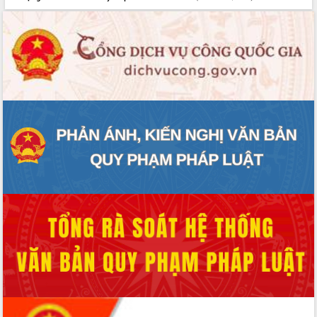
Hồ Thị Nguyên Thảo làm việc tại Trung
tâm Phục vụ hành chính công xã Ea
Phê
Xây dựng nền hành chính số đồng
hành cùng nông dân dân, doanh nghiệp
Giai đoạn 2026-2030, Đắk Lắk phấn
đấu có 77% xã đạt chuẩn nông thôn
mới
Chuyển đổi số 'mở đường' cho nông
nghiệp Đắk Lắk tăng trưởng bứt phá
Triển khai đồng bộ đo đạc, lập hồ sơ
địa chính, hoàn thiện cơ sở dữ liệu đất
đai
Ứng dụng sinh trắc học - Bước tiến
trong hành trình chuyển đổi số tại Đắk
Lắk
Đắk Lắk nâng cao hiệu quả công tác
Đảng từ Sổ tay đảng viên điện tử
Đắk Lắk đẩy mạnh nuôi biển công
nghệ, hướng tới phát triển thủy sản
bền vững