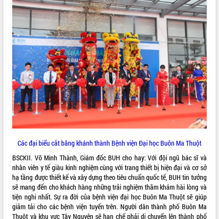
sầu riêng tại Đắk Lắk
Trình diễn nghệ thuật chế biến các
món ăn từ sầu riêng
Đắk Lắk công bố Quy hoạch và xúc
tiến đầu tư tỉnh
Ngành cá ngừ Đắk Lắk chủ động thích
ứng để giữ vững thị trường xuất khẩu
Diễn đàn Kinh tế tư nhân Việt Nam đột
phá cơ chế - Hợp tác công tư
Đề án 06 tạo bước ngoặt đột phá trong
cải cách hành chính tỉnh Đắk Lắk
Kết nối tour, đẩy mạnh chuyển đổi số
để phát triển du lịch Đắk Lắk
Các đại biểu cắt băng khánh thành Bệnh viện Đại học Buôn Ma Thuột
Khởi động Dự án Đầu tư xây dựng hạ
tầng kỹ thuật Cụm công nghiệp Tân
BSCKII. Võ Minh Thành, Giám đốc BUH cho hay: Với đội ngũ bác sĩ và
Tiến
nhân viên y tế giàu kinh nghiệm cùng với trang thiết bị hiện đại và cơ sở
hạ tầng được thiết kế và xây dựng theo tiêu chuẩn quốc tế, BUH tin tưởng
Gặp mặt các cơ quan báo chí nhân Kỷ
sẽ mang đến cho khách hàng những trải nghiệm thăm khám hài lòng và
niệm 101 năm Ngày Báo chí Cách
tiện nghi nhất. Sự ra đời của bệnh viện đại học Buôn Ma Thuột sẽ giúp
mạng Việt Nam
giảm tải cho các bệnh viện tuyến trên. Người dân thành phố Buôn Ma
Đắk Lắk sơ kết 4 năm triển khai thực
Thuột và khu vực Tây Nguyên sẽ hạn chế phải di chuyển lên thành phố