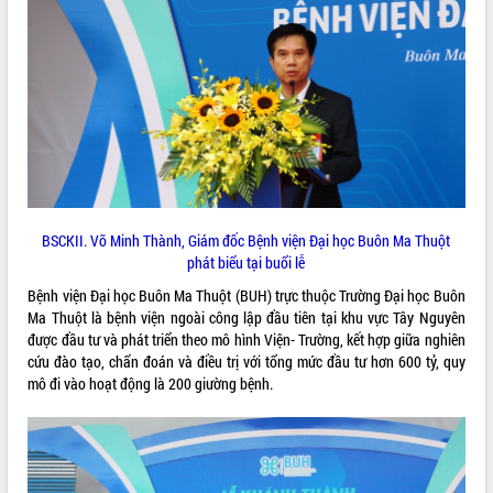
ĐIỂM TIN VĂN BẢN
QUY HOẠCH - KẾ HOẠCH
BSCKII. Võ Minh Thành, Giám đốc Bệnh viện Đại học Buôn Ma Thuột
phát biểu tại buổi lễ
Bệnh viện Đại học Buôn Ma Thuột (BUH) trực thuộc Trường Đại học Buôn
Ma Thuột là bệnh viện ngoài công lập đầu tiên tại khu vực Tây Nguyên
được đầu tư và phát triển theo mô hình Viện- Trường, kết hợp giữa nghiên
cứu đào tạo, chẩn đoán và điều trị với tổng mức đầu tư hơn 600 tỷ, quy
mô đi vào hoạt động là 200 giường bệnh.