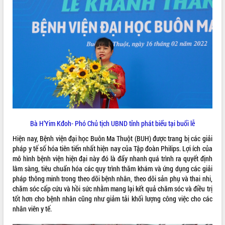
Kỳ họp thứ Hai, Hội đồng nhân dân
tỉnh khóa XI quyết nghị nhiều nội dung
quan trọng
Bí thư Tỉnh ủy Lương Nguyễn Minh
Triết thăm, tặng quà người có công với
cách mạng
LIÊN KẾT WEB
Rà soát, hoàn thiện hệ thống thiết chế
văn hóa, thể thao đáp ứng yêu cầu
phát triển mới
Thường trực HĐND tỉnh Đắk Lắk gặp
THỐNG KÊ TRUY CẬP
mặt Đoàn chuyên gia y tế TP. Hồ Chí
Bà H’Yim Kđoh- Phó Chủ tịch UBND tỉnh phát biểu tại buổi lễ
Minh
Hôm nay:
19690
Hiện nay, Bệnh viện đại học Buôn Ma Thuột (BUH) được trang bị các giải
Lễ truy điệu và an táng hài cốt liệt sĩ
Tất cả:
66105358
pháp y tế số hóa tiên tiến nhất hiện nay của Tập đoàn Philips. Lợi ích của
tại Nghĩa trang Liệt sĩ xã Sơn Hòa
mô hình bệnh viện hiện đại này đó là đẩy nhanh quá trình ra quyết định
Bàn giải pháp tháo gỡ khó khăn trong
lâm sàng, tiêu chuẩn hóa các quy trình thăm khám và ứng dụng các giải
xuất khẩu sầu riêng và triển khai quy
pháp thông minh trong theo dõi bệnh nhân, theo dõi sản phụ và thai nhi,
định EUDR
chăm sóc cấp cứu và hồi sức nhằm mang lại kết quả chăm sóc và điều trị
Thứ trưởng Bộ Nông nghiệp và Môi
tốt hơn cho bệnh nhân cũng như giảm tải khối lượng công việc cho các
trường Nguyễn Hoàng Hiệp khảo sát
nhân viên y tế.
vùng trồng và doanh nghiệp đóng gói