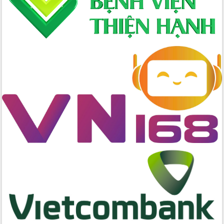
Công bố quyết định của Ban Thường
vụ Tỉnh ủy về công tác cán bộ
Nâng cao trách nhiệm người đứng
đầu, phát huy tinh thần chủ động,
sáng tạo để đảm bảo tiến độ giải ngân
vốn đầu tư công năm 2025
Sở Công Thương đột phá số hóa 100%
thủ tục trực tuyến lấy sự hài lòng của
doanh nghiệp làm thước đo phục vụ
Đảm bảo công tác bầu cử triển khai
đúng tiến độ, quy trình theo luật định
Ban Tuyên giáo và Dân vận Trung ương
tập huấn công tác khoa giáo năm 2025
Đắk Lắk hưởng ứng Ngày Pháp luật
Việt Nam 2025 và biểu dương 25 tập
thể, cá nhân tiêu biểu
Hội nghị lần thứ nhất Ban Chỉ đạo
công tác bầu cử tỉnh Đắk Lắk
Hội nghị UBND tỉnh thường kỳ tháng
10 năm 2025