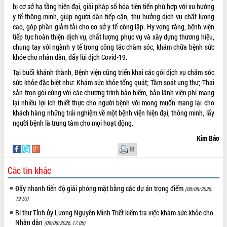
Định vị cà phê Việt Nam như một “di
bị cơ sở hạ tầng hiện đại, giải pháp số hóa tiên tiến phù hợp với xu hướng
sản sống” trong dòng chảy toàn cầu
y tế thông minh, giúp người dân tiếp cận, thụ hưởng dịch vụ chất lượng
Xây dựng nông thôn mới: Nâng cao đời
cao, góp phần giảm tải cho cơ sở y tế công lập. Hy vọng rằng, bệnh viện
sống người dân từ những mô hình thiết
tiếp tục hoàn thiện dịch vụ, chất lượng phục vụ và xây dựng thương hiệu,
thực
chung tay với ngành y tế trong công tác chăm sóc, khám chữa bệnh sức
khỏe cho nhân dân, đẩy lùi dịch Covid-19.
Quyết liệt tháo gỡ vướng mắc, đẩy
nhanh tiến độ các dự án trọng điểm
Tại buổi khánh thành, Bệnh viện cũng triển khai các gói dịch vụ chăm sóc
trong Khu kinh tế Nam Phú Yên
sức khỏe đặc biệt như: Khám sức khỏe tổng quát; Tầm soát ung thư; Thai
Hòn Yến phát triển du lịch gắn với bảo
sản trọn gói cùng với các chương trình bảo hiểm, bảo lãnh viện phí mang
tồn biển
lại nhiều lợi ích thiết thực cho người bệnh với mong muốn mang lại cho
khách hàng những trải nghiệm về một bệnh viện hiện đại, thông minh, lấy
Lấy ý kiến điều chỉnh Quy hoạch tỉnh
người bệnh là trung tâm cho mọi hoạt động.
Đắk Lắk thời kỳ 2021-2030, tầm nhìn
đến năm 2050
Kim Bảo
Phát động chiến dịch 30 ngày đêm
In
giải phóng mặt bằng Tuyến đường bộ
ven biển
Các tin khác
Đắk Lắk nỗ lực thúc đẩy tăng trưởng
Đẩy nhanh tiến độ giải phóng mặt bằng các dự án trọng điểm
(08/08/2026,
kinh tế từ 10% trở lên trong Quý
19:53)
II/2026
Bí thư Tỉnh ủy Lương Nguyễn Minh Triết kiểm tra việc khám sức khỏe cho
Đắk Lắk ký kết thỏa thuận hợp tác về
Nhân dân
chuyển đổi số giai đoạn 2026 – 2030
(08/08/2026, 17:05)