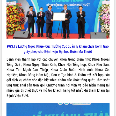
VIDEO
PGS.TS Lương Ngọc Khuê- Cục Trưởng Cục quản lý khám,chữa bệnh trao
giấy phép cho Bệnh viện Đại học Buôn Ma Thuột
Trailer Lễ hội Sầu riêng Đắk Lắk năm
Bệnh viện thành lập với các chuyên khoa trọng điểm như: Khoa Ngoại
2026
Tổng Quát; Khoa Ngoại Thần Kinh; Khoa Nội Tổng hợp; Khoa Phụ Sản;
Khoa Tim Mạch Can Thiệp; Khoa Chẩn Đoán Hình Ảnh; Khoa Xét
Khám bệnh, cấp phát thuốc miễn phí
Nghiệm; Khoa Răng Hàm Mặt; Đơn vị Tạo hình & Thẩm mỹ. Kết hợp các
và tặng quà người dân xã Cư Pui
gói dịch vụ chăm sóc đặc biệt như: Khám sức khỏe tổng quát; Tầm soát
Hội nghị UBND tỉnh Đắk Lắk thường kỳ
ung thư; Thai sản trọn gói; Chương trình hội viên và bảo hiểm mang lại
tháng 7/2026
nhiều giá trị thiết thực và hỗ trợ khách hàng tốt nhất khi thăm khám tại
Lễ truy tặng danh hiệu “Bà Mẹ Việt
Bệnh Viện BUH.
ALBUM ẢNH
Nam Anh hùng” và trao Huân chương
Lao động
UBND tỉnh Đắk Lắk triển khai nhiệm
vụ 6 tháng cuối năm 2026