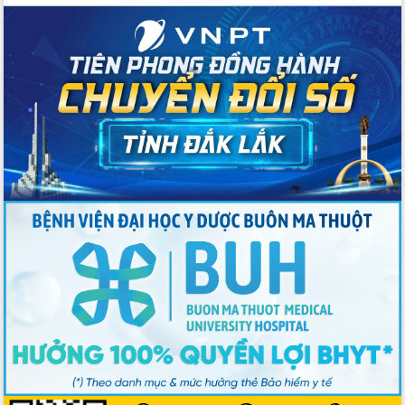
Kỳ họp chuyên đề lần thứ Ba, HĐND
tỉnh khóa X
Bí thư Tỉnh ủy Lương Nguyễn Minh
Triết kiểm tra việc thực hiện chống
khai thác IUU
Hội thảo chuyên đề “Hành trình xuất
khẩu nông sản Việt Nam qua thương
mại điện tử cùng Amazon”
Đại hội Thi đua yêu nước tỉnh Đắk Lắk
lần thứ I (2025-2030)
Đồng chí Lương Nguyễn Minh Triết
được chỉ định làm Bí thư Tỉnh ủy Đắk
Lắk nhiệm kỳ 2025 – 2030
Tập trung triển khai các giải pháp sản
xuất nông nghiệp bền vững, phát thải
thấp
Tọa đàm kỷ niệm 95 năm Ngày thành
lập Hội Liên hiệp Phụ nữ Việt Nam
Đắk Lắk tổ chức Ngày hội Chuyển đổi
số với chủ đề: “Công nghệ số - kiến
tạo tương lai”