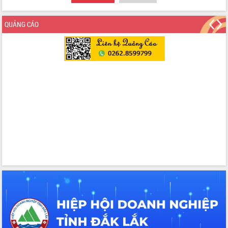
các nhiệm vụ đề ra năm 2025
Phát huy vai trò của người có uy tín
QUẢNG CÁO
trong phòng chống tảo hôn và hôn
nhân cận huyết thống
Nông sản Tây Nguyên thu hút doanh
nghiệp nước ngoài
Đắk Lắk định vị thương hiệu du lịch
“Biển – Rừng – Cà phê” trong không
gian phát triển mới
Hội nghị chia sẻ kinh nghiệm, chuyển
giao kỹ thuật y tế, định hướng phát
triển chuyên sâu đến 2030
Chuyển đổi số mở ra không gian phát
triển trong lĩnh vực văn hóa, du lịch
Công bố quyết định của Ban Thường
vụ Tỉnh ủy về công tác cán bộ.
Thủ tướng Phạm Minh Chính: Khẩn
trương tái thiết cuộc sống người dân
sau thiên tai
Tập trung nâng cao chất lượng, tổ