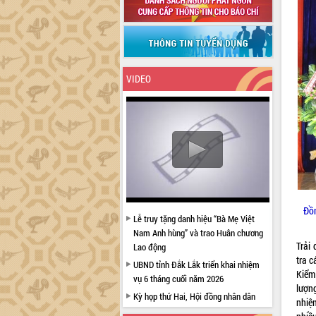
VIDEO
Đồn
Lễ truy tặng danh hiệu “Bà Mẹ Việt
Nam Anh hùng” và trao Huân chương
Trải
Lao động
tra 
UBND tỉnh Đắk Lắk triển khai nhiệm
Kiểm
vụ 6 tháng cuối năm 2026
lượn
Kỳ họp thứ Hai, Hội đồng nhân dân
nhiệ
tỉnh khóa XI quyết nghị nhiều nội dung