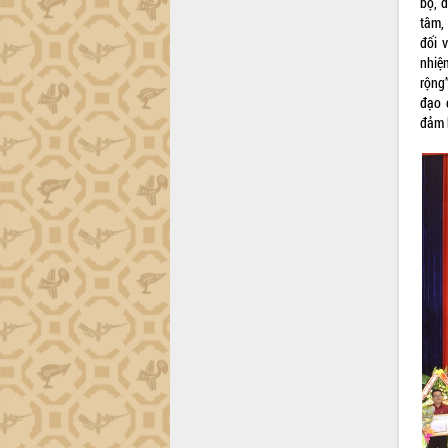
bộ, đ
Hội thảo khoa học “Giải pháp thúc đẩy
tâm,
phát triển nền kinh tế xanh tại tỉnh
đối 
Đắk Lắk”
nhiệ
Tăng cường giám sát, đôn đốc thực
rộng”
hiện nhiệm vụ quản lý tài sản công
đạo 
hàng tuần
đảm 
Tháo gỡ những vướng mắc, đẩy mạnh
công tác cải cách thủ tục hành chính
tại Trung tâm Phục vụ hành chính
công tỉnh
Đắk Lắk: Tôn vinh 46 giải pháp tại Hội
thi Sáng tạo Kỹ thuật 2024 - 2025
Đắk Lắk rà soát, điều chỉnh Đề án 190
về phát triển nuôi trồng thủy sản
Phó Chủ tịch UBND tỉnh Đắk Lắk
Trương Công Thái kiểm tra thực địa
Dự án cao tốc Khánh Hòa - Buôn Ma
Thuột
Định vị cà phê Việt Nam như một “di
sản sống” trong dòng chảy toàn cầu