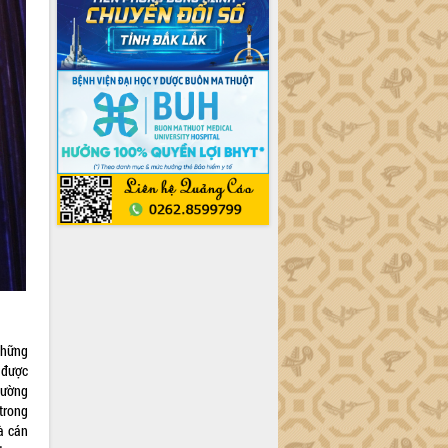
những
 được
cường
 trong
à cán