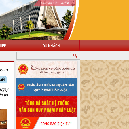
|
Vietnamese
English
IỆP
DU KHÁCH
06:51)
viết
 Ngày
m tra