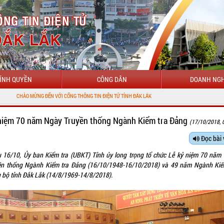
ÍNH QUYỀN
CÔNG DÂN
DOANH NGH
NG THÔNG TIN ĐIỆN TỬ TỈNH ĐẮK LẮK
niệm 70 năm Ngày Truyền thống Ngành Kiểm tra Đảng
(17/10/2018, 
Đọc bài 
u 16/10, Ủy ban Kiểm tra (UBKT) Tỉnh ủy long trọng tổ chức Lễ kỷ niệm 70 năm
ền thống Ngành Kiểm tra Đảng (16/10/1948-16/10/2018) và 49 năm Ngành Kiể
 bộ tỉnh Đắk Lắk (14/8/1969-14/8/2018).