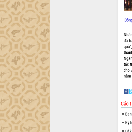
Xây dựng nông thôn mới: Nâng cao đời
sống người dân từ những mô hình thiết
thực
Quyết liệt tháo gỡ vướng mắc, đẩy
Đồng
nhanh tiến độ các dự án trọng điểm
trong Khu kinh tế Nam Phú Yên
Nhân
Hòn Yến phát triển du lịch gắn với bảo
đã t
tồn biển
quả”
Lấy ý kiến điều chỉnh Quy hoạch tỉnh
thàn
Đắk Lắk thời kỳ 2021-2030, tầm nhìn
Ngàn
đến năm 2050
tác 
cho 
Phát động chiến dịch 30 ngày đêm
năm 
giải phóng mặt bằng Tuyến đường bộ
ven biển
Đắk Lắk nỗ lực thúc đẩy tăng trưởng
kinh tế từ 10% trở lên trong Quý
II/2026
Các t
Đắk Lắk ký kết thỏa thuận hợp tác về
Ban
chuyển đổi số giai đoạn 2026 – 2030
với Tập đoàn Bưu chính Viễn thông
Kỳ 
Việt Nam
Đắk