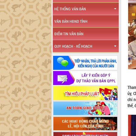
HỆ THỐNG VĂN BẢN
VĂN BẢN HĐND TỈNH
ĐIỂM TIN VĂN BẢN
QUY HOẠCH - KẾ HOẠCH
Tham
ủy, 
chí 
thể, 