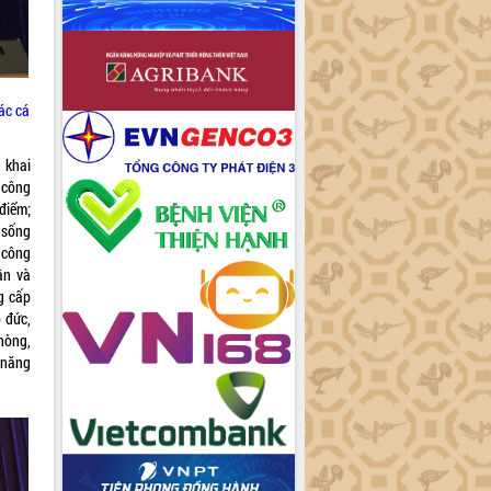
ác cá
 khai
 công
 điểm;
i sống
 công
ận và
ng cấp
o đức,
hòng,
 năng