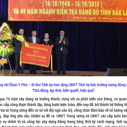
g chí Êban Y Phu – Bí thư Tỉnh ủy trao tặng UBKT Tỉnh ủy bức trướng mang dòng
“Chủ động, kịp thời, kiên quyết, hiệu quả”
 qua 70 năm xây dựng và trưởng thành, cùng với sự phát triển của Đảng, cơ quan
các cấp cũng được thành lập, từng bước kiện toàn, đến nay đã trở thành hệ thống 
 tra từ Trung ương đến cơ sở với đội ngũ cán bộ, công chức đảm bảo về số lượng và
g, đáp ứng yêu cầu nhiệm vụ đề ra. UBKT Trung ương và UBKT các cấp luôn bá
m vụ chính trị và công tác xây dựng Đảng trong từng thời kỳ cách mạng, tích cự