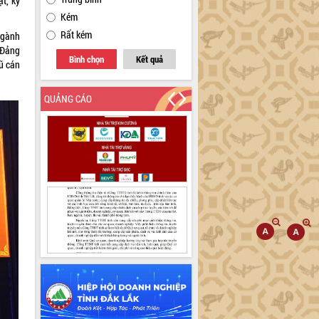
t, kỷ
Kém
Rất kém
Ngành
a Đảng
Bình chọn
Kết quả
gũ cán
QUẢNG CÁO