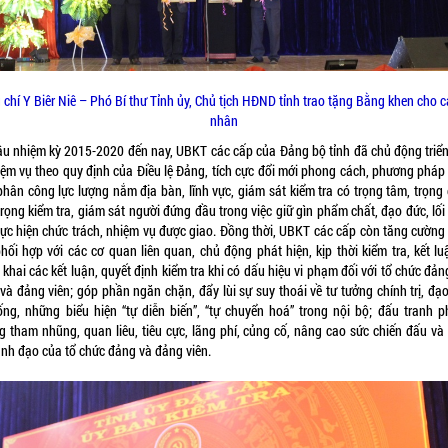
 chí Y Biêr Niê – Phó Bí thư Tỉnh ủy, Chủ tịch HĐND tỉnh trao tặng Bằng khen cho c
nhân
ầu nhiệm kỳ 2015-2020 đến nay, UBKT các cấp của Đảng bộ tỉnh đã chủ động triển
iệm vụ theo quy định của Điều lệ Đảng, tích cực đổi mới phong cách, phương pháp
phân công lực lượng nắm địa bàn, lĩnh vực, giám sát kiểm tra có trọng tâm, trọng
rọng kiểm tra, giám sát người đứng đầu trong việc giữ gìn phẩm chất, đạo đức, lố
hực hiện chức trách, nhiệm vụ được giao. Đồng thời, UBKT các cấp còn tăng cường
phối hợp với các cơ quan liên quan, chủ động phát hiện, kịp thời kiểm tra, kết lu
khai các kết luận, quyết định kiểm tra khi có dấu hiệu vi phạm đối với tổ chức đả
và đảng viên; góp phần ngăn chặn, đẩy lùi sự suy thoái về tư tưởng chính trị, đạ
sống, những biểu hiện “tự diễn biến”, “tự chuyển hoá” trong nội bộ; đấu tranh p
g tham nhũng, quan liêu, tiêu cực, lãng phí, củng cố, nâng cao sức chiến đấu và
lãnh đạo của tổ chức đảng và đảng viên.