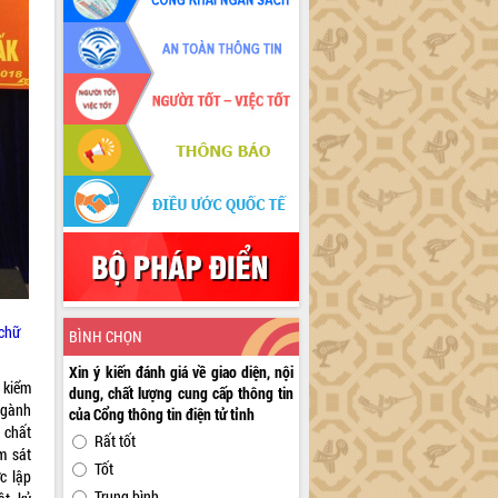
 chữ
BÌNH CHỌN
Xin ý kiến đánh giá về giao diện, nội
 kiểm
dung, chất lượng cung cấp thông tin
Ngành
của Cổng thông tin điện tử tỉnh
 chất
Rất tốt
m sát
Tốt
c lập
Trung bình