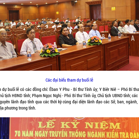
Các đại biểu tham dự buổi lễ
 dự buổi lễ có các đồng chí: Êban Y Phu - Bí thư Tỉnh ủy; Y Biêr Niê – Phó Bí thư
Chủ tịch HĐND tỉnh; Phạm Ngọc Nghị - Phó Bí thư Tỉnh ủy, Chủ tịch UBND tỉnh; các
nguyên lãnh đạo tỉnh qua các thời kỳ cùng đại diện lãnh đạo các Sở, ban, ngành,
địa phương trong tỉnh.