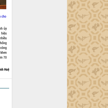
n cho
nh ủy
 hiệu
nhiều
thống
 công
 khen
ệm 70
nh Huệ