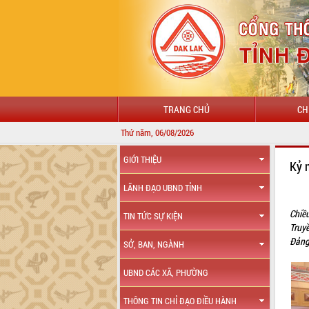
TRANG CHỦ
CH
Thứ năm, 06/08/2026
CHÀO MỪNG ĐẾN VỚI CỔ
GIỚI THIỆU
Kỷ 
LÃNH ĐẠO UBND TỈNH
Chiề
TIN TỨC SỰ KIỆN
Truy
Đảng
SỞ, BAN, NGÀNH
UBND CÁC XÃ, PHƯỜNG
THÔNG TIN CHỈ ĐẠO ĐIỀU HÀNH