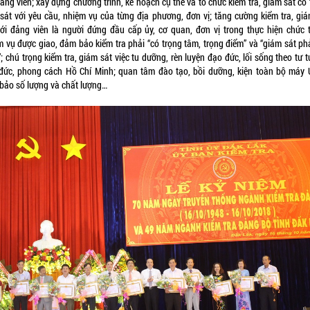
ảng viên; xây dựng chương trình, kế hoạch cụ thể và tổ chức kiểm tra, giám sát có
 sát với yêu cầu, nhiệm vụ của từng địa phương, đơn vị; tăng cường kiểm tra, giá
với đảng viên là người đứng đầu cấp ủy, cơ quan, đơn vị trong thực hiện chức t
m vụ được giao, đảm bảo kiểm tra phải “có trọng tâm, trọng điểm” và “giám sát ph
; chú trọng kiểm tra, giám sát việc tu dưỡng, rèn luyện đạo đức, lối sống theo tư 
đức, phong cách Hồ Chí Minh; quan tâm đào tạo, bồi dưỡng, kiện toàn bộ máy
bảo số lượng và chất lượng…