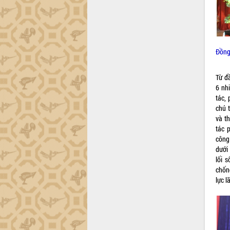
Đắk Lắk công bố Quy hoạch và xúc
tiến đầu tư tỉnh
Ngành cá ngừ Đắk Lắk chủ động thích
ứng để giữ vững thị trường xuất khẩu
Đồng
Diễn đàn Kinh tế tư nhân Việt Nam đột
phá cơ chế - Hợp tác công tư
Từ đ
Đề án 06 tạo bước ngoặt đột phá trong
6 nh
cải cách hành chính tỉnh Đắk Lắk
tác, 
Kết nối tour, đẩy mạnh chuyển đổi số
chú t
để phát triển du lịch Đắk Lắk
và t
Khởi động Dự án Đầu tư xây dựng hạ
tác 
tầng kỹ thuật Cụm công nghiệp Tân
công 
Tiến
dưới 
lối 
Gặp mặt các cơ quan báo chí nhân Kỷ
chốn
niệm 101 năm Ngày Báo chí Cách
lực 
mạng Việt Nam
Đắk Lắk sơ kết 4 năm triển khai thực
hiện Đề án 06 của Chính phủ
Họp báo thông tin về Hội nghị Công bố
Quy hoạch và Xúc tiến đầu tư tỉnh Đắk