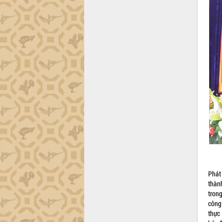
Lắk
Khơi thông điểm nghẽn, đẩy nhanh
giải ngân vốn khắc phục thiên tai
HĐND tỉnh thông qua điều chỉnh Quy
hoạch tỉnh thời kỳ 2021-2030
Hội thảo góp ý hồ sơ điều chỉnh quy
hoạch tỉnh Đắk Lắk thời kỳ 2021-2030,
tầm nhìn đến năm 2050
Nâng cao hiệu quả hoạt động của các
doanh nghiệp nhà nước
Hội nghị triển khai kết nối mạng
truyền số liệu chuyên dùng phục vụ cơ
quan Đảng, Nhà nước
Lễ phát động chuỗi hoạt động chung
tay làm sạch môi trường
Phát
Xã Ea Kar bước chuyển mình trong
thàn
công tác cải cách hành chính mô hình
tron
mới
công 
UBND tỉnh họp báo định kỳ tháng 4
thực
năm 2026