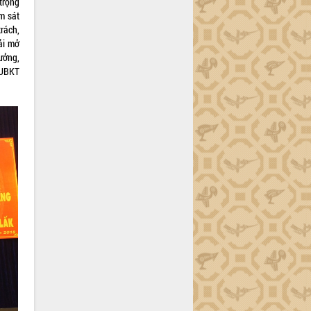
 trọng
m sát
rách,
ải mở
tưởng,
 UBKT