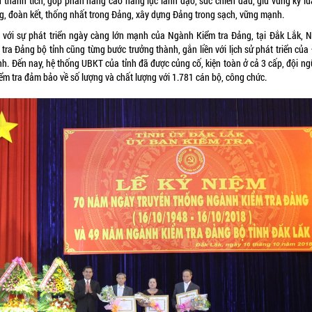
u thành tích, góp phần nâng cao năng lực lãnh đạo, sức chiến đấu, giữ vững kỷ luậ
g, đoàn kết, thống nhất trong Đảng, xây dựng Đảng trong sạch, vững mạnh.
 với sự phát triển ngày càng lớn mạnh của Ngành Kiểm tra Đảng, tại Đắk Lắk, 
tra Đảng bộ tỉnh cũng từng bước trưởng thành, gắn liền với lịch sử phát triển củ
nh. Đến nay, hệ thống UBKT của tỉnh đã được củng cố, kiện toàn ở cả 3 cấp, đội n
ểm tra đảm bảo về số lượng và chất lượng với 1.781 cán bộ, công chức.