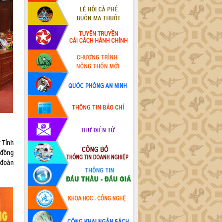
 Tỉnh
 đồng
 đoàn