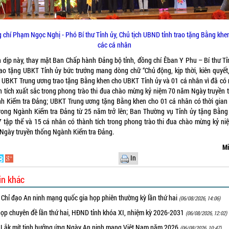
 chí Phạm Ngọc Nghị - Phó Bí thư Tỉnh ủy, Chủ tịch UBND tỉnh trao tặng Bằng khe
các cá nhân
 dịp này, thay mặt Ban Chấp hành Đảng bộ tỉnh, đồng chí Êban Y Phu – Bí thư Tỉ
rao tặng UBKT Tỉnh ủy bức trướng mang dòng chữ “Chủ động, kịp thời, kiên quyết,
; UBKT Trung ương trao tặng Bằng khen cho UBKT Tỉnh ủy và 01 cá nhân vì đã có 
h tích xuất sắc trong phong trào thi đua chào mừng kỷ niệm 70 năm Ngày truyền 
h Kiểm tra Đảng; UBKT Trung ương tặng Bằng khen cho 01 cá nhân có thời gian
trong Ngành Kiểm tra Đảng từ 25 năm trở lên; Ban Thường vụ Tỉnh ủy tặng Bằng
7 tập thể và 15 cá nhân có thành tích trong phong trào thi đua chào mừng kỷ ni
Ngày truyền thống Ngành Kiểm tra Đảng.
Mi
In
in khác
 Chỉ đạo An ninh mạng quốc gia họp phiên thường kỳ lần thứ hai
(06/08/2026, 14:06)
họp chuyên đề lần thứ hai, HĐND tỉnh khóa XI, nhiệm kỳ 2026-2031
(06/08/2026, 12:02)
 Lắk mít tinh hưởng ứng Ngày An ninh mạng Việt Nam năm 2026
(06/08/2026, 10:47)