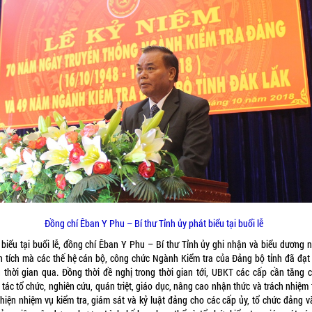
Đồng chí Êban Y Phu – Bí thư Tỉnh ủy phát biểu tại buổi lễ
 biểu tại buổi lễ, đồng chí Êban Y Phu – Bí thư Tỉnh ủy ghi nhận và biểu dương 
h tích mà các thế hệ cán bộ, công chức Ngành Kiểm tra của Đảng bộ tỉnh đã đạt
g thời gian qua. Đồng thời đề nghị trong thời gian tới, UBKT các cấp cần tăng 
tác tổ chức, nghiên cứu, quán triệt, giáo dục, nâng cao nhận thức và trách nhiệm
 hiện nhiệm vụ kiểm tra, giám sát và kỷ luật đảng cho các cấp ủy, tổ chức đảng v