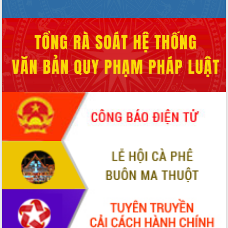
đến năm 2050
Phát động chiến dịch 30 ngày đêm
giải phóng mặt bằng Tuyến đường bộ
ven biển
Đắk Lắk nỗ lực thúc đẩy tăng trưởng
kinh tế từ 10% trở lên trong Quý
II/2026
Đắk Lắk ký kết thỏa thuận hợp tác về
chuyển đổi số giai đoạn 2026 – 2030
với Tập đoàn Bưu chính Viễn thông
Việt Nam
Thứ trưởng Bộ Y tế làm việc với tỉnh
Đắk Lắk về phát triển nhân lực y tế
cho trạm y tế cấp xã
Du lịch Đắk Lắk nâng tầm trải nghiệm
du khách thông qua Hệ thống cơ sở dữ
liệu và Bản đồ số
Tập huấn ứng dụng trí tuệ nhân tạo (AI)
trong thương mại điện tử năm 2026
Đoàn đại biểu Quốc hội tỉnh Đắk Lắk
trao đổi thông tin trước Kỳ họp thứ