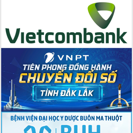
Chuyển đổi số mở ra không gian phát
triển trong lĩnh vực văn hóa, du lịch
Công bố quyết định của Ban Thường
vụ Tỉnh ủy về công tác cán bộ.
Thủ tướng Phạm Minh Chính: Khẩn
trương tái thiết cuộc sống người dân
sau thiên tai
Tập trung nâng cao chất lượng, tổ
chức sản xuất sầu riêng theo hướng
bền vững
Đẩy nhanh công tác khắc phục, ổn
định đời sống Nhân dân sau bão số 13
Bí thư Tỉnh ủy Lương Nguyễn Minh
Triết dự Ngày hội đại đoàn kết tại
Buôn Đăk Tuôr, xã Cư Pui
Khởi công xây dựng Trường Phổ thông
nội trú liên cấp tiểu học và THCS xã Ia
Rvê
Phó Thủ tướng Chính phủ Mai Văn
Chính chia sẻ, động viên người dân