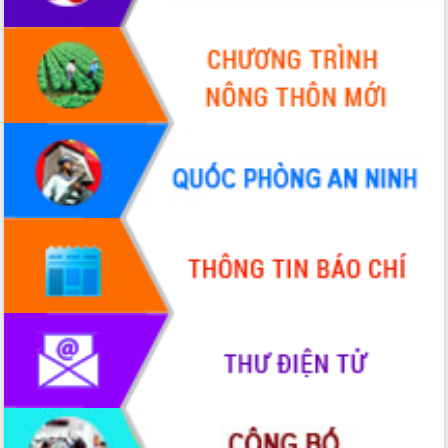
nhất, Quốc hội khóa XVI
Quyết liệt cải cách hành chính, khơi
thông nguồn lực phát triển
Nâng cao hiệu lực, hiệu quả HĐND
tỉnh thông qua hiện đại hóa hành chính
Xã Ea Phê gắn cải cách hành chính với
chuyển đổi số
Phó Chủ tịch Thường trực UBND tỉnh
Hồ Thị Nguyên Thảo làm việc tại Trung
tâm Phục vụ hành chính công xã Ea
Phê
Xây dựng nền hành chính số đồng
hành cùng nông dân dân, doanh nghiệp
Giai đoạn 2026-2030, Đắk Lắk phấn
đấu có 77% xã đạt chuẩn nông thôn
mới
Chuyển đổi số 'mở đường' cho nông
nghiệp Đắk Lắk tăng trưởng bứt phá
Triển khai đồng bộ đo đạc, lập hồ sơ
địa chính, hoàn thiện cơ sở dữ liệu đất
đai