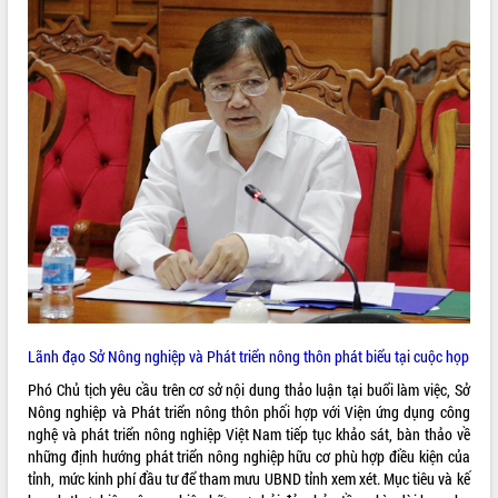
để phát triển du lịch Đắk Lắk
Khởi động Dự án Đầu tư xây dựng hạ
tầng kỹ thuật Cụm công nghiệp Tân
Tiến
Gặp mặt các cơ quan báo chí nhân Kỷ
niệm 101 năm Ngày Báo chí Cách
mạng Việt Nam
Đắk Lắk sơ kết 4 năm triển khai thực
hiện Đề án 06 của Chính phủ
Họp báo thông tin về Hội nghị Công bố
Quy hoạch và Xúc tiến đầu tư tỉnh Đắk
Lắk
Khơi thông điểm nghẽn, đẩy nhanh
giải ngân vốn khắc phục thiên tai
Lãnh đạo Sở Nông nghiệp và Phát triển nông thôn phát biểu tại cuộc họp
HĐND tỉnh thông qua điều chỉnh Quy
hoạch tỉnh thời kỳ 2021-2030
Phó Chủ tịch yêu cầu trên cơ sở nội dung thảo luận tại buổi làm việc, Sở
Hội thảo góp ý hồ sơ điều chỉnh quy
Nông nghiệp và Phát triển nông thôn phối hợp với Viện ứng dụng công
hoạch tỉnh Đắk Lắk thời kỳ 2021-2030,
nghệ và phát triển nông nghiệp Việt Nam tiếp tục khảo sát, bàn thảo về
tầm nhìn đến năm 2050
những định hướng phát triển nông nghiệp hữu cơ phù hợp điều kiện của
tỉnh, mức kinh phí đầu tư để tham mưu UBND tỉnh xem xét. Mục tiêu và kế
Nâng cao hiệu quả hoạt động của các