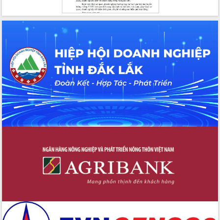
Kỳ họp Chuyên đề lần thứ Năm, HĐND
tỉnh Đắk Lắk thông qua các nghị quyết
quan trọng
Thống nhất danh sách giới thiệu ứng
cử đại biểu Quốc hội khoá XVI và đại
biểu HĐND tỉnh Đắk Lắk, nhiệm kỳ
2026-2031
Phát động hai phong trào thi đua quan
trọng trong kỷ nguyên mới
Hội nghị lần thứ tư Ban Chỉ đạo công
tác bầu cử tỉnh Đắk Lắk
Hội nghị Báo cáo viên Trung ương
tháng 01/2026
Phó Thủ tướng Hồ Quốc Dũng đánh giá
cao kết quả Chiến dịch Quang Trung
tại Đắk Lắk
Hội nghị Ban Chấp hành Đảng bộ tỉnh
Đắk Lắk lần thứ 2 (mở rộng)
Tập trung giải phóng mặt bằng, đẩy
nhanh tiến độ Tuyến đường bộ ven