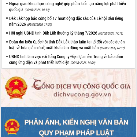
Ngoại giao khoa học, công nghệ góp phần kiến tạo năng lực phát triển
Đắk Lắk: Tôn vinh 46 giải pháp tại Hội
quốc gia
(05/08/2026, 18:13)
thi Sáng tạo Kỹ thuật 2024 - 2025
Đắk Lắk họp báo công bố 17 hoạt động đặc sắc của Lễ hội Sầu riêng
Đắk Lắk rà soát, điều chỉnh Đề án 190
năm 2026
về phát triển nuôi trồng thủy sản
(05/08/2026, 17:30)
Phó Chủ tịch UBND tỉnh Đắk Lắk
Hội nghị UBND tỉnh Đắk Lắk thường kỳ tháng 7/2026
(05/08/2026, 17:18)
Trương Công Thái kiểm tra thực địa
Đoàn đại biểu Quốc hội tỉnh Đắk Lắk thảo luận tại tổ đối với các dự án
Dự án cao tốc Khánh Hòa - Buôn Ma
luật về hòa giải cơ sở, xuất khẩu lao động và xuất bản
(05/08/2026, 16:01)
Thuột
UBND tỉnh làm việc với Tổng Công ty Điện lực miền Trung về bảo đảm
Định vị cà phê Việt Nam như một “di
cung ứng điện và phát triển lưới điện
(05/08/2026, 14:00)
sản sống” trong dòng chảy toàn cầu
Xây dựng nông thôn mới: Nâng cao đời
sống người dân từ những mô hình thiết
thực
Quyết liệt tháo gỡ vướng mắc, đẩy
nhanh tiến độ các dự án trọng điểm
trong Khu kinh tế Nam Phú Yên
Hòn Yến phát triển du lịch gắn với bảo
tồn biển
Lấy ý kiến điều chỉnh Quy hoạch tỉnh
Đắk Lắk thời kỳ 2021-2030, tầm nhìn