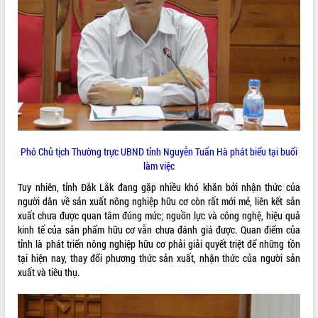
Lễ truy điệu và an táng hài cốt liệt sĩ
tại Nghĩa trang Liệt sĩ xã Sơn Hòa
Bàn giải pháp tháo gỡ khó khăn trong
xuất khẩu sầu riêng và triển khai quy
THỐNG KÊ TRUY CẬP
định EUDR
Thứ trưởng Bộ Nông nghiệp và Môi
Hôm nay:
3461
trường Nguyễn Hoàng Hiệp khảo sát
Tất cả:
66016201
vùng trồng và doanh nghiệp đóng gói
sầu riêng tại Đắk Lắk
Trình diễn nghệ thuật chế biến các
Phó Chủ tịch Thường trực UBND tỉnh Nguyễn Tuấn Hà phát biểu tại buổi
món ăn từ sầu riêng
làm việc
Đắk Lắk công bố Quy hoạch và xúc
Tuy nhiên, tỉnh Đắk Lắk đang gặp nhiều khó khăn bởi nhận thức của
tiến đầu tư tỉnh
người dân về sản xuất nông nghiệp hữu cơ còn rất mới mẻ, liên kết sản
Ngành cá ngừ Đắk Lắk chủ động thích
xuất chưa được quan tâm đúng mức; nguồn lực và công nghệ, hiệu quả
ứng để giữ vững thị trường xuất khẩu
kinh tế của sản phẩm hữu cơ vẫn chưa đánh giá được. Quan điểm của
tỉnh là phát triển nông nghiệp hữu cơ phải giải quyết triệt để những tồn
Diễn đàn Kinh tế tư nhân Việt Nam đột
tại hiện nay, thay đổi phương thức sản xuất, nhận thức của người sản
phá cơ chế - Hợp tác công tư
xuất và tiêu thụ.
Đề án 06 tạo bước ngoặt đột phá trong
cải cách hành chính tỉnh Đắk Lắk
Kết nối tour, đẩy mạnh chuyển đổi số