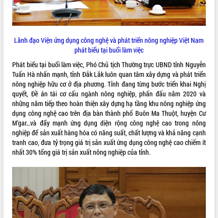
VIDEO
Loading the player...
Lãnh đạo Viện ứng dụng công nghệ và phát triển nông nghiệp Việt Nam
Lễ truy tặng danh hiệu “Bà Mẹ Việt
phát biểu tại buổi làm việc
Nam Anh hùng” và trao Huân chương
Phát biểu tại buổi làm việc, Phó Chủ tịch Thường trực UBND tỉnh Nguyễn
Lao động
Tuấn Hà nhấn mạnh, tỉnh Đắk Lắk luôn quan tâm xây dựng và phát triển
UBND tỉnh Đắk Lắk triển khai nhiệm
nông nghiệp hữu cơ ở địa phương. Tỉnh đang từng bước triển khai Nghị
vụ 6 tháng cuối năm 2026
quyết, Đề án tái cơ cấu ngành nông nghiệp, phấn đấu năm 2020 và
Kỳ họp thứ Hai, Hội đồng nhân dân
những năm tiếp theo hoàn thiện xây dựng hạ tầng khu nông nghiệp ứng
tỉnh khóa XI quyết nghị nhiều nội dung
dụng công nghệ cao trên địa bàn thành phố Buôn Ma Thuột, huyện Cư
quan trọng
ALBUM ẢNH
M’gar…và đẩy mạnh ứng dụng diện rộng công nghệ cao trong nông
Bí thư Tỉnh ủy Lương Nguyễn Minh
nghiệp để sản xuất hàng hóa có năng suất, chất lượng và khả năng cạnh
Triết thăm, tặng quà người có công với
tranh cao, đưa tỷ trọng giá trị sản xuất ứng dụng công nghệ cao chiếm ít
cách mạng
nhất 30% tổng giá trị sản xuất nông nghiệp của tỉnh.
Rà soát, hoàn thiện hệ thống thiết chế
văn hóa, thể thao đáp ứng yêu cầu
phát triển mới
Thường trực HĐND tỉnh Đắk Lắk gặp
mặt Đoàn chuyên gia y tế TP. Hồ Chí
Minh
LIÊN KẾT WEB