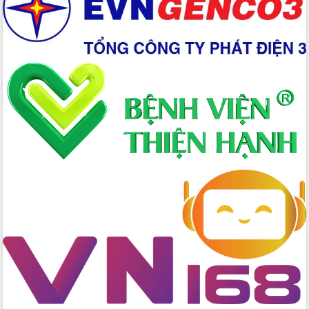
biển
Gỡ khó, khởi công xây dựng, sửa chữa
toàn bộ nhà ở cho hộ dân đúng tiến độ
đề ra
UBND tỉnh Đắk Lắk tổng kết công tác
quốc phòng, quân sự địa phương năm
2025
Tập trung triển khai quyết liệt, đồng bộ
các giải pháp nhằm thực hiện hiệu quả
các nhiệm vụ đề ra năm 2025
Phát huy vai trò của người có uy tín
trong phòng chống tảo hôn và hôn
nhân cận huyết thống
Nông sản Tây Nguyên thu hút doanh
nghiệp nước ngoài
Đắk Lắk định vị thương hiệu du lịch
“Biển – Rừng – Cà phê” trong không
gian phát triển mới
Hội nghị chia sẻ kinh nghiệm, chuyển
giao kỹ thuật y tế, định hướng phát
triển chuyên sâu đến 2030