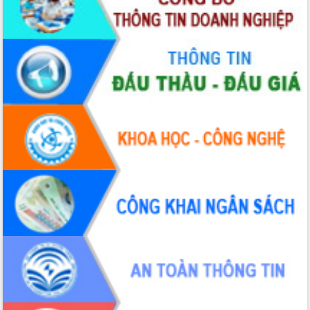
Ứng dụng sinh trắc học - Bước tiến
trong hành trình chuyển đổi số tại Đắk
Lắk
Đắk Lắk nâng cao hiệu quả công tác
Đảng từ Sổ tay đảng viên điện tử
Đắk Lắk đẩy mạnh nuôi biển công
nghệ, hướng tới phát triển thủy sản
bền vững
Tập huấn nâng cao năng lực triển khai
chuyển đổi số cho cán bộ, công chức
cấp xã
Đắk Lắk phát động hưởng ứng Ngày
Quyền của người tiêu dùng Việt Nam
2026
Đẩy mạnh cải cách hành chính, quyết
tâm đạt được mục tiêu tăng trưởng
hai con số trong năm 2026
Tổ chức trang trọng Lễ hội Đền thờ
Lương Văn Chánh năm 2026
Phó Bí thư Tỉnh ủy Đắk Lắk Đỗ Hữu