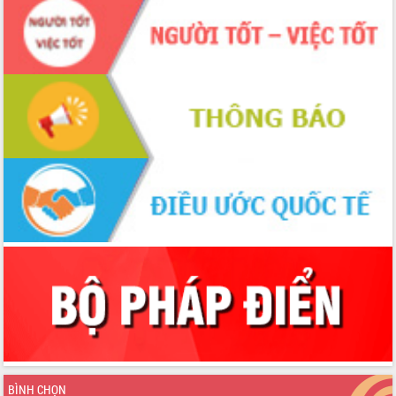
Huy giữ chức Bí thư Đảng ủy Ủy Ban
Nhân dân tỉnh
Bệnh án điện tử thúc đẩy chuyển đổi
số y tế tại Đắk Lắk
Chuyển đổi số thư viện: Mở rộng
không gian tri thức trong thời đại số
Đánh giá, rút kinh nghiệm công tác tổ
chức diễn tập trước ngày bầu cử
Chương trình “Gặp gỡ hữu nghị –
Friendship Meeting New Year 2026”
Bầu cử Quốc hội và HĐND: Cử tri Đắk
Lắk gửi gắm niềm tin, kỳ vọng vào lá
phiếu
Đắk Lắk sẵn sàng các điều kiện cho
Ngày hội bầu cử đại biểu Quốc hội
khóa XVI và HĐND các cấp nhiệm kỳ
2026-2031
Đảm bảo cuộc bầu cử đại biểu Quốc
hội và đại biểu HĐND các cấp diễn ra
an toàn, hiệu quả, đúng quy định
BÌNH CHỌN