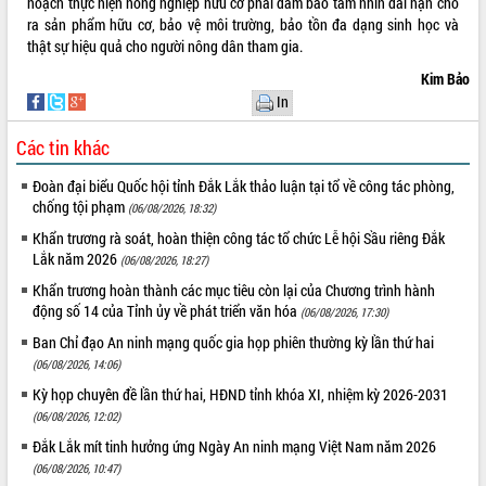
hoạch thực hiện nông nghiệp hữu cơ phải đảm bảo tầm nhìn dài hạn cho
doanh nghiệp nhà nước
ra sản phẩm hữu cơ, bảo vệ môi trường, bảo tồn đa dạng sinh học và
Hội nghị triển khai kết nối mạng
thật sự hiệu quả cho người nông dân tham gia.
truyền số liệu chuyên dùng phục vụ cơ
quan Đảng, Nhà nước
Kim Bảo
Lễ phát động chuỗi hoạt động chung
In
tay làm sạch môi trường
Các tin khác
Xã Ea Kar bước chuyển mình trong
công tác cải cách hành chính mô hình
Đoàn đại biểu Quốc hội tỉnh Đắk Lắk thảo luận tại tổ về công tác phòng,
mới
chống tội phạm
(06/08/2026, 18:32)
UBND tỉnh họp báo định kỳ tháng 4
Khẩn trương rà soát, hoàn thiện công tác tổ chức Lễ hội Sầu riêng Đắk
năm 2026
Lắk năm 2026
(06/08/2026, 18:27)
Hội thảo khoa học “Giải pháp thúc đẩy
Khẩn trương hoàn thành các mục tiêu còn lại của Chương trình hành
phát triển nền kinh tế xanh tại tỉnh
động số 14 của Tỉnh ủy về phát triển văn hóa
Đắk Lắk”
(06/08/2026, 17:30)
Tăng cường giám sát, đôn đốc thực
Ban Chỉ đạo An ninh mạng quốc gia họp phiên thường kỳ lần thứ hai
hiện nhiệm vụ quản lý tài sản công
(06/08/2026, 14:06)
hàng tuần
Kỳ họp chuyên đề lần thứ hai, HĐND tỉnh khóa XI, nhiệm kỳ 2026-2031
Tháo gỡ những vướng mắc, đẩy mạnh
(06/08/2026, 12:02)
công tác cải cách thủ tục hành chính
Đắk Lắk mít tinh hưởng ứng Ngày An ninh mạng Việt Nam năm 2026
tại Trung tâm Phục vụ hành chính
(06/08/2026, 10:47)
công tỉnh