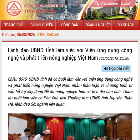
|
Vietnamese
English
TRANG CHỦ
CHÍNH QUYỀN
CÔNG DÂN
DOANH NGHIỆP
DU KHÁCH
Thứ năm, 06/08/2026
CHÀO M
GIỚI THIỆU
Lãnh đạo UBND tỉnh làm việc với Viện ứng dụng công
nghệ và phát triển nông nghiệp Việt Nam
(05/06/2019, 20:50)
LÃNH ĐẠO UBND TỈNH
Đọc bài viết
TIN TỨC SỰ KIỆN
Chiều 05/6, UBND tỉnh đã có buổi làm việc với Viện ứng dụng công nghệ
SỞ, BAN, NGÀNH
và phát triển nông nghiệp Việt Nam nhằm thảo luận về chương trình tư
vấn hỗ trợ xây dựng Đề án nông nghiệp hữu cơ trên địa bàn tỉnh. Tham
UBND CÁC XÃ, PHƯỜNG
dự buổi làm việc có Phó Chủ tịch Thường trực UBND tỉnh Nguyễn Tuấn
Hà, lãnh đạo Sở, ngành liên quan.
THÔNG TIN CHỈ ĐẠO ĐIỀU HÀNH
HỆ THỐNG VĂN BẢN
VĂN BẢN HĐND TỈNH