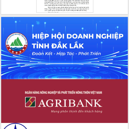
Đắk Lắk
Sôi nổi Hội đua ngựa truyền thống Gò
Thì Thùng mừng Xuân Bính Ngọ 2026
Lãnh đạo tỉnh dâng hương tưởng niệm
tại Đập Đồng Cam đầu Xuân Bính Ngọ
Ngành nông nghiệp phấn đấu tăng
trưởng đạt 5,86% trong năm 2026
UBND tỉnh Đắk Lắk triển khai công tác
quốc phòng, quân sự địa phương năm
2026
Đắk Lắk tập trung toàn lực khắc phục
tồn tại IUU, sẵn sàng làm việc với
Đoàn thanh tra EC
Chủ tịch UBND tỉnh Tạ Anh Tuấn thăm,
chúc mừng các bệnh viện nhân Ngày
Thầy thuốc Việt Nam
Rộn ràng lễ hội truyền thống Sông
nước Đà Nông lần thứ I năm 2026
Kỳ họp Chuyên đề lần thứ Năm, HĐND
tỉnh Đắk Lắk thông qua các nghị quyết