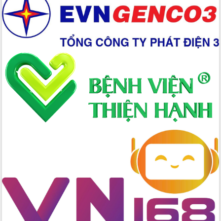
quan trọng
Thống nhất danh sách giới thiệu ứng
cử đại biểu Quốc hội khoá XVI và đại
biểu HĐND tỉnh Đắk Lắk, nhiệm kỳ
2026-2031
Phát động hai phong trào thi đua quan
trọng trong kỷ nguyên mới
Hội nghị lần thứ tư Ban Chỉ đạo công
tác bầu cử tỉnh Đắk Lắk
Hội nghị Báo cáo viên Trung ương
tháng 01/2026
Phó Thủ tướng Hồ Quốc Dũng đánh giá
cao kết quả Chiến dịch Quang Trung
tại Đắk Lắk
Hội nghị Ban Chấp hành Đảng bộ tỉnh
Đắk Lắk lần thứ 2 (mở rộng)
Tập trung giải phóng mặt bằng, đẩy
nhanh tiến độ Tuyến đường bộ ven
biển
Gỡ khó, khởi công xây dựng, sửa chữa