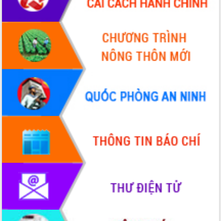
giải phóng mặt bằng Tuyến đường bộ
ven biển
Đắk Lắk nỗ lực thúc đẩy tăng trưởng
kinh tế từ 10% trở lên trong Quý
II/2026
Đắk Lắk ký kết thỏa thuận hợp tác về
chuyển đổi số giai đoạn 2026 – 2030
với Tập đoàn Bưu chính Viễn thông
Việt Nam
Thứ trưởng Bộ Y tế làm việc với tỉnh
Đắk Lắk về phát triển nhân lực y tế
cho trạm y tế cấp xã
Du lịch Đắk Lắk nâng tầm trải nghiệm
du khách thông qua Hệ thống cơ sở dữ
liệu và Bản đồ số
Tập huấn ứng dụng trí tuệ nhân tạo (AI)
trong thương mại điện tử năm 2026
Đoàn đại biểu Quốc hội tỉnh Đắk Lắk
trao đổi thông tin trước Kỳ họp thứ
nhất, Quốc hội khóa XVI
Quyết liệt cải cách hành chính, khơi