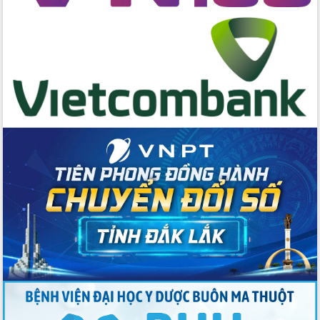
toàn bộ nhà ở cho hộ dân đúng tiến độ
đề ra
UBND tỉnh Đắk Lắk tổng kết công tác
quốc phòng, quân sự địa phương năm
2025
Tập trung triển khai quyết liệt, đồng bộ
các giải pháp nhằm thực hiện hiệu quả
các nhiệm vụ đề ra năm 2025
Phát huy vai trò của người có uy tín
trong phòng chống tảo hôn và hôn
nhân cận huyết thống
Nông sản Tây Nguyên thu hút doanh
nghiệp nước ngoài
Đắk Lắk định vị thương hiệu du lịch
“Biển – Rừng – Cà phê” trong không
gian phát triển mới
Hội nghị chia sẻ kinh nghiệm, chuyển
giao kỹ thuật y tế, định hướng phát
triển chuyên sâu đến 2030
Chuyển đổi số mở ra không gian phát
triển trong lĩnh vực văn hóa, du lịch