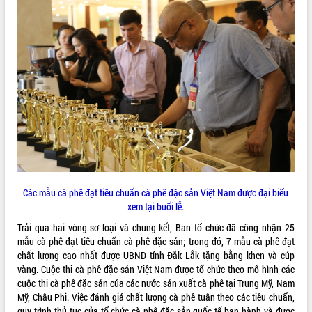
VIDEO
Bí thư Tỉnh ủy Lương Nguyễn Minh
Triết thăm, tặng quà người có công với
cách mạng
Các mẫu cà phê đạt tiêu chuẩn cà phê đặc sản Việt Nam được đại biểu
Rà soát, hoàn thiện hệ thống thiết chế
xem tại buổi lễ.
văn hóa, thể thao đáp ứng yêu cầu
Trải qua hai vòng sơ loại và chung kết, Ban tổ chức đã công nhận 25
phát triển mới
mẫu cà phê đạt tiêu chuẩn cà phê đặc sản; trong đó, 7 mẫu cà phê đạt
Thường trực HĐND tỉnh Đắk Lắk gặp
chất lượng cao nhất được UBND tỉnh Đắk Lắk tặng bằng khen và cúp
mặt Đoàn chuyên gia y tế TP. Hồ Chí
ALBUM ẢNH
vàng. Cuộc thi cà phê đặc sản Việt Nam được tổ chức theo mô hình các
Minh
cuộc thi cà phê đặc sản của các nước sản xuất cà phê tại Trung Mỹ, Nam
Lễ truy điệu và an táng hài cốt liệt sĩ
Mỹ, Châu Phi. Việc đánh giá chất lượng cà phê tuân theo các tiêu chuẩn,
tại Nghĩa trang Liệt sĩ xã Sơn Hòa
quy trình thủ tục của tổ chức cà phê đặc sản quốc tế ban hành và được