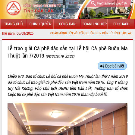
|
Vietnamese
English
TRANG CHỦ
CHÍNH QUYỀN
CÔNG DÂN
DOANH NGHIỆP
DU KHÁCH
Thứ năm, 06/08/2026
CHÀO MỪNG ĐẾN VỚI CỔNG THÔNG TIN ĐIỆN TỬ TỈNH ĐẮK LẮK
GIỚI THIỆU
Lễ trao giải Cà phê đặc sản tại Lễ hội Cà phê Buôn Ma
Thuột lần 7/2019
(09/03/2019, 22:22)
LÃNH ĐẠO UBND TỈNH
Đọc bài viết
TIN TỨC SỰ KIỆN
Chiều 9/3, Ban tổ chức Lễ hội cà phê Buôn Ma Thuột lần thứ 7 năm 2019
SỞ, BAN, NGÀNH
đã tổ chức Lễ trao giải Cà phê đặc sản Việt Nam năm 2019. Ông Y Giang
Gry Niê Knơng, Phó Chủ tịch UBND tỉnh Đắk Lắk, Trưởng Ban tổ chức
UBND CÁC XÃ, PHƯỜNG
Cuộc thi cà phê đặc sản Việt Nam năm 2019 tham dự buổi lễ.
THÔNG TIN CHỈ ĐẠO ĐIỀU HÀNH
HỆ THỐNG VĂN BẢN
VĂN BẢN HĐND TỈNH