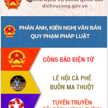
Đắk Lắk rà soát, điều chỉnh Đề án 190
về phát triển nuôi trồng thủy sản
Phó Chủ tịch UBND tỉnh Đắk Lắk
Trương Công Thái kiểm tra thực địa
Dự án cao tốc Khánh Hòa - Buôn Ma
Thuột
Định vị cà phê Việt Nam như một “di
sản sống” trong dòng chảy toàn cầu
Xây dựng nông thôn mới: Nâng cao đời
sống người dân từ những mô hình thiết
thực
Quyết liệt tháo gỡ vướng mắc, đẩy
nhanh tiến độ các dự án trọng điểm
trong Khu kinh tế Nam Phú Yên
Hòn Yến phát triển du lịch gắn với bảo
tồn biển
Lấy ý kiến điều chỉnh Quy hoạch tỉnh
Đắk Lắk thời kỳ 2021-2030, tầm nhìn
đến năm 2050
Phát động chiến dịch 30 ngày đêm