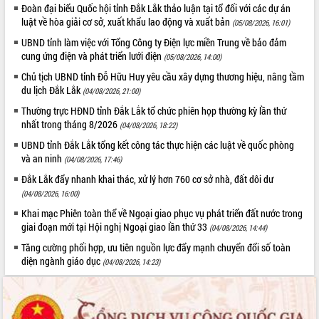
truyền số liệu chuyên dùng phục vụ cơ
Đoàn đại biểu Quốc hội tỉnh Đắk Lắk thảo luận tại tổ đối với các dự án
quan Đảng, Nhà nước
luật về hòa giải cơ sở, xuất khẩu lao động và xuất bản
(05/08/2026, 16:01)
Lễ phát động chuỗi hoạt động chung
UBND tỉnh làm việc với Tổng Công ty Điện lực miền Trung về bảo đảm
tay làm sạch môi trường
cung ứng điện và phát triển lưới điện
(05/08/2026, 14:00)
Xã Ea Kar bước chuyển mình trong
Chủ tịch UBND tỉnh Đỗ Hữu Huy yêu cầu xây dựng thương hiệu, nâng tầm
công tác cải cách hành chính mô hình
du lịch Đắk Lắk
(04/08/2026, 21:00)
mới
Thường trực HĐND tỉnh Đắk Lắk tổ chức phiên họp thường kỳ lần thứ
UBND tỉnh họp báo định kỳ tháng 4
nhất trong tháng 8/2026
năm 2026
(04/08/2026, 18:22)
Hội thảo khoa học “Giải pháp thúc đẩy
UBND tỉnh Đắk Lắk tổng kết công tác thực hiện các luật về quốc phòng
phát triển nền kinh tế xanh tại tỉnh
và an ninh
(04/08/2026, 17:46)
Đắk Lắk”
Đắk Lắk đẩy nhanh khai thác, xử lý hơn 760 cơ sở nhà, đất dôi dư
Tăng cường giám sát, đôn đốc thực
(04/08/2026, 16:00)
hiện nhiệm vụ quản lý tài sản công
Khai mạc Phiên toàn thể về Ngoại giao phục vụ phát triển đất nước trong
hàng tuần
giai đoạn mới tại Hội nghị Ngoại giao lần thứ 33
(04/08/2026, 14:44)
Tháo gỡ những vướng mắc, đẩy mạnh
Tăng cường phối hợp, ưu tiên nguồn lực đẩy mạnh chuyển đổi số toàn
công tác cải cách thủ tục hành chính
diện ngành giáo dục
(04/08/2026, 14:23)
tại Trung tâm Phục vụ hành chính
công tỉnh
Đắk Lắk: Tôn vinh 46 giải pháp tại Hội
thi Sáng tạo Kỹ thuật 2024 - 2025