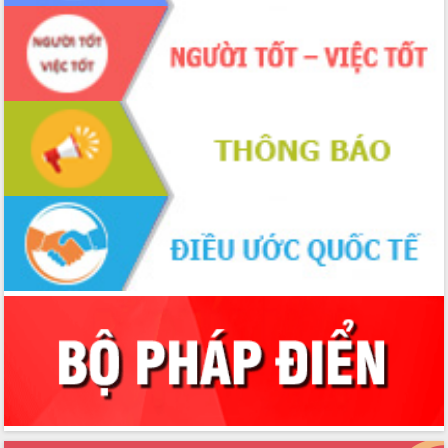
Lắk
Đắk Lắk nâng cao hiệu quả công tác
Đảng từ Sổ tay đảng viên điện tử
Đắk Lắk đẩy mạnh nuôi biển công
nghệ, hướng tới phát triển thủy sản
bền vững
Tập huấn nâng cao năng lực triển khai
chuyển đổi số cho cán bộ, công chức
cấp xã
Đắk Lắk phát động hưởng ứng Ngày
Quyền của người tiêu dùng Việt Nam
2026
Đẩy mạnh cải cách hành chính, quyết
tâm đạt được mục tiêu tăng trưởng
hai con số trong năm 2026
Tổ chức trang trọng Lễ hội Đền thờ
Lương Văn Chánh năm 2026
Phó Bí thư Tỉnh ủy Đắk Lắk Đỗ Hữu
Huy giữ chức Bí thư Đảng ủy Ủy Ban
Nhân dân tỉnh