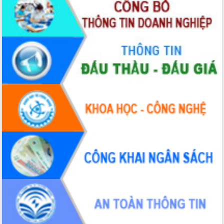
thông nguồn lực phát triển
Nâng cao hiệu lực, hiệu quả HĐND
tỉnh thông qua hiện đại hóa hành chính
Xã Ea Phê gắn cải cách hành chính với
chuyển đổi số
Phó Chủ tịch Thường trực UBND tỉnh
Hồ Thị Nguyên Thảo làm việc tại Trung
tâm Phục vụ hành chính công xã Ea
Phê
Xây dựng nền hành chính số đồng
hành cùng nông dân dân, doanh nghiệp
Giai đoạn 2026-2030, Đắk Lắk phấn
đấu có 77% xã đạt chuẩn nông thôn
mới
Chuyển đổi số 'mở đường' cho nông
nghiệp Đắk Lắk tăng trưởng bứt phá
Triển khai đồng bộ đo đạc, lập hồ sơ
địa chính, hoàn thiện cơ sở dữ liệu đất
đai
Ứng dụng sinh trắc học - Bước tiến
trong hành trình chuyển đổi số tại Đắk