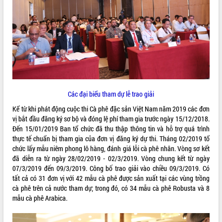
ĐIỂM TIN VĂN BẢN
QUY HOẠCH - KẾ HOẠCH
Các đại biểu tham dự lễ trao giải
Kể từ khi phát động cuộc thi Cà phê đặc sản Việt Nam năm 2019 các đơn
vị bắt đầu đăng ký sơ bộ và đóng lệ phí tham gia trước ngày 15/12/2018.
Đến 15/01/2019 Ban tổ chức đã thu thập thông tin và hỗ trợ quá trình
thực tế chuẩn bị tham gia của đơn vị đăng ký dự thi. Tháng 02/2019 tổ
chức lấy mẫu niêm phong lô hàng, đánh giá lỗi cà phê nhân. Vòng sơ kết
đã diễn ra từ ngày 28/02/2019 - 02/3/2019. Vòng chung kết từ ngày
07/3/2019 đến 09/3/2019. Công bố trao giải vào chiều 09/3/2019. Có
tất cả có 31 đơn vị với 42 mẫu cà phê được sản xuất tại các vùng trồng
cà phê trên cả nước tham dự; trong đó, có 34 mẫu cà phê Robusta và 8
mẫu cà phê Arabica.