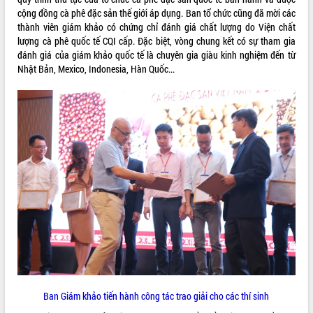
Bàn giải pháp tháo gỡ khó khăn trong
cộng đồng cà phê đặc sản thế giới áp dụng. Ban tổ chức cũng đã mời các
xuất khẩu sầu riêng và triển khai quy
thành viên giám khảo có chứng chỉ đánh giá chất lượng do Viện chất
định EUDR
lượng cà phê quốc tế CQI cấp. Đặc biệt, vòng chung kết có sự tham gia
đánh giá của giám khảo quốc tế là chuyên gia giàu kinh nghiệm đến từ
Thứ trưởng Bộ Nông nghiệp và Môi
Nhật Bản, Mexico, Indonesia, Hàn Quốc...
trường Nguyễn Hoàng Hiệp khảo sát
vùng trồng và doanh nghiệp đóng gói
LIÊN KẾT WEB
sầu riêng tại Đắk Lắk
Trình diễn nghệ thuật chế biến các
món ăn từ sầu riêng
Đắk Lắk công bố Quy hoạch và xúc
THỐNG KÊ TRUY CẬP
tiến đầu tư tỉnh
Ngành cá ngừ Đắk Lắk chủ động thích
Hôm nay:
15518
ứng để giữ vững thị trường xuất khẩu
Tất cả:
65991660
Diễn đàn Kinh tế tư nhân Việt Nam đột
phá cơ chế - Hợp tác công tư
Đề án 06 tạo bước ngoặt đột phá trong
cải cách hành chính tỉnh Đắk Lắk
Kết nối tour, đẩy mạnh chuyển đổi số
để phát triển du lịch Đắk Lắk
Ban Giám khảo tiến hành công tác trao giải cho các thí sinh
Khởi động Dự án Đầu tư xây dựng hạ