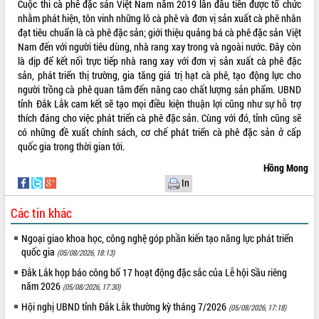
Cuộc thi cà phê đặc sản Việt Nam năm 2019 lần đầu tiên được tổ chức
tầng kỹ thuật Cụm công nghiệp Tân
nhằm phát hiện, tôn vinh những lô cà phê và đơn vị sản xuất cà phê nhân
Tiến
đạt tiêu chuẩn là cà phê đặc sản; giới thiệu quảng bá cà phê đặc sản Việt
Gặp mặt các cơ quan báo chí nhân Kỷ
Nam đến với người tiêu dùng, nhà rang xay trong và ngoài nước. Đây còn
niệm 101 năm Ngày Báo chí Cách
là dịp để kết nối trực tiếp nhà rang xay với đơn vị sản xuất cà phê đặc
mạng Việt Nam
sản, phát triển thị trường, gia tăng giá trị hạt cà phê, tạo động lực cho
Đắk Lắk sơ kết 4 năm triển khai thực
người trồng cà phê quan tâm đến nâng cao chất lượng sản phẩm. UBND
hiện Đề án 06 của Chính phủ
tỉnh Đắk Lắk cam kết sẽ tạo mọi điều kiện thuận lợi cũng như sự hỗ trợ
Họp báo thông tin về Hội nghị Công bố
thích đáng cho việc phát triển cà phê đặc sản. Cùng với đó, tỉnh cũng sẽ
Quy hoạch và Xúc tiến đầu tư tỉnh Đắk
có những đề xuất chính sách, cơ chế phát triển cà phê đặc sản ở cấp
Lắk
quốc gia trong thời gian tới.
Khơi thông điểm nghẽn, đẩy nhanh
Hồng Mong
giải ngân vốn khắc phục thiên tai
In
HĐND tỉnh thông qua điều chỉnh Quy
hoạch tỉnh thời kỳ 2021-2030
Các tin khác
Hội thảo góp ý hồ sơ điều chỉnh quy
Ngoại giao khoa học, công nghệ góp phần kiến tạo năng lực phát triển
hoạch tỉnh Đắk Lắk thời kỳ 2021-2030,
quốc gia
(05/08/2026, 18:13)
tầm nhìn đến năm 2050
Đắk Lắk họp báo công bố 17 hoạt động đặc sắc của Lễ hội Sầu riêng
Nâng cao hiệu quả hoạt động của các
năm 2026
(05/08/2026, 17:30)
doanh nghiệp nhà nước
Hội nghị triển khai kết nối mạng
Hội nghị UBND tỉnh Đắk Lắk thường kỳ tháng 7/2026
(05/08/2026, 17:18)