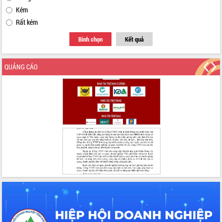
Kém
Rất kém
Bình chọn
Kết quả
QUẢNG CÁO