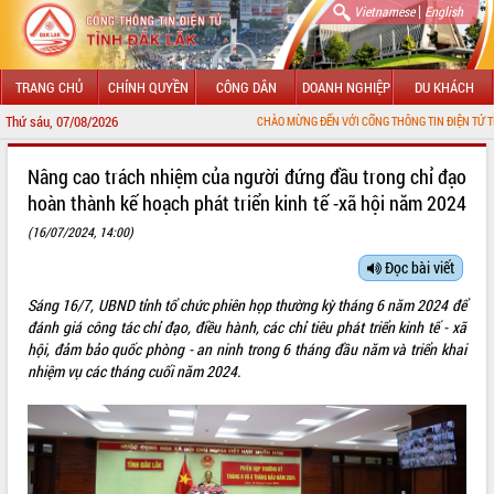
|
Vietnamese
English
TRANG CHỦ
CHÍNH QUYỀN
CÔNG DÂN
DOANH NGHIỆP
DU KHÁCH
Thứ sáu, 07/08/2026
CHÀO MỪNG ĐẾN VỚI CỔNG THÔNG TIN ĐIỆN TỬ TỈNH ĐẮK LẮK
GIỚI THIỆU
Nâng cao trách nhiệm của người đứng đầu trong chỉ đạo
hoàn thành kế hoạch phát triển kinh tế -xã hội năm 2024
LÃNH ĐẠO UBND TỈNH
(16/07/2024, 14:00)
TIN TỨC SỰ KIỆN
Đọc bài viết
SỞ, BAN, NGÀNH
Sáng 16/7, UBND tỉnh tổ chức phiên họp thường kỳ tháng 6 năm 2024 để
đánh giá công tác chỉ đạo, điều hành, các chỉ tiêu phát triển kinh tế - xã
UBND CÁC XÃ, PHƯỜNG
hội, đảm bảo quốc phòng - an ninh trong 6 tháng đầu năm và triển khai
nhiệm vụ các tháng cuối năm 2024.
THÔNG TIN CHỈ ĐẠO ĐIỀU HÀNH
HỆ THỐNG VĂN BẢN
VĂN BẢN HĐND TỈNH