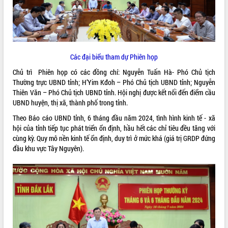
ĐIỂM TIN VĂN BẢN
QUY HOẠCH - KẾ HOẠCH
Các đại biểu tham dự Phiên họp
Chủ trì Phiên họp có các đồng chí: Nguyễn Tuấn Hà- Phó Chủ tịch
Thường trực UBND tỉnh; H’Yim Kđoh – Phó Chủ tịch UBND tỉnh; Nguyễn
Thiên Văn – Phó Chủ tịch UBND tỉnh. Hội nghị được kết nối đến điểm cầu
UBND huyện, thị xã, thành phố trong tỉnh.
Theo Báo cáo UBND tỉnh, 6 tháng đầu năm 2024, tình hình kinh tế - xã
hội của tỉnh tiếp tục phát triển ổn định, hầu hết các chỉ tiêu đều tăng với
cùng kỳ. Quy mô nền kinh tế ổn định, duy trì ở mức khá (giá trị GRDP đứng
đầu khu vực Tây Nguyên).