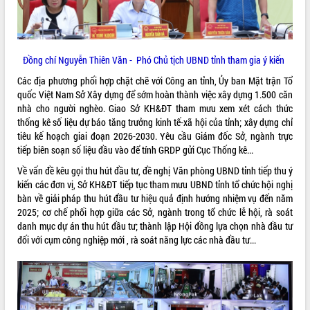
Đồng chí Nguyễn Thiên Văn - Phó Chủ tịch UBND tỉnh tham gia ý kiến
Các địa phương phối hợp chặt chẽ với Công an tỉnh, Ủy ban Mặt trận Tổ
quốc Việt Nam Sở Xây dựng để sớm hoàn thành việc xây dựng 1.500 căn
nhà cho người nghèo. Giao Sở KH&ĐT tham mưu xem xét cách thức
thống kê số liệu dự báo tăng trưởng kinh tế-xã hội của tỉnh; xây dựng chỉ
tiêu kế hoạch giai đoạn 2026-2030. Yêu cầu Giám đốc Sở, ngành trực
tiếp biên soạn số liệu đầu vào để tính GRDP gửi Cục Thống kê...
Về vấn đề kêu gọi thu hút đầu tư, đề nghị Văn phòng UBND tỉnh tiếp thu ý
kiến các đơn vị, Sở KH&ĐT tiếp tục tham mưu UBND tỉnh tổ chức hội nghị
bàn về giải pháp thu hút đầu tư hiệu quả định hướng nhiệm vụ đến năm
2025; cơ chế phối hợp giữa các Sở, ngành trong tổ chức lễ hội, rà soát
danh mục dự án thu hút đầu tư; thành lập Hội đồng lựa chọn nhà đầu tư
đối với cụm công nghiệp mới , rà soát năng lực các nhà đầu tư...