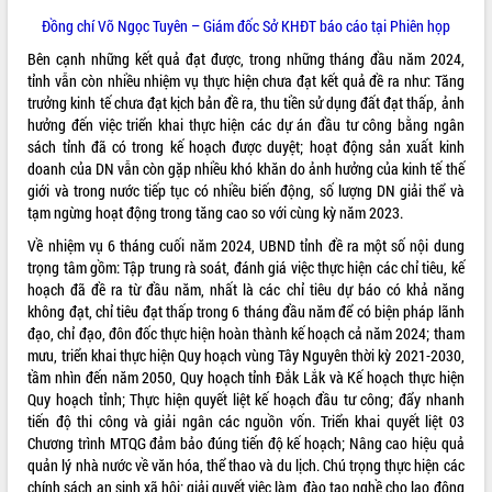
Đồng chí Võ Ngọc Tuyên – Giám đốc Sở KHĐT báo cáo tại Phiên họp
Bên cạnh những kết quả đạt được, trong những tháng đầu năm 2024,
tỉnh vẫn còn nhiều nhiệm vụ thực hiện chưa đạt kết quả đề ra như: Tăng
trưởng kinh tế chưa đạt kịch bản đề ra, thu tiền sử dụng đất đạt thấp, ảnh
hưởng đến việc triển khai thực hiện các dự án đầu tư công bằng ngân
sách tỉnh đã có trong kế hoạch được duyệt; hoạt động sản xuất kinh
doanh của DN vẫn còn gặp nhiều khó khăn do ảnh hưởng của kinh tế thế
giới và trong nước tiếp tục có nhiều biến động, số lượng DN giải thể và
tạm ngừng hoạt động trong tăng cao so với cùng kỳ năm 2023.
Về nhiệm vụ 6 tháng cuối năm 2024, UBND tỉnh đề ra một số nội dung
trọng tâm gồm: Tập trung rà soát, đánh giá việc thực hiện các chỉ tiêu, kế
hoạch đã đề ra từ đầu năm, nhất là các chỉ tiêu dự báo có khả năng
không đạt, chỉ tiêu đạt thấp trong 6 tháng đầu năm để có biện pháp lãnh
đạo, chỉ đạo, đôn đốc thực hiện hoàn thành kế hoạch cả năm 2024; tham
mưu, triển khai thực hiện Quy hoạch vùng Tây Nguyên thời kỳ 2021-2030,
tầm nhìn đến năm 2050, Quy hoạch tỉnh Đắk Lắk và Kế hoạch thực hiện
Quy hoạch tỉnh; Thực hiện quyết liệt kế hoạch đầu tư công; đẩy nhanh
tiến độ thi công và giải ngân các nguồn vốn. Triển khai quyết liệt 03
Chương trình MTQG đảm bảo đúng tiến độ kế hoạch; Nâng cao hiệu quả
quản lý nhà nước về văn hóa, thể thao và du lịch. Chú trọng thực hiện các
chính sách an sinh xã hội; giải quyết việc làm, đào tạo nghề cho lao động