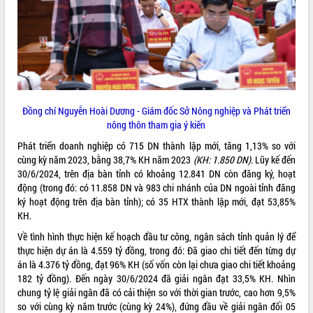
Tất cả:
66047634
Đồng chí Nguyễn Hoài Dương - Giám đốc Sở Nông nghiệp và Phát triển
nông thôn tham gia ý kiến
Phát triển doanh nghiệp có 715 DN thành lập mới, tăng 1,13% so với
cùng kỳ năm 2023, bằng 38,7% KH năm 2023
(KH:
1.850
DN)
. Lũy kế đến
30/6/2024, trên địa bàn tỉnh có khoảng 12.841 DN còn đăng ký, hoạt
động (trong đó: có 11.858 DN và 983 chi nhánh của DN ngoài tỉnh đăng
ký hoạt động trên địa bàn tỉnh); có 35 HTX thành lập mới, đạt 53,85%
KH.
Về tình hình thực hiện kế hoạch đầu tư công, ngân sách tỉnh quản lý để
thực hiện dự án là 4.559 tỷ đồng, trong đó: Đã giao chi tiết đến từng dự
án là 4.376 tỷ đồng, đạt 96% KH (số vốn còn lại chưa giao chi tiết khoảng
182 tỷ đồng). Đến ngày 30/6/2024 đã giải ngân đạt 33,5% KH. Nhìn
chung tỷ lệ giải ngân đã có cải thiện so với thời gian trước, cao hơn 9,5%
so với cùng kỳ năm trước (cùng kỳ 24%), đứng đầu về giải ngân đối 05