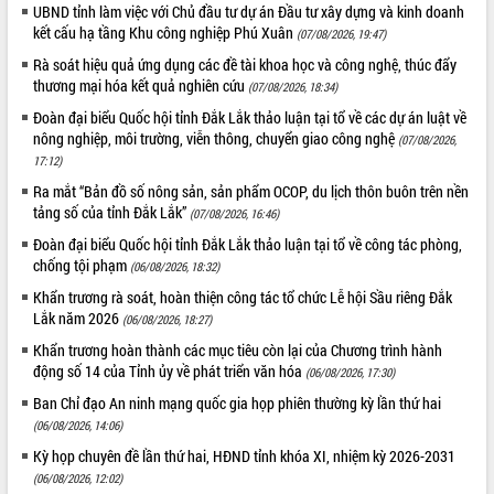
UBND tỉnh làm việc với Chủ đầu tư dự án Đầu tư xây dựng và kinh doanh
kết cấu hạ tầng Khu công nghiệp Phú Xuân
(07/08/2026, 19:47)
Rà soát hiệu quả ứng dụng các đề tài khoa học và công nghệ, thúc đẩy
thương mại hóa kết quả nghiên cứu
(07/08/2026, 18:34)
Đoàn đại biểu Quốc hội tỉnh Đắk Lắk thảo luận tại tổ về các dự án luật về
nông nghiệp, môi trường, viễn thông, chuyển giao công nghệ
(07/08/2026,
17:12)
Ra mắt “Bản đồ số nông sản, sản phẩm OCOP, du lịch thôn buôn trên nền
tảng số của tỉnh Đắk Lắk”
(07/08/2026, 16:46)
Đoàn đại biểu Quốc hội tỉnh Đắk Lắk thảo luận tại tổ về công tác phòng,
chống tội phạm
(06/08/2026, 18:32)
Khẩn trương rà soát, hoàn thiện công tác tổ chức Lễ hội Sầu riêng Đắk
Lắk năm 2026
(06/08/2026, 18:27)
Khẩn trương hoàn thành các mục tiêu còn lại của Chương trình hành
động số 14 của Tỉnh ủy về phát triển văn hóa
(06/08/2026, 17:30)
Ban Chỉ đạo An ninh mạng quốc gia họp phiên thường kỳ lần thứ hai
(06/08/2026, 14:06)
Kỳ họp chuyên đề lần thứ hai, HĐND tỉnh khóa XI, nhiệm kỳ 2026-2031
(06/08/2026, 12:02)