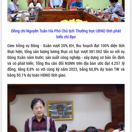
VIDEO
Không có file video nào để phát.
Đồng chí Nguyễn Tuấn Hà-Phó Chủ tịch Thường trực UBND tỉnh phát
ALBUM ẢNH
biểu chỉ đạo
Gieo trồng vụ Đông - Xuân vượt 20% KH, thu hoạch đạt 100% diện tích
thực hiện, tổng sản lượng lương thực có hạt vượt 381.062 tấn so với vụ
Đông Xuân năm trước; sản xuất công nghiệp - xây dựng cơ bản ổn định
và có phát triển; Tổng thu cân đối NSNN trên địa bàn ước đạt 4.257 tỷ
đồng, tăng 8,8% so với cùng kỳ năm 2023, bằng 60,8% dự toán TW và
bằng 50,1% dự toán HĐND tỉnh giao.
LIÊN KẾT WEB
THỐNG KÊ TRUY CẬP
Hôm nay:
2311