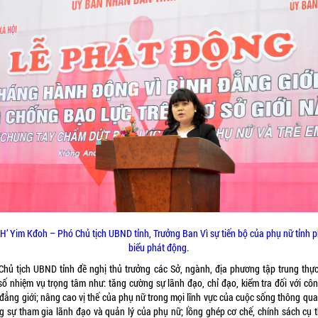
H’ Yim Kđoh – Phó Chủ tịch UBND tỉnh, Trưởng Ban Vì sự tiến bộ của phụ nữ tỉnh 
biểu phát động.
Chủ tịch UBND tỉnh đề nghị thủ trưởng các Sở, ngành, địa phương tập trung thực
số nhiệm vụ trọng tâm như: tăng cường sự lãnh đạo, chỉ đạo, kiểm tra đối với côn
 đẳng giới; nâng cao vị thế của phụ nữ trong mọi lĩnh vực của cuộc sống thông qua
g sự tham gia lãnh đạo và quản lý của phụ nữ; lồng ghép cơ chế, chính sách cụ t