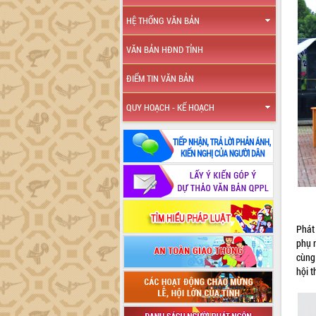
HỆ THỐNG VĂN BẢN
VĂN BẢN HĐND TỈNH
ĐIỂM TIN VĂN BẢN
QUY HOẠCH - KẾ HOẠCH
Phát 
phụ 
cùng
hội t