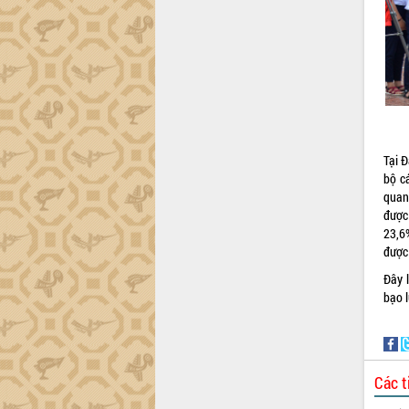
định EUDR
Thứ trưởng Bộ Nông nghiệp và Môi
trường Nguyễn Hoàng Hiệp khảo sát
vùng trồng và doanh nghiệp đóng gói
sầu riêng tại Đắk Lắk
Trình diễn nghệ thuật chế biến các
món ăn từ sầu riêng
Đắk Lắk công bố Quy hoạch và xúc
Tại 
tiến đầu tư tỉnh
bộ c
Ngành cá ngừ Đắk Lắk chủ động thích
quan
ứng để giữ vững thị trường xuất khẩu
được
Diễn đàn Kinh tế tư nhân Việt Nam đột
23,6
phá cơ chế - Hợp tác công tư
được
Đề án 06 tạo bước ngoặt đột phá trong
Đây 
cải cách hành chính tỉnh Đắk Lắk
bạo l
Kết nối tour, đẩy mạnh chuyển đổi số
để phát triển du lịch Đắk Lắk
Khởi động Dự án Đầu tư xây dựng hạ
tầng kỹ thuật Cụm công nghiệp Tân
Các t
Tiến