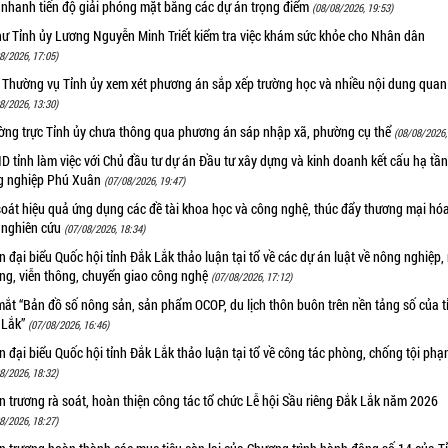
 nhanh tiến độ giải phóng mặt bằng các dự án trọng điểm
(08/08/2026, 19:53)
hư Tỉnh ủy Lương Nguyễn Minh Triết kiểm tra việc khám sức khỏe cho Nhân dân
8/2026, 17:05)
 Thường vụ Tỉnh ủy xem xét phương án sắp xếp trường học và nhiều nội dung quan
8/2026, 13:30)
ờng trực Tỉnh ủy chưa thông qua phương án sáp nhập xã, phường cụ thể
(08/08/2026,
 tỉnh làm việc với Chủ đầu tư dự án Đầu tư xây dựng và kinh doanh kết cấu hạ tầ
g nghiệp Phú Xuân
(07/08/2026, 19:47)
oát hiệu quả ứng dụng các đề tài khoa học và công nghệ, thúc đẩy thương mại hóa
 nghiên cứu
(07/08/2026, 18:34)
 đại biểu Quốc hội tỉnh Đắk Lắk thảo luận tại tổ về các dự án luật về nông nghiệp,
ờng, viễn thông, chuyển giao công nghệ
(07/08/2026, 17:12)
ắt “Bản đồ số nông sản, sản phẩm OCOP, du lịch thôn buôn trên nền tảng số của t
 Lắk”
(07/08/2026, 16:46)
 đại biểu Quốc hội tỉnh Đắk Lắk thảo luận tại tổ về công tác phòng, chống tội ph
8/2026, 18:32)
 trương rà soát, hoàn thiện công tác tổ chức Lễ hội Sầu riêng Đắk Lắk năm 2026
8/2026, 18:27)