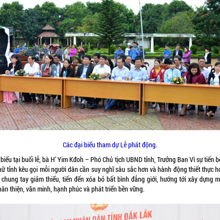
Các đại biểu tham dự Lễ phát động.
biểu tại buổi lễ, bà H’ Yim Kđoh – Phó Chủ tịch UBND tỉnh, Trưởng Ban Vì sự tiến 
nữ tỉnh kêu gọi mỗi người dân cần suy nghĩ sâu sắc hơn và hành động thiết thực h
 chung tay giảm thiểu, tiến đến xóa bỏ bất bình đẳng giới, hướng tới xây dựng m
hân thiện, văn minh, hạnh phúc và phát triển bền vững.