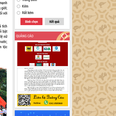
 mạnh
Kém
giới;
Rất kém
i với
Bình chọn
Kết quả
 tích
ổi bật
QUẢNG CÁO
 lệ nữ
nước;
n tộc