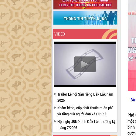
VIDEO
Trailer Lễ hội Sầu riêng Đắk Lắk năm
Bà 
2026
Khám bệnh, cấp phát thuốc miễn phí
và tặng quà người dân xã Cư Pui
Phó 
một 
Hội nghị UBND tỉnh Đắk Lắk thường kỳ
bình
tháng 7/2026
cườn
Lễ truy tặng danh hiệu “Bà Mẹ Việt