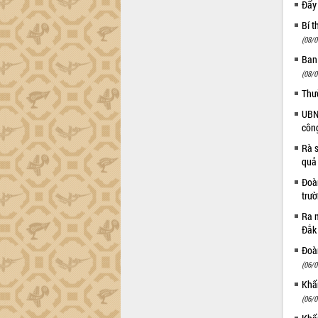
Gặp mặt các cơ quan báo chí nhân Kỷ
Đẩy
niệm 101 năm Ngày Báo chí Cách
Bí t
mạng Việt Nam
(08/0
Đắk Lắk sơ kết 4 năm triển khai thực
Ban
hiện Đề án 06 của Chính phủ
(08/0
Họp báo thông tin về Hội nghị Công bố
Thư
Quy hoạch và Xúc tiến đầu tư tỉnh Đắk
Lắk
UBND
Khơi thông điểm nghẽn, đẩy nhanh
côn
giải ngân vốn khắc phục thiên tai
Rà s
HĐND tỉnh thông qua điều chỉnh Quy
quả
hoạch tỉnh thời kỳ 2021-2030
Đoàn
Hội thảo góp ý hồ sơ điều chỉnh quy
trư
hoạch tỉnh Đắk Lắk thời kỳ 2021-2030,
Ra m
tầm nhìn đến năm 2050
Đắk
Nâng cao hiệu quả hoạt động của các
doanh nghiệp nhà nước
Đoàn
(06/0
Hội nghị triển khai kết nối mạng
truyền số liệu chuyên dùng phục vụ cơ
Khẩn
quan Đảng, Nhà nước
(06/0
Lễ phát động chuỗi hoạt động chung