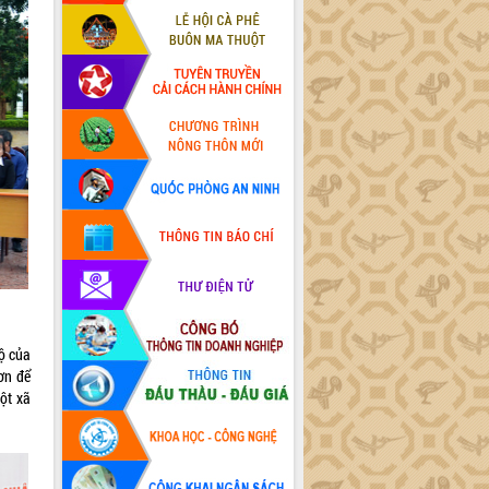
bộ của
ơn để
ột xã