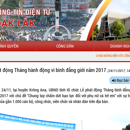
ÍNH QUYỀN
CÔNG DÂN
DOANH NGH
CHÀO MỪNG ĐẾN VỚI CỔNG THÔNG TIN ĐIỆN TỬ
t động Tháng hành động vì bình đẳng giới năm 2017
(24/11/2017, 14
Đọc bài 
 24/11, tại huyện Krông Ana, UBND tỉnh tổ chức Lễ phát động Tháng bình đẳng
2017 với chủ đề “Chung tay chấm dứt bạo lực đối với phụ nữ và trẻ em” với sự 
của gần 1.000 cán bộ, công chức, viên chức và nhân dân trên địa bàn.