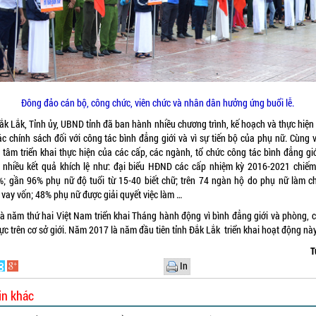
Đông đảo cán bộ, công chức, viên chức và nhân dân hưởng ứng buổi lễ.
Đắk Lắk, Tỉnh ủy, UBND tỉnh đã ban hành nhiều chương trình, kế hoạch và thực hiện
ác chính sách đối với công tác bình đẳng giới và vì sự tiến bộ của phụ nữ. Cùng v
 tâm triển khai thực hiện của các cấp, các ngành, tổ chức công tác bình đẳng giớ
 nhiều kết quả khích lệ như: đại biểu HĐND các cấp nhiệm kỳ 2016-2021 chiếm 
%; gần 96% phụ nữ độ tuổi từ 15-40 biết chữ; trên 74 ngàn hộ do phụ nữ làm c
 vay vốn; 48% phụ nữ được giải quyết việc làm …
là năm thứ hai Việt Nam triển khai Tháng hành động vì bình đẳng giới và phòng, 
ực trên cơ sở giới. Năm 2017 là năm đầu tiên tỉnh Đắk Lắk triển khai hoạt động này
T
In
in khác