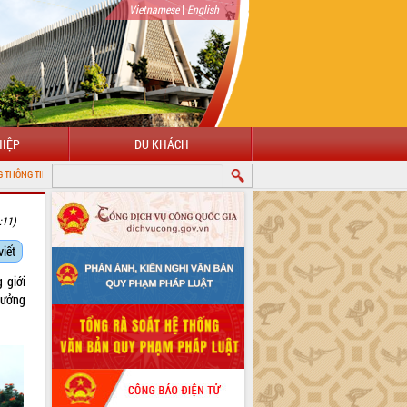
|
Vietnamese
English
IỆP
DU KHÁCH
 TỈNH ĐẮK LẮK
:11)
viết
 giới
hưởng