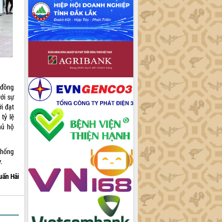
 đồng
ới sự
i đạt
tỷ lệ
hủ hộ
chống
.
uấn Hải