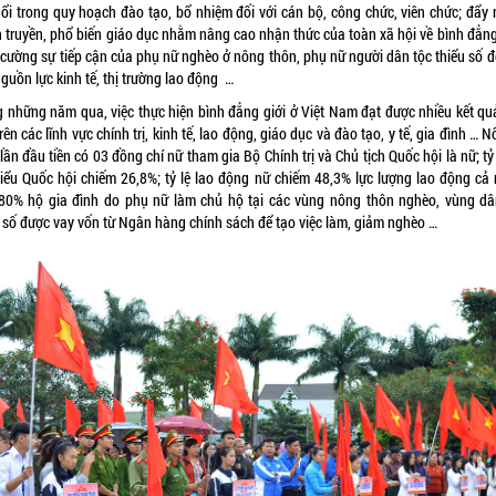
uổi trong quy hoạch đào tạo, bổ nhiệm đối với cán bộ, công chức, viên chức; đẩy
n truyền, phổ biến giáo dục nhằm nâng cao nhận thức của toàn xã hội về bình đẳng 
 cường sự tiếp cận của phụ nữ nghèo ở nông thôn, phụ nữ người dân tộc thiểu số đố
nguồn lực kinh tế, thị trường lao động …
g những năm qua, việc thực hiện bình đẳng giới ở Việt Nam đạt được nhiều kết quả
rên các lĩnh vực chính trị, kinh tế, lao động, giáo dục và đào tạo, y tế, gia đình … N
lần đầu tiền có 03 đồng chí nữ tham gia Bộ Chính trị và Chủ tịch Quốc hội là nữ; tỷ
biểu Quốc hội chiếm 26,8%; tỷ lệ lao động nữ chiếm 48,3% lực lượng lao động cả 
 80% hộ gia đình do phụ nữ làm chủ hộ tại các vùng nông thôn nghèo, vùng dâ
u số được vay vốn từ Ngân hàng chính sách để tạo việc làm, giảm nghèo …