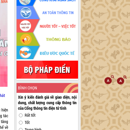
BÌNH CHỌN
phát
Xin ý kiến đánh giá về giao diện, nội
dung, chất lượng cung cấp thông tin
của Cổng thông tin điện tử tỉnh
 hiện
Rất tốt
g tác
 tăng
Tốt
hể về
Trung bình