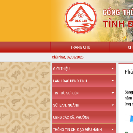
TRANG CHỦ
CH
Chủ nhật, 09/08/2026
GIỚI THIỆU
Phá
LÃNH ĐẠO UBND TỈNH
Sáng
TIN TỨC SỰ KIỆN
năm 
ứng 
SỞ, BAN, NGÀNH
UBND CÁC XÃ, PHƯỜNG
THÔNG TIN CHỈ ĐẠO ĐIỀU HÀNH