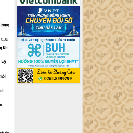
 trọng
 11:30)
ng Khu
 kết
 môi
ỉnh
ạm