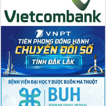
trọng trong kỷ nguyên mới
Hội nghị lần thứ tư Ban Chỉ đạo công
tác bầu cử tỉnh Đắk Lắk
Hội nghị Báo cáo viên Trung ương
tháng 01/2026
Phó Thủ tướng Hồ Quốc Dũng đánh giá
cao kết quả Chiến dịch Quang Trung
tại Đắk Lắk
Hội nghị Ban Chấp hành Đảng bộ tỉnh
Đắk Lắk lần thứ 2 (mở rộng)
Tập trung giải phóng mặt bằng, đẩy
nhanh tiến độ Tuyến đường bộ ven
biển
Gỡ khó, khởi công xây dựng, sửa chữa
toàn bộ nhà ở cho hộ dân đúng tiến độ
đề ra
UBND tỉnh Đắk Lắk tổng kết công tác
quốc phòng, quân sự địa phương năm
2025
Tập trung triển khai quyết liệt, đồng bộ
các giải pháp nhằm thực hiện hiệu quả