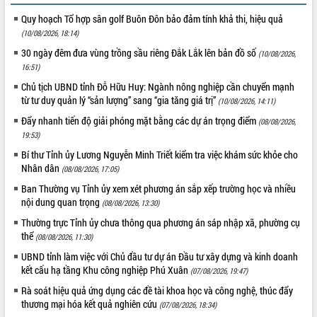
sầu riêng tại Đắk Lắk
Quy hoạch Tổ hợp sân golf Buôn Đôn bảo đảm tính khả thi, hiệu quả
Trình diễn nghệ thuật chế biến các
(10/08/2026, 18:14)
món ăn từ sầu riêng
30 ngày đêm đưa vùng trồng sầu riêng Đắk Lắk lên bản đồ số
Đắk Lắk công bố Quy hoạch và xúc
(10/08/2026,
tiến đầu tư tỉnh
16:51)
Ngành cá ngừ Đắk Lắk chủ động thích
Chủ tịch UBND tỉnh Đỗ Hữu Huy: Ngành nông nghiệp cần chuyển mạnh
ứng để giữ vững thị trường xuất khẩu
từ tư duy quản lý “sản lượng” sang “gia tăng giá trị”
(10/08/2026, 14:11)
Diễn đàn Kinh tế tư nhân Việt Nam đột
Đẩy nhanh tiến độ giải phóng mặt bằng các dự án trọng điểm
(08/08/2026,
phá cơ chế - Hợp tác công tư
19:53)
Đề án 06 tạo bước ngoặt đột phá trong
Bí thư Tỉnh ủy Lương Nguyễn Minh Triết kiểm tra việc khám sức khỏe cho
cải cách hành chính tỉnh Đắk Lắk
Nhân dân
(08/08/2026, 17:05)
Kết nối tour, đẩy mạnh chuyển đổi số
Ban Thường vụ Tỉnh ủy xem xét phương án sắp xếp trường học và nhiều
để phát triển du lịch Đắk Lắk
nội dung quan trọng
(08/08/2026, 13:30)
Khởi động Dự án Đầu tư xây dựng hạ
Thường trực Tỉnh ủy chưa thông qua phương án sáp nhập xã, phường cụ
tầng kỹ thuật Cụm công nghiệp Tân
thể
(08/08/2026, 11:30)
Tiến
UBND tỉnh làm việc với Chủ đầu tư dự án Đầu tư xây dựng và kinh doanh
Gặp mặt các cơ quan báo chí nhân Kỷ
kết cấu hạ tầng Khu công nghiệp Phú Xuân
(07/08/2026, 19:47)
niệm 101 năm Ngày Báo chí Cách
mạng Việt Nam
Rà soát hiệu quả ứng dụng các đề tài khoa học và công nghệ, thúc đẩy
thương mại hóa kết quả nghiên cứu
Đắk Lắk sơ kết 4 năm triển khai thực
(07/08/2026, 18:34)