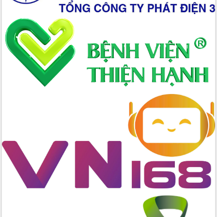
trưởng đạt 5,86% trong năm 2026
UBND tỉnh Đắk Lắk triển khai công tác
quốc phòng, quân sự địa phương năm
2026
Đắk Lắk tập trung toàn lực khắc phục
tồn tại IUU, sẵn sàng làm việc với
Đoàn thanh tra EC
Chủ tịch UBND tỉnh Tạ Anh Tuấn thăm,
chúc mừng các bệnh viện nhân Ngày
Thầy thuốc Việt Nam
Rộn ràng lễ hội truyền thống Sông
nước Đà Nông lần thứ I năm 2026
Kỳ họp Chuyên đề lần thứ Năm, HĐND
tỉnh Đắk Lắk thông qua các nghị quyết
quan trọng
Thống nhất danh sách giới thiệu ứng
cử đại biểu Quốc hội khoá XVI và đại
biểu HĐND tỉnh Đắk Lắk, nhiệm kỳ
2026-2031
Phát động hai phong trào thi đua quan