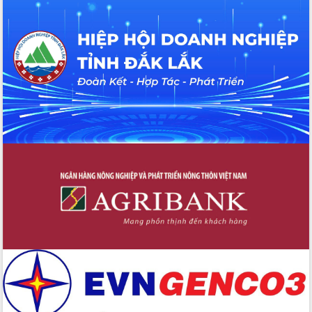
Chương trình “Gặp gỡ hữu nghị –
Friendship Meeting New Year 2026”
Bầu cử Quốc hội và HĐND: Cử tri Đắk
Lắk gửi gắm niềm tin, kỳ vọng vào lá
phiếu
Đắk Lắk sẵn sàng các điều kiện cho
Ngày hội bầu cử đại biểu Quốc hội
khóa XVI và HĐND các cấp nhiệm kỳ
2026-2031
Đảm bảo cuộc bầu cử đại biểu Quốc
hội và đại biểu HĐND các cấp diễn ra
an toàn, hiệu quả, đúng quy định
Thủ tướng Chính phủ Phạm Minh Chính
kiểm tra, chỉ đạo hoàn thành các dự
án cao tốc và thăm khu tái định cư tại
Đắk Lắk
Sôi nổi Hội đua ngựa truyền thống Gò
Thì Thùng mừng Xuân Bính Ngọ 2026
Lãnh đạo tỉnh dâng hương tưởng niệm
tại Đập Đồng Cam đầu Xuân Bính Ngọ
Ngành nông nghiệp phấn đấu tăng