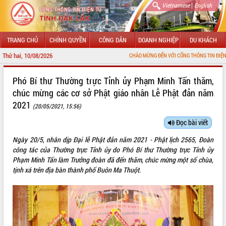
|
Vietnamese
English
TRANG CHỦ
CHÍNH QUYỀN
CÔNG DÂN
DOANH NGHIỆP
DU KHÁCH
Thứ hai, 10/08/2026
CHÀO MỪNG ĐẾN VỚI CỔNG THÔNG TIN ĐIỆN TỬ TỈNH ĐẮK LẮK
GIỚI THIỆU
Phó Bí thư Thường trực Tỉnh ủy Phạm Minh Tấn thăm,
chúc mừng các cơ sở Phật giáo nhân Lễ Phật đản năm
LÃNH ĐẠO UBND TỈNH
2021
(20/05/2021, 15:56)
TIN TỨC SỰ KIỆN
Đọc bài viết
SỞ, BAN, NGÀNH
Ngày 20/5, nhân dịp Đại lễ Phật đản năm 2021 - Phật lịch 2565, Đoàn
công tác của Thường trực Tỉnh ủy do Phó Bí thư Thường trực Tỉnh ủy
UBND CÁC XÃ, PHƯỜNG
Phạm Minh Tấn làm Trưởng đoàn đã đến thăm, chúc mừng một số chùa,
tịnh xá trên địa bàn thành phố Buôn Ma Thuột.
THÔNG TIN CHỈ ĐẠO ĐIỀU HÀNH
HỆ THỐNG VĂN BẢN
VĂN BẢN HĐND TỈNH