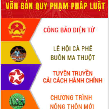
UBND tỉnh họp báo định kỳ tháng 4
năm 2026
Hội thảo khoa học “Giải pháp thúc đẩy
phát triển nền kinh tế xanh tại tỉnh
Đắk Lắk”
Tăng cường giám sát, đôn đốc thực
hiện nhiệm vụ quản lý tài sản công
hàng tuần
Tháo gỡ những vướng mắc, đẩy mạnh
công tác cải cách thủ tục hành chính
tại Trung tâm Phục vụ hành chính
công tỉnh
Đắk Lắk: Tôn vinh 46 giải pháp tại Hội
thi Sáng tạo Kỹ thuật 2024 - 2025
Đắk Lắk rà soát, điều chỉnh Đề án 190
về phát triển nuôi trồng thủy sản
Phó Chủ tịch UBND tỉnh Đắk Lắk
Trương Công Thái kiểm tra thực địa
Dự án cao tốc Khánh Hòa - Buôn Ma
Thuột