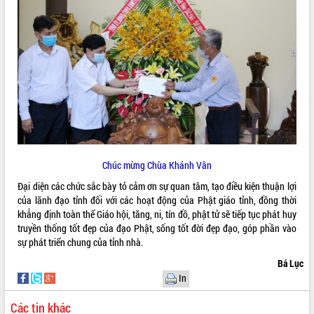
Kỳ họp thứ Hai, Hội đồng nhân dân
tỉnh khóa XI quyết nghị nhiều nội dung
quan trọng
Bí thư Tỉnh ủy Lương Nguyễn Minh
Triết thăm, tặng quà người có công với
cách mạng
LIÊN KẾT WEB
Rà soát, hoàn thiện hệ thống thiết chế
văn hóa, thể thao đáp ứng yêu cầu
phát triển mới
Thường trực HĐND tỉnh Đắk Lắk gặp
THỐNG KÊ TRUY CẬP
Chúc mừng Chùa Khánh Vân
mặt Đoàn chuyên gia y tế TP. Hồ Chí
Minh
Hôm nay:
2720
Đại diện các chức sắc bày tỏ cảm ơn sự quan tâm, tạo điều kiện thuận lợi
Lễ truy điệu và an táng hài cốt liệt sĩ
của lãnh đạo tỉnh đối với các hoạt động của Phật giáo tỉnh, đồng thời
Tất cả:
66149516
tại Nghĩa trang Liệt sĩ xã Sơn Hòa
khẳng định toàn thể Giáo hội, tăng, ni, tín đồ, phật tử sẽ tiếp tục phát huy
truyền thống tốt đẹp của đạo Phật, sống tốt đời đẹp đạo, góp phần vào
Bàn giải pháp tháo gỡ khó khăn trong
sự phát triển chung của tỉnh nhà.
xuất khẩu sầu riêng và triển khai quy
định EUDR
Bá Lục
Thứ trưởng Bộ Nông nghiệp và Môi
In
trường Nguyễn Hoàng Hiệp khảo sát
vùng trồng và doanh nghiệp đóng gói
Các tin khác