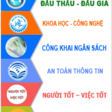
với Tập đoàn Bưu chính Viễn thông
Việt Nam
Thứ trưởng Bộ Y tế làm việc với tỉnh
Đắk Lắk về phát triển nhân lực y tế
cho trạm y tế cấp xã
Du lịch Đắk Lắk nâng tầm trải nghiệm
du khách thông qua Hệ thống cơ sở dữ
liệu và Bản đồ số
Tập huấn ứng dụng trí tuệ nhân tạo (AI)
trong thương mại điện tử năm 2026
Đoàn đại biểu Quốc hội tỉnh Đắk Lắk
trao đổi thông tin trước Kỳ họp thứ
nhất, Quốc hội khóa XVI
Quyết liệt cải cách hành chính, khơi
thông nguồn lực phát triển
Nâng cao hiệu lực, hiệu quả HĐND
tỉnh thông qua hiện đại hóa hành chính
Xã Ea Phê gắn cải cách hành chính với
chuyển đổi số
Phó Chủ tịch Thường trực UBND tỉnh