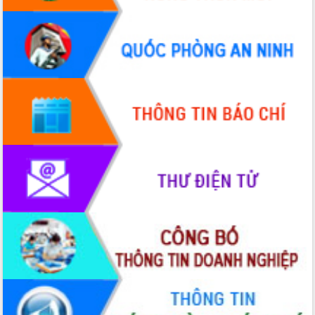
Định vị cà phê Việt Nam như một “di
sản sống” trong dòng chảy toàn cầu
Xây dựng nông thôn mới: Nâng cao đời
sống người dân từ những mô hình thiết
thực
Quyết liệt tháo gỡ vướng mắc, đẩy
nhanh tiến độ các dự án trọng điểm
trong Khu kinh tế Nam Phú Yên
Hòn Yến phát triển du lịch gắn với bảo
tồn biển
Lấy ý kiến điều chỉnh Quy hoạch tỉnh
Đắk Lắk thời kỳ 2021-2030, tầm nhìn
đến năm 2050
Phát động chiến dịch 30 ngày đêm
giải phóng mặt bằng Tuyến đường bộ
ven biển
Đắk Lắk nỗ lực thúc đẩy tăng trưởng
kinh tế từ 10% trở lên trong Quý
II/2026
Đắk Lắk ký kết thỏa thuận hợp tác về
chuyển đổi số giai đoạn 2026 – 2030