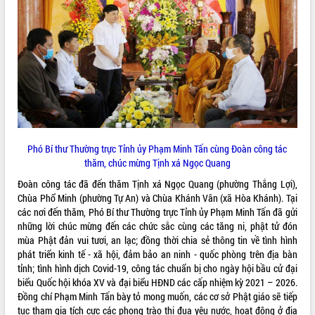
ĐIỂM TIN VĂN BẢN
QUY HOẠCH - KẾ HOẠCH
Phó Bí thư Thường trực Tỉnh ủy Phạm Minh Tấn cùng Đoàn công tác
thăm, chúc mừng Tịnh xá Ngọc Quang
Đoàn công tác đã đến thăm Tịnh xá Ngọc Quang (phường Thắng Lợi),
Chùa Phổ Minh (phường Tự An) và Chùa Khánh Vân (xã Hòa Khánh). Tại
các nơi đến thăm, Phó Bí thư Thường trực Tỉnh ủy Phạm Minh Tấn đã gửi
những lời chúc mừng đến các chức sắc cùng các tăng ni, phật tử đón
mùa Phật đản vui tươi, an lạc; đồng thời chia sẻ thông tin về tình hình
phát triển kinh tế - xã hội, đảm bảo an ninh - quốc phòng trên địa bàn
tỉnh; tình hình dịch Covid-19, công tác chuẩn bị cho ngày hội bầu cử đại
biểu Quốc hội khóa XV và đại biểu HĐND các cấp nhiệm kỳ 2021 – 2026.
Đồng chí Phạm Minh Tấn bày tỏ mong muốn, các cơ sở Phật giáo sẽ tiếp
tục tham gia tích cực các phong trào thi đua yêu nước, hoạt động ở địa