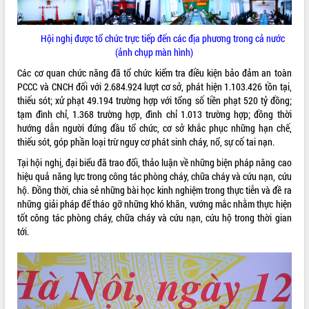
quan trọng
Bí thư Tỉnh ủy Lương Nguyễn Minh
Hội nghị được tổ chức trực tiếp đến các địa phương trong cả nước
Triết thăm, tặng quà người có công với
(ảnh chụp màn hình)
cách mạng
Các cơ quan chức năng đã tổ chức kiểm tra điều kiện bảo đảm an toàn
Rà soát, hoàn thiện hệ thống thiết chế
PCCC và CNCH đối với 2.684.924 lượt cơ sở, phát hiện 1.103.426 tồn tại,
văn hóa, thể thao đáp ứng yêu cầu
LIÊN KẾT WEB
thiếu sót; xử phạt 49.194 trường hợp với tổng số tiền phạt 520 tỷ đồng;
phát triển mới
tạm đình chỉ, 1.368 trường hợp, đình chỉ 1.013 trường hợp; đồng thời
Thường trực HĐND tỉnh Đắk Lắk gặp
hướng dẫn người đứng đầu tổ chức, cơ sở khắc phục những hạn chế,
mặt Đoàn chuyên gia y tế TP. Hồ Chí
thiếu sót, góp phần loại trừ nguy cơ phát sinh cháy, nổ, sự cố tai nạn.
Minh
THỐNG KÊ TRUY CẬP
Tại hội nghị, đại biểu đã trao đổi, thảo luận về những biện pháp nâng cao
Lễ truy điệu và an táng hài cốt liệt sĩ
hiệu quả năng lực trong công tác phòng cháy, chữa cháy và cứu nạn, cứu
tại Nghĩa trang Liệt sĩ xã Sơn Hòa
Hôm nay:
28185
hộ. Đồng thời, chia sẻ những bài học kinh nghiệm trong thực tiễn và đề ra
Bàn giải pháp tháo gỡ khó khăn trong
Tất cả:
66040925
những giải pháp để tháo gỡ những khó khăn, vướng mắc nhằm thực hiện
xuất khẩu sầu riêng và triển khai quy
tốt công tác phòng cháy, chữa cháy và cứu nạn, cứu hộ trong thời gian
định EUDR
tới.
Thứ trưởng Bộ Nông nghiệp và Môi
trường Nguyễn Hoàng Hiệp khảo sát
vùng trồng và doanh nghiệp đóng gói
sầu riêng tại Đắk Lắk
Trình diễn nghệ thuật chế biến các