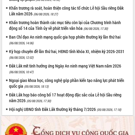
Hội thảo khoa học “Giải pháp thúc đẩy
Khẩn trương rà soát, hoàn thiện công tác tổ chức Lễ hội Sầu riêng Đắk
phát triển nền kinh tế xanh tại tỉnh
Lắk năm 2026
(06/08/2026, 18:27)
Đắk Lắk”
Khẩn trương hoàn thành các mục tiêu còn lại của Chương trình hành
Tăng cường giám sát, đôn đốc thực
động số 14 của Tỉnh ủy về phát triển văn hóa
(06/08/2026, 17:30)
hiện nhiệm vụ quản lý tài sản công
Ban Chỉ đạo An ninh mạng quốc gia họp phiên thường kỳ lần thứ hai
hàng tuần
(06/08/2026, 14:06)
Tháo gỡ những vướng mắc, đẩy mạnh
công tác cải cách thủ tục hành chính
Kỳ họp chuyên đề lần thứ hai, HĐND tỉnh khóa XI, nhiệm kỳ 2026-2031
tại Trung tâm Phục vụ hành chính
(06/08/2026, 12:02)
công tỉnh
Đắk Lắk mít tinh hưởng ứng Ngày An ninh mạng Việt Nam năm 2026
Đắk Lắk: Tôn vinh 46 giải pháp tại Hội
(06/08/2026, 10:47)
thi Sáng tạo Kỹ thuật 2024 - 2025
Ngoại giao khoa học, công nghệ góp phần kiến tạo năng lực phát triển
Đắk Lắk rà soát, điều chỉnh Đề án 190
quốc gia
(05/08/2026, 18:13)
về phát triển nuôi trồng thủy sản
Đắk Lắk họp báo công bố 17 hoạt động đặc sắc của Lễ hội Sầu riêng
Phó Chủ tịch UBND tỉnh Đắk Lắk
năm 2026
(05/08/2026, 17:30)
Trương Công Thái kiểm tra thực địa
Hội nghị UBND tỉnh Đắk Lắk thường kỳ tháng 7/2026
Dự án cao tốc Khánh Hòa - Buôn Ma
(05/08/2026, 17:18)
Thuột
Định vị cà phê Việt Nam như một “di
sản sống” trong dòng chảy toàn cầu