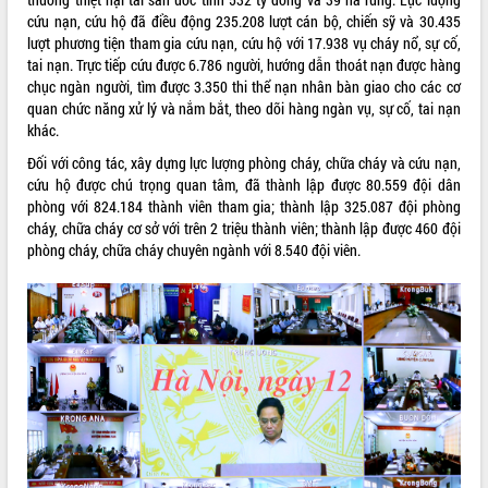
cứu nạn, cứu hộ đã điều động 235.208 lượt cán bộ, chiến sỹ và 30.435
VIDEO
lượt phương tiện tham gia cứu nạn, cứu hộ với 17.938 vụ cháy nổ, sự cố,
tai nạn. Trực tiếp cứu được 6.786 người, hướng dẫn thoát nạn được hàng
chục ngàn người, tìm được 3.350 thi thể nạn nhân bàn giao cho các cơ
quan chức năng xử lý và nắm bắt, theo dõi hàng ngàn vụ, sự cố, tai nạn
khác.
Đối với công tác, xây dựng lực lượng phòng cháy, chữa cháy và cứu nạn,
cứu hộ được chú trọng quan tâm, đã thành lập được 80.559 đội dân
phòng với 824.184 thành viên tham gia; thành lập 325.087 đội phòng
cháy, chữa cháy cơ sở với trên 2 triệu thành viên; thành lập được 460 đội
Khám bệnh, cấp phát thuốc miễn phí
phòng cháy, chữa cháy chuyên ngành với 8.540 đội viên.
và tặng quà người dân xã Cư Pui
Hội nghị UBND tỉnh Đắk Lắk thường kỳ
tháng 7/2026
Lễ truy tặng danh hiệu “Bà Mẹ Việt
Nam Anh hùng” và trao Huân chương
Lao động
ALBUM ẢNH
UBND tỉnh Đắk Lắk triển khai nhiệm
vụ 6 tháng cuối năm 2026
Kỳ họp thứ Hai, Hội đồng nhân dân
tỉnh khóa XI quyết nghị nhiều nội dung