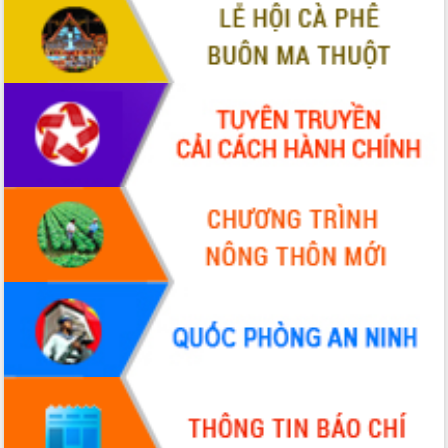
Thứ trưởng Bộ Y tế làm việc với tỉnh
Đắk Lắk về phát triển nhân lực y tế
cho trạm y tế cấp xã
Du lịch Đắk Lắk nâng tầm trải nghiệm
du khách thông qua Hệ thống cơ sở dữ
liệu và Bản đồ số
Tập huấn ứng dụng trí tuệ nhân tạo (AI)
trong thương mại điện tử năm 2026
Đoàn đại biểu Quốc hội tỉnh Đắk Lắk
trao đổi thông tin trước Kỳ họp thứ
nhất, Quốc hội khóa XVI
Quyết liệt cải cách hành chính, khơi
thông nguồn lực phát triển
Nâng cao hiệu lực, hiệu quả HĐND
tỉnh thông qua hiện đại hóa hành chính
Xã Ea Phê gắn cải cách hành chính với
chuyển đổi số
Phó Chủ tịch Thường trực UBND tỉnh
Hồ Thị Nguyên Thảo làm việc tại Trung
tâm Phục vụ hành chính công xã Ea
Phê