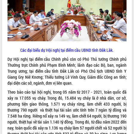
ĐIỂM TIN VĂN BẢN
QUY HOẠCH - KẾ HOẠCH
Các đại biểu dự Hội nghị tại điểm cầu UBND tỉnh Đắk Lắk.
Dự Hội nghị tại điểm cầu Chính phủ còn có Phó Thủ tướng Chính phủ
Thường trực Chính phủ Phạm Bình Minh; lãnh đạo các Bộ, ban, ngành
Trung ương; tại điểm cầu tỉnh Đắk Lắk có Phó Chủ tịch UBND tỉnh Y
Giang Gry Niê Knơng; Thiếu tướng Lê Vinh Quy, Giám đốc Công an tỉnh;
đại diện các sở, ngành, đơn vị liên quan.
Theo báo cáo tại hội nghị, trong 05 năm từ 2017 - 2021, toàn quốc đã
xảy ra 17.055 vụ cháy. Trong đó, 15.484 vụ cháy là ở nhà dân, cơ sở,
phương tiện giao thông, 1.571 vụ cháy rừng, làm chết 433 người, bị
thương 790 người và thiệt hại tài sản ước tính trên 7 ngàn tỷ đồng và
7.548 ha rừng. Riêng nổ xảy ra 149 vụ, làm chết 64 người, bị thương 190
người, thiệt hại về tài sản 1.140 tỷ đồng. Trong đó, từ đầu năm 2022 đến
nay, toàn quốc đã xảy ra 1.136 vụ cháy làm 57 người chết và 52 người bị
thương thiệt hại tài sản ước tính 532 tỷ đồng và 39 ha rừng. Lực lượng