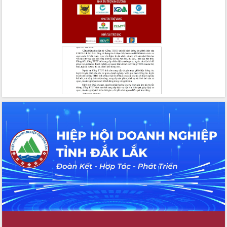
quốc phòng, quân sự địa phương năm
2026
Đắk Lắk tập trung toàn lực khắc phục
tồn tại IUU, sẵn sàng làm việc với
Đoàn thanh tra EC
Chủ tịch UBND tỉnh Tạ Anh Tuấn thăm,
chúc mừng các bệnh viện nhân Ngày
Thầy thuốc Việt Nam
Rộn ràng lễ hội truyền thống Sông
nước Đà Nông lần thứ I năm 2026
Kỳ họp Chuyên đề lần thứ Năm, HĐND
tỉnh Đắk Lắk thông qua các nghị quyết
quan trọng
Thống nhất danh sách giới thiệu ứng
cử đại biểu Quốc hội khoá XVI và đại
biểu HĐND tỉnh Đắk Lắk, nhiệm kỳ
2026-2031
Phát động hai phong trào thi đua quan
trọng trong kỷ nguyên mới
Hội nghị lần thứ tư Ban Chỉ đạo công