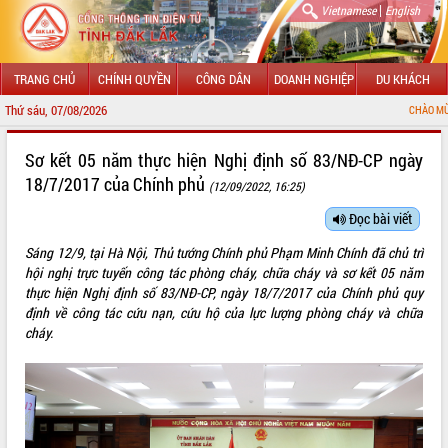
|
Vietnamese
English
TRANG CHỦ
CHÍNH QUYỀN
CÔNG DÂN
DOANH NGHIỆP
DU KHÁCH
Thứ sáu, 07/08/2026
CHÀO MỪNG ĐẾN VỚI CỔNG T
GIỚI THIỆU
Sơ kết 05 năm thực hiện Nghị định số 83/NĐ-CP ngày
18/7/2017 của Chính phủ
(12/09/2022, 16:25)
LÃNH ĐẠO UBND TỈNH
Đọc bài viết
TIN TỨC SỰ KIỆN
Sáng 12/9, tại Hà Nội, Thủ tướng Chính phủ Phạm Minh Chính đã chủ trì
SỞ, BAN, NGÀNH
hội nghị trực tuyến công tác phòng cháy, chữa cháy và sơ kết 05 năm
thực hiện Nghị định số 83/NĐ-CP, ngày 18/7/2017 của Chính phủ quy
UBND CÁC XÃ, PHƯỜNG
định về công tác cứu nạn, cứu hộ của lực lượng phòng cháy và chữa
cháy.
THÔNG TIN CHỈ ĐẠO ĐIỀU HÀNH
HỆ THỐNG VĂN BẢN
VĂN BẢN HĐND TỈNH