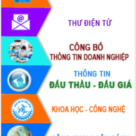
Xây dựng nền hành chính số đồng
hành cùng nông dân dân, doanh nghiệp
Giai đoạn 2026-2030, Đắk Lắk phấn
đấu có 77% xã đạt chuẩn nông thôn
mới
Chuyển đổi số 'mở đường' cho nông
nghiệp Đắk Lắk tăng trưởng bứt phá
Triển khai đồng bộ đo đạc, lập hồ sơ
địa chính, hoàn thiện cơ sở dữ liệu đất
đai
Ứng dụng sinh trắc học - Bước tiến
trong hành trình chuyển đổi số tại Đắk
Lắk
Đắk Lắk nâng cao hiệu quả công tác
Đảng từ Sổ tay đảng viên điện tử
Đắk Lắk đẩy mạnh nuôi biển công
nghệ, hướng tới phát triển thủy sản
bền vững
Tập huấn nâng cao năng lực triển khai
chuyển đổi số cho cán bộ, công chức