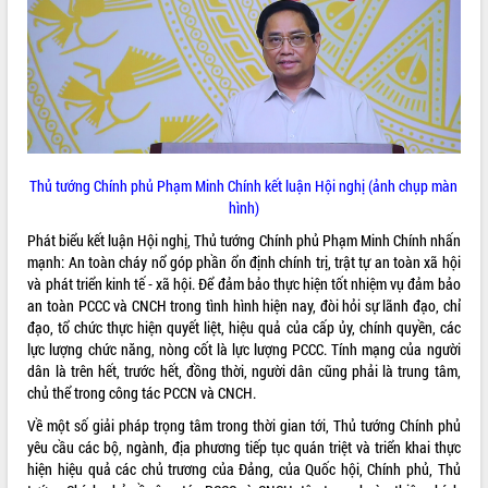
món ăn từ sầu riêng
Đắk Lắk công bố Quy hoạch và xúc
tiến đầu tư tỉnh
Ngành cá ngừ Đắk Lắk chủ động thích
ứng để giữ vững thị trường xuất khẩu
Diễn đàn Kinh tế tư nhân Việt Nam đột
phá cơ chế - Hợp tác công tư
Đề án 06 tạo bước ngoặt đột phá trong
Thủ tướng Chính phủ Phạm Minh Chính kết luận Hội nghị (ảnh chụp màn
cải cách hành chính tỉnh Đắk Lắk
hình)
Kết nối tour, đẩy mạnh chuyển đổi số
Phát biểu kết luận Hội nghị, Thủ tướng Chính phủ Phạm Minh Chính nhấn
để phát triển du lịch Đắk Lắk
mạnh: An toàn cháy nổ góp phần ổn định chính trị, trật tự an toàn xã hội
Khởi động Dự án Đầu tư xây dựng hạ
và phát triển kinh tế - xã hội. Để đảm bảo thực hiện tốt nhiệm vụ đảm bảo
tầng kỹ thuật Cụm công nghiệp Tân
an toàn PCCC và CNCH trong tình hình hiện nay, đòi hỏi sự lãnh đạo, chỉ
Tiến
đạo, tổ chức thực hiện quyết liệt, hiệu quả của cấp ủy, chính quyền, các
Gặp mặt các cơ quan báo chí nhân Kỷ
lực lượng chức năng, nòng cốt là lực lượng PCCC. Tính mạng của người
niệm 101 năm Ngày Báo chí Cách
dân là trên hết, trước hết, đồng thời, người dân cũng phải là trung tâm,
mạng Việt Nam
chủ thể trong công tác PCCN và CNCH.
Đắk Lắk sơ kết 4 năm triển khai thực
Về một số giải pháp trọng tâm trong thời gian tới, Thủ tướng Chính phủ
hiện Đề án 06 của Chính phủ
yêu cầu các bộ, ngành, địa phương tiếp tục quán triệt và triển khai thực
Họp báo thông tin về Hội nghị Công bố
hiện hiệu quả các chủ trương của Đảng, của Quốc hội, Chính phủ, Thủ