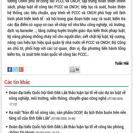
Quy hoạch và Xúc tiến đầu tư tỉnh Đắk
tướng Chính phủ về công tác PCCC và CNCH; tập trung hoàn thiện chính
Lắk
sách, pháp luật về công tác PCCC và CNCH; tiếp tục rà soát, hoàn thiện
hệ thống các tiêu chuẩn, quy trình về PCCC và CNCH phù hợp với tình
Khơi thông điểm nghẽn, đẩy nhanh
hình phát triển kinh tế - xã hội trong giai đoạn hiện nay; rà soát, kiểm tra
giải ngân vốn khắc phục thiên tai
các địa điểm có nguy cơ cao về cháy nổ như khu công nghiệp, vũ trường,
HĐND tỉnh thông qua điều chỉnh Quy
dịch vụ karaoke …; tăng cường tuyên truyền giáo dục kiến thức pháp luật,
hoạch tỉnh thời kỳ 2021-2030
kỹ năng phòng chống cháy nổ cho người dân; siết chặt kỷ luật, kỷ cương,
Hội thảo góp ý hồ sơ điều chỉnh quy
nâng cao hiệu lực hiệu quả quản lý nhà nước về PCCC và CNCH; Bộ Công
hoạch tỉnh Đắk Lắk thời kỳ 2021-2030,
an chủ trì, phối hợp với các cơ quan, đơn vị, địa phương tiến hành tổng
tầm nhìn đến năm 2050
kiểm tra, rà soát trên toàn quốc về công tác PCCC…
Nâng cao hiệu quả hoạt động của các
Tuấn Hải
doanh nghiệp nhà nước
In
Hội nghị triển khai kết nối mạng
truyền số liệu chuyên dùng phục vụ cơ
Các tin khác
quan Đảng, Nhà nước
Đoàn đại biểu Quốc hội tỉnh Đắk Lắk thảo luận tại tổ về các dự án luật về
Lễ phát động chuỗi hoạt động chung
nông nghiệp, môi trường, viễn thông, chuyển giao công nghệ
tay làm sạch môi trường
(07/08/2026,
17:12)
Xã Ea Kar bước chuyển mình trong
công tác cải cách hành chính mô hình
Ra mắt “Bản đồ số nông sản, sản phẩm OCOP, du lịch thôn buôn trên nền
mới
tảng số của tỉnh Đắk Lắk”
(07/08/2026, 16:46)
UBND tỉnh họp báo định kỳ tháng 4
Đoàn đại biểu Quốc hội tỉnh Đắk Lắk thảo luận tại tổ về công tác phòng,
năm 2026
chống tội phạm
(06/08/2026, 18:32)