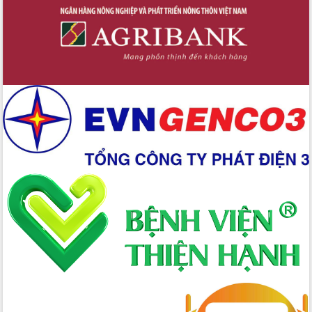
tác bầu cử tỉnh Đắk Lắk
Hội nghị Báo cáo viên Trung ương
tháng 01/2026
Phó Thủ tướng Hồ Quốc Dũng đánh giá
cao kết quả Chiến dịch Quang Trung
tại Đắk Lắk
Hội nghị Ban Chấp hành Đảng bộ tỉnh
Đắk Lắk lần thứ 2 (mở rộng)
Tập trung giải phóng mặt bằng, đẩy
nhanh tiến độ Tuyến đường bộ ven
biển
Gỡ khó, khởi công xây dựng, sửa chữa
toàn bộ nhà ở cho hộ dân đúng tiến độ
đề ra
UBND tỉnh Đắk Lắk tổng kết công tác
quốc phòng, quân sự địa phương năm
2025
Tập trung triển khai quyết liệt, đồng bộ
các giải pháp nhằm thực hiện hiệu quả
các nhiệm vụ đề ra năm 2025
Phát huy vai trò của người có uy tín