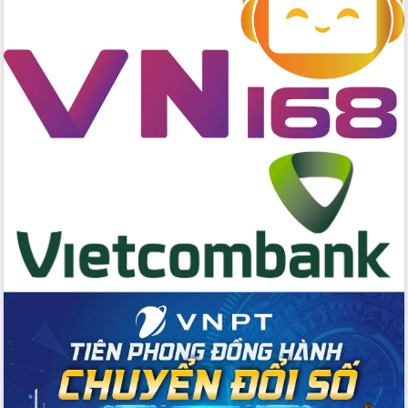
trong phòng chống tảo hôn và hôn
nhân cận huyết thống
Nông sản Tây Nguyên thu hút doanh
nghiệp nước ngoài
Đắk Lắk định vị thương hiệu du lịch
“Biển – Rừng – Cà phê” trong không
gian phát triển mới
Hội nghị chia sẻ kinh nghiệm, chuyển
giao kỹ thuật y tế, định hướng phát
triển chuyên sâu đến 2030
Chuyển đổi số mở ra không gian phát
triển trong lĩnh vực văn hóa, du lịch
Công bố quyết định của Ban Thường
vụ Tỉnh ủy về công tác cán bộ.
Thủ tướng Phạm Minh Chính: Khẩn
trương tái thiết cuộc sống người dân
sau thiên tai
Tập trung nâng cao chất lượng, tổ
chức sản xuất sầu riêng theo hướng
bền vững