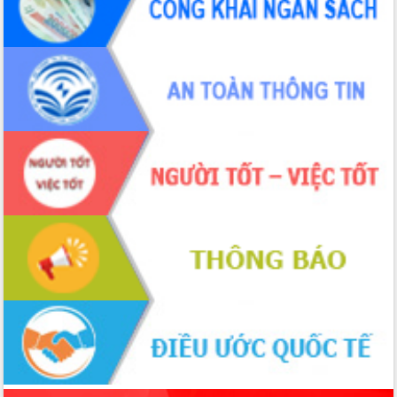
cấp xã
Đắk Lắk phát động hưởng ứng Ngày
Quyền của người tiêu dùng Việt Nam
2026
Đẩy mạnh cải cách hành chính, quyết
tâm đạt được mục tiêu tăng trưởng
hai con số trong năm 2026
Tổ chức trang trọng Lễ hội Đền thờ
Lương Văn Chánh năm 2026
Phó Bí thư Tỉnh ủy Đắk Lắk Đỗ Hữu
Huy giữ chức Bí thư Đảng ủy Ủy Ban
Nhân dân tỉnh
Bệnh án điện tử thúc đẩy chuyển đổi
số y tế tại Đắk Lắk
Chuyển đổi số thư viện: Mở rộng
không gian tri thức trong thời đại số
Đánh giá, rút kinh nghiệm công tác tổ
chức diễn tập trước ngày bầu cử
Chương trình “Gặp gỡ hữu nghị –
Friendship Meeting New Year 2026”