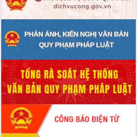
Xây dựng nông thôn mới: Nâng cao đời
sống người dân từ những mô hình thiết
thực
Quyết liệt tháo gỡ vướng mắc, đẩy
nhanh tiến độ các dự án trọng điểm
trong Khu kinh tế Nam Phú Yên
Hòn Yến phát triển du lịch gắn với bảo
tồn biển
Lấy ý kiến điều chỉnh Quy hoạch tỉnh
Đắk Lắk thời kỳ 2021-2030, tầm nhìn
đến năm 2050
Phát động chiến dịch 30 ngày đêm
giải phóng mặt bằng Tuyến đường bộ
ven biển
Đắk Lắk nỗ lực thúc đẩy tăng trưởng
kinh tế từ 10% trở lên trong Quý
II/2026
Đắk Lắk ký kết thỏa thuận hợp tác về
chuyển đổi số giai đoạn 2026 – 2030
với Tập đoàn Bưu chính Viễn thông
Việt Nam