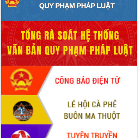
Hội thảo khoa học “Giải pháp thúc đẩy
phát triển nền kinh tế xanh tại tỉnh
Đắk Lắk”
Tăng cường giám sát, đôn đốc thực
hiện nhiệm vụ quản lý tài sản công
hàng tuần
Tháo gỡ những vướng mắc, đẩy mạnh
công tác cải cách thủ tục hành chính
tại Trung tâm Phục vụ hành chính
công tỉnh
Đắk Lắk: Tôn vinh 46 giải pháp tại Hội
thi Sáng tạo Kỹ thuật 2024 - 2025
Đắk Lắk rà soát, điều chỉnh Đề án 190
về phát triển nuôi trồng thủy sản
Phó Chủ tịch UBND tỉnh Đắk Lắk
Trương Công Thái kiểm tra thực địa
Dự án cao tốc Khánh Hòa - Buôn Ma
Thuột
Định vị cà phê Việt Nam như một “di
sản sống” trong dòng chảy toàn cầu