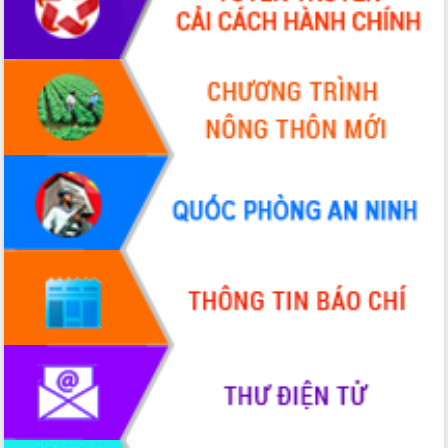
Xây dựng nông thôn mới: Nâng cao đời
sống người dân từ những mô hình thiết
thực
Quyết liệt tháo gỡ vướng mắc, đẩy
nhanh tiến độ các dự án trọng điểm
trong Khu kinh tế Nam Phú Yên
Hòn Yến phát triển du lịch gắn với bảo
tồn biển
Lấy ý kiến điều chỉnh Quy hoạch tỉnh
Đắk Lắk thời kỳ 2021-2030, tầm nhìn
đến năm 2050
Phát động chiến dịch 30 ngày đêm
giải phóng mặt bằng Tuyến đường bộ
ven biển
Đắk Lắk nỗ lực thúc đẩy tăng trưởng
kinh tế từ 10% trở lên trong Quý
II/2026
Đắk Lắk ký kết thỏa thuận hợp tác về
chuyển đổi số giai đoạn 2026 – 2030
với Tập đoàn Bưu chính Viễn thông
Việt Nam