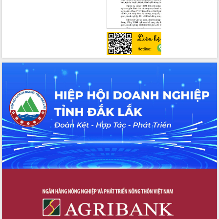
Bầu cử Quốc hội và HĐND: Cử tri Đắk
Lắk gửi gắm niềm tin, kỳ vọng vào lá
phiếu
Đắk Lắk sẵn sàng các điều kiện cho
Ngày hội bầu cử đại biểu Quốc hội
khóa XVI và HĐND các cấp nhiệm kỳ
2026-2031
Đảm bảo cuộc bầu cử đại biểu Quốc
hội và đại biểu HĐND các cấp diễn ra
an toàn, hiệu quả, đúng quy định
Thủ tướng Chính phủ Phạm Minh Chính
kiểm tra, chỉ đạo hoàn thành các dự
án cao tốc và thăm khu tái định cư tại
Đắk Lắk
Sôi nổi Hội đua ngựa truyền thống Gò
Thì Thùng mừng Xuân Bính Ngọ 2026
Lãnh đạo tỉnh dâng hương tưởng niệm
tại Đập Đồng Cam đầu Xuân Bính Ngọ
Ngành nông nghiệp phấn đấu tăng
trưởng đạt 5,86% trong năm 2026
UBND tỉnh Đắk Lắk triển khai công tác