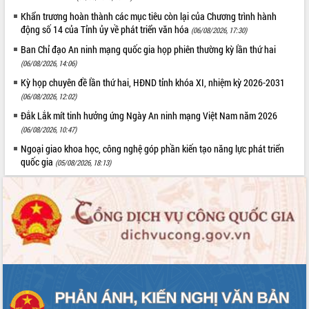
Quy hoạch và Xúc tiến đầu tư tỉnh Đắk
Lắk
Khẩn trương hoàn thành các mục tiêu còn lại của Chương trình hành
động số 14 của Tỉnh ủy về phát triển văn hóa
(06/08/2026, 17:30)
Khơi thông điểm nghẽn, đẩy nhanh
giải ngân vốn khắc phục thiên tai
Ban Chỉ đạo An ninh mạng quốc gia họp phiên thường kỳ lần thứ hai
HĐND tỉnh thông qua điều chỉnh Quy
(06/08/2026, 14:06)
hoạch tỉnh thời kỳ 2021-2030
Kỳ họp chuyên đề lần thứ hai, HĐND tỉnh khóa XI, nhiệm kỳ 2026-2031
Hội thảo góp ý hồ sơ điều chỉnh quy
(06/08/2026, 12:02)
hoạch tỉnh Đắk Lắk thời kỳ 2021-2030,
Đắk Lắk mít tinh hưởng ứng Ngày An ninh mạng Việt Nam năm 2026
tầm nhìn đến năm 2050
(06/08/2026, 10:47)
Nâng cao hiệu quả hoạt động của các
Ngoại giao khoa học, công nghệ góp phần kiến tạo năng lực phát triển
doanh nghiệp nhà nước
quốc gia
(05/08/2026, 18:13)
Hội nghị triển khai kết nối mạng
truyền số liệu chuyên dùng phục vụ cơ
quan Đảng, Nhà nước
Lễ phát động chuỗi hoạt động chung
tay làm sạch môi trường
Xã Ea Kar bước chuyển mình trong
công tác cải cách hành chính mô hình
mới
UBND tỉnh họp báo định kỳ tháng 4
năm 2026