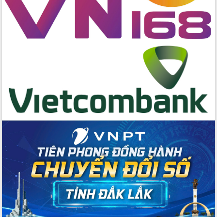
tác bầu cử tỉnh Đắk Lắk
Hội nghị Báo cáo viên Trung ương
tháng 01/2026
Phó Thủ tướng Hồ Quốc Dũng đánh giá
cao kết quả Chiến dịch Quang Trung
tại Đắk Lắk
Hội nghị Ban Chấp hành Đảng bộ tỉnh
Đắk Lắk lần thứ 2 (mở rộng)
Tập trung giải phóng mặt bằng, đẩy
nhanh tiến độ Tuyến đường bộ ven
biển
Gỡ khó, khởi công xây dựng, sửa chữa
toàn bộ nhà ở cho hộ dân đúng tiến độ
đề ra
UBND tỉnh Đắk Lắk tổng kết công tác
quốc phòng, quân sự địa phương năm
2025
Tập trung triển khai quyết liệt, đồng bộ
các giải pháp nhằm thực hiện hiệu quả
các nhiệm vụ đề ra năm 2025
Phát huy vai trò của người có uy tín