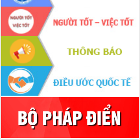
Xây dựng nền hành chính số đồng
hành cùng nông dân dân, doanh nghiệp
Giai đoạn 2026-2030, Đắk Lắk phấn
đấu có 77% xã đạt chuẩn nông thôn
mới
Chuyển đổi số 'mở đường' cho nông
nghiệp Đắk Lắk tăng trưởng bứt phá
Triển khai đồng bộ đo đạc, lập hồ sơ
địa chính, hoàn thiện cơ sở dữ liệu đất
đai
Ứng dụng sinh trắc học - Bước tiến
trong hành trình chuyển đổi số tại Đắk
Lắk
Đắk Lắk nâng cao hiệu quả công tác
Đảng từ Sổ tay đảng viên điện tử
Đắk Lắk đẩy mạnh nuôi biển công
nghệ, hướng tới phát triển thủy sản
bền vững
Tập huấn nâng cao năng lực triển khai
chuyển đổi số cho cán bộ, công chức