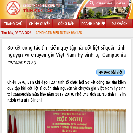
|
Vietnamese
English
TRANG CHỦ
CHÍNH QUYỀN
CÔNG DÂN
DOANH NGHIỆP
DU KHÁCH
Thứ bảy, 08/08/2026
ỚI CỔNG THÔNG TIN ĐIỆN TỬ TỈNH ĐẮK LẮK
GIỚI THIỆU
Sơ kết công tác tìm kiếm quy tập hài cốt liệt sĩ quân tình
nguyện và chuyên gia Việt Nam hy sinh tại Campuchia
LÃNH ĐẠO UBND TỈNH
(08/06/2018, 21:27)
TIN TỨC SỰ KIỆN
Đọc bài viết
SỞ, BAN, NGÀNH
Chiều 07/6, Ban Chỉ đạo 1237 tỉnh tổ chức hội Sơ kết công tác tìm kiếm
quy tập hài cốt liệt sĩ quân tình nguyện và chuyên gia Việt Nam hy sinh
UBND CÁC XÃ, PHƯỜNG
tại Campuchia mùa khô năm 2017-2018. Phó Chủ tịch UBND tỉnh H’ Yim
Kđoh chủ trì Hội nghị.
THÔNG TIN CHỈ ĐẠO ĐIỀU HÀNH
HỆ THỐNG VĂN BẢN
VĂN BẢN HĐND TỈNH