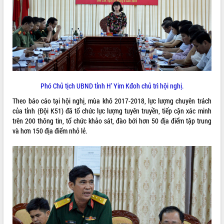
ĐIỂM TIN VĂN BẢN
QUY HOẠCH - KẾ HOẠCH
Phó Chủ tịch UBND tỉnh H’ Yim Kđoh chủ trì hội nghị.
Theo báo cáo tại hội nghị, mùa khô 2017-2018, lực lượng chuyên trách
của tỉnh (Đội K51) đã tổ chức lực lượng tuyên truyền, tiếp cận xác minh
trên 200 thông tin, tổ chức khảo sát, đào bới hơn 50 địa điểm tập trung
và hơn 150 địa điểm nhỏ lẻ.