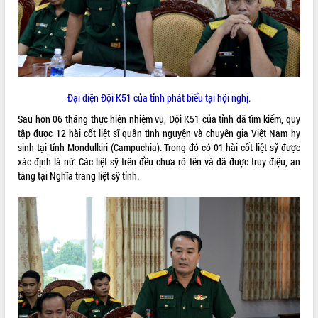
VIDEO
Đại diện Đội K51 của tỉnh phát biểu tại hội nghị.
Sau hơn 06 tháng thực hiện nhiệm vụ, Đội K51 của tỉnh đã tìm kiếm, quy
tập được 12 hài cốt liệt sĩ quân tình nguyện và chuyên gia Việt Nam hy
sinh tại tỉnh Mondulkiri (Campuchia). Trong đó có 01 hài cốt liệt sỹ được
Khám bệnh, cấp phát thuốc miễn phí
xác định là nữ. Các liệt sỹ trên đều chưa rõ tên và đã được truy điệu, an
và tặng quà người dân xã Cư Pui
táng tại Nghĩa trang liệt sỹ tỉnh.
Hội nghị UBND tỉnh Đắk Lắk thường kỳ
tháng 7/2026
Lễ truy tặng danh hiệu “Bà Mẹ Việt
Nam Anh hùng” và trao Huân chương
Lao động
ALBUM ẢNH
UBND tỉnh Đắk Lắk triển khai nhiệm
vụ 6 tháng cuối năm 2026
Kỳ họp thứ Hai, Hội đồng nhân dân
tỉnh khóa XI quyết nghị nhiều nội dung