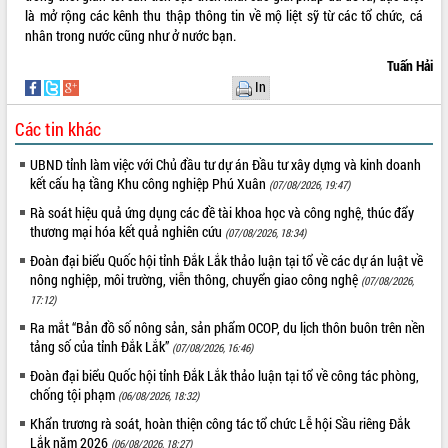
món ăn từ sầu riêng
là mở rộng các kênh thu thập thông tin về mộ liệt sỹ từ các tổ chức, cá
Đắk Lắk công bố Quy hoạch và xúc
nhân trong nước cũng như ở nước bạn.
tiến đầu tư tỉnh
Tuấn Hải
Ngành cá ngừ Đắk Lắk chủ động thích
In
ứng để giữ vững thị trường xuất khẩu
Diễn đàn Kinh tế tư nhân Việt Nam đột
Các tin khác
phá cơ chế - Hợp tác công tư
UBND tỉnh làm việc với Chủ đầu tư dự án Đầu tư xây dựng và kinh doanh
Đề án 06 tạo bước ngoặt đột phá trong
kết cấu hạ tầng Khu công nghiệp Phú Xuân
cải cách hành chính tỉnh Đắk Lắk
(07/08/2026, 19:47)
Kết nối tour, đẩy mạnh chuyển đổi số
Rà soát hiệu quả ứng dụng các đề tài khoa học và công nghệ, thúc đẩy
để phát triển du lịch Đắk Lắk
thương mại hóa kết quả nghiên cứu
(07/08/2026, 18:34)
Khởi động Dự án Đầu tư xây dựng hạ
Đoàn đại biểu Quốc hội tỉnh Đắk Lắk thảo luận tại tổ về các dự án luật về
tầng kỹ thuật Cụm công nghiệp Tân
nông nghiệp, môi trường, viễn thông, chuyển giao công nghệ
(07/08/2026,
Tiến
17:12)
Gặp mặt các cơ quan báo chí nhân Kỷ
Ra mắt “Bản đồ số nông sản, sản phẩm OCOP, du lịch thôn buôn trên nền
niệm 101 năm Ngày Báo chí Cách
tảng số của tỉnh Đắk Lắk”
(07/08/2026, 16:46)
mạng Việt Nam
Đoàn đại biểu Quốc hội tỉnh Đắk Lắk thảo luận tại tổ về công tác phòng,
Đắk Lắk sơ kết 4 năm triển khai thực
chống tội phạm
(06/08/2026, 18:32)
hiện Đề án 06 của Chính phủ
Khẩn trương rà soát, hoàn thiện công tác tổ chức Lễ hội Sầu riêng Đắk
Họp báo thông tin về Hội nghị Công bố
Lắk năm 2026
(06/08/2026, 18:27)