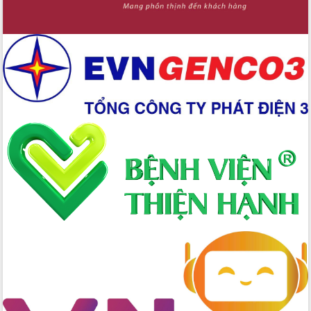
quốc phòng, quân sự địa phương năm
2026
Đắk Lắk tập trung toàn lực khắc phục
tồn tại IUU, sẵn sàng làm việc với
Đoàn thanh tra EC
Chủ tịch UBND tỉnh Tạ Anh Tuấn thăm,
chúc mừng các bệnh viện nhân Ngày
Thầy thuốc Việt Nam
Rộn ràng lễ hội truyền thống Sông
nước Đà Nông lần thứ I năm 2026
Kỳ họp Chuyên đề lần thứ Năm, HĐND
tỉnh Đắk Lắk thông qua các nghị quyết
quan trọng
Thống nhất danh sách giới thiệu ứng
cử đại biểu Quốc hội khoá XVI và đại
biểu HĐND tỉnh Đắk Lắk, nhiệm kỳ
2026-2031
Phát động hai phong trào thi đua quan
trọng trong kỷ nguyên mới
Hội nghị lần thứ tư Ban Chỉ đạo công