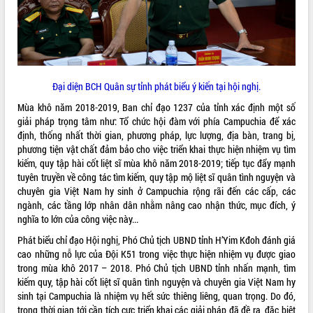
quan trọng
Bí thư Tỉnh ủy Lương Nguyễn Minh
Triết thăm, tặng quà người có công với
cách mạng
Rà soát, hoàn thiện hệ thống thiết chế
Đại diện BCH Quân sự tỉnh phát biểu ý kiến tại hội nghị.
văn hóa, thể thao đáp ứng yêu cầu
LIÊN KẾT WEB
phát triển mới
Mùa khô năm 2018-2019, Ban chỉ đạo 1237 của tỉnh xác định một số
Thường trực HĐND tỉnh Đắk Lắk gặp
giải pháp trọng tâm như: Tổ chức hội đàm với phía Campuchia để xác
mặt Đoàn chuyên gia y tế TP. Hồ Chí
định, thống nhất thời gian, phương pháp, lực lượng, địa bàn, trang bị,
Minh
phương tiện vật chất đảm bảo cho việc triển khai thực hiện nhiệm vụ tìm
THỐNG KÊ TRUY CẬP
kiếm, quy tập hài cốt liệt sĩ mùa khô năm 2018-2019; tiếp tục đẩy mạnh
Lễ truy điệu và an táng hài cốt liệt sĩ
tuyên truyền về công tác tìm kiếm, quy tập mộ liệt sĩ quân tình nguyện và
tại Nghĩa trang Liệt sĩ xã Sơn Hòa
Hôm nay:
22585
chuyên gia Việt Nam hy sinh ở Campuchia rộng rãi đến các cấp, các
Bàn giải pháp tháo gỡ khó khăn trong
Tất cả:
66067908
ngành, các tầng lớp nhân dân nhằm nâng cao nhận thức, mục đích, ý
xuất khẩu sầu riêng và triển khai quy
nghĩa to lớn của công việc này...
định EUDR
Phát biểu chỉ đạo Hội nghị, Phó Chủ tịch UBND tỉnh H’Yim Kđoh đánh giá
Thứ trưởng Bộ Nông nghiệp và Môi
cao những nỗ lực của Đội K51 trong việc thực hiện nhiệm vụ được giao
trường Nguyễn Hoàng Hiệp khảo sát
trong mùa khô 2017 – 2018. Phó Chủ tịch UBND tỉnh nhấn mạnh, tìm
vùng trồng và doanh nghiệp đóng gói
kiếm quy, tập hài cốt liệt sĩ quân tình nguyện và chuyên gia Việt Nam hy
sầu riêng tại Đắk Lắk
sinh tại Campuchia là nhiệm vụ hết sức thiêng liêng, quan trọng. Do đó,
Trình diễn nghệ thuật chế biến các
trong thời gian tới cần tích cực triển khai các giải pháp đã đề ra, đặc biệt