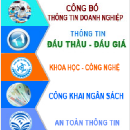
Thứ trưởng Bộ Y tế làm việc với tỉnh
Đắk Lắk về phát triển nhân lực y tế
cho trạm y tế cấp xã
Du lịch Đắk Lắk nâng tầm trải nghiệm
du khách thông qua Hệ thống cơ sở dữ
liệu và Bản đồ số
Tập huấn ứng dụng trí tuệ nhân tạo (AI)
trong thương mại điện tử năm 2026
Đoàn đại biểu Quốc hội tỉnh Đắk Lắk
trao đổi thông tin trước Kỳ họp thứ
nhất, Quốc hội khóa XVI
Quyết liệt cải cách hành chính, khơi
thông nguồn lực phát triển
Nâng cao hiệu lực, hiệu quả HĐND
tỉnh thông qua hiện đại hóa hành chính
Xã Ea Phê gắn cải cách hành chính với
chuyển đổi số
Phó Chủ tịch Thường trực UBND tỉnh
Hồ Thị Nguyên Thảo làm việc tại Trung
tâm Phục vụ hành chính công xã Ea
Phê