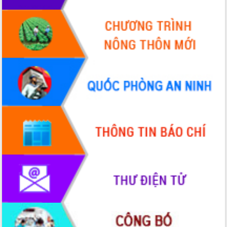
Chuyển đổi số 'mở đường' cho nông
nghiệp Đắk Lắk tăng trưởng bứt phá
Triển khai đồng bộ đo đạc, lập hồ sơ
địa chính, hoàn thiện cơ sở dữ liệu đất
đai
Ứng dụng sinh trắc học - Bước tiến
trong hành trình chuyển đổi số tại Đắk
Lắk
Đắk Lắk nâng cao hiệu quả công tác
Đảng từ Sổ tay đảng viên điện tử
Đắk Lắk đẩy mạnh nuôi biển công
nghệ, hướng tới phát triển thủy sản
bền vững
Tập huấn nâng cao năng lực triển khai
chuyển đổi số cho cán bộ, công chức
cấp xã
Đắk Lắk phát động hưởng ứng Ngày
Quyền của người tiêu dùng Việt Nam
2026
Đẩy mạnh cải cách hành chính, quyết
tâm đạt được mục tiêu tăng trưởng