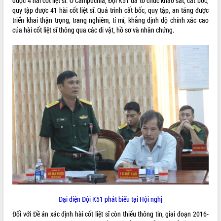
được 4 hài cốt liệt sĩ. Ở Campuchia, Đội K51 đã tổ chức khảo sát, cất bốc,
quy tập được 41 hài cốt liệt sĩ. Quá trình cất bốc, quy tập, an táng được
VIDEO
triển khai thận trọng, trang nghiêm, tỉ mỉ, khẳng định độ chính xác cao
của hài cốt liệt sĩ thông qua các di vật, hồ sơ và nhân chứng.
Loading the player...
Khám bệnh, cấp phát thuốc miễn phí
và tặng quà người dân xã Cư Pui
Hội nghị UBND tỉnh Đắk Lắk thường kỳ
tháng 7/2026
Lễ truy tặng danh hiệu “Bà Mẹ Việt
Nam Anh hùng” và trao Huân chương
Lao động
ALBUM ẢNH
UBND tỉnh Đắk Lắk triển khai nhiệm
vụ 6 tháng cuối năm 2026
Kỳ họp thứ Hai, Hội đồng nhân dân
tỉnh khóa XI quyết nghị nhiều nội dung
quan trọng
Bí thư Tỉnh ủy Lương Nguyễn Minh
Triết thăm, tặng quà người có công với
cách mạng
Đại diện Đội K51 phát biểu tại Hội nghị
Rà soát, hoàn thiện hệ thống thiết chế
Đối với Đề án xác định hài cốt liệt sĩ còn thiếu thông tin, giai đoạn 2016-
văn hóa, thể thao đáp ứng yêu cầu
LIÊN KẾT WEB