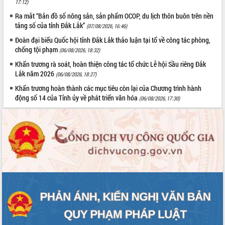
17:12)
Hòn Yến phát triển du lịch gắn với bảo
tồn biển
Ra mắt “Bản đồ số nông sản, sản phẩm OCOP, du lịch thôn buôn trên nền
tảng số của tỉnh Đắk Lắk”
Lấy ý kiến điều chỉnh Quy hoạch tỉnh
(07/08/2026, 16:46)
Đắk Lắk thời kỳ 2021-2030, tầm nhìn
Đoàn đại biểu Quốc hội tỉnh Đắk Lắk thảo luận tại tổ về công tác phòng,
đến năm 2050
chống tội phạm
(06/08/2026, 18:32)
Phát động chiến dịch 30 ngày đêm
Khẩn trương rà soát, hoàn thiện công tác tổ chức Lễ hội Sầu riêng Đắk
giải phóng mặt bằng Tuyến đường bộ
Lắk năm 2026
(06/08/2026, 18:27)
ven biển
Khẩn trương hoàn thành các mục tiêu còn lại của Chương trình hành
Đắk Lắk nỗ lực thúc đẩy tăng trưởng
động số 14 của Tỉnh ủy về phát triển văn hóa
(06/08/2026, 17:30)
kinh tế từ 10% trở lên trong Quý
II/2026
Đắk Lắk ký kết thỏa thuận hợp tác về
chuyển đổi số giai đoạn 2026 – 2030
với Tập đoàn Bưu chính Viễn thông
Việt Nam
Thứ trưởng Bộ Y tế làm việc với tỉnh
Đắk Lắk về phát triển nhân lực y tế
cho trạm y tế cấp xã
Du lịch Đắk Lắk nâng tầm trải nghiệm
du khách thông qua Hệ thống cơ sở dữ
liệu và Bản đồ số