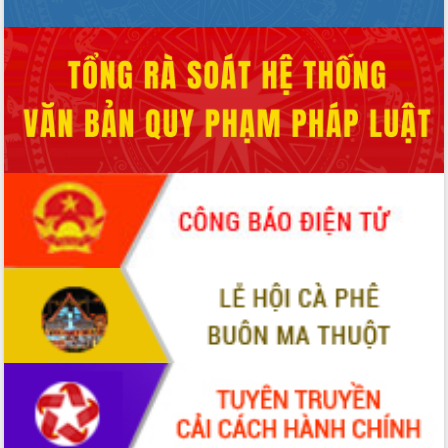
Tập huấn ứng dụng trí tuệ nhân tạo (AI)
trong thương mại điện tử năm 2026
Đoàn đại biểu Quốc hội tỉnh Đắk Lắk
trao đổi thông tin trước Kỳ họp thứ
nhất, Quốc hội khóa XVI
Quyết liệt cải cách hành chính, khơi
thông nguồn lực phát triển
Nâng cao hiệu lực, hiệu quả HĐND
tỉnh thông qua hiện đại hóa hành chính
Xã Ea Phê gắn cải cách hành chính với
chuyển đổi số
Phó Chủ tịch Thường trực UBND tỉnh
Hồ Thị Nguyên Thảo làm việc tại Trung
tâm Phục vụ hành chính công xã Ea
Phê
Xây dựng nền hành chính số đồng
hành cùng nông dân dân, doanh nghiệp
Giai đoạn 2026-2030, Đắk Lắk phấn
đấu có 77% xã đạt chuẩn nông thôn
mới