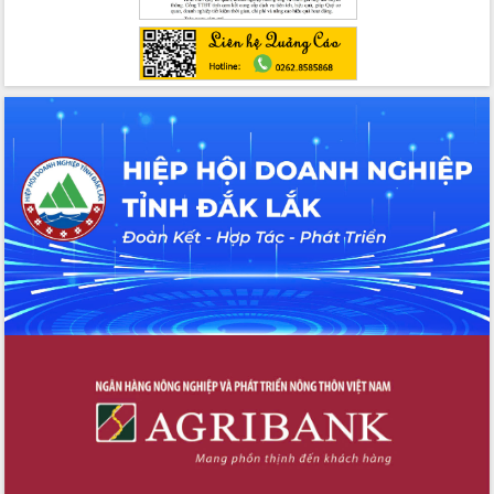
Hội nghị Ban Chấp hành Đảng bộ tỉnh
Đắk Lắk lần thứ 2 (mở rộng)
Tập trung giải phóng mặt bằng, đẩy
nhanh tiến độ Tuyến đường bộ ven
biển
Gỡ khó, khởi công xây dựng, sửa chữa
toàn bộ nhà ở cho hộ dân đúng tiến độ
đề ra
UBND tỉnh Đắk Lắk tổng kết công tác
quốc phòng, quân sự địa phương năm
2025
Tập trung triển khai quyết liệt, đồng bộ
các giải pháp nhằm thực hiện hiệu quả
các nhiệm vụ đề ra năm 2025
Phát huy vai trò của người có uy tín
trong phòng chống tảo hôn và hôn
nhân cận huyết thống
Nông sản Tây Nguyên thu hút doanh
nghiệp nước ngoài
Đắk Lắk định vị thương hiệu du lịch
“Biển – Rừng – Cà phê” trong không