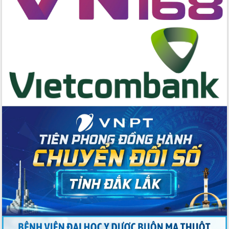
nội trú liên cấp tiểu học và THCS xã Ia
Rvê
Phó Thủ tướng Chính phủ Mai Văn
Chính chia sẻ, động viên người dân
chịu ảnh hưởng nặng từ bão số 13
Chủ tịch UBND tỉnh kiểm tra công tác
phòng, chống bão số 13 tại các địa
bàn xung yếu
Tập trung đẩy nhanh giải ngân nguồn
vốn các chương trình mục tiêu quốc
gia
Xã Ea H'leo giữ vững và nâng cao chất
lượng các tiêu chí nông thôn mới
Công bố quyết định của Ban Thường
vụ Tỉnh ủy về công tác cán bộ
Nâng cao trách nhiệm người đứng
đầu, phát huy tinh thần chủ động,
sáng tạo để đảm bảo tiến độ giải ngân
vốn đầu tư công năm 2025
Sở Công Thương đột phá số hóa 100%
thủ tục trực tuyến lấy sự hài lòng của