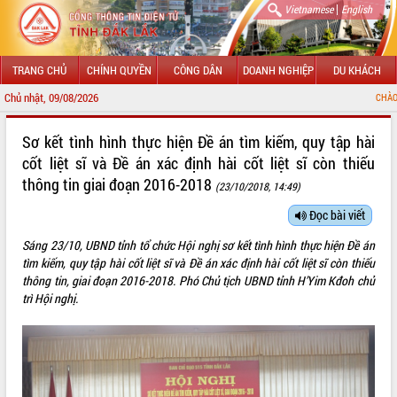
|
Vietnamese
English
TRANG CHỦ
CHÍNH QUYỀN
CÔNG DÂN
DOANH NGHIỆP
DU KHÁCH
Chủ nhật, 09/08/2026
CHÀO MỪNG ĐẾN VỚI CỔNG
GIỚI THIỆU
Sơ kết tình hình thực hiện Đề án tìm kiếm, quy tập hài
cốt liệt sĩ và Đề án xác định hài cốt liệt sĩ còn thiếu
LÃNH ĐẠO UBND TỈNH
thông tin giai đoạn 2016-2018
(23/10/2018, 14:49)
TIN TỨC SỰ KIỆN
Đọc bài viết
SỞ, BAN, NGÀNH
Sáng 23/10, UBND tỉnh tổ chức Hội nghị sơ kết tình hình thực hiện Đề án
tìm kiếm, quy tập hài cốt liệt sĩ và Đề án xác định hài cốt liệt sĩ còn thiếu
UBND CÁC XÃ, PHƯỜNG
thông tin, giai đoạn 2016-2018. Phó Chủ tịch UBND tỉnh H’Yim Kđoh chủ
trì Hội nghị.
THÔNG TIN CHỈ ĐẠO ĐIỀU HÀNH
HỆ THỐNG VĂN BẢN
VĂN BẢN HĐND TỈNH