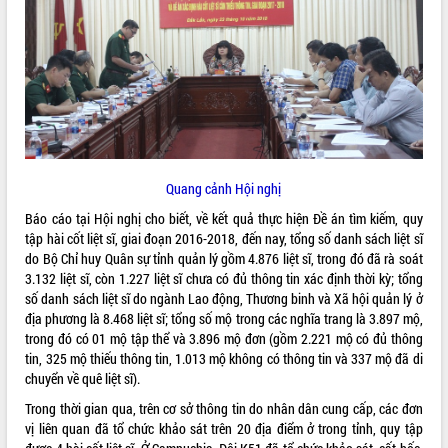
ĐIỂM TIN VĂN BẢN
QUY HOẠCH - KẾ HOẠCH
Quang cảnh Hội nghị
Báo cáo tại Hội nghị cho biết, về kết quả thực hiện Đề án tìm kiếm, quy
tập hài cốt liệt sĩ, giai đoạn 2016-2018, đến nay, tổng số danh sách liệt sĩ
do Bộ Chỉ huy Quân sự tỉnh quản lý gồm 4.876 liệt sĩ, trong đó đã rà soát
3.132 liệt sĩ, còn 1.227 liệt sĩ chưa có đủ thông tin xác định thời kỳ; tổng
số danh sách liệt sĩ do ngành Lao động, Thương binh và Xã hội quản lý ở
địa phương là 8.468 liệt sĩ; tổng số mộ trong các nghĩa trang là 3.897 mộ,
trong đó có 01 mộ tập thể và 3.896 mộ đơn (gồm 2.221 mộ có đủ thông
tin, 325 mộ thiếu thông tin, 1.013 mộ không có thông tin và 337 mộ đã di
chuyển về quê liệt sĩ).
Trong thời gian qua, trên cơ sở thông tin do nhân dân cung cấp, các đơn
vị liên quan đã tổ chức khảo sát trên 20 địa điểm ở trong tỉnh, quy tập