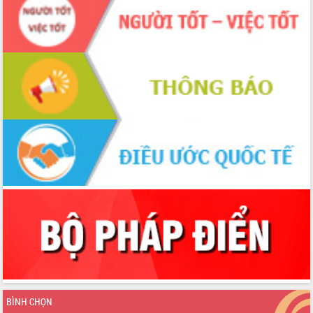
2026-2031
Đảm bảo cuộc bầu cử đại biểu Quốc
hội và đại biểu HĐND các cấp diễn ra
an toàn, hiệu quả, đúng quy định
Thủ tướng Chính phủ Phạm Minh Chính
kiểm tra, chỉ đạo hoàn thành các dự
án cao tốc và thăm khu tái định cư tại
Đắk Lắk
Sôi nổi Hội đua ngựa truyền thống Gò
Thì Thùng mừng Xuân Bính Ngọ 2026
Lãnh đạo tỉnh dâng hương tưởng niệm
tại Đập Đồng Cam đầu Xuân Bính Ngọ
Ngành nông nghiệp phấn đấu tăng
trưởng đạt 5,86% trong năm 2026
UBND tỉnh Đắk Lắk triển khai công tác
quốc phòng, quân sự địa phương năm
2026
Đắk Lắk tập trung toàn lực khắc phục
tồn tại IUU, sẵn sàng làm việc với
Đoàn thanh tra EC
BÌNH CHỌN
Chủ tịch UBND tỉnh Tạ Anh Tuấn thăm,