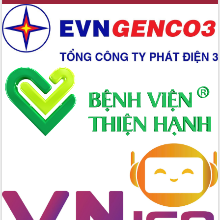
gian phát triển mới
Hội nghị chia sẻ kinh nghiệm, chuyển
giao kỹ thuật y tế, định hướng phát
triển chuyên sâu đến 2030
Chuyển đổi số mở ra không gian phát
triển trong lĩnh vực văn hóa, du lịch
Công bố quyết định của Ban Thường
vụ Tỉnh ủy về công tác cán bộ.
Thủ tướng Phạm Minh Chính: Khẩn
trương tái thiết cuộc sống người dân
sau thiên tai
Tập trung nâng cao chất lượng, tổ
chức sản xuất sầu riêng theo hướng
bền vững
Đẩy nhanh công tác khắc phục, ổn
định đời sống Nhân dân sau bão số 13
Bí thư Tỉnh ủy Lương Nguyễn Minh
Triết dự Ngày hội đại đoàn kết tại
Buôn Đăk Tuôr, xã Cư Pui
Khởi công xây dựng Trường Phổ thông