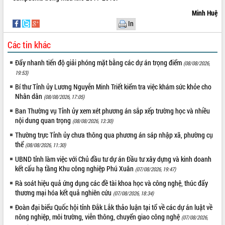
Tháo gỡ những vướng mắc, đẩy mạnh
Minh Huệ
công tác cải cách thủ tục hành chính
In
tại Trung tâm Phục vụ hành chính
công tỉnh
Các tin khác
Đắk Lắk: Tôn vinh 46 giải pháp tại Hội
thi Sáng tạo Kỹ thuật 2024 - 2025
Đẩy nhanh tiến độ giải phóng mặt bằng các dự án trọng điểm
(08/08/2026,
19:53)
Đắk Lắk rà soát, điều chỉnh Đề án 190
về phát triển nuôi trồng thủy sản
Bí thư Tỉnh ủy Lương Nguyễn Minh Triết kiểm tra việc khám sức khỏe cho
Nhân dân
Phó Chủ tịch UBND tỉnh Đắk Lắk
(08/08/2026, 17:05)
Trương Công Thái kiểm tra thực địa
Ban Thường vụ Tỉnh ủy xem xét phương án sắp xếp trường học và nhiều
Dự án cao tốc Khánh Hòa - Buôn Ma
nội dung quan trọng
(08/08/2026, 13:30)
Thuột
Thường trực Tỉnh ủy chưa thông qua phương án sáp nhập xã, phường cụ
Định vị cà phê Việt Nam như một “di
thể
(08/08/2026, 11:30)
sản sống” trong dòng chảy toàn cầu
UBND tỉnh làm việc với Chủ đầu tư dự án Đầu tư xây dựng và kinh doanh
Xây dựng nông thôn mới: Nâng cao đời
kết cấu hạ tầng Khu công nghiệp Phú Xuân
(07/08/2026, 19:47)
sống người dân từ những mô hình thiết
thực
Rà soát hiệu quả ứng dụng các đề tài khoa học và công nghệ, thúc đẩy
thương mại hóa kết quả nghiên cứu
(07/08/2026, 18:34)
Quyết liệt tháo gỡ vướng mắc, đẩy
nhanh tiến độ các dự án trọng điểm
Đoàn đại biểu Quốc hội tỉnh Đắk Lắk thảo luận tại tổ về các dự án luật về
trong Khu kinh tế Nam Phú Yên
nông nghiệp, môi trường, viễn thông, chuyển giao công nghệ
(07/08/2026,