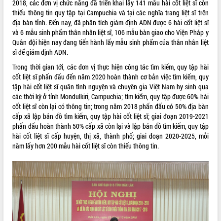
2018, các đơn vị chức năng đã triển khai lấy 141 mẫu hài cốt liệt sĩ còn
phát triển mới
thiếu thông tin quy tập tại Campuchia và tại các nghĩa trang liệt sĩ trên
Thường trực HĐND tỉnh Đắk Lắk gặp
địa bàn tỉnh. Đến nay, đã phân tích giám định ADN được 6 hài cốt liệt sĩ
mặt Đoàn chuyên gia y tế TP. Hồ Chí
và 6 mẫu sinh phẩm thân nhân liệt sĩ, 106 mẫu bàn giao cho Viện Pháp y
Minh
Quân đội hiện nay đang tiến hành lấy mẫu sinh phẩm của thân nhân liệt
THỐNG KÊ TRUY CẬP
sĩ để giám định ADN.
Lễ truy điệu và an táng hài cốt liệt sĩ
tại Nghĩa trang Liệt sĩ xã Sơn Hòa
Hôm nay:
14323
Trong thời gian tới, các đơn vị thực hiện công tác tìm kiếm, quy tập hài
Bàn giải pháp tháo gỡ khó khăn trong
Tất cả:
66099991
cốt liệt sĩ phấn đấu đến năm 2020 hoàn thành cơ bản việc tìm kiếm, quy
xuất khẩu sầu riêng và triển khai quy
tập hài cốt liệt sĩ quân tình nguyện và chuyên gia Việt Nam hy sinh qua
định EUDR
các thời kỳ ở tỉnh Mondulkiri, Campuchia; tìm kiếm, quy tập được 60% hài
cốt liệt sĩ còn lại có thông tin; trong năm 2018 phấn đấu có 50% địa bàn
Thứ trưởng Bộ Nông nghiệp và Môi
cấp xã lập bản đồ tìm kiếm, quy tập hài cốt liệt sĩ; giai đoạn 2019-2021
trường Nguyễn Hoàng Hiệp khảo sát
phấn đấu hoàn thành 50% cấp xã còn lại và lập bản đồ tìm kiếm, quy tập
vùng trồng và doanh nghiệp đóng gói
hài cốt liệt sĩ cấp huyện, thị xã, thành phố; giai đoạn 2020-2025, mỗi
sầu riêng tại Đắk Lắk
năm lấy hơn 200 mẫu hài cốt liệt sĩ còn thiếu thông tin.
Trình diễn nghệ thuật chế biến các
món ăn từ sầu riêng
Đắk Lắk công bố Quy hoạch và xúc
tiến đầu tư tỉnh
Ngành cá ngừ Đắk Lắk chủ động thích
ứng để giữ vững thị trường xuất khẩu
Diễn đàn Kinh tế tư nhân Việt Nam đột