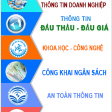
hai con số trong năm 2026
Tổ chức trang trọng Lễ hội Đền thờ
Lương Văn Chánh năm 2026
Phó Bí thư Tỉnh ủy Đắk Lắk Đỗ Hữu
Huy giữ chức Bí thư Đảng ủy Ủy Ban
Nhân dân tỉnh
Bệnh án điện tử thúc đẩy chuyển đổi
số y tế tại Đắk Lắk
Chuyển đổi số thư viện: Mở rộng
không gian tri thức trong thời đại số
Đánh giá, rút kinh nghiệm công tác tổ
chức diễn tập trước ngày bầu cử
Chương trình “Gặp gỡ hữu nghị –
Friendship Meeting New Year 2026”
Bầu cử Quốc hội và HĐND: Cử tri Đắk
Lắk gửi gắm niềm tin, kỳ vọng vào lá
phiếu
Đắk Lắk sẵn sàng các điều kiện cho
Ngày hội bầu cử đại biểu Quốc hội
khóa XVI và HĐND các cấp nhiệm kỳ