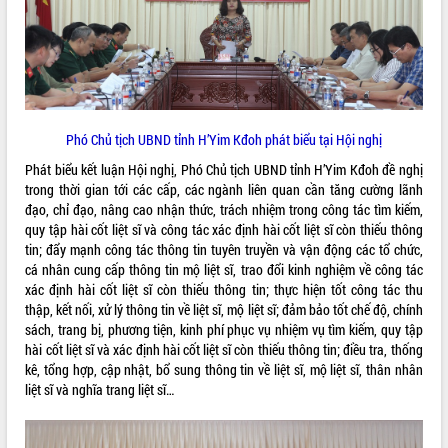
phá cơ chế - Hợp tác công tư
Đề án 06 tạo bước ngoặt đột phá trong
cải cách hành chính tỉnh Đắk Lắk
Kết nối tour, đẩy mạnh chuyển đổi số
để phát triển du lịch Đắk Lắk
Khởi động Dự án Đầu tư xây dựng hạ
Phó Chủ tịch UBND tỉnh H’Yim Kđoh phát biểu tại Hội nghị
tầng kỹ thuật Cụm công nghiệp Tân
Tiến
Phát biểu kết luận Hội nghị, Phó Chủ tịch UBND tỉnh H’Yim Kđoh đề nghị
trong thời gian tới các cấp, các ngành liên quan cần tăng cường lãnh
Gặp mặt các cơ quan báo chí nhân Kỷ
đạo, chỉ đạo, nâng cao nhận thức, trách nhiệm trong công tác tìm kiếm,
niệm 101 năm Ngày Báo chí Cách
quy tập hài cốt liệt sĩ và công tác xác định hài cốt liệt sĩ còn thiếu thông
mạng Việt Nam
tin; đẩy mạnh công tác thông tin tuyên truyền và vận động các tổ chức,
Đắk Lắk sơ kết 4 năm triển khai thực
cá nhân cung cấp thông tin mộ liệt sĩ, trao đổi kinh nghiệm về công tác
hiện Đề án 06 của Chính phủ
xác định hài cốt liệt sĩ còn thiếu thông tin; thực hiện tốt công tác thu
Họp báo thông tin về Hội nghị Công bố
thập, kết nối, xử lý thông tin về liệt sĩ, mộ liệt sĩ; đảm bảo tốt chế độ, chính
Quy hoạch và Xúc tiến đầu tư tỉnh Đắk
sách, trang bị, phương tiện, kinh phí phục vụ nhiệm vụ tìm kiếm, quy tập
Lắk
hài cốt liệt sĩ và xác định hài cốt liệt sĩ còn thiếu thông tin; điều tra, thống
Khơi thông điểm nghẽn, đẩy nhanh
kê, tổng hợp, cập nhật, bổ sung thông tin về liệt sĩ, mộ liệt sĩ, thân nhân
giải ngân vốn khắc phục thiên tai
liệt sĩ và nghĩa trang liệt sĩ…
HĐND tỉnh thông qua điều chỉnh Quy
hoạch tỉnh thời kỳ 2021-2030