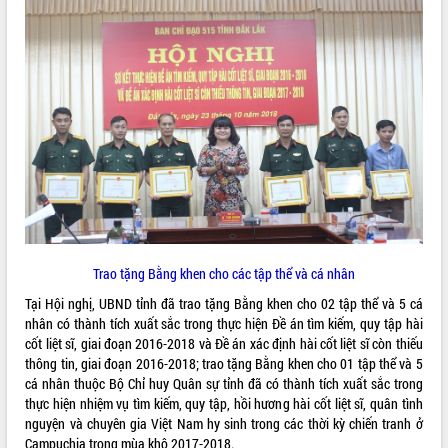
Hội thảo góp ý hồ sơ điều chỉnh quy
hoạch tỉnh Đắk Lắk thời kỳ 2021-2030,
tầm nhìn đến năm 2050
Nâng cao hiệu quả hoạt động của các
doanh nghiệp nhà nước
Hội nghị triển khai kết nối mạng
truyền số liệu chuyên dùng phục vụ cơ
quan Đảng, Nhà nước
Lễ phát động chuỗi hoạt động chung
tay làm sạch môi trường
Xã Ea Kar bước chuyển mình trong
công tác cải cách hành chính mô hình
mới
Trao tặng Bằng khen cho các tập thể và cá nhân
UBND tỉnh họp báo định kỳ tháng 4
Tại Hội nghị, UBND tỉnh đã trao tặng Bằng khen cho 02 tập thể và 5 cá
năm 2026
nhân có thành tích xuất sắc trong thực hiện Đề án tìm kiếm, quy tập hài
Hội thảo khoa học “Giải pháp thúc đẩy
cốt liệt sĩ, giai đoạn 2016-2018 và Đề án xác định hài cốt liệt sĩ còn thiếu
phát triển nền kinh tế xanh tại tỉnh
thông tin, giai đoạn 2016-2018; trao tặng Bằng khen cho 01 tập thể và 5
Đắk Lắk”
cá nhân thuộc Bộ Chỉ huy Quân sự tỉnh đã có thành tích xuất sắc trong
Tăng cường giám sát, đôn đốc thực
thực hiện nhiệm vụ tìm kiếm, quy tập, hồi hương hài cốt liệt sĩ, quân tình
hiện nhiệm vụ quản lý tài sản công
nguyện và chuyên gia Việt Nam hy sinh trong các thời kỳ chiến tranh ở
hàng tuần
Campuchia trong mùa khô 2017-2018.