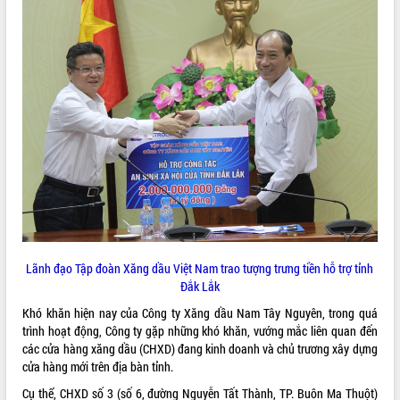
VIDEO
Khám bệnh, cấp phát thuốc miễn phí
và tặng quà người dân xã Cư Pui
Hội nghị UBND tỉnh Đắk Lắk thường kỳ
tháng 7/2026
Lãnh đạo Tập đoàn Xăng dầu Việt Nam trao tượng trưng tiền hỗ trợ tỉnh
Lễ truy tặng danh hiệu “Bà Mẹ Việt
Đắk Lắk
Nam Anh hùng” và trao Huân chương
Khó khăn hiện nay của Công ty Xăng dầu Nam Tây Nguyên, trong quá
Lao động
trình hoạt động, Công ty gặp những khó khăn, vướng mắc liên quan đến
ALBUM ẢNH
UBND tỉnh Đắk Lắk triển khai nhiệm
các cửa hàng xăng dầu (CHXD) đang kinh doanh và chủ trương xây dựng
vụ 6 tháng cuối năm 2026
cửa hàng mới trên địa bàn tỉnh.
Kỳ họp thứ Hai, Hội đồng nhân dân
Cụ thể, CHXD số 3 (số 6, đường Nguyễn Tất Thành, TP. Buôn Ma Thuột)
tỉnh khóa XI quyết nghị nhiều nội dung