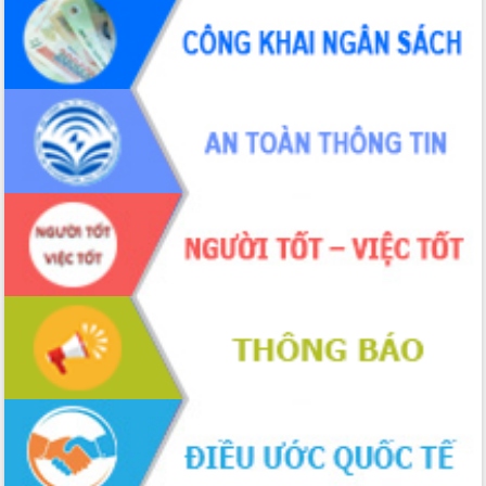
Thứ trưởng Bộ Y tế làm việc với tỉnh
Đắk Lắk về phát triển nhân lực y tế
cho trạm y tế cấp xã
Du lịch Đắk Lắk nâng tầm trải nghiệm
du khách thông qua Hệ thống cơ sở dữ
liệu và Bản đồ số
Tập huấn ứng dụng trí tuệ nhân tạo (AI)
trong thương mại điện tử năm 2026
Đoàn đại biểu Quốc hội tỉnh Đắk Lắk
trao đổi thông tin trước Kỳ họp thứ
nhất, Quốc hội khóa XVI
Quyết liệt cải cách hành chính, khơi
thông nguồn lực phát triển
Nâng cao hiệu lực, hiệu quả HĐND
tỉnh thông qua hiện đại hóa hành chính
Xã Ea Phê gắn cải cách hành chính với
chuyển đổi số
Phó Chủ tịch Thường trực UBND tỉnh
Hồ Thị Nguyên Thảo làm việc tại Trung
tâm Phục vụ hành chính công xã Ea
Phê