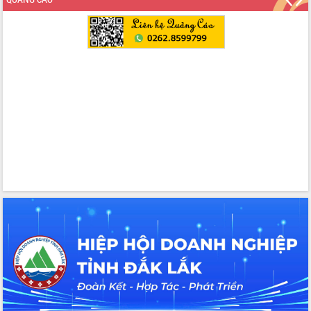
cấp xã
Đắk Lắk phát động hưởng ứng Ngày
Quyền của người tiêu dùng Việt Nam
2026
Đẩy mạnh cải cách hành chính, quyết
tâm đạt được mục tiêu tăng trưởng
hai con số trong năm 2026
Tổ chức trang trọng Lễ hội Đền thờ
Lương Văn Chánh năm 2026
Phó Bí thư Tỉnh ủy Đắk Lắk Đỗ Hữu
Huy giữ chức Bí thư Đảng ủy Ủy Ban
Nhân dân tỉnh
Bệnh án điện tử thúc đẩy chuyển đổi
số y tế tại Đắk Lắk
Chuyển đổi số thư viện: Mở rộng
không gian tri thức trong thời đại số
Đánh giá, rút kinh nghiệm công tác tổ
chức diễn tập trước ngày bầu cử
Chương trình “Gặp gỡ hữu nghị –
Friendship Meeting New Year 2026”