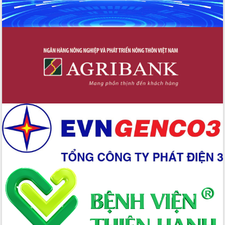
Bầu cử Quốc hội và HĐND: Cử tri Đắk
Lắk gửi gắm niềm tin, kỳ vọng vào lá
phiếu
Đắk Lắk sẵn sàng các điều kiện cho
Ngày hội bầu cử đại biểu Quốc hội
khóa XVI và HĐND các cấp nhiệm kỳ
2026-2031
Đảm bảo cuộc bầu cử đại biểu Quốc
hội và đại biểu HĐND các cấp diễn ra
an toàn, hiệu quả, đúng quy định
Thủ tướng Chính phủ Phạm Minh Chính
kiểm tra, chỉ đạo hoàn thành các dự
án cao tốc và thăm khu tái định cư tại
Đắk Lắk
Sôi nổi Hội đua ngựa truyền thống Gò
Thì Thùng mừng Xuân Bính Ngọ 2026
Lãnh đạo tỉnh dâng hương tưởng niệm
tại Đập Đồng Cam đầu Xuân Bính Ngọ
Ngành nông nghiệp phấn đấu tăng
trưởng đạt 5,86% trong năm 2026
UBND tỉnh Đắk Lắk triển khai công tác