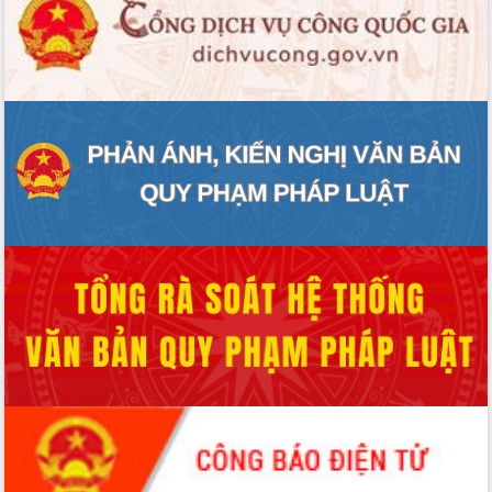
Quy hoạch và Xúc tiến đầu tư tỉnh Đắk
Lắk
Khơi thông điểm nghẽn, đẩy nhanh
giải ngân vốn khắc phục thiên tai
HĐND tỉnh thông qua điều chỉnh Quy
hoạch tỉnh thời kỳ 2021-2030
Hội thảo góp ý hồ sơ điều chỉnh quy
hoạch tỉnh Đắk Lắk thời kỳ 2021-2030,
tầm nhìn đến năm 2050
Nâng cao hiệu quả hoạt động của các
doanh nghiệp nhà nước
Hội nghị triển khai kết nối mạng
truyền số liệu chuyên dùng phục vụ cơ
quan Đảng, Nhà nước
Lễ phát động chuỗi hoạt động chung
tay làm sạch môi trường
Xã Ea Kar bước chuyển mình trong
công tác cải cách hành chính mô hình
mới
UBND tỉnh họp báo định kỳ tháng 4
năm 2026