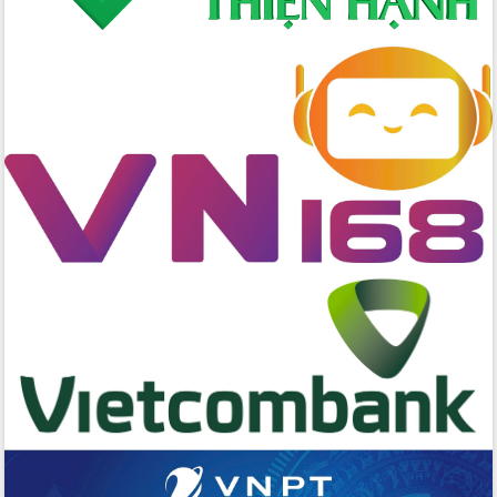
quốc phòng, quân sự địa phương năm
2026
Đắk Lắk tập trung toàn lực khắc phục
tồn tại IUU, sẵn sàng làm việc với
Đoàn thanh tra EC
Chủ tịch UBND tỉnh Tạ Anh Tuấn thăm,
chúc mừng các bệnh viện nhân Ngày
Thầy thuốc Việt Nam
Rộn ràng lễ hội truyền thống Sông
nước Đà Nông lần thứ I năm 2026
Kỳ họp Chuyên đề lần thứ Năm, HĐND
tỉnh Đắk Lắk thông qua các nghị quyết
quan trọng
Thống nhất danh sách giới thiệu ứng
cử đại biểu Quốc hội khoá XVI và đại
biểu HĐND tỉnh Đắk Lắk, nhiệm kỳ
2026-2031
Phát động hai phong trào thi đua quan
trọng trong kỷ nguyên mới
Hội nghị lần thứ tư Ban Chỉ đạo công