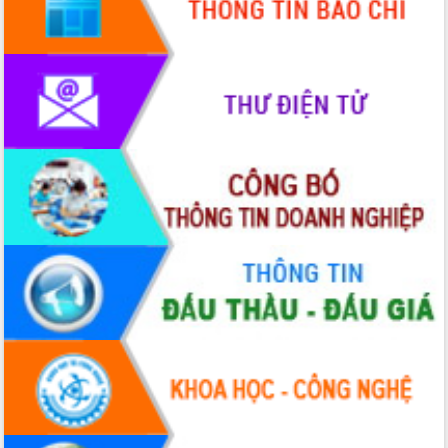
Xây dựng nông thôn mới: Nâng cao đời
sống người dân từ những mô hình thiết
thực
Quyết liệt tháo gỡ vướng mắc, đẩy
nhanh tiến độ các dự án trọng điểm
trong Khu kinh tế Nam Phú Yên
Hòn Yến phát triển du lịch gắn với bảo
tồn biển
Lấy ý kiến điều chỉnh Quy hoạch tỉnh
Đắk Lắk thời kỳ 2021-2030, tầm nhìn
đến năm 2050
Phát động chiến dịch 30 ngày đêm
giải phóng mặt bằng Tuyến đường bộ
ven biển
Đắk Lắk nỗ lực thúc đẩy tăng trưởng
kinh tế từ 10% trở lên trong Quý
II/2026
Đắk Lắk ký kết thỏa thuận hợp tác về
chuyển đổi số giai đoạn 2026 – 2030
với Tập đoàn Bưu chính Viễn thông
Việt Nam