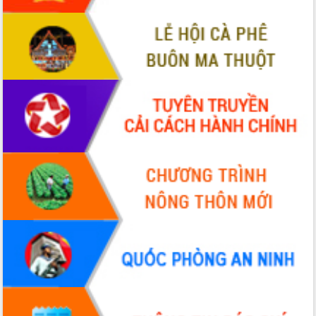
Hội thảo khoa học “Giải pháp thúc đẩy
phát triển nền kinh tế xanh tại tỉnh
Đắk Lắk”
Tăng cường giám sát, đôn đốc thực
hiện nhiệm vụ quản lý tài sản công
hàng tuần
Tháo gỡ những vướng mắc, đẩy mạnh
công tác cải cách thủ tục hành chính
tại Trung tâm Phục vụ hành chính
công tỉnh
Đắk Lắk: Tôn vinh 46 giải pháp tại Hội
thi Sáng tạo Kỹ thuật 2024 - 2025
Đắk Lắk rà soát, điều chỉnh Đề án 190
về phát triển nuôi trồng thủy sản
Phó Chủ tịch UBND tỉnh Đắk Lắk
Trương Công Thái kiểm tra thực địa
Dự án cao tốc Khánh Hòa - Buôn Ma
Thuột
Định vị cà phê Việt Nam như một “di
sản sống” trong dòng chảy toàn cầu