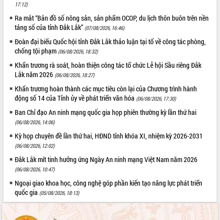
món ăn từ sầu riêng
17:12)
Đắk Lắk công bố Quy hoạch và xúc
Ra mắt “Bản đồ số nông sản, sản phẩm OCOP, du lịch thôn buôn trên nền
tiến đầu tư tỉnh
tảng số của tỉnh Đắk Lắk”
(07/08/2026, 16:46)
Ngành cá ngừ Đắk Lắk chủ động thích
Đoàn đại biểu Quốc hội tỉnh Đắk Lắk thảo luận tại tổ về công tác phòng,
ứng để giữ vững thị trường xuất khẩu
chống tội phạm
(06/08/2026, 18:32)
Diễn đàn Kinh tế tư nhân Việt Nam đột
Khẩn trương rà soát, hoàn thiện công tác tổ chức Lễ hội Sầu riêng Đắk
phá cơ chế - Hợp tác công tư
Lắk năm 2026
(06/08/2026, 18:27)
Đề án 06 tạo bước ngoặt đột phá trong
Khẩn trương hoàn thành các mục tiêu còn lại của Chương trình hành
cải cách hành chính tỉnh Đắk Lắk
động số 14 của Tỉnh ủy về phát triển văn hóa
(06/08/2026, 17:30)
Kết nối tour, đẩy mạnh chuyển đổi số
Ban Chỉ đạo An ninh mạng quốc gia họp phiên thường kỳ lần thứ hai
để phát triển du lịch Đắk Lắk
(06/08/2026, 14:06)
Khởi động Dự án Đầu tư xây dựng hạ
tầng kỹ thuật Cụm công nghiệp Tân
Kỳ họp chuyên đề lần thứ hai, HĐND tỉnh khóa XI, nhiệm kỳ 2026-2031
Tiến
(06/08/2026, 12:02)
Gặp mặt các cơ quan báo chí nhân Kỷ
Đắk Lắk mít tinh hưởng ứng Ngày An ninh mạng Việt Nam năm 2026
niệm 101 năm Ngày Báo chí Cách
(06/08/2026, 10:47)
mạng Việt Nam
Ngoại giao khoa học, công nghệ góp phần kiến tạo năng lực phát triển
Đắk Lắk sơ kết 4 năm triển khai thực
quốc gia
(05/08/2026, 18:13)
hiện Đề án 06 của Chính phủ
Họp báo thông tin về Hội nghị Công bố