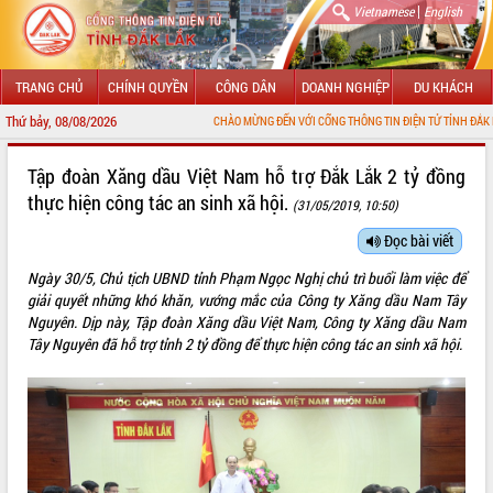
|
Vietnamese
English
TRANG CHỦ
CHÍNH QUYỀN
CÔNG DÂN
DOANH NGHIỆP
DU KHÁCH
Thứ bảy, 08/08/2026
CHÀO MỪNG ĐẾN VỚI CỔNG THÔNG TIN ĐIỆN TỬ TỈNH ĐẮK LẮK
GIỚI THIỆU
Tập đoàn Xăng dầu Việt Nam hỗ trợ Đắk Lắk 2 tỷ đồng
thực hiện công tác an sinh xã hội.
(31/05/2019, 10:50)
LÃNH ĐẠO UBND TỈNH
Đọc bài viết
TIN TỨC SỰ KIỆN
Ngày 30/5, Chủ tịch UBND tỉnh Phạm Ngọc Nghị chủ trì buổi làm việc để
SỞ, BAN, NGÀNH
giải quyết những khó khăn, vướng mắc của Công ty Xăng dầu Nam Tây
Nguyên. Dịp này, Tập đoàn Xăng dầu Việt Nam, Công ty Xăng dầu Nam
UBND CÁC XÃ, PHƯỜNG
Tây Nguyên đã hỗ trợ tỉnh 2 tỷ đồng để thực hiện công tác an sinh xã hội.
THÔNG TIN CHỈ ĐẠO ĐIỀU HÀNH
HỆ THỐNG VĂN BẢN
VĂN BẢN HĐND TỈNH