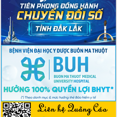
tác bầu cử tỉnh Đắk Lắk
Hội nghị Báo cáo viên Trung ương
tháng 01/2026
Phó Thủ tướng Hồ Quốc Dũng đánh giá
cao kết quả Chiến dịch Quang Trung
tại Đắk Lắk
Hội nghị Ban Chấp hành Đảng bộ tỉnh
Đắk Lắk lần thứ 2 (mở rộng)
Tập trung giải phóng mặt bằng, đẩy
nhanh tiến độ Tuyến đường bộ ven
biển
Gỡ khó, khởi công xây dựng, sửa chữa
toàn bộ nhà ở cho hộ dân đúng tiến độ
đề ra
UBND tỉnh Đắk Lắk tổng kết công tác
quốc phòng, quân sự địa phương năm
2025
Tập trung triển khai quyết liệt, đồng bộ
các giải pháp nhằm thực hiện hiệu quả
các nhiệm vụ đề ra năm 2025
Phát huy vai trò của người có uy tín