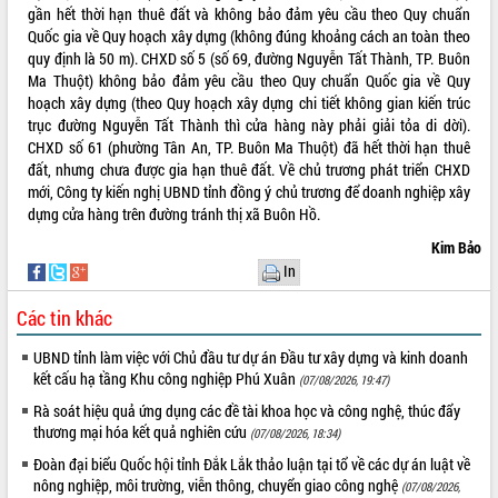
gần hết thời hạn thuê đất và không bảo đảm yêu cầu theo Quy chuẩn
quan trọng
Quốc gia về Quy hoạch xây dựng (không đúng khoảng cách an toàn theo
Bí thư Tỉnh ủy Lương Nguyễn Minh
quy định là 50 m). CHXD số 5 (số 69, đường Nguyễn Tất Thành, TP. Buôn
Triết thăm, tặng quà người có công với
Ma Thuột) không bảo đảm yêu cầu theo Quy chuẩn Quốc gia về Quy
cách mạng
hoạch xây dựng (theo Quy hoạch xây dựng chi tiết không gian kiến trúc
Rà soát, hoàn thiện hệ thống thiết chế
trục đường Nguyễn Tất Thành thì cửa hàng này phải giải tỏa di dời).
văn hóa, thể thao đáp ứng yêu cầu
LIÊN KẾT WEB
CHXD số 61 (phường Tân An, TP. Buôn Ma Thuột) đã hết thời hạn thuê
phát triển mới
đất, nhưng chưa được gia hạn thuê đất. Về chủ trương phát triển CHXD
mới, Công ty kiến nghị UBND tỉnh đồng ý chủ trương để doanh nghiệp xây
Thường trực HĐND tỉnh Đắk Lắk gặp
dựng cửa hàng trên đường tránh thị xã Buôn Hồ.
mặt Đoàn chuyên gia y tế TP. Hồ Chí
Minh
Kim Bảo
THỐNG KÊ TRUY CẬP
Lễ truy điệu và an táng hài cốt liệt sĩ
In
tại Nghĩa trang Liệt sĩ xã Sơn Hòa
Hôm nay:
22697
Bàn giải pháp tháo gỡ khó khăn trong
Các tin khác
Tất cả:
66068020
xuất khẩu sầu riêng và triển khai quy
UBND tỉnh làm việc với Chủ đầu tư dự án Đầu tư xây dựng và kinh doanh
định EUDR
kết cấu hạ tầng Khu công nghiệp Phú Xuân
(07/08/2026, 19:47)
Thứ trưởng Bộ Nông nghiệp và Môi
trường Nguyễn Hoàng Hiệp khảo sát
Rà soát hiệu quả ứng dụng các đề tài khoa học và công nghệ, thúc đẩy
vùng trồng và doanh nghiệp đóng gói
thương mại hóa kết quả nghiên cứu
(07/08/2026, 18:34)
sầu riêng tại Đắk Lắk
Đoàn đại biểu Quốc hội tỉnh Đắk Lắk thảo luận tại tổ về các dự án luật về
Trình diễn nghệ thuật chế biến các
nông nghiệp, môi trường, viễn thông, chuyển giao công nghệ
(07/08/2026,