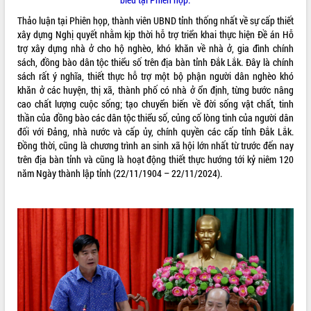
Kỳ họp thứ Hai, Hội đồng nhân dân
Thảo luận tại Phiên họp, thành viên UBND tỉnh thống nhất về sự cấp thiết
tỉnh khóa XI quyết nghị nhiều nội dung
xây dựng Nghị quyết nhằm kịp thời hỗ trợ triển khai thực hiện Đề án Hỗ
quan trọng
trợ xây dựng nhà ở cho hộ nghèo, khó khăn về nhà ở, gia đình chính
Bí thư Tỉnh ủy Lương Nguyễn Minh
sách, đồng bào dân tộc thiểu số trên địa bàn tỉnh Đắk Lắk. Đây là chính
Triết thăm, tặng quà người có công với
sách rất ý nghĩa, thiết thực hỗ trợ một bộ phận người dân nghèo khó
cách mạng
khăn ở các huyện, thị xã, thành phố có nhà ở ổn định, từng bước nâng
LIÊN KẾT WEB
cao chất lượng cuộc sống; tạo chuyển biến về đời sống vật chất, tinh
Rà soát, hoàn thiện hệ thống thiết chế
thần của đồng bào các dân tộc thiểu số, củng cố lòng tinh của người dân
văn hóa, thể thao đáp ứng yêu cầu
đối với Đảng, nhà nước và cấp ủy, chính quyền các cấp tỉnh Đắk Lắk.
phát triển mới
Đồng thời, cũng là chương trình an sinh xã hội lớn nhất từ trước đến nay
Thường trực HĐND tỉnh Đắk Lắk gặp
THỐNG KÊ TRUY CẬP
trên địa bàn tỉnh và cũng là hoạt động thiết thực hướng tới kỷ niêm 120
mặt Đoàn chuyên gia y tế TP. Hồ Chí
năm Ngày thành lập tỉnh (22/11/1904 – 22/11/2024).
Minh
Hôm nay:
20967
Lễ truy điệu và an táng hài cốt liệt sĩ
Tất cả:
66106635
tại Nghĩa trang Liệt sĩ xã Sơn Hòa
Bàn giải pháp tháo gỡ khó khăn trong
xuất khẩu sầu riêng và triển khai quy
định EUDR
Thứ trưởng Bộ Nông nghiệp và Môi
trường Nguyễn Hoàng Hiệp khảo sát
vùng trồng và doanh nghiệp đóng gói