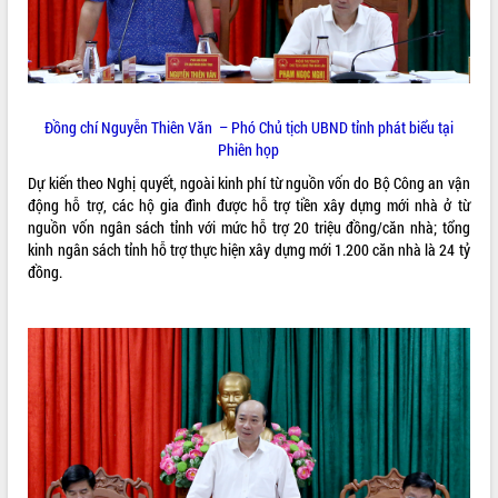
sầu riêng tại Đắk Lắk
Trình diễn nghệ thuật chế biến các
món ăn từ sầu riêng
Đắk Lắk công bố Quy hoạch và xúc
tiến đầu tư tỉnh
Đồng chí Nguyễn Thiên Văn – Phó Chủ tịch UBND tỉnh phát biểu tại
Ngành cá ngừ Đắk Lắk chủ động thích
Phiên họp
ứng để giữ vững thị trường xuất khẩu
Dự kiến theo Nghị quyết, ngoài kinh phí từ nguồn vốn do Bộ Công an vận
Diễn đàn Kinh tế tư nhân Việt Nam đột
động hỗ trợ, các hộ gia đình được hỗ trợ tiền xây dựng mới nhà ở từ
phá cơ chế - Hợp tác công tư
nguồn vốn ngân sách tỉnh với mức hỗ trợ 20 triệu đồng/căn nhà; tổng
Đề án 06 tạo bước ngoặt đột phá trong
kinh ngân sách tỉnh hỗ trợ thực hiện xây dựng mới 1.200 căn nhà là 24 tỷ
cải cách hành chính tỉnh Đắk Lắk
đồng.
Kết nối tour, đẩy mạnh chuyển đổi số
để phát triển du lịch Đắk Lắk
Khởi động Dự án Đầu tư xây dựng hạ
tầng kỹ thuật Cụm công nghiệp Tân
Tiến
Gặp mặt các cơ quan báo chí nhân Kỷ
niệm 101 năm Ngày Báo chí Cách
mạng Việt Nam
Đắk Lắk sơ kết 4 năm triển khai thực