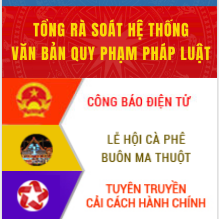
với Tập đoàn Bưu chính Viễn thông
Việt Nam
Thứ trưởng Bộ Y tế làm việc với tỉnh
Đắk Lắk về phát triển nhân lực y tế
cho trạm y tế cấp xã
Du lịch Đắk Lắk nâng tầm trải nghiệm
du khách thông qua Hệ thống cơ sở dữ
liệu và Bản đồ số
Tập huấn ứng dụng trí tuệ nhân tạo (AI)
trong thương mại điện tử năm 2026
Đoàn đại biểu Quốc hội tỉnh Đắk Lắk
trao đổi thông tin trước Kỳ họp thứ
nhất, Quốc hội khóa XVI
Quyết liệt cải cách hành chính, khơi
thông nguồn lực phát triển
Nâng cao hiệu lực, hiệu quả HĐND
tỉnh thông qua hiện đại hóa hành chính
Xã Ea Phê gắn cải cách hành chính với
chuyển đổi số
Phó Chủ tịch Thường trực UBND tỉnh