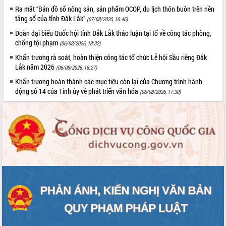
Định vị cà phê Việt Nam như một “di
Ra mắt “Bản đồ số nông sản, sản phẩm OCOP, du lịch thôn buôn trên nền
sản sống” trong dòng chảy toàn cầu
tảng số của tỉnh Đắk Lắk”
(07/08/2026, 16:46)
Xây dựng nông thôn mới: Nâng cao đời
Đoàn đại biểu Quốc hội tỉnh Đắk Lắk thảo luận tại tổ về công tác phòng,
sống người dân từ những mô hình thiết
chống tội phạm
(06/08/2026, 18:32)
thực
Khẩn trương rà soát, hoàn thiện công tác tổ chức Lễ hội Sầu riêng Đắk
Quyết liệt tháo gỡ vướng mắc, đẩy
Lắk năm 2026
(06/08/2026, 18:27)
nhanh tiến độ các dự án trọng điểm
trong Khu kinh tế Nam Phú Yên
Khẩn trương hoàn thành các mục tiêu còn lại của Chương trình hành
động số 14 của Tỉnh ủy về phát triển văn hóa
Hòn Yến phát triển du lịch gắn với bảo
(06/08/2026, 17:30)
tồn biển
Lấy ý kiến điều chỉnh Quy hoạch tỉnh
Đắk Lắk thời kỳ 2021-2030, tầm nhìn
đến năm 2050
Phát động chiến dịch 30 ngày đêm
giải phóng mặt bằng Tuyến đường bộ
ven biển
Đắk Lắk nỗ lực thúc đẩy tăng trưởng
kinh tế từ 10% trở lên trong Quý
II/2026
Đắk Lắk ký kết thỏa thuận hợp tác về
chuyển đổi số giai đoạn 2026 – 2030