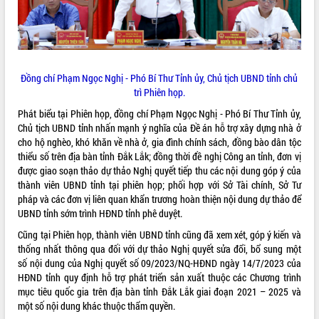
hiện Đề án 06 của Chính phủ
Họp báo thông tin về Hội nghị Công bố
Quy hoạch và Xúc tiến đầu tư tỉnh Đắk
Lắk
Khơi thông điểm nghẽn, đẩy nhanh
Đồng chí Phạm Ngọc Nghị - Phó Bí Thư Tỉnh ủy, Chủ tịch UBND tỉnh chủ
giải ngân vốn khắc phục thiên tai
trì Phiên họp.
HĐND tỉnh thông qua điều chỉnh Quy
hoạch tỉnh thời kỳ 2021-2030
Phát biểu tại Phiên họp, đồng chí Phạm Ngọc Nghị - Phó Bí Thư Tỉnh ủy,
Chủ tịch UBND tỉnh nhấn mạnh ý nghĩa của Đề án hỗ trợ xây dựng nhà ở
Hội thảo góp ý hồ sơ điều chỉnh quy
cho hộ nghèo, khó khăn về nhà ở, gia đình chính sách, đồng bào dân tộc
hoạch tỉnh Đắk Lắk thời kỳ 2021-2030,
thiểu số trên địa bàn tỉnh Đắk Lắk; đồng thời đề nghị Công an tỉnh, đơn vị
tầm nhìn đến năm 2050
được giao soạn thảo dự thảo Nghị quyết tiếp thu các nội dung góp ý của
Nâng cao hiệu quả hoạt động của các
thành viên UBND tỉnh tại phiên họp; phối hợp với Sở Tài chính, Sở Tư
doanh nghiệp nhà nước
pháp và các đơn vị liên quan khẩn trương hoàn thiện nội dung dự thảo để
Hội nghị triển khai kết nối mạng
UBND tỉnh sớm trình HĐND tỉnh phê duyệt.
truyền số liệu chuyên dùng phục vụ cơ
Cũng tại Phiên họp, thành viên UBND tỉnh cũng đã xem xét, góp ý kiến và
quan Đảng, Nhà nước
thống nhất thông qua đối với dự thảo Nghị quyết sửa đổi, bổ sung một
Lễ phát động chuỗi hoạt động chung
số nội dung của Nghị quyết số 09/2023/NQ-HĐND ngày 14/7/2023 của
tay làm sạch môi trường
HĐND tỉnh quy định hỗ trợ phát triển sản xuất thuộc các Chương trình
Xã Ea Kar bước chuyển mình trong
mục tiêu quốc gia trên địa bàn tỉnh Đắk Lắk giai đoạn 2021 – 2025 và
công tác cải cách hành chính mô hình
một số nội dung khác thuộc thẩm quyền.
mới