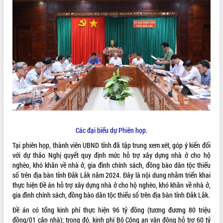
ĐIỂM TIN VĂN BẢN
QUY HOẠCH - KẾ HOẠCH
Các đại biểu dự Phiên họp.
Tại phiên họp, thành viên UBND tỉnh đã tập trung xem xét, góp ý kiến đối
với dự thảo Nghị quyết quy định mức hỗ trợ xây dựng nhà ở cho hộ
nghèo, khó khăn về nhà ở, gia đình chính sách, đồng bào dân tộc thiểu
số trên địa bàn tỉnh Đắk Lắk năm 2024. Đây là nội dung nhằm triển khai
thực hiện Đề án hỗ trợ xây dựng nhà ở cho hộ nghèo, khó khăn về nhà ở,
gia đình chính sách, đồng bào dân tộc thiểu số trên địa bàn tỉnh Đắk Lắk.
Đề án có tổng kinh phí thực hiện 96 tỷ đồng (tương đương 80 triệu
đồng/01 căn nhà); trong đó, kinh phí Bộ Công an vận động hỗ trợ 60 tỷ