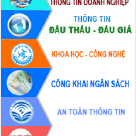
Tập huấn nâng cao năng lực triển khai
chuyển đổi số cho cán bộ, công chức
cấp xã
Đắk Lắk phát động hưởng ứng Ngày
Quyền của người tiêu dùng Việt Nam
2026
Đẩy mạnh cải cách hành chính, quyết
tâm đạt được mục tiêu tăng trưởng
hai con số trong năm 2026
Tổ chức trang trọng Lễ hội Đền thờ
Lương Văn Chánh năm 2026
Phó Bí thư Tỉnh ủy Đắk Lắk Đỗ Hữu
Huy giữ chức Bí thư Đảng ủy Ủy Ban
Nhân dân tỉnh
Bệnh án điện tử thúc đẩy chuyển đổi
số y tế tại Đắk Lắk
Chuyển đổi số thư viện: Mở rộng
không gian tri thức trong thời đại số
Đánh giá, rút kinh nghiệm công tác tổ
chức diễn tập trước ngày bầu cử