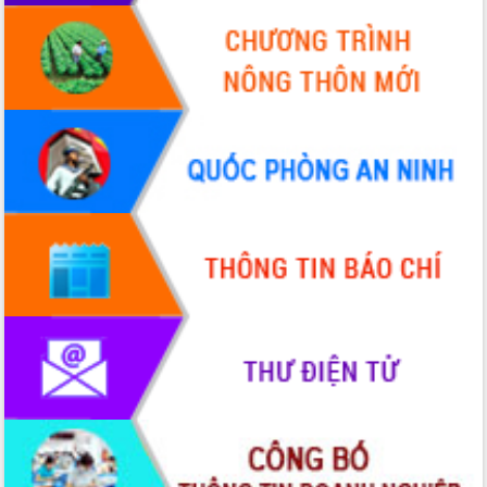
Hồ Thị Nguyên Thảo làm việc tại Trung
tâm Phục vụ hành chính công xã Ea
Phê
Xây dựng nền hành chính số đồng
hành cùng nông dân dân, doanh nghiệp
Giai đoạn 2026-2030, Đắk Lắk phấn
đấu có 77% xã đạt chuẩn nông thôn
mới
Chuyển đổi số 'mở đường' cho nông
nghiệp Đắk Lắk tăng trưởng bứt phá
Triển khai đồng bộ đo đạc, lập hồ sơ
địa chính, hoàn thiện cơ sở dữ liệu đất
đai
Ứng dụng sinh trắc học - Bước tiến
trong hành trình chuyển đổi số tại Đắk
Lắk
Đắk Lắk nâng cao hiệu quả công tác
Đảng từ Sổ tay đảng viên điện tử
Đắk Lắk đẩy mạnh nuôi biển công
nghệ, hướng tới phát triển thủy sản
bền vững