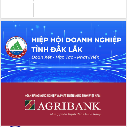
trọng trong kỷ nguyên mới
Hội nghị lần thứ tư Ban Chỉ đạo công
tác bầu cử tỉnh Đắk Lắk
Hội nghị Báo cáo viên Trung ương
tháng 01/2026
Phó Thủ tướng Hồ Quốc Dũng đánh giá
cao kết quả Chiến dịch Quang Trung
tại Đắk Lắk
Hội nghị Ban Chấp hành Đảng bộ tỉnh
Đắk Lắk lần thứ 2 (mở rộng)
Tập trung giải phóng mặt bằng, đẩy
nhanh tiến độ Tuyến đường bộ ven
biển
Gỡ khó, khởi công xây dựng, sửa chữa
toàn bộ nhà ở cho hộ dân đúng tiến độ
đề ra
UBND tỉnh Đắk Lắk tổng kết công tác
quốc phòng, quân sự địa phương năm
2025
Tập trung triển khai quyết liệt, đồng bộ
các giải pháp nhằm thực hiện hiệu quả