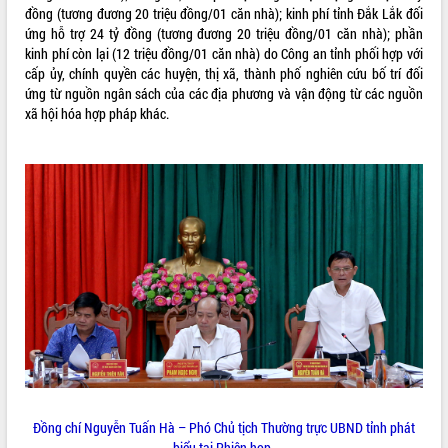
đồng (tương đương 20 triệu đồng/01 căn nhà); kinh phí tỉnh Đắk Lắk đối
VIDEO
ứng hỗ trợ 24 tỷ đồng (tương đương 20 triệu đồng/01 căn nhà); phần
kinh phí còn lại (12 triệu đồng/01 căn nhà) do Công an tỉnh phối hợp với
cấp ủy, chính quyền các huyện, thị xã, thành phố nghiên cứu bố trí đối
ứng từ nguồn ngân sách của các địa phương và vận động từ các nguồn
xã hội hóa hợp pháp khác.
Trailer Lễ hội Sầu riêng Đắk Lắk năm
2026
Khám bệnh, cấp phát thuốc miễn phí
và tặng quà người dân xã Cư Pui
Hội nghị UBND tỉnh Đắk Lắk thường kỳ
tháng 7/2026
Lễ truy tặng danh hiệu “Bà Mẹ Việt
ALBUM ẢNH
Nam Anh hùng” và trao Huân chương
Lao động
UBND tỉnh Đắk Lắk triển khai nhiệm
Đồng chí Nguyễn Tuấn Hà – Phó Chủ tịch Thường trực UBND tỉnh phát
vụ 6 tháng cuối năm 2026
biểu tại Phiên họp.