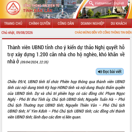
|
Vietnamese
English
TRANG CHỦ
CHÍNH QUYỀN
CÔNG DÂN
DOANH NGHIỆP
DU KHÁCH
Chủ nhật, 09/08/2026
CHÀO MỪNG ĐẾN VỚI CỔNG THÔNG TIN ĐIỆN TỬ TỈNH ĐẮK LẮK
GIỚI THIỆU
Thành viên UBND tỉnh cho ý kiến dự thảo Nghị quyết hỗ
trợ xây dựng 1.200 căn nhà cho hộ nghèo, khó khăn về
LÃNH ĐẠO UBND TỈNH
nhà ở
(09/04/2024, 22:35)
TIN TỨC SỰ KIỆN
Đọc bài viết
SỞ, BAN, NGÀNH
Chiều 09/4, UBND tỉnh tổ chức Phiên họp thông qua thành viên UBND
tỉnh các nội dung trình Kỳ họp HĐND tỉnh và nội dung thuộc thẩm quyền
UBND CÁC XÃ, PHƯỜNG
của UBND tỉnh. Dự và chủ trì phiên họp có các đồng chí: Phạm Ngọc
Nghị - Phó Bí thư Tỉnh ủy, Chủ tịch UBND tỉnh; Nguyễn Tuấn Hà – Phó
THÔNG TIN CHỈ ĐẠO ĐIỀU HÀNH
Chủ tịch Thường trực UBND tỉnh; Nguyễn Thiên Văn – Phó Chủ tịch
UBND tỉnh; H’ Yim Kđoh – Phó Chủ tịch UBND tỉnh; các đồng chí thành
HỆ THỐNG VĂN BẢN
viên UBND tỉnh; lãnh đạo các đơn vị liên quan.
VĂN BẢN HĐND TỈNH