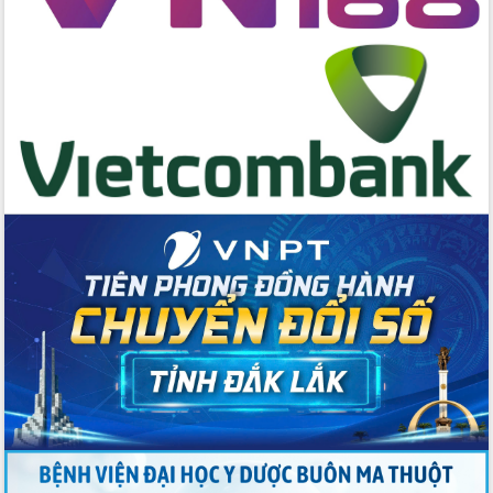
chức sản xuất sầu riêng theo hướng
bền vững
Đẩy nhanh công tác khắc phục, ổn
định đời sống Nhân dân sau bão số 13
Bí thư Tỉnh ủy Lương Nguyễn Minh
Triết dự Ngày hội đại đoàn kết tại
Buôn Đăk Tuôr, xã Cư Pui
Khởi công xây dựng Trường Phổ thông
nội trú liên cấp tiểu học và THCS xã Ia
Rvê
Phó Thủ tướng Chính phủ Mai Văn
Chính chia sẻ, động viên người dân
chịu ảnh hưởng nặng từ bão số 13
Chủ tịch UBND tỉnh kiểm tra công tác
phòng, chống bão số 13 tại các địa
bàn xung yếu
Tập trung đẩy nhanh giải ngân nguồn
vốn các chương trình mục tiêu quốc
gia
Xã Ea H'leo giữ vững và nâng cao chất
lượng các tiêu chí nông thôn mới