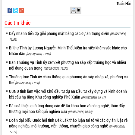
Tuấn Hải
UBND tỉnh họp báo định kỳ tháng 4
In
năm 2026
Hội thảo khoa học “Giải pháp thúc đẩy
Các tin khác
phát triển nền kinh tế xanh tại tỉnh
Đắk Lắk”
Đẩy nhanh tiến độ giải phóng mặt bằng các dự án trọng điểm
(08/08/2026,
Tăng cường giám sát, đôn đốc thực
19:53)
hiện nhiệm vụ quản lý tài sản công
Bí thư Tỉnh ủy Lương Nguyễn Minh Triết kiểm tra việc khám sức khỏe cho
hàng tuần
Nhân dân
(08/08/2026, 17:05)
Tháo gỡ những vướng mắc, đẩy mạnh
Ban Thường vụ Tỉnh ủy xem xét phương án sắp xếp trường học và nhiều
công tác cải cách thủ tục hành chính
nội dung quan trọng
(08/08/2026, 13:30)
tại Trung tâm Phục vụ hành chính
công tỉnh
Thường trực Tỉnh ủy chưa thông qua phương án sáp nhập xã, phường cụ
thể
(08/08/2026, 11:30)
Đắk Lắk: Tôn vinh 46 giải pháp tại Hội
thi Sáng tạo Kỹ thuật 2024 - 2025
UBND tỉnh làm việc với Chủ đầu tư dự án Đầu tư xây dựng và kinh doanh
kết cấu hạ tầng Khu công nghiệp Phú Xuân
Đắk Lắk rà soát, điều chỉnh Đề án 190
(07/08/2026, 19:47)
về phát triển nuôi trồng thủy sản
Rà soát hiệu quả ứng dụng các đề tài khoa học và công nghệ, thúc đẩy
Phó Chủ tịch UBND tỉnh Đắk Lắk
thương mại hóa kết quả nghiên cứu
(07/08/2026, 18:34)
Trương Công Thái kiểm tra thực địa
Đoàn đại biểu Quốc hội tỉnh Đắk Lắk thảo luận tại tổ về các dự án luật về
Dự án cao tốc Khánh Hòa - Buôn Ma
nông nghiệp, môi trường, viễn thông, chuyển giao công nghệ
(07/08/2026,
Thuột
17:12)