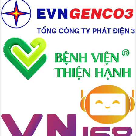
các nhiệm vụ đề ra năm 2025
Phát huy vai trò của người có uy tín
trong phòng chống tảo hôn và hôn
nhân cận huyết thống
Nông sản Tây Nguyên thu hút doanh
nghiệp nước ngoài
Đắk Lắk định vị thương hiệu du lịch
“Biển – Rừng – Cà phê” trong không
gian phát triển mới
Hội nghị chia sẻ kinh nghiệm, chuyển
giao kỹ thuật y tế, định hướng phát
triển chuyên sâu đến 2030
Chuyển đổi số mở ra không gian phát
triển trong lĩnh vực văn hóa, du lịch
Công bố quyết định của Ban Thường
vụ Tỉnh ủy về công tác cán bộ.
Thủ tướng Phạm Minh Chính: Khẩn
trương tái thiết cuộc sống người dân
sau thiên tai
Tập trung nâng cao chất lượng, tổ