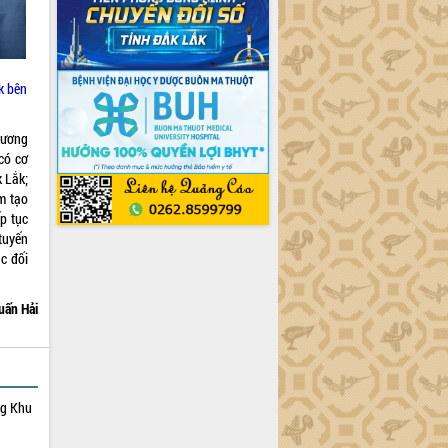
k bên
 ương
có cơ
k Lắk;
m tạo
ếp tục
tuyến
c đối
uấn Hải
ng Khu