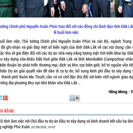
tướng Chính phủ Nguyễn Xuân Phúc trao đổi với các đồng chí lãnh đạo tỉnh Đắk Lắ
lề buổi làm việc.
buổi làm việc, Thủ tướng Chính phủ Nguyễn Xuân Phúc và các Bộ, ngành Trung
 đã ghi nhận và giải đáp một số kiến nghị của tỉnh Đắk Lắk về các nội dung: cần 
ặc thù về giá điện đối với các dự án nhà máy năng lượng mặt trời triển khai tại Đắ
tư xây dựng cửa khẩu Đắk Ruê giữa Đắk Lắk và tỉnh Mondulkiri (Campuchia) nhằ
kiện thuận lợi phát triển thương mại, dịch vụ khu vực biên giới; bố trí nguồn vốn ti
 hiện Dự án giải quyết vấn đề dân di cư tự do; bổ sung kinh phí đầu tư xây dựng 
h thành phố Buôn Ma Thuột; cần có cơ chế đặc thù đối với biên chế ngành giáo dụ
những địa phương khu vực khó khăn như Đắk Lắk …
Hồng Mong - T
In
in khác
 tỉnh làm việc với Chủ đầu tư dự án Đầu tư xây dựng và kinh doanh kết cấu hạ tầ
g nghiệp Phú Xuân
(07/08/2026, 19:47)