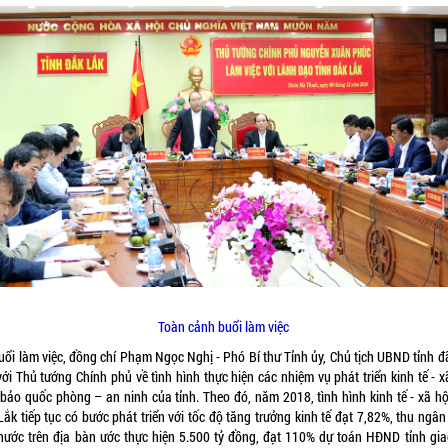
Toàn cảnh buổi làm việc
buổi làm việc, đồng chí Phạm Ngọc Nghị - Phó Bí thư Tỉnh ủy, Chủ tịch UBND tỉnh đ
ới Thủ tướng Chính phủ về tình hình thực hiện các nhiệm vụ phát triển kinh tế - x
bảo quốc phòng – an ninh của tỉnh. Theo đó, năm 2018, tình hình kinh tế - xã hộ
ắk tiếp tục có bước phát triển với tốc độ tăng trưởng kinh tế đạt 7,82%, thu ngâ
nước trên địa bàn ước thực hiện 5.500 tỷ đồng, đạt 110% dự toán HĐND tỉnh gia