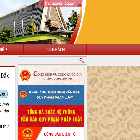
|
Vietnamese
English
IỆP
DU KHÁCH
 Đắk
viết
 tỉnh
có đại
Bí thư