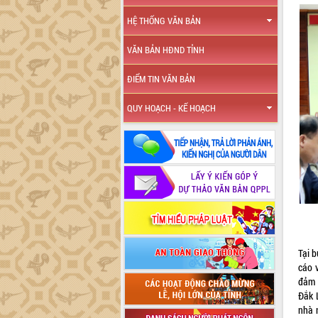
HỆ THỐNG VĂN BẢN
VĂN BẢN HĐND TỈNH
ĐIỂM TIN VĂN BẢN
QUY HOẠCH - KẾ HOẠCH
Tại 
cáo v
đảm 
Đắk L
nhà 