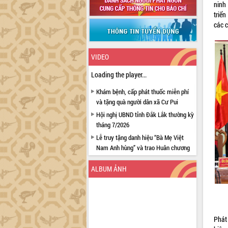
ninh
triển
các c
VIDEO
Loading the player...
Khám bệnh, cấp phát thuốc miễn phí
và tặng quà người dân xã Cư Pui
Hội nghị UBND tỉnh Đắk Lắk thường kỳ
tháng 7/2026
Lễ truy tặng danh hiệu “Bà Mẹ Việt
Nam Anh hùng” và trao Huân chương
Lao động
ALBUM ẢNH
UBND tỉnh Đắk Lắk triển khai nhiệm
vụ 6 tháng cuối năm 2026
Kỳ họp thứ Hai, Hội đồng nhân dân
tỉnh khóa XI quyết nghị nhiều nội dung
quan trọng
Phát
Bí thư Tỉnh ủy Lương Nguyễn Minh