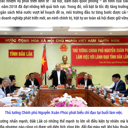
 các nhiệm vụ phát triển kinh tế - xã hội, đảm bảo quốc phòng – an ninh của Đắ
g năm 2018 đã đạt những kết quả tích cực. Trong đó, nổi bật là tốc độ tăng trưởng
ngân sách Nhà nước vượt kế hoạch đề ra, môi trường đầu tư từng bước được cải t
 doanh nghiệp phát triển mới, an ninh chính trị, trật tự an toàn xã hội được giữ vữ
Thủ tướng Chính phủ Nguyễn Xuân Phúc phát biểu chỉ đạo tại buổi làm việc.
tướng nhấn mạnh, Đắk Lắk có những thế mạnh to lớn về điều kiện tự nhiên mà 
địa phương nào cũng có được với diện tích rộng lớn, đất đai màu mỡ, khí hậu thuậ