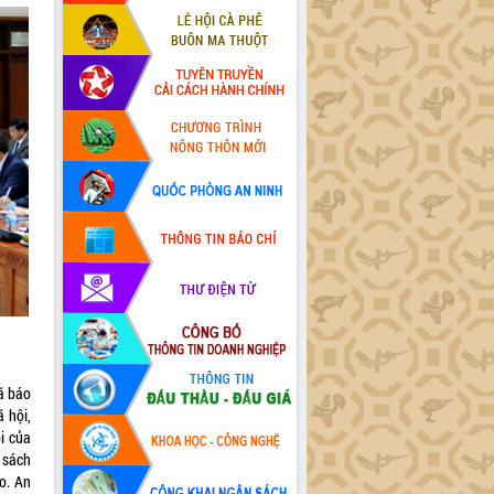
ã báo
ã hội,
i của
n sách
o. An