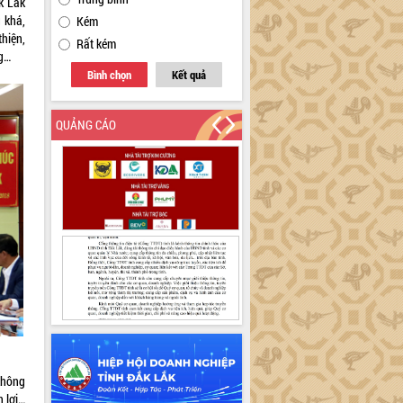
k Lắk
 khá,
Kém
hiện,
Rất kém
ng…
Bình chọn
Kết quả
QUẢNG CÁO
không
n lợi…