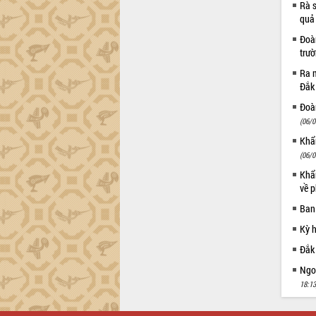
Rà s
Đắk Lắk”
quả
Tăng cường giám sát, đôn đốc thực
Đoàn
hiện nhiệm vụ quản lý tài sản công
trư
hàng tuần
Tháo gỡ những vướng mắc, đẩy mạnh
Ra m
Đắk
công tác cải cách thủ tục hành chính
tại Trung tâm Phục vụ hành chính
Đoàn
công tỉnh
(06/0
Đắk Lắk: Tôn vinh 46 giải pháp tại Hội
Khẩn
thi Sáng tạo Kỹ thuật 2024 - 2025
(06/0
Đắk Lắk rà soát, điều chỉnh Đề án 190
Khẩn
về phát triển nuôi trồng thủy sản
về p
Phó Chủ tịch UBND tỉnh Đắk Lắk
Ban
Trương Công Thái kiểm tra thực địa
Dự án cao tốc Khánh Hòa - Buôn Ma
Kỳ 
Thuột
Đắk
Định vị cà phê Việt Nam như một “di
Ngoạ
sản sống” trong dòng chảy toàn cầu
18:13
Xây dựng nông thôn mới: Nâng cao đời
sống người dân từ những mô hình thiết