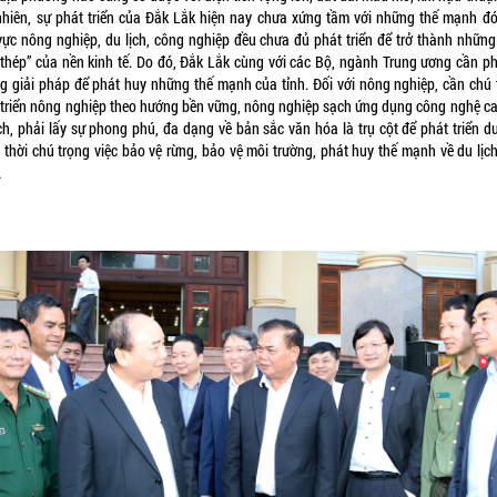
nhiên, sự phát triển của Đắk Lắk hiện nay chưa xứng tầm với những thế mạnh đó
 vực nông nghiệp, du lịch, công nghiệp đều chưa đủ phát triển để trở thành những
thép” của nền kinh tế. Do đó, Đắk Lắk cùng với các Bộ, ngành Trung ương cần ph
g giải pháp để phát huy những thế mạnh của tỉnh. Đối với nông nghiệp, cần chú 
 triển nông nghiệp theo hướng bền vững, nông nghiệp sạch ứng dụng công nghệ ca
ch, phải lấy sự phong phú, đa dạng về bản sắc văn hóa là trụ cột để phát triển du
 thời chú trọng việc bảo vệ rừng, bảo vệ môi trường, phát huy thế mạnh về du lịch
…