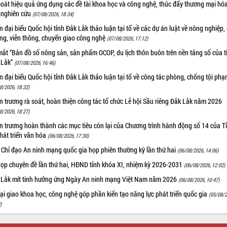
oát hiệu quả ứng dụng các đề tài khoa học và công nghệ, thúc đẩy thương mại hóa
 nghiên cứu
(07/08/2026, 18:34)
 đại biểu Quốc hội tỉnh Đắk Lắk thảo luận tại tổ về các dự án luật về nông nghiệp,
ờng, viễn thông, chuyển giao công nghệ
(07/08/2026, 17:12)
ắt “Bản đồ số nông sản, sản phẩm OCOP, du lịch thôn buôn trên nền tảng số của t
 Lắk”
(07/08/2026, 16:46)
 đại biểu Quốc hội tỉnh Đắk Lắk thảo luận tại tổ về công tác phòng, chống tội ph
8/2026, 18:32)
 trương rà soát, hoàn thiện công tác tổ chức Lễ hội Sầu riêng Đắk Lắk năm 2026
8/2026, 18:27)
 trương hoàn thành các mục tiêu còn lại của Chương trình hành động số 14 của T
hát triển văn hóa
(06/08/2026, 17:30)
 Chỉ đạo An ninh mạng quốc gia họp phiên thường kỳ lần thứ hai
(06/08/2026, 14:06)
họp chuyên đề lần thứ hai, HĐND tỉnh khóa XI, nhiệm kỳ 2026-2031
(06/08/2026, 12:02)
 Lắk mít tinh hưởng ứng Ngày An ninh mạng Việt Nam năm 2026
(06/08/2026, 10:47)
i giao khoa học, công nghệ góp phần kiến tạo năng lực phát triển quốc gia
(05/08/2
)