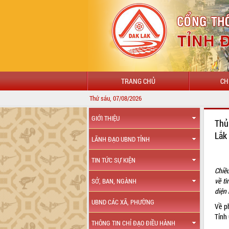
TRANG CHỦ
CH
Thứ sáu, 07/08/2026
GIỚI THIỆU
Thủ
Lắ
LÃNH ĐẠO UBND TỈNH
TIN TỨC SỰ KIỆN
Chiề
về tì
SỞ, BAN, NGÀNH
diện
UBND CÁC XÃ, PHƯỜNG
Về ph
Tỉnh
THÔNG TIN CHỈ ĐẠO ĐIỀU HÀNH