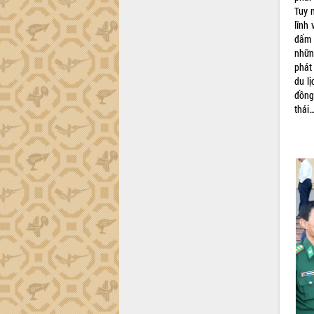
tiến đầu tư tỉnh
Tuy 
Ngành cá ngừ Đắk Lắk chủ động thích
lĩnh
ứng để giữ vững thị trường xuất khẩu
đấm 
Diễn đàn Kinh tế tư nhân Việt Nam đột
nhữn
phá cơ chế - Hợp tác công tư
phát
du lị
Đề án 06 tạo bước ngoặt đột phá trong
đồng
cải cách hành chính tỉnh Đắk Lắk
thái
Kết nối tour, đẩy mạnh chuyển đổi số
để phát triển du lịch Đắk Lắk
Khởi động Dự án Đầu tư xây dựng hạ
tầng kỹ thuật Cụm công nghiệp Tân
Tiến
Gặp mặt các cơ quan báo chí nhân Kỷ
niệm 101 năm Ngày Báo chí Cách
mạng Việt Nam
Đắk Lắk sơ kết 4 năm triển khai thực
hiện Đề án 06 của Chính phủ
Họp báo thông tin về Hội nghị Công bố
Quy hoạch và Xúc tiến đầu tư tỉnh Đắk
Lắk