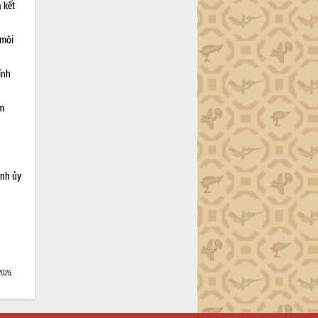
 kết
 môi
ỉnh
ạm
ỉnh ủy
026,