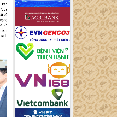
. Các
 “quả
ải có
trọng
o. Về
 lịch,
 sinh