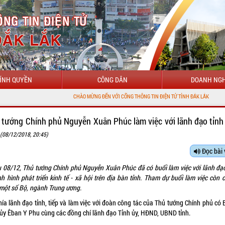
ÍNH QUYỀN
CÔNG DÂN
DOANH NGH
CHÀO MỪNG ĐẾN VỚI CỔNG THÔNG TIN ĐIỆN TỬ TỈNH ĐẮK LẮK
 tướng Chính phủ Nguyễn Xuân Phúc làm việc với lãnh đạo tỉnh
k
(08/12/2018, 20:45)
Đọc bài 
u 08/12, Thủ tướng Chính phủ Nguyễn Xuân Phúc đã có buổi làm việc với lãnh đạo
nh hình phát triển kinh tế - xã hội trên địa bàn tỉnh. Tham dự buổi làm việc còn 
 một số Bộ, ngành Trung ương.
ía lãnh đạo tỉnh, tiếp và làm việc với đoàn công tác của Thủ tướng Chính phủ có 
 ủy Êban Y Phu cùng các đồng chí lãnh đạo Tỉnh ủy, HĐND, UBND tỉnh.