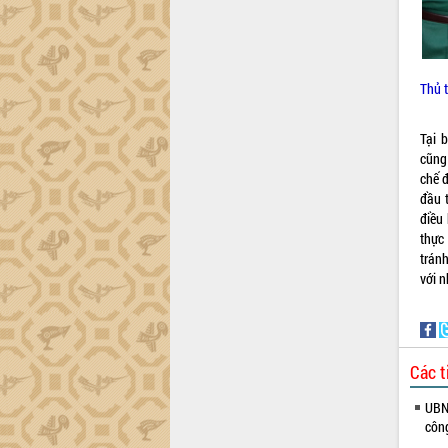
Khơi thông điểm nghẽn, đẩy nhanh
giải ngân vốn khắc phục thiên tai
HĐND tỉnh thông qua điều chỉnh Quy
hoạch tỉnh thời kỳ 2021-2030
Thủ 
Hội thảo góp ý hồ sơ điều chỉnh quy
hoạch tỉnh Đắk Lắk thời kỳ 2021-2030,
tầm nhìn đến năm 2050
Tại 
Nâng cao hiệu quả hoạt động của các
cũng
doanh nghiệp nhà nước
chế đ
đầu 
Hội nghị triển khai kết nối mạng
điều 
truyền số liệu chuyên dùng phục vụ cơ
thực
quan Đảng, Nhà nước
trán
Lễ phát động chuỗi hoạt động chung
với 
tay làm sạch môi trường
Xã Ea Kar bước chuyển mình trong
công tác cải cách hành chính mô hình
mới
Các t
UBND tỉnh họp báo định kỳ tháng 4
năm 2026
UBND
Hội thảo khoa học “Giải pháp thúc đẩy
côn
phát triển nền kinh tế xanh tại tỉnh