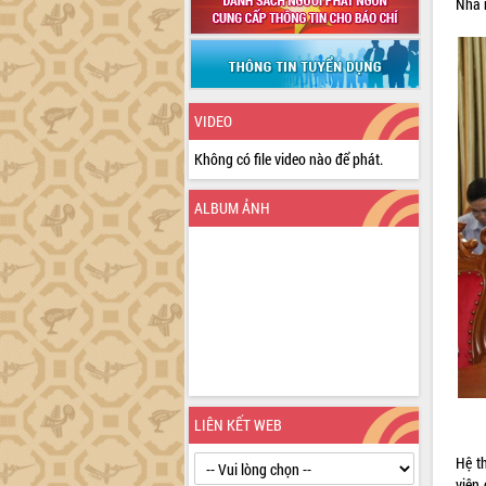
Nhà n
VIDEO
Không có file video nào để phát.
ALBUM ẢNH
LIÊN KẾT WEB
Hệ t
viên