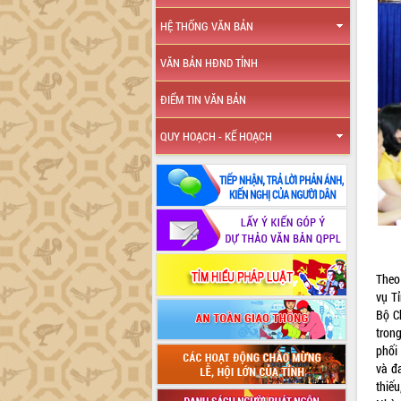
HỆ THỐNG VĂN BẢN
VĂN BẢN HĐND TỈNH
ĐIỂM TIN VĂN BẢN
QUY HOẠCH - KẾ HOẠCH
Theo
vụ T
Bộ C
tron
phối
và đ
thiế