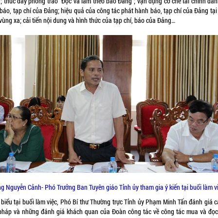
; thúc đẩy phong trào “Đọc và làm theo báo Đảng”; vận dụng cơ chế tài chính dàn
báo, tạp chí của Đảng; hiệu quả của công tác phát hành báo, tạp chí của Đảng tại
vùng xa; cải tiến nội dung và hình thức của tạp chí, báo của Đảng…
g Nguyễn Cảnh- Phó Trưởng Ban Tuyên giáo Tỉnh ủy tham gia ý kiến tại buổi làm v
 biểu tại buổi làm việc, Phó Bí thư Thường trực Tỉnh ủy Phạm Minh Tấn đánh giá c
 pháp và những đánh giá khách quan của Đoàn công tác về công tác mua và đọc