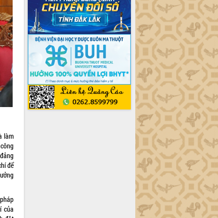
à làm
 công
 đảng
chí để
hưởng
i pháp
í của