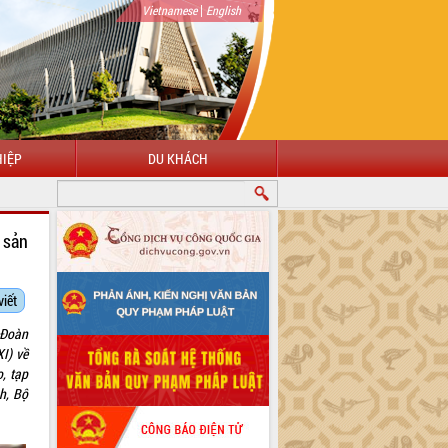
|
Vietnamese
English
IỆP
DU KHÁCH
 sản
viết
 Đoàn
I) về
o, tạp
h, Bộ