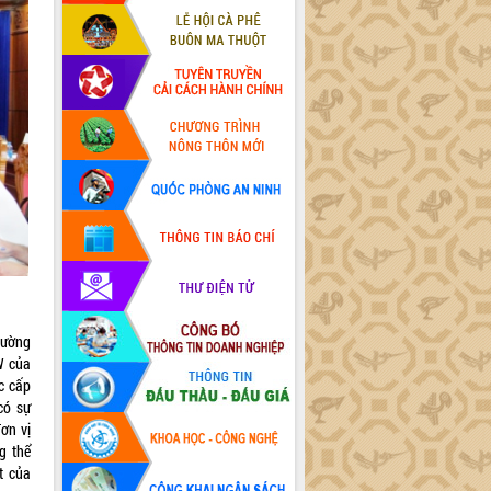
hường
W của
c cấp
có sự
ơn vị
g thể
t của