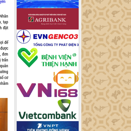
uyễn
 Nhân
, tạp
h đặt
ợi để
 được
, đơn
ị trấn
 quản
thường
số cơ
 nhằm