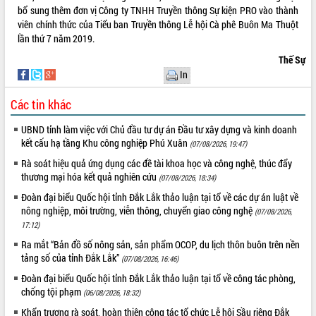
Quy hoạch và Xúc tiến đầu tư tỉnh Đắk
bổ sung thêm đơn vị Công ty TNHH Truyền thông Sự kiện PRO vào thành
Lắk
viên chính thức của Tiểu ban Truyền thông Lễ hội Cà phê Buôn Ma Thuột
Khơi thông điểm nghẽn, đẩy nhanh
lần thứ 7 năm 2019.
giải ngân vốn khắc phục thiên tai
Thế Sự
HĐND tỉnh thông qua điều chỉnh Quy
In
hoạch tỉnh thời kỳ 2021-2030
Hội thảo góp ý hồ sơ điều chỉnh quy
Các tin khác
hoạch tỉnh Đắk Lắk thời kỳ 2021-2030,
tầm nhìn đến năm 2050
UBND tỉnh làm việc với Chủ đầu tư dự án Đầu tư xây dựng và kinh doanh
Nâng cao hiệu quả hoạt động của các
kết cấu hạ tầng Khu công nghiệp Phú Xuân
(07/08/2026, 19:47)
doanh nghiệp nhà nước
Rà soát hiệu quả ứng dụng các đề tài khoa học và công nghệ, thúc đẩy
Hội nghị triển khai kết nối mạng
thương mại hóa kết quả nghiên cứu
(07/08/2026, 18:34)
truyền số liệu chuyên dùng phục vụ cơ
Đoàn đại biểu Quốc hội tỉnh Đắk Lắk thảo luận tại tổ về các dự án luật về
quan Đảng, Nhà nước
nông nghiệp, môi trường, viễn thông, chuyển giao công nghệ
(07/08/2026,
Lễ phát động chuỗi hoạt động chung
17:12)
tay làm sạch môi trường
Ra mắt “Bản đồ số nông sản, sản phẩm OCOP, du lịch thôn buôn trên nền
Xã Ea Kar bước chuyển mình trong
tảng số của tỉnh Đắk Lắk”
(07/08/2026, 16:46)
công tác cải cách hành chính mô hình
Đoàn đại biểu Quốc hội tỉnh Đắk Lắk thảo luận tại tổ về công tác phòng,
mới
chống tội phạm
(06/08/2026, 18:32)
UBND tỉnh họp báo định kỳ tháng 4
năm 2026
Khẩn trương rà soát, hoàn thiện công tác tổ chức Lễ hội Sầu riêng Đắk