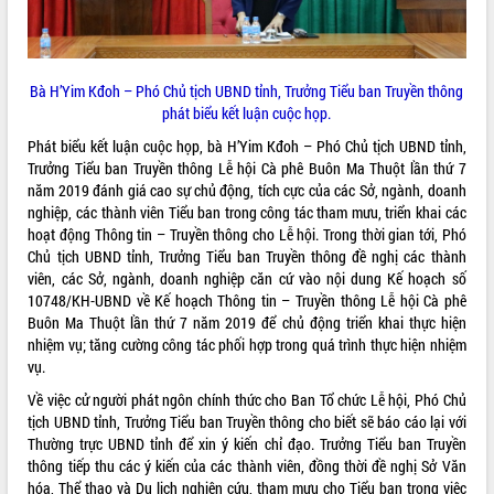
món ăn từ sầu riêng
Đắk Lắk công bố Quy hoạch và xúc
tiến đầu tư tỉnh
Ngành cá ngừ Đắk Lắk chủ động thích
Bà H’Yim Kđoh – Phó Chủ tịch UBND tỉnh, Trưởng Tiểu ban Truyền thông
ứng để giữ vững thị trường xuất khẩu
phát biểu kết luận cuộc họp.
Diễn đàn Kinh tế tư nhân Việt Nam đột
Phát biểu kết luận cuộc họp, bà H’Yim Kđoh – Phó Chủ tịch UBND tỉnh,
phá cơ chế - Hợp tác công tư
Trưởng Tiểu ban Truyền thông Lễ hội Cà phê Buôn Ma Thuột lần thứ 7
Đề án 06 tạo bước ngoặt đột phá trong
năm 2019 đánh giá cao sự chủ động, tích cực của các Sở, ngành, doanh
cải cách hành chính tỉnh Đắk Lắk
nghiệp, các thành viên Tiểu ban trong công tác tham mưu, triển khai các
Kết nối tour, đẩy mạnh chuyển đổi số
hoạt động Thông tin – Truyền thông cho Lễ hội. Trong thời gian tới, Phó
để phát triển du lịch Đắk Lắk
Chủ tịch UBND tỉnh, Trưởng Tiểu ban Truyền thông đề nghị các thành
viên, các Sở, ngành, doanh nghiệp căn cứ vào nội dung Kế hoạch số
Khởi động Dự án Đầu tư xây dựng hạ
10748/KH-UBND về Kế hoạch Thông tin – Truyền thông Lễ hội Cà phê
tầng kỹ thuật Cụm công nghiệp Tân
Buôn Ma Thuột lần thứ 7 năm 2019 để chủ động triển khai thực hiện
Tiến
nhiệm vụ; tăng cường công tác phối hợp trong quá trình thực hiện nhiệm
Gặp mặt các cơ quan báo chí nhân Kỷ
vụ.
niệm 101 năm Ngày Báo chí Cách
mạng Việt Nam
Về việc cử người phát ngôn chính thức cho Ban Tổ chức Lễ hội, Phó Chủ
tịch UBND tỉnh, Trưởng Tiểu ban Truyền thông cho biết sẽ báo cáo lại với
Đắk Lắk sơ kết 4 năm triển khai thực
Thường trực UBND tỉnh để xin ý kiến chỉ đạo. Trưởng Tiểu ban Truyền
hiện Đề án 06 của Chính phủ
thông tiếp thu các ý kiến của các thành viên, đồng thời đề nghị Sở Văn
Họp báo thông tin về Hội nghị Công bố
hóa, Thể thao và Du lịch nghiên cứu, tham mưu cho Tiểu ban trong việc