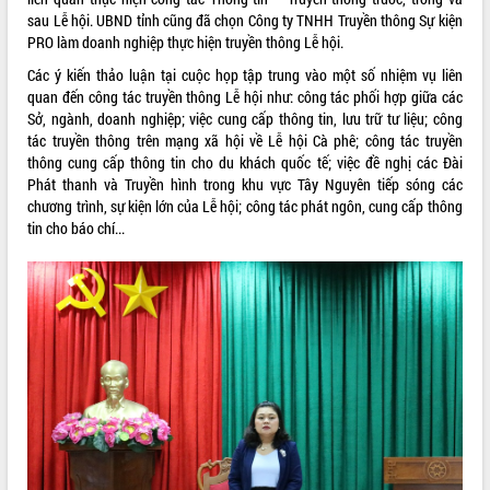
quan trọng
sau Lễ hội. UBND tỉnh cũng đã chọn Công ty TNHH Truyền thông Sự kiện
PRO làm doanh nghiệp thực hiện truyền thông Lễ hội.
Bí thư Tỉnh ủy Lương Nguyễn Minh
Triết thăm, tặng quà người có công với
Các ý kiến thảo luận tại cuộc họp tập trung vào một số nhiệm vụ liên
cách mạng
quan đến công tác truyền thông Lễ hội như: công tác phối hợp giữa các
Rà soát, hoàn thiện hệ thống thiết chế
Sở, ngành, doanh nghiệp; việc cung cấp thông tin, lưu trữ tư liệu; công
văn hóa, thể thao đáp ứng yêu cầu
tác truyền thông trên mạng xã hội về Lễ hội Cà phê; công tác truyền
LIÊN KẾT WEB
phát triển mới
thông cung cấp thông tin cho du khách quốc tế; việc đề nghị các Đài
Phát thanh và Truyền hình trong khu vực Tây Nguyên tiếp sóng các
Thường trực HĐND tỉnh Đắk Lắk gặp
chương trình, sự kiện lớn của Lễ hội; công tác phát ngôn, cung cấp thông
mặt Đoàn chuyên gia y tế TP. Hồ Chí
tin cho báo chí...
Minh
THỐNG KÊ TRUY CẬP
Lễ truy điệu và an táng hài cốt liệt sĩ
tại Nghĩa trang Liệt sĩ xã Sơn Hòa
Hôm nay:
15273
Bàn giải pháp tháo gỡ khó khăn trong
Tất cả:
66060596
xuất khẩu sầu riêng và triển khai quy
định EUDR
Thứ trưởng Bộ Nông nghiệp và Môi
trường Nguyễn Hoàng Hiệp khảo sát
vùng trồng và doanh nghiệp đóng gói
sầu riêng tại Đắk Lắk
Trình diễn nghệ thuật chế biến các