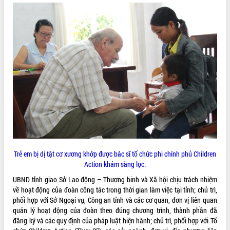
ĐIỂM TIN VĂN BẢN
QUY HOẠCH - KẾ HOẠCH
Trẻ em bị dị tật cơ xương khớp được bác sĩ tổ chức phi chính phủ Children
Action khám sàng lọc.
UBND tỉnh giao Sở Lao động – Thương binh và Xã hội chịu trách nhiệm
về hoạt động của đoàn công tác trong thời gian làm việc tại tỉnh; chủ trì,
phối hợp với Sở Ngoại vụ, Công an tỉnh và các cơ quan, đơn vị liên quan
quản lý hoạt động của đoàn theo đúng chương trình, thành phần đã
đăng ký và các quy định của pháp luật hiện hành; chủ trì, phối hợp với Tổ