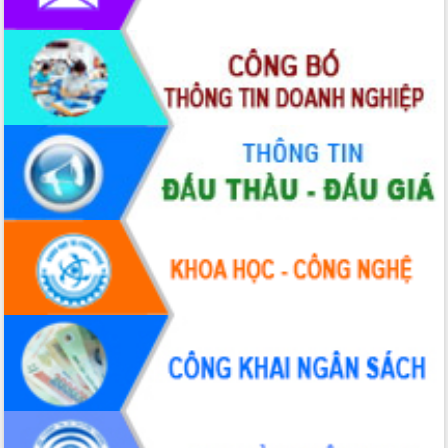
Hòn Yến phát triển du lịch gắn với bảo
tồn biển
Lấy ý kiến điều chỉnh Quy hoạch tỉnh
Đắk Lắk thời kỳ 2021-2030, tầm nhìn
đến năm 2050
Phát động chiến dịch 30 ngày đêm
giải phóng mặt bằng Tuyến đường bộ
ven biển
Đắk Lắk nỗ lực thúc đẩy tăng trưởng
kinh tế từ 10% trở lên trong Quý
II/2026
Đắk Lắk ký kết thỏa thuận hợp tác về
chuyển đổi số giai đoạn 2026 – 2030
với Tập đoàn Bưu chính Viễn thông
Việt Nam
Thứ trưởng Bộ Y tế làm việc với tỉnh
Đắk Lắk về phát triển nhân lực y tế
cho trạm y tế cấp xã
Du lịch Đắk Lắk nâng tầm trải nghiệm
du khách thông qua Hệ thống cơ sở dữ
liệu và Bản đồ số