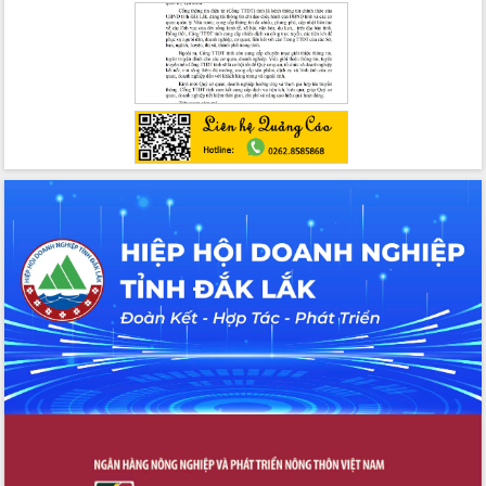
hai con số trong năm 2026
Tổ chức trang trọng Lễ hội Đền thờ
Lương Văn Chánh năm 2026
Phó Bí thư Tỉnh ủy Đắk Lắk Đỗ Hữu
Huy giữ chức Bí thư Đảng ủy Ủy Ban
Nhân dân tỉnh
Bệnh án điện tử thúc đẩy chuyển đổi
số y tế tại Đắk Lắk
Chuyển đổi số thư viện: Mở rộng
không gian tri thức trong thời đại số
Đánh giá, rút kinh nghiệm công tác tổ
chức diễn tập trước ngày bầu cử
Chương trình “Gặp gỡ hữu nghị –
Friendship Meeting New Year 2026”
Bầu cử Quốc hội và HĐND: Cử tri Đắk
Lắk gửi gắm niềm tin, kỳ vọng vào lá
phiếu
Đắk Lắk sẵn sàng các điều kiện cho
Ngày hội bầu cử đại biểu Quốc hội
khóa XVI và HĐND các cấp nhiệm kỳ