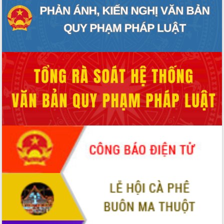
Hội thảo góp ý hồ sơ điều chỉnh quy
hoạch tỉnh Đắk Lắk thời kỳ 2021-2030,
tầm nhìn đến năm 2050
Nâng cao hiệu quả hoạt động của các
doanh nghiệp nhà nước
Hội nghị triển khai kết nối mạng
truyền số liệu chuyên dùng phục vụ cơ
quan Đảng, Nhà nước
Lễ phát động chuỗi hoạt động chung
tay làm sạch môi trường
Xã Ea Kar bước chuyển mình trong
công tác cải cách hành chính mô hình
mới
UBND tỉnh họp báo định kỳ tháng 4
năm 2026
Hội thảo khoa học “Giải pháp thúc đẩy
phát triển nền kinh tế xanh tại tỉnh
Đắk Lắk”
Tăng cường giám sát, đôn đốc thực
hiện nhiệm vụ quản lý tài sản công
hàng tuần