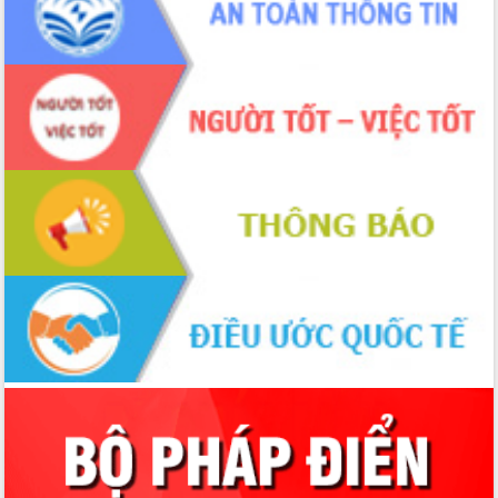
Tập huấn ứng dụng trí tuệ nhân tạo (AI)
trong thương mại điện tử năm 2026
Đoàn đại biểu Quốc hội tỉnh Đắk Lắk
trao đổi thông tin trước Kỳ họp thứ
nhất, Quốc hội khóa XVI
Quyết liệt cải cách hành chính, khơi
thông nguồn lực phát triển
Nâng cao hiệu lực, hiệu quả HĐND
tỉnh thông qua hiện đại hóa hành chính
Xã Ea Phê gắn cải cách hành chính với
chuyển đổi số
Phó Chủ tịch Thường trực UBND tỉnh
Hồ Thị Nguyên Thảo làm việc tại Trung
tâm Phục vụ hành chính công xã Ea
Phê
Xây dựng nền hành chính số đồng
hành cùng nông dân dân, doanh nghiệp
Giai đoạn 2026-2030, Đắk Lắk phấn
đấu có 77% xã đạt chuẩn nông thôn
mới