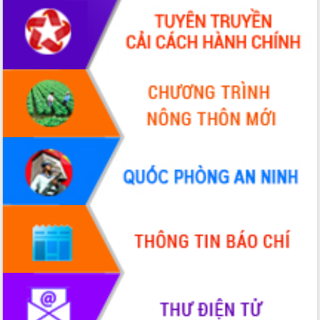
Tháo gỡ những vướng mắc, đẩy mạnh
công tác cải cách thủ tục hành chính
tại Trung tâm Phục vụ hành chính
công tỉnh
Đắk Lắk: Tôn vinh 46 giải pháp tại Hội
thi Sáng tạo Kỹ thuật 2024 - 2025
Đắk Lắk rà soát, điều chỉnh Đề án 190
về phát triển nuôi trồng thủy sản
Phó Chủ tịch UBND tỉnh Đắk Lắk
Trương Công Thái kiểm tra thực địa
Dự án cao tốc Khánh Hòa - Buôn Ma
Thuột
Định vị cà phê Việt Nam như một “di
sản sống” trong dòng chảy toàn cầu
Xây dựng nông thôn mới: Nâng cao đời
sống người dân từ những mô hình thiết
thực
Quyết liệt tháo gỡ vướng mắc, đẩy
nhanh tiến độ các dự án trọng điểm
trong Khu kinh tế Nam Phú Yên