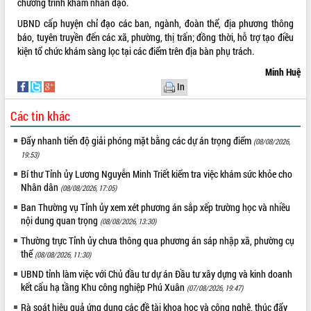
chương trình khám nhân đạo.
phát triển mới
UBND cấp huyện chỉ đạo các ban, ngành, đoàn thể, địa phương thông
Thường trực HĐND tỉnh Đắk Lắk gặp
báo, tuyên truyền đến các xã, phường, thị trấn; đồng thời, hỗ trợ tạo điều
mặt Đoàn chuyên gia y tế TP. Hồ Chí
kiện tổ chức khám sàng lọc tại các điểm trên địa bàn phụ trách.
Minh
THỐNG KÊ TRUY CẬP
Minh Huệ
Lễ truy điệu và an táng hài cốt liệt sĩ
In
tại Nghĩa trang Liệt sĩ xã Sơn Hòa
Hôm nay:
4917
Bàn giải pháp tháo gỡ khó khăn trong
Tất cả:
66090585
Các tin khác
xuất khẩu sầu riêng và triển khai quy
định EUDR
Đẩy nhanh tiến độ giải phóng mặt bằng các dự án trọng điểm
(08/08/2026,
Thứ trưởng Bộ Nông nghiệp và Môi
19:53)
trường Nguyễn Hoàng Hiệp khảo sát
Bí thư Tỉnh ủy Lương Nguyễn Minh Triết kiểm tra việc khám sức khỏe cho
vùng trồng và doanh nghiệp đóng gói
Nhân dân
(08/08/2026, 17:05)
sầu riêng tại Đắk Lắk
Ban Thường vụ Tỉnh ủy xem xét phương án sắp xếp trường học và nhiều
Trình diễn nghệ thuật chế biến các
nội dung quan trọng
(08/08/2026, 13:30)
món ăn từ sầu riêng
Thường trực Tỉnh ủy chưa thông qua phương án sáp nhập xã, phường cụ
Đắk Lắk công bố Quy hoạch và xúc
thể
tiến đầu tư tỉnh
(08/08/2026, 11:30)
Ngành cá ngừ Đắk Lắk chủ động thích
UBND tỉnh làm việc với Chủ đầu tư dự án Đầu tư xây dựng và kinh doanh
ứng để giữ vững thị trường xuất khẩu
kết cấu hạ tầng Khu công nghiệp Phú Xuân
(07/08/2026, 19:47)
Diễn đàn Kinh tế tư nhân Việt Nam đột
Rà soát hiệu quả ứng dụng các đề tài khoa học và công nghệ, thúc đẩy