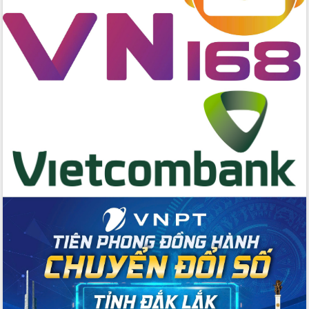
chúc mừng các bệnh viện nhân Ngày
Thầy thuốc Việt Nam
Rộn ràng lễ hội truyền thống Sông
nước Đà Nông lần thứ I năm 2026
Kỳ họp Chuyên đề lần thứ Năm, HĐND
tỉnh Đắk Lắk thông qua các nghị quyết
quan trọng
Thống nhất danh sách giới thiệu ứng
cử đại biểu Quốc hội khoá XVI và đại
biểu HĐND tỉnh Đắk Lắk, nhiệm kỳ
2026-2031
Phát động hai phong trào thi đua quan
trọng trong kỷ nguyên mới
Hội nghị lần thứ tư Ban Chỉ đạo công
tác bầu cử tỉnh Đắk Lắk
Hội nghị Báo cáo viên Trung ương
tháng 01/2026
Phó Thủ tướng Hồ Quốc Dũng đánh giá
cao kết quả Chiến dịch Quang Trung
tại Đắk Lắk