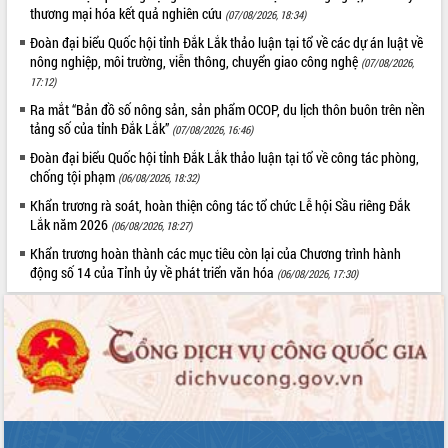
phá cơ chế - Hợp tác công tư
thương mại hóa kết quả nghiên cứu
(07/08/2026, 18:34)
Đề án 06 tạo bước ngoặt đột phá trong
Đoàn đại biểu Quốc hội tỉnh Đắk Lắk thảo luận tại tổ về các dự án luật về
cải cách hành chính tỉnh Đắk Lắk
nông nghiệp, môi trường, viễn thông, chuyển giao công nghệ
(07/08/2026,
Kết nối tour, đẩy mạnh chuyển đổi số
17:12)
để phát triển du lịch Đắk Lắk
Ra mắt “Bản đồ số nông sản, sản phẩm OCOP, du lịch thôn buôn trên nền
Khởi động Dự án Đầu tư xây dựng hạ
tảng số của tỉnh Đắk Lắk”
(07/08/2026, 16:46)
tầng kỹ thuật Cụm công nghiệp Tân
Đoàn đại biểu Quốc hội tỉnh Đắk Lắk thảo luận tại tổ về công tác phòng,
Tiến
chống tội phạm
(06/08/2026, 18:32)
Gặp mặt các cơ quan báo chí nhân Kỷ
Khẩn trương rà soát, hoàn thiện công tác tổ chức Lễ hội Sầu riêng Đắk
niệm 101 năm Ngày Báo chí Cách
Lắk năm 2026
(06/08/2026, 18:27)
mạng Việt Nam
Khẩn trương hoàn thành các mục tiêu còn lại của Chương trình hành
Đắk Lắk sơ kết 4 năm triển khai thực
động số 14 của Tỉnh ủy về phát triển văn hóa
hiện Đề án 06 của Chính phủ
(06/08/2026, 17:30)
Họp báo thông tin về Hội nghị Công bố
Quy hoạch và Xúc tiến đầu tư tỉnh Đắk
Lắk
Khơi thông điểm nghẽn, đẩy nhanh
giải ngân vốn khắc phục thiên tai
HĐND tỉnh thông qua điều chỉnh Quy
hoạch tỉnh thời kỳ 2021-2030