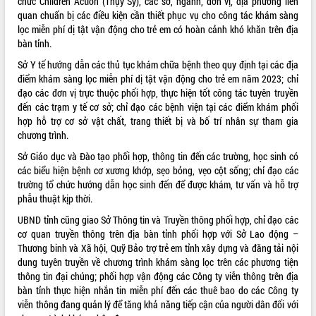
chức Children Action (Thụy Sỹ), các sở, ngành, đơn vị, địa phương liên
quan chuẩn bị các điều kiện cần thiết phục vụ cho công tác khám sàng
VIDEO
lọc miễn phí dị tật vận động cho trẻ em có hoàn cảnh khó khăn trên địa
bàn tỉnh.
Loading the player...
Sở Y tế hướng dẫn các thủ tục khám chữa bệnh theo quy định tại các địa
Khám bệnh, cấp phát thuốc miễn phí
điểm khám sàng lọc miễn phí dị tật vận động cho trẻ em năm 2023; chỉ
và tặng quà người dân xã Cư Pui
đạo các đơn vị trực thuộc phối hợp, thực hiện tốt công tác tuyên truyền
Hội nghị UBND tỉnh Đắk Lắk thường kỳ
đến các trạm y tế cơ sở; chỉ đạo các bệnh viện tại các điểm khám phối
tháng 7/2026
hợp hỗ trợ cơ sở vật chất, trang thiết bị và bố trí nhân sự tham gia
Lễ truy tặng danh hiệu “Bà Mẹ Việt
chương trình.
Nam Anh hùng” và trao Huân chương
Sở Giáo dục và Đào tạo phối hợp, thông tin đến các trường, học sinh có
Lao động
các biểu hiện bệnh cơ xương khớp, sẹo bỏng, vẹo cột sống; chỉ đạo các
ALBUM ẢNH
UBND tỉnh Đắk Lắk triển khai nhiệm
trường tổ chức hướng dẫn học sinh đến để được khám, tư vấn và hỗ trợ
vụ 6 tháng cuối năm 2026
phẫu thuật kịp thời.
Kỳ họp thứ Hai, Hội đồng nhân dân
UBND tỉnh cũng giao Sở Thông tin và Truyền thông phối hợp, chỉ đạo các
tỉnh khóa XI quyết nghị nhiều nội dung
cơ quan truyền thông trên địa bàn tỉnh phối hợp với Sở Lao động –
quan trọng
Thương binh và Xã hội, Quỹ Bảo trợ trẻ em tỉnh xây dựng và đăng tải nội
Bí thư Tỉnh ủy Lương Nguyễn Minh
dung tuyên truyền về chương trình khám sàng lọc trên các phương tiện
Triết thăm, tặng quà người có công với
thông tin đại chúng; phối hợp vận động các Công ty viễn thông trên địa
cách mạng
bàn tỉnh thực hiện nhắn tin miễn phí đến các thuê bao do các Công ty
Rà soát, hoàn thiện hệ thống thiết chế
viễn thông đang quản lý để tăng khả năng tiếp cận của người dân đối với
văn hóa, thể thao đáp ứng yêu cầu
LIÊN KẾT WEB