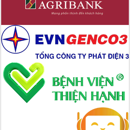
2026-2031
Đảm bảo cuộc bầu cử đại biểu Quốc
hội và đại biểu HĐND các cấp diễn ra
an toàn, hiệu quả, đúng quy định
Thủ tướng Chính phủ Phạm Minh Chính
kiểm tra, chỉ đạo hoàn thành các dự
án cao tốc và thăm khu tái định cư tại
Đắk Lắk
Sôi nổi Hội đua ngựa truyền thống Gò
Thì Thùng mừng Xuân Bính Ngọ 2026
Lãnh đạo tỉnh dâng hương tưởng niệm
tại Đập Đồng Cam đầu Xuân Bính Ngọ
Ngành nông nghiệp phấn đấu tăng
trưởng đạt 5,86% trong năm 2026
UBND tỉnh Đắk Lắk triển khai công tác
quốc phòng, quân sự địa phương năm
2026
Đắk Lắk tập trung toàn lực khắc phục
tồn tại IUU, sẵn sàng làm việc với
Đoàn thanh tra EC
Chủ tịch UBND tỉnh Tạ Anh Tuấn thăm,