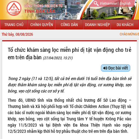
|
Vietnamese
English
TRANG CHỦ
CHÍNH QUYỀN
CÔNG DÂN
DOANH NGHIỆP
DU KHÁCH
Thứ bảy, 08/08/2026
CHÀO MỪNG ĐẾN VỚI CỔNG TH
GIỚI THIỆU
Tổ chức khám sàng lọc miễn phí dị tật vận động cho trẻ
em trên địa bàn
(27/04/2023, 15:21)
LÃNH ĐẠO UBND TỈNH
Đọc bài viết
TIN TỨC SỰ KIỆN
Trong 2 ngày (11 và 12/5), tất cả trẻ em dưới 16 tuổi trên địa bàn tỉnh sẽ
SỞ, BAN, NGÀNH
được thăm khám sàng lọc miễn phí dị tật vận động, cơ xương khớp, sẹo
bỏng, vẹo cột sống các cơ sở y tế.
UBND CÁC XÃ, PHƯỜNG
Theo đó, UBND tỉnh vừa thống nhất chủ trương để Sở Lao động –
Thương binh và Xã hội phối hợp với Tổ chức Children Action (Thụy Sỹ) và
THÔNG TIN CHỈ ĐẠO ĐIỀU HÀNH
các bác sĩ nước ngoài khám sàng lọc miễn phí dị tật vận động, cơ xương
khớp, sẹo bỏng, vẹo cột sống tại Trung tâm Y tế huyện Krông Pắc vào
HỆ THỐNG VĂN BẢN
ngày 11/5/2023 và tại Bệnh viện Đa khoa Thiện Hạnh vào ngày
12/5/2023 nhằm kịp thời hỗ trợ phẫu thuật cho trẻ em trên địa bàn tỉnh.
VĂN BẢN HĐND TỈNH