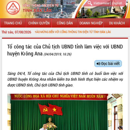
|
Vietnamese
English
TRANG CHỦ
CHÍNH QUYỀN
CÔNG DÂN
DOANH NGHIỆP
DU KHÁCH
Thứ sáu, 07/08/2026
CHÀO MỪNG ĐẾN VỚI CỔNG THÔNG TIN ĐIỆN TỬ TỈNH ĐẮK LẮK
GIỚI THIỆU
Tổ công tác của Chủ tịch UBND tỉnh làm việc với UBND
huyện Krông Ana
(04/04/2019, 16:26)
LÃNH ĐẠO UBND TỈNH
Đọc bài viết
TIN TỨC SỰ KIỆN
Sáng 04/4, Tổ công tác của Chủ tịch UBND tỉnh có buổi làm việc với
SỞ, BAN, NGÀNH
UBND huyện Krông Ana nhằm kiểm tra tình hình thực hiện các nhiệm vụ
được UBND tỉnh, Chủ tịch UBND tỉnh giao.
UBND CÁC XÃ, PHƯỜNG
THÔNG TIN CHỈ ĐẠO ĐIỀU HÀNH
HỆ THỐNG VĂN BẢN
VĂN BẢN HĐND TỈNH