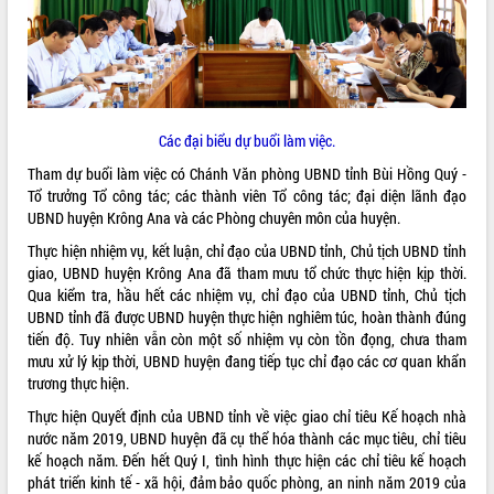
ĐIỂM TIN VĂN BẢN
QUY HOẠCH - KẾ HOẠCH
Các đại biểu dự buổi làm việc.
Tham dự buổi làm việc có Chánh Văn phòng UBND tỉnh Bùi Hồng Quý -
Tổ trưởng Tổ công tác; các thành viên Tổ công tác; đại diện lãnh đạo
UBND huyện Krông Ana và các Phòng chuyên môn của huyện.
Thực hiện nhiệm vụ, kết luận, chỉ đạo của UBND tỉnh, Chủ tịch UBND tỉnh
giao, UBND huyện Krông Ana đã tham mưu tổ chức thực hiện kịp thời.
Qua kiểm tra, hầu hết các nhiệm vụ, chỉ đạo của UBND tỉnh, Chủ tịch
UBND tỉnh đã được UBND huyện thực hiện nghiêm túc, hoàn thành đúng
tiến độ. Tuy nhiên vẫn còn một số nhiệm vụ còn tồn đọng, chưa tham
mưu xử lý kịp thời, UBND huyện đang tiếp tục chỉ đạo các cơ quan khẩn
trương thực hiện.
Thực hiện Quyết định của UBND tỉnh về việc giao chỉ tiêu Kế hoạch nhà
nước năm 2019, UBND huyện đã cụ thể hóa thành các mục tiêu, chỉ tiêu
kế hoạch năm. Đến hết Quý I, tình hình thực hiện các chỉ tiêu kế hoạch
phát triển kinh tế - xã hội, đảm bảo quốc phòng, an ninh năm 2019 của