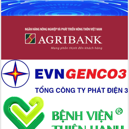
hội và đại biểu HĐND các cấp diễn ra
an toàn, hiệu quả, đúng quy định
Thủ tướng Chính phủ Phạm Minh Chính
kiểm tra, chỉ đạo hoàn thành các dự
án cao tốc và thăm khu tái định cư tại
Đắk Lắk
Sôi nổi Hội đua ngựa truyền thống Gò
Thì Thùng mừng Xuân Bính Ngọ 2026
Lãnh đạo tỉnh dâng hương tưởng niệm
tại Đập Đồng Cam đầu Xuân Bính Ngọ
Ngành nông nghiệp phấn đấu tăng
trưởng đạt 5,86% trong năm 2026
UBND tỉnh Đắk Lắk triển khai công tác
quốc phòng, quân sự địa phương năm
2026
Đắk Lắk tập trung toàn lực khắc phục
tồn tại IUU, sẵn sàng làm việc với
Đoàn thanh tra EC
Chủ tịch UBND tỉnh Tạ Anh Tuấn thăm,
chúc mừng các bệnh viện nhân Ngày
Thầy thuốc Việt Nam