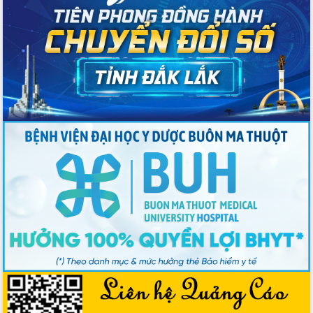
Tập trung giải phóng mặt bằng, đẩy
nhanh tiến độ Tuyến đường bộ ven
biển
Gỡ khó, khởi công xây dựng, sửa chữa
toàn bộ nhà ở cho hộ dân đúng tiến độ
đề ra
UBND tỉnh Đắk Lắk tổng kết công tác
quốc phòng, quân sự địa phương năm
2025
Tập trung triển khai quyết liệt, đồng bộ
các giải pháp nhằm thực hiện hiệu quả
các nhiệm vụ đề ra năm 2025
Phát huy vai trò của người có uy tín
trong phòng chống tảo hôn và hôn
nhân cận huyết thống
Nông sản Tây Nguyên thu hút doanh
nghiệp nước ngoài
Đắk Lắk định vị thương hiệu du lịch
“Biển – Rừng – Cà phê” trong không
gian phát triển mới
Hội nghị chia sẻ kinh nghiệm, chuyển