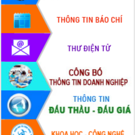
Lấy ý kiến điều chỉnh Quy hoạch tỉnh
Đắk Lắk thời kỳ 2021-2030, tầm nhìn
đến năm 2050
Phát động chiến dịch 30 ngày đêm
giải phóng mặt bằng Tuyến đường bộ
ven biển
Đắk Lắk nỗ lực thúc đẩy tăng trưởng
kinh tế từ 10% trở lên trong Quý
II/2026
Đắk Lắk ký kết thỏa thuận hợp tác về
chuyển đổi số giai đoạn 2026 – 2030
với Tập đoàn Bưu chính Viễn thông
Việt Nam
Thứ trưởng Bộ Y tế làm việc với tỉnh
Đắk Lắk về phát triển nhân lực y tế
cho trạm y tế cấp xã
Du lịch Đắk Lắk nâng tầm trải nghiệm
du khách thông qua Hệ thống cơ sở dữ
liệu và Bản đồ số
Tập huấn ứng dụng trí tuệ nhân tạo (AI)
trong thương mại điện tử năm 2026