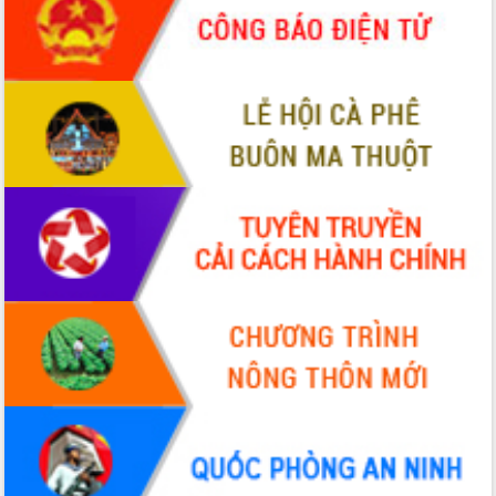
tại Trung tâm Phục vụ hành chính
công tỉnh
Đắk Lắk: Tôn vinh 46 giải pháp tại Hội
thi Sáng tạo Kỹ thuật 2024 - 2025
Đắk Lắk rà soát, điều chỉnh Đề án 190
về phát triển nuôi trồng thủy sản
Phó Chủ tịch UBND tỉnh Đắk Lắk
Trương Công Thái kiểm tra thực địa
Dự án cao tốc Khánh Hòa - Buôn Ma
Thuột
Định vị cà phê Việt Nam như một “di
sản sống” trong dòng chảy toàn cầu
Xây dựng nông thôn mới: Nâng cao đời
sống người dân từ những mô hình thiết
thực
Quyết liệt tháo gỡ vướng mắc, đẩy
nhanh tiến độ các dự án trọng điểm
trong Khu kinh tế Nam Phú Yên
Hòn Yến phát triển du lịch gắn với bảo
tồn biển