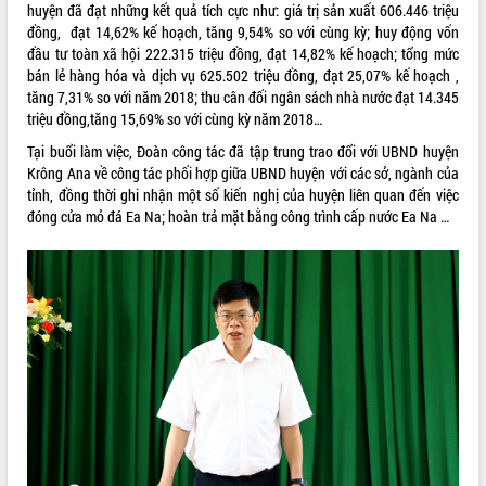
huyện đã đạt những kết quả tích cực như: giá trị sản xuất 606.446 triệu
VIDEO
đồng, đạt 14,62% kế hoạch, tăng 9,54% so với cùng kỳ; huy động vốn
đầu tư toàn xã hội 222.315 triệu đồng, đạt 14,82% kế hoạch; tổng mức
Loading the player...
bán lẻ hàng hóa và dịch vụ 625.502 triệu đồng, đạt 25,07% kế hoạch ,
tăng 7,31% so với năm 2018; thu cân đối ngân sách nhà nước đạt 14.345
Hội nghị UBND tỉnh Đắk Lắk thường kỳ
triệu đồng,tăng 15,69% so với cùng kỳ năm 2018…
tháng 7/2026
Tại buổi làm việc, Đoàn công tác đã tập trung trao đổi với UBND huyện
Lễ truy tặng danh hiệu “Bà Mẹ Việt
Krông Ana về công tác phối hợp giữa UBND huyện với các sở, ngành của
Nam Anh hùng” và trao Huân chương
tỉnh, đồng thời ghi nhận một số kiến nghị của huyện liên quan đến việc
Lao động
đóng cửa mỏ đá Ea Na; hoàn trả mặt bằng công trình cấp nước Ea Na …
UBND tỉnh Đắk Lắk triển khai nhiệm
vụ 6 tháng cuối năm 2026
ALBUM ẢNH
Kỳ họp thứ Hai, Hội đồng nhân dân
tỉnh khóa XI quyết nghị nhiều nội dung
quan trọng
Bí thư Tỉnh ủy Lương Nguyễn Minh
Triết thăm, tặng quà người có công với
cách mạng
Rà soát, hoàn thiện hệ thống thiết chế
văn hóa, thể thao đáp ứng yêu cầu
phát triển mới
Thường trực HĐND tỉnh Đắk Lắk gặp
LIÊN KẾT WEB