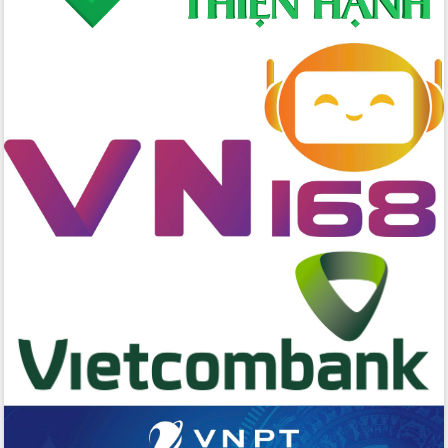
Rộn ràng lễ hội truyền thống Sông
nước Đà Nông lần thứ I năm 2026
Kỳ họp Chuyên đề lần thứ Năm, HĐND
tỉnh Đắk Lắk thông qua các nghị quyết
quan trọng
Thống nhất danh sách giới thiệu ứng
cử đại biểu Quốc hội khoá XVI và đại
biểu HĐND tỉnh Đắk Lắk, nhiệm kỳ
2026-2031
Phát động hai phong trào thi đua quan
trọng trong kỷ nguyên mới
Hội nghị lần thứ tư Ban Chỉ đạo công
tác bầu cử tỉnh Đắk Lắk
Hội nghị Báo cáo viên Trung ương
tháng 01/2026
Phó Thủ tướng Hồ Quốc Dũng đánh giá
cao kết quả Chiến dịch Quang Trung
tại Đắk Lắk
Hội nghị Ban Chấp hành Đảng bộ tỉnh
Đắk Lắk lần thứ 2 (mở rộng)