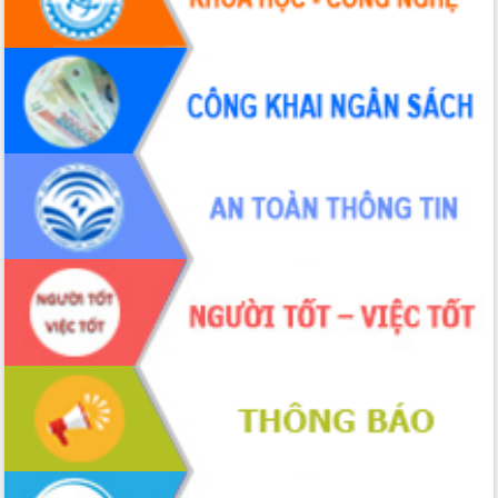
Đoàn đại biểu Quốc hội tỉnh Đắk Lắk
trao đổi thông tin trước Kỳ họp thứ
nhất, Quốc hội khóa XVI
Quyết liệt cải cách hành chính, khơi
thông nguồn lực phát triển
Nâng cao hiệu lực, hiệu quả HĐND
tỉnh thông qua hiện đại hóa hành chính
Xã Ea Phê gắn cải cách hành chính với
chuyển đổi số
Phó Chủ tịch Thường trực UBND tỉnh
Hồ Thị Nguyên Thảo làm việc tại Trung
tâm Phục vụ hành chính công xã Ea
Phê
Xây dựng nền hành chính số đồng
hành cùng nông dân dân, doanh nghiệp
Giai đoạn 2026-2030, Đắk Lắk phấn
đấu có 77% xã đạt chuẩn nông thôn
mới
Chuyển đổi số 'mở đường' cho nông
nghiệp Đắk Lắk tăng trưởng bứt phá