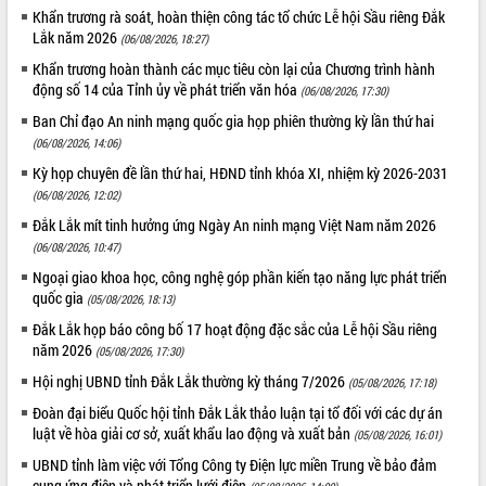
cải cách hành chính tỉnh Đắk Lắk
Khẩn trương rà soát, hoàn thiện công tác tổ chức Lễ hội Sầu riêng Đắk
Lắk năm 2026
Kết nối tour, đẩy mạnh chuyển đổi số
(06/08/2026, 18:27)
để phát triển du lịch Đắk Lắk
Khẩn trương hoàn thành các mục tiêu còn lại của Chương trình hành
Khởi động Dự án Đầu tư xây dựng hạ
động số 14 của Tỉnh ủy về phát triển văn hóa
(06/08/2026, 17:30)
tầng kỹ thuật Cụm công nghiệp Tân
Ban Chỉ đạo An ninh mạng quốc gia họp phiên thường kỳ lần thứ hai
Tiến
(06/08/2026, 14:06)
Gặp mặt các cơ quan báo chí nhân Kỷ
Kỳ họp chuyên đề lần thứ hai, HĐND tỉnh khóa XI, nhiệm kỳ 2026-2031
niệm 101 năm Ngày Báo chí Cách
(06/08/2026, 12:02)
mạng Việt Nam
Đắk Lắk mít tinh hưởng ứng Ngày An ninh mạng Việt Nam năm 2026
Đắk Lắk sơ kết 4 năm triển khai thực
(06/08/2026, 10:47)
hiện Đề án 06 của Chính phủ
Họp báo thông tin về Hội nghị Công bố
Ngoại giao khoa học, công nghệ góp phần kiến tạo năng lực phát triển
quốc gia
Quy hoạch và Xúc tiến đầu tư tỉnh Đắk
(05/08/2026, 18:13)
Lắk
Đắk Lắk họp báo công bố 17 hoạt động đặc sắc của Lễ hội Sầu riêng
Khơi thông điểm nghẽn, đẩy nhanh
năm 2026
(05/08/2026, 17:30)
giải ngân vốn khắc phục thiên tai
Hội nghị UBND tỉnh Đắk Lắk thường kỳ tháng 7/2026
(05/08/2026, 17:18)
HĐND tỉnh thông qua điều chỉnh Quy
Đoàn đại biểu Quốc hội tỉnh Đắk Lắk thảo luận tại tổ đối với các dự án
hoạch tỉnh thời kỳ 2021-2030
luật về hòa giải cơ sở, xuất khẩu lao động và xuất bản
(05/08/2026, 16:01)
Hội thảo góp ý hồ sơ điều chỉnh quy
UBND tỉnh làm việc với Tổng Công ty Điện lực miền Trung về bảo đảm
hoạch tỉnh Đắk Lắk thời kỳ 2021-2030,
cung ứng điện và phát triển lưới điện