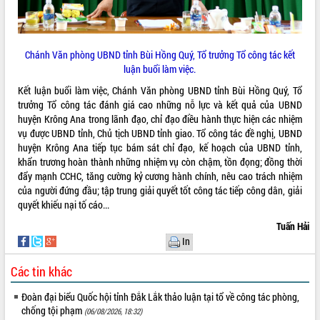
mặt Đoàn chuyên gia y tế TP. Hồ Chí
Minh
Lễ truy điệu và an táng hài cốt liệt sĩ
Chánh Văn phòng UBND tỉnh Bùi Hồng Quý, Tổ trưởng Tổ công tác kết
tại Nghĩa trang Liệt sĩ xã Sơn Hòa
THỐNG KÊ TRUY CẬP
luận buổi làm việc.
Bàn giải pháp tháo gỡ khó khăn trong
Kết luận buổi làm việc, Chánh Văn phòng UBND tỉnh Bùi Hồng Quý, Tổ
xuất khẩu sầu riêng và triển khai quy
Hôm nay:
10383
trưởng Tổ công tác đánh giá cao những nỗ lực và kết quả của UBND
định EUDR
Tất cả:
66023123
huyện Krông Ana trong lãnh đạo, chỉ đạo điều hành thực hiện các nhiệm
Thứ trưởng Bộ Nông nghiệp và Môi
vụ được UBND tỉnh, Chủ tịch UBND tỉnh giao. Tổ công tác đề nghị, UBND
trường Nguyễn Hoàng Hiệp khảo sát
huyện Krông Ana tiếp tục bám sát chỉ đạo, kế hoạch của UBND tỉnh,
vùng trồng và doanh nghiệp đóng gói
khẩn trương hoàn thành những nhiệm vụ còn chậm, tồn đọng; đồng thời
sầu riêng tại Đắk Lắk
đẩy mạnh CCHC, tăng cường kỷ cương hành chính, nêu cao trách nhiệm
Trình diễn nghệ thuật chế biến các
của người đứng đầu; tập trung giải quyết tốt công tác tiếp công dân, giải
món ăn từ sầu riêng
quyết khiếu nại tố cáo...
Đắk Lắk công bố Quy hoạch và xúc
Tuấn Hải
tiến đầu tư tỉnh
In
Ngành cá ngừ Đắk Lắk chủ động thích
ứng để giữ vững thị trường xuất khẩu
Các tin khác
Diễn đàn Kinh tế tư nhân Việt Nam đột
phá cơ chế - Hợp tác công tư
Đoàn đại biểu Quốc hội tỉnh Đắk Lắk thảo luận tại tổ về công tác phòng,
chống tội phạm
(06/08/2026, 18:32)
Đề án 06 tạo bước ngoặt đột phá trong