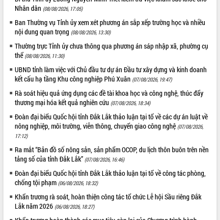
HĐND tỉnh thông qua điều chỉnh Quy
Nhân dân
(08/08/2026, 17:05)
hoạch tỉnh thời kỳ 2021-2030
Ban Thường vụ Tỉnh ủy xem xét phương án sắp xếp trường học và nhiều
Hội thảo góp ý hồ sơ điều chỉnh quy
nội dung quan trọng
(08/08/2026, 13:30)
hoạch tỉnh Đắk Lắk thời kỳ 2021-2030,
tầm nhìn đến năm 2050
Thường trực Tỉnh ủy chưa thông qua phương án sáp nhập xã, phường cụ
thể
(08/08/2026, 11:30)
Nâng cao hiệu quả hoạt động của các
doanh nghiệp nhà nước
UBND tỉnh làm việc với Chủ đầu tư dự án Đầu tư xây dựng và kinh doanh
kết cấu hạ tầng Khu công nghiệp Phú Xuân
Hội nghị triển khai kết nối mạng
(07/08/2026, 19:47)
truyền số liệu chuyên dùng phục vụ cơ
Rà soát hiệu quả ứng dụng các đề tài khoa học và công nghệ, thúc đẩy
quan Đảng, Nhà nước
thương mại hóa kết quả nghiên cứu
(07/08/2026, 18:34)
Lễ phát động chuỗi hoạt động chung
Đoàn đại biểu Quốc hội tỉnh Đắk Lắk thảo luận tại tổ về các dự án luật về
tay làm sạch môi trường
nông nghiệp, môi trường, viễn thông, chuyển giao công nghệ
(07/08/2026,
Xã Ea Kar bước chuyển mình trong
17:12)
công tác cải cách hành chính mô hình
Ra mắt “Bản đồ số nông sản, sản phẩm OCOP, du lịch thôn buôn trên nền
mới
tảng số của tỉnh Đắk Lắk”
(07/08/2026, 16:46)
UBND tỉnh họp báo định kỳ tháng 4
Đoàn đại biểu Quốc hội tỉnh Đắk Lắk thảo luận tại tổ về công tác phòng,
năm 2026
chống tội phạm
(06/08/2026, 18:32)
Hội thảo khoa học “Giải pháp thúc đẩy
Khẩn trương rà soát, hoàn thiện công tác tổ chức Lễ hội Sầu riêng Đắk
phát triển nền kinh tế xanh tại tỉnh
Lắk năm 2026
Đắk Lắk”
(06/08/2026, 18:27)
Tăng cường giám sát, đôn đốc thực