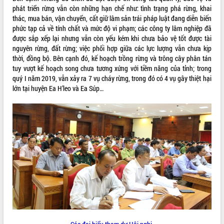
phát triển rừng vẫn còn những hạn chế như: tình trạng phá rừng, khai
VIDEO
thác, mua bán, vận chuyển, cất giữ lâm sản trái pháp luật đang diễn biến
phức tạp cả về tính chất và mức độ vi phạm; các công ty lâm nghiệp đã
Loading the player...
được sắp xếp lại nhưng vẫn còn yếu kém khi chưa bảo vệ tốt được tài
nguyên rừng, đất rừng; việc phối hợp giữa các lực lượng vẫn chưa kịp
Trailer Lễ hội Sầu riêng Đắk Lắk năm
thời, đồng bộ. Bên cạnh đó, kế hoạch trồng rừng và trông cây phân tán
2026
tuy vượt kế hoạch song chưa tương xứng với tiềm năng của tỉnh; trong
Khám bệnh, cấp phát thuốc miễn phí
quý I năm 2019, vẫn xảy ra 7 vụ cháy rừng, trong đó có 4 vụ gây thiệt hại
và tặng quà người dân xã Cư Pui
lớn tại huyện Ea H’leo và Ea Súp…
Hội nghị UBND tỉnh Đắk Lắk thường kỳ
tháng 7/2026
Lễ truy tặng danh hiệu “Bà Mẹ Việt
ALBUM ẢNH
Nam Anh hùng” và trao Huân chương
Lao động
UBND tỉnh Đắk Lắk triển khai nhiệm
vụ 6 tháng cuối năm 2026
Kỳ họp thứ Hai, Hội đồng nhân dân
tỉnh khóa XI quyết nghị nhiều nội dung
quan trọng
Bí thư Tỉnh ủy Lương Nguyễn Minh
Triết thăm, tặng quà người có công với
cách mạng
LIÊN KẾT WEB