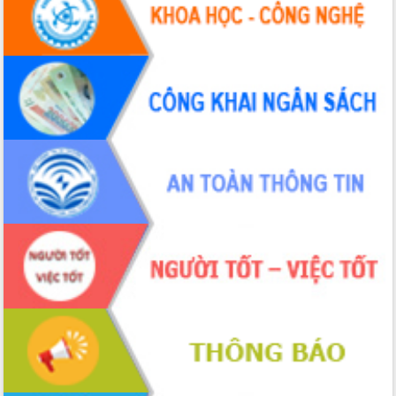
đấu có 77% xã đạt chuẩn nông thôn
mới
Chuyển đổi số 'mở đường' cho nông
nghiệp Đắk Lắk tăng trưởng bứt phá
Triển khai đồng bộ đo đạc, lập hồ sơ
địa chính, hoàn thiện cơ sở dữ liệu đất
đai
Ứng dụng sinh trắc học - Bước tiến
trong hành trình chuyển đổi số tại Đắk
Lắk
Đắk Lắk nâng cao hiệu quả công tác
Đảng từ Sổ tay đảng viên điện tử
Đắk Lắk đẩy mạnh nuôi biển công
nghệ, hướng tới phát triển thủy sản
bền vững
Tập huấn nâng cao năng lực triển khai
chuyển đổi số cho cán bộ, công chức
cấp xã
Đắk Lắk phát động hưởng ứng Ngày
Quyền của người tiêu dùng Việt Nam
2026