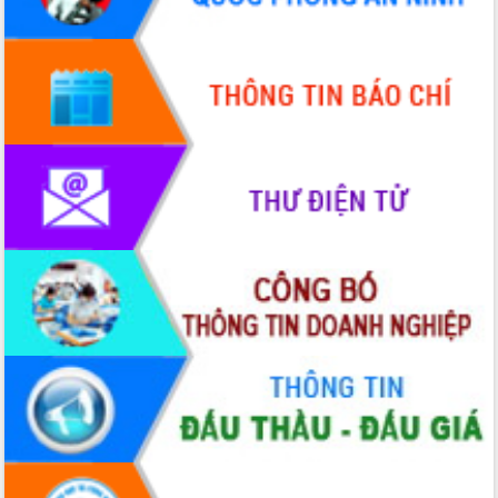
du khách thông qua Hệ thống cơ sở dữ
liệu và Bản đồ số
Tập huấn ứng dụng trí tuệ nhân tạo (AI)
trong thương mại điện tử năm 2026
Đoàn đại biểu Quốc hội tỉnh Đắk Lắk
trao đổi thông tin trước Kỳ họp thứ
nhất, Quốc hội khóa XVI
Quyết liệt cải cách hành chính, khơi
thông nguồn lực phát triển
Nâng cao hiệu lực, hiệu quả HĐND
tỉnh thông qua hiện đại hóa hành chính
Xã Ea Phê gắn cải cách hành chính với
chuyển đổi số
Phó Chủ tịch Thường trực UBND tỉnh
Hồ Thị Nguyên Thảo làm việc tại Trung
tâm Phục vụ hành chính công xã Ea
Phê
Xây dựng nền hành chính số đồng
hành cùng nông dân dân, doanh nghiệp
Giai đoạn 2026-2030, Đắk Lắk phấn