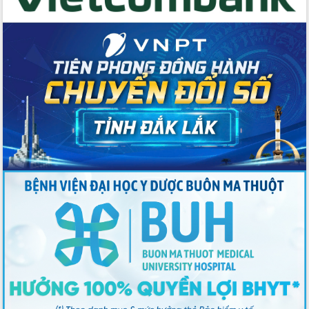
Đắk Lắk định vị thương hiệu du lịch
“Biển – Rừng – Cà phê” trong không
gian phát triển mới
Hội nghị chia sẻ kinh nghiệm, chuyển
giao kỹ thuật y tế, định hướng phát
triển chuyên sâu đến 2030
Chuyển đổi số mở ra không gian phát
triển trong lĩnh vực văn hóa, du lịch
Công bố quyết định của Ban Thường
vụ Tỉnh ủy về công tác cán bộ.
Thủ tướng Phạm Minh Chính: Khẩn
trương tái thiết cuộc sống người dân
sau thiên tai
Tập trung nâng cao chất lượng, tổ
chức sản xuất sầu riêng theo hướng
bền vững
Đẩy nhanh công tác khắc phục, ổn
định đời sống Nhân dân sau bão số 13
Bí thư Tỉnh ủy Lương Nguyễn Minh
Triết dự Ngày hội đại đoàn kết tại