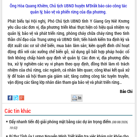
ứng để giữ vững thị trường xuất khẩu
Ông Hòa Quang Khiêm, Chủ tịch UBND huyện M’Đrắk báo cáo công tác
Diễn đàn Kinh tế tư nhân Việt Nam đột
quản lý, bảo vệ và phiển rừng của địa phương.
phá cơ chế - Hợp tác công tư
Phát biểu tại Hội nghị, Phó Chủ tịch UBND tỉnh Y Giang Gry Niê Knơng
Đề án 06 tạo bước ngoặt đột phá trong
yêu cầu các đơn vị, địa phương triển khai thực hiện có hiệu quả nhiệm vụ
cải cách hành chính tỉnh Đắk Lắk
quản lý, bảo vệ và phát triển rừng, phòng cháy chữa cháy rừng theo tinh
Kết nối tour, đẩy mạnh chuyển đổi số
thần chỉ đạo của Trung ương và UBND tỉnh; tiến hành kiểm tra định kỳ và
để phát triển du lịch Đắk Lắk
đột xuất các cơ sở chế biến, mua bán lâm sản; kiên quyết đình chỉ hoạt
động đối với các xưởng chế biến gỗ, sử dụng gỗ bất hợp pháp hoặc cố
Khởi động Dự án Đầu tư xây dựng hạ
tình không chấp hành quy định về quản lý. Các đơn vị, địa phương điều
tầng kỹ thuật Cụm công nghiệp Tân
tra, xử lý nghiêm các vụ vi phạm theo quy định, đồng thời làm rõ trách
Tiến
nhiệm của chủ rừng, các ngành, cá nhân liên quan; công khai kết quả xử
Gặp mặt các cơ quan báo chí nhân Kỷ
lý để toàn xã hội tham gia giám sát; tăng cường công tác tuyên truyền,
niệm 101 năm Ngày Báo chí Cách
vận động các tầng lớp nhân dân tham gia bảo vệ và phát triển rừng…
mạng Việt Nam
Bảo Chi
Đắk Lắk sơ kết 4 năm triển khai thực
In
hiện Đề án 06 của Chính phủ
Họp báo thông tin về Hội nghị Công bố
Các tin khác
Quy hoạch và Xúc tiến đầu tư tỉnh Đắk
Lắk
Đẩy nhanh tiến độ giải phóng mặt bằng các dự án trọng điểm
(08/08/2026,
Khơi thông điểm nghẽn, đẩy nhanh
19:53)
giải ngân vốn khắc phục thiên tai
Bí thư Tỉnh ủy Lương Nguyễn Minh Triết kiểm tra việc khám sức khỏe cho