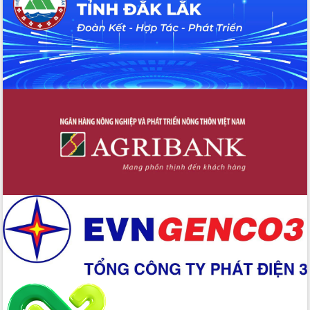
Đoàn thanh tra EC
Chủ tịch UBND tỉnh Tạ Anh Tuấn thăm,
chúc mừng các bệnh viện nhân Ngày
Thầy thuốc Việt Nam
Rộn ràng lễ hội truyền thống Sông
nước Đà Nông lần thứ I năm 2026
Kỳ họp Chuyên đề lần thứ Năm, HĐND
tỉnh Đắk Lắk thông qua các nghị quyết
quan trọng
Thống nhất danh sách giới thiệu ứng
cử đại biểu Quốc hội khoá XVI và đại
biểu HĐND tỉnh Đắk Lắk, nhiệm kỳ
2026-2031
Phát động hai phong trào thi đua quan
trọng trong kỷ nguyên mới
Hội nghị lần thứ tư Ban Chỉ đạo công
tác bầu cử tỉnh Đắk Lắk
Hội nghị Báo cáo viên Trung ương
tháng 01/2026
Phó Thủ tướng Hồ Quốc Dũng đánh giá