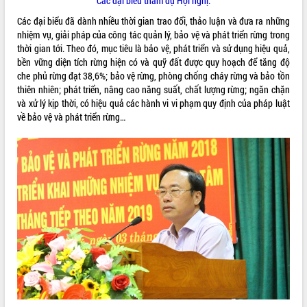
Các đại biểu tham dự Hội nghị.
Rà soát, hoàn thiện hệ thống thiết chế
Các đại biểu đã dành nhiều thời gian trao đổi, thảo luận và đưa ra những
văn hóa, thể thao đáp ứng yêu cầu
nhiệm vụ, giải pháp của công tác quản lý, bảo vệ và phát triển rừng trong
phát triển mới
thời gian tới. Theo đó, mục tiêu là bảo vệ, phát triển và sử dụng hiệu quả,
Thường trực HĐND tỉnh Đắk Lắk gặp
bền vững diện tích rừng hiện có và quỹ đất được quy hoạch để tăng độ
THỐNG KÊ TRUY CẬP
mặt Đoàn chuyên gia y tế TP. Hồ Chí
che phủ rừng đạt 38,6%; bảo vệ rừng, phòng chống cháy rừng và bảo tồn
Minh
Hôm nay:
13648
thiên nhiên; phát triển, nâng cao năng suất, chất lượng rừng; ngăn chặn
và xử lý kịp thời, có hiệu quả các hành vi vi phạm quy định của pháp luật
Lễ truy điệu và an táng hài cốt liệt sĩ
Tất cả:
66126762
về bảo vệ và phát triển rừng…
tại Nghĩa trang Liệt sĩ xã Sơn Hòa
Bàn giải pháp tháo gỡ khó khăn trong
xuất khẩu sầu riêng và triển khai quy
định EUDR
Thứ trưởng Bộ Nông nghiệp và Môi
trường Nguyễn Hoàng Hiệp khảo sát
vùng trồng và doanh nghiệp đóng gói
sầu riêng tại Đắk Lắk
Trình diễn nghệ thuật chế biến các
món ăn từ sầu riêng
Đắk Lắk công bố Quy hoạch và xúc
tiến đầu tư tỉnh
Ngành cá ngừ Đắk Lắk chủ động thích