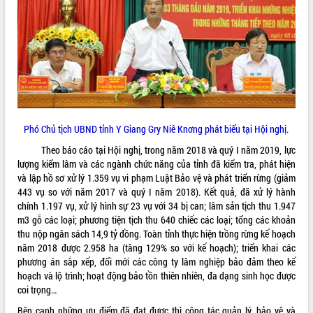
ĐIỂM TIN VĂN BẢN
QUY HOẠCH - KẾ HOẠCH
Phó Chủ tịch UBND tỉnh Y Giang Gry Niê Knơng phát biểu tại Hội nghị.
Theo báo cáo tại Hội nghị, trong năm 2018 và quý I năm 2019, lực
lượng kiểm lâm và các ngành chức năng của tỉnh đã kiểm tra, phát hiện
và lập hồ sơ xử lý 1.359 vụ vi phạm Luật Bảo vệ và phát triển rừng (giảm
443 vụ so với năm 2017 và quý I năm 2018). Kết quả, đã xử lý hành
chính 1.197 vụ, xử lý hình sự 23 vụ với 34 bị can; lâm sản tịch thu 1.947
m3 gỗ các loại; phương tiện tịch thu 640 chiếc các loại; tổng các khoản
thu nộp ngân sách 14,9 tỷ đồng. Toàn tỉnh thực hiện trồng rừng kế hoạch
năm 2018 được 2.958 ha (tăng 129% so với kế hoạch); triển khai các
phương án sắp xếp, đổi mới các công ty lâm nghiệp bảo đảm theo kế
hoạch và lộ trình; hoạt động bảo tồn thiên nhiên, đa dạng sinh học được
coi trọng…
Bên cạnh những ưu điểm đã đạt được thì công tác quản lý, bảo vệ và