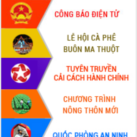
nhanh tiến độ các dự án trọng điểm
trong Khu kinh tế Nam Phú Yên
Hòn Yến phát triển du lịch gắn với bảo
tồn biển
Lấy ý kiến điều chỉnh Quy hoạch tỉnh
Đắk Lắk thời kỳ 2021-2030, tầm nhìn
đến năm 2050
Phát động chiến dịch 30 ngày đêm
giải phóng mặt bằng Tuyến đường bộ
ven biển
Đắk Lắk nỗ lực thúc đẩy tăng trưởng
kinh tế từ 10% trở lên trong Quý
II/2026
Đắk Lắk ký kết thỏa thuận hợp tác về
chuyển đổi số giai đoạn 2026 – 2030
với Tập đoàn Bưu chính Viễn thông
Việt Nam
Thứ trưởng Bộ Y tế làm việc với tỉnh
Đắk Lắk về phát triển nhân lực y tế
cho trạm y tế cấp xã
Du lịch Đắk Lắk nâng tầm trải nghiệm