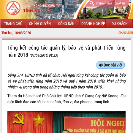
|
Vietnamese
English
TRANG CHỦ
CHÍNH QUYỀN
CÔNG DÂN
DOANH NGHIỆP
DU KHÁCH
Thứ hai, 10/08/2026
CHÀO MỪNG ĐẾN VỚI CỔNG THÔN
GIỚI THIỆU
Tổng kết công tác quản lý, bảo vệ và phát triển rừng
năm 2018
(04/04/2019, 08:23)
LÃNH ĐẠO UBND TỈNH
Đọc bài viết
TIN TỨC SỰ KIỆN
Sáng 3/4, UBND tỉnh đã tổ chức Hội nghị tổng kết công tác quản lý, bảo
SỞ, BAN, NGÀNH
vệ và phát triển rừng năm 2018 và quý I năm 2019, triển khai những
nhiệm vụ trọng tâm trong những tháng tiếp theo năm 2019.
UBND CÁC XÃ, PHƯỜNG
Tham dự Hội nghị có Phó Chủ tịch UBND tỉnh Y Giang Gry Niê Knơng; đại
diện lãnh đạo các sở, ban, ngành, đơn vị, địa phương trong tỉnh.
THÔNG TIN CHỈ ĐẠO ĐIỀU HÀNH
HỆ THỐNG VĂN BẢN
VĂN BẢN HĐND TỈNH