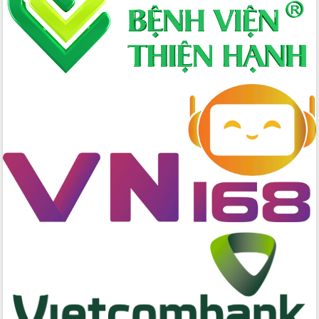
cao kết quả Chiến dịch Quang Trung
tại Đắk Lắk
Hội nghị Ban Chấp hành Đảng bộ tỉnh
Đắk Lắk lần thứ 2 (mở rộng)
Tập trung giải phóng mặt bằng, đẩy
nhanh tiến độ Tuyến đường bộ ven
biển
Gỡ khó, khởi công xây dựng, sửa chữa
toàn bộ nhà ở cho hộ dân đúng tiến độ
đề ra
UBND tỉnh Đắk Lắk tổng kết công tác
quốc phòng, quân sự địa phương năm
2025
Tập trung triển khai quyết liệt, đồng bộ
các giải pháp nhằm thực hiện hiệu quả
các nhiệm vụ đề ra năm 2025
Phát huy vai trò của người có uy tín
trong phòng chống tảo hôn và hôn
nhân cận huyết thống
Nông sản Tây Nguyên thu hút doanh
nghiệp nước ngoài