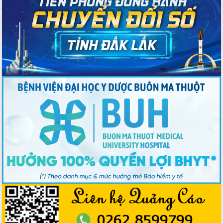
nội trú liên cấp tiểu học và THCS xã Ia
Rvê
Phó Thủ tướng Chính phủ Mai Văn
Chính chia sẻ, động viên người dân
chịu ảnh hưởng nặng từ bão số 13
Chủ tịch UBND tỉnh kiểm tra công tác
phòng, chống bão số 13 tại các địa
bàn xung yếu
Tập trung đẩy nhanh giải ngân nguồn
vốn các chương trình mục tiêu quốc
gia
Xã Ea H'leo giữ vững và nâng cao chất
lượng các tiêu chí nông thôn mới
Công bố quyết định của Ban Thường
vụ Tỉnh ủy về công tác cán bộ
Nâng cao trách nhiệm người đứng
đầu, phát huy tinh thần chủ động,
sáng tạo để đảm bảo tiến độ giải ngân
vốn đầu tư công năm 2025
Sở Công Thương đột phá số hóa 100%
thủ tục trực tuyến lấy sự hài lòng của