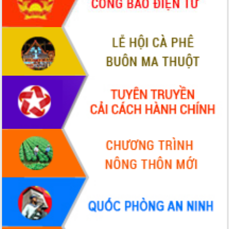
Tập huấn ứng dụng trí tuệ nhân tạo (AI)
trong thương mại điện tử năm 2026
Đoàn đại biểu Quốc hội tỉnh Đắk Lắk
trao đổi thông tin trước Kỳ họp thứ
nhất, Quốc hội khóa XVI
Quyết liệt cải cách hành chính, khơi
thông nguồn lực phát triển
Nâng cao hiệu lực, hiệu quả HĐND
tỉnh thông qua hiện đại hóa hành chính
Xã Ea Phê gắn cải cách hành chính với
chuyển đổi số
Phó Chủ tịch Thường trực UBND tỉnh
Hồ Thị Nguyên Thảo làm việc tại Trung
tâm Phục vụ hành chính công xã Ea
Phê
Xây dựng nền hành chính số đồng
hành cùng nông dân dân, doanh nghiệp
Giai đoạn 2026-2030, Đắk Lắk phấn
đấu có 77% xã đạt chuẩn nông thôn
mới