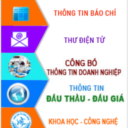
Chuyển đổi số 'mở đường' cho nông
nghiệp Đắk Lắk tăng trưởng bứt phá
Triển khai đồng bộ đo đạc, lập hồ sơ
địa chính, hoàn thiện cơ sở dữ liệu đất
đai
Ứng dụng sinh trắc học - Bước tiến
trong hành trình chuyển đổi số tại Đắk
Lắk
Đắk Lắk nâng cao hiệu quả công tác
Đảng từ Sổ tay đảng viên điện tử
Đắk Lắk đẩy mạnh nuôi biển công
nghệ, hướng tới phát triển thủy sản
bền vững
Tập huấn nâng cao năng lực triển khai
chuyển đổi số cho cán bộ, công chức
cấp xã
Đắk Lắk phát động hưởng ứng Ngày
Quyền của người tiêu dùng Việt Nam
2026
Đẩy mạnh cải cách hành chính, quyết
tâm đạt được mục tiêu tăng trưởng