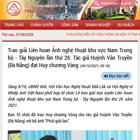
|
Vietnamese
English
TRANG CHỦ
CHÍNH QUYỀN
CÔNG DÂN
DOANH NGHIỆP
DU KHÁCH
Thứ sáu, 07/08/2026
CHÀO MỪNG ĐẾN VỚI CỔNG THÔNG TIN ĐIỆN TỬ TỈNH ĐẮK LẮK
GIỚI THIỆU
Trao giải Liên hoan Ảnh nghệ thuật khu vực Nam Trung
bộ - Tây Nguyên lần thứ 26: Tác giả Huỳnh Văn Truyền
LÃNH ĐẠO UBND TỈNH
(Đà Nẵng) đạt Huy chương Vàng
(09/10/2021, 09:18)
TIN TỨC SỰ KIỆN
Đọc bài viết
SỞ, BAN, NGÀNH
Sáng 8/10, UBND tỉnh, Hội Văn học Nghệ thuật Đắk Lắk và Hội Nghệ sĩ
Nhiếp ảnh Việt Nam phối hợp tổ chức Lễ trao giải trực tuyến Liên hoan
UBND CÁC XÃ, PHƯỜNG
Ảnh nghệ thuật khu vực Nam Trung bộ - Tây Nguyên lần thứ 26 năm
2021.
THÔNG TIN CHỈ ĐẠO ĐIỀU HÀNH
Ban Tổ chức đã trao Huy chương Vàng cho tác giả Huỳnh Văn Truyền
(Đà Nẵng) với bộ ảnh “Phút giải lao”.
HỆ THỐNG VĂN BẢN
VĂN BẢN HĐND TỈNH