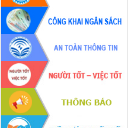
hai con số trong năm 2026
Tổ chức trang trọng Lễ hội Đền thờ
Lương Văn Chánh năm 2026
Phó Bí thư Tỉnh ủy Đắk Lắk Đỗ Hữu
Huy giữ chức Bí thư Đảng ủy Ủy Ban
Nhân dân tỉnh
Bệnh án điện tử thúc đẩy chuyển đổi
số y tế tại Đắk Lắk
Chuyển đổi số thư viện: Mở rộng
không gian tri thức trong thời đại số
Đánh giá, rút kinh nghiệm công tác tổ
chức diễn tập trước ngày bầu cử
Chương trình “Gặp gỡ hữu nghị –
Friendship Meeting New Year 2026”
Bầu cử Quốc hội và HĐND: Cử tri Đắk
Lắk gửi gắm niềm tin, kỳ vọng vào lá
phiếu
Đắk Lắk sẵn sàng các điều kiện cho
Ngày hội bầu cử đại biểu Quốc hội
khóa XVI và HĐND các cấp nhiệm kỳ