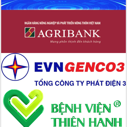
Hội nghị Ban Chấp hành Đảng bộ tỉnh
Đắk Lắk lần thứ 2 (mở rộng)
Tập trung giải phóng mặt bằng, đẩy
nhanh tiến độ Tuyến đường bộ ven
biển
Gỡ khó, khởi công xây dựng, sửa chữa
toàn bộ nhà ở cho hộ dân đúng tiến độ
đề ra
UBND tỉnh Đắk Lắk tổng kết công tác
quốc phòng, quân sự địa phương năm
2025
Tập trung triển khai quyết liệt, đồng bộ
các giải pháp nhằm thực hiện hiệu quả
các nhiệm vụ đề ra năm 2025
Phát huy vai trò của người có uy tín
trong phòng chống tảo hôn và hôn
nhân cận huyết thống
Nông sản Tây Nguyên thu hút doanh
nghiệp nước ngoài
Đắk Lắk định vị thương hiệu du lịch
“Biển – Rừng – Cà phê” trong không