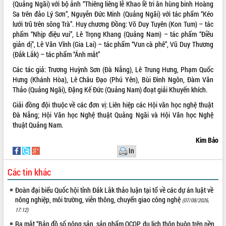
Hội thảo góp ý hồ sơ điều chỉnh quy
(Quảng Ngãi) với bộ ảnh “Thiêng liêng lễ Khao lề tri ân hùng binh Hoàng
hoạch tỉnh Đắk Lắk thời kỳ 2021-2030,
Sa trên đảo Lý Sơn”, Nguyễn Đức Minh (Quảng Ngãi) với tác phẩm “Kéo
tầm nhìn đến năm 2050
lưới trũ trên sông Trà”. Huy chương Đồng: Võ Duy Tuyên (Kon Tum) – tác
phẩm “Nhịp điệu vui”, Lê Trọng Khang (Quảng Nam) – tác phẩm “Điều
Nâng cao hiệu quả hoạt động của các
giản dị”, Lê Văn Vĩnh (Gia Lai) – tác phẩm “Vun cà phê”, Vũ Duy Thương
doanh nghiệp nhà nước
(Đắk Lắk) – tác phẩm “Ánh mắt”
Hội nghị triển khai kết nối mạng
truyền số liệu chuyên dùng phục vụ cơ
Các tác giả: Trương Huỳnh Sơn (Đà Nẵng), Lê Trung Hưng, Phạm Quốc
quan Đảng, Nhà nước
Hưng (Khánh Hòa), Lê Châu Đạo (Phú Yên), Bùi Đình Ngôn, Đàm Văn
Thảo (Quảng Ngãi), Đặng Kế Đức (Quảng Nam) đoạt giải Khuyến khích.
Lễ phát động chuỗi hoạt động chung
tay làm sạch môi trường
Giải đồng đội thuộc về các đơn vị: Liên hiệp các Hội văn học nghệ thuật
Xã Ea Kar bước chuyển mình trong
Đà Nẵng; Hội Văn học Nghệ thuật Quảng Ngãi và Hội Văn học Nghệ
công tác cải cách hành chính mô hình
thuật Quảng Nam.
mới
Kim Bảo
UBND tỉnh họp báo định kỳ tháng 4
In
năm 2026
Hội thảo khoa học “Giải pháp thúc đẩy
Các tin khác
phát triển nền kinh tế xanh tại tỉnh
Đoàn đại biểu Quốc hội tỉnh Đắk Lắk thảo luận tại tổ về các dự án luật về
Đắk Lắk”
nông nghiệp, môi trường, viễn thông, chuyển giao công nghệ
(07/08/2026,
Tăng cường giám sát, đôn đốc thực
17:12)
hiện nhiệm vụ quản lý tài sản công
hàng tuần
Ra mắt “Bản đồ số nông sản, sản phẩm OCOP, du lịch thôn buôn trên nền