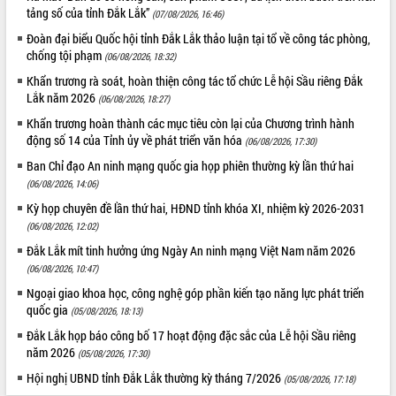
tảng số của tỉnh Đắk Lắk”
(07/08/2026, 16:46)
Tháo gỡ những vướng mắc, đẩy mạnh
công tác cải cách thủ tục hành chính
Đoàn đại biểu Quốc hội tỉnh Đắk Lắk thảo luận tại tổ về công tác phòng,
tại Trung tâm Phục vụ hành chính
chống tội phạm
(06/08/2026, 18:32)
công tỉnh
Khẩn trương rà soát, hoàn thiện công tác tổ chức Lễ hội Sầu riêng Đắk
Đắk Lắk: Tôn vinh 46 giải pháp tại Hội
Lắk năm 2026
(06/08/2026, 18:27)
thi Sáng tạo Kỹ thuật 2024 - 2025
Khẩn trương hoàn thành các mục tiêu còn lại của Chương trình hành
Đắk Lắk rà soát, điều chỉnh Đề án 190
động số 14 của Tỉnh ủy về phát triển văn hóa
(06/08/2026, 17:30)
về phát triển nuôi trồng thủy sản
Ban Chỉ đạo An ninh mạng quốc gia họp phiên thường kỳ lần thứ hai
Phó Chủ tịch UBND tỉnh Đắk Lắk
(06/08/2026, 14:06)
Trương Công Thái kiểm tra thực địa
Dự án cao tốc Khánh Hòa - Buôn Ma
Kỳ họp chuyên đề lần thứ hai, HĐND tỉnh khóa XI, nhiệm kỳ 2026-2031
Thuột
(06/08/2026, 12:02)
Định vị cà phê Việt Nam như một “di
Đắk Lắk mít tinh hưởng ứng Ngày An ninh mạng Việt Nam năm 2026
sản sống” trong dòng chảy toàn cầu
(06/08/2026, 10:47)
Xây dựng nông thôn mới: Nâng cao đời
Ngoại giao khoa học, công nghệ góp phần kiến tạo năng lực phát triển
sống người dân từ những mô hình thiết
quốc gia
(05/08/2026, 18:13)
thực
Đắk Lắk họp báo công bố 17 hoạt động đặc sắc của Lễ hội Sầu riêng
Quyết liệt tháo gỡ vướng mắc, đẩy
năm 2026
(05/08/2026, 17:30)
nhanh tiến độ các dự án trọng điểm
Hội nghị UBND tỉnh Đắk Lắk thường kỳ tháng 7/2026
trong Khu kinh tế Nam Phú Yên
(05/08/2026, 17:18)