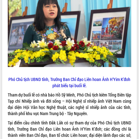
ĐIỂM TIN VĂN BẢN
QUY HOẠCH - KẾ HOẠCH
Phó Chủ tịch UBND tỉnh, Trưởng Ban Chỉ đạo Liên hoan Ảnh H’Yim K’đoh
phát biểu tại buổi lễ.
Tham dự buổi lễ có nhà báo Hồ Sỹ Minh, Phó Chủ tịch kiêm Tổng Biên tập
Tạp chí Nhiếp ảnh và đời sống – Hội Nghệ sĩ nhiếp ảnh Việt Nam cùng
đại diện Hội Văn học Nghệ thuật, các nghệ sĩ nhiếp ảnh của các tỉnh,
thành phố khu vực Nam Trung bộ - Tây Nguyên.
Tại điểm cầu chính tỉnh Đắk Lắk có sự tham dự của Phó Chủ tịch UBND
tỉnh, Trưởng Ban Chỉ đạo Liên hoan Ảnh H’Yim K’đoh; các đồng chí là
thành viên Ban Chỉ đạo, Ban tổ chức Liên hoan; đại diện lãnh đạo các sở,