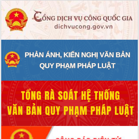
Hòn Yến phát triển du lịch gắn với bảo
tồn biển
Lấy ý kiến điều chỉnh Quy hoạch tỉnh
Đắk Lắk thời kỳ 2021-2030, tầm nhìn
đến năm 2050
Phát động chiến dịch 30 ngày đêm
giải phóng mặt bằng Tuyến đường bộ
ven biển
Đắk Lắk nỗ lực thúc đẩy tăng trưởng
kinh tế từ 10% trở lên trong Quý
II/2026
Đắk Lắk ký kết thỏa thuận hợp tác về
chuyển đổi số giai đoạn 2026 – 2030
với Tập đoàn Bưu chính Viễn thông
Việt Nam
Thứ trưởng Bộ Y tế làm việc với tỉnh
Đắk Lắk về phát triển nhân lực y tế
cho trạm y tế cấp xã
Du lịch Đắk Lắk nâng tầm trải nghiệm
du khách thông qua Hệ thống cơ sở dữ
liệu và Bản đồ số