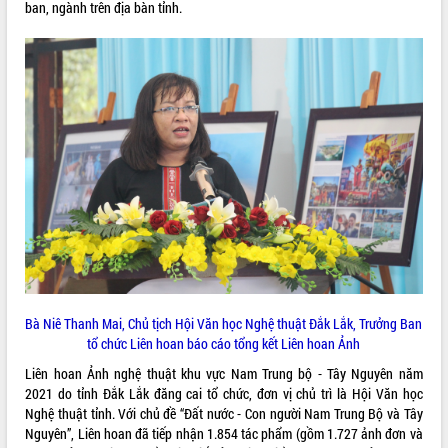
ban, ngành trên địa bàn tỉnh.
VIDEO
Loading the player...
Khám bệnh, cấp phát thuốc miễn phí
và tặng quà người dân xã Cư Pui
Hội nghị UBND tỉnh Đắk Lắk thường kỳ
tháng 7/2026
Lễ truy tặng danh hiệu “Bà Mẹ Việt
Nam Anh hùng” và trao Huân chương
Lao động
ALBUM ẢNH
UBND tỉnh Đắk Lắk triển khai nhiệm
vụ 6 tháng cuối năm 2026
Kỳ họp thứ Hai, Hội đồng nhân dân
tỉnh khóa XI quyết nghị nhiều nội dung
Bà Niê Thanh Mai, Chủ tịch Hội Văn học Nghệ thuật Đắk Lắk, Trưởng Ban
quan trọng
tổ chức Liên hoan báo cáo tổng kết Liên hoan Ảnh
Bí thư Tỉnh ủy Lương Nguyễn Minh
Liên hoan Ảnh nghệ thuật khu vực Nam Trung bộ - Tây Nguyên năm
Triết thăm, tặng quà người có công với
2021 do tỉnh Đắk Lắk đăng cai tổ chức, đơn vị chủ trì là Hội Văn học
cách mạng
Nghệ thuật tỉnh. Với chủ đề “Đất nước - Con người Nam Trung Bộ và Tây
Rà soát, hoàn thiện hệ thống thiết chế
Nguyên”, Liên hoan đã tiếp nhận 1.854 tác phẩm (gồm 1.727 ảnh đơn và
văn hóa, thể thao đáp ứng yêu cầu
LIÊN KẾT WEB