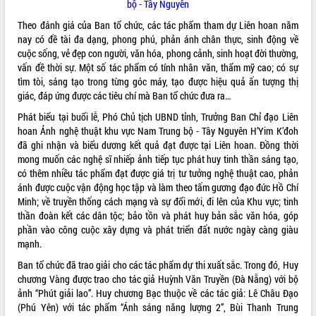
bộ - Tây Nguyên
phá cơ chế - Hợp tác công tư
Đề án 06 tạo bước ngoặt đột phá trong
Theo đánh giá của Ban tổ chức, các tác phẩm tham dự Liên hoan năm
cải cách hành chính tỉnh Đắk Lắk
nay có đề tài đa dạng, phong phú, phản ánh chân thực, sinh động về
cuộc sống, vẻ đẹp con người, văn hóa, phong cảnh, sinh hoạt đời thường,
Kết nối tour, đẩy mạnh chuyển đổi số
vấn đề thời sự. Một số tác phẩm có tính nhân văn, thẩm mỹ cao; có sự
để phát triển du lịch Đắk Lắk
tìm tòi, sáng tạo trong từng góc máy, tạo được hiệu quả ấn tượng thị
Khởi động Dự án Đầu tư xây dựng hạ
giác, đáp ứng được các tiêu chí mà Ban tổ chức đưa ra…
tầng kỹ thuật Cụm công nghiệp Tân
Tiến
Phát biểu tại buổi lễ, Phó Chủ tịch UBND tỉnh, Trưởng Ban Chỉ đạo Liên
hoan Ảnh nghệ thuật khu vực Nam Trung bộ - Tây Nguyên H’Yim K’đoh
Gặp mặt các cơ quan báo chí nhân Kỷ
đã ghi nhận và biểu dương kết quả đạt được tại Liên hoan. Đồng thời
niệm 101 năm Ngày Báo chí Cách
mong muốn các nghệ sĩ nhiếp ảnh tiếp tục phát huy tinh thần sáng tạo,
mạng Việt Nam
có thêm nhiều tác phẩm đạt được giá trị tư tưởng nghệ thuật cao, phản
Đắk Lắk sơ kết 4 năm triển khai thực
ánh được cuộc vận động học tập và làm theo tấm gương đạo đức Hồ Chí
hiện Đề án 06 của Chính phủ
Minh; về truyền thống cách mạng và sự đổi mới, đi lên của Khu vực; tinh
Họp báo thông tin về Hội nghị Công bố
thần đoàn kết các dân tộc; bảo tồn và phát huy bản sắc văn hóa, góp
Quy hoạch và Xúc tiến đầu tư tỉnh Đắk
phần vào công cuộc xây dựng và phát triển đất nước ngày càng giàu
Lắk
mạnh.
Khơi thông điểm nghẽn, đẩy nhanh
Ban tổ chức đã trao giải cho các tác phẩm dự thi xuất sắc. Trong đó, Huy
giải ngân vốn khắc phục thiên tai
chương Vàng được trao cho tác giả Huỳnh Văn Truyền (Đà Nẵng) với bộ
HĐND tỉnh thông qua điều chỉnh Quy
ảnh “Phút giải lao”. Huy chương Bạc thuộc về các tác giả: Lê Châu Đạo
hoạch tỉnh thời kỳ 2021-2030
(Phú Yên) với tác phẩm “Ánh sáng năng lượng 2”, Bùi Thanh Trung