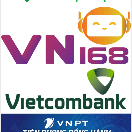
gian phát triển mới
Hội nghị chia sẻ kinh nghiệm, chuyển
giao kỹ thuật y tế, định hướng phát
triển chuyên sâu đến 2030
Chuyển đổi số mở ra không gian phát
triển trong lĩnh vực văn hóa, du lịch
Công bố quyết định của Ban Thường
vụ Tỉnh ủy về công tác cán bộ.
Thủ tướng Phạm Minh Chính: Khẩn
trương tái thiết cuộc sống người dân
sau thiên tai
Tập trung nâng cao chất lượng, tổ
chức sản xuất sầu riêng theo hướng
bền vững
Đẩy nhanh công tác khắc phục, ổn
định đời sống Nhân dân sau bão số 13
Bí thư Tỉnh ủy Lương Nguyễn Minh
Triết dự Ngày hội đại đoàn kết tại
Buôn Đăk Tuôr, xã Cư Pui
Khởi công xây dựng Trường Phổ thông