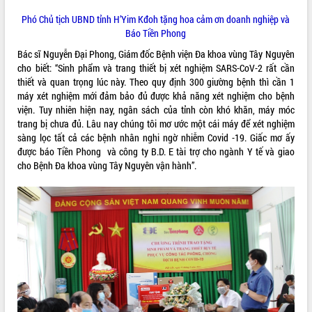
Phó Chủ tịch UBND tỉnh H’Yim Kđoh tặng hoa cảm ơn doanh nghiệp và
Báo Tiền Phong
Bác sĩ Nguyễn Đại Phong, Giám đốc Bệnh viện Đa khoa vùng Tây Nguyên
cho biết: “Sinh phẩm và trang thiết bị xét nghiệm SARS-CoV-2 rất cần
thiết và quan trọng lúc này. Theo quy định 300 giường bệnh thì cần 1
máy xét nghiệm mới đảm bảo đủ được khả năng xét nghiệm cho bệnh
viện. Tuy nhiên hiện nay, ngân sách của tỉnh còn khó khăn, máy móc
trang bị chưa đủ. Lâu nay chúng tôi mơ ước một cái máy để xét nghiệm
sàng lọc tất cả các bệnh nhân nghi ngờ nhiễm Covid -19. Giấc mơ ấy
được báo Tiền Phong và công ty B.D. E tài trợ cho ngành Y tế và giao
cho Bệnh Đa khoa vùng Tây Nguyên vận hành”.