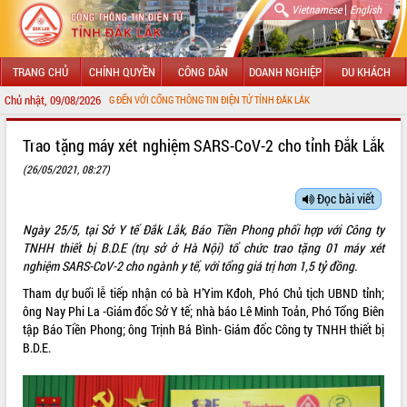
|
Vietnamese
English
TRANG CHỦ
CHÍNH QUYỀN
CÔNG DÂN
DOANH NGHIỆP
DU KHÁCH
Chủ nhật, 09/08/2026
MỪNG ĐẾN VỚI CỔNG THÔNG TIN ĐIỆN TỬ TỈNH ĐẮK LẮK
GIỚI THIỆU
Trao tặng máy xét nghiệm SARS-CoV-2 cho tỉnh Đắk Lắk
(26/05/2021, 08:27)
LÃNH ĐẠO UBND TỈNH
Đọc bài viết
TIN TỨC SỰ KIỆN
Ngày 25/5, tại Sở Y tế Đắk Lắk, Báo Tiền Phong phối hợp với Công ty
SỞ, BAN, NGÀNH
TNHH thiết bị B.D.E (trụ sở ở Hà Nội) tổ chức trao tặng 01 máy xét
nghiệm SARS-CoV-2 cho ngành y tế, với tổng giá trị hơn 1,5 tỷ đồng.
UBND CÁC XÃ, PHƯỜNG
Tham dự buổi lễ tiếp nhận có bà H’Yim Kđoh, Phó Chủ tịch UBND tỉnh;
ông Nay Phi La -Giám đốc Sở Y tế; nhà báo Lê Minh Toản, Phó Tổng Biên
THÔNG TIN CHỈ ĐẠO ĐIỀU HÀNH
tập Báo Tiền Phong; ông Trịnh Bá Bình- Giám đốc Công ty TNHH thiết bị
B.D.E.
HỆ THỐNG VĂN BẢN
VĂN BẢN HĐND TỈNH