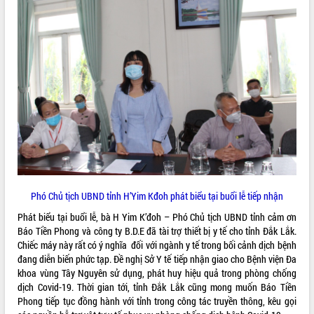
VIDEO
Không có file video nào để phát.
ALBUM ẢNH
Phó Chủ tịch UBND tỉnh H’Yim Kđoh phát biểu tại buổi lễ tiếp nhận
LIÊN KẾT WEB
Phát biểu tại buổi lễ, bà H Yim K’đoh – Phó Chủ tịch UBND tỉnh cảm ơn
Báo Tiền Phong và công ty B.D.E đã tài trợ thiết bị y tế cho tỉnh Đắk Lắk.
Chiếc máy này rất có ý nghĩa đối với ngành y tế trong bối cảnh dịch bệnh
đang diễn biến phức tạp. Đề nghị Sở Y tế tiếp nhận giao cho Bệnh viện Đa
khoa vùng Tây Nguyên sử dụng, phát huy hiệu quả trong phòng chống
THỐNG KÊ TRUY CẬP
dịch Covid-19. Thời gian tới, tỉnh Đắk Lắk cũng mong muốn Báo Tiền
Phong tiếp tục đồng hành với tỉnh trong công tác truyền thông, kêu gọi
Hôm nay:
14403