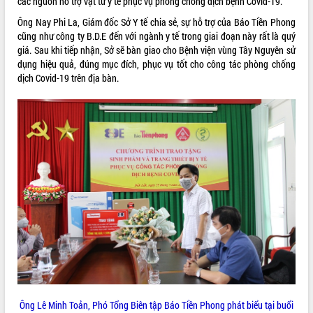
các nguồn hỗ trợ vật tư y tế phục vụ phòng chống dịch bệnh Covid-19.
Tất cả:
66100071
Ông Nay Phi La, Giám đốc Sở Y tế chia sẻ, sự hỗ trợ của Báo Tiền Phong
cũng như công ty B.D.E đến với ngành y tế trong giai đoạn này rất là quý
giá. Sau khi tiếp nhận, Sở sẽ bàn giao cho Bệnh viện vùng Tây Nguyên sử
dụng hiệu quả, đúng mục đích, phục vụ tốt cho công tác phòng chống
dịch Covid-19 trên địa bàn.
Ông Lê Minh Toản, Phó Tổng Biên tập Báo Tiền Phong phát biểu tại buổi