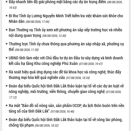
Đẩy nhanh tiến độ giải phóng mặt bằng các dự án trọng điểm
(08/08/2026,
19:53)
Bí thư Tỉnh ủy Lương Nguyễn Minh Triết kiểm tra việc khám sức khỏe cho
Nhân dân
(08/08/2026, 17:05)
Ban Thường vụ Tỉnh ủy xem xét phương án sắp xếp trường học và nhiều
nội dung quan trọng
(08/08/2026, 13:30)
Thường trực Tỉnh ủy chưa thông qua phương án sáp nhập xã, phường cụ
thể
(08/08/2026, 11:30)
UBND tỉnh làm việc với Chủ đầu tư dự án Đầu tư xây dựng và kinh doanh
kết cấu hạ tầng Khu công nghiệp Phú Xuân
(07/08/2026, 19:47)
Rà soát hiệu quả ứng dụng các đề tài khoa học và công nghệ, thúc đẩy
thương mại hóa kết quả nghiên cứu
(07/08/2026, 18:34)
Đoàn đại biểu Quốc hội tỉnh Đắk Lắk thảo luận tại tổ về các dự án luật về
nông nghiệp, môi trường, viễn thông, chuyển giao công nghệ
(07/08/2026,
17:12)
Ra mắt “Bản đồ số nông sản, sản phẩm OCOP, du lịch thôn buôn trên nền
tảng số của tỉnh Đắk Lắk”
(07/08/2026, 16:46)
Đoàn đại biểu Quốc hội tỉnh Đắk Lắk thảo luận tại tổ về công tác phòng,
chống tội phạm
(06/08/2026, 18:32)