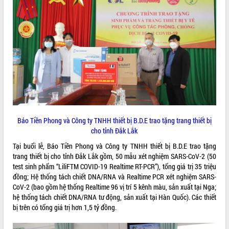
ĐIỂM TIN VĂN BẢN
QUY HOẠCH - KẾ HOẠCH
Báo Tiền Phong và Công ty TNHH thiết bị B.D.E trao tặng trang thiết bị
cho tỉnh Đắk Lắk
Tại buổi lễ, Báo Tiền Phong và Công ty TNHH thiết bị B.D.E trao tặng
trang thiết bị cho tỉnh Đắk Lắk gồm, 50 mẫu xét nghiệm SARS-CoV-2 (50
test sinh phẩm “LiliFTM COVID-19 Realtime RT-PCR”), tổng giá trị 35 triệu
đồng; Hệ thống tách chiết DNA/RNA và Realtime PCR xét nghiệm SARS-
CoV-2 (bao gồm hệ thống Realtime 96 vị trí 5 kênh màu, sản xuất tại Nga;
hệ thống tách chiết DNA/RNA tư động, sản xuất tại Hàn Quốc). Các thiết
bị trên có tổng giá trị hơn 1,5 tỷ đồng.