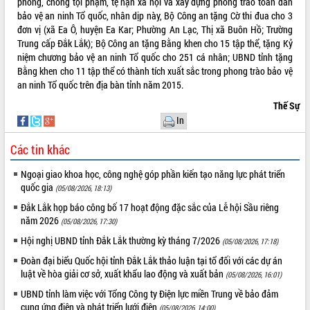
phòng, chống tội phạm, tệ nạn xã hội và xây dựng phong trào toàn dân
hiện nhiệm vụ quản lý tài sản công
bảo vệ an ninh Tổ quốc, nhân dịp này, Bộ Công an tặng Cờ thi đua cho 3
hàng tuần
đơn vị (xã Ea Ô, huyện Ea Kar; Phường An Lạc, Thị xã Buôn Hồ; Trường
Tháo gỡ những vướng mắc, đẩy mạnh
Trung cấp Đắk Lắk); Bộ Công an tặng Bằng khen cho 15 tập thể, tặng Kỷ
công tác cải cách thủ tục hành chính
niệm chương bảo vệ an ninh Tổ quốc cho 251 cá nhân; UBND tỉnh tặng
tại Trung tâm Phục vụ hành chính
Bằng khen cho 11 tập thể có thành tích xuất sắc trong phong trào bảo vệ
công tỉnh
an ninh Tổ quốc trên địa bàn tỉnh năm 2015.
Đắk Lắk: Tôn vinh 46 giải pháp tại Hội
Thế Sự
thi Sáng tạo Kỹ thuật 2024 - 2025
In
Đắk Lắk rà soát, điều chỉnh Đề án 190
về phát triển nuôi trồng thủy sản
Các tin khác
Phó Chủ tịch UBND tỉnh Đắk Lắk
Ngoại giao khoa học, công nghệ góp phần kiến tạo năng lực phát triển
Trương Công Thái kiểm tra thực địa
quốc gia
(05/08/2026, 18:13)
Dự án cao tốc Khánh Hòa - Buôn Ma
Thuột
Đắk Lắk họp báo công bố 17 hoạt động đặc sắc của Lễ hội Sầu riêng
năm 2026
Định vị cà phê Việt Nam như một “di
(05/08/2026, 17:30)
sản sống” trong dòng chảy toàn cầu
Hội nghị UBND tỉnh Đắk Lắk thường kỳ tháng 7/2026
(05/08/2026, 17:18)
Xây dựng nông thôn mới: Nâng cao đời
Đoàn đại biểu Quốc hội tỉnh Đắk Lắk thảo luận tại tổ đối với các dự án
sống người dân từ những mô hình thiết
luật về hòa giải cơ sở, xuất khẩu lao động và xuất bản
(05/08/2026, 16:01)
thực
UBND tỉnh làm việc với Tổng Công ty Điện lực miền Trung về bảo đảm
Quyết liệt tháo gỡ vướng mắc, đẩy
cung ứng điện và phát triển lưới điện
(05/08/2026, 14:00)