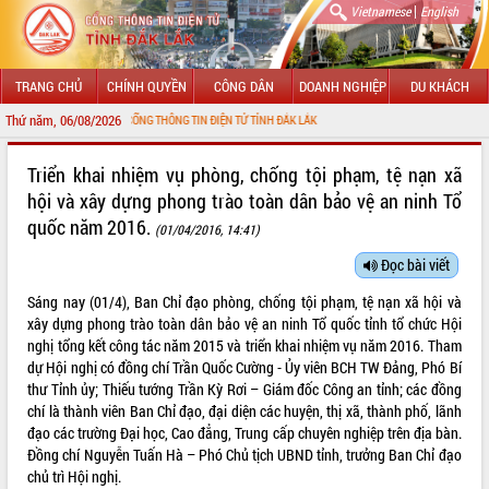
|
Vietnamese
English
TRANG CHỦ
CHÍNH QUYỀN
CÔNG DÂN
DOANH NGHIỆP
DU KHÁCH
Thứ năm, 06/08/2026
 VỚI CỔNG THÔNG TIN ĐIỆN TỬ TỈNH ĐẮK LẮK
GIỚI THIỆU
Triển khai nhiệm vụ phòng, chống tội phạm, tệ nạn xã
hội và xây dựng phong trào toàn dân bảo vệ an ninh Tổ
LÃNH ĐẠO UBND TỈNH
quốc năm 2016.
(01/04/2016, 14:41)
TIN TỨC SỰ KIỆN
Đọc bài viết
SỞ, BAN, NGÀNH
Sáng nay (01/4), Ban Chỉ đạo phòng, chống tội phạm, tệ nạn xã hội và
xây dựng phong trào toàn dân bảo vệ an ninh Tổ quốc tỉnh tổ chức Hội
UBND CÁC XÃ, PHƯỜNG
nghị tổng kết công tác năm 2015 và triển khai nhiệm vụ năm 2016. Tham
dự Hội nghị có đồng chí Trần Quốc Cường - Ủy viên BCH TW Đảng, Phó Bí
THÔNG TIN CHỈ ĐẠO ĐIỀU HÀNH
thư Tỉnh ủy; Thiếu tướng Trần Kỳ Rơi – Giám đốc Công an tỉnh; các đồng
chí là thành viên Ban Chỉ đạo, đại diện các huyện, thị xã, thành phố, lãnh
HỆ THỐNG VĂN BẢN
đạo các trường Đại học, Cao đẳng, Trung cấp chuyên nghiệp trên địa bàn.
Đồng chí Nguyễn Tuấn Hà – Phó Chủ tịch UBND tỉnh, trưởng Ban Chỉ đạo
VĂN BẢN HĐND TỈNH
chủ trì Hội nghị.