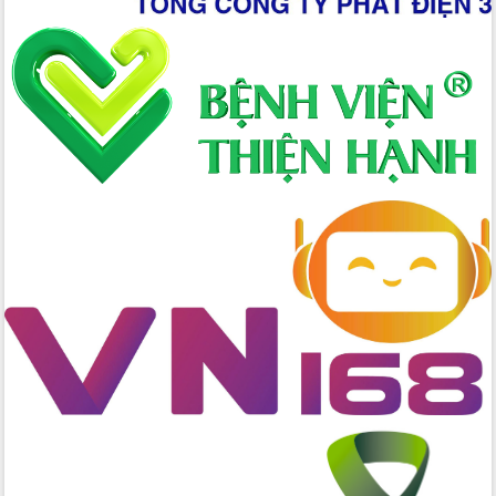
Đắk Lắk định vị thương hiệu du lịch
“Biển – Rừng – Cà phê” trong không
gian phát triển mới
Hội nghị chia sẻ kinh nghiệm, chuyển
giao kỹ thuật y tế, định hướng phát
triển chuyên sâu đến 2030
Chuyển đổi số mở ra không gian phát
triển trong lĩnh vực văn hóa, du lịch
Công bố quyết định của Ban Thường
vụ Tỉnh ủy về công tác cán bộ.
Thủ tướng Phạm Minh Chính: Khẩn
trương tái thiết cuộc sống người dân
sau thiên tai
Tập trung nâng cao chất lượng, tổ
chức sản xuất sầu riêng theo hướng
bền vững
Đẩy nhanh công tác khắc phục, ổn
định đời sống Nhân dân sau bão số 13
Bí thư Tỉnh ủy Lương Nguyễn Minh
Triết dự Ngày hội đại đoàn kết tại