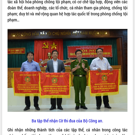
HĐND tỉnh thông qua điều chỉnh Quy
tác xã hội hóa phòng chống tội phạm, có cơ chế tập hợp, động viên các
hoạch tỉnh thời kỳ 2021-2030
đoàn thể, doanh nghiệp, các tổ chức, cá nhân tham gia phòng, chống tội
phạm; duy trì và mở rộng quan hệ hợp tác quốc tế trong phòng chống tội
Hội thảo góp ý hồ sơ điều chỉnh quy
phạm…
hoạch tỉnh Đắk Lắk thời kỳ 2021-2030,
tầm nhìn đến năm 2050
Nâng cao hiệu quả hoạt động của các
doanh nghiệp nhà nước
Hội nghị triển khai kết nối mạng
truyền số liệu chuyên dùng phục vụ cơ
quan Đảng, Nhà nước
Lễ phát động chuỗi hoạt động chung
tay làm sạch môi trường
Xã Ea Kar bước chuyển mình trong
công tác cải cách hành chính mô hình
mới
UBND tỉnh họp báo định kỳ tháng 4
năm 2026
Hội thảo khoa học “Giải pháp thúc đẩy
phát triển nền kinh tế xanh tại tỉnh
Ba tập thể nhận Cờ thi đua của Bộ Công an.
Đắk Lắk”
Ghi nhận những thành tích của các tập thể, cá nhân trong công tác
Tăng cường giám sát, đôn đốc thực