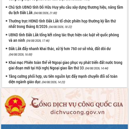
nhanh tiến độ các dự án trọng điểm
trong Khu kinh tế Nam Phú Yên
Chủ tịch UBND tỉnh Đỗ Hữu Huy yêu cầu xây dựng thương hiệu, nâng tầm
du lịch Đắk Lắk
Hòn Yến phát triển du lịch gắn với bảo
(04/08/2026, 21:00)
tồn biển
Thường trực HĐND tỉnh Đắk Lắk tổ chức phiên họp thường kỳ lần thứ
Lấy ý kiến điều chỉnh Quy hoạch tỉnh
nhất trong tháng 8/2026
(04/08/2026, 18:22)
Đắk Lắk thời kỳ 2021-2030, tầm nhìn
UBND tỉnh Đắk Lắk tổng kết công tác thực hiện các luật về quốc phòng
đến năm 2050
và an ninh
(04/08/2026, 17:46)
Phát động chiến dịch 30 ngày đêm
Đắk Lắk đẩy nhanh khai thác, xử lý hơn 760 cơ sở nhà, đất dôi dư
giải phóng mặt bằng Tuyến đường bộ
(04/08/2026, 16:00)
ven biển
Khai mạc Phiên toàn thể về Ngoại giao phục vụ phát triển đất nước trong
Đắk Lắk nỗ lực thúc đẩy tăng trưởng
giai đoạn mới tại Hội nghị Ngoại giao lần thứ 33
(04/08/2026, 14:44)
kinh tế từ 10% trở lên trong Quý
II/2026
Tăng cường phối hợp, ưu tiên nguồn lực đẩy mạnh chuyển đổi số toàn
diện ngành giáo dục
Đắk Lắk ký kết thỏa thuận hợp tác về
(04/08/2026, 14:23)
chuyển đổi số giai đoạn 2026 – 2030
với Tập đoàn Bưu chính Viễn thông
Việt Nam
Thứ trưởng Bộ Y tế làm việc với tỉnh
Đắk Lắk về phát triển nhân lực y tế
cho trạm y tế cấp xã
Du lịch Đắk Lắk nâng tầm trải nghiệm