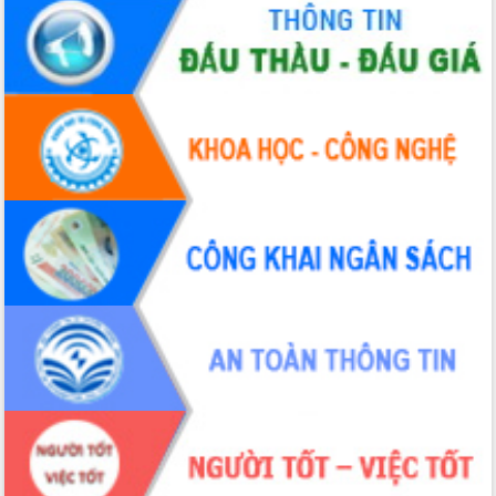
Đẩy mạnh cải cách hành chính, quyết
tâm đạt được mục tiêu tăng trưởng
hai con số trong năm 2026
Tổ chức trang trọng Lễ hội Đền thờ
Lương Văn Chánh năm 2026
Phó Bí thư Tỉnh ủy Đắk Lắk Đỗ Hữu
Huy giữ chức Bí thư Đảng ủy Ủy Ban
Nhân dân tỉnh
Bệnh án điện tử thúc đẩy chuyển đổi
số y tế tại Đắk Lắk
Chuyển đổi số thư viện: Mở rộng
không gian tri thức trong thời đại số
Đánh giá, rút kinh nghiệm công tác tổ
chức diễn tập trước ngày bầu cử
Chương trình “Gặp gỡ hữu nghị –
Friendship Meeting New Year 2026”
Bầu cử Quốc hội và HĐND: Cử tri Đắk
Lắk gửi gắm niềm tin, kỳ vọng vào lá
phiếu
Đắk Lắk sẵn sàng các điều kiện cho