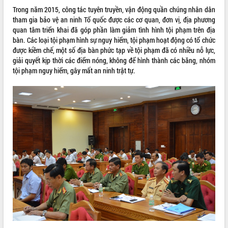
Trong năm 2015, công tác tuyên truyền, vận động quần chúng nhân dân
ĐIỂM TIN VĂN BẢN
tham gia bảo vệ an ninh Tổ quốc được các cơ quan, đơn vị, địa phương
quan tâm triển khai đã góp phần làm giảm tình hình tội phạm trên địa
QUY HOẠCH - KẾ HOẠCH
bàn. Các loại tội phạm hình sự nguy hiểm, tội phạm hoạt động có tổ chức
được kiềm chế, một số địa bàn phức tạp về tội phạm đã có nhiều nỗ lực,
giải quyết kịp thời các điểm nóng, không để hình thành các băng, nhóm
tội phạm nguy hiểm, gây mất an ninh trật tự.