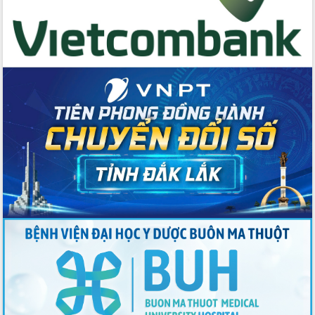
Buôn Đăk Tuôr, xã Cư Pui
Khởi công xây dựng Trường Phổ thông
nội trú liên cấp tiểu học và THCS xã Ia
Rvê
Phó Thủ tướng Chính phủ Mai Văn
Chính chia sẻ, động viên người dân
chịu ảnh hưởng nặng từ bão số 13
Chủ tịch UBND tỉnh kiểm tra công tác
phòng, chống bão số 13 tại các địa
bàn xung yếu
Tập trung đẩy nhanh giải ngân nguồn
vốn các chương trình mục tiêu quốc
gia
Xã Ea H'leo giữ vững và nâng cao chất
lượng các tiêu chí nông thôn mới
Công bố quyết định của Ban Thường
vụ Tỉnh ủy về công tác cán bộ
Nâng cao trách nhiệm người đứng
đầu, phát huy tinh thần chủ động,
sáng tạo để đảm bảo tiến độ giải ngân
vốn đầu tư công năm 2025