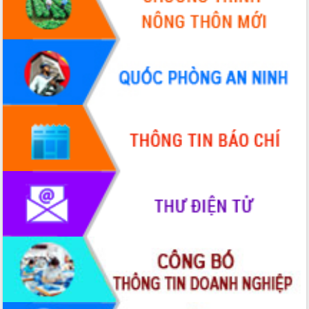
mới
Chuyển đổi số 'mở đường' cho nông
nghiệp Đắk Lắk tăng trưởng bứt phá
Triển khai đồng bộ đo đạc, lập hồ sơ
địa chính, hoàn thiện cơ sở dữ liệu đất
đai
Ứng dụng sinh trắc học - Bước tiến
trong hành trình chuyển đổi số tại Đắk
Lắk
Đắk Lắk nâng cao hiệu quả công tác
Đảng từ Sổ tay đảng viên điện tử
Đắk Lắk đẩy mạnh nuôi biển công
nghệ, hướng tới phát triển thủy sản
bền vững
Tập huấn nâng cao năng lực triển khai
chuyển đổi số cho cán bộ, công chức
cấp xã
Đắk Lắk phát động hưởng ứng Ngày
Quyền của người tiêu dùng Việt Nam
2026