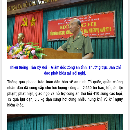
Rà soát, hoàn thiện hệ thống thiết chế
văn hóa, thể thao đáp ứng yêu cầu
phát triển mới
Thường trực HĐND tỉnh Đắk Lắk gặp
mặt Đoàn chuyên gia y tế TP. Hồ Chí
Minh
LIÊN KẾT WEB
Lễ truy điệu và an táng hài cốt liệt sĩ
tại Nghĩa trang Liệt sĩ xã Sơn Hòa
Bàn giải pháp tháo gỡ khó khăn trong
xuất khẩu sầu riêng và triển khai quy
THỐNG KÊ TRUY CẬP
Thiếu tướng Trần Kỳ Rơi – Giám đốc Công an tỉnh, Thường trực Ban Chỉ
định EUDR
đạo phát biểu tại Hội nghị.
Thứ trưởng Bộ Nông nghiệp và Môi
Hôm nay:
24198
trường Nguyễn Hoàng Hiệp khảo sát
Thông qua phong trào toàn dân bảo vệ an ninh Tổ quốc, quần chúng
Tất cả:
66000340
vùng trồng và doanh nghiệp đóng gói
nhân dân đã cung cấp cho lực lượng công an 2.650 tin báo, tố giác tội
sầu riêng tại Đắk Lắk
phạm; phát hiện, giao nộp và hỗ trợ công an thu hồi 410 súng các loại,
12 quả lựu đạn, 5,5 kg đạn súng hơi cùng nhiều hung khí, vũ khí nguy
Trình diễn nghệ thuật chế biến các
hiểm khác.
món ăn từ sầu riêng
Đắk Lắk công bố Quy hoạch và xúc
tiến đầu tư tỉnh
Ngành cá ngừ Đắk Lắk chủ động thích