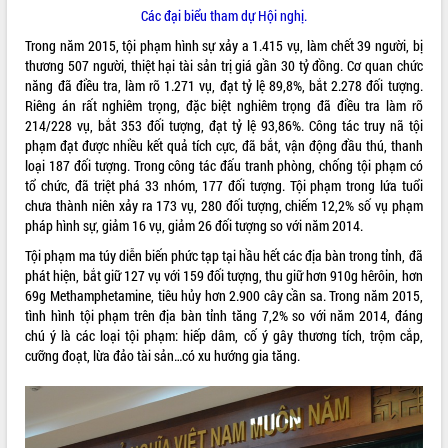
Các đại biểu tham dự Hội nghị.
VIDEO
Trong năm 2015, tội phạm hình sự xảy a 1.415 vụ, làm chết 39 người, bị
thương 507 người, thiệt hại tài sản trị giá gần 30 tỷ đồng. Cơ quan chức
năng đã điều tra, làm rõ 1.271 vụ, đạt tỷ lệ 89,8%, bắt 2.278 đối tượng.
Riêng án rất nghiêm trọng, đặc biệt nghiêm trọng đã điều tra làm rõ
214/228 vụ, bắt 353 đối tượng, đạt tỷ lệ 93,86%. Công tác truy nã tội
phạm đạt được nhiều kết quả tích cực, đã bắt, vận động đầu thú, thanh
loại 187 đối tượng. Trong công tác đấu tranh phòng, chống tội phạm có
tổ chức, đã triệt phá 33 nhóm, 177 đối tượng. Tội phạm trong lứa tuổi
chưa thành niên xảy ra 173 vụ, 280 đối tượng, chiếm 12,2% số vụ phạm
pháp hình sự, giảm 16 vụ, giảm 26 đối tượng so với năm 2014.
Lễ truy tặng danh hiệu “Bà Mẹ Việt
Nam Anh hùng” và trao Huân chương
Tội phạm ma túy diễn biến phức tạp tại hầu hết các địa bàn trong tỉnh, đã
Lao động
phát hiện, bắt giữ 127 vụ với 159 đối tượng, thu giữ hơn 910g hêrôin, hơn
UBND tỉnh Đắk Lắk triển khai nhiệm
69g Methamphetamine, tiêu hủy hơn 2.900 cây cần sa. Trong năm 2015,
vụ 6 tháng cuối năm 2026
tình hình tội phạm trên địa bàn tỉnh tăng 7,2% so với năm 2014, đáng
chú ý là các loại tội phạm: hiếp dâm, cố ý gây thương tích, trộm cắp,
Kỳ họp thứ Hai, Hội đồng nhân dân
cưỡng đoạt, lừa đảo tài sản…có xu hướng gia tăng.
tỉnh khóa XI quyết nghị nhiều nội dung
quan trọng
ALBUM ẢNH
Bí thư Tỉnh ủy Lương Nguyễn Minh
Triết thăm, tặng quà người có công với
cách mạng