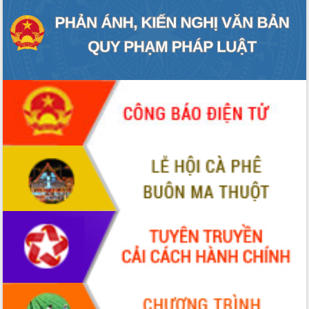
du khách thông qua Hệ thống cơ sở dữ
liệu và Bản đồ số
Tập huấn ứng dụng trí tuệ nhân tạo (AI)
trong thương mại điện tử năm 2026
Đoàn đại biểu Quốc hội tỉnh Đắk Lắk
trao đổi thông tin trước Kỳ họp thứ
nhất, Quốc hội khóa XVI
Quyết liệt cải cách hành chính, khơi
thông nguồn lực phát triển
Nâng cao hiệu lực, hiệu quả HĐND
tỉnh thông qua hiện đại hóa hành chính
Xã Ea Phê gắn cải cách hành chính với
chuyển đổi số
Phó Chủ tịch Thường trực UBND tỉnh
Hồ Thị Nguyên Thảo làm việc tại Trung
tâm Phục vụ hành chính công xã Ea
Phê
Xây dựng nền hành chính số đồng
hành cùng nông dân dân, doanh nghiệp
Giai đoạn 2026-2030, Đắk Lắk phấn
đấu có 77% xã đạt chuẩn nông thôn