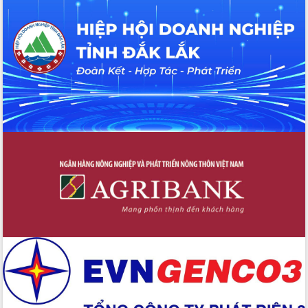
cao kết quả Chiến dịch Quang Trung
tại Đắk Lắk
Hội nghị Ban Chấp hành Đảng bộ tỉnh
Đắk Lắk lần thứ 2 (mở rộng)
Tập trung giải phóng mặt bằng, đẩy
nhanh tiến độ Tuyến đường bộ ven
biển
Gỡ khó, khởi công xây dựng, sửa chữa
toàn bộ nhà ở cho hộ dân đúng tiến độ
đề ra
UBND tỉnh Đắk Lắk tổng kết công tác
quốc phòng, quân sự địa phương năm
2025
Tập trung triển khai quyết liệt, đồng bộ
các giải pháp nhằm thực hiện hiệu quả
các nhiệm vụ đề ra năm 2025
Phát huy vai trò của người có uy tín
trong phòng chống tảo hôn và hôn
nhân cận huyết thống
Nông sản Tây Nguyên thu hút doanh
nghiệp nước ngoài