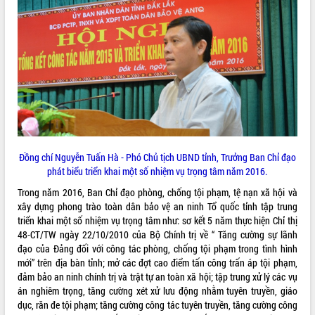
ứng để giữ vững thị trường xuất khẩu
Diễn đàn Kinh tế tư nhân Việt Nam đột
phá cơ chế - Hợp tác công tư
Đề án 06 tạo bước ngoặt đột phá trong
cải cách hành chính tỉnh Đắk Lắk
Kết nối tour, đẩy mạnh chuyển đổi số
để phát triển du lịch Đắk Lắk
Khởi động Dự án Đầu tư xây dựng hạ
tầng kỹ thuật Cụm công nghiệp Tân
Tiến
Đồng chí Nguyễn Tuấn Hà - Phó Chủ tịch UBND tỉnh, Trưởng Ban Chỉ đạo
Gặp mặt các cơ quan báo chí nhân Kỷ
phát biểu triển khai một số nhiệm vụ trọng tâm năm 2016.
niệm 101 năm Ngày Báo chí Cách
mạng Việt Nam
Trong năm 2016, Ban Chỉ đạo phòng, chống tội phạm, tệ nạn xã hội và
xây dựng phong trào toàn dân bảo vệ an ninh Tổ quốc tỉnh tập trung
Đắk Lắk sơ kết 4 năm triển khai thực
triển khai một số nhiệm vụ trọng tâm như: sơ kết 5 năm thực hiện Chỉ thị
hiện Đề án 06 của Chính phủ
48-CT/TW ngày 22/10/2010 của Bộ Chính trị về “ Tăng cường sự lãnh
Họp báo thông tin về Hội nghị Công bố
đạo của Đảng đối với công tác phòng, chống tội phạm trong tình hình
Quy hoạch và Xúc tiến đầu tư tỉnh Đắk
mới” trên địa bàn tỉnh; mở các đợt cao điểm tấn công trấn áp tội phạm,
Lắk
đảm bảo an ninh chính trị và trật tự an toàn xã hội; tập trung xử lý các vụ
Khơi thông điểm nghẽn, đẩy nhanh
án nghiêm trọng, tăng cường xét xử lưu động nhằm tuyên truyền, giáo
giải ngân vốn khắc phục thiên tai
dục, răn đe tội phạm; tăng cường công tác tuyên truyền, tăng cường công