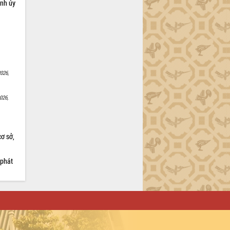
ỉnh ủy
026,
026,
cơ sở,
 phát