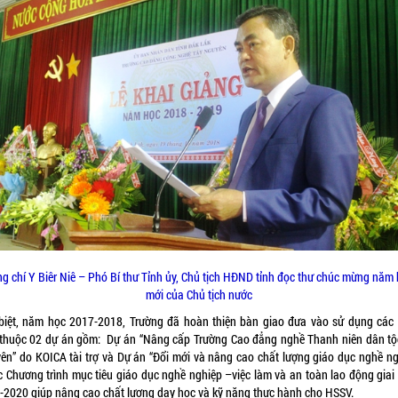
g chí Y Biêr Niê – Phó Bí thư Tỉnh ủy, Chủ tịch HĐND tỉnh đọc thư chúc mừng năm
mới của Chủ tịch nước
biệt, năm học 2017-2018, Trường đã hoàn thiện bàn giao đưa vào sử dụng các
thuộc 02 dự án gồm: Dự án “Nâng cấp Trường Cao đẳng nghề Thanh niên dân tộ
ên” do KOICA tài trợ và Dự án “Đổi mới và nâng cao chất lượng giáo dục nghề ng
c Chương trình mục tiêu giáo dục nghề nghiệp –việc làm và an toàn lao động giai
-2020 giúp nâng cao chất lượng dạy học và kỹ năng thực hành cho HSSV.