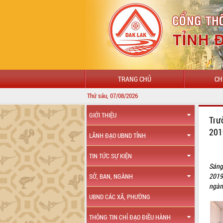
TRANG CHỦ
CH
Thứ sáu, 07/08/2026
GIỚI THIỆU
Trư
20
LÃNH ĐẠO UBND TỈNH
TIN TỨC SỰ KIỆN
Sáng
2019
SỞ, BAN, NGÀNH
ngành
UBND CÁC XÃ, PHƯỜNG
THÔNG TIN CHỈ ĐẠO ĐIỀU HÀNH