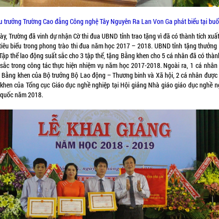
u trưởng Trường Cao đẳng Công nghệ Tây Nguyên Ra Lan Von Ga phát biểu tại buổ
ày, Trường đã vinh dự nhận Cờ thi đua UBND tỉnh trao tặng vì đã có thành tích xuấ
 tiêu biểu trong phong trào thi đua năm học 2017 – 2018. UBND tỉnh tặng thưởng
Tập thể lao động suất sắc cho 3 tập thể, tặng Bằng khen cho 5 cá nhân đã có thàn
 sắc trong công tác thực hiện nhiệm vụ năm học 2017-2018. Ngoài ra, 1 cá nhân
 Bằng khen của Bộ trưởng Bộ Lao động – Thương binh và Xã hội, 2 cá nhân được
 khen của Tổng cục Giáo dục nghề nghiệp tại Hội giảng Nhà giáo giáo dục nghề n
 quốc năm 2018.