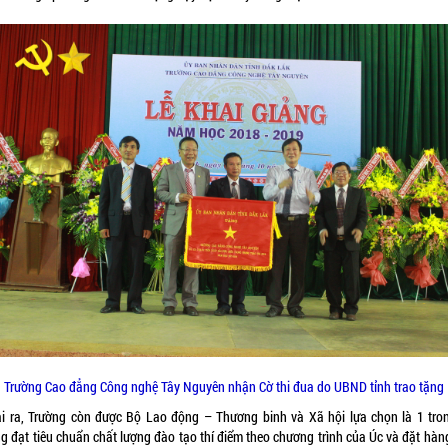
Trường Cao đẳng Công nghệ Tây Nguyên nhận Cờ thi đua do UBND tỉnh trao tặng
i ra, Trường còn được Bộ Lao động – Thương binh và Xã hội lựa chọn là 1 tro
ng đạt tiêu chuẩn chất lượng đào tạo thí điểm theo chương trình của Úc và đặt hàn