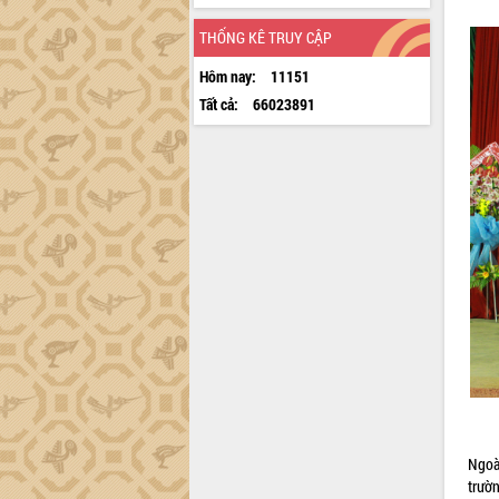
THỐNG KÊ TRUY CẬP
Hôm nay:
11151
Tất cả:
66023891
Ngoà
trườ