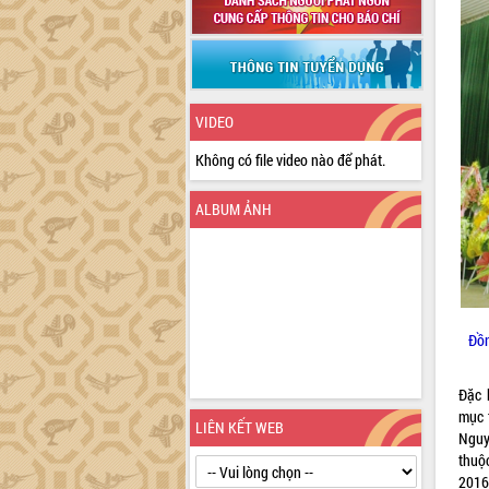
VIDEO
Không có file video nào để phát.
ALBUM ẢNH
Đồn
Đặc 
mục 
LIÊN KẾT WEB
Nguy
thuộ
2016