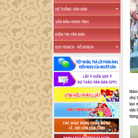
HỆ THỐNG VĂN BẢN
VĂN BẢN HĐND TỈNH
ĐIỂM TIN VĂN BẢN
QUY HOẠCH - KẾ HOẠCH
Năm 
chú 
tạo n
việc 
dựng,