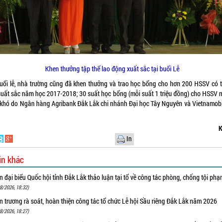
Khen thưởng tập thể lao động xuất sắc tại buổi Lễ
buổi lễ, nhà trường cũng đã khen thưởng và trao học bổng cho hơn 200 HSSV có 
 suất sắc năm học 2017-2018; 30 suất học bổng (mỗi suất 1 triệu đồng) cho HSSV 
 khó do Ngân hàng Agribank Đắk Lắk chi nhánh Đại học Tây Nguyên và Vietnamobil
K
In
in khác
 đại biểu Quốc hội tỉnh Đắk Lắk thảo luận tại tổ về công tác phòng, chống tội ph
8/2026, 18:32)
 trương rà soát, hoàn thiện công tác tổ chức Lễ hội Sầu riêng Đắk Lắk năm 2026
8/2026, 18:27)