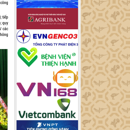
 công
 tiếp
o; quy
V các
thông