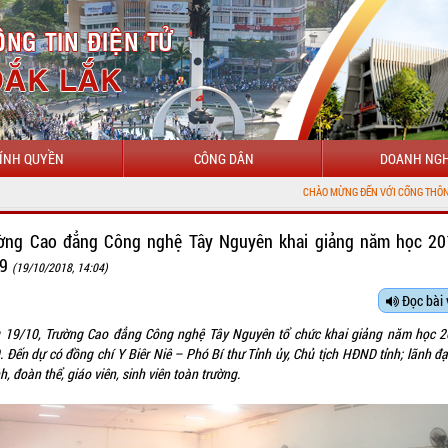
ÍNH QUYỀN
CÔNG DÂN
DOANH NGH
CHÀO MỪNG ĐẾN VỚI CỔNG THÔNG TIN ĐIỆN TỬ TỈNH ĐẮK LẮK
ờng Cao đẳng Công nghệ Tây Nguyên khai giảng năm học 20
19
(19/10/2018, 14:04)
Đọc bài 
 19/10, Trường Cao đẳng Công nghệ Tây Nguyên tổ chức khai giảng năm học 2
. Đến dự có đồng chí Y Biêr Niê – Phó Bí thư Tỉnh ủy, Chủ tịch HĐND tỉnh; lãnh đạ
, đoàn thể, giáo viên, sinh viên toàn trường.