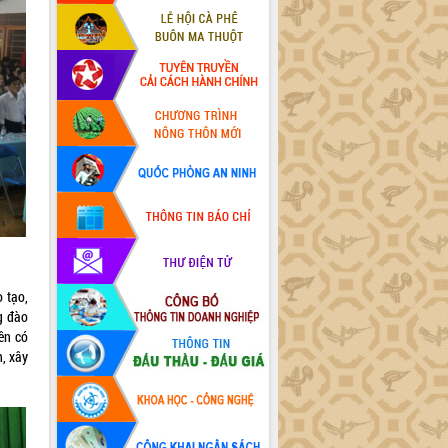
 tạo,
g đào
iên có
n, xây