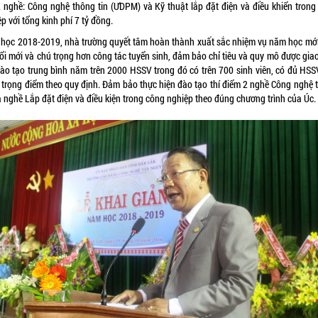
2 nghề: Công nghệ thông tin (ƯDPM) và Kỹ thuật lắp đặt điện và điều khiển trong
p với tổng kinh phí 7 tỷ đồng.
học 2018-2019, nhà trường quyết tâm hoàn thành xuất sắc nhiệm vụ năm học mới;
ổi mới và chú trọng hơn công tác tuyển sinh, đảm bảo chỉ tiêu và quy mô được gia
ào tạo trung bình năm trên 2000 HSSV trong đó có trên 700 sinh viên, có đủ HSS
 trọng điểm theo quy định. Đảm bảo thực hiện đào tạo thí điểm 2 nghề Công nghệ 
à nghề Lắp đặt điện và điều kiện trong công nghiệp theo đúng chương trình của Úc.