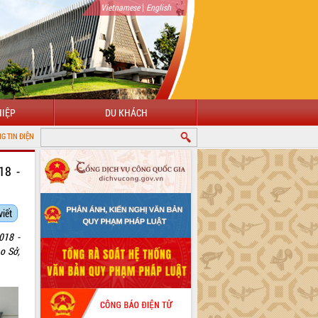
|
Vietnamese
English
IỆP
DU KHÁCH
18 -
viết
018 -
o Sở,