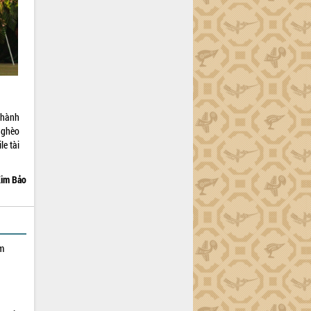
thành
nghèo
e tài
im Bảo
ạm