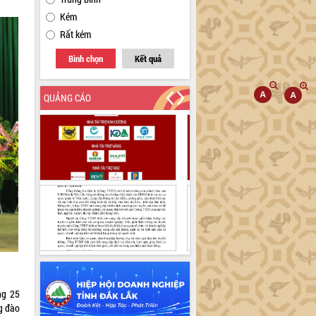
Kém
Rất kém
Bình chọn
Kết quả
QUẢNG CÁO
ng 25
g đào