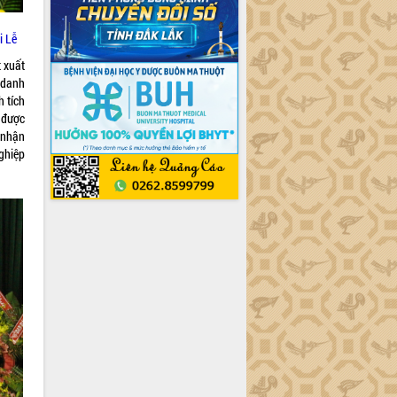
i Lễ
t xuất
 danh
h tích
 được
 nhận
ghiệp