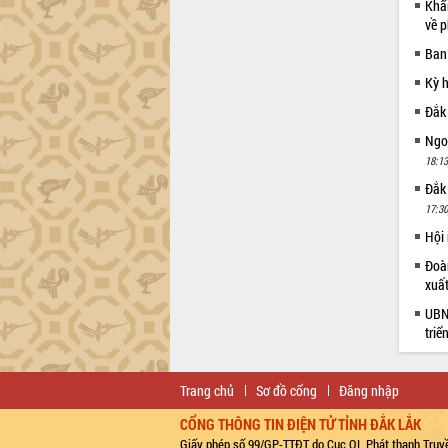
Khẩn
về p
Ban
Kỳ 
Đắk
Ngoạ
18:13
Đắk
17:30
Hội
Đoàn
xuấ
UBND
triể
Trang chủ
Sơ đồ cổng
Đăng nhập
CỔNG THÔNG TIN ĐIỆN TỬ TỈNH ĐẮK LẮK
Giấy phép số 99/GP-TTĐT do Cục QL Phát thanh Truyề