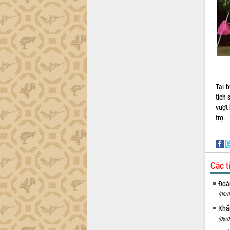
Tại 
tích
vượt
trợ.
Các t
Đoàn
(06/0
Khẩn
(06/0