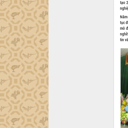
tạo 
nghiệ
Năm 
tục đ
mô đ
nghề
tin v