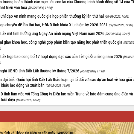
 trương hoàn thành các mục tiêu còn lại của Chương trình hành động số 14 của T
hát triển văn hóa
(06/08/2026, 17:30)
 Chỉ đạo An ninh mạng quốc gia họp phiên thường kỳ lần thứ hai
(06/08/2026, 14:06)
họp chuyên đề lần thứ hai, HĐND tỉnh khóa XI, nhiệm kỳ 2026-2031
(06/08/2026, 12:02)
 Lắk mít tinh hưởng ứng Ngày An ninh mạng Việt Nam năm 2026
(06/08/2026, 10:47)
i giao khoa học, công nghệ góp phần kiến tạo năng lực phát triển quốc gia
(05/08/2
)
 Lắk họp báo công bố 17 hoạt động đặc sắc của Lễ hội Sầu riêng năm 2026
(05/08/2
)
 nghị UBND tỉnh Đắk Lắk thường kỳ tháng 7/2026
(05/08/2026, 17:18)
 đại biểu Quốc hội tỉnh Đắk Lắk thảo luận tại tổ đối với các dự án luật về hòa giải 
t khẩu lao động và xuất bản
(05/08/2026, 16:01)
 tỉnh làm việc với Tổng Công ty Điện lực miền Trung về bảo đảm cung ứng điện và
n lưới điện
(05/08/2026, 14:00)
n hình và Thông tin Điện tử cấp ngày 14/05/2010