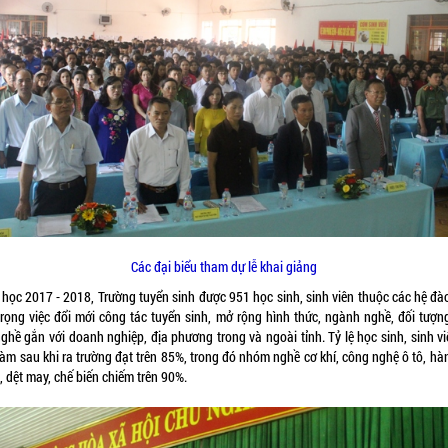
Các đại biểu tham dự lễ khai giảng
học 2017 - 2018, Trường tuyển sinh được 951 học sinh, sinh viên thuộc các hệ đào
trọng việc đổi mới công tác tuyển sinh, mở rộng hình thức, ngành nghề, đối tượn
ghề gắn với doanh nghiệp, địa phương trong và ngoài tỉnh. Tỷ lệ học sinh, sinh v
làm sau khi ra trường đạt trên 85%, trong đó nhóm nghề cơ khí, công nghệ ô tô, hà
 dệt may, chế biến chiếm trên 90%.