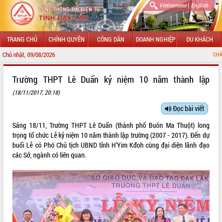
|
Vietnamese
English
TRANG CHỦ
CHÍNH QUYỀN
CÔNG DÂN
DOANH NGHIỆP
DU KHÁCH
Chủ nhật, 09/08/2026
CHÀO MỪNG ĐẾN VỚI CỔN
GIỚI THIỆU
Trường THPT Lê Duẩn kỷ niệm 10 năm thành lập
(18/11/2017, 20:18)
LÃNH ĐẠO UBND TỈNH
Đọc bài viết
TIN TỨC SỰ KIỆN
Sáng 18/11, Trường THPT Lê Duẩn (thành phố Buôn Ma Thuột) long
SỞ, BAN, NGÀNH
trọng tổ chức Lễ kỷ niệm 10 năm thành lập trường (2007 - 2017). Đến dự
buổi Lễ có Phó Chủ tịch UBND tỉnh H’Yim Kđoh cùng đại diện lãnh đạo
UBND CÁC XÃ, PHƯỜNG
các Sở, ngành có liên quan.
THÔNG TIN CHỈ ĐẠO ĐIỀU HÀNH
HỆ THỐNG VĂN BẢN
VĂN BẢN HĐND TỈNH