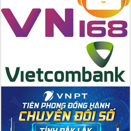
các nhiệm vụ đề ra năm 2025
Phát huy vai trò của người có uy tín
trong phòng chống tảo hôn và hôn
nhân cận huyết thống
Nông sản Tây Nguyên thu hút doanh
nghiệp nước ngoài
Đắk Lắk định vị thương hiệu du lịch
“Biển – Rừng – Cà phê” trong không
gian phát triển mới
Hội nghị chia sẻ kinh nghiệm, chuyển
giao kỹ thuật y tế, định hướng phát
triển chuyên sâu đến 2030
Chuyển đổi số mở ra không gian phát
triển trong lĩnh vực văn hóa, du lịch
Công bố quyết định của Ban Thường
vụ Tỉnh ủy về công tác cán bộ.
Thủ tướng Phạm Minh Chính: Khẩn
trương tái thiết cuộc sống người dân
sau thiên tai
Tập trung nâng cao chất lượng, tổ