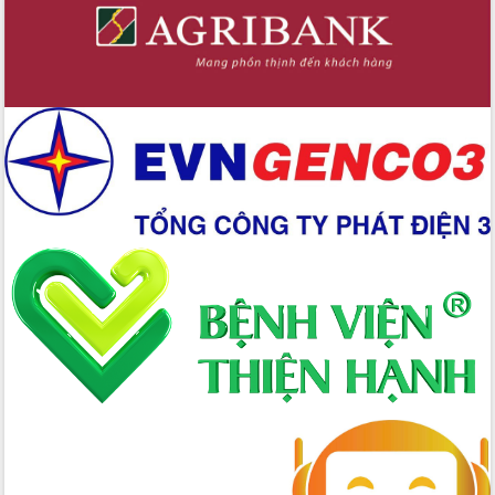
trọng trong kỷ nguyên mới
Hội nghị lần thứ tư Ban Chỉ đạo công
tác bầu cử tỉnh Đắk Lắk
Hội nghị Báo cáo viên Trung ương
tháng 01/2026
Phó Thủ tướng Hồ Quốc Dũng đánh giá
cao kết quả Chiến dịch Quang Trung
tại Đắk Lắk
Hội nghị Ban Chấp hành Đảng bộ tỉnh
Đắk Lắk lần thứ 2 (mở rộng)
Tập trung giải phóng mặt bằng, đẩy
nhanh tiến độ Tuyến đường bộ ven
biển
Gỡ khó, khởi công xây dựng, sửa chữa
toàn bộ nhà ở cho hộ dân đúng tiến độ
đề ra
UBND tỉnh Đắk Lắk tổng kết công tác
quốc phòng, quân sự địa phương năm
2025
Tập trung triển khai quyết liệt, đồng bộ
các giải pháp nhằm thực hiện hiệu quả