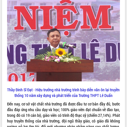
VIDEO
Trailer Lễ hội Sầu riêng Đắk Lắk năm
2026
Khám bệnh, cấp phát thuốc miễn phí
và tặng quà người dân xã Cư Pui
Hội nghị UBND tỉnh Đắk Lắk thường kỳ
Thầy Đinh Sĩ Đạt - Hiệu trưởng nhà trường trình bày diễn văn ôn lại truyền
tháng 7/2026
thống 10 năm xây dựng và phát triển của Trường THPT Lê Duẩn
Lễ truy tặng danh hiệu “Bà Mẹ Việt
Đến nay, cơ sở vật chất nhà trường đã được đầu tư cơ bản đầy đủ, bước
ALBUM ẢNH
Nam Anh hùng” và trao Huân chương
đầu đáp ứng nhu cầu dạy và học; 100% giáo viên đạt chuẩn về đào tạo,
Lao động
trong đó có 19 cán bộ, giáo viên có trình độ thạc sỹ (chiếm 27,14%). Phát
UBND tỉnh Đắk Lắk triển khai nhiệm
huy truyền thống của nhà trường, đội ngũ thầy giáo, cô giáo đã không
vụ 6 tháng cuối năm 2026
ngừng nỗ lực tìm tòi, đổi mới phương pháp nhằm nâng cao chất lượng,