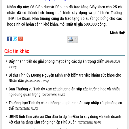
hiện Đề án 06 của Chính phủ
Nhân dịp này, Sở Giáo dục và Đào tạo đã trao tặng Giấy khen cho 25 cá
Họp báo thông tin về Hội nghị Công bố
nhân đã có thành tích trong quá trình xây dựng và phát triển Trường
Quy hoạch và Xúc tiến đầu tư tỉnh Đắk
THPT Lê Duẩn. Nhà trường cũng đã trao tặng 35 suất học bổng cho các
Lắk
học sinh có hoàn cảnh khó khăn, mỗi suất trị giá 500.000 đồng.
Khơi thông điểm nghẽn, đẩy nhanh
giải ngân vốn khắc phục thiên tai
Minh Huệ
In
HĐND tỉnh thông qua điều chỉnh Quy
hoạch tỉnh thời kỳ 2021-2030
Các tin khác
Hội thảo góp ý hồ sơ điều chỉnh quy
hoạch tỉnh Đắk Lắk thời kỳ 2021-2030,
Đẩy nhanh tiến độ giải phóng mặt bằng các dự án trọng điểm
(08/08/2026,
tầm nhìn đến năm 2050
19:53)
Nâng cao hiệu quả hoạt động của các
Bí thư Tỉnh ủy Lương Nguyễn Minh Triết kiểm tra việc khám sức khỏe cho
doanh nghiệp nhà nước
Nhân dân
(08/08/2026, 17:05)
Hội nghị triển khai kết nối mạng
Ban Thường vụ Tỉnh ủy xem xét phương án sắp xếp trường học và nhiều
truyền số liệu chuyên dùng phục vụ cơ
nội dung quan trọng
(08/08/2026, 13:30)
quan Đảng, Nhà nước
Thường trực Tỉnh ủy chưa thông qua phương án sáp nhập xã, phường cụ
Lễ phát động chuỗi hoạt động chung
thể
tay làm sạch môi trường
(08/08/2026, 11:30)
Xã Ea Kar bước chuyển mình trong
UBND tỉnh làm việc với Chủ đầu tư dự án Đầu tư xây dựng và kinh doanh
công tác cải cách hành chính mô hình
kết cấu hạ tầng Khu công nghiệp Phú Xuân
(07/08/2026, 19:47)
mới