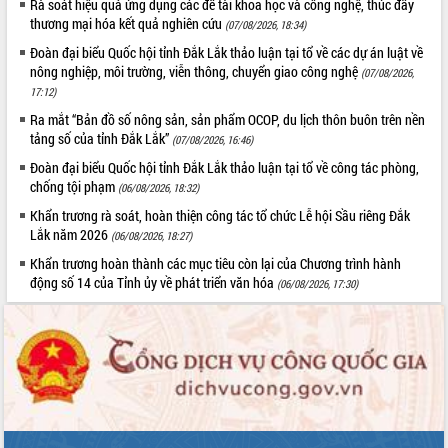
Rà soát hiệu quả ứng dụng các đề tài khoa học và công nghệ, thúc đẩy
UBND tỉnh họp báo định kỳ tháng 4
thương mại hóa kết quả nghiên cứu
(07/08/2026, 18:34)
năm 2026
Đoàn đại biểu Quốc hội tỉnh Đắk Lắk thảo luận tại tổ về các dự án luật về
Hội thảo khoa học “Giải pháp thúc đẩy
nông nghiệp, môi trường, viễn thông, chuyển giao công nghệ
(07/08/2026,
phát triển nền kinh tế xanh tại tỉnh
17:12)
Đắk Lắk”
Ra mắt “Bản đồ số nông sản, sản phẩm OCOP, du lịch thôn buôn trên nền
Tăng cường giám sát, đôn đốc thực
tảng số của tỉnh Đắk Lắk”
(07/08/2026, 16:46)
hiện nhiệm vụ quản lý tài sản công
Đoàn đại biểu Quốc hội tỉnh Đắk Lắk thảo luận tại tổ về công tác phòng,
hàng tuần
chống tội phạm
(06/08/2026, 18:32)
Tháo gỡ những vướng mắc, đẩy mạnh
công tác cải cách thủ tục hành chính
Khẩn trương rà soát, hoàn thiện công tác tổ chức Lễ hội Sầu riêng Đắk
tại Trung tâm Phục vụ hành chính
Lắk năm 2026
(06/08/2026, 18:27)
công tỉnh
Khẩn trương hoàn thành các mục tiêu còn lại của Chương trình hành
Đắk Lắk: Tôn vinh 46 giải pháp tại Hội
động số 14 của Tỉnh ủy về phát triển văn hóa
(06/08/2026, 17:30)
thi Sáng tạo Kỹ thuật 2024 - 2025
Đắk Lắk rà soát, điều chỉnh Đề án 190
về phát triển nuôi trồng thủy sản
Phó Chủ tịch UBND tỉnh Đắk Lắk
Trương Công Thái kiểm tra thực địa
Dự án cao tốc Khánh Hòa - Buôn Ma
Thuột