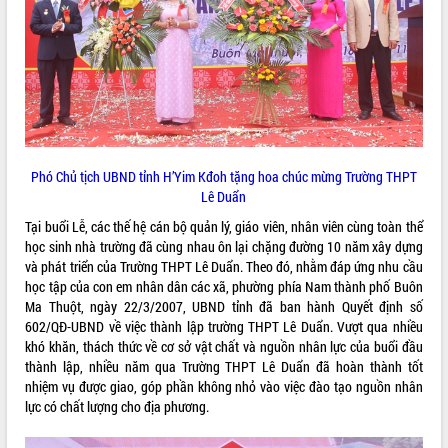
ĐIỂM TIN VĂN BẢN
QUY HOẠCH - KẾ HOẠCH
Phó Chủ tịch UBND tỉnh H’Yim Kđoh tặng hoa chúc mừng Trường THPT
Lê Duẩn
Tại buổi Lễ, các thế hệ cán bộ quản lý, giáo viên, nhân viên cùng toàn thể
học sinh nhà trường đã cùng nhau ôn lại chặng đường 10 năm xây dựng
và phát triển của Trường THPT Lê Duẩn. Theo đó, nhằm đáp ứng nhu cầu
học tập của con em nhân dân các xã, phường phía Nam thành phố Buôn
Ma Thuột, ngày 22/3/2007, UBND tỉnh đã ban hành Quyết định số
602/QĐ-UBND về việc thành lập trường THPT Lê Duẩn. Vượt qua nhiều
khó khăn, thách thức về cơ sở vật chất và nguồn nhân lực của buổi đầu
thành lập, nhiều năm qua Trường THPT Lê Duẩn đã hoàn thành tốt
nhiệm vụ được giao, góp phần không nhỏ vào việc đào tạo nguồn nhân
lực có chất lượng cho địa phương.