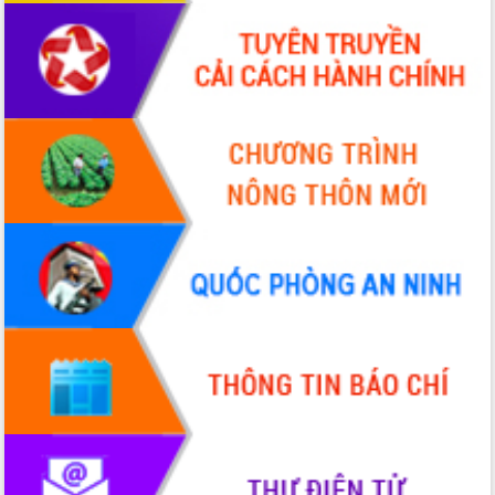
với Tập đoàn Bưu chính Viễn thông
Việt Nam
Thứ trưởng Bộ Y tế làm việc với tỉnh
Đắk Lắk về phát triển nhân lực y tế
cho trạm y tế cấp xã
Du lịch Đắk Lắk nâng tầm trải nghiệm
du khách thông qua Hệ thống cơ sở dữ
liệu và Bản đồ số
Tập huấn ứng dụng trí tuệ nhân tạo (AI)
trong thương mại điện tử năm 2026
Đoàn đại biểu Quốc hội tỉnh Đắk Lắk
trao đổi thông tin trước Kỳ họp thứ
nhất, Quốc hội khóa XVI
Quyết liệt cải cách hành chính, khơi
thông nguồn lực phát triển
Nâng cao hiệu lực, hiệu quả HĐND
tỉnh thông qua hiện đại hóa hành chính
Xã Ea Phê gắn cải cách hành chính với
chuyển đổi số
Phó Chủ tịch Thường trực UBND tỉnh