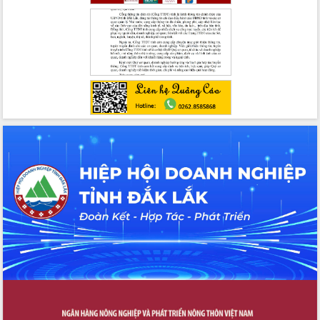
trưởng đạt 5,86% trong năm 2026
UBND tỉnh Đắk Lắk triển khai công tác
quốc phòng, quân sự địa phương năm
2026
Đắk Lắk tập trung toàn lực khắc phục
tồn tại IUU, sẵn sàng làm việc với
Đoàn thanh tra EC
Chủ tịch UBND tỉnh Tạ Anh Tuấn thăm,
chúc mừng các bệnh viện nhân Ngày
Thầy thuốc Việt Nam
Rộn ràng lễ hội truyền thống Sông
nước Đà Nông lần thứ I năm 2026
Kỳ họp Chuyên đề lần thứ Năm, HĐND
tỉnh Đắk Lắk thông qua các nghị quyết
quan trọng
Thống nhất danh sách giới thiệu ứng
cử đại biểu Quốc hội khoá XVI và đại
biểu HĐND tỉnh Đắk Lắk, nhiệm kỳ
2026-2031
Phát động hai phong trào thi đua quan