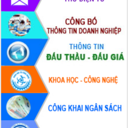
Hồ Thị Nguyên Thảo làm việc tại Trung
tâm Phục vụ hành chính công xã Ea
Phê
Xây dựng nền hành chính số đồng
hành cùng nông dân dân, doanh nghiệp
Giai đoạn 2026-2030, Đắk Lắk phấn
đấu có 77% xã đạt chuẩn nông thôn
mới
Chuyển đổi số 'mở đường' cho nông
nghiệp Đắk Lắk tăng trưởng bứt phá
Triển khai đồng bộ đo đạc, lập hồ sơ
địa chính, hoàn thiện cơ sở dữ liệu đất
đai
Ứng dụng sinh trắc học - Bước tiến
trong hành trình chuyển đổi số tại Đắk
Lắk
Đắk Lắk nâng cao hiệu quả công tác
Đảng từ Sổ tay đảng viên điện tử
Đắk Lắk đẩy mạnh nuôi biển công
nghệ, hướng tới phát triển thủy sản
bền vững