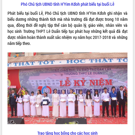
sầu riêng tại Đắk Lắk
Phó Chủ tịch UBND tỉnh H’Yim Kđoh phát biểu tại buổi Lễ
Trình diễn nghệ thuật chế biến các
Phát biểu tại buổi Lễ, Phó Chủ tịch UBND tỉnh H’Yim Kđoh ghi nhận và
món ăn từ sầu riêng
biểu dương những thành tích mà nhà trường đã đạt được trong 10 năm
Đắk Lắk công bố Quy hoạch và xúc
qua, đồng thời đề nghị tập thể cán bộ quản lý, giáo viên, nhân viên và
tiến đầu tư tỉnh
học sinh Trường THPT Lê Duẩn tiếp tục phát huy những kết quả đã đạt
Ngành cá ngừ Đắk Lắk chủ động thích
được nhằm hoàn thành xuất sắc nhiệm vụ năm học 2017-2018 và những
ứng để giữ vững thị trường xuất khẩu
năm tiếp theo.
Diễn đàn Kinh tế tư nhân Việt Nam đột
phá cơ chế - Hợp tác công tư
Đề án 06 tạo bước ngoặt đột phá trong
cải cách hành chính tỉnh Đắk Lắk
Kết nối tour, đẩy mạnh chuyển đổi số
để phát triển du lịch Đắk Lắk
Khởi động Dự án Đầu tư xây dựng hạ
tầng kỹ thuật Cụm công nghiệp Tân
Tiến
Gặp mặt các cơ quan báo chí nhân Kỷ
niệm 101 năm Ngày Báo chí Cách
mạng Việt Nam
Đắk Lắk sơ kết 4 năm triển khai thực
Trao tặng học bổng cho các học sinh