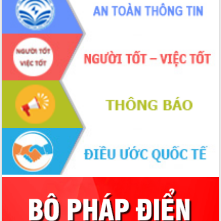
Tập huấn nâng cao năng lực triển khai
chuyển đổi số cho cán bộ, công chức
cấp xã
Đắk Lắk phát động hưởng ứng Ngày
Quyền của người tiêu dùng Việt Nam
2026
Đẩy mạnh cải cách hành chính, quyết
tâm đạt được mục tiêu tăng trưởng
hai con số trong năm 2026
Tổ chức trang trọng Lễ hội Đền thờ
Lương Văn Chánh năm 2026
Phó Bí thư Tỉnh ủy Đắk Lắk Đỗ Hữu
Huy giữ chức Bí thư Đảng ủy Ủy Ban
Nhân dân tỉnh
Bệnh án điện tử thúc đẩy chuyển đổi
số y tế tại Đắk Lắk
Chuyển đổi số thư viện: Mở rộng
không gian tri thức trong thời đại số
Đánh giá, rút kinh nghiệm công tác tổ
chức diễn tập trước ngày bầu cử