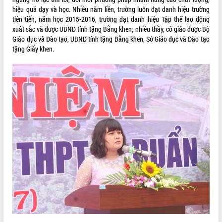
hiệu quả dạy và học. Nhiều năm liền, trường luôn đạt danh hiệu trường
Kỳ họp thứ Hai, Hội đồng nhân dân
tiên tiến, năm học 2015-2016, trường đạt danh hiệu Tập thể lao động
tỉnh khóa XI quyết nghị nhiều nội dung
xuất sắc và được UBND tỉnh tặng Bằng khen; nhiều thầy, cô giáo được Bộ
quan trọng
Giáo dục và Đào tạo, UBND tỉnh tặng Bằng khen, Sở Giáo dục và Đào tạo
Bí thư Tỉnh ủy Lương Nguyễn Minh
tặng Giấy khen.
Triết thăm, tặng quà người có công với
cách mạng
LIÊN KẾT WEB
Rà soát, hoàn thiện hệ thống thiết chế
văn hóa, thể thao đáp ứng yêu cầu
phát triển mới
Thường trực HĐND tỉnh Đắk Lắk gặp
THỐNG KÊ TRUY CẬP
mặt Đoàn chuyên gia y tế TP. Hồ Chí
Minh
Hôm nay:
25091
Lễ truy điệu và an táng hài cốt liệt sĩ
Tất cả:
66110759
tại Nghĩa trang Liệt sĩ xã Sơn Hòa
Bàn giải pháp tháo gỡ khó khăn trong
xuất khẩu sầu riêng và triển khai quy
định EUDR
Thứ trưởng Bộ Nông nghiệp và Môi
trường Nguyễn Hoàng Hiệp khảo sát
vùng trồng và doanh nghiệp đóng gói