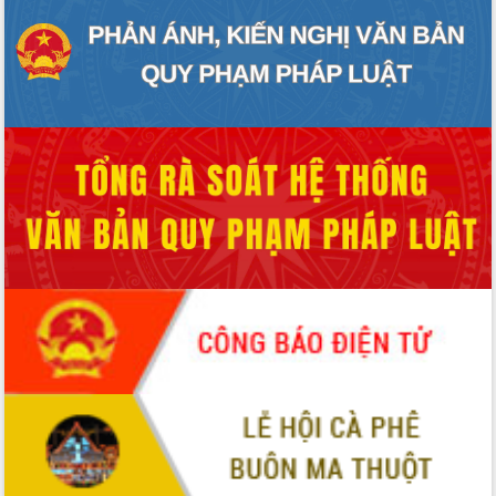
Định vị cà phê Việt Nam như một “di
sản sống” trong dòng chảy toàn cầu
Xây dựng nông thôn mới: Nâng cao đời
sống người dân từ những mô hình thiết
thực
Quyết liệt tháo gỡ vướng mắc, đẩy
nhanh tiến độ các dự án trọng điểm
trong Khu kinh tế Nam Phú Yên
Hòn Yến phát triển du lịch gắn với bảo
tồn biển
Lấy ý kiến điều chỉnh Quy hoạch tỉnh
Đắk Lắk thời kỳ 2021-2030, tầm nhìn
đến năm 2050
Phát động chiến dịch 30 ngày đêm
giải phóng mặt bằng Tuyến đường bộ
ven biển
Đắk Lắk nỗ lực thúc đẩy tăng trưởng
kinh tế từ 10% trở lên trong Quý
II/2026
Đắk Lắk ký kết thỏa thuận hợp tác về
chuyển đổi số giai đoạn 2026 – 2030