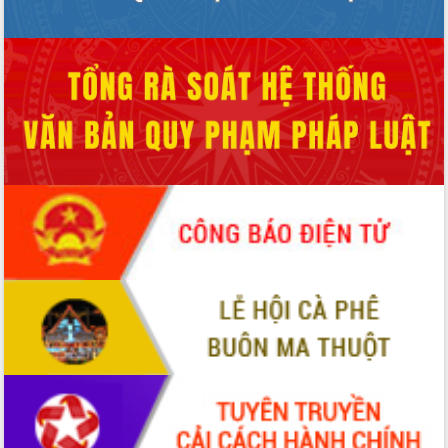
ứng để giữ vững thị trường xuất khẩu
Diễn đàn Kinh tế tư nhân Việt Nam đột
phá cơ chế - Hợp tác công tư
Đề án 06 tạo bước ngoặt đột phá trong
cải cách hành chính tỉnh Đắk Lắk
Kết nối tour, đẩy mạnh chuyển đổi số
để phát triển du lịch Đắk Lắk
Khởi động Dự án Đầu tư xây dựng hạ
tầng kỹ thuật Cụm công nghiệp Tân
Tiến
Gặp mặt các cơ quan báo chí nhân Kỷ
niệm 101 năm Ngày Báo chí Cách
mạng Việt Nam
Đắk Lắk sơ kết 4 năm triển khai thực
hiện Đề án 06 của Chính phủ
Họp báo thông tin về Hội nghị Công bố
Quy hoạch và Xúc tiến đầu tư tỉnh Đắk
Lắk
Khơi thông điểm nghẽn, đẩy nhanh
giải ngân vốn khắc phục thiên tai