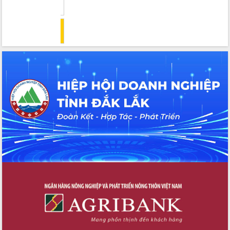
đấu có 77% xã đạt chuẩn nông thôn
mới
Chuyển đổi số 'mở đường' cho nông
nghiệp Đắk Lắk tăng trưởng bứt phá
Triển khai đồng bộ đo đạc, lập hồ sơ
địa chính, hoàn thiện cơ sở dữ liệu đất
đai
Ứng dụng sinh trắc học - Bước tiến
trong hành trình chuyển đổi số tại Đắk
Lắk
Đắk Lắk nâng cao hiệu quả công tác
Đảng từ Sổ tay đảng viên điện tử
Đắk Lắk đẩy mạnh nuôi biển công
nghệ, hướng tới phát triển thủy sản
bền vững
Tập huấn nâng cao năng lực triển khai
chuyển đổi số cho cán bộ, công chức
cấp xã
Đắk Lắk phát động hưởng ứng Ngày
Quyền của người tiêu dùng Việt Nam
2026