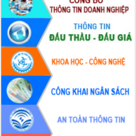
hiện nhiệm vụ quản lý tài sản công
hàng tuần
Tháo gỡ những vướng mắc, đẩy mạnh
công tác cải cách thủ tục hành chính
tại Trung tâm Phục vụ hành chính
công tỉnh
Đắk Lắk: Tôn vinh 46 giải pháp tại Hội
thi Sáng tạo Kỹ thuật 2024 - 2025
Đắk Lắk rà soát, điều chỉnh Đề án 190
về phát triển nuôi trồng thủy sản
Phó Chủ tịch UBND tỉnh Đắk Lắk
Trương Công Thái kiểm tra thực địa
Dự án cao tốc Khánh Hòa - Buôn Ma
Thuột
Định vị cà phê Việt Nam như một “di
sản sống” trong dòng chảy toàn cầu
Xây dựng nông thôn mới: Nâng cao đời
sống người dân từ những mô hình thiết
thực
Quyết liệt tháo gỡ vướng mắc, đẩy