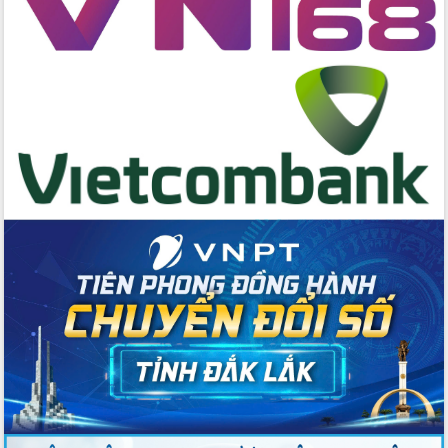
Ngày hội bầu cử đại biểu Quốc hội
khóa XVI và HĐND các cấp nhiệm kỳ
2026-2031
Đảm bảo cuộc bầu cử đại biểu Quốc
hội và đại biểu HĐND các cấp diễn ra
an toàn, hiệu quả, đúng quy định
Thủ tướng Chính phủ Phạm Minh Chính
kiểm tra, chỉ đạo hoàn thành các dự
án cao tốc và thăm khu tái định cư tại
Đắk Lắk
Sôi nổi Hội đua ngựa truyền thống Gò
Thì Thùng mừng Xuân Bính Ngọ 2026
Lãnh đạo tỉnh dâng hương tưởng niệm
tại Đập Đồng Cam đầu Xuân Bính Ngọ
Ngành nông nghiệp phấn đấu tăng
trưởng đạt 5,86% trong năm 2026
UBND tỉnh Đắk Lắk triển khai công tác
quốc phòng, quân sự địa phương năm
2026
Đắk Lắk tập trung toàn lực khắc phục
tồn tại IUU, sẵn sàng làm việc với