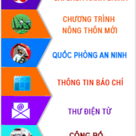
HĐND tỉnh thông qua điều chỉnh Quy
hoạch tỉnh thời kỳ 2021-2030
Hội thảo góp ý hồ sơ điều chỉnh quy
hoạch tỉnh Đắk Lắk thời kỳ 2021-2030,
tầm nhìn đến năm 2050
Nâng cao hiệu quả hoạt động của các
doanh nghiệp nhà nước
Hội nghị triển khai kết nối mạng
truyền số liệu chuyên dùng phục vụ cơ
quan Đảng, Nhà nước
Lễ phát động chuỗi hoạt động chung
tay làm sạch môi trường
Xã Ea Kar bước chuyển mình trong
công tác cải cách hành chính mô hình
mới
UBND tỉnh họp báo định kỳ tháng 4
năm 2026
Hội thảo khoa học “Giải pháp thúc đẩy
phát triển nền kinh tế xanh tại tỉnh
Đắk Lắk”
Tăng cường giám sát, đôn đốc thực