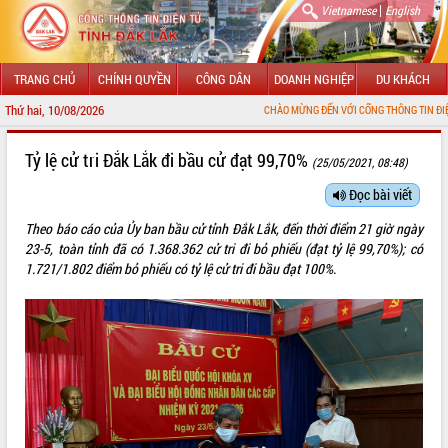
|
Vietnamese
English
TRANG CHỦ
CHÍNH QUYỀN
CÔNG DÂN
DOANH NGHIỆP
DU KHÁCH
Thứ hai, 10/08/2026
CHÀO MỪNG ĐẾN VỚI CỔNG THÔNG TIN ĐIỆN TỬ TỈNH ĐẮK
GIỚI THIỆU
Tỷ lệ cử tri Đắk Lắk đi bầu cử đạt 99,70%
(25/05/2021, 08:48)
LÃNH ĐẠO UBND TỈNH
Đọc bài viết
Theo báo cáo của Ủy ban bầu cử tỉnh Đắk Lắk, đến thời điểm 21 giờ ngày
TIN TỨC SỰ KIỆN
23-5, toàn tỉnh đã có 1.368.362 cử tri đi bỏ phiếu (đạt tỷ lệ 99,70%); có
1.721/1.802 điểm bỏ phiếu có tỷ lệ cử tri đi bầu đạt 100%.
SỞ, BAN, NGÀNH
UBND CÁC XÃ, PHƯỜNG
THÔNG TIN CHỈ ĐẠO ĐIỀU HÀNH
HỆ THỐNG VĂN BẢN
VĂN BẢN HĐND TỈNH