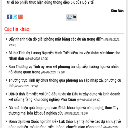
tri đi bỏ phiếu thực hiện đúng thông điệp 5K của Bộ Y tế.
VIDEO
Kim Bảo
In
Loading the player...
Trailer Lễ hội Sầu riêng Đắk Lắk năm
Các tin khác
2026
Đẩy nhanh tiến độ giải phóng mặt bằng các dự án trọng điểm
(08/08/2026,
Khám bệnh, cấp phát thuốc miễn phí
19:53)
và tặng quà người dân xã Cư Pui
Bí thư Tỉnh ủy Lương Nguyễn Minh Triết kiểm tra việc khám sức khỏe cho
Hội nghị UBND tỉnh Đắk Lắk thường kỳ
Nhân dân
tháng 7/2026
(08/08/2026, 17:05)
Lễ truy tặng danh hiệu “Bà Mẹ Việt
Ban Thường vụ Tỉnh ủy xem xét phương án sắp xếp trường học và nhiều
ALBUM ẢNH
Nam Anh hùng” và trao Huân chương
nội dung quan trọng
(08/08/2026, 13:30)
Lao động
Thường trực Tỉnh ủy chưa thông qua phương án sáp nhập xã, phường cụ
UBND tỉnh Đắk Lắk triển khai nhiệm
thể
(08/08/2026, 11:30)
vụ 6 tháng cuối năm 2026
UBND tỉnh làm việc với Chủ đầu tư dự án Đầu tư xây dựng và kinh doanh
Kỳ họp thứ Hai, Hội đồng nhân dân
kết cấu hạ tầng Khu công nghiệp Phú Xuân
(07/08/2026, 19:47)
tỉnh khóa XI quyết nghị nhiều nội dung
Rà soát hiệu quả ứng dụng các đề tài khoa học và công nghệ, thúc đẩy
quan trọng
thương mại hóa kết quả nghiên cứu
(07/08/2026, 18:34)
Bí thư Tỉnh ủy Lương Nguyễn Minh
Đoàn đại biểu Quốc hội tỉnh Đắk Lắk thảo luận tại tổ về các dự án luật về
Triết thăm, tặng quà người có công với
nông nghiệp, môi trường, viễn thông, chuyển giao công nghệ
cách mạng
(07/08/2026,
LIÊN KẾT WEB