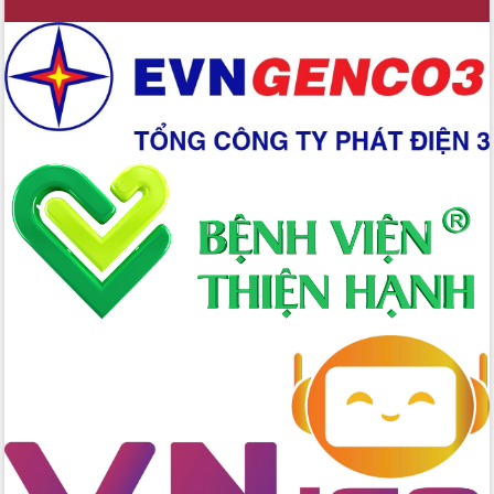
Đẩy mạnh cải cách hành chính, quyết
tâm đạt được mục tiêu tăng trưởng
hai con số trong năm 2026
Tổ chức trang trọng Lễ hội Đền thờ
Lương Văn Chánh năm 2026
Phó Bí thư Tỉnh ủy Đắk Lắk Đỗ Hữu
Huy giữ chức Bí thư Đảng ủy Ủy Ban
Nhân dân tỉnh
Bệnh án điện tử thúc đẩy chuyển đổi
số y tế tại Đắk Lắk
Chuyển đổi số thư viện: Mở rộng
không gian tri thức trong thời đại số
Đánh giá, rút kinh nghiệm công tác tổ
chức diễn tập trước ngày bầu cử
Chương trình “Gặp gỡ hữu nghị –
Friendship Meeting New Year 2026”
Bầu cử Quốc hội và HĐND: Cử tri Đắk
Lắk gửi gắm niềm tin, kỳ vọng vào lá
phiếu
Đắk Lắk sẵn sàng các điều kiện cho