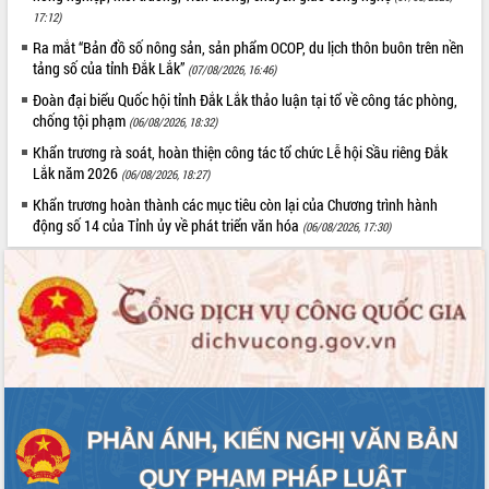
17:12)
Rà soát, hoàn thiện hệ thống thiết chế
văn hóa, thể thao đáp ứng yêu cầu
Ra mắt “Bản đồ số nông sản, sản phẩm OCOP, du lịch thôn buôn trên nền
tảng số của tỉnh Đắk Lắk”
phát triển mới
(07/08/2026, 16:46)
Thường trực HĐND tỉnh Đắk Lắk gặp
Đoàn đại biểu Quốc hội tỉnh Đắk Lắk thảo luận tại tổ về công tác phòng,
THỐNG KÊ TRUY CẬP
mặt Đoàn chuyên gia y tế TP. Hồ Chí
chống tội phạm
(06/08/2026, 18:32)
Minh
Hôm nay:
20743
Khẩn trương rà soát, hoàn thiện công tác tổ chức Lễ hội Sầu riêng Đắk
Lễ truy điệu và an táng hài cốt liệt sĩ
Tất cả:
66133857
Lắk năm 2026
(06/08/2026, 18:27)
tại Nghĩa trang Liệt sĩ xã Sơn Hòa
Khẩn trương hoàn thành các mục tiêu còn lại của Chương trình hành
Bàn giải pháp tháo gỡ khó khăn trong
động số 14 của Tỉnh ủy về phát triển văn hóa
(06/08/2026, 17:30)
xuất khẩu sầu riêng và triển khai quy
định EUDR
Thứ trưởng Bộ Nông nghiệp và Môi
trường Nguyễn Hoàng Hiệp khảo sát
vùng trồng và doanh nghiệp đóng gói
sầu riêng tại Đắk Lắk
Trình diễn nghệ thuật chế biến các
món ăn từ sầu riêng
Đắk Lắk công bố Quy hoạch và xúc
tiến đầu tư tỉnh
Ngành cá ngừ Đắk Lắk chủ động thích