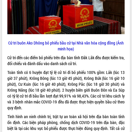
ĐIỂM TIN VĂN BẢN
QUY HOẠCH - KẾ HOẠCH
Cử tri buôn Ako Dhông bỏ phiếu bầu cử tại Nhà văn hóa cộng đồng (Ảnh
minh họa)
Cử tri đến các điểm bỏ phiếu trên địa bàn tỉnh Đắk Lắk đều được kiểm tra,
đối chiếu và đánh dấu vào danh sách cử tri.
Toàn tỉnh có 6 huyện đạt tỷ lệ cử tri đi bỏ phiếu 100% gồm: Lắk (lúc 13
giờ 37 phút), Krông Bông (lúc 13 giờ 45 phút), Krông Búk (lúc 16 giờ 10
phút), Cư Kuin (lúc 16 giờ 40 phút), Krông Pắc (lúc 18 giờ 30 phút) và
Krông Năng (lúc 18 giờ 40 phút). 2 huyện biên giới Buôn Đôn và Ea Súp
có tỷ lệ cử tri đi bầu lần lượt đạt 99,91% và 98,43%. Các cử tri khu cách ly
và 3 bệnh nhân mắc COVID-19 đều đã được thực hiện quyền bầu cử theo
quy định.
Tình hình an ninh chính trị, trật tự an toàn xã hội trên địa bàn toàn tỉnh
ổn định. Các biện pháp phòng, chống dịch COVID-19 trên địa bàn, đặc
biệt là tại các khu vực bỏ phiếu được thực hiện đúng quy định. Tất cả cử