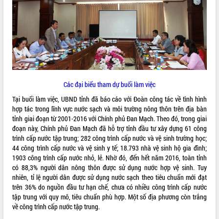
ĐIỂM TIN VĂN BẢN
QUY HOẠCH - KẾ HOẠCH
Các đại biểu tham dự buổi làm việc
Tại buổi làm việc, UBND tỉnh đã báo cáo với Đoàn công tác về tình hình
hợp tác trong lĩnh vực nước sạch và môi trường nông thôn trên địa bàn
tỉnh giai đoạn từ 2001-2016 với Chính phủ Đan Mạch. Theo đó, trong giai
đoạn này, Chính phủ Đan Mạch đã hỗ trợ tỉnh đầu tư xây dựng 61 công
trình cấp nước tập trung; 282 công trình cấp nước và vệ sinh trường học;
44 công trình cấp nước và vệ sinh y tế; 18.793 nhà vệ sinh hộ gia đình;
1903 công trình cấp nước nhỏ, lẻ. Nhờ đó, đến hết năm 2016, toàn tỉnh
có 88,3% người dân nông thôn được sử dụng nước hợp vệ sinh. Tuy
nhiên, tỉ lệ người dân được sử dụng nước sạch theo tiêu chuẩn mới đạt
trên 36% do nguồn đầu tư hạn chế, chưa có nhiều công trình cấp nước
tập trung với quy mô, tiêu chuẩn phù hợp. Một số địa phương còn trắng
về công trình cấp nước tập trung.