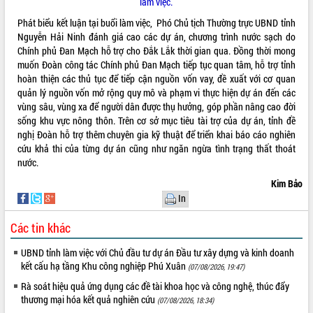
làm việc.
món ăn từ sầu riêng
Đắk Lắk công bố Quy hoạch và xúc
Phát biểu kết luận tại buổi làm việc, Phó Chủ tịch Thường trực UBND tỉnh
tiến đầu tư tỉnh
Nguyễn Hải Ninh đánh giá cao các dự án, chương trình nước sạch do
Chính phủ Đan Mạch hỗ trợ cho Đắk Lắk thời gian qua. Đồng thời mong
Ngành cá ngừ Đắk Lắk chủ động thích
muốn Đoàn công tác Chính phủ Đan Mạch tiếp tục quan tâm, hỗ trợ tỉnh
ứng để giữ vững thị trường xuất khẩu
hoàn thiện các thủ tục để tiếp cận nguồn vốn vay, đề xuất với cơ quan
Diễn đàn Kinh tế tư nhân Việt Nam đột
quản lý nguồn vốn mở rộng quy mô và phạm vi thực hiện dự án đến các
phá cơ chế - Hợp tác công tư
vùng sâu, vùng xa để người dân được thụ hưởng, góp phần nâng cao đời
Đề án 06 tạo bước ngoặt đột phá trong
sống khu vực nông thôn. Trên cơ sở mục tiêu tài trợ của dự án, tỉnh đề
cải cách hành chính tỉnh Đắk Lắk
nghị Đoàn hỗ trợ thêm chuyên gia kỹ thuật để triển khai báo cáo nghiên
Kết nối tour, đẩy mạnh chuyển đổi số
cứu khả thi của từng dự án cũng như ngăn ngừa tình trạng thất thoát
để phát triển du lịch Đắk Lắk
nước.
Khởi động Dự án Đầu tư xây dựng hạ
Kim Bảo
tầng kỹ thuật Cụm công nghiệp Tân
In
Tiến
Gặp mặt các cơ quan báo chí nhân Kỷ
Các tin khác
niệm 101 năm Ngày Báo chí Cách
mạng Việt Nam
UBND tỉnh làm việc với Chủ đầu tư dự án Đầu tư xây dựng và kinh doanh
kết cấu hạ tầng Khu công nghiệp Phú Xuân
(07/08/2026, 19:47)
Đắk Lắk sơ kết 4 năm triển khai thực
hiện Đề án 06 của Chính phủ
Rà soát hiệu quả ứng dụng các đề tài khoa học và công nghệ, thúc đẩy
thương mại hóa kết quả nghiên cứu
Họp báo thông tin về Hội nghị Công bố
(07/08/2026, 18:34)