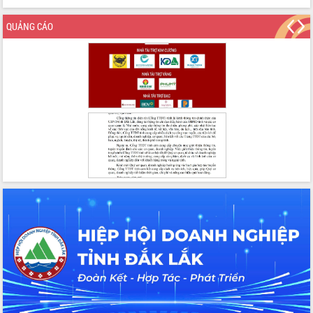
Bầu cử Quốc hội và HĐND: Cử tri Đắk
Lắk gửi gắm niềm tin, kỳ vọng vào lá
QUẢNG CÁO
phiếu
Đắk Lắk sẵn sàng các điều kiện cho
Ngày hội bầu cử đại biểu Quốc hội
khóa XVI và HĐND các cấp nhiệm kỳ
2026-2031
Đảm bảo cuộc bầu cử đại biểu Quốc
hội và đại biểu HĐND các cấp diễn ra
an toàn, hiệu quả, đúng quy định
Thủ tướng Chính phủ Phạm Minh Chính
kiểm tra, chỉ đạo hoàn thành các dự
án cao tốc và thăm khu tái định cư tại
Đắk Lắk
Sôi nổi Hội đua ngựa truyền thống Gò
Thì Thùng mừng Xuân Bính Ngọ 2026
Lãnh đạo tỉnh dâng hương tưởng niệm
tại Đập Đồng Cam đầu Xuân Bính Ngọ
Ngành nông nghiệp phấn đấu tăng
trưởng đạt 5,86% trong năm 2026
UBND tỉnh Đắk Lắk triển khai công tác