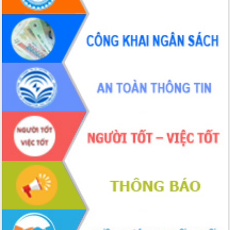
Xây dựng nền hành chính số đồng
hành cùng nông dân dân, doanh nghiệp
Giai đoạn 2026-2030, Đắk Lắk phấn
đấu có 77% xã đạt chuẩn nông thôn
mới
Chuyển đổi số 'mở đường' cho nông
nghiệp Đắk Lắk tăng trưởng bứt phá
Triển khai đồng bộ đo đạc, lập hồ sơ
địa chính, hoàn thiện cơ sở dữ liệu đất
đai
Ứng dụng sinh trắc học - Bước tiến
trong hành trình chuyển đổi số tại Đắk
Lắk
Đắk Lắk nâng cao hiệu quả công tác
Đảng từ Sổ tay đảng viên điện tử
Đắk Lắk đẩy mạnh nuôi biển công
nghệ, hướng tới phát triển thủy sản
bền vững
Tập huấn nâng cao năng lực triển khai
chuyển đổi số cho cán bộ, công chức