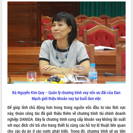
VIDEO
Khám bệnh, cấp phát thuốc miễn phí
và tặng quà người dân xã Cư Pui
Hội nghị UBND tỉnh Đắk Lắk thường kỳ
tháng 7/2026
Bà Nguyễn Kim Quy – Quản lý chương trình vay vốn ưu đãi của Đan
Lễ truy tặng danh hiệu “Bà Mẹ Việt
Mạch giới thiệu khoản vay tại buổi làm việc
Nam Anh hùng” và trao Huân chương
Lao động
Để giúp tỉnh chủ động hơn trong trong nguồn vốn đầu tư vào lĩnh vực
ALBUM ẢNH
UBND tỉnh Đắk Lắk triển khai nhiệm
này, Đoàn công tác đã giới thiệu thêm về chương trình tài chính doanh
vụ 6 tháng cuối năm 2026
nghiệp DANIDA. Đây là chương trình cung cấp khoản vay không lãi suất
với mục đích chỉ trả cho trang thiết bị cùng các hỗ trợ kĩ thuật liên quan
Kỳ họp thứ Hai, Hội đồng nhân dân
cho các dự án ở các nước phát triển. Trong đó, chương trình sẽ ưu tiên
tỉnh khóa XI quyết nghị nhiều nội dung