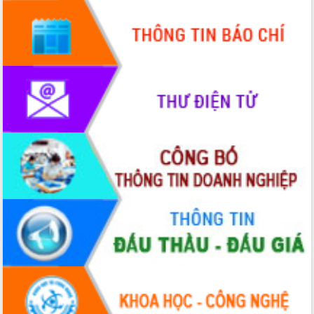
Thứ trưởng Bộ Y tế làm việc với tỉnh
Đắk Lắk về phát triển nhân lực y tế
cho trạm y tế cấp xã
Du lịch Đắk Lắk nâng tầm trải nghiệm
du khách thông qua Hệ thống cơ sở dữ
liệu và Bản đồ số
Tập huấn ứng dụng trí tuệ nhân tạo (AI)
trong thương mại điện tử năm 2026
Đoàn đại biểu Quốc hội tỉnh Đắk Lắk
trao đổi thông tin trước Kỳ họp thứ
nhất, Quốc hội khóa XVI
Quyết liệt cải cách hành chính, khơi
thông nguồn lực phát triển
Nâng cao hiệu lực, hiệu quả HĐND
tỉnh thông qua hiện đại hóa hành chính
Xã Ea Phê gắn cải cách hành chính với
chuyển đổi số
Phó Chủ tịch Thường trực UBND tỉnh
Hồ Thị Nguyên Thảo làm việc tại Trung
tâm Phục vụ hành chính công xã Ea
Phê