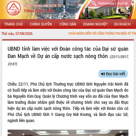
|
Vietnamese
English
TRANG CHỦ
CHÍNH QUYỀN
CÔNG DÂN
DOANH NGHIỆP
DU KHÁCH
Thứ sáu, 07/08/2026
CHÀO MỪNG ĐẾN VỚI CỔNG THÔNG TIN ĐIỆN TỬ TỈNH ĐẮK LẮK
GIỚI THIỆU
UBND tỉnh làm việc với Đoàn công tác của Đại sứ quán
Đan Mạch về Dự án cấp nước sạch nông thôn
(22/11/2017,
LÃNH ĐẠO UBND TỈNH
23:07)
TIN TỨC SỰ KIỆN
Đọc bài viết
SỞ, BAN, NGÀNH
Chiều 22/11, Phó Chủ tịch Thường trực UBND tỉnh Nguyễn Hải Ninh đã
có buổi tiếp và làm việc với Đoàn công tác của Đại sứ quán Đan Mạch do
UBND CÁC XÃ, PHƯỜNG
bà Nguyễn Kim Quy, Quản lý Chương trình vay vốn ưu đãi của Đan Mạch
làm trưởng đoàn nhằm giới thiệu về chương trình cho vay ưu đãi thực
THÔNG TIN CHỈ ĐẠO ĐIỀU HÀNH
hiện dự án cấp nước sạch nông thôn. Tiếp và làm việc với Đoàn còn có
Phó Chủ tịch UBND tỉnh Y Giang Gry Niê Knơng, và lãnh đạo các Sở,
HỆ THỐNG VĂN BẢN
ngành liên quan.
VĂN BẢN HĐND TỈNH