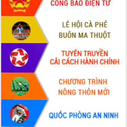
Xây dựng nông thôn mới: Nâng cao đời
sống người dân từ những mô hình thiết
thực
Quyết liệt tháo gỡ vướng mắc, đẩy
nhanh tiến độ các dự án trọng điểm
trong Khu kinh tế Nam Phú Yên
Hòn Yến phát triển du lịch gắn với bảo
tồn biển
Lấy ý kiến điều chỉnh Quy hoạch tỉnh
Đắk Lắk thời kỳ 2021-2030, tầm nhìn
đến năm 2050
Phát động chiến dịch 30 ngày đêm
giải phóng mặt bằng Tuyến đường bộ
ven biển
Đắk Lắk nỗ lực thúc đẩy tăng trưởng
kinh tế từ 10% trở lên trong Quý
II/2026
Đắk Lắk ký kết thỏa thuận hợp tác về
chuyển đổi số giai đoạn 2026 – 2030
với Tập đoàn Bưu chính Viễn thông
Việt Nam