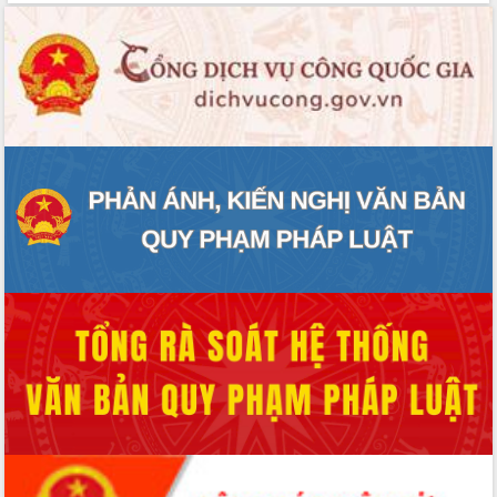
Hội thảo khoa học “Giải pháp thúc đẩy
phát triển nền kinh tế xanh tại tỉnh
Đắk Lắk”
Tăng cường giám sát, đôn đốc thực
hiện nhiệm vụ quản lý tài sản công
hàng tuần
Tháo gỡ những vướng mắc, đẩy mạnh
công tác cải cách thủ tục hành chính
tại Trung tâm Phục vụ hành chính
công tỉnh
Đắk Lắk: Tôn vinh 46 giải pháp tại Hội
thi Sáng tạo Kỹ thuật 2024 - 2025
Đắk Lắk rà soát, điều chỉnh Đề án 190
về phát triển nuôi trồng thủy sản
Phó Chủ tịch UBND tỉnh Đắk Lắk
Trương Công Thái kiểm tra thực địa
Dự án cao tốc Khánh Hòa - Buôn Ma
Thuột
Định vị cà phê Việt Nam như một “di
sản sống” trong dòng chảy toàn cầu