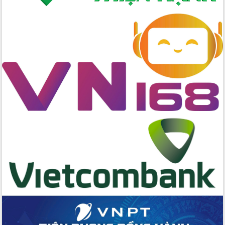
tác bầu cử tỉnh Đắk Lắk
Hội nghị Báo cáo viên Trung ương
tháng 01/2026
Phó Thủ tướng Hồ Quốc Dũng đánh giá
cao kết quả Chiến dịch Quang Trung
tại Đắk Lắk
Hội nghị Ban Chấp hành Đảng bộ tỉnh
Đắk Lắk lần thứ 2 (mở rộng)
Tập trung giải phóng mặt bằng, đẩy
nhanh tiến độ Tuyến đường bộ ven
biển
Gỡ khó, khởi công xây dựng, sửa chữa
toàn bộ nhà ở cho hộ dân đúng tiến độ
đề ra
UBND tỉnh Đắk Lắk tổng kết công tác
quốc phòng, quân sự địa phương năm
2025
Tập trung triển khai quyết liệt, đồng bộ
các giải pháp nhằm thực hiện hiệu quả
các nhiệm vụ đề ra năm 2025
Phát huy vai trò của người có uy tín