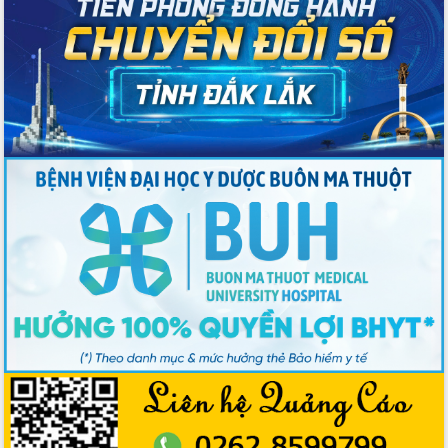
trong phòng chống tảo hôn và hôn
nhân cận huyết thống
Nông sản Tây Nguyên thu hút doanh
nghiệp nước ngoài
Đắk Lắk định vị thương hiệu du lịch
“Biển – Rừng – Cà phê” trong không
gian phát triển mới
Hội nghị chia sẻ kinh nghiệm, chuyển
giao kỹ thuật y tế, định hướng phát
triển chuyên sâu đến 2030
Chuyển đổi số mở ra không gian phát
triển trong lĩnh vực văn hóa, du lịch
Công bố quyết định của Ban Thường
vụ Tỉnh ủy về công tác cán bộ.
Thủ tướng Phạm Minh Chính: Khẩn
trương tái thiết cuộc sống người dân
sau thiên tai
Tập trung nâng cao chất lượng, tổ
chức sản xuất sầu riêng theo hướng
bền vững