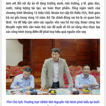
xem xét đối với dự án về tăng trưởng xanh, môi trường, y tế, giáo dục,
quan trọng
nước, năng lượng tái tạo, an toàn thực phẩm...Tổng ngân sách của
Bí thư Tỉnh ủy Lương Nguyễn Minh
chương trình khoảng 15 triệu USD, khoản trợ cấp tối thiểu 35%, thời gian
Triết thăm, tặng quà người có công với
trả nợ gốc trong vòng 10 năm. Bộ Tài chính đóng vai trò là cơ quan bảo
cách mạng
lãnh. Và để tiếp cận sớm các nguồn vốn vay hỗ trợ này, Đoàn công tác
Rà soát, hoàn thiện hệ thống thiết chế
khuyến nghị tỉnh cần tuân thủ các đề xuất về hồ sơ cũng như chọn lựa
văn hóa, thể thao đáp ứng yêu cầu
LIÊN KẾT WEB
các công trình trọng điểm để phát huy hiệu quả nguồn vốn vay.
phát triển mới
Thường trực HĐND tỉnh Đắk Lắk gặp
mặt Đoàn chuyên gia y tế TP. Hồ Chí
Minh
THỐNG KÊ TRUY CẬP
Lễ truy điệu và an táng hài cốt liệt sĩ
tại Nghĩa trang Liệt sĩ xã Sơn Hòa
Hôm nay:
8430
Bàn giải pháp tháo gỡ khó khăn trong
Tất cả:
66053753
xuất khẩu sầu riêng và triển khai quy
định EUDR
Thứ trưởng Bộ Nông nghiệp và Môi
trường Nguyễn Hoàng Hiệp khảo sát
vùng trồng và doanh nghiệp đóng gói
sầu riêng tại Đắk Lắk
Phó Chủ tịch Thường trực UBND tỉnh Nguyễn Hải Ninh phát biểu tại buổi
Trình diễn nghệ thuật chế biến các