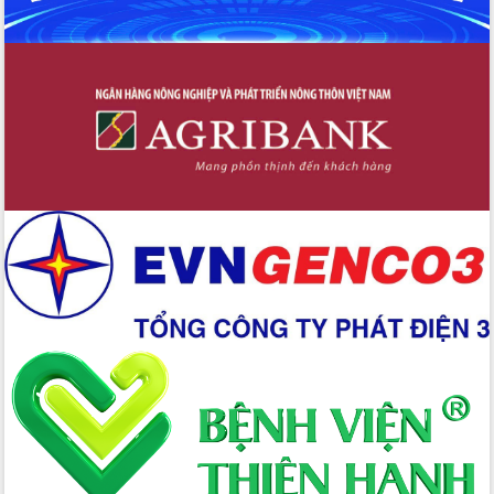
quốc phòng, quân sự địa phương năm
2026
Đắk Lắk tập trung toàn lực khắc phục
tồn tại IUU, sẵn sàng làm việc với
Đoàn thanh tra EC
Chủ tịch UBND tỉnh Tạ Anh Tuấn thăm,
chúc mừng các bệnh viện nhân Ngày
Thầy thuốc Việt Nam
Rộn ràng lễ hội truyền thống Sông
nước Đà Nông lần thứ I năm 2026
Kỳ họp Chuyên đề lần thứ Năm, HĐND
tỉnh Đắk Lắk thông qua các nghị quyết
quan trọng
Thống nhất danh sách giới thiệu ứng
cử đại biểu Quốc hội khoá XVI và đại
biểu HĐND tỉnh Đắk Lắk, nhiệm kỳ
2026-2031
Phát động hai phong trào thi đua quan
trọng trong kỷ nguyên mới
Hội nghị lần thứ tư Ban Chỉ đạo công