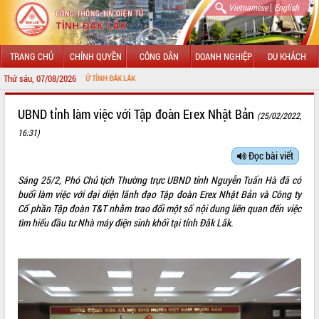
|
Vietnamese
English
TRANG CHỦ
CHÍNH QUYỀN
CÔNG DÂN
DOANH NGHIỆP
DU KHÁCH
Thứ sáu, 07/08/2026
CHÀO
GIỚI THIỆU
UBND tỉnh làm việc với Tập đoàn Erex Nhật Bản
(25/02/2022,
16:31)
LÃNH ĐẠO UBND TỈNH
Đọc bài viết
TIN TỨC SỰ KIỆN
Sáng 25/2, Phó Chủ tịch Thường trực UBND tỉnh Nguyễn Tuấn Hà đã có
SỞ, BAN, NGÀNH
buổi làm việc với đại diện lãnh đạo Tập đoàn Erex Nhật Bản và Công ty
Cổ phần Tập đoàn T&T nhằm trao đổi một số nội dung liên quan đến việc
UBND CÁC XÃ, PHƯỜNG
tìm hiểu đầu tư Nhà máy điện sinh khối tại tỉnh Đắk Lắk.
THÔNG TIN CHỈ ĐẠO ĐIỀU HÀNH
HỆ THỐNG VĂN BẢN
VĂN BẢN HĐND TỈNH