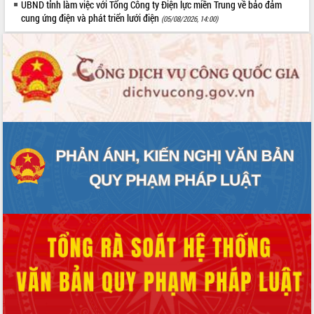
UBND tỉnh làm việc với Tổng Công ty Điện lực miền Trung về bảo đảm
Đắk Lắk: Tôn vinh 46 giải pháp tại Hội
cung ứng điện và phát triển lưới điện
(05/08/2026, 14:00)
thi Sáng tạo Kỹ thuật 2024 - 2025
Đắk Lắk rà soát, điều chỉnh Đề án 190
về phát triển nuôi trồng thủy sản
Phó Chủ tịch UBND tỉnh Đắk Lắk
Trương Công Thái kiểm tra thực địa
Dự án cao tốc Khánh Hòa - Buôn Ma
Thuột
Định vị cà phê Việt Nam như một “di
sản sống” trong dòng chảy toàn cầu
Xây dựng nông thôn mới: Nâng cao đời
sống người dân từ những mô hình thiết
thực
Quyết liệt tháo gỡ vướng mắc, đẩy
nhanh tiến độ các dự án trọng điểm
trong Khu kinh tế Nam Phú Yên
Hòn Yến phát triển du lịch gắn với bảo
tồn biển
Lấy ý kiến điều chỉnh Quy hoạch tỉnh
Đắk Lắk thời kỳ 2021-2030, tầm nhìn