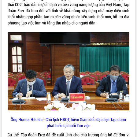
thải CO2, bảo đảm sự ổn định và bền vững năng lượng của Việt Nam, Tập
VIDEO
đoàn Erex đã trao đổi với tỉnh về khả năng xây dựng nhà máy điện sinh
khối nhằm góp phần tạo ra các vùng nhiên liệu sinh khối mới, hỗ trợ địa
Loading the player...
phương tạo việc làm và tăng thu nhập cho người dân.
Lễ truy tặng danh hiệu “Bà Mẹ Việt
Nam Anh hùng” và trao Huân chương
Lao động
UBND tỉnh Đắk Lắk triển khai nhiệm
vụ 6 tháng cuối năm 2026
Kỳ họp thứ Hai, Hội đồng nhân dân
tỉnh khóa XI quyết nghị nhiều nội dung
quan trọng
ALBUM ẢNH
Bí thư Tỉnh ủy Lương Nguyễn Minh
Triết thăm, tặng quà người có công với
cách mạng
Rà soát, hoàn thiện hệ thống thiết chế
văn hóa, thể thao đáp ứng yêu cầu
phát triển mới
Ông Honna Hitoshi - Chủ tịch HĐQT, kiêm Giám đốc đại diện Tập đoàn
Thường trực HĐND tỉnh Đắk Lắk gặp
phát biểu tại buổi làm việc
mặt Đoàn chuyên gia y tế TP. Hồ Chí
Cụ thể, Tập đoàn Erex đã đề xuất tỉnh cho chủ trương ủng hộ để đơn vị
Minh
LIÊN KẾT WEB