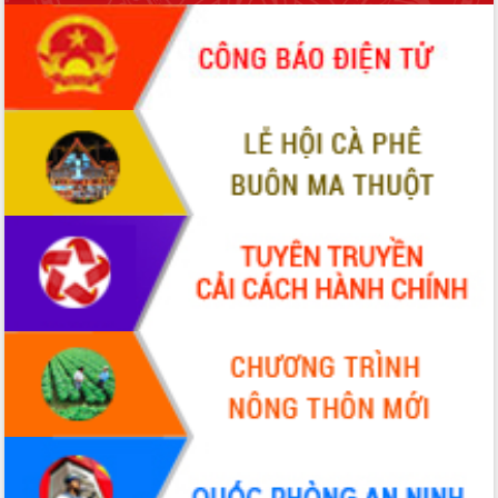
đến năm 2050
Phát động chiến dịch 30 ngày đêm
giải phóng mặt bằng Tuyến đường bộ
ven biển
Đắk Lắk nỗ lực thúc đẩy tăng trưởng
kinh tế từ 10% trở lên trong Quý
II/2026
Đắk Lắk ký kết thỏa thuận hợp tác về
chuyển đổi số giai đoạn 2026 – 2030
với Tập đoàn Bưu chính Viễn thông
Việt Nam
Thứ trưởng Bộ Y tế làm việc với tỉnh
Đắk Lắk về phát triển nhân lực y tế
cho trạm y tế cấp xã
Du lịch Đắk Lắk nâng tầm trải nghiệm
du khách thông qua Hệ thống cơ sở dữ
liệu và Bản đồ số
Tập huấn ứng dụng trí tuệ nhân tạo (AI)
trong thương mại điện tử năm 2026
Đoàn đại biểu Quốc hội tỉnh Đắk Lắk
trao đổi thông tin trước Kỳ họp thứ