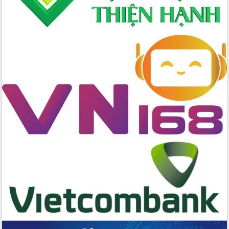
biển
Gỡ khó, khởi công xây dựng, sửa chữa
toàn bộ nhà ở cho hộ dân đúng tiến độ
đề ra
UBND tỉnh Đắk Lắk tổng kết công tác
quốc phòng, quân sự địa phương năm
2025
Tập trung triển khai quyết liệt, đồng bộ
các giải pháp nhằm thực hiện hiệu quả
các nhiệm vụ đề ra năm 2025
Phát huy vai trò của người có uy tín
trong phòng chống tảo hôn và hôn
nhân cận huyết thống
Nông sản Tây Nguyên thu hút doanh
nghiệp nước ngoài
Đắk Lắk định vị thương hiệu du lịch
“Biển – Rừng – Cà phê” trong không
gian phát triển mới
Hội nghị chia sẻ kinh nghiệm, chuyển
giao kỹ thuật y tế, định hướng phát
triển chuyên sâu đến 2030