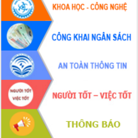
Ứng dụng sinh trắc học - Bước tiến
trong hành trình chuyển đổi số tại Đắk
Lắk
Đắk Lắk nâng cao hiệu quả công tác
Đảng từ Sổ tay đảng viên điện tử
Đắk Lắk đẩy mạnh nuôi biển công
nghệ, hướng tới phát triển thủy sản
bền vững
Tập huấn nâng cao năng lực triển khai
chuyển đổi số cho cán bộ, công chức
cấp xã
Đắk Lắk phát động hưởng ứng Ngày
Quyền của người tiêu dùng Việt Nam
2026
Đẩy mạnh cải cách hành chính, quyết
tâm đạt được mục tiêu tăng trưởng
hai con số trong năm 2026
Tổ chức trang trọng Lễ hội Đền thờ
Lương Văn Chánh năm 2026
Phó Bí thư Tỉnh ủy Đắk Lắk Đỗ Hữu