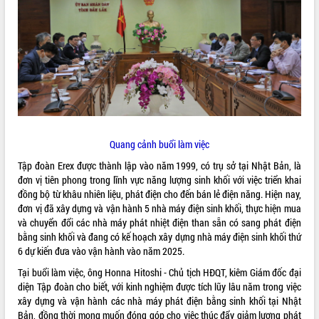
ĐIỂM TIN VĂN BẢN
QUY HOẠCH - KẾ HOẠCH
Quang cảnh buổi làm việc
Tập đoàn Erex được thành lập vào năm 1999, có trụ sở tại Nhật Bản, là
đơn vị tiên phong trong lĩnh vực năng lượng sinh khối với việc triển khai
đồng bộ từ khâu nhiên liệu, phát điện cho đến bán lẻ điện năng. Hiện nay,
đơn vị đã xây dựng và vận hành 5 nhà máy điện sinh khối, thực hiện mua
và chuyển đổi các nhà máy phát nhiệt điện than sẵn có sang phát điện
bằng sinh khối và đang có kế hoạch xây dựng nhà máy điện sinh khối thứ
6 dự kiến đưa vào vận hành vào năm 2025.
Tại buổi làm việc, ông Honna Hitoshi - Chủ tịch HĐQT, kiêm Giám đốc đại
diện Tập đoàn cho biết, với kinh nghiệm được tích lũy lâu năm trong việc
xây dựng và vận hành các nhà máy phát điện bằng sinh khối tại Nhật
Bản, đồng thời mong muốn đóng góp cho việc thúc đẩy giảm lượng phát