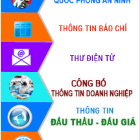
nhất, Quốc hội khóa XVI
Quyết liệt cải cách hành chính, khơi
thông nguồn lực phát triển
Nâng cao hiệu lực, hiệu quả HĐND
tỉnh thông qua hiện đại hóa hành chính
Xã Ea Phê gắn cải cách hành chính với
chuyển đổi số
Phó Chủ tịch Thường trực UBND tỉnh
Hồ Thị Nguyên Thảo làm việc tại Trung
tâm Phục vụ hành chính công xã Ea
Phê
Xây dựng nền hành chính số đồng
hành cùng nông dân dân, doanh nghiệp
Giai đoạn 2026-2030, Đắk Lắk phấn
đấu có 77% xã đạt chuẩn nông thôn
mới
Chuyển đổi số 'mở đường' cho nông
nghiệp Đắk Lắk tăng trưởng bứt phá
Triển khai đồng bộ đo đạc, lập hồ sơ
địa chính, hoàn thiện cơ sở dữ liệu đất
đai