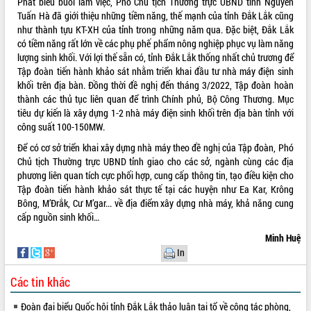
Phát biểu buổi làm việc, Phó Chủ tịch Thường trực UBND tỉnh Nguyễn
để phát triển du lịch Đắk Lắk
Tuấn Hà đã giới thiệu những tiềm năng, thế mạnh của tỉnh Đắk Lắk cũng
Khởi động Dự án Đầu tư xây dựng hạ
như thành tựu KT-XH của tỉnh trong những năm qua. Đặc biệt, Đắk Lắk
tầng kỹ thuật Cụm công nghiệp Tân
có tiềm năng rất lớn về các phụ phế phẩm nông nghiệp phục vụ làm năng
Tiến
lượng sinh khối. Với lợi thế sẵn có, tỉnh Đắk Lắk thống nhất chủ trương để
Gặp mặt các cơ quan báo chí nhân Kỷ
Tập đoàn tiến hành khảo sát nhằm triển khai đầu tư nhà máy điện sinh
niệm 101 năm Ngày Báo chí Cách
khối trên địa bàn. Đồng thời đề nghị đến tháng 3/2022, Tập đoàn hoàn
mạng Việt Nam
thành các thủ tục liên quan để trình Chính phủ, Bộ Công Thương. Mục
tiêu dự kiến là xây dựng 1-2 nhà máy điện sinh khối trên địa bàn tỉnh với
Đắk Lắk sơ kết 4 năm triển khai thực
công suất 100-150MW.
hiện Đề án 06 của Chính phủ
Họp báo thông tin về Hội nghị Công bố
Để có cơ sở triển khai xây dựng nhà máy theo đề nghị của Tập đoàn, Phó
Quy hoạch và Xúc tiến đầu tư tỉnh Đắk
Chủ tịch Thường trực UBND tỉnh giao cho các sở, ngành cùng các địa
Lắk
phương liên quan tích cực phối hợp, cung cấp thông tin, tạo điều kiện cho
Tập đoàn tiến hành khảo sát thực tế tại các huyện như Ea Kar, Krông
Khơi thông điểm nghẽn, đẩy nhanh
Bông, M’Đrắk, Cư M’gar... về địa điểm xây dựng nhà máy, khả năng cung
giải ngân vốn khắc phục thiên tai
cấp nguồn sinh khối…
HĐND tỉnh thông qua điều chỉnh Quy
hoạch tỉnh thời kỳ 2021-2030
Minh Huệ
In
Hội thảo góp ý hồ sơ điều chỉnh quy
hoạch tỉnh Đắk Lắk thời kỳ 2021-2030,
Các tin khác
tầm nhìn đến năm 2050
Nâng cao hiệu quả hoạt động của các
Đoàn đại biểu Quốc hội tỉnh Đắk Lắk thảo luận tại tổ về công tác phòng,