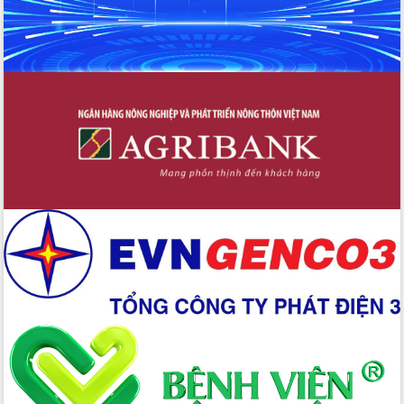
Kỳ họp Chuyên đề lần thứ Năm, HĐND
tỉnh Đắk Lắk thông qua các nghị quyết
quan trọng
Thống nhất danh sách giới thiệu ứng
cử đại biểu Quốc hội khoá XVI và đại
biểu HĐND tỉnh Đắk Lắk, nhiệm kỳ
2026-2031
Phát động hai phong trào thi đua quan
trọng trong kỷ nguyên mới
Hội nghị lần thứ tư Ban Chỉ đạo công
tác bầu cử tỉnh Đắk Lắk
Hội nghị Báo cáo viên Trung ương
tháng 01/2026
Phó Thủ tướng Hồ Quốc Dũng đánh giá
cao kết quả Chiến dịch Quang Trung
tại Đắk Lắk
Hội nghị Ban Chấp hành Đảng bộ tỉnh
Đắk Lắk lần thứ 2 (mở rộng)
Tập trung giải phóng mặt bằng, đẩy
nhanh tiến độ Tuyến đường bộ ven