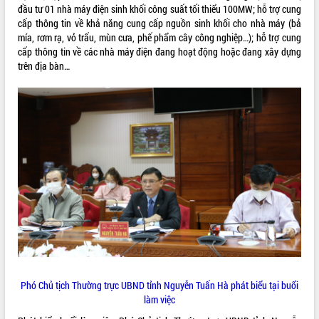
đầu tư 01 nhà máy điện sinh khối công suất tối thiểu 100MW; hỗ trợ cung
Lễ truy điệu và an táng hài cốt liệt sĩ
cấp thông tin về khả năng cung cấp nguồn sinh khối cho nhà máy (bả
tại Nghĩa trang Liệt sĩ xã Sơn Hòa
mía, rơm rạ, vỏ trấu, mùn cưa, phế phẩm cây công nghiệp…); hỗ trợ cung
Bàn giải pháp tháo gỡ khó khăn trong
cấp thông tin về các nhà máy điện đang hoạt động hoặc đang xây dựng
xuất khẩu sầu riêng và triển khai quy
trên địa bàn…
THỐNG KÊ TRUY CẬP
định EUDR
Thứ trưởng Bộ Nông nghiệp và Môi
Hôm nay:
8830
trường Nguyễn Hoàng Hiệp khảo sát
Tất cả:
66021570
vùng trồng và doanh nghiệp đóng gói
sầu riêng tại Đắk Lắk
Trình diễn nghệ thuật chế biến các
món ăn từ sầu riêng
Đắk Lắk công bố Quy hoạch và xúc
tiến đầu tư tỉnh
Ngành cá ngừ Đắk Lắk chủ động thích
ứng để giữ vững thị trường xuất khẩu
Diễn đàn Kinh tế tư nhân Việt Nam đột
phá cơ chế - Hợp tác công tư
Đề án 06 tạo bước ngoặt đột phá trong
Phó Chủ tịch Thường trực UBND tỉnh Nguyễn Tuấn Hà phát biểu tại buổi
cải cách hành chính tỉnh Đắk Lắk
làm việc
Kết nối tour, đẩy mạnh chuyển đổi số