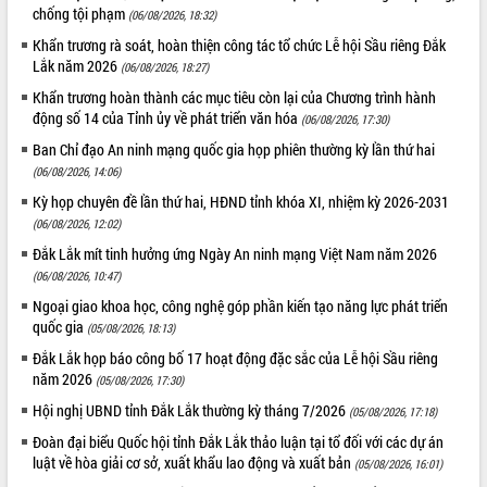
doanh nghiệp nhà nước
chống tội phạm
(06/08/2026, 18:32)
Hội nghị triển khai kết nối mạng
Khẩn trương rà soát, hoàn thiện công tác tổ chức Lễ hội Sầu riêng Đắk
truyền số liệu chuyên dùng phục vụ cơ
Lắk năm 2026
(06/08/2026, 18:27)
quan Đảng, Nhà nước
Khẩn trương hoàn thành các mục tiêu còn lại của Chương trình hành
Lễ phát động chuỗi hoạt động chung
động số 14 của Tỉnh ủy về phát triển văn hóa
(06/08/2026, 17:30)
tay làm sạch môi trường
Ban Chỉ đạo An ninh mạng quốc gia họp phiên thường kỳ lần thứ hai
Xã Ea Kar bước chuyển mình trong
công tác cải cách hành chính mô hình
(06/08/2026, 14:06)
mới
Kỳ họp chuyên đề lần thứ hai, HĐND tỉnh khóa XI, nhiệm kỳ 2026-2031
UBND tỉnh họp báo định kỳ tháng 4
(06/08/2026, 12:02)
năm 2026
Đắk Lắk mít tinh hưởng ứng Ngày An ninh mạng Việt Nam năm 2026
Hội thảo khoa học “Giải pháp thúc đẩy
(06/08/2026, 10:47)
phát triển nền kinh tế xanh tại tỉnh
Ngoại giao khoa học, công nghệ góp phần kiến tạo năng lực phát triển
Đắk Lắk”
quốc gia
(05/08/2026, 18:13)
Tăng cường giám sát, đôn đốc thực
Đắk Lắk họp báo công bố 17 hoạt động đặc sắc của Lễ hội Sầu riêng
hiện nhiệm vụ quản lý tài sản công
năm 2026
(05/08/2026, 17:30)
hàng tuần
Hội nghị UBND tỉnh Đắk Lắk thường kỳ tháng 7/2026
Tháo gỡ những vướng mắc, đẩy mạnh
(05/08/2026, 17:18)
công tác cải cách thủ tục hành chính
Đoàn đại biểu Quốc hội tỉnh Đắk Lắk thảo luận tại tổ đối với các dự án
tại Trung tâm Phục vụ hành chính
luật về hòa giải cơ sở, xuất khẩu lao động và xuất bản
(05/08/2026, 16:01)
công tỉnh