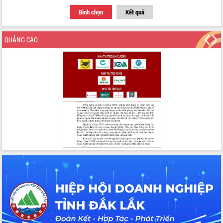
Thủ tướng Chính phủ Phạm Minh Chính
kiểm tra, chỉ đạo hoàn thành các dự
Bình chọn
Kết quả
án cao tốc và thăm khu tái định cư tại
Đắk Lắk
QUẢNG CÁO
Sôi nổi Hội đua ngựa truyền thống Gò
Thì Thùng mừng Xuân Bính Ngọ 2026
Lãnh đạo tỉnh dâng hương tưởng niệm
tại Đập Đồng Cam đầu Xuân Bính Ngọ
Ngành nông nghiệp phấn đấu tăng
trưởng đạt 5,86% trong năm 2026
UBND tỉnh Đắk Lắk triển khai công tác
quốc phòng, quân sự địa phương năm
2026
Đắk Lắk tập trung toàn lực khắc phục
tồn tại IUU, sẵn sàng làm việc với
Đoàn thanh tra EC
Chủ tịch UBND tỉnh Tạ Anh Tuấn thăm,
chúc mừng các bệnh viện nhân Ngày
Thầy thuốc Việt Nam
Rộn ràng lễ hội truyền thống Sông
nước Đà Nông lần thứ I năm 2026