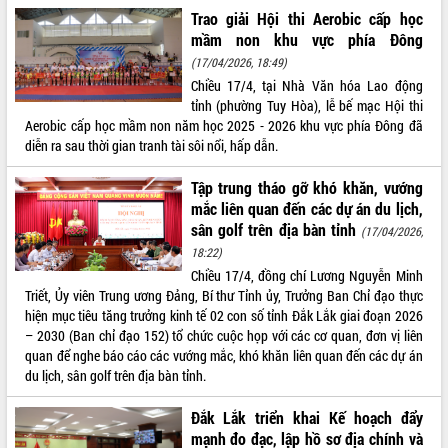
Trao giải Hội thi Aerobic cấp học
ĐIỂM TIN VĂN BẢN
mầm non khu vực phía Đông
(17/04/2026, 18:49)
QUY HOẠCH - KẾ HOẠCH
Chiều 17/4, tại Nhà Văn hóa Lao động
tỉnh (phường Tuy Hòa), lễ bế mạc Hội thi
Aerobic cấp học mầm non năm học 2025 - 2026 khu vực phía Đông đã
diễn ra sau thời gian tranh tài sôi nổi, hấp dẫn.
Tập trung tháo gỡ khó khăn, vướng
mắc liên quan đến các dự án du lịch,
sân golf trên địa bàn tỉnh
(17/04/2026,
18:22)
Chiều 17/4, đồng chí Lương Nguyễn Minh
Triết, Ủy viên Trung ương Đảng, Bí thư Tỉnh ủy, Trưởng Ban Chỉ đạo thực
hiện mục tiêu tăng trưởng kinh tế 02 con số tỉnh Đắk Lắk giai đoạn 2026
– 2030 (Ban chỉ đạo 152) tổ chức cuộc họp với các cơ quan, đơn vị liên
quan để nghe báo cáo các vướng mắc, khó khăn liên quan đến các dự án
du lịch, sân golf trên địa bàn tỉnh.
Đắk Lắk triển khai Kế hoạch đẩy
mạnh đo đạc, lập hồ sơ địa chính và