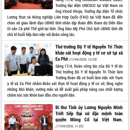
Trưởng đại diện UNESCO tại Việt Nam và
ông Vinod Ahuja, Trưởng đại diện Tổ chức
Lương thực và Nông nghiệp Liên Hợp Quốc (FAO) tại Việt Nam đã đến
chào xã giao lãnh đạo UBND tỉnh nhân dịp đoàn đến tham dự Diễn đàn
Di sản Cà phê Thế giới tại tỉnh. Ông Đào Mỹ, Phó Chủ tịch UBND tỉnh đã
chủ trì buổi tiếp làm việc với đoàn công tác.
Thứ trưởng Bộ Y tế Nguyễn Tri Thức
khảo sát hoạt động y tế cơ sở tại xã
Ea Phê
(17/04/2026, 13:29)
Sáng 17/4, Đoàn công tác của Bộ Y tế do
Thứ trưởng Bộ Y tế Nguyễn Tri Thức làm
Trưởng đoàn đã có buổi làm việc với Trạm
y tế xã Ea Phê nhằm khảo sát thực tế hoạt động y tế cơ sở, lắng nghe
những khó khăn, vướng mắc và đề xuất giải pháp nâng cao chất lượng
chăm sóc sức khỏe ban đầu cho người dân.
Bí thư Tỉnh ủy Lương Nguyễn Minh
Triết tiếp Đại sứ đặc mệnh toàn
quyền Mông Cổ tại Việt Nam.
(17/04/2026, 11:03)