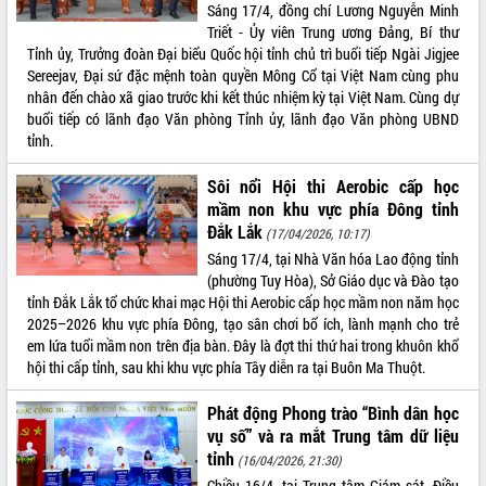
Sáng 17/4, đồng chí Lương Nguyễn Minh
Triết - Ủy viên Trung ương Đảng, Bí thư
Tỉnh ủy, Trưởng đoàn Đại biểu Quốc hội tỉnh chủ trì buổi tiếp Ngài Jigjee
Sereejav, Đại sứ đặc mệnh toàn quyền Mông Cổ tại Việt Nam cùng phu
nhân đến chào xã giao trước khi kết thúc nhiệm kỳ tại Việt Nam. Cùng dự
buổi tiếp có lãnh đạo Văn phòng Tỉnh ủy, lãnh đạo Văn phòng UBND
tỉnh.
Sôi nổi Hội thi Aerobic cấp học
mầm non khu vực phía Đông tỉnh
Đắk Lắk
(17/04/2026, 10:17)
Sáng 17/4, tại Nhà Văn hóa Lao động tỉnh
(phường Tuy Hòa), Sở Giáo dục và Đào tạo
tỉnh Đắk Lắk tổ chức khai mạc Hội thi Aerobic cấp học mầm non năm học
2025–2026 khu vực phía Đông, tạo sân chơi bổ ích, lành mạnh cho trẻ
em lứa tuổi mầm non trên địa bàn. Đây là đợt thi thứ hai trong khuôn khổ
hội thi cấp tỉnh, sau khi khu vực phía Tây diễn ra tại Buôn Ma Thuột.
Phát động Phong trào “Bình dân học
vụ số” và ra mắt Trung tâm dữ liệu
tỉnh
(16/04/2026, 21:30)
Chiều 16/4, tại Trung tâm Giám sát, Điều