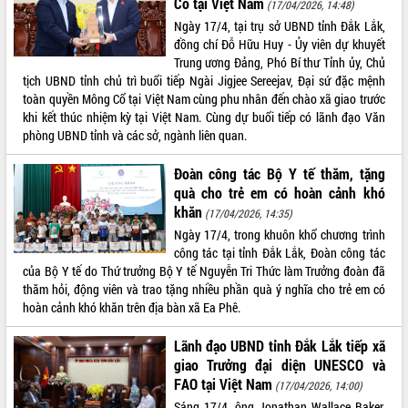
Cổ tại Việt Nam
(17/04/2026, 14:48)
Tất cả:
66036344
Ngày 17/4, tại trụ sở UBND tỉnh Đắk Lắk,
đồng chí Đỗ Hữu Huy - Ủy viên dự khuyết
Trung ương Đảng, Phó Bí thư Tỉnh ủy, Chủ
tịch UBND tỉnh chủ trì buổi tiếp Ngài Jigjee Sereejav, Đại sứ đặc mệnh
toàn quyền Mông Cổ tại Việt Nam cùng phu nhân đến chào xã giao trước
khi kết thúc nhiệm kỳ tại Việt Nam. Cùng dự buổi tiếp có lãnh đạo Văn
phòng UBND tỉnh và các sở, ngành liên quan.
Đoàn công tác Bộ Y tế thăm, tặng
quà cho trẻ em có hoàn cảnh khó
khăn
(17/04/2026, 14:35)
Ngày 17/4, trong khuôn khổ chương trình
công tác tại tỉnh Đắk Lắk, Đoàn công tác
của Bộ Y tế do Thứ trưởng Bộ Y tế Nguyễn Tri Thức làm Trưởng đoàn đã
thăm hỏi, động viên và trao tặng nhiều phần quà ý nghĩa cho trẻ em có
hoàn cảnh khó khăn trên địa bàn xã Ea Phê.
Lãnh đạo UBND tỉnh Đắk Lắk tiếp xã
giao Trưởng đại diện UNESCO và
FAO tại Việt Nam
(17/04/2026, 14:00)
Sáng 17/4, ông Jonathan Wallace Baker,