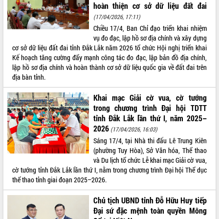
hoàn thiện cơ sở dữ liệu đất đai
VIDEO
(17/04/2026, 17:11)
Chiều 17/4, Ban Chỉ đạo triển khai nhiệm
Không có file video nào để phát.
vụ đo đạc, lập hồ sơ địa chính và xây dựng
cơ sở dữ liệu đất đai tỉnh Đắk Lắk năm 2026 tổ chức Hội nghị triển khai
ALBUM ẢNH
Kế hoạch tăng cường đẩy mạnh công tác đo đạc, lập bản đồ địa chính,
lập hồ sơ địa chính và hoàn thành cơ sở dữ liệu quốc gia về đất đai trên
địa bàn tỉnh.
Khai mạc Giải cờ vua, cờ tướng
trong chương trình Đại hội TDTT
tỉnh Đắk Lắk lần thứ I, năm 2025–
2026
(17/04/2026, 16:03)
Sáng 17/4, tại Nhà thi đấu Lê Trung Kiên
LIÊN KẾT WEB
(phường Tuy Hòa), Sở Văn hóa, Thể thao
và Du lịch tổ chức Lễ khai mạc Giải cờ vua,
cờ tướng tỉnh Đắk Lắk lần thứ I, nằm trong chương trình Đại hội Thể dục
thể thao tỉnh giai đoạn 2025–2026.
THỐNG KÊ TRUY CẬP
Chủ tịch UBND tỉnh Đỗ Hữu Huy tiếp
Đại sứ đặc mệnh toàn quyền Mông
Hôm nay:
23604