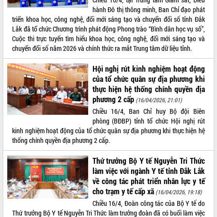
hành Đô thị thông minh, Ban Chỉ đạo phát
triển khoa học, công nghệ, đổi mới sáng tạo và chuyển đổi số tỉnh Đắk
Lắk đã tổ chức Chương trình phát động Phong trào “Bình dân học vụ số”,
Cuộc thi trực tuyến tìm hiểu khoa học, công nghệ, đổi mới sáng tạo và
chuyển đổi số năm 2026 và chính thức ra mắt Trung tâm dữ liệu tỉnh.
Hội nghị rút kinh nghiệm hoạt động
của tổ chức quân sự địa phương khi
thực hiện hệ thống chính quyền địa
phương 2 cấp
(16/04/2026, 21:01)
Chiều 16/4, Ban Chỉ huy Bộ đội Biên
phòng (BĐBP) tỉnh tổ chức Hội nghị rút
kinh nghiệm hoạt động của tổ chức quân sự địa phương khi thực hiện hệ
thống chính quyền địa phương 2 cấp.
Thứ trưởng Bộ Y tế Nguyễn Tri Thức
làm việc với ngành Y tế tỉnh Đắk Lắk
về công tác phát triển nhân lực y tế
cho trạm y tế cấp xã
(16/04/2026, 19:18)
Chiều 16/4, Đoàn công tác của Bộ Y tế do
Thứ trưởng Bộ Y tế Nguyễn Tri Thức làm trưởng đoàn đã có buổi làm việc