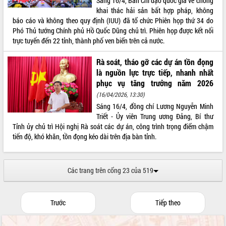
Sáng 16/4, Ban Chỉ đạo quốc gia về chống
khai thác hải sản bất hợp pháp, không
báo cáo và không theo quy định (IUU) đã tổ chức Phiên họp thứ 34 do
Phó Thủ tướng Chính phủ Hồ Quốc Dũng chủ trì. Phiên họp được kết nối
trực tuyến đến 22 tỉnh, thành phố ven biển trên cả nước.
Rà soát, tháo gỡ các dự án tồn đọng
là nguồn lực trực tiếp, nhanh nhất
phục vụ tăng trưởng năm 2026
(16/04/2026, 13:30)
Sáng 16/4, đồng chí Lương Nguyễn Minh
Triết - Ủy viên Trung ương Đảng, Bí thư
Tỉnh ủy chủ trì Hội nghị Rà soát các dự án, công trình trọng điểm chậm
tiến độ, khó khăn, tồn đọng kéo dài trên địa bàn tỉnh.
Các trang trên cổng 23 của 519
Trước
Tiếp theo