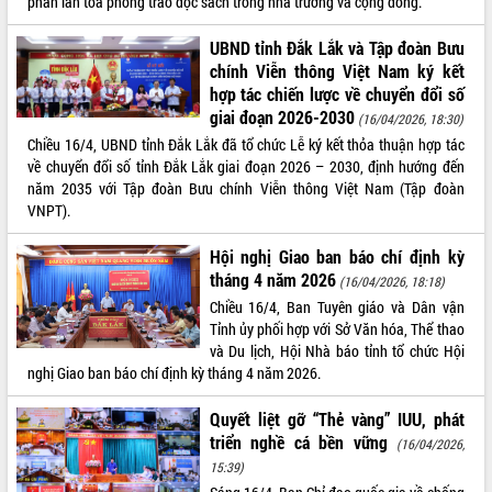
phần lan tỏa phong trào đọc sách trong nhà trường và cộng đồng.
UBND tỉnh Đắk Lắk và Tập đoàn Bưu
chính Viễn thông Việt Nam ký kết
hợp tác chiến lược về chuyển đổi số
giai đoạn 2026-2030
(16/04/2026, 18:30)
Chiều 16/4, UBND tỉnh Đắk Lắk đã tổ chức Lễ ký kết thỏa thuận hợp tác
về chuyển đổi số tỉnh Đắk Lắk giai đoạn 2026 – 2030, định hướng đến
năm 2035 với Tập đoàn Bưu chính Viễn thông Việt Nam (Tập đoàn
VNPT).
Hội nghị Giao ban báo chí định kỳ
tháng 4 năm 2026
(16/04/2026, 18:18)
Chiều 16/4, Ban Tuyên giáo và Dân vận
Tỉnh ủy phối hợp với Sở Văn hóa, Thể thao
và Du lịch, Hội Nhà báo tỉnh tổ chức Hội
nghị Giao ban báo chí định kỳ tháng 4 năm 2026.
Quyết liệt gỡ “Thẻ vàng” IUU, phát
triển nghề cá bền vững
(16/04/2026,
15:39)