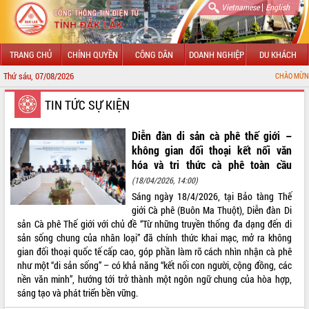
|
Vietnamese
English
TRANG CHỦ
CHÍNH QUYỀN
CÔNG DÂN
DOANH NGHIỆP
DU KHÁCH
Thứ sáu, 07/08/2026
CHÀO MỪNG ĐẾN VỚI CỔNG THÔ
GIỚI THIỆU
TIN TỨC SỰ KIỆN
LÃNH ĐẠO UBND TỈNH
Diễn đàn di sản cà phê thế giới –
không gian đối thoại kết nối văn
TIN TỨC SỰ KIỆN
hóa và tri thức cà phê toàn cầu
(18/04/2026, 14:00)
SỞ, BAN, NGÀNH
Sáng ngày 18/4/2026, tại Bảo tàng Thế
giới Cà phê (Buôn Ma Thuột), Diễn đàn Di
UBND CÁC XÃ, PHƯỜNG
sản Cà phê Thế giới với chủ đề “Từ những truyền thống đa dạng đến di
sản sống chung của nhân loại” đã chính thức khai mạc, mở ra không
THÔNG TIN CHỈ ĐẠO ĐIỀU HÀNH
gian đối thoại quốc tế cấp cao, góp phần làm rõ cách nhìn nhận cà phê
như một “di sản sống” – có khả năng “kết nối con người, cộng đồng, các
HỆ THỐNG VĂN BẢN
nền văn minh”, hướng tới trở thành một ngôn ngữ chung của hòa hợp,
sáng tạo và phát triển bền vững.
VĂN BẢN HĐND TỈNH