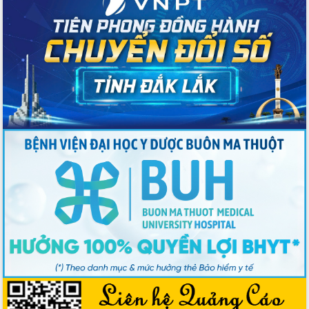
Tăng cường các giải pháp nhằm phát
triển hiệu quả khoa học, công nghệ,
đổi mới sáng tạo và chuyển đổi số
Tỉnh Đắk Lắk hiện đại hóa y tế từ bệnh
án điện tử
Tập huấn công tác đối ngoại và tuyên
truyền quản lý biên giới, biển đảo
Nhiều cách làm hay trong chuyển đổi
số vì người dân
Quyết tâm phấn đấu hoàn thành thắng
lợi các mục tiêu, nhiệm vụ Nghị quyết
Đại hội đại biểu Đảng bộ tỉnh Đắk Lắk
nhiệm kỳ 2025-2030
Khai mạc trọng thể Đại hội đại biểu
Đảng bộ tỉnh Đắk Lắk lần thứ I, nhiệm
kỳ 2025 - 2030
Đắk Lắk hoàn thành mục tiêu xóa nhà
tạm, nhà dột nát năm 2025
Phiên trù bị Đại hội đại biểu Đảng bộ
tỉnh Đắk Lắk lần thứ I, nhiệm kỳ 2025-