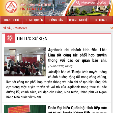
|
Vietnamese
English
TRANG CHỦ
CHÍNH QUYỀN
CÔNG DÂN
DOANH NGHIỆP
DU KHÁCH
Thứ sáu, 07/08/2026
CHÀO MỪNG ĐẾN VỚI C
GIỚI THIỆU
TIN TỨC SỰ KIỆN
LÃNH ĐẠO UBND TỈNH
Agribank chi nhánh tỉnh Đắk Lắk:
Làm tốt công tác phối hợp truyền
TIN TỨC SỰ KIỆN
thông với các cơ quan báo chí.
(21/06/2018, 10:03)
SỞ, BAN, NGÀNH
Xác định báo chí là một kênh truyền thông
có ảnh hưởng rộng rãi trong công chúng,
UBND CÁC XÃ, PHƯỜNG
làm tốt công tác phối hợp truyền thông với báo chí sẽ tạo hiệu ứng tích
cực trong việc tuyên truyền về vai trò của Agribank trong thực thi các
THÔNG TIN CHỈ ĐẠO ĐIỀU HÀNH
đường lối, chính sách, chỉ đạo của Đảng, Nhà nước, Chính phủ và Ngân
hàng Nhà nước Việt Nam.
HỆ THỐNG VĂN BẢN
Đoàn Đại biểu Quốc hội tỉnh tiếp xúc
VĂN BẢN HĐND TỈNH
cử tri tại huyện Krông Pắk