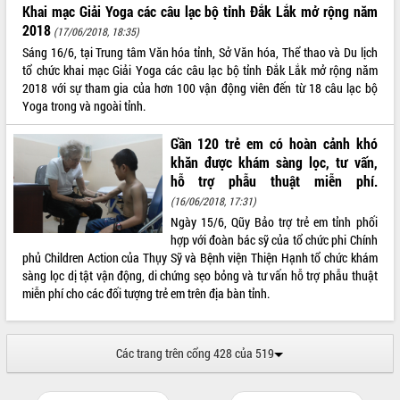
Chuyển đổi số 'mở đường' cho nông
Khai mạc Giải Yoga các câu lạc bộ tỉnh Đắk Lắk mở rộng năm
nghiệp Đắk Lắk tăng trưởng bứt phá
2018
(17/06/2018, 18:35)
Triển khai đồng bộ đo đạc, lập hồ sơ
Sáng 16/6, tại Trung tâm Văn hóa tỉnh, Sở Văn hóa, Thể thao và Du lịch
địa chính, hoàn thiện cơ sở dữ liệu đất
tổ chức khai mạc Giải Yoga các câu lạc bộ tỉnh Đắk Lắk mở rộng năm
đai
2018 với sự tham gia của hơn 100 vận động viên đến từ 18 câu lạc bộ
Ứng dụng sinh trắc học - Bước tiến
Yoga trong và ngoài tỉnh.
trong hành trình chuyển đổi số tại Đắk
Lắk
Gần 120 trẻ em có hoàn cảnh khó
Đắk Lắk nâng cao hiệu quả công tác
khăn được khám sàng lọc, tư vấn,
Đảng từ Sổ tay đảng viên điện tử
hỗ trợ phẫu thuật miễn phí.
Đắk Lắk đẩy mạnh nuôi biển công
(16/06/2018, 17:31)
nghệ, hướng tới phát triển thủy sản
Ngày 15/6, Qũy Bảo trợ trẻ em tỉnh phối
bền vững
hợp với đoàn bác sỹ của tổ chức phi Chính
phủ Children Action của Thụy Sỹ và Bệnh viện Thiện Hạnh tổ chức khám
Tập huấn nâng cao năng lực triển khai
sàng lọc dị tật vận động, di chứng sẹo bỏng và tư vấn hỗ trợ phẫu thuật
chuyển đổi số cho cán bộ, công chức
miễn phí cho các đối tượng trẻ em trên địa bàn tỉnh.
cấp xã
Đắk Lắk phát động hưởng ứng Ngày
Quyền của người tiêu dùng Việt Nam
2026
Các trang trên cổng 428 của 519
Đẩy mạnh cải cách hành chính, quyết
tâm đạt được mục tiêu tăng trưởng