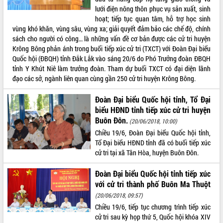
phá cơ chế - Hợp tác công tư
lưới điện nông thôn phục vụ sản xuất, sinh
Đề án 06 tạo bước ngoặt đột phá trong
hoạt; tiếp tục quan tâm, hỗ trợ học sinh
cải cách hành chính tỉnh Đắk Lắk
vùng khó khăn, vùng sâu, vùng xa; giải quyết đảm bảo các chế độ, chính
sách cho người có công… là những vấn đề cơ bản được các cử tri huyện
Kết nối tour, đẩy mạnh chuyển đổi số
Krông Bông phản ánh trong buổi tiếp xúc cử tri (TXCT) với Đoàn Đại biểu
để phát triển du lịch Đắk Lắk
Quốc hội (ĐBQH) tỉnh Đắk Lắk vào sáng 20/6 do Phó Trưởng đoàn ĐBQH
Khởi động Dự án Đầu tư xây dựng hạ
tỉnh Y Khút Niê làm trưởng đoàn. Tham dự buổi TXCT có đại diện lãnh
tầng kỹ thuật Cụm công nghiệp Tân
đạo các sở, ngành liên quan cùng gần 250 cử tri huyện Krông Bông.
Tiến
Gặp mặt các cơ quan báo chí nhân Kỷ
Đoàn Đại biểu Quốc hội tỉnh, Tổ Đại
niệm 101 năm Ngày Báo chí Cách
biểu HĐND tỉnh tiếp xúc cử tri huyện
mạng Việt Nam
Buôn Đôn.
(20/06/2018, 10:00)
Đắk Lắk sơ kết 4 năm triển khai thực
Chiều 19/6, Đoàn Đại biểu Quốc hội tỉnh,
hiện Đề án 06 của Chính phủ
Tổ Đại biểu HĐND tỉnh đã có buổi tiếp xúc
Họp báo thông tin về Hội nghị Công bố
cử tri tại xã Tân Hòa, huyện Buôn Đôn.
Quy hoạch và Xúc tiến đầu tư tỉnh Đắk
Lắk
Đoàn Đại biểu Quốc hội tỉnh tiếp xúc
Khơi thông điểm nghẽn, đẩy nhanh
với cử tri thành phố Buôn Ma Thuột
giải ngân vốn khắc phục thiên tai
(20/06/2018, 09:57)
HĐND tỉnh thông qua điều chỉnh Quy
Chiều 19/6, tiếp tục chương trình tiếp xúc
hoạch tỉnh thời kỳ 2021-2030
cử tri sau kỳ họp thứ 5, Quốc hội khóa XIV