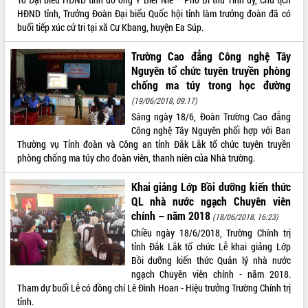
Tháo gỡ những vướng mắc, đẩy mạnh
HĐND tỉnh, Trưởng Đoàn Đại biểu Quốc hội tỉnh làm trưởng đoàn đã có
công tác cải cách thủ tục hành chính
buổi tiếp xúc cử tri tại xã Cư Kbang, huyện Ea Súp.
tại Trung tâm Phục vụ hành chính
công tỉnh
Trường Cao đẳng Công nghệ Tây
Nguyên tổ chức tuyên truyền phòng
Đắk Lắk: Tôn vinh 46 giải pháp tại Hội
chống ma túy trong học đường
thi Sáng tạo Kỹ thuật 2024 - 2025
(19/06/2018, 09:17)
Đắk Lắk rà soát, điều chỉnh Đề án 190
về phát triển nuôi trồng thủy sản
Sáng ngày 18/6, Đoàn Trường Cao đẳng
Công nghệ Tây Nguyên phối hợp với Ban
Phó Chủ tịch UBND tỉnh Đắk Lắk
Thường vụ Tỉnh đoàn và Công an tỉnh Đắk Lắk tổ chức tuyên truyền
Trương Công Thái kiểm tra thực địa
phòng chống ma túy cho đoàn viên, thanh niên của Nhà trường.
Dự án cao tốc Khánh Hòa - Buôn Ma
Thuột
Khai giảng Lớp Bồi dưỡng kiến thức
Định vị cà phê Việt Nam như một “di
QL nhà nước ngạch Chuyên viên
sản sống” trong dòng chảy toàn cầu
chính – năm 2018
(18/06/2018, 16:23)
Xây dựng nông thôn mới: Nâng cao đời
Chiều ngày 18/6/2018, Trường Chính trị
sống người dân từ những mô hình thiết
tỉnh Đắk Lắk tổ chức Lễ khai giảng Lớp
thực
Bồi dưỡng kiến thức Quản lý nhà nước
Quyết liệt tháo gỡ vướng mắc, đẩy
ngạch Chuyên viên chính - năm 2018.
nhanh tiến độ các dự án trọng điểm
Tham dự buổi Lễ có đồng chí Lê Đình Hoan - Hiệu trưởng Trường Chính trị
trong Khu kinh tế Nam Phú Yên
tỉnh.