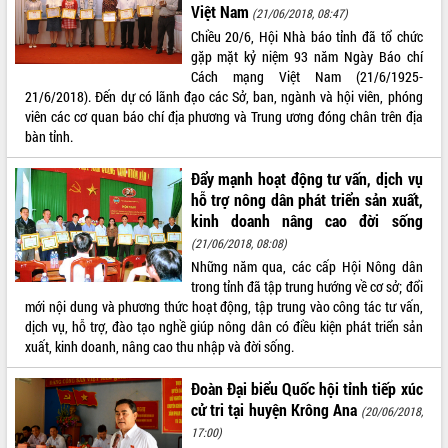
Việt Nam
(21/06/2018, 08:47)
VIDEO
Chiều 20/6, Hội Nhà báo tỉnh đã tổ chức
gặp mặt kỷ niệm 93 năm Ngày Báo chí
Loading the player...
Cách mạng Việt Nam (21/6/1925-
Khám bệnh, cấp phát thuốc miễn phí
21/6/2018). Đến dự có lãnh đạo các Sở, ban, ngành và hội viên, phóng
và tặng quà người dân xã Cư Pui
viên các cơ quan báo chí địa phương và Trung ương đóng chân trên địa
bàn tỉnh.
Hội nghị UBND tỉnh Đắk Lắk thường kỳ
tháng 7/2026
Đẩy mạnh hoạt động tư vấn, dịch vụ
Lễ truy tặng danh hiệu “Bà Mẹ Việt
hỗ trợ nông dân phát triển sản xuất,
Nam Anh hùng” và trao Huân chương
kinh doanh nâng cao đời sống
Lao động
(21/06/2018, 08:08)
ALBUM ẢNH
UBND tỉnh Đắk Lắk triển khai nhiệm
Những năm qua, các cấp Hội Nông dân
vụ 6 tháng cuối năm 2026
trong tỉnh đã tập trung hướng về cơ sở; đổi
Kỳ họp thứ Hai, Hội đồng nhân dân
mới nội dung và phương thức hoạt động, tập trung vào công tác tư vấn,
tỉnh khóa XI quyết nghị nhiều nội dung
dịch vụ, hỗ trợ, đào tạo nghề giúp nông dân có điều kiện phát triển sản
quan trọng
xuất, kinh doanh, nâng cao thu nhập và đời sống.
Bí thư Tỉnh ủy Lương Nguyễn Minh
Triết thăm, tặng quà người có công với
Đoàn Đại biểu Quốc hội tỉnh tiếp xúc
cách mạng
cử tri tại huyện Krông Ana
(20/06/2018,
Rà soát, hoàn thiện hệ thống thiết chế
17:00)
văn hóa, thể thao đáp ứng yêu cầu
LIÊN KẾT WEB