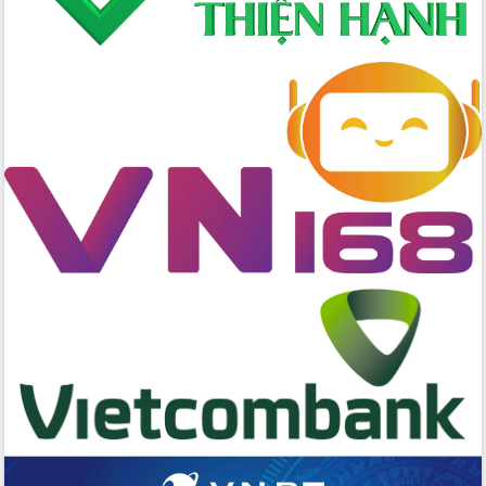
Đại hội Thi đua yêu nước tỉnh Đắk Lắk
lần thứ I (2025-2030)
Đồng chí Lương Nguyễn Minh Triết
được chỉ định làm Bí thư Tỉnh ủy Đắk
Lắk nhiệm kỳ 2025 – 2030
Tập trung triển khai các giải pháp sản
xuất nông nghiệp bền vững, phát thải
thấp
Tọa đàm kỷ niệm 95 năm Ngày thành
lập Hội Liên hiệp Phụ nữ Việt Nam
Đắk Lắk tổ chức Ngày hội Chuyển đổi
số với chủ đề: “Công nghệ số - kiến
tạo tương lai”
Tập trung phát triển khoa học công
nghệ, đổi mới sáng tạo và chuyển đổi
số lĩnh vực nông nghiệp và môi trường
“Hồ sơ phi địa giới – Bước tiến mới
trong cải cách hành chính”
Phó Chủ tịch UBND tỉnh Nguyễn Thiên
Văn kiểm tra công tác chống khai thác
IUU và nuôi trồng thủy sản