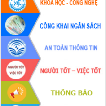
Hội nghị Ban Chấp hành Đảng bộ tỉnh
Đắk Lắk lần thứ 2 (mở rộng)
Tập trung giải phóng mặt bằng, đẩy
nhanh tiến độ Tuyến đường bộ ven
biển
Gỡ khó, khởi công xây dựng, sửa chữa
toàn bộ nhà ở cho hộ dân đúng tiến độ
đề ra
UBND tỉnh Đắk Lắk tổng kết công tác
quốc phòng, quân sự địa phương năm
2025
Tập trung triển khai quyết liệt, đồng bộ
các giải pháp nhằm thực hiện hiệu quả
các nhiệm vụ đề ra năm 2025
Phát huy vai trò của người có uy tín
trong phòng chống tảo hôn và hôn
nhân cận huyết thống
Nông sản Tây Nguyên thu hút doanh
nghiệp nước ngoài
Đắk Lắk định vị thương hiệu du lịch
“Biển – Rừng – Cà phê” trong không