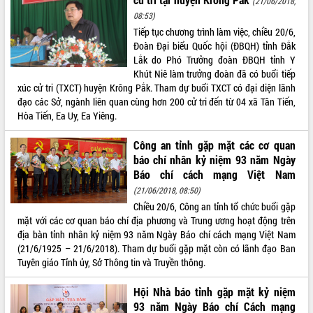
(21/06/2018,
08:53)
ĐIỂM TIN VĂN BẢN
Tiếp tục chương trình làm việc, chiều 20/6,
Đoàn Đại biểu Quốc hội (ĐBQH) tỉnh Đắk
QUY HOẠCH - KẾ HOẠCH
Lắk do Phó Trưởng đoàn ĐBQH tỉnh Y
Khút Niê làm trưởng đoàn đã có buổi tiếp
xúc cử tri (TXCT) huyện Krông Pắk. Tham dự buổi TXCT có đại diện lãnh
đạo các Sở, ngành liên quan cùng hơn 200 cử tri đến từ 04 xã Tân Tiến,
Hòa Tiến, Ea Uy, Ea Yiêng.
Công an tỉnh gặp mặt các cơ quan
báo chí nhân kỷ niệm 93 năm Ngày
Báo chí cách mạng Việt Nam
(21/06/2018, 08:50)
Chiều 20/6, Công an tỉnh tổ chức buổi gặp
mặt với các cơ quan báo chí địa phương và Trung ương hoạt động trên
địa bàn tỉnh nhân kỷ niệm 93 năm Ngày Báo chí cách mạng Việt Nam
(21/6/1925 – 21/6/2018). Tham dự buổi gặp mặt còn có lãnh đạo Ban
Tuyên giáo Tỉnh ủy, Sở Thông tin và Truyền thông.
Hội Nhà báo tỉnh gặp mặt kỷ niệm
93 năm Ngày Báo chí Cách mạng