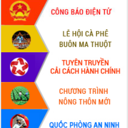
2026-2031
Đảm bảo cuộc bầu cử đại biểu Quốc
hội và đại biểu HĐND các cấp diễn ra
an toàn, hiệu quả, đúng quy định
Thủ tướng Chính phủ Phạm Minh Chính
kiểm tra, chỉ đạo hoàn thành các dự
án cao tốc và thăm khu tái định cư tại
Đắk Lắk
Sôi nổi Hội đua ngựa truyền thống Gò
Thì Thùng mừng Xuân Bính Ngọ 2026
Lãnh đạo tỉnh dâng hương tưởng niệm
tại Đập Đồng Cam đầu Xuân Bính Ngọ
Ngành nông nghiệp phấn đấu tăng
trưởng đạt 5,86% trong năm 2026
UBND tỉnh Đắk Lắk triển khai công tác
quốc phòng, quân sự địa phương năm
2026
Đắk Lắk tập trung toàn lực khắc phục
tồn tại IUU, sẵn sàng làm việc với
Đoàn thanh tra EC
Chủ tịch UBND tỉnh Tạ Anh Tuấn thăm,