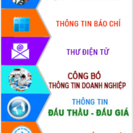
chúc mừng các bệnh viện nhân Ngày
Thầy thuốc Việt Nam
Rộn ràng lễ hội truyền thống Sông
nước Đà Nông lần thứ I năm 2026
Kỳ họp Chuyên đề lần thứ Năm, HĐND
tỉnh Đắk Lắk thông qua các nghị quyết
quan trọng
Thống nhất danh sách giới thiệu ứng
cử đại biểu Quốc hội khoá XVI và đại
biểu HĐND tỉnh Đắk Lắk, nhiệm kỳ
2026-2031
Phát động hai phong trào thi đua quan
trọng trong kỷ nguyên mới
Hội nghị lần thứ tư Ban Chỉ đạo công
tác bầu cử tỉnh Đắk Lắk
Hội nghị Báo cáo viên Trung ương
tháng 01/2026
Phó Thủ tướng Hồ Quốc Dũng đánh giá
cao kết quả Chiến dịch Quang Trung
tại Đắk Lắk