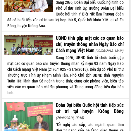
Sáng 20/6, Đoàn Đại biểu Quốc hội tỉnh do
phát triển mới
Phó Bí thư Tỉnh ủy, Trưởng Đoàn Đại biểu
Thường trực HĐND tỉnh Đắk Lắk gặp
Quốc hội tỉnh Y Biêr Niê làm Trưởng đoàn
mặt Đoàn chuyên gia y tế TP. Hồ Chí
đã có buổi tiếp xúc cử tri sau kỳ họp thứ 5, Quốc hội khóa XIV tại xã Ea
Minh
Bông, huyện Krông Ana.
THỐNG KÊ TRUY CẬP
Lễ truy điệu và an táng hài cốt liệt sĩ
tại Nghĩa trang Liệt sĩ xã Sơn Hòa
UBND tỉnh gặp mặt các cơ quan báo
Hôm nay:
26995
chí, truyền thông nhân Ngày Báo chí
Bàn giải pháp tháo gỡ khó khăn trong
Tất cả:
66039735
Cách mạng Việt Nam
xuất khẩu sầu riêng và triển khai quy
(20/06/2018, 16:38)
định EUDR
Sáng 20/6, UBND tỉnh tổ chức buổi gặp
mặt các cơ quan báo chí, truyền thông nhân kỷ niệm 93 năm Ngày Báo
Thứ trưởng Bộ Nông nghiệp và Môi
chí Cách mạng Việt Nam (21/6/1925 - 21/6/2018). Đến dự có Phó Bí thư
trường Nguyễn Hoàng Hiệp khảo sát
Thường trực Tỉnh ủy Phạm Minh Tấn, Phó Chủ tịch UBND tỉnh Nguyễn
vùng trồng và doanh nghiệp đóng gói
Tuấn Hà; lãnh đạo Sở ngành trong tỉnh; cùng các phóng viên, biên tập
sầu riêng tại Đắk Lắk
viên các cơ quan báo chí địa phương và Trung ương đóng trên địa bàn
Trình diễn nghệ thuật chế biến các
tỉnh.
món ăn từ sầu riêng
Đắk Lắk công bố Quy hoạch và xúc
Đoàn Đại biểu Quốc hội tỉnh tiếp xúc
tiến đầu tư tỉnh
cử tri tại huyện Krông Bông
Ngành cá ngừ Đắk Lắk chủ động thích
(20/06/2018, 15:16)
ứng để giữ vững thị trường xuất khẩu
“Đề nghị các cấp, các ngành quan tâm
Diễn đàn Kinh tế tư nhân Việt Nam đột
đầu tư nâng cấp hạ tầng giao thông và