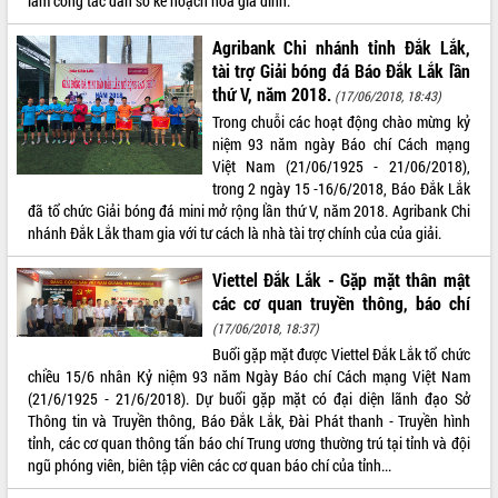
làm công tác dân số kế hoạch hóa gia đình.
Tập huấn ứng dụng trí tuệ nhân tạo (AI)
trong thương mại điện tử năm 2026
Agribank Chi nhánh tỉnh Đắk Lắk,
Đoàn đại biểu Quốc hội tỉnh Đắk Lắk
tài trợ Giải bóng đá Báo Đắk Lắk lần
trao đổi thông tin trước Kỳ họp thứ
thứ V, năm 2018.
(17/06/2018, 18:43)
nhất, Quốc hội khóa XVI
Trong chuỗi các hoạt động chào mừng kỷ
Quyết liệt cải cách hành chính, khơi
niệm 93 năm ngày Báo chí Cách mạng
thông nguồn lực phát triển
Việt Nam (21/06/1925 - 21/06/2018),
Nâng cao hiệu lực, hiệu quả HĐND
trong 2 ngày 15 -16/6/2018, Báo Đắk Lắk
tỉnh thông qua hiện đại hóa hành chính
đã tổ chức Giải bóng đá mini mở rộng lần thứ V, năm 2018. Agribank Chi
nhánh Đắk Lắk tham gia với tư cách là nhà tài trợ chính của của giải.
Xã Ea Phê gắn cải cách hành chính với
chuyển đổi số
Viettel Đắk Lắk - Gặp mặt thân mật
Phó Chủ tịch Thường trực UBND tỉnh
các cơ quan truyền thông, báo chí
Hồ Thị Nguyên Thảo làm việc tại Trung
(17/06/2018, 18:37)
tâm Phục vụ hành chính công xã Ea
Phê
Buổi gặp mặt được Viettel Đắk Lắk tổ chức
chiều 15/6 nhân Kỷ niệm 93 năm Ngày Báo chí Cách mạng Việt Nam
Xây dựng nền hành chính số đồng
(21/6/1925 - 21/6/2018). Dự buổi gặp mặt có đại diện lãnh đạo Sở
hành cùng nông dân dân, doanh nghiệp
Thông tin và Truyền thông, Báo Đắk Lắk, Đài Phát thanh - Truyền hình
Giai đoạn 2026-2030, Đắk Lắk phấn
tỉnh, các cơ quan thông tấn báo chí Trung ương thường trú tại tỉnh và đội
đấu có 77% xã đạt chuẩn nông thôn
ngũ phóng viên, biên tập viên các cơ quan báo chí của tỉnh...
mới