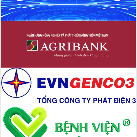
doanh nghiệp làm thước đo phục vụ
Đảm bảo công tác bầu cử triển khai
đúng tiến độ, quy trình theo luật định
Ban Tuyên giáo và Dân vận Trung ương
tập huấn công tác khoa giáo năm 2025
Đắk Lắk hưởng ứng Ngày Pháp luật
Việt Nam 2025 và biểu dương 25 tập
thể, cá nhân tiêu biểu
Hội nghị lần thứ nhất Ban Chỉ đạo
công tác bầu cử tỉnh Đắk Lắk
Hội nghị UBND tỉnh thường kỳ tháng
10 năm 2025
Kỳ họp chuyên đề lần thứ Ba, HĐND
tỉnh khóa X
Bí thư Tỉnh ủy Lương Nguyễn Minh
Triết kiểm tra việc thực hiện chống
khai thác IUU
Hội thảo chuyên đề “Hành trình xuất
khẩu nông sản Việt Nam qua thương
mại điện tử cùng Amazon”