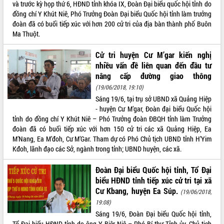
Hội thảo góp ý hồ sơ điều chỉnh quy
và trước kỳ họp thứ 6, HĐND tỉnh khóa IX, Đoàn Đại biểu quốc hội tỉnh do
hoạch tỉnh Đắk Lắk thời kỳ 2021-2030,
đồng chí Y Khút Niê, Phó Trưởng Đoàn Đại biểu Quốc hội tỉnh làm trưởng
tầm nhìn đến năm 2050
đoàn đã có buổi tiếp xúc với hơn 200 cử tri của địa bàn thành phố Buôn
Ma Thuột.
Nâng cao hiệu quả hoạt động của các
doanh nghiệp nhà nước
Cử tri huyện Cư M’gar kiến nghị
Hội nghị triển khai kết nối mạng
nhiều vấn đề liên quan đến đầu tư
truyền số liệu chuyên dùng phục vụ cơ
nâng cấp đường giao thông
quan Đảng, Nhà nước
(19/06/2018, 19:10)
Lễ phát động chuỗi hoạt động chung
Sáng 19/6, tại trụ sở UBND xã Quảng Hiệp
tay làm sạch môi trường
- huyện Cư M’gar, Đoàn đại biểu Quốc hội
Xã Ea Kar bước chuyển mình trong
tỉnh do đồng chí Y Khút Niê – Phó Trưởng đoàn ĐBQH tỉnh làm Trưởng
công tác cải cách hành chính mô hình
đoàn đã có buổi tiếp xúc với hơn 150 cử tri các xã Quảng Hiệp, Ea
mới
M’Nang, Ea M’đoh, Cư M’Gar. Tham dự có Phó Chủ tịch UBND tỉnh H’Yim
UBND tỉnh họp báo định kỳ tháng 4
Kđoh, lãnh đạo các Sở, ngành trong tỉnh; UBND huyện, các xã.
năm 2026
Hội thảo khoa học “Giải pháp thúc đẩy
Đoàn Đại biểu Quốc hội tỉnh, Tổ Đại
phát triển nền kinh tế xanh tại tỉnh
biểu HĐND tỉnh tiếp xúc cử tri tại xã
Đắk Lắk”
Cư Kbang, huyện Ea Súp.
(19/06/2018,
Tăng cường giám sát, đôn đốc thực
19:08)
hiện nhiệm vụ quản lý tài sản công
Sáng 19/6, Đoàn Đại biểu Quốc hội tỉnh,
hàng tuần
Tổ Đại biểu HĐND tỉnh do ông Y Biêr Niê – Phó Bí thư Tỉnh ủy, Chủ tịch