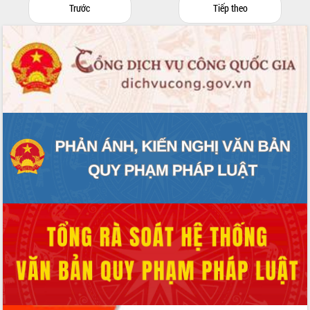
Trước
Tiếp theo
hai con số trong năm 2026
Tổ chức trang trọng Lễ hội Đền thờ
Lương Văn Chánh năm 2026
Phó Bí thư Tỉnh ủy Đắk Lắk Đỗ Hữu
Huy giữ chức Bí thư Đảng ủy Ủy Ban
Nhân dân tỉnh
Bệnh án điện tử thúc đẩy chuyển đổi
số y tế tại Đắk Lắk
Chuyển đổi số thư viện: Mở rộng
không gian tri thức trong thời đại số
Đánh giá, rút kinh nghiệm công tác tổ
chức diễn tập trước ngày bầu cử
Chương trình “Gặp gỡ hữu nghị –
Friendship Meeting New Year 2026”
Bầu cử Quốc hội và HĐND: Cử tri Đắk
Lắk gửi gắm niềm tin, kỳ vọng vào lá
phiếu
Đắk Lắk sẵn sàng các điều kiện cho
Ngày hội bầu cử đại biểu Quốc hội
khóa XVI và HĐND các cấp nhiệm kỳ