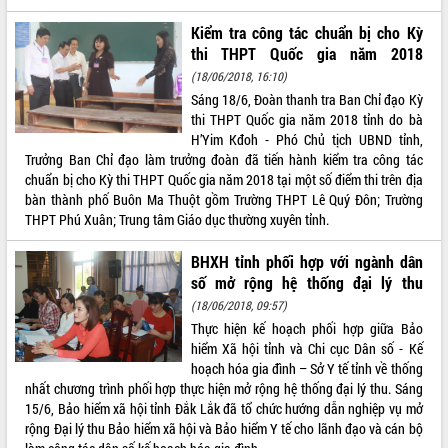
Hòn Yến phát triển du lịch gắn với bảo
tồn biển
Kiểm tra công tác chuẩn bị cho Kỳ
Lấy ý kiến điều chỉnh Quy hoạch tỉnh
thi THPT Quốc gia năm 2018
Đắk Lắk thời kỳ 2021-2030, tầm nhìn
(18/06/2018, 16:10)
đến năm 2050
Sáng 18/6, Đoàn thanh tra Ban Chỉ đạo Kỳ
Phát động chiến dịch 30 ngày đêm
thi THPT Quốc gia năm 2018 tỉnh do bà
giải phóng mặt bằng Tuyến đường bộ
H’Yim Kđoh - Phó Chủ tịch UBND tỉnh,
ven biển
Trưởng Ban Chỉ đạo làm trưởng đoàn đã tiến hành kiểm tra công tác
chuẩn bị cho Kỳ thi THPT Quốc gia năm 2018 tại một số điểm thi trên địa
Đắk Lắk nỗ lực thúc đẩy tăng trưởng
bàn thành phố Buôn Ma Thuột gồm Trường THPT Lê Quý Đôn; Trường
kinh tế từ 10% trở lên trong Quý
THPT Phú Xuân; Trung tâm Giáo dục thường xuyên tỉnh.
II/2026
Đắk Lắk ký kết thỏa thuận hợp tác về
BHXH tỉnh phối hợp với ngành dân
chuyển đổi số giai đoạn 2026 – 2030
số mở rộng hệ thống đại lý thu
với Tập đoàn Bưu chính Viễn thông
Việt Nam
(18/06/2018, 09:57)
Thực hiện kế hoạch phối hợp giữa Bảo
Thứ trưởng Bộ Y tế làm việc với tỉnh
hiểm Xã hội tỉnh và Chi cục Dân số - Kế
Đắk Lắk về phát triển nhân lực y tế
hoạch hóa gia đình – Sở Y tế tỉnh về thống
cho trạm y tế cấp xã
nhất chương trình phối hợp thực hiện mở rộng hệ thống đại lý thu. Sáng
Du lịch Đắk Lắk nâng tầm trải nghiệm
15/6, Bảo hiểm xã hội tỉnh Đắk Lắk đã tổ chức hướng dẫn nghiệp vụ mở
du khách thông qua Hệ thống cơ sở dữ
rộng Đại lý thu Bảo hiểm xã hội và Bảo hiểm Y tế cho lãnh đạo và cán bộ
liệu và Bản đồ số