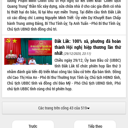
tướng Phạm Minh Chính chủ trì Hội nghị sơ kết triển khai "Chiến dịch
Quang Trung" thần tốc xây dựng, sửa chữa nhà ở cho các gia đình có nhà
Xây dựng nền hành chính số đồng
bị thiệt hại do bão, lũ tại khu vực miền Trung. Tại điểm cầu tỉnh Đắk Lắk
hành cùng nông dân dân, doanh nghiệp
có các đồng chí: Lương Nguyễn Minh Triết -Ủy viên Dự Khuyết Ban Chấp
Giai đoạn 2026-2030, Đắk Lắk phấn
hành Trung ương Đảng, Bí Thư Tỉnh ủy; Tạ Anh Tuấn –Phó Bí thư Tỉnh ủy,
đấu có 77% xã đạt chuẩn nông thôn
Chủ tịch UBND tỉnh đồng chủ trì.
mới
Chuyển đổi số 'mở đường' cho nông
Đắk Lắk: 100% xã, phường đã hoàn
nghiệp Đắk Lắk tăng trưởng bứt phá
thành Hội nghị hiệp thương lần thứ
Triển khai đồng bộ đo đạc, lập hồ sơ
nhất
(29/12/2025, 23:11)
địa chính, hoàn thiện cơ sở dữ liệu đất
Chiều ngày 29/12, Ủy ban Bầu cử (UBBC)
đai
tỉnh Đắk Lắk tổ chức phiên họp lần thứ 3
Ứng dụng sinh trắc học - Bước tiến
nhằm đánh giá tiến độ triển khai công tác bầu cử trên địa bàn tỉnh. Đồng
trong hành trình chuyển đổi số tại Đắk
chí Cao Thị Hòa An - Phó Bí thư Thường trực Tỉnh ủy, Chủ tịch HĐND tỉnh,
Lắk
Chủ tịch UBBC tỉnh và đồng chí Đào Mỹ - Phó Chủ tịch UBND tỉnh, Phó
Đắk Lắk nâng cao hiệu quả công tác
chủ tịch UBBC tỉnh cùng chủ trì phiên họp.
Đảng từ Sổ tay đảng viên điện tử
Đắk Lắk đẩy mạnh nuôi biển công
nghệ, hướng tới phát triển thủy sản
Các trang trên cổng 43 của 519
bền vững
Tập huấn nâng cao năng lực triển khai
chuyển đổi số cho cán bộ, công chức
Trước
Tiếp theo