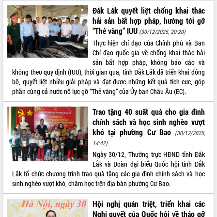
Hội thảo khoa học “Giải pháp thúc đẩy
Đắk Lắk quyết liệt chống khai thác
phát triển nền kinh tế xanh tại tỉnh
hải sản bất hợp pháp, hướng tới gỡ
Đắk Lắk”
“Thẻ vàng” IUU
(30/12/2025, 20:20)
Tăng cường giám sát, đôn đốc thực
Thực hiện chỉ đạo của Chính phủ và Ban
hiện nhiệm vụ quản lý tài sản công
Chỉ đạo quốc gia về chống khai thác hải
hàng tuần
sản bất hợp pháp, không báo cáo và
không theo quy định (IUU), thời gian qua, tỉnh Đắk Lắk đã triển khai đồng
Tháo gỡ những vướng mắc, đẩy mạnh
bộ, quyết liệt nhiều giải pháp và đạt được những kết quả tích cực, góp
công tác cải cách thủ tục hành chính
phần cùng cả nước nỗ lực gỡ “Thẻ vàng” của Ủy ban Châu Âu (EC).
tại Trung tâm Phục vụ hành chính
công tỉnh
Trao tặng 40 suất quà cho gia đình
Đắk Lắk: Tôn vinh 46 giải pháp tại Hội
chính sách và học sinh nghèo vượt
thi Sáng tạo Kỹ thuật 2024 - 2025
khó tại phường Cư Bao
(30/12/2025,
Đắk Lắk rà soát, điều chỉnh Đề án 190
14:42)
về phát triển nuôi trồng thủy sản
Ngày 30/12, Thường trực HĐND tỉnh Đắk
Phó Chủ tịch UBND tỉnh Đắk Lắk
Lắk và Đoàn đại biểu Quốc hội tỉnh Đắk
Trương Công Thái kiểm tra thực địa
Lắk tổ chức chương trình trao quà tặng các gia đình chính sách và học
Dự án cao tốc Khánh Hòa - Buôn Ma
sinh nghèo vượt khó, chăm học trên địa bàn phường Cư Bao.
Thuột
Định vị cà phê Việt Nam như một “di
Hội nghị quán triệt, triển khai các
sản sống” trong dòng chảy toàn cầu
Nghị quyết của Quốc hội về tháo gỡ