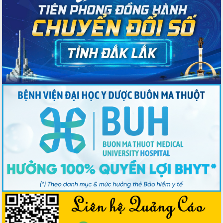
số lĩnh vực nông nghiệp và môi trường
“Hồ sơ phi địa giới – Bước tiến mới
trong cải cách hành chính”
Phó Chủ tịch UBND tỉnh Nguyễn Thiên
Văn kiểm tra công tác chống khai thác
IUU và nuôi trồng thủy sản
Tăng cường các giải pháp nhằm phát
triển hiệu quả khoa học, công nghệ,
đổi mới sáng tạo và chuyển đổi số
Tỉnh Đắk Lắk hiện đại hóa y tế từ bệnh
án điện tử
Tập huấn công tác đối ngoại và tuyên
truyền quản lý biên giới, biển đảo
Nhiều cách làm hay trong chuyển đổi
số vì người dân
Quyết tâm phấn đấu hoàn thành thắng
lợi các mục tiêu, nhiệm vụ Nghị quyết
Đại hội đại biểu Đảng bộ tỉnh Đắk Lắk
nhiệm kỳ 2025-2030
Khai mạc trọng thể Đại hội đại biểu