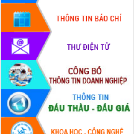
quốc phòng, quân sự địa phương năm
2026
Đắk Lắk tập trung toàn lực khắc phục
tồn tại IUU, sẵn sàng làm việc với
Đoàn thanh tra EC
Chủ tịch UBND tỉnh Tạ Anh Tuấn thăm,
chúc mừng các bệnh viện nhân Ngày
Thầy thuốc Việt Nam
Rộn ràng lễ hội truyền thống Sông
nước Đà Nông lần thứ I năm 2026
Kỳ họp Chuyên đề lần thứ Năm, HĐND
tỉnh Đắk Lắk thông qua các nghị quyết
quan trọng
Thống nhất danh sách giới thiệu ứng
cử đại biểu Quốc hội khoá XVI và đại
biểu HĐND tỉnh Đắk Lắk, nhiệm kỳ
2026-2031
Phát động hai phong trào thi đua quan
trọng trong kỷ nguyên mới
Hội nghị lần thứ tư Ban Chỉ đạo công