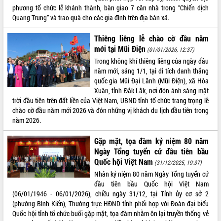
phương tổ chức lễ khánh thành, bàn giao 7 căn nhà trong “Chiến dịch
VIDEO
Quang Trung” và trao quà cho các gia đình trên địa bàn xã.
Thiêng liêng lễ chào cờ đầu năm
mới tại Mũi Điện
(01/01/2026, 12:37)
Trong không khí thiêng liêng của ngày đầu
năm mới, sáng 1/1, tại di tích danh thắng
quốc gia Mũi Đại Lãnh (Mũi Điện), xã Hòa
Xuân, tỉnh Đắk Lắk, nơi đón ánh sáng mặt
trời đầu tiên trên đất liền của Việt Nam, UBND tỉnh tổ chức trang trọng lễ
chào cờ đầu năm mới 2026 và đón những vị khách du lịch đầu tiên trong
Khám bệnh, cấp phát thuốc miễn phí
năm 2026.
và tặng quà người dân xã Cư Pui
Hội nghị UBND tỉnh Đắk Lắk thường kỳ
Gặp mặt, tọa đàm kỷ niệm 80 năm
tháng 7/2026
Ngày Tổng tuyển cử đầu tiên bầu
Lễ truy tặng danh hiệu “Bà Mẹ Việt
Quốc hội Việt Nam
(31/12/2025, 19:37)
Nam Anh hùng” và trao Huân chương
Nhân kỷ niệm 80 năm Ngày Tổng tuyển cử
Lao động
đầu tiên bầu Quốc hội Việt Nam
ALBUM ẢNH
UBND tỉnh Đắk Lắk triển khai nhiệm
(06/01/1946 - 06/01/2026), chiều ngày 31/12, tại Tỉnh ủy cơ sở 2
vụ 6 tháng cuối năm 2026
(phường Bình Kiến), Thường trực HĐND tỉnh phối hợp với Đoàn đại biểu
Kỳ họp thứ Hai, Hội đồng nhân dân
Quốc hội tỉnh tổ chức buổi gặp mặt, tọa đàm nhằm ôn lại truyền thống vẻ
tỉnh khóa XI quyết nghị nhiều nội dung