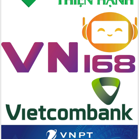
Bí thư Tỉnh ủy Lương Nguyễn Minh
Triết kiểm tra việc thực hiện chống
khai thác IUU
Hội thảo chuyên đề “Hành trình xuất
khẩu nông sản Việt Nam qua thương
mại điện tử cùng Amazon”
Đại hội Thi đua yêu nước tỉnh Đắk Lắk
lần thứ I (2025-2030)
Đồng chí Lương Nguyễn Minh Triết
được chỉ định làm Bí thư Tỉnh ủy Đắk
Lắk nhiệm kỳ 2025 – 2030
Tập trung triển khai các giải pháp sản
xuất nông nghiệp bền vững, phát thải
thấp
Tọa đàm kỷ niệm 95 năm Ngày thành
lập Hội Liên hiệp Phụ nữ Việt Nam
Đắk Lắk tổ chức Ngày hội Chuyển đổi
số với chủ đề: “Công nghệ số - kiến
tạo tương lai”
Tập trung phát triển khoa học công
nghệ, đổi mới sáng tạo và chuyển đổi