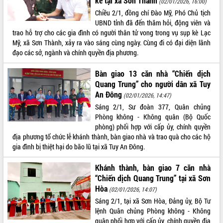
kè tại xã Sơn Thành
(02/01/2026, 16:00)
Chiều 2/1, đồng chí Đào Mỹ, Phó Chủ tịch
ĐIỂM TIN VĂN BẢN
UBND tỉnh đã đến thăm hỏi, động viên và
trao hỗ trợ cho các gia đình có người thân tử vong trong vụ sụp kè Lạc
QUY HOẠCH - KẾ HOẠCH
Mỹ, xã Sơn Thành, xảy ra vào sáng cùng ngày. Cùng đi có đại diện lãnh
đạo các sở, ngành và chính quyền địa phương.
Bàn giao 13 căn nhà “Chiến dịch
Quang Trung” cho người dân xã Tuy
An Đông
(02/01/2026, 14:47)
Sáng 2/1, Sư đoàn 377, Quân chủng
Phòng không - Không quân (Bộ Quốc
phòng) phối hợp với cấp ủy, chính quyền
địa phương tổ chức lễ khánh thành, bàn giao nhà và trao quà cho các hộ
gia đình bị thiệt hại do bão lũ tại xã Tuy An Đông.
Khánh thành, bàn giao 7 căn nhà
“Chiến dịch Quang Trung” tại xã Sơn
Hòa
(02/01/2026, 14:07)
Sáng 2/1, tại xã Sơn Hòa, Đảng ủy, Bộ Tư
lệnh Quân chủng Phòng không - Không
quân phối hợp với cấp ủy, chính quyền địa