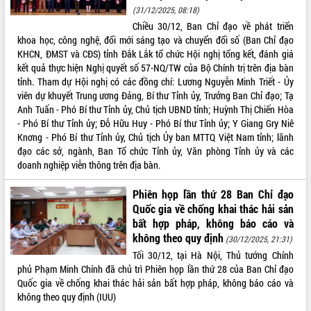
Quy hoạch và Xúc tiến đầu tư tỉnh Đắk
(31/12/2025, 08:18)
Lắk
Chiều 30/12, Ban Chỉ đạo về phát triển
Khơi thông điểm nghẽn, đẩy nhanh
khoa học, công nghệ, đổi mới sáng tạo và chuyển đổi số (Ban Chỉ đạo
giải ngân vốn khắc phục thiên tai
KHCN, ĐMST và CĐS) tỉnh Đắk Lắk tổ chức Hội nghị tổng kết, đánh giá
HĐND tỉnh thông qua điều chỉnh Quy
kết quả thực hiện Nghị quyết số 57-NQ/TW của Bộ Chính trị trên địa bàn
hoạch tỉnh thời kỳ 2021-2030
tỉnh. Tham dự Hội nghị có các đồng chí: Lương Nguyễn Minh Triết - Ủy
Hội thảo góp ý hồ sơ điều chỉnh quy
viên dự khuyết Trung ương Đảng, Bí thư Tỉnh ủy, Trưởng Ban Chỉ đạo; Tạ
hoạch tỉnh Đắk Lắk thời kỳ 2021-2030,
Anh Tuấn - Phó Bí thư Tỉnh ủy, Chủ tịch UBND tỉnh; Huỳnh Thị Chiến Hòa
tầm nhìn đến năm 2050
- Phó Bí thư Tỉnh ủy; Đỗ Hữu Huy - Phó Bí thư Tỉnh ủy; Y Giang Gry Niê
Knơng - Phó Bí thư Tỉnh ủy, Chủ tịch Ủy ban MTTQ Việt Nam tỉnh; lãnh
Nâng cao hiệu quả hoạt động của các
đạo các sở, ngành, Ban Tổ chức Tỉnh ủy, Văn phòng Tỉnh ủy và các
doanh nghiệp nhà nước
doanh nghiệp viễn thông trên địa bàn.
Hội nghị triển khai kết nối mạng
truyền số liệu chuyên dùng phục vụ cơ
Phiên họp lần thứ 28 Ban Chỉ đạo
quan Đảng, Nhà nước
Quốc gia về chống khai thác hải sản
Lễ phát động chuỗi hoạt động chung
bất hợp pháp, không báo cáo và
tay làm sạch môi trường
không theo quy định
(30/12/2025, 21:31)
Xã Ea Kar bước chuyển mình trong
Tối 30/12, tại Hà Nội, Thủ tướng Chính
công tác cải cách hành chính mô hình
phủ Phạm Minh Chính đã chủ trì Phiên họp lần thứ 28 của Ban Chỉ đạo
mới
Quốc gia về chống khai thác hải sản bất hợp pháp, không báo cáo và
UBND tỉnh họp báo định kỳ tháng 4
không theo quy định (IUU)
năm 2026