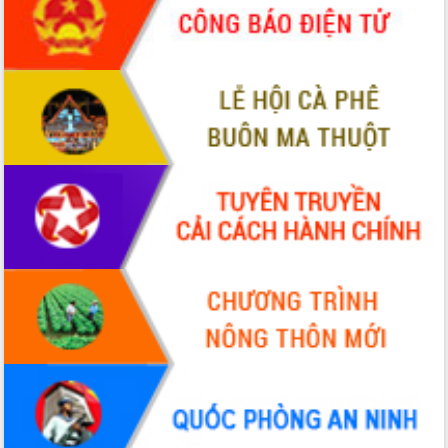
Bầu cử Quốc hội và HĐND: Cử tri Đắk
Lắk gửi gắm niềm tin, kỳ vọng vào lá
phiếu
Đắk Lắk sẵn sàng các điều kiện cho
Ngày hội bầu cử đại biểu Quốc hội
khóa XVI và HĐND các cấp nhiệm kỳ
2026-2031
Đảm bảo cuộc bầu cử đại biểu Quốc
hội và đại biểu HĐND các cấp diễn ra
an toàn, hiệu quả, đúng quy định
Thủ tướng Chính phủ Phạm Minh Chính
kiểm tra, chỉ đạo hoàn thành các dự
án cao tốc và thăm khu tái định cư tại
Đắk Lắk
Sôi nổi Hội đua ngựa truyền thống Gò
Thì Thùng mừng Xuân Bính Ngọ 2026
Lãnh đạo tỉnh dâng hương tưởng niệm
tại Đập Đồng Cam đầu Xuân Bính Ngọ
Ngành nông nghiệp phấn đấu tăng
trưởng đạt 5,86% trong năm 2026
UBND tỉnh Đắk Lắk triển khai công tác