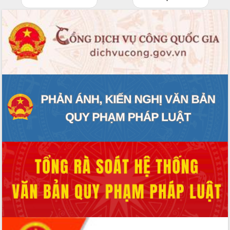
cấp xã
Đắk Lắk phát động hưởng ứng Ngày
Quyền của người tiêu dùng Việt Nam
2026
Đẩy mạnh cải cách hành chính, quyết
tâm đạt được mục tiêu tăng trưởng
hai con số trong năm 2026
Tổ chức trang trọng Lễ hội Đền thờ
Lương Văn Chánh năm 2026
Phó Bí thư Tỉnh ủy Đắk Lắk Đỗ Hữu
Huy giữ chức Bí thư Đảng ủy Ủy Ban
Nhân dân tỉnh
Bệnh án điện tử thúc đẩy chuyển đổi
số y tế tại Đắk Lắk
Chuyển đổi số thư viện: Mở rộng
không gian tri thức trong thời đại số
Đánh giá, rút kinh nghiệm công tác tổ
chức diễn tập trước ngày bầu cử
Chương trình “Gặp gỡ hữu nghị –
Friendship Meeting New Year 2026”