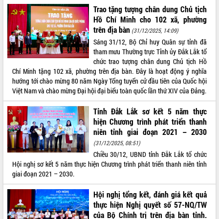
món ăn từ sầu riêng
Trao tặng tượng chân dung Chủ tịch
Đắk Lắk công bố Quy hoạch và xúc
Hồ Chí Minh cho 102 xã, phường
tiến đầu tư tỉnh
trên địa bàn
(31/12/2025, 14:09)
Ngành cá ngừ Đắk Lắk chủ động thích
Sáng 31/12, Bộ Chỉ huy Quân sự tỉnh đã
ứng để giữ vững thị trường xuất khẩu
tham mưu Thường trực Tỉnh ủy Đắk Lắk tổ
Diễn đàn Kinh tế tư nhân Việt Nam đột
chức trao tượng chân dung Chủ tịch Hồ
phá cơ chế - Hợp tác công tư
Chí Minh tặng 102 xã, phường trên địa bàn. Đây là hoạt động ý nghĩa
Đề án 06 tạo bước ngoặt đột phá trong
hướng tới chào mừng 80 năm Ngày Tổng tuyển cử đầu tiên của Quốc hội
cải cách hành chính tỉnh Đắk Lắk
Việt Nam và chào mừng Đại hội đại biểu toàn quốc lần thứ XIV của Đảng.
Kết nối tour, đẩy mạnh chuyển đổi số
Tỉnh Đắk Lắk sơ kết 5 năm thực
để phát triển du lịch Đắk Lắk
hiện Chương trình phát triển thanh
Khởi động Dự án Đầu tư xây dựng hạ
niên tỉnh giai đoạn 2021 – 2030
tầng kỹ thuật Cụm công nghiệp Tân
(31/12/2025, 08:51)
Tiến
Chiều 30/12, UBND tỉnh Đắk Lắk tổ chức
Gặp mặt các cơ quan báo chí nhân Kỷ
Hội nghị sơ kết 5 năm thực hiện Chương trình phát triển thanh niên tỉnh
niệm 101 năm Ngày Báo chí Cách
giai đoạn 2021 – 2030.
mạng Việt Nam
Đắk Lắk sơ kết 4 năm triển khai thực
Hội nghị tổng kết, đánh giá kết quả
hiện Đề án 06 của Chính phủ
thực hiện Nghị quyết số 57-NQ/TW
Họp báo thông tin về Hội nghị Công bố
của Bộ Chính trị trên địa bàn tỉnh.