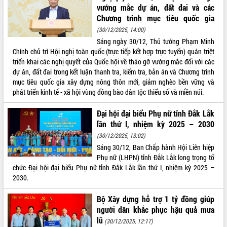
Xây dựng nông thôn mới: Nâng cao đời
vướng mắc dự án, đất đai và các
sống người dân từ những mô hình thiết
Chương trình mục tiêu quốc gia
thực
(30/12/2025, 14:00)
Quyết liệt tháo gỡ vướng mắc, đẩy
Sáng ngày 30/12, Thủ tướng Phạm Minh
nhanh tiến độ các dự án trọng điểm
Chính chủ trì Hội nghị toàn quốc (trực tiếp kết hợp trực tuyến) quán triệt
trong Khu kinh tế Nam Phú Yên
triển khai các nghị quyết của Quốc hội về tháo gỡ vướng mắc đối với các
Hòn Yến phát triển du lịch gắn với bảo
dự án, đất đai trong kết luận thanh tra, kiểm tra, bản án và Chương trình
tồn biển
mục tiêu quốc gia xây dựng nông thôn mới, giảm nghèo bền vững và
Lấy ý kiến điều chỉnh Quy hoạch tỉnh
phát triển kinh tế - xã hội vùng đồng bào dân tộc thiểu số và miền núi.
Đắk Lắk thời kỳ 2021-2030, tầm nhìn
đến năm 2050
Đại hội đại biểu Phụ nữ tỉnh Đắk Lắk
lần thứ I, nhiệm kỳ 2025 – 2030
Phát động chiến dịch 30 ngày đêm
giải phóng mặt bằng Tuyến đường bộ
(30/12/2025, 13:02)
ven biển
Sáng 30/12, Ban Chấp hành Hội Liên hiệp
Phụ nữ (LHPN) tỉnh Đắk Lắk long trọng tổ
Đắk Lắk nỗ lực thúc đẩy tăng trưởng
chức Đại hội đại biểu Phụ nữ tỉnh Đắk Lắk lần thứ I, nhiệm kỳ 2025 –
kinh tế từ 10% trở lên trong Quý
2030.
II/2026
Đắk Lắk ký kết thỏa thuận hợp tác về
Bộ Xây dựng hỗ trợ 1 tỷ đồng giúp
chuyển đổi số giai đoạn 2026 – 2030
người dân khắc phục hậu quả mưa
với Tập đoàn Bưu chính Viễn thông
lũ
Việt Nam
(30/12/2025, 12:17)