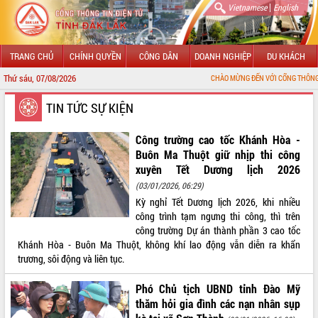
|
Vietnamese
English
TRANG CHỦ
CHÍNH QUYỀN
CÔNG DÂN
DOANH NGHIỆP
DU KHÁCH
Thứ sáu, 07/08/2026
CHÀO MỪNG ĐẾN VỚI CỔNG THÔNG TIN ĐIỆN TỬ TỈNH ĐẮK
GIỚI THIỆU
TIN TỨC SỰ KIỆN
LÃNH ĐẠO UBND TỈNH
Công trường cao tốc Khánh Hòa -
Buôn Ma Thuột giữ nhịp thi công
TIN TỨC SỰ KIỆN
xuyên Tết Dương lịch 2026
(03/01/2026, 06:29)
SỞ, BAN, NGÀNH
Kỳ nghỉ Tết Dương lịch 2026, khi nhiều
công trình tạm ngưng thi công, thì trên
UBND CÁC XÃ, PHƯỜNG
công trường Dự án thành phần 3 cao tốc
Khánh Hòa - Buôn Ma Thuột, không khí lao động vẫn diễn ra khẩn
THÔNG TIN CHỈ ĐẠO ĐIỀU HÀNH
trương, sôi động và liên tục.
HỆ THỐNG VĂN BẢN
Phó Chủ tịch UBND tỉnh Đào Mỹ
thăm hỏi gia đình các nạn nhân sụp
VĂN BẢN HĐND TỈNH