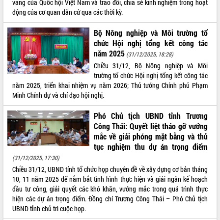
vang của Quốc hội Việt Nam và trao đổi, chia sẻ kinh nghiệm trong hoạt
quan trọng
động của cơ quan dân cử qua các thời kỳ.
Bí thư Tỉnh ủy Lương Nguyễn Minh
Triết thăm, tặng quà người có công với
Bộ Nông nghiệp và Môi trường tổ
cách mạng
chức Hội nghị tổng kết công tác
năm 2025
Rà soát, hoàn thiện hệ thống thiết chế
(31/12/2025, 18:28)
văn hóa, thể thao đáp ứng yêu cầu
LIÊN KẾT WEB
Chiều 31/12, Bộ Nông nghiệp và Môi
phát triển mới
trường tổ chức Hội nghị tổng kết công tác
Thường trực HĐND tỉnh Đắk Lắk gặp
năm 2025, triển khai nhiệm vụ năm 2026; Thủ tướng Chính phủ Phạm
mặt Đoàn chuyên gia y tế TP. Hồ Chí
Minh Chính dự và chỉ đạo hội nghị.
Minh
THỐNG KÊ TRUY CẬP
Phó Chủ tịch UBND tỉnh Trương
Lễ truy điệu và an táng hài cốt liệt sĩ
Công Thái: Quyết liệt tháo gỡ vướng
tại Nghĩa trang Liệt sĩ xã Sơn Hòa
Hôm nay:
1523
mắc về giải phóng mặt bằng và thủ
Bàn giải pháp tháo gỡ khó khăn trong
Tất cả:
66046846
tục nghiệm thu dự án trọng điểm
xuất khẩu sầu riêng và triển khai quy
(31/12/2025, 17:30)
định EUDR
Chiều 31/12, UBND tỉnh tổ chức họp chuyên đề về xây dựng cơ bản tháng
Thứ trưởng Bộ Nông nghiệp và Môi
10, 11 năm 2025 để nắm bắt tình hình thực hiện và giải ngân kế hoạch
trường Nguyễn Hoàng Hiệp khảo sát
đầu tư công, giải quyết các khó khăn, vướng mắc trong quá trình thực
vùng trồng và doanh nghiệp đóng gói
hiện các dự án trọng điểm. Đồng chí Trương Công Thái – Phó Chủ tịch
sầu riêng tại Đắk Lắk
UBND tỉnh chủ trì cuộc họp.
Trình diễn nghệ thuật chế biến các