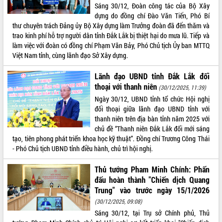
Sáng 30/12, Đoàn công tác của Bộ Xây
Thứ trưởng Bộ Y tế làm việc với tỉnh
dựng do đồng chí Đào Văn Tiến, Phó Bí
Đắk Lắk về phát triển nhân lực y tế
thư chuyên trách Đảng ủy Bộ Xây dựng làm Trưởng đoàn đã đến thăm và
cho trạm y tế cấp xã
trao kinh phí hỗ trợ người dân tỉnh Đắk Lắk bị thiệt hại do mưa lũ. Tiếp và
Du lịch Đắk Lắk nâng tầm trải nghiệm
làm việc với đoàn có đồng chí Phạm Văn Bảy, Phó Chủ tịch Ủy ban MTTQ
du khách thông qua Hệ thống cơ sở dữ
Việt Nam tỉnh, cùng lãnh đạo Sở Xây dựng.
liệu và Bản đồ số
Tập huấn ứng dụng trí tuệ nhân tạo (AI)
Lãnh đạo UBND tỉnh Đắk Lắk đối
trong thương mại điện tử năm 2026
thoại với thanh niên
(30/12/2025, 11:39)
Đoàn đại biểu Quốc hội tỉnh Đắk Lắk
Ngày 30/12, UBND tỉnh tổ chức Hội nghị
trao đổi thông tin trước Kỳ họp thứ
đối thoại giữa lãnh đạo UBND tỉnh với
nhất, Quốc hội khóa XVI
thanh niên trên địa bàn tỉnh năm 2025 với
Quyết liệt cải cách hành chính, khơi
chủ đề “Thanh niên Đắk Lắk đổi mới sáng
thông nguồn lực phát triển
tạo, tiên phong phát triển khoa học kỹ thuật”. Đồng chí Trương Công Thái
Nâng cao hiệu lực, hiệu quả HĐND
- Phó Chủ tịch UBND tỉnh điều hành, chủ trì hội nghị.
tỉnh thông qua hiện đại hóa hành chính
Thủ tướng Pham Minh Chính: Phấn
Xã Ea Phê gắn cải cách hành chính với
đấu hoàn thành "Chiến dịch Quang
chuyển đổi số
Trung" vào trước ngày 15/1/2026
Phó Chủ tịch Thường trực UBND tỉnh
(30/12/2025, 09:08)
Hồ Thị Nguyên Thảo làm việc tại Trung
tâm Phục vụ hành chính công xã Ea
Sáng 30/12, tại Trụ sở Chính phủ, Thủ
Phê