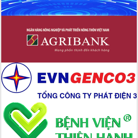
Nâng cao trách nhiệm người đứng
đầu, phát huy tinh thần chủ động,
sáng tạo để đảm bảo tiến độ giải ngân
vốn đầu tư công năm 2025
Sở Công Thương đột phá số hóa 100%
thủ tục trực tuyến lấy sự hài lòng của
doanh nghiệp làm thước đo phục vụ
Đảm bảo công tác bầu cử triển khai
đúng tiến độ, quy trình theo luật định
Ban Tuyên giáo và Dân vận Trung ương
tập huấn công tác khoa giáo năm 2025
Đắk Lắk hưởng ứng Ngày Pháp luật
Việt Nam 2025 và biểu dương 25 tập
thể, cá nhân tiêu biểu
Hội nghị lần thứ nhất Ban Chỉ đạo
công tác bầu cử tỉnh Đắk Lắk
Hội nghị UBND tỉnh thường kỳ tháng
10 năm 2025
Kỳ họp chuyên đề lần thứ Ba, HĐND
tỉnh khóa X