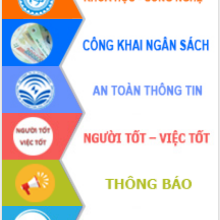
tác bầu cử tỉnh Đắk Lắk
Hội nghị Báo cáo viên Trung ương
tháng 01/2026
Phó Thủ tướng Hồ Quốc Dũng đánh giá
cao kết quả Chiến dịch Quang Trung
tại Đắk Lắk
Hội nghị Ban Chấp hành Đảng bộ tỉnh
Đắk Lắk lần thứ 2 (mở rộng)
Tập trung giải phóng mặt bằng, đẩy
nhanh tiến độ Tuyến đường bộ ven
biển
Gỡ khó, khởi công xây dựng, sửa chữa
toàn bộ nhà ở cho hộ dân đúng tiến độ
đề ra
UBND tỉnh Đắk Lắk tổng kết công tác
quốc phòng, quân sự địa phương năm
2025
Tập trung triển khai quyết liệt, đồng bộ
các giải pháp nhằm thực hiện hiệu quả
các nhiệm vụ đề ra năm 2025
Phát huy vai trò của người có uy tín