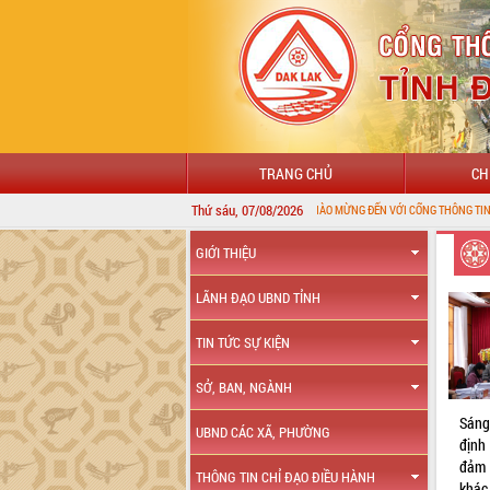
TRANG CHỦ
CH
Thứ sáu, 07/08/2026
CHÀO MỪNG ĐẾN VỚI CỔNG THÔNG TIN ĐIỆN TỬ TỈNH ĐẮK LẮK
GIỚI THIỆU
LÃNH ĐẠO UBND TỈNH
TIN TỨC SỰ KIỆN
SỞ, BAN, NGÀNH
Sáng
UBND CÁC XÃ, PHƯỜNG
định 
đảm 
THÔNG TIN CHỈ ĐẠO ĐIỀU HÀNH
khác