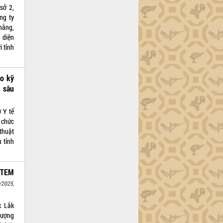
sở 2,
ng ty
hắng,
 diện
i tỉnh
ao kỹ
n sâu
 Y tế
 chức
thuật
u tỉnh
STEM
/2025,
k Lắk
lượng