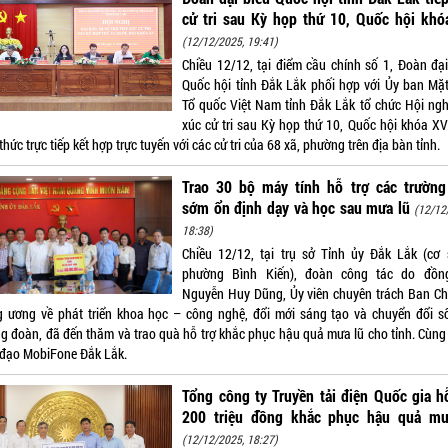
cử tri sau Kỳ họp thứ 10, Quốc hội khó
(12/12/2025, 19:41)
Chiều 12/12, tại điểm cầu chính số 1, Đoàn đại
Quốc hội tỉnh Đắk Lắk phối hợp với Ủy ban Mặt
Tổ quốc Việt Nam tỉnh Đắk Lắk tổ chức Hội nghị
xúc cử tri sau Kỳ họp thứ 10, Quốc hội khóa XV
thức trực tiếp kết hợp trực tuyến với các cử tri của 68 xã, phường trên địa bàn tỉnh.
Trao 30 bộ máy tính hỗ trợ các trường
sớm ổn định dạy và học sau mưa lũ
(12/12
18:38)
Chiều 12/12, tại trụ sở Tỉnh ủy Đắk Lắk (cơ 
phường Bình Kiến), đoàn công tác do đồn
Nguyễn Huy Dũng, Ủy viên chuyên trách Ban Ch
g ương về phát triển khoa học – công nghệ, đổi mới sáng tạo và chuyển đổi s
ng đoàn, đã đến thăm và trao quà hỗ trợ khắc phục hậu quả mưa lũ cho tỉnh. Cùng 
 đạo MobiFone Đắk Lắk.
Tổng công ty Truyền tải điện Quốc gia h
200 triệu đồng khắc phục hậu quả mư
(12/12/2025, 18:27)