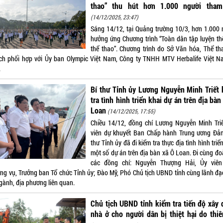
thao” thu hút hơn 1.000 người tham
(14/12/2025, 23:47)
Sáng 14/12, tại Quảng trường 10/3, hơn 1.000 
hưởng ứng Chương trình “Toàn dân tập luyện th
thể thao”. Chương trình do Sở Văn hóa, Thể th
ịch phối hợp với Ủy ban Olympic Việt Nam, Công ty TNHH MTV Herbalife Việt N
.
Bí thư Tỉnh ủy Lương Nguyễn Minh Triết
tra tình hình triển khai dự án trên địa bàn
Loan
(14/12/2025, 17:55)
Chiều 14/12, đồng chí Lương Nguyễn Minh Triế
viên dự khuyết Ban Chấp hành Trung ương Đản
thư Tỉnh ủy đã đi kiểm tra thực địa tình hình triể
một số dự án trên địa bàn xã Ô Loan. Đi cùng đo
các đồng chí: Nguyễn Thượng Hải, Ủy viê
ng vụ, Trưởng ban Tổ chức Tỉnh ủy; Đào Mỹ, Phó Chủ tịch UBND tỉnh cùng lãnh đạ
ngành, địa phương liên quan.
Chủ tịch UBND tỉnh kiểm tra tiến độ xây
nhà ở cho người dân bị thiệt hại do thiê