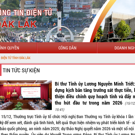
ÍNH QUYỀN
CÔNG DÂN
DOANH NGH
TIN TỨC SỰ KIỆN
Bí thư Tỉnh ủy Lương Nguyễn Minh Triết
dựng kịch bản tăng trưởng sát thực tiễn,
thiện điều chỉnh quy hoạch tỉnh và đẩy
thu hút đầu tư trong năm 2026
(15/12
15:41)
 15/12, Thường trực Tỉnh ủy tổ chức Hội nghị Ban Thường vụ Tỉnh ủy khóa I lần 
kỳ để xem xét, đánh giá tình hình, kết quả thực hiện nhiệm vụ phát triển kinh tế - x
bảo quốc phòng, an ninh năm 2025; dự thảo Nghị quyết năm 2026 và một số nội
 theo thẩm quyền. Ủy viên dự khuyết Trung ương Đảng, Bí thư Tỉnh ủy Lương N