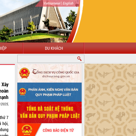
|
Vietnamese
English
IỆP
DU KHÁCH
: Xây
 hoàn
 mạnh
/2025,
thứ 7
ã hội,
 dung
guyễn