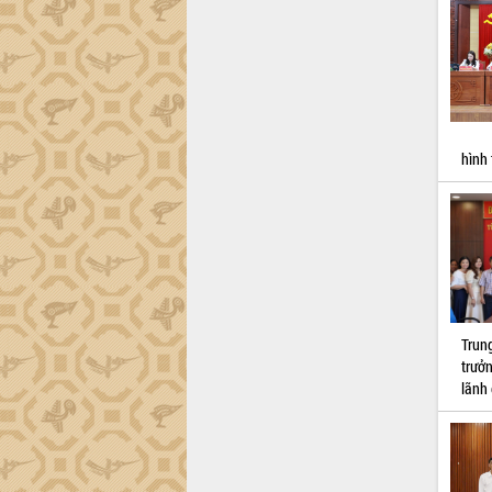
công tác cải cách hành chính mô hình
mới
UBND tỉnh họp báo định kỳ tháng 4
năm 2026
Hội thảo khoa học “Giải pháp thúc đẩy
phát triển nền kinh tế xanh tại tỉnh
Đắk Lắk”
hình 
Tăng cường giám sát, đôn đốc thực
hiện nhiệm vụ quản lý tài sản công
hàng tuần
Tháo gỡ những vướng mắc, đẩy mạnh
công tác cải cách thủ tục hành chính
tại Trung tâm Phục vụ hành chính
công tỉnh
Trun
Đắk Lắk: Tôn vinh 46 giải pháp tại Hội
trưở
thi Sáng tạo Kỹ thuật 2024 - 2025
lãnh
Đắk Lắk rà soát, điều chỉnh Đề án 190
về phát triển nuôi trồng thủy sản
Phó Chủ tịch UBND tỉnh Đắk Lắk
Trương Công Thái kiểm tra thực địa