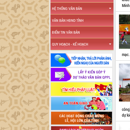
Minh 
HỆ THỐNG VĂN BẢN
VĂN BẢN HĐND TỈNH
ĐIỂM TIN VĂN BẢN
QUY HOẠCH - KẾ HOẠCH
mạc.
công
dự k