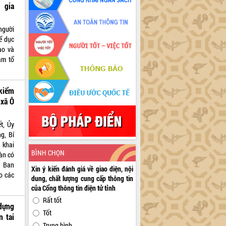
 gia
người
ể dục
ao và
am tổ
 kiểm
 xã Ô
t, Ủy
g, Bí
n khai
BÌNH CHỌN
àn có
n Ban
Xin ý kiến đánh giá về giao diện, nội
o các
dung, chất lượng cung cấp thông tin
của Cổng thông tin điện tử tỉnh
Rất tốt
 dựng
Tốt
n tai
Trung bình