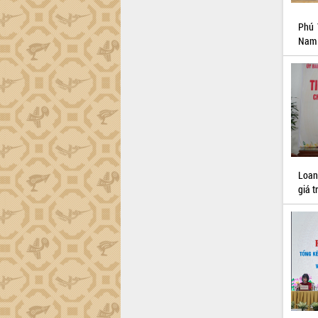
trường Nguyễn Hoàng Hiệp khảo sát
vùng trồng và doanh nghiệp đóng gói
Phú 
sầu riêng tại Đắk Lắk
Nam 
Trình diễn nghệ thuật chế biến các
món ăn từ sầu riêng
Đắk Lắk công bố Quy hoạch và xúc
tiến đầu tư tỉnh
Ngành cá ngừ Đắk Lắk chủ động thích
ứng để giữ vững thị trường xuất khẩu
Diễn đàn Kinh tế tư nhân Việt Nam đột
phá cơ chế - Hợp tác công tư
Loan
Đề án 06 tạo bước ngoặt đột phá trong
giá t
cải cách hành chính tỉnh Đắk Lắk
Kết nối tour, đẩy mạnh chuyển đổi số
để phát triển du lịch Đắk Lắk
Khởi động Dự án Đầu tư xây dựng hạ
tầng kỹ thuật Cụm công nghiệp Tân
Tiến
Gặp mặt các cơ quan báo chí nhân Kỷ
niệm 101 năm Ngày Báo chí Cách
mạng Việt Nam