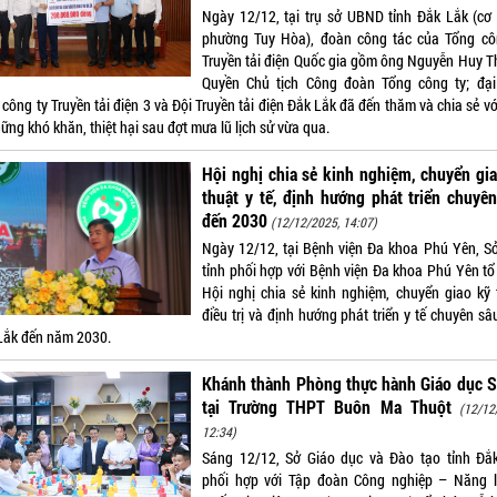
Ngày 12/12, tại trụ sở UBND tỉnh Đắk Lắk (cơ 
phường Tuy Hòa), đoàn công tác của Tổng cô
Truyền tải điện Quốc gia gồm ông Nguyễn Huy T
Quyền Chủ tịch Công đoàn Tổng công ty; đại
công ty Truyền tải điện 3 và Đội Truyền tải điện Đắk Lắk đã đến thăm và chia sẻ vớ
ững khó khăn, thiệt hại sau đợt mưa lũ lịch sử vừa qua.
Hội nghị chia sẻ kinh nghiệm, chuyển gi
thuật y tế, định hướng phát triển chuyê
đến 2030
(12/12/2025, 14:07)
Ngày 12/12, tại Bệnh viện Đa khoa Phú Yên, Sở
tỉnh phối hợp với Bệnh viện Đa khoa Phú Yên tổ
Hội nghị chia sẻ kinh nghiệm, chuyển giao kỹ 
điều trị và định hướng phát triển y tế chuyên sâ
Lắk đến năm 2030.
Khánh thành Phòng thực hành Giáo dục 
tại Trường THPT Buôn Ma Thuột
(12/12
12:34)
Sáng 12/12, Sở Giáo dục và Đào tạo tỉnh Đắ
phối hợp với Tập đoàn Công nghiệp – Năng 