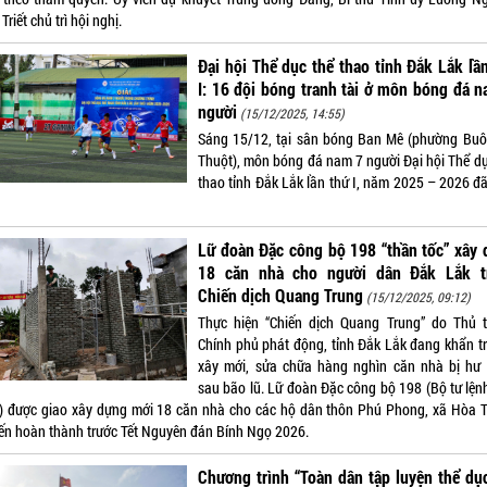
Triết chủ trì hội nghị.
Đại hội Thể dục thể thao tỉnh Đắk Lắk lầ
I: 16 đội bóng tranh tài ở môn bóng đá 
người
(15/12/2025, 14:55)
Sáng 15/12, tại sân bóng Ban Mê (phường Bu
Thuột), môn bóng đá nam 7 người Đại hội Thể dụ
thao tỉnh Đắk Lắk lần thứ I, năm 2025 – 2026 đã
Lữ đoàn Đặc công bộ 198 “thần tốc” xây
18 căn nhà cho người dân Đắk Lắk t
Chiến dịch Quang Trung
(15/12/2025, 09:12)
Thực hiện “Chiến dịch Quang Trung” do Thủ 
Chính phủ phát động, tỉnh Đắk Lắk đang khẩn t
xây mới, sửa chữa hàng nghìn căn nhà bị hư
sau bão lũ. Lữ đoàn Đặc công bộ 198 (Bộ tư lện
) được giao xây dựng mới 18 căn nhà cho các hộ dân thôn Phú Phong, xã Hòa T
iến hoàn thành trước Tết Nguyên đán Bính Ngọ 2026.
Chương trình “Toàn dân tập luyện thể dụ