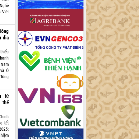
 Nghề
 Việt
Đông
u địa
thiếu
Thanh
t Nam
 và Ô
 Tổng
n từ
o thể
Chính
g kết
2025;
nhiệm