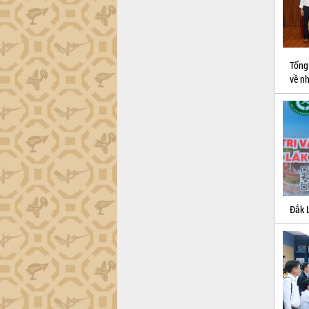
Dự án cao tốc Khánh Hòa - Buôn Ma
Thuột
Định vị cà phê Việt Nam như một “di
sản sống” trong dòng chảy toàn cầu
Xây dựng nông thôn mới: Nâng cao đời
Tổng 
sống người dân từ những mô hình thiết
về nh
thực
Quyết liệt tháo gỡ vướng mắc, đẩy
nhanh tiến độ các dự án trọng điểm
trong Khu kinh tế Nam Phú Yên
Hòn Yến phát triển du lịch gắn với bảo
tồn biển
Lấy ý kiến điều chỉnh Quy hoạch tỉnh
Đắk Lắk thời kỳ 2021-2030, tầm nhìn
Đắk 
đến năm 2050
Phát động chiến dịch 30 ngày đêm
giải phóng mặt bằng Tuyến đường bộ
ven biển
Đắk Lắk nỗ lực thúc đẩy tăng trưởng
kinh tế từ 10% trở lên trong Quý
II/2026