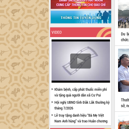
VIDEO
Du l
chức
Khám bệnh, cấp phát thuốc miễn phí
và tặng quà người dân xã Cư Pui
Thườ
Hội nghị UBND tỉnh Đắk Lắk thường kỳ
sở, 
tháng 7/2026
Lễ truy tặng danh hiệu “Bà Mẹ Việt
Nam Anh hùng” và trao Huân chương
Lao động