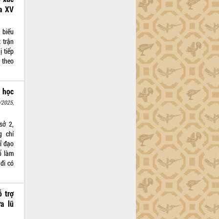
a XV
 biểu
 trận
 tiếp
 theo
 học
/2025,
sở 2,
g chí
ỉ đạo
ố làm
đi có
ỗ trợ
a lũ