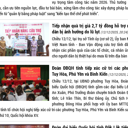
vụ trọng tâm công tác năm 2026. Thủ tướng
, cần ưu tiên nguồn lực, đầu tư bài bản, xứng tầm cho công tác xây dựng pháp lu
n từ "quản lý bằng pháp luật" sang "kiến tạo thể chế phát triển".
Tiếp nhận quà trị giá 2,7 tỷ đồng hỗ trợ
dân bị ảnh hưởng do lũ lụt
(12/12/2025, 20:24
Chiều 12/12, tại trụ sở Tỉnh ủy (cơ sở 2), Ủy ba
Việt Nam tỉnh - Ban Vận động cứu trợ tỉnh đã
nhận các phần quà của các tổ chức, cá nhân ủ
cho người dân bị thiệt hại do mưa lũ trên địa bàn 
Đoàn ĐBQH tỉnh tiếp xúc cử tri các ph
Tuy Hòa, Phú Yên và Bình Kiến
(12/12/2025, 
Chiều 12/12, tại UBND phường Tuy Hòa, Đoà
biểu Quốc hội (ĐBQH) tỉnh gồm các đại biểu L
An Xuân, Phó Trưởng đoàn chuyên trách Đoàn
tỉnh; Lê Văn Thìn, Bí thư Đảng ủy, Chủ tịch
phường Đông Hòa phối hợp với Ủy ban MTTQ
tỉnh tổ chức hội nghị tiếp xúc cử tri các phường Tuy Hòa, Phú Yên và Bình Kiến s
thứ 10, Quốc hội khóa XV.
Đoàn đại biểu Quốc hội tỉnh Đắk Lắk tiế