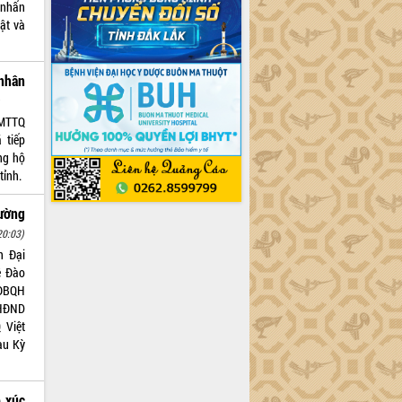
 nhấn
ật và
 nhân
)
n MTTQ
 tiếp
ng hộ
tỉnh.
ường
20:03)
n Đại
ê Đào
 ĐBQH
 HĐND
 Việt
au Kỳ
p xúc