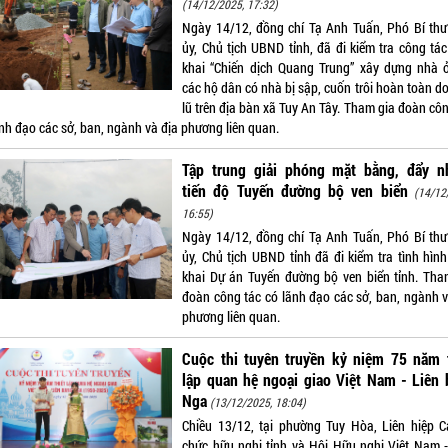
(14/12/2025, 17:32)
Ngày 14/12, đồng chí Tạ Anh Tuấn, Phó Bí thư
ủy, Chủ tịch UBND tỉnh, đã đi kiểm tra công tác
khai “Chiến dịch Quang Trung” xây dựng nhà 
các hộ dân có nhà bị sập, cuốn trôi hoàn toàn d
lũ trên địa bàn xã Tuy An Tây. Tham gia đoàn cô
ãnh đạo các sở, ban, ngành và địa phương liên quan.
Tập trung giải phóng mặt bằng, đẩy n
tiến độ Tuyến đường bộ ven biển
(14/12
16:55)
Ngày 14/12, đồng chí Tạ Anh Tuấn, Phó Bí thư
ủy, Chủ tịch UBND tỉnh đã đi kiểm tra tình hình
khai Dự án Tuyến đường bộ ven biển tỉnh. Tha
đoàn công tác có lãnh đạo các sở, ban, ngành v
phương liên quan.
Cuộc thi tuyên truyền kỷ niệm 75 năm t
lập quan hệ ngoại giao Việt Nam - Liên
Nga
(13/12/2025, 18:04)
Chiều 13/12, tại phường Tuy Hòa, Liên hiệp C
chức hữu nghị tỉnh và Hội Hữu nghị Việt Nam -