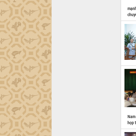
Đắk Lắk sơ kết 4 năm triển khai thực
mạnh
hiện Đề án 06 của Chính phủ
chuyể
Họp báo thông tin về Hội nghị Công bố
Quy hoạch và Xúc tiến đầu tư tỉnh Đắk
Lắk
Khơi thông điểm nghẽn, đẩy nhanh
giải ngân vốn khắc phục thiên tai
HĐND tỉnh thông qua điều chỉnh Quy
hoạch tỉnh thời kỳ 2021-2030
Hội thảo góp ý hồ sơ điều chỉnh quy
hoạch tỉnh Đắk Lắk thời kỳ 2021-2030,
tầm nhìn đến năm 2050
Nâng cao hiệu quả hoạt động của các
doanh nghiệp nhà nước
Hội nghị triển khai kết nối mạng
truyền số liệu chuyên dùng phục vụ cơ
quan Đảng, Nhà nước
Nam 
Lễ phát động chuỗi hoạt động chung
họp 
tay làm sạch môi trường
Xã Ea Kar bước chuyển mình trong