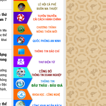
n thứ
nam 7
ôn Ma
c thể
 khai
 dựng
rong
tướng
rương
 hỏng
h Đặc
hịnh,
c thể