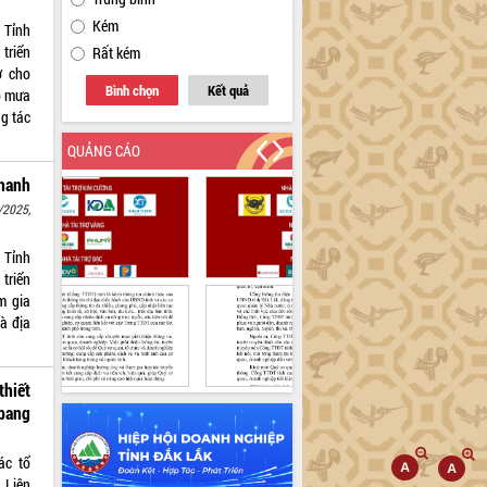
Kém
 Tỉnh
 triển
Rất kém
ở cho
Bình chọn
Kết quả
o mưa
ng tác
QUẢNG CÁO
hanh
/2025,
 Tỉnh
 triển
m gia
à địa
hiết
 bang
ác tổ
 Liên