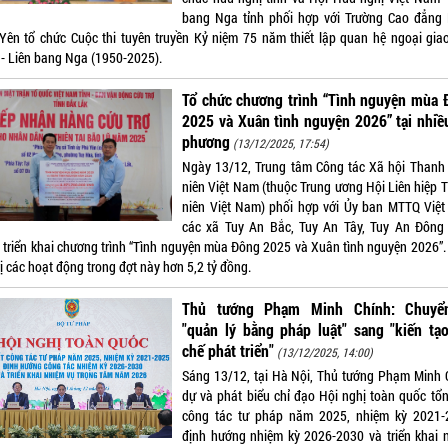
bang Nga tỉnh phối hợp với Trường Cao đẳng
Yên tổ chức Cuộc thi tuyên truyền Kỷ niệm 75 năm thiết lập quan hệ ngoại giao
- Liên bang Nga (1950-2025).
Tổ chức chương trình “Tình nguyện mùa 
2025 và Xuân tình nguyện 2026” tại nhiề
phương
(13/12/2025, 17:54)
Ngày 13/12, Trung tâm Công tác Xã hội Thanh 
niên Việt Nam (thuộc Trung ương Hội Liên hiệp 
niên Việt Nam) phối hợp với Ủy ban MTTQ Việ
các xã Tuy An Bắc, Tuy An Tây, Tuy An Đông
 triển khai chương trình “Tình nguyện mùa Đông 2025 và Xuân tình nguyện 2026”.
rị các hoạt động trong đợt này hơn 5,2 tỷ đồng.
Thủ tướng Phạm Minh Chính: Chuyể
"quản lý bằng pháp luật" sang "kiến tạ
chế phát triển"
(13/12/2025, 14:00)
Sáng 13/12, tại Hà Nội, Thủ tướng Phạm Minh 
dự và phát biểu chỉ đạo Hội nghị toàn quốc tổn
công tác tư pháp năm 2025, nhiệm kỳ 2021-
định hướng nhiệm kỳ 2026-2030 và triển khai 