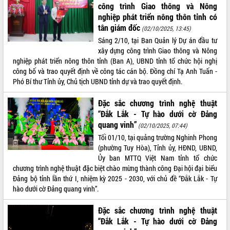
Hội thảo góp ý hồ sơ điều chỉnh quy
công trình Giao thông và Nông
hoạch tỉnh Đắk Lắk thời kỳ 2021-2030,
nghiệp phát triển nông thôn tỉnh có
tầm nhìn đến năm 2050
tân giám đốc
(02/10/2025, 13:45)
Nâng cao hiệu quả hoạt động của các
Sáng 2/10, tại Ban Quản lý Dự án đầu tư
doanh nghiệp nhà nước
xây dựng công trình Giao thông và Nông
Hội nghị triển khai kết nối mạng
nghiệp phát triển nông thôn tỉnh (Ban A), UBND tỉnh tổ chức hội nghị
truyền số liệu chuyên dùng phục vụ cơ
công bố và trao quyết định về công tác cán bộ. Đồng chí Tạ Anh Tuấn -
quan Đảng, Nhà nước
Phó Bí thư Tỉnh ủy, Chủ tịch UBND tỉnh dự và trao quyết định.
Lễ phát động chuỗi hoạt động chung
Đặc sắc chương trình nghệ thuật
tay làm sạch môi trường
“Đắk Lắk - Tự hào dưới cờ Đảng
Xã Ea Kar bước chuyển mình trong
quang vinh”
(02/10/2025, 07:44)
công tác cải cách hành chính mô hình
mới
Tối 01/10, tại quảng trường Nghinh Phong
(phường Tuy Hòa), Tỉnh ủy, HĐND, UBND,
UBND tỉnh họp báo định kỳ tháng 4
Ủy ban MTTQ Việt Nam tỉnh tổ chức
năm 2026
chương trình nghệ thuật đặc biệt chào mừng thành công Đại hội đại biểu
Hội thảo khoa học “Giải pháp thúc đẩy
Đảng bộ tỉnh lần thứ I, nhiệm kỳ 2025 - 2030, với chủ đề “Đắk Lắk - Tự
phát triển nền kinh tế xanh tại tỉnh
hào dưới cờ Đảng quang vinh”.
Đắk Lắk”
Tăng cường giám sát, đôn đốc thực
Đặc sắc chương trình nghệ thuật
hiện nhiệm vụ quản lý tài sản công
“Đắk Lắk - Tự hào dưới cờ Đảng
hàng tuần