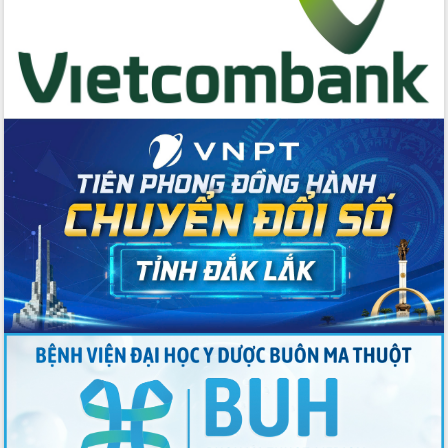
Tăng cường các giải pháp nhằm phát
triển hiệu quả khoa học, công nghệ,
đổi mới sáng tạo và chuyển đổi số
Tỉnh Đắk Lắk hiện đại hóa y tế từ bệnh
án điện tử
Tập huấn công tác đối ngoại và tuyên
truyền quản lý biên giới, biển đảo
Nhiều cách làm hay trong chuyển đổi
số vì người dân
Quyết tâm phấn đấu hoàn thành thắng
lợi các mục tiêu, nhiệm vụ Nghị quyết
Đại hội đại biểu Đảng bộ tỉnh Đắk Lắk
nhiệm kỳ 2025-2030
Khai mạc trọng thể Đại hội đại biểu
Đảng bộ tỉnh Đắk Lắk lần thứ I, nhiệm
kỳ 2025 - 2030
Đắk Lắk hoàn thành mục tiêu xóa nhà
tạm, nhà dột nát năm 2025
Phiên trù bị Đại hội đại biểu Đảng bộ
tỉnh Đắk Lắk lần thứ I, nhiệm kỳ 2025-