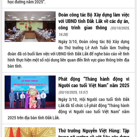
học đường năm 2025”.
phát triển mới
Thường trực HĐND tỉnh Đắk Lắk gặp
Đoàn công tác Bộ Xây dựng làm việc
mặt Đoàn chuyên gia y tế TP. Hồ Chí
với UBND tỉnh Đắk Lắk về các dự án,
Minh
công trình giao thông
(03/10/2025,
THỐNG KÊ TRUY CẬP
Lễ truy điệu và an táng hài cốt liệt sĩ
16:28)
tại Nghĩa trang Liệt sĩ xã Sơn Hòa
Hôm nay:
21171
Ngày 3/10, Đoàn công tác Bộ Xây dựng
Bàn giải pháp tháo gỡ khó khăn trong
Tất cả:
66066494
do Thứ trưởng Lê Anh Tuấn làm Trưởng
xuất khẩu sầu riêng và triển khai quy
đoàn đã có buổi làm việc với UBND tỉnh Đắk Lắk để nghe báo cáo về tình
định EUDR
hình thực hiện một số nội dung liên quan đến lĩnh vực giao thông trên địa
bàn tỉnh.
Thứ trưởng Bộ Nông nghiệp và Môi
trường Nguyễn Hoàng Hiệp khảo sát
Phát động “Tháng hành động vì
vùng trồng và doanh nghiệp đóng gói
Người cao tuổi Việt Nam” năm 2025
sầu riêng tại Đắk Lắk
(03/10/2025, 15:57)
Trình diễn nghệ thuật chế biến các
món ăn từ sầu riêng
Ngày 3/10, Hội Người cao tuổi tỉnh Đắk
Lắk đã tổ chức Lễ phát động “Tháng hành
Đắk Lắk công bố Quy hoạch và xúc
động vì Người cao tuổi Việt Nam” năm
tiến đầu tư tỉnh
2025 trên địa bàn tỉnh Đắk Lắk.
Ngành cá ngừ Đắk Lắk chủ động thích
ứng để giữ vững thị trường xuất khẩu
Thứ trưởng Nguyễn Việt Hùng: Tập
Diễn đàn Kinh tế tư nhân Việt Nam đột
trung gỡ vướng về vật liệu xây dựng