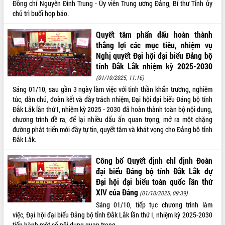
Đồng chí Nguyễn Đình Trung - Ủy viên Trung ương Đảng, Bí thư Tỉnh ủy
Tập huấn ứng dụng trí tuệ nhân tạo (AI)
chủ trì buổi họp báo.
trong thương mại điện tử năm 2026
Đoàn đại biểu Quốc hội tỉnh Đắk Lắk
Quyết tâm phấn đấu hoàn thành
trao đổi thông tin trước Kỳ họp thứ
thắng lợi các mục tiêu, nhiệm vụ
nhất, Quốc hội khóa XVI
Nghị quyết Đại hội đại biểu Đảng bộ
Quyết liệt cải cách hành chính, khơi
tỉnh Đắk Lắk nhiệm kỳ 2025-2030
thông nguồn lực phát triển
(01/10/2025, 11:16)
Nâng cao hiệu lực, hiệu quả HĐND
Sáng 01/10, sau gần 3 ngày làm việc với tinh thần khẩn trương, nghiêm
tỉnh thông qua hiện đại hóa hành chính
túc, dân chủ, đoàn kết và đầy trách nhiệm, Đại hội đại biểu Đảng bộ tỉnh
Xã Ea Phê gắn cải cách hành chính với
Đắk Lắk lần thứ I, nhiệm kỳ 2025 - 2030 đã hoàn thành toàn bộ nội dung,
chuyển đổi số
chương trình đề ra, để lại nhiều dấu ấn quan trọng, mở ra một chặng
đường phát triển mới đầy tự tin, quyết tâm và khát vọng cho Đảng bộ tỉnh
Phó Chủ tịch Thường trực UBND tỉnh
Đắk Lắk.
Hồ Thị Nguyên Thảo làm việc tại Trung
tâm Phục vụ hành chính công xã Ea
Phê
Công bố Quyết định chỉ định Đoàn
đại biểu Đảng bộ tỉnh Đắk Lắk dự
Xây dựng nền hành chính số đồng
Đại hội đại biểu toàn quốc lần thứ
hành cùng nông dân dân, doanh nghiệp
XIV của Đảng
(01/10/2025, 09:39)
Giai đoạn 2026-2030, Đắk Lắk phấn
Sáng 01/10, tiếp tục chương trình làm
đấu có 77% xã đạt chuẩn nông thôn
việc, Đại hội đại biểu Đảng bộ tỉnh Đắk Lắk lần thứ I, nhiệm kỳ 2025-2030
mới
tiến hành một số nội dung quan trọng.