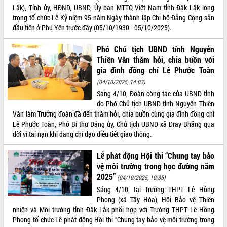
Lắk), Tỉnh ủy, HĐND, UBND, Ủy ban MTTQ Việt Nam tỉnh Đắk Lắk long
VIDEO
trọng tổ chức Lễ Kỷ niệm 95 năm Ngày thành lập Chi bộ Đảng Cộng sản
đầu tiên ở Phú Yên trước đây (05/10/1930 - 05/10/2025).
Loading the player...
Phó Chủ tịch UBND tỉnh Nguyễn
Khám bệnh, cấp phát thuốc miễn phí
và tặng quà người dân xã Cư Pui
Thiên Văn thăm hỏi, chia buồn với
gia đình đồng chí Lê Phước Toàn
Hội nghị UBND tỉnh Đắk Lắk thường kỳ
tháng 7/2026
(04/10/2025, 14:03)
Sáng 4/10, Đoàn công tác của UBND tỉnh
Lễ truy tặng danh hiệu “Bà Mẹ Việt
do Phó Chủ tịch UBND tỉnh Nguyễn Thiên
Nam Anh hùng” và trao Huân chương
Văn làm Trưởng đoàn đã đến thăm hỏi, chia buồn cùng gia đình đồng chí
Lao động
Lê Phước Toàn, Phó Bí thư Đảng ủy, Chủ tịch UBND xã Dray Bhăng qua
ALBUM ẢNH
UBND tỉnh Đắk Lắk triển khai nhiệm
đời vì tai nạn khi đang chỉ đạo điều tiết giao thông.
vụ 6 tháng cuối năm 2026
Kỳ họp thứ Hai, Hội đồng nhân dân
Lễ phát động Hội thi “Chung tay bảo
tỉnh khóa XI quyết nghị nhiều nội dung
vệ môi trường trong học đường năm
quan trọng
2025”
(04/10/2025, 10:35)
Bí thư Tỉnh ủy Lương Nguyễn Minh
Sáng 4/10, tại Trường THPT Lê Hồng
Triết thăm, tặng quà người có công với
Phong (xã Tây Hòa), Hội Bảo vệ Thiên
cách mạng
nhiên và Môi trường tỉnh Đắk Lắk phối hợp với Trường THPT Lê Hồng
Rà soát, hoàn thiện hệ thống thiết chế
Phong tổ chức Lễ phát động Hội thi “Chung tay bảo vệ môi trường trong
văn hóa, thể thao đáp ứng yêu cầu
LIÊN KẾT WEB