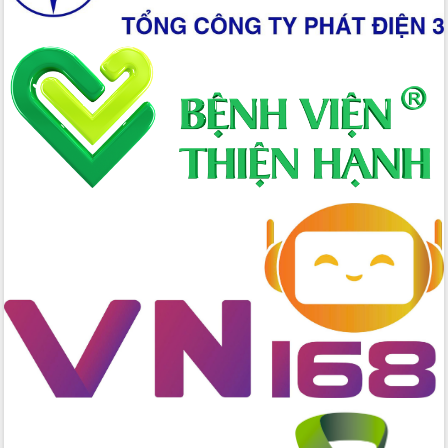
Đại hội Thi đua yêu nước tỉnh Đắk Lắk
lần thứ I (2025-2030)
Đồng chí Lương Nguyễn Minh Triết
được chỉ định làm Bí thư Tỉnh ủy Đắk
Lắk nhiệm kỳ 2025 – 2030
Tập trung triển khai các giải pháp sản
xuất nông nghiệp bền vững, phát thải
thấp
Tọa đàm kỷ niệm 95 năm Ngày thành
lập Hội Liên hiệp Phụ nữ Việt Nam
Đắk Lắk tổ chức Ngày hội Chuyển đổi
số với chủ đề: “Công nghệ số - kiến
tạo tương lai”
Tập trung phát triển khoa học công
nghệ, đổi mới sáng tạo và chuyển đổi
số lĩnh vực nông nghiệp và môi trường
“Hồ sơ phi địa giới – Bước tiến mới
trong cải cách hành chính”
Phó Chủ tịch UBND tỉnh Nguyễn Thiên
Văn kiểm tra công tác chống khai thác
IUU và nuôi trồng thủy sản