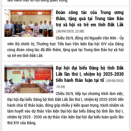
Chuyển đổi số 'mở đường' cho nông
nghiệp Đắk Lắk tăng trưởng bứt phá
Đoàn công tác của Trung ương
Triển khai đồng bộ đo đạc, lập hồ sơ
thăm, tặng quà tại Trung tâm Bảo
địa chính, hoàn thiện cơ sở dữ liệu đất
trợ xã hội và trẻ em tỉnh Đắk Lắk
đai
(30/09/2025, 22:08)
Ứng dụng sinh trắc học - Bước tiến
Chiều 30/9, đồng chí Nguyễn Văn Nên - Ủy
trong hành trình chuyển đổi số tại Đắk
viên Bộ chính trị, Thường trực Tiểu ban Văn kiện Đại hội XIV của Đảng
Lắk
cùng đoàn công tác đã đến thăm, tặng quà tại Trung tâm Bảo trợ xã hội
Đắk Lắk nâng cao hiệu quả công tác
và trẻ em tỉnh Đắk Lắk.
Đảng từ Sổ tay đảng viên điện tử
Đắk Lắk đẩy mạnh nuôi biển công
Đại hội đại biểu Đảng bộ tỉnh Đắk
nghệ, hướng tới phát triển thủy sản
Lắk lần thứ I, nhiệm kỳ 2025-2030
bền vững
tiến hành thảo luận tại tổ
(30/09/2025,
Tập huấn nâng cao năng lực triển khai
19:39)
chuyển đổi số cho cán bộ, công chức
Chiều 30/9, tiếp tục chương trình làm việc,
cấp xã
Đại hội đại biểu Đảng bộ tỉnh Đắk Lắk lần thứ I, nhiệm kỳ 2025-2030 tiến
Đắk Lắk phát động hưởng ứng Ngày
hành chia tổ thảo luận, đóng góp nhiều ý kiến quan trọng, trách nhiệm và
Quyền của người tiêu dùng Việt Nam
tâm huyết vào dự thảo Văn kiện Đại hội đại biểu Đảng bộ tỉnh lần thứ I,
2026
nhiệm kỳ 2025 - 2030 và dự thảo Văn kiện Đại hội đại biểu toàn quốc lần
thứ XIV của Đảng.
Đẩy mạnh cải cách hành chính, quyết
tâm đạt được mục tiêu tăng trưởng