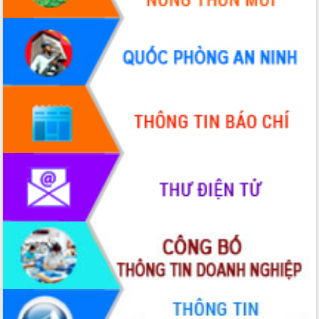
chúc mừng các bệnh viện nhân Ngày
Thầy thuốc Việt Nam
Rộn ràng lễ hội truyền thống Sông
nước Đà Nông lần thứ I năm 2026
Kỳ họp Chuyên đề lần thứ Năm, HĐND
tỉnh Đắk Lắk thông qua các nghị quyết
quan trọng
Thống nhất danh sách giới thiệu ứng
cử đại biểu Quốc hội khoá XVI và đại
biểu HĐND tỉnh Đắk Lắk, nhiệm kỳ
2026-2031
Phát động hai phong trào thi đua quan
trọng trong kỷ nguyên mới
Hội nghị lần thứ tư Ban Chỉ đạo công
tác bầu cử tỉnh Đắk Lắk
Hội nghị Báo cáo viên Trung ương
tháng 01/2026
Phó Thủ tướng Hồ Quốc Dũng đánh giá
cao kết quả Chiến dịch Quang Trung
tại Đắk Lắk