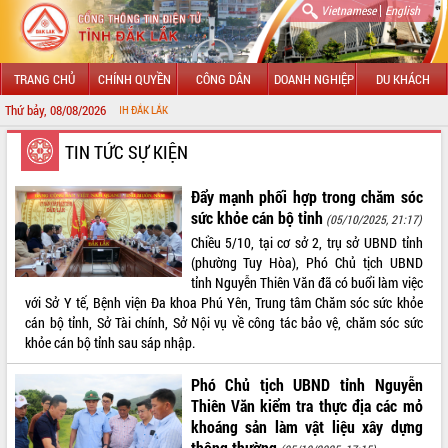
|
Vietnamese
English
TRANG CHỦ
CHÍNH QUYỀN
CÔNG DÂN
DOANH NGHIỆP
DU KHÁCH
Thứ bảy, 08/08/2026
CHÀO 
GIỚI THIỆU
TIN TỨC SỰ KIỆN
LÃNH ĐẠO UBND TỈNH
Đẩy mạnh phối hợp trong chăm sóc
sức khỏe cán bộ tỉnh
(05/10/2025, 21:17)
TIN TỨC SỰ KIỆN
Chiều 5/10, tại cơ sở 2, trụ sở UBND tỉnh
(phường Tuy Hòa), Phó Chủ tịch UBND
SỞ, BAN, NGÀNH
tỉnh Nguyễn Thiên Văn đã có buổi làm việc
với Sở Y tế, Bệnh viện Đa khoa Phú Yên, Trung tâm Chăm sóc sức khỏe
UBND CÁC XÃ, PHƯỜNG
cán bộ tỉnh, Sở Tài chính, Sở Nội vụ về công tác bảo vệ, chăm sóc sức
khỏe cán bộ tỉnh sau sáp nhập.
THÔNG TIN CHỈ ĐẠO ĐIỀU HÀNH
Phó Chủ tịch UBND tỉnh Nguyễn
HỆ THỐNG VĂN BẢN
Thiên Văn kiểm tra thực địa các mỏ
khoáng sản làm vật liệu xây dựng
VĂN BẢN HĐND TỈNH
thông thường