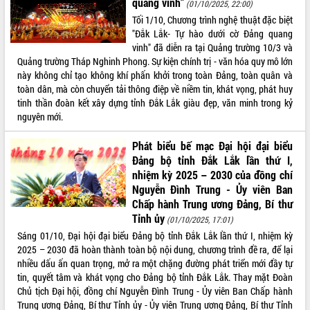
quang vinh”
(01/10/2025, 22:00)
Tháo gỡ những vướng mắc, đẩy mạnh
Tối 1/10, Chương trình nghệ thuật đặc biệt
công tác cải cách thủ tục hành chính
"Đắk Lắk- Tự hào dưới cờ Đảng quang
tại Trung tâm Phục vụ hành chính
vinh" đã diễn ra tại Quảng trường 10/3 và
công tỉnh
Quảng trường Tháp Nghinh Phong. Sự kiện chính trị - văn hóa quy mô lớn
Đắk Lắk: Tôn vinh 46 giải pháp tại Hội
này không chỉ tạo không khí phấn khởi trong toàn Đảng, toàn quân và
thi Sáng tạo Kỹ thuật 2024 - 2025
toàn dân, mà còn chuyển tải thông điệp về niềm tin, khát vọng, phát huy
tinh thần đoàn kết xây dựng tỉnh Đắk Lắk giàu đẹp, văn minh trong kỷ
Đắk Lắk rà soát, điều chỉnh Đề án 190
nguyên mới.
về phát triển nuôi trồng thủy sản
Phó Chủ tịch UBND tỉnh Đắk Lắk
Phát biểu bế mạc Đại hội đại biểu
Trương Công Thái kiểm tra thực địa
Đảng bộ tỉnh Đắk Lắk lần thứ I,
Dự án cao tốc Khánh Hòa - Buôn Ma
nhiệm kỳ 2025 – 2030 của đồng chí
Thuột
Nguyễn Đình Trung - Ủy viên Ban
Định vị cà phê Việt Nam như một “di
Chấp hành Trung ương Đảng, Bí thư
sản sống” trong dòng chảy toàn cầu
Tỉnh ủy
(01/10/2025, 17:01)
Xây dựng nông thôn mới: Nâng cao đời
Sáng 01/10, Đại hội đại biểu Đảng bộ tỉnh Đắk Lắk lần thứ I, nhiệm kỳ
sống người dân từ những mô hình thiết
2025 – 2030 đã hoàn thành toàn bộ nội dung, chương trình đề ra, để lại
thực
nhiều dấu ấn quan trọng, mở ra một chặng đường phát triển mới đầy tự
Quyết liệt tháo gỡ vướng mắc, đẩy
tin, quyết tâm và khát vọng cho Đảng bộ tỉnh Đắk Lắk. Thay mặt Đoàn
nhanh tiến độ các dự án trọng điểm
Chủ tịch Đại hội, đồng chí Nguyễn Đình Trung - Ủy viên Ban Chấp hành
trong Khu kinh tế Nam Phú Yên
Trung ương Đảng, Bí thư Tỉnh ủy - Ủy viên Trung ương Đảng, Bí thư Tỉnh