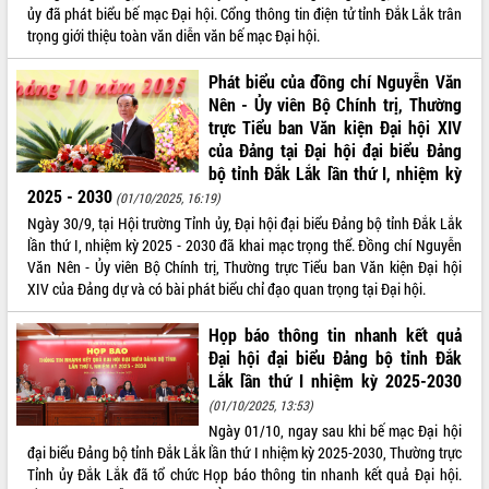
Hòn Yến phát triển du lịch gắn với bảo
ủy đã phát biểu bế mạc Đại hội. Cổng thông tin điện tử tỉnh Đắk Lắk trân
tồn biển
trọng giới thiệu toàn văn diễn văn bế mạc Đại hội.
Lấy ý kiến điều chỉnh Quy hoạch tỉnh
Đắk Lắk thời kỳ 2021-2030, tầm nhìn
Phát biểu của đồng chí Nguyễn Văn
đến năm 2050
Nên - Ủy viên Bộ Chính trị, Thường
trực Tiểu ban Văn kiện Đại hội XIV
Phát động chiến dịch 30 ngày đêm
giải phóng mặt bằng Tuyến đường bộ
của Đảng tại Đại hội đại biểu Đảng
ven biển
bộ tỉnh Đắk Lắk lần thứ I, nhiệm kỳ
2025 - 2030
Đắk Lắk nỗ lực thúc đẩy tăng trưởng
(01/10/2025, 16:19)
kinh tế từ 10% trở lên trong Quý
Ngày 30/9, tại Hội trường Tỉnh ủy, Đại hội đại biểu Đảng bộ tỉnh Đắk Lắk
II/2026
lần thứ I, nhiệm kỳ 2025 - 2030 đã khai mạc trọng thể. Đồng chí Nguyễn
Văn Nên - Ủy viên Bộ Chính trị, Thường trực Tiểu ban Văn kiện Đại hội
Đắk Lắk ký kết thỏa thuận hợp tác về
XIV của Đảng dự và có bài phát biểu chỉ đạo quan trọng tại Đại hội.
chuyển đổi số giai đoạn 2026 – 2030
với Tập đoàn Bưu chính Viễn thông
Họp báo thông tin nhanh kết quả
Việt Nam
Đại hội đại biểu Đảng bộ tỉnh Đắk
Thứ trưởng Bộ Y tế làm việc với tỉnh
Lắk lần thứ I nhiệm kỳ 2025-2030
Đắk Lắk về phát triển nhân lực y tế
cho trạm y tế cấp xã
(01/10/2025, 13:53)
Ngày 01/10, ngay sau khi bế mạc Đại hội
Du lịch Đắk Lắk nâng tầm trải nghiệm
đại biểu Đảng bộ tỉnh Đắk Lắk lần thứ I nhiệm kỳ 2025-2030, Thường trực
du khách thông qua Hệ thống cơ sở dữ
Tỉnh ủy Đắk Lắk đã tổ chức Họp báo thông tin nhanh kết quả Đại hội.
liệu và Bản đồ số