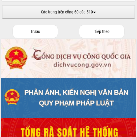
hai con số trong năm 2026
Tổ chức trang trọng Lễ hội Đền thờ
Các trang trên cổng 60 của 519
Lương Văn Chánh năm 2026
Phó Bí thư Tỉnh ủy Đắk Lắk Đỗ Hữu
Huy giữ chức Bí thư Đảng ủy Ủy Ban
Trước
Tiếp theo
Nhân dân tỉnh
Bệnh án điện tử thúc đẩy chuyển đổi
số y tế tại Đắk Lắk
Chuyển đổi số thư viện: Mở rộng
không gian tri thức trong thời đại số
Đánh giá, rút kinh nghiệm công tác tổ
chức diễn tập trước ngày bầu cử
Chương trình “Gặp gỡ hữu nghị –
Friendship Meeting New Year 2026”
Bầu cử Quốc hội và HĐND: Cử tri Đắk
Lắk gửi gắm niềm tin, kỳ vọng vào lá
phiếu
Đắk Lắk sẵn sàng các điều kiện cho
Ngày hội bầu cử đại biểu Quốc hội
khóa XVI và HĐND các cấp nhiệm kỳ