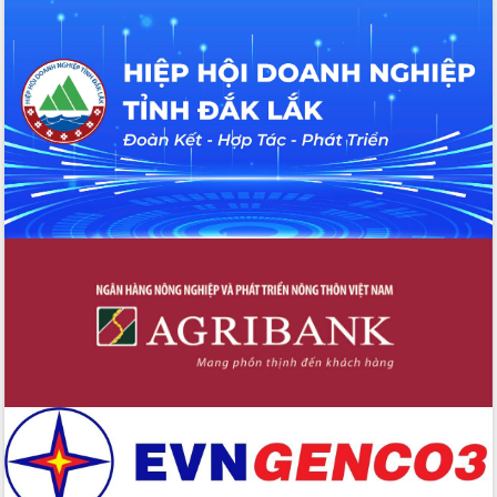
doanh nghiệp làm thước đo phục vụ
Đảm bảo công tác bầu cử triển khai
đúng tiến độ, quy trình theo luật định
Ban Tuyên giáo và Dân vận Trung ương
tập huấn công tác khoa giáo năm 2025
Đắk Lắk hưởng ứng Ngày Pháp luật
Việt Nam 2025 và biểu dương 25 tập
thể, cá nhân tiêu biểu
Hội nghị lần thứ nhất Ban Chỉ đạo
công tác bầu cử tỉnh Đắk Lắk
Hội nghị UBND tỉnh thường kỳ tháng
10 năm 2025
Kỳ họp chuyên đề lần thứ Ba, HĐND
tỉnh khóa X
Bí thư Tỉnh ủy Lương Nguyễn Minh
Triết kiểm tra việc thực hiện chống
khai thác IUU
Hội thảo chuyên đề “Hành trình xuất
khẩu nông sản Việt Nam qua thương
mại điện tử cùng Amazon”