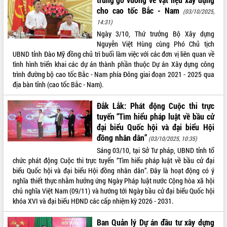
phá cơ chế - Hợp tác công tư
cho cao tốc Bắc - Nam
(03/10/2025,
Đề án 06 tạo bước ngoặt đột phá trong
14:31)
cải cách hành chính tỉnh Đắk Lắk
Ngày 3/10, Thứ trưởng Bộ Xây dựng
Kết nối tour, đẩy mạnh chuyển đổi số
Nguyễn Việt Hùng cùng Phó Chủ tịch
để phát triển du lịch Đắk Lắk
UBND tỉnh Đào Mỹ đồng chủ trì buổi làm việc với các đơn vị liên quan về
Khởi động Dự án Đầu tư xây dựng hạ
tình hình triển khai các dự án thành phần thuộc Dự án Xây dựng công
tầng kỹ thuật Cụm công nghiệp Tân
trình đường bộ cao tốc Bắc - Nam phía Đông giai đoạn 2021 - 2025 qua
Tiến
địa bàn tỉnh (cao tốc Bắc - Nam).
Gặp mặt các cơ quan báo chí nhân Kỷ
Đắk Lắk: Phát động Cuộc thi trực
niệm 101 năm Ngày Báo chí Cách
tuyến “Tìm hiểu pháp luật về bầu cử
mạng Việt Nam
đại biểu Quốc hội và đại biểu Hội
Đắk Lắk sơ kết 4 năm triển khai thực
đồng nhân dân”
(03/10/2025, 10:35)
hiện Đề án 06 của Chính phủ
Sáng 03/10, tại Sở Tư pháp, UBND tỉnh tổ
Họp báo thông tin về Hội nghị Công bố
chức phát động Cuộc thi trực tuyến “Tìm hiểu pháp luật về bầu cử đại
Quy hoạch và Xúc tiến đầu tư tỉnh Đắk
biểu Quốc hội và đại biểu Hội đồng nhân dân”. Đây là hoạt động có ý
Lắk
nghĩa thiết thực nhằm hưởng ứng Ngày Pháp luật nước Cộng hòa xã hội
Khơi thông điểm nghẽn, đẩy nhanh
chủ nghĩa Việt Nam (09/11) và hướng tới Ngày bầu cử đại biểu Quốc hội
giải ngân vốn khắc phục thiên tai
khóa XVI và đại biểu HĐND các cấp nhiệm kỳ 2026 - 2031.
HĐND tỉnh thông qua điều chỉnh Quy
hoạch tỉnh thời kỳ 2021-2030
Ban Quản lý Dự án đầu tư xây dựng