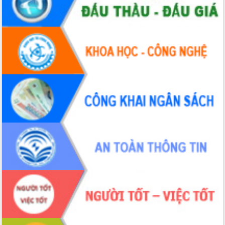
Hội nghị Ban Chấp hành Đảng bộ tỉnh
Đắk Lắk lần thứ 2 (mở rộng)
Tập trung giải phóng mặt bằng, đẩy
nhanh tiến độ Tuyến đường bộ ven
biển
Gỡ khó, khởi công xây dựng, sửa chữa
toàn bộ nhà ở cho hộ dân đúng tiến độ
đề ra
UBND tỉnh Đắk Lắk tổng kết công tác
quốc phòng, quân sự địa phương năm
2025
Tập trung triển khai quyết liệt, đồng bộ
các giải pháp nhằm thực hiện hiệu quả
các nhiệm vụ đề ra năm 2025
Phát huy vai trò của người có uy tín
trong phòng chống tảo hôn và hôn
nhân cận huyết thống
Nông sản Tây Nguyên thu hút doanh
nghiệp nước ngoài
Đắk Lắk định vị thương hiệu du lịch
“Biển – Rừng – Cà phê” trong không