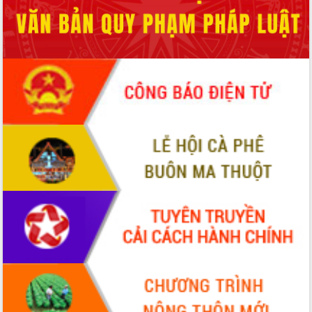
2026-2031
Đảm bảo cuộc bầu cử đại biểu Quốc
hội và đại biểu HĐND các cấp diễn ra
an toàn, hiệu quả, đúng quy định
Thủ tướng Chính phủ Phạm Minh Chính
kiểm tra, chỉ đạo hoàn thành các dự
án cao tốc và thăm khu tái định cư tại
Đắk Lắk
Sôi nổi Hội đua ngựa truyền thống Gò
Thì Thùng mừng Xuân Bính Ngọ 2026
Lãnh đạo tỉnh dâng hương tưởng niệm
tại Đập Đồng Cam đầu Xuân Bính Ngọ
Ngành nông nghiệp phấn đấu tăng
trưởng đạt 5,86% trong năm 2026
UBND tỉnh Đắk Lắk triển khai công tác
quốc phòng, quân sự địa phương năm
2026
Đắk Lắk tập trung toàn lực khắc phục
tồn tại IUU, sẵn sàng làm việc với
Đoàn thanh tra EC
Chủ tịch UBND tỉnh Tạ Anh Tuấn thăm,