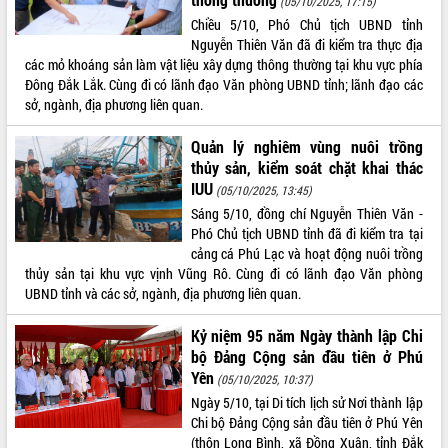
(05/10/2025, 17:15)
Chiều 5/10, Phó Chủ tịch UBND tỉnh
ĐIỂM TIN VĂN BẢN
Nguyễn Thiên Văn đã đi kiểm tra thực địa
các mỏ khoáng sản làm vật liệu xây dựng thông thường tại khu vực phía
QUY HOẠCH - KẾ HOẠCH
Đông Đắk Lắk. Cùng đi có lãnh đạo Văn phòng UBND tỉnh; lãnh đạo các
sở, ngành, địa phương liên quan.
Quản lý nghiêm vùng nuôi trồng
thủy sản, kiểm soát chặt khai thác
IUU
(05/10/2025, 13:45)
Sáng 5/10, đồng chí Nguyễn Thiên Văn -
Phó Chủ tịch UBND tỉnh đã đi kiểm tra tại
cảng cá Phú Lạc và hoạt động nuôi trồng
thủy sản tại khu vực vịnh Vũng Rô. Cùng đi có lãnh đạo Văn phòng
UBND tỉnh và các sở, ngành, địa phương liên quan.
Kỷ niệm 95 năm Ngày thành lập Chi
bộ Đảng Cộng sản đầu tiên ở Phú
Yên
(05/10/2025, 10:37)
Ngày 5/10, tại Di tích lịch sử Nơi thành lập
Chi bộ Đảng Cộng sản đầu tiên ở Phú Yên
(thôn Long Bình, xã Đồng Xuân, tỉnh Đắk