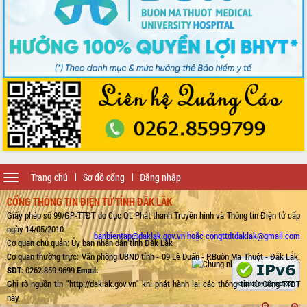
Toggle
Trang chủ
Sơ đồ cổng
Đăng nhập
navigation
CỔNG THÔNG TIN ĐIỆN TỬ TỈNH ĐẮK LẮK
Giấy phép số 99/GP-TTĐT do Cục QL Phát thanh Truyền hình và Thông tin Điện tử cấp
ngày 14/05/2010
banbientap@daklak.gov.vn hoặc congttdtdaklak@gmail.com
Cơ quan chủ quản: Ủy ban nhân dân tỉnh Đắk Lắk
Cơ quan thường trực: Văn phòng UBND tỉnh - 09 Lê Duẩn - P.Buôn Ma Thuột - Đắk Lắk.
SĐT:
0262.859.9699
Email:
Ghi rõ nguồn tin "http://daklak.gov.vn" khi phát hành lại các thông tin từ Cổng TTĐT
này