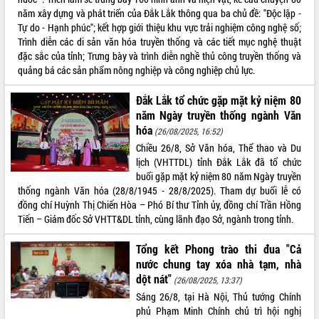
năm xây dựng và phát triển của Đắk Lắk thông qua ba chủ đề: "Độc lập -
Tự do - Hạnh phúc"; kết hợp giới thiệu khu vực trải nghiệm công nghệ số;
Trình diễn các di sản văn hóa truyền thống và các tiết mục nghệ thuật
đặc sắc của tỉnh; Trưng bày và trình diễn nghề thủ công truyền thống và
quảng bá các sản phẩm nông nghiệp và công nghiệp chủ lực.
Đắk Lắk tổ chức gặp mặt kỷ niệm 80
năm Ngày truyền thống ngành Văn
hóa
(26/08/2025, 16:52)
Chiều 26/8, Sở Văn hóa, Thể thao và Du
lịch (VHTTDL) tỉnh Đắk Lắk đã tổ chức
buổi gặp mặt kỷ niệm 80 năm Ngày truyền
thống ngành Văn hóa (28/8/1945 - 28/8/2025). Tham dự buổi lễ có
đồng chí Huỳnh Thị Chiến Hòa – Phó Bí thư Tỉnh ủy, đồng chí Trần Hồng
Tiến – Giám đốc Sở VHTT&DL tỉnh, cùng lãnh đạo Sở, ngành trong tỉnh.
Tổng kết Phong trào thi đua "Cả
nước chung tay xóa nhà tạm, nhà
dột nát"
(26/08/2025, 13:37)
Sáng 26/8, tại Hà Nội, Thủ tướng Chính
phủ Phạm Minh Chính chủ trì hội nghị