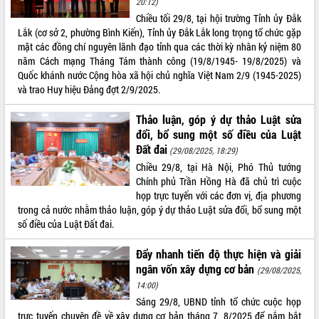
20:12)
Chiều tối 29/8, tại hội trường Tỉnh ủy Đắk
ĐIỂM TIN VĂN BẢN
Lắk (cơ sở 2, phường Bình Kiến), Tỉnh ủy Đắk Lắk long trọng tổ chức gặp
mặt các đồng chí nguyên lãnh đạo tỉnh qua các thời kỳ nhân kỷ niệm 80
QUY HOẠCH - KẾ HOẠCH
năm Cách mạng Tháng Tám thành công (19/8/1945- 19/8/2025) và
Quốc khánh nước Cộng hòa xã hội chủ nghĩa Việt Nam 2/9 (1945-2025)
và trao Huy hiệu Đảng đợt 2/9/2025.
Thảo luận, góp ý dự thảo Luật sửa
đổi, bổ sung một số điều của Luật
Đất đai
(29/08/2025, 18:29)
Chiều 29/8, tại Hà Nội, Phó Thủ tướng
Chính phủ Trần Hồng Hà đã chủ trì cuộc
họp trực tuyến với các đơn vị, địa phương
trong cả nước nhằm thảo luận, góp ý dự thảo Luật sửa đổi, bổ sung một
số điều của Luật Đất đai.
Đẩy nhanh tiến độ thực hiện và giải
ngân vốn xây dựng cơ bản
(29/08/2025,
14:00)
Sáng 29/8, UBND tỉnh tổ chức cuộc họp
trực tuyến chuyên đề về xây dựng cơ bản tháng 7, 8/2025 để nắm bắt