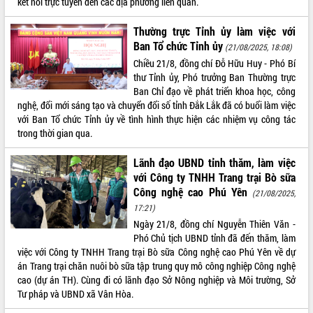
kết nối trực tuyến đến các địa phương liên quan.
Thường trực Tỉnh ủy làm việc với
Ban Tổ chức Tỉnh ủy
(21/08/2025, 18:08)
Chiều 21/8, đồng chí Đỗ Hữu Huy - Phó Bí
thư Tỉnh ủy, Phó trưởng Ban Thường trực
Ban Chỉ đạo về phát triển khoa học, công
nghệ, đổi mới sáng tạo và chuyển đổi số tỉnh Đắk Lắk đã có buổi làm việc
với Ban Tổ chức Tỉnh ủy về tình hình thực hiện các nhiệm vụ công tác
trong thời gian qua.
Lãnh đạo UBND tỉnh thăm, làm việc
với Công ty TNHH Trang trại Bò sữa
Công nghệ cao Phú Yên
(21/08/2025,
17:21)
Ngày 21/8, đồng chí Nguyễn Thiên Văn -
Phó Chủ tịch UBND tỉnh đã đến thăm, làm
việc với Công ty TNHH Trang trại Bò sữa Công nghệ cao Phú Yên về dự
án Trang trại chăn nuôi bò sữa tập trung quy mô công nghiệp Công nghệ
cao (dự án TH). Cùng đi có lãnh đạo Sở Nông nghiệp và Môi trường, Sở
Tư pháp và UBND xã Vân Hòa.