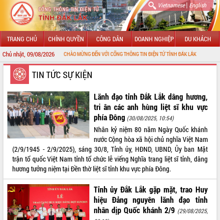
|
Vietnamese
English
TRANG CHỦ
CHÍNH QUYỀN
CÔNG DÂN
DOANH NGHIỆP
DU KHÁCH
Chủ nhật, 09/08/2026
CHÀO MỪNG ĐẾN VỚI CỔNG THÔNG TIN ĐIỆN TỬ TỈNH ĐẮK LẮK
GIỚI THIỆU
TIN TỨC SỰ KIỆN
LÃNH ĐẠO UBND TỈNH
Lãnh đạo tỉnh Đắk Lắk dâng hương,
tri ân các anh hùng liệt sĩ khu vực
TIN TỨC SỰ KIỆN
phía Đông
(30/08/2025, 10:54)
Nhân kỷ niệm 80 năm Ngày Quốc khánh
SỞ, BAN, NGÀNH
nước Cộng hòa xã hội chủ nghĩa Việt Nam
(2/9/1945 - 2/9/2025), sáng 30/8, Tỉnh ủy, HĐND, UBND, Ủy ban Mặt
UBND CÁC XÃ, PHƯỜNG
trận tổ quốc Việt Nam tỉnh tổ chức lễ viếng Nghĩa trang liệt sĩ tỉnh, dâng
hương tưởng niệm tại Đền thờ liệt sĩ tỉnh khu vực phía Đông.
THÔNG TIN CHỈ ĐẠO ĐIỀU HÀNH
Tỉnh ủy Đắk Lắk gặp mặt, trao Huy
HỆ THỐNG VĂN BẢN
hiệu Đảng nguyên lãnh đạo tỉnh
nhân dịp Quốc khánh 2/9
(29/08/2025,
VĂN BẢN HĐND TỈNH