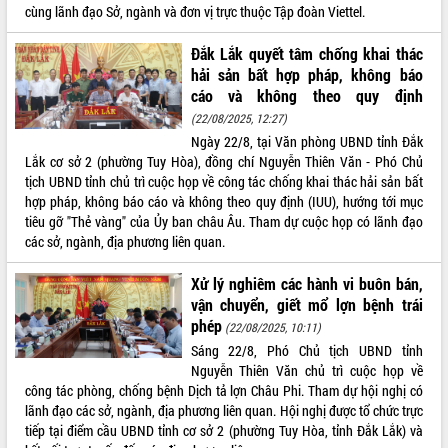
cùng lãnh đạo Sở, ngành và đơn vị trực thuộc Tập đoàn Viettel.
Đắk Lắk quyết tâm chống khai thác
hải sản bất hợp pháp, không báo
cáo và không theo quy định
(22/08/2025, 12:27)
Ngày 22/8, tại Văn phòng UBND tỉnh Đắk
Lắk cơ sở 2 (phường Tuy Hòa), đồng chí Nguyễn Thiên Văn - Phó Chủ
tịch UBND tỉnh chủ trì cuộc họp về công tác chống khai thác hải sản bất
hợp pháp, không báo cáo và không theo quy định (IUU), hướng tới mục
tiêu gỡ "Thẻ vàng" của Ủy ban châu Âu. Tham dự cuộc họp có lãnh đạo
các sở, ngành, địa phương liên quan.
Xử lý nghiêm các hành vi buôn bán,
vận chuyển, giết mổ lợn bệnh trái
phép
(22/08/2025, 10:11)
Sáng 22/8, Phó Chủ tịch UBND tỉnh
Nguyễn Thiên Văn chủ trì cuộc họp về
công tác phòng, chống bệnh Dịch tả lợn Châu Phi. Tham dự hội nghị có
lãnh đạo các sở, ngành, địa phương liên quan. Hội nghị được tổ chức trực
tiếp tại điểm cầu UBND tỉnh cơ sở 2 (phường Tuy Hòa, tỉnh Đắk Lắk) và