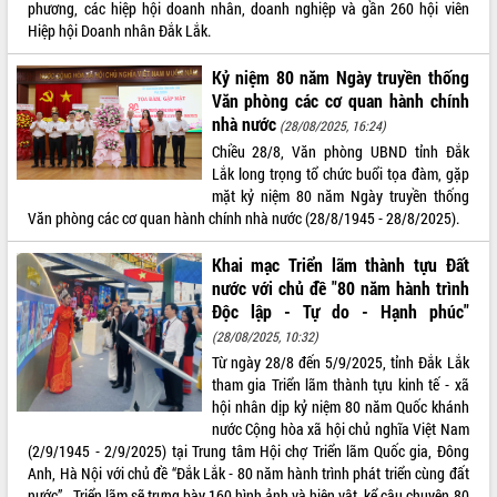
phương, các hiệp hội doanh nhân, doanh nghiệp và gần 260 hội viên
Tất cả:
66113564
Hiệp hội Doanh nhân Đắk Lắk.
Kỷ niệm 80 năm Ngày truyền thống
Văn phòng các cơ quan hành chính
nhà nước
(28/08/2025, 16:24)
Chiều 28/8, Văn phòng UBND tỉnh Đắk
Lắk long trọng tổ chức buổi tọa đàm, gặp
mặt kỷ niệm 80 năm Ngày truyền thống
Văn phòng các cơ quan hành chính nhà nước (28/8/1945 - 28/8/2025).
Khai mạc Triển lãm thành tựu Đất
nước với chủ đề "80 năm hành trình
Độc lập - Tự do - Hạnh phúc"
(28/08/2025, 10:32)
Từ ngày 28/8 đến 5/9/2025, tỉnh Đắk Lắk
tham gia Triển lãm thành tựu kinh tế - xã
hội nhân dịp kỷ niệm 80 năm Quốc khánh
nước Cộng hòa xã hội chủ nghĩa Việt Nam
(2/9/1945 - 2/9/2025) tại Trung tâm Hội chợ Triển lãm Quốc gia, Đông
Anh, Hà Nội với chủ đề “Đắk Lắk - 80 năm hành trình phát triển cùng đất
nước” . Triển lãm sẽ trưng bày 160 hình ảnh và hiện vật, kể câu chuyện 80