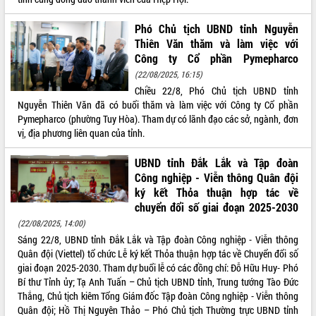
Phó Chủ tịch UBND tỉnh Nguyễn
Thiên Văn thăm và làm việc với
Công ty Cổ phần Pymepharco
(22/08/2025, 16:15)
Chiều 22/8, Phó Chủ tịch UBND tỉnh
Nguyễn Thiên Văn đã có buổi thăm và làm việc với Công ty Cổ phần
Pymepharco (phường Tuy Hòa). Tham dự có lãnh đạo các sở, ngành, đơn
vị, địa phương liên quan của tỉnh.
UBND tỉnh Đắk Lắk và Tập đoàn
Công nghiệp - Viễn thông Quân đội
ký kết Thỏa thuận hợp tác về
chuyển đổi số giai đoạn 2025-2030
(22/08/2025, 14:00)
Sáng 22/8, UBND tỉnh Đắk Lắk và Tập đoàn Công nghiệp - Viễn thông
Quân đội (Viettel) tổ chức Lễ ký kết Thỏa thuận hợp tác về Chuyển đổi số
giai đoạn 2025-2030. Tham dự buổi lễ có các đồng chí: Đỗ Hữu Huy- Phó
Bí thư Tỉnh ủy; Tạ Anh Tuấn – Chủ tịch UBND tỉnh, Trung tướng Tào Đức
Thắng, Chủ tịch kiêm Tổng Giám đốc Tập đoàn Công nghiệp - Viễn thông
Quân đội; Hồ Thị Nguyên Thảo – Phó Chủ tịch Thường trực UBND tỉnh