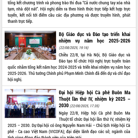
tổng kết chương trình và phong trào thi đua “Cả nước chung tay xóa nhà
tạm, nhà dột nát”. Hội nghị diễn ra theo hình thức trực tiếp kết hợp trực
tuyến, kết nối tới điểm cầu các địa phương và được truyền hình, phát
thanh trực tiếp.
Bộ Giáo dục và Đào tạo triển khai
nhiệm vụ năm học 2025-2026
(22/08/2025, 19:16)
Chiều 22/8, tại Hà Nội, Bộ Giáo dục và
Đào tạo tổ chức Hội nghị trực tuyến toàn
quốc nhằm tổng kết năm học 2024-2025 và triển khai nhiệm vụ năm học
2025-2026. Thủ tướng Chính phủ Phạm Minh Chính đã đến dự và chỉ đạo
hội nghị.
Đại hội Hiệp hội Cà phê Buôn Ma
Thuột lần thứ IV, nhiệm kỳ 2025 –
2030
(22/08/2025, 17:35)
Ngày 22/8, Hiệp hội Cà phê Buôn Ma
Thuột tổ chức Đại hội lần thứ IV, nhiệm kỳ
2025 – 2030. Dự Đại hội có ông Nguyễn Nam Hải – Chủ tịch Hiệp hội Cà
phê - Ca cao Việt Nam (VICOFA); đại diện lãnh đạo các sở, ngành của
tỉnh cùng đông đảo thành viên của Hiệp Hội.