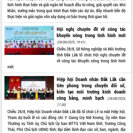
tình hình thực hiện và giải ngân kế hoạch đầu tư công, giải quyết các khó
VIDEO
khăn, vướng mắc trong quá trình thực hiện các dự án, đẩy nhanh tiến độ
thực hiện và giải ngân vốn xây dựng cơ bản trong thời gian tới.
Không có file video nào để phát.
Hội nghị chuyên đề về công tác
ALBUM ẢNH
khuyến nông trong tình hình mới
(28/08/2025, 19:41)
Chiều 28/8, Sở Nông nghiệp và Môi trường
tỉnh Đắk Lắk tổ chức Hội nghị chuyên đề
về công tác khuyến nông trong tình hình
mới.
Hiệp hội Doanh nhân Đắk Lắk cần
tiên phong trong chuyển đổi số,
LIÊN KẾT WEB
kiến tạo môi trường kinh doanh
công bằng, minh bạch
(28/08/2025,
17:30)
Chiều 28/8, Hiệp hội Doanh nhân Đắk Lắk đã tổ chức Lễ ra mắt Hiệp hội.
Tham dự buổi lễ có các đồng chí: Y Giang Gry Niê Knơng, Ủy viên Ban
THỐNG KÊ TRUY CẬP
Thường vụ Tỉnh ủy, Chủ tịch Ủy ban MTTQ Việt Nam tỉnh; Trương Công
Thái, Phó Chủ tịch UBND tỉnh; đại diện lãnh đạo các sở, ban, ngành, địa
Hôm nay:
450