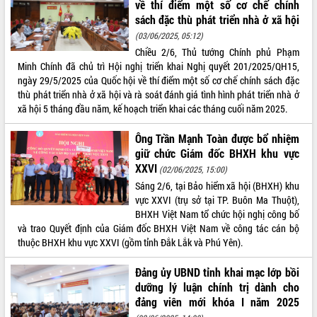
về thí điểm một số cơ chế chính
sách đặc thù phát triển nhà ở xã hội
(03/06/2025, 05:12)
Chiều 2/6, Thủ tướng Chính phủ Phạm
Minh Chính đã chủ trì Hội nghị triển khai Nghị quyết 201/2025/QH15,
ngày 29/5/2025 của Quốc hội về thí điểm một số cơ chế chính sách đặc
thù phát triển nhà ở xã hội và rà soát đánh giá tình hình phát triển nhà ở
xã hội 5 tháng đầu năm, kế hoạch triển khai các tháng cuối năm 2025.
Ông Trần Mạnh Toàn được bổ nhiệm
giữ chức Giám đốc BHXH khu vực
XXVI
(02/06/2025, 15:00)
Sáng 2/6, tại Bảo hiểm xã hội (BHXH) khu
vực XXVI (trụ sở tại TP. Buôn Ma Thuột),
BHXH Việt Nam tổ chức hội nghị công bố
và trao Quyết định của Giám đốc BHXH Việt Nam về công tác cán bộ
thuộc BHXH khu vực XXVI (gồm tỉnh Đắk Lắk và Phú Yên).
Đảng ủy UBND tỉnh khai mạc lớp bồi
dưỡng lý luận chính trị dành cho
đảng viên mới khóa I năm 2025