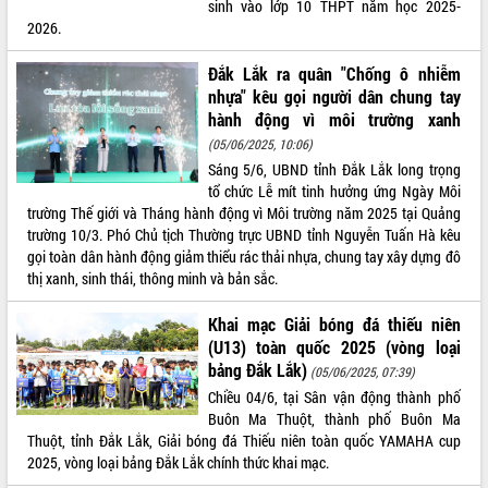
sinh vào lớp 10 THPT năm học 2025-
Tất cả:
66147016
2026.
Đắk Lắk ra quân "Chống ô nhiễm
nhựa" kêu gọi người dân chung tay
hành động vì môi trường xanh
(05/06/2025, 10:06)
Sáng 5/6, UBND tỉnh Đắk Lắk long trọng
tổ chức Lễ mít tinh hưởng ứng Ngày Môi
trường Thế giới và Tháng hành động vì Môi trường năm 2025 tại Quảng
trường 10/3. Phó Chủ tịch Thường trực UBND tỉnh Nguyễn Tuấn Hà kêu
gọi toàn dân hành động giảm thiểu rác thải nhựa, chung tay xây dựng đô
thị xanh, sinh thái, thông minh và bản sắc.
Khai mạc Giải bóng đá thiếu niên
(U13) toàn quốc 2025 (vòng loại
bảng Đắk Lắk)
(05/06/2025, 07:39)
Chiều 04/6, tại Sân vận động thành phố
Buôn Ma Thuột, thành phố Buôn Ma
Thuột, tỉnh Đắk Lắk, Giải bóng đá Thiếu niên toàn quốc YAMAHA cup
2025, vòng loại bảng Đắk Lắk chính thức khai mạc.