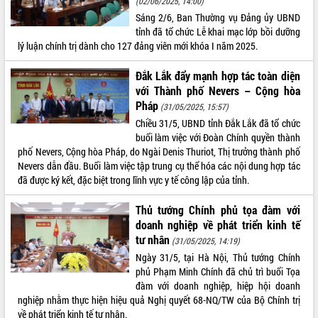
(02/06/2025, 14:00)
Sáng 2/6, Ban Thường vụ Đảng ủy UBND
tỉnh đã tổ chức Lễ khai mạc lớp bồi dưỡng
lý luận chính trị dành cho 127 đảng viên mới khóa I năm 2025.
Đắk Lắk đẩy mạnh hợp tác toàn diện
với Thành phố Nevers – Cộng hòa
Pháp
(31/05/2025, 15:57)
Chiều 31/5, UBND tỉnh Đắk Lắk đã tổ chức
buổi làm việc với Đoàn Chính quyền thành
phố Nevers, Cộng hòa Pháp, do Ngài Denis Thuriot, Thị trưởng thành phố
Nevers dẫn đầu. Buổi làm việc tập trung cụ thể hóa các nội dung hợp tác
đã được ký kết, đặc biệt trong lĩnh vực y tế công lập của tỉnh.
Thủ tướng Chính phủ tọa đàm với
doanh nghiệp về phát triển kinh tế
tư nhân
(31/05/2025, 14:19)
Ngày 31/5, tại Hà Nội, Thủ tướng Chính
phủ Phạm Minh Chính đã chủ trì buổi Tọa
đàm với doanh nghiệp, hiệp hội doanh
nghiệp nhằm thực hiện hiệu quả Nghị quyết 68-NQ/TW của Bộ Chính trị
về phát triển kinh tế tư nhân.