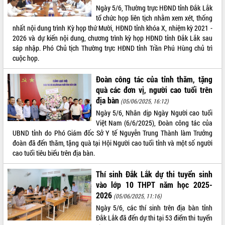
Ngày 5/6, Thường trực HĐND tỉnh Đắk Lắk
VIDEO
tổ chức họp liên tịch nhằm xem xét, thống
nhất nội dung trình Kỳ họp thứ Mười, HĐND tỉnh khóa X, nhiệm kỳ 2021 -
Không có file video nào để phát.
2026 và dự kiến nội dung, chương trình kỳ họp HĐND tỉnh Đắk Lắk sau
sáp nhập. Phó Chủ tịch Thường trực HĐND tỉnh Trần Phú Hùng chủ trì
ALBUM ẢNH
cuộc họp.
Đoàn công tác của tỉnh thăm, tặng
quà các đơn vị, người cao tuổi trên
địa bàn
(05/06/2025, 16:12)
Ngày 5/6, Nhân dịp Ngày Người cao tuổi
Việt Nam (6/6/2025), Đoàn công tác của
UBND tỉnh do Phó Giám đốc Sở Y tế Nguyễn Trung Thành làm Trưởng
đoàn đã đến thăm, tặng quà tại Hội Người cao tuổi tỉnh và một số người
cao tuổi tiêu biểu trên địa bàn.
LIÊN KẾT WEB
Thí sinh Đắk Lắk dự thi tuyển sinh
vào lớp 10 THPT năm học 2025-
2026
(05/06/2025, 11:16)
THỐNG KÊ TRUY CẬP
Ngày 5/6, các thí sinh trên địa bàn tỉnh
Đắk Lắk đã đến dự thi tại 53 điểm thi tuyển
Hôm nay:
220