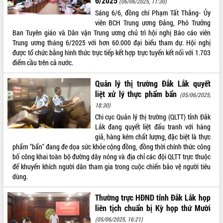
6/2025
(06/06/2025, 11:30)
Sáng 6/6, đồng chí Phạm Tất Thắng- Ủy
ĐIỂM TIN VĂN BẢN
viên BCH Trung ương Đảng, Phó Trưởng
Ban Tuyên giáo và Dân vận Trung ương chủ trì hội nghị Báo cáo viên
QUY HOẠCH - KẾ HOẠCH
Trung ương tháng 6/2025 với hơn 60.000 đại biểu tham dự. Hội nghị
được tổ chức bằng hình thức trực tiếp kết hợp trực tuyến kết nối với 1.703
điểm cầu trên cả nước.
Quản lý thị trường Đắk Lắk quyết
liệt xử lý thực phẩm bẩn
(05/06/2025,
18:30)
Chi cục Quản lý thị trường (QLTT) tỉnh Đắk
Lắk đang quyết liệt đấu tranh với hàng
giả, hàng kém chất lượng, đặc biệt là thực
phẩm "bẩn" đang đe dọa sức khỏe cộng đồng, đồng thời chính thức công
bố công khai toàn bộ đường dây nóng và địa chỉ các đội QLTT trực thuộc
để khuyến khích người dân tham gia trong cuộc chiến bảo vệ người tiêu
dùng.
Thường trực HĐND tỉnh Đắk Lắk họp
liên tịch chuẩn bị Kỳ họp thứ Mười
(05/06/2025, 16:21)