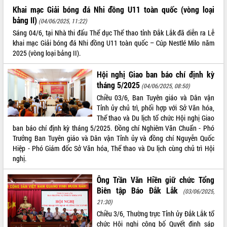
Khai mạc Giải bóng đá Nhi đồng U11 toàn quốc (vòng loại
bảng II)
(04/06/2025, 11:22)
Sáng 04/6, tại Nhà thi đấu Thể dục Thể thao tỉnh Đắk Lắk đã diễn ra Lễ
khai mạc Giải bóng đá Nhi đồng U11 toàn quốc – Cúp Nestlé Milo năm
2025 (vòng loại bảng II).
Hội nghị Giao ban báo chí định kỳ
tháng 5/2025
(04/06/2025, 08:50)
Chiều 03/6, Ban Tuyên giáo và Dân vận
Tỉnh ủy chủ trì, phối hợp với Sở Văn hóa,
Thể thao và Du lịch tổ chức Hội nghị Giao
ban báo chí định kỳ tháng 5/2025. Đồng chí Nghiêm Văn Chuẩn - Phó
Trưởng Ban Tuyên giáo và Dân vận Tỉnh ủy và đồng chí Nguyễn Quốc
Hiệp - Phó Giám đốc Sở Văn hóa, Thể thao và Du lịch cùng chủ trì Hội
nghị.
Ông Trần Văn Hiền giữ chức Tổng
Biên tập Báo Đắk Lắk
(03/06/2025,
21:30)
Chiều 3/6, Thường trực Tỉnh ủy Đắk Lắk tổ
chức Hội nghị công bố Quyết định sáp