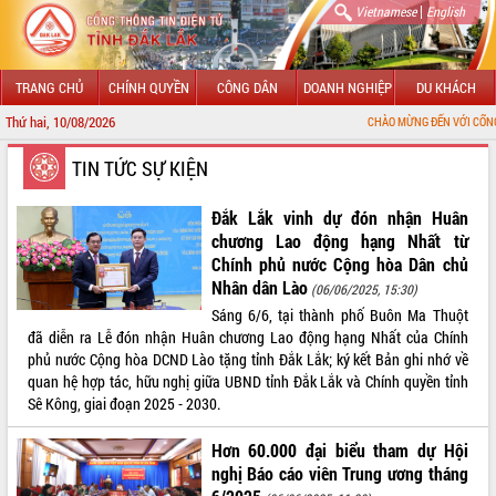
|
Vietnamese
English
TRANG CHỦ
CHÍNH QUYỀN
CÔNG DÂN
DOANH NGHIỆP
DU KHÁCH
Thứ hai, 10/08/2026
CHÀO MỪNG ĐẾN VỚI CỔNG THÔNG TIN ĐIỆN TỬ
GIỚI THIỆU
TIN TỨC SỰ KIỆN
LÃNH ĐẠO UBND TỈNH
Đắk Lắk vinh dự đón nhận Huân
chương Lao động hạng Nhất từ
TIN TỨC SỰ KIỆN
Chính phủ nước Cộng hòa Dân chủ
Nhân dân Lào
(06/06/2025, 15:30)
SỞ, BAN, NGÀNH
Sáng 6/6, tại thành phố Buôn Ma Thuột
đã diễn ra Lễ đón nhận Huân chương Lao động hạng Nhất của Chính
UBND CÁC XÃ, PHƯỜNG
phủ nước Cộng hòa DCND Lào tặng tỉnh Đắk Lắk; ký kết Bản ghi nhớ về
quan hệ hợp tác, hữu nghị giữa UBND tỉnh Đắk Lắk và Chính quyền tỉnh
THÔNG TIN CHỈ ĐẠO ĐIỀU HÀNH
Sê Kông, giai đoạn 2025 - 2030.
HỆ THỐNG VĂN BẢN
Hơn 60.000 đại biểu tham dự Hội
nghị Báo cáo viên Trung ương tháng
VĂN BẢN HĐND TỈNH