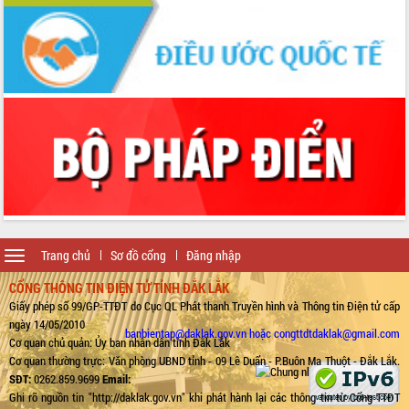
Toggle
Trang chủ
Sơ đồ cổng
Đăng nhập
navigation
CỔNG THÔNG TIN ĐIỆN TỬ TỈNH ĐẮK LẮK
Giấy phép số 99/GP-TTĐT do Cục QL Phát thanh Truyền hình và Thông tin Điện tử cấp
ngày 14/05/2010
banbientap@daklak.gov.vn hoặc congttdtdaklak@gmail.com
Cơ quan chủ quản: Ủy ban nhân dân tỉnh Đắk Lắk
Cơ quan thường trực: Văn phòng UBND tỉnh - 09 Lê Duẩn - P.Buôn Ma Thuột - Đắk Lắk.
SĐT:
0262.859.9699
Email:
Ghi rõ nguồn tin "http://daklak.gov.vn" khi phát hành lại các thông tin từ Cổng TTĐT