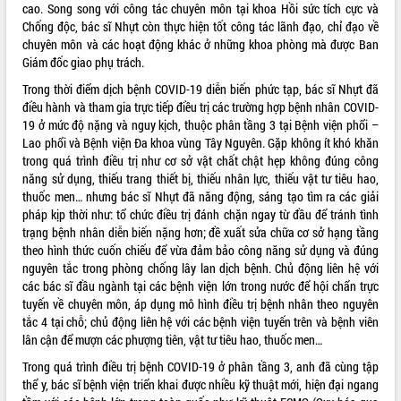
cao. Song song với công tác chuyên môn tại khoa Hồi sức tích cực và
Chống độc, bác sĩ Nhựt còn thực hiện tốt công tác lãnh đạo, chỉ đạo về
chuyên môn và các hoạt động khác ở những khoa phòng mà được Ban
Giám đốc giao phụ trách.
Trong thời điểm dịch bệnh COVID-19 diễn biến phức tạp, bác sĩ Nhựt đã
điều hành và tham gia trực tiếp điều trị các trường hợp bệnh nhân COVID-
19 ở mức độ nặng và nguy kịch, thuộc phân tầng 3 tại Bệnh viện phổi –
Lao phổi và Bệnh viện Đa khoa vùng Tây Nguyên. Gặp không ít khó khăn
trong quá trình điều trị như cơ sở vật chất chật hẹp không đúng công
năng sử dụng, thiếu trang thiết bị, thiếu nhân lực, thiếu vật tư tiêu hao,
thuốc men… nhưng bác sĩ Nhựt đã năng động, sáng tạo tìm ra các giải
pháp kịp thời như: tổ chức điều trị đánh chặn ngay từ đầu để tránh tình
trạng bệnh nhân diễn biến nặng hơn; đề xuất sửa chữa cơ sở hạng tầng
theo hình thức cuốn chiếu để vừa đảm bảo công năng sử dụng và đúng
nguyên tắc trong phòng chống lây lan dịch bệnh. Chủ động liên hệ với
các bác sĩ đầu ngành tại các bệnh viện lớn trong nước để hội chẩn trực
tuyến về chuyên môn, áp dụng mô hình điều trị bệnh nhân theo nguyên
tắc 4 tại chỗ; chủ động liên hệ với các bệnh viện tuyến trên và bệnh viên
lân cận để mượn các phượng tiên, vật tư tiêu hao, thuốc men…
Trong quá trình điều trị bệnh COVID-19 ở phân tầng 3, anh đã cùng tập
thể y, bác sĩ bệnh viện triển khai được nhiều kỹ thuật mới, hiện đại ngang