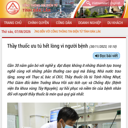
|
Vietnamese
English
TRANG CHỦ
CHÍNH QUYỀN
CÔNG DÂN
DOANH NGHIỆP
DU KHÁCH
Thứ sáu, 07/08/2026
CHÀO MỪNG ĐẾN VỚI CỔNG THÔNG TIN ĐIỆN TỬ TỈNH ĐẮK LẮK
GIỚI THIỆU
Thầy thuốc ưu tú hết lòng vì người bệnh
(30/11/2023, 10:10)
LÃNH ĐẠO UBND TỈNH
Đọc bài viết
Gần 30 năm gắn bó với nghề y, đạt được không ít những thành tựu trong
TIN TỨC SỰ KIỆN
nghề cùng với những phần thưởng cao quý mà Đảng, Nhà nước trao
tặng, song với Thạc sĩ, bác sĩ CKII, Thầy thuốc Ưu tú Trịnh Hồng Nhựt,
SỞ, BAN, NGÀNH
Phó Giám đốc kiêm Trưởng khoa Hồi sức tích cực và Chống độc (Bệnh
viện Đa khoa vùng Tây Nguyên), sự hồi phục và niềm tin của bệnh nhân
UBND CÁC XÃ, PHƯỜNG
đối với người thầy thuốc là món quà quý giá nhất.
THÔNG TIN CHỈ ĐẠO ĐIỀU HÀNH
HỆ THỐNG VĂN BẢN
VĂN BẢN HĐND TỈNH