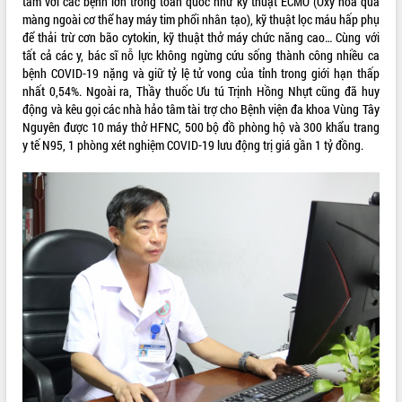
tầm với các bệnh lớn trong toàn quốc như kỹ thuật ECMO (Oxy hóa qua
màng ngoài cơ thể hay máy tim phổi nhân tạo), kỹ thuật lọc máu hấp phụ
để thải trừ cơn bão cytokin, kỹ thuật thở máy chức năng cao… Cùng với
tất cả các y, bác sĩ nỗ lực không ngừng cứu sống thành công nhiều ca
bệnh COVID-19 nặng và giữ tỷ lệ tử vong của tỉnh trong giới hạn thấp
nhất 0,54%. Ngoài ra, Thầy thuốc Ưu tú Trịnh Hồng Nhựt cũng đã huy
động và kêu gọi các nhà hảo tâm tài trợ cho Bệnh viện đa khoa Vùng Tây
Nguyên được 10 máy thở HFNC, 500 bộ đồ phòng hộ và 300 khẩu trang
y tế N95, 1 phòng xét nghiệm COVID-19 lưu động trị giá gần 1 tỷ đồng.