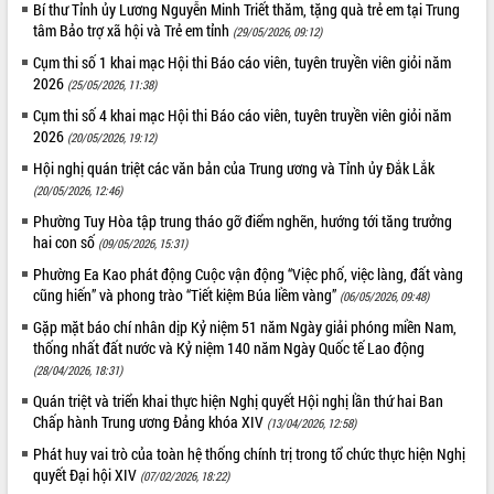
Bí thư Tỉnh ủy Lương Nguyễn Minh Triết thăm, tặng quà trẻ em tại Trung
tâm Bảo trợ xã hội và Trẻ em tỉnh
(29/05/2026, 09:12)
Cụm thi số 1 khai mạc Hội thi Báo cáo viên, tuyên truyền viên giỏi năm
2026
(25/05/2026, 11:38)
Cụm thi số 4 khai mạc Hội thi Báo cáo viên, tuyên truyền viên giỏi năm
2026
(20/05/2026, 19:12)
Hội nghị quán triệt các văn bản của Trung ương và Tỉnh ủy Đắk Lắk
(20/05/2026, 12:46)
Phường Tuy Hòa tập trung tháo gỡ điểm nghẽn, hướng tới tăng trưởng
hai con số
(09/05/2026, 15:31)
Phường Ea Kao phát động Cuộc vận động “Việc phố, việc làng, đất vàng
cũng hiến” và phong trào “Tiết kiệm Búa liềm vàng”
(06/05/2026, 09:48)
Gặp mặt báo chí nhân dịp Kỷ niệm 51 năm Ngày giải phóng miền Nam,
thống nhất đất nước và Kỷ niệm 140 năm Ngày Quốc tế Lao động
(28/04/2026, 18:31)
Quán triệt và triển khai thực hiện Nghị quyết Hội nghị lần thứ hai Ban
Chấp hành Trung ương Đảng khóa XIV
(13/04/2026, 12:58)
Phát huy vai trò của toàn hệ thống chính trị trong tổ chức thực hiện Nghị
quyết Đại hội XIV
(07/02/2026, 18:22)