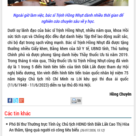
Ngoài giờ làm việc, bác sĩ Trịnh Hồng Nhựt dành nhiều thời gian để
nghiên cứu chuyên sâu về y học.
Dưới sự lãnh đạo của bác sĩ Trịnh Hồng Nhựt, nhiều năm qua, khoa Hồi
sức tích cực và Chống độc đều đạt danh hiệu Tập thể lao động xuất sắc,
chi bộ đạt trong sạch vững mạnh. Bác sĩ Trịnh Hồng Nhựt đã được tặng
thưởng nhiều Giấy khen, Bằng khen của Sở Y tế, UBND tỉnh, Thủ tướng
Chính phủ và được phong tặng danh hiệu Thầy thuốc Ưu tú năm 2019.
Trong tháng 6 vừa qua, Thầy thuốc Ưu tú Trịnh Hồng Nhựt cũng đã vinh
dự là 1 trong 5 điển hình tiên tiến của tỉnh Đắk Lắk được tham dự Hội
nghị biểu dương, tôn vinh điển hình tiên tiến toàn quốc nhân kỷ niệm 75
năm Ngày Chủ tịch Hồ Chí Minh ra Lời kêu gọi thi đua ái quốc
(11/6/1948 - 11/6/2023) diễn ra tại thủ đô Hà Nội.
Hồng Chuyên
In
Các tin khác
Phó Bí thư Thường trực Tỉnh ủy, Chủ tịch HĐND tỉnh Đắk Lắk Cao Thị Hòa
An thăm, tặng quà người có công tiêu biểu
(26/07/2026, 15:12)