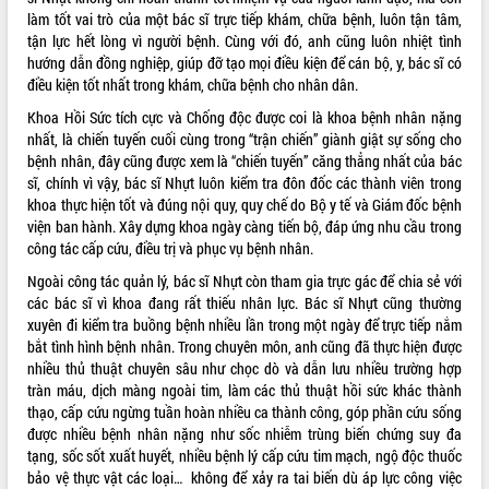
làm tốt vai trò của một bác sĩ trực tiếp khám, chữa bệnh, luôn tận tâm,
tận lực hết lòng vì người bệnh. Cùng với đó, anh cũng luôn nhiệt tình
hướng dẫn đồng nghiệp, giúp đỡ tạo mọi điều kiện để cán bộ, y, bác sĩ có
điều kiện tốt nhất trong khám, chữa bệnh cho nhân dân.
Khoa Hồi Sức tích cực và Chống độc được coi là khoa bệnh nhân nặng
nhất, là chiến tuyến cuối cùng trong “trận chiến” giành giật sự sống cho
bệnh nhân, đây cũng được xem là “chiến tuyến” căng thẳng nhất của bác
sĩ, chính vì vậy, bác sĩ Nhựt luôn kiểm tra đôn đốc các thành viên trong
khoa thực hiện tốt và đúng nội quy, quy chế do Bộ y tế và Giám đốc bệnh
viện ban hành. Xây dựng khoa ngày càng tiến bộ, đáp ứng nhu cầu trong
công tác cấp cứu, điều trị và phục vụ bệnh nhân.
Ngoài công tác quản lý, bác sĩ Nhựt còn tham gia trực gác để chia sẻ với
các bác sĩ vì khoa đang rất thiếu nhân lực. Bác sĩ Nhựt cũng thường
xuyên đi kiểm tra buồng bệnh nhiều lần trong một ngày để trực tiếp nắm
bắt tình hình bệnh nhân. Trong chuyên môn, anh cũng đã thực hiện được
nhiều thủ thuật chuyên sâu như chọc dò và dẫn lưu nhiều trường hợp
tràn máu, dịch màng ngoài tim, làm các thủ thuật hồi sức khác thành
thạo, cấp cứu ngừng tuần hoàn nhiều ca thành công, góp phần cứu sống
được nhiều bệnh nhân nặng như sốc nhiễm trùng biến chứng suy đa
tạng, sốc sốt xuất huyết, nhiều bệnh lý cấp cứu tim mạch, ngộ độc thuốc
bảo vệ thực vật các loại… không để xảy ra tai biến dù áp lực công việc