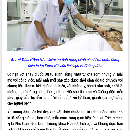
ĐIỂM TIN VĂN BẢN
QUY HOẠCH - KẾ HOẠCH
Bác sĩ Trịnh Hồng Nhựt kiểm tra tình trạng bệnh cho bệnh nhân đang
điều trị tại Khoa Hồi sức tích cực và Chống độc.
Có hẹn với Thầy thuốc Ưu tú Trịnh Hồng Nhựt từ khá sớm nhưng vì mải
mê với công việc, mãi anh mới sắp xếp được thời gian để trò chuyện với
chúng tôi. Hơn ai hết, chúng tôi hiểu, với những y, bác sĩ như anh, nhất là
những người đang công tác tại khoa Hồi sức tích cực và Chống độc, mỗi
phút giây của họ đều là để “chiến đấu” với tử thần, giành giật sự sống
cho người bệnh.
Ấn tượng đầu tiên khi tiếp xúc với Thầy thuốc Ưu tú Trịnh Hồng Nhựt đó
là lối sống giản dị, hòa nhã, mẫu mực trong giao tiếp, ứng xử. Trên cương
vị là Phó Giám đốc kiêm Trưởng khoa Hồi sức tích cực và Chống độc
,
bác
sĩ Nhựt không chỉ hoàn thành tốt nhiệm vụ của người lãnh đạo, mà còn