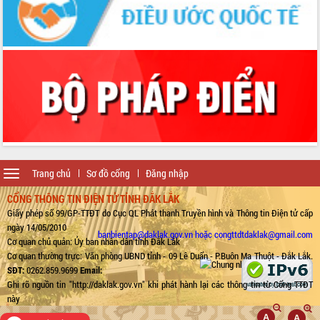
Toggle
Trang chủ
Sơ đồ cổng
Đăng nhập
navigation
CỔNG THÔNG TIN ĐIỆN TỬ TỈNH ĐẮK LẮK
Giấy phép số 99/GP-TTĐT do Cục QL Phát thanh Truyền hình và Thông tin Điện tử cấp
ngày 14/05/2010
banbientap@daklak.gov.vn hoặc congttdtdaklak@gmail.com
Cơ quan chủ quản: Ủy ban nhân dân tỉnh Đắk Lắk
Cơ quan thường trực: Văn phòng UBND tỉnh - 09 Lê Duẩn - P.Buôn Ma Thuột - Đắk Lắk.
SĐT:
0262.859.9699
Email:
Ghi rõ nguồn tin "http://daklak.gov.vn" khi phát hành lại các thông tin từ Cổng TTĐT
này