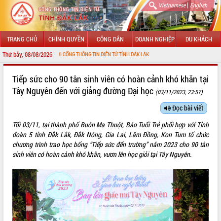
|
Vietnamese
English
TRANG CHỦ
CHÍNH QUYỀN
CÔNG DÂN
DOANH NGHIỆP
DU KHÁCH
Thứ bảy, 08/08/2026
ỪNG ĐẾN VỚI CỔNG THÔNG TIN ĐIỆN TỬ TỈNH ĐẮK LẮK
GIỚI THIỆU
Tiếp sức cho 90 tân sinh viên có hoàn cảnh khó khăn tại
Tây Nguyên đến với giảng đường Đại học
(03/11/2023, 23:57)
LÃNH ĐẠO UBND TỈNH
Đọc bài viết
TIN TỨC SỰ KIỆN
Tối 03/11, tại thành phố Buôn Ma Thuột, Báo Tuổi Trẻ phối hợp với Tỉnh
SỞ, BAN, NGÀNH
đoàn 5 tỉnh Đắk Lắk, Đắk Nông, Gia Lai, Lâm Đồng, Kon Tum tổ chức
chương trình trao học bổng “Tiếp sức đến trường” năm 2023 cho 90 tân
UBND CÁC XÃ, PHƯỜNG
sinh viên có hoàn cảnh khó khăn, vươn lên học giỏi tại Tây Nguyên.
THÔNG TIN CHỈ ĐẠO ĐIỀU HÀNH
HỆ THỐNG VĂN BẢN
VĂN BẢN HĐND TỈNH