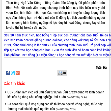
Theo ông Ngô Văn Đông - Tổng Giám đốc Công ty Cổ phần phân bón
Bình Điền: 90 sinh viên trong chương trình hôm nay tiêu biểu cho ý chí
vươn lên, tinh thần hiếu học. Các em không chỉ truyền năng lượng tích
cực đến những bạn trẻ khác mà còn là động lực tích cực để những người
làm chương trình không ngừng nỗ lực, duy trì hoạt động, chung tay chăm
lo cho thế hệ trẻ của đất nước.
Sau 20 năm thực hiện, học bổng “Tiếp sức đến trường” của báo Tuổi Trẻ đã h
viên khó khăn đến với giảng đường đại học, cao đẳng với tổng số tiền hơn 179
2023, đồng thời cũng là lần thứ 21 của chương trình, báo Tuổi Trẻ phối hợp vớ
tiếp tục xét trao học bổng cho hơn 1.200 tân sinh viên có hoàn cảnh khó khăn 
kinh phí hơn 19 tỉ đồng (15 triệu đồng/ 1 học bổng và 20 suất đặc biệt 50 triệu
Tuấn Hải
In
Các tin khác
UBND tỉnh làm việc với Chủ đầu tư dự án Đầu tư xây dựng và kinh doanh
kết cấu hạ tầng Khu công nghiệp Phú Xuân
(07/08/2026, 19:47)
Rà soát hiệu quả ứng dụng các đề tài khoa học và công nghệ, thúc đẩy
thương mại hóa kết quả nghiên cứu
(07/08/2026, 18:34)