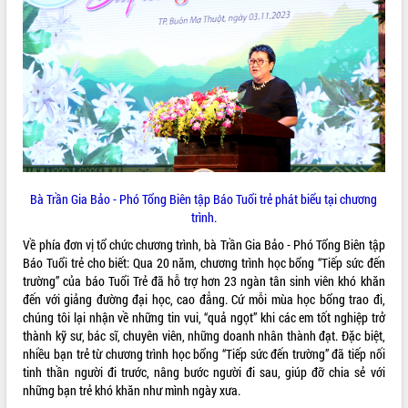
Bà Trần Gia Bảo - Phó Tổng Biên tập Báo Tuổi trẻ phát biểu tại chương
trình.
Về phía đơn vị tổ chức chương trình, bà Trần Gia Bảo - Phó Tổng Biên tập
Báo Tuổi trẻ cho biết: Qua 20 năm, chương trình học bổng “Tiếp sức đến
trường” của báo Tuổi Trẻ đã hỗ trợ hơn 23 ngàn tân sinh viên khó khăn
đến với giảng đường đại học, cao đẳng. Cứ mỗi mùa học bổng trao đi,
chúng tôi lại nhận về những tin vui, “quả ngọt” khi các em tốt nghiệp trở
thành kỹ sư, bác sĩ, chuyên viên, những doanh nhân thành đạt. Đặc biệt,
nhiều bạn trẻ từ chương trình học bổng “Tiếp sức đến trường” đã tiếp nối
tinh thần người đi trước, nâng bước người đi sau, giúp đỡ chia sẻ với
những bạn trẻ khó khăn như mình ngày xưa.