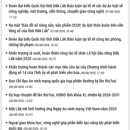
Đoàn đại biểu Quốc hội tỉnh Đắk Lắk thảo luận tại tổ về các dự án luật về
nông nghiệp, môi trường, viễn thông, chuyển giao công nghệ
(07/08/2026,
17:12)
Ra mắt “Bản đồ số nông sản, sản phẩm OCOP, du lịch thôn buôn trên nền
tảng số của tỉnh Đắk Lắk”
(07/08/2026, 16:46)
Đoàn đại biểu Quốc hội tỉnh Đắk Lắk thảo luận tại tổ về công tác phòng,
chống tội phạm
(06/08/2026, 18:32)
Khẩn trương rà soát, hoàn thiện công tác tổ chức Lễ hội Sầu riêng Đắk
Lắk năm 2026
(06/08/2026, 18:27)
Khẩn trương hoàn thành các mục tiêu còn lại của Chương trình hành
động số 14 của Tỉnh ủy về phát triển văn hóa
(06/08/2026, 17:30)
Ban Chỉ đạo An ninh mạng quốc gia họp phiên thường kỳ lần thứ hai
(06/08/2026, 14:06)
Kỳ họp chuyên đề lần thứ hai, HĐND tỉnh khóa XI, nhiệm kỳ 2026-2031
(06/08/2026, 12:02)
Đắk Lắk mít tinh hưởng ứng Ngày An ninh mạng Việt Nam năm 2026
(06/08/2026, 10:47)
Ngoại giao khoa học, công nghệ góp phần kiến tạo năng lực phát triển
quốc gia
(05/08/2026, 18:13)