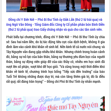
Đồng chí Y Biêr Niê – Phó Bí thư Tỉnh ủy Đắk Lắk (thứ 2 từ trái qua) và
ông Ngô Văn Đông - Tổng Giám đốc Công ty Cổ phần phân bón Bình Điền
(thứ 2 từ phải qua) trao Giấy chứng nhận và quà cho các tân sinh viên.
Phát biểu tại chương trình, đồng chí Y Biêr Niê – Phó Bí thư Tỉnh ủy chia
sẻ: Sau hai năm liền, do bị tác động tiêu cực của dịch bệnh, không ít gia
đình lâm vào cảnh khó khăn về sinh kế. Nền kinh tế cả nước nói chung và
Tây Nguyên vẫn đang gặp nhiều khó khăn. Nhưng chính trong hoàn cảnh
đó, bằng sự nỗ lực của bản thân, bằng sự thương yêu đùm bọc của người
thân, bằng sự động viên giúp đỡ của các thầy cô, nhiều em học sinh đã
vượt lên số phận, vượt khó để học giỏi. “Và cũng trong một thời điểm khó
khăn về kinh tế, chương trình học bổng “Tiếp sức đến trường” của báo
Tuổi Trẻ không những được duy trì, mà còn tăng thêm giá trị, đó là điều
rất quý, rất đáng trân trọng” – Đồng chí Phó Bí thư Tỉnh ủy nhấn mạnh.