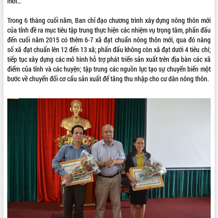
mới…
Trong 6 tháng cuối năm, Ban chỉ đạo chương trình xây dựng nông thôn mới
của tỉnh đề ra mục tiêu tập trung thực hiện các nhiệm vụ trọng tâm, phấn đấu
đến cuối năm 2015 có thêm 6-7 xã đạt chuẩn nông thôn mới, qua đó nâng
số xã đạt chuẩn lên 12 đến 13 xã; phấn đấu không còn xã đạt dưới 4 tiêu chí;
tiếp tục xây dựng các mô hình hỗ trợ phát triển sản xuất trên địa bàn các xã
điểm của tỉnh và các huyện; tập trung các nguồn lực tạo sự chuyển biến một
bước về chuyển đổi cơ cấu sản xuất để tăng thu nhập cho cư dân nông thôn.