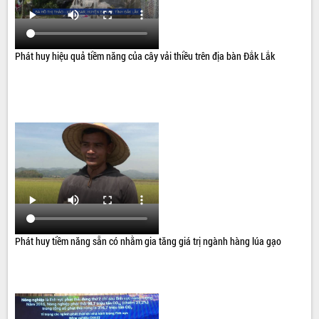
Phát huy hiệu quả tiềm năng của cây vải thiều trên địa bàn Đắk Lắk
Phát huy tiềm năng sẵn có nhằm gia tăng giá trị ngành hàng lúa gạo