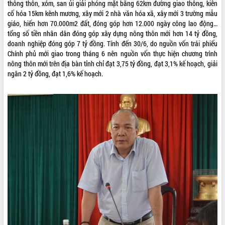
thông thôn, xóm, san ủi giải phóng mặt bằng 62km đường giao thông, kiên
cố hóa 15km kênh mương, xây mới 2 nhà văn hóa xã, xây mới 3 trường mẫu
THỐNG KÊ TRUY CẬP
giáo, hiến hơn 70.000m2 đất, đóng góp hơn 12.000 ngày công lao động…
Hôm nay:
14474
tổng số tiền nhân dân đóng góp xây dựng nông thôn mới hơn 14 tỷ đồng,
doanh nghiệp đóng góp 7 tỷ đồng. Tính đến 30/6, do nguồn vốn trái phiếu
Tất cả:
66100142
Chính phủ mới giao trong tháng 6 nên nguồn vốn thực hiện chương trình
nông thôn mới trên địa bàn tỉnh chỉ đạt 3,75 tỷ đồng, đạt 3,1% kế hoạch, giải
ngân 2 tỷ đồng, đạt 1,6% kế hoạch.