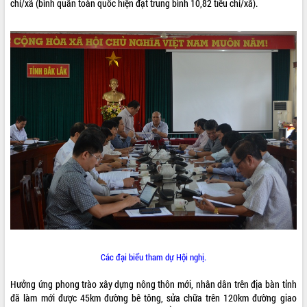
chí/xã (bình quân toàn quốc hiện đạt trung bình 10,82 tiêu chí/xã).
ĐIỂM TIN VĂN BẢN
QUY HOẠCH - KẾ HOẠCH
Các đại biểu tham dự Hội nghị.
Hưởng ứng phong trào xây dựng nông thôn mới, nhân dân trên địa bàn tỉnh
đã làm mới được 45km đường bê tông, sửa chữa trên 120km đường giao