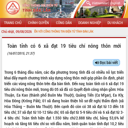
|
Vietnamese
English
TRANG CHỦ
CHÍNH QUYỀN
CÔNG DÂN
DOANH NGHIỆP
DU KHÁCH
Chủ nhật, 09/08/2026
O MỪNG ĐẾN VỚI CỔNG THÔNG TIN ĐIỆN TỬ TỈNH ĐẮK LẮK
GIỚI THIỆU
Toàn tỉnh có 6 xã đạt 19 tiêu chí nông thôn mới
(16/07/2015, 21:37)
LÃNH ĐẠO UBND TỈNH
Đọc bài viết
TIN TỨC SỰ KIỆN
Trong 6 tháng đầu năm, các địa phương trong tỉnh đã có nhiều nỗ lực triển
SỞ, BAN, NGÀNH
khai đẩy mạnh chương trình xây dựng nông thôn mới góp phần ổn định, phát
triển các vùng nông thôn trên địa bàn tỉnh. Đến nay, toàn tỉnh có 6 xã đạt 19
UBND CÁC XÃ, PHƯỜNG
tiêu chí nông thôn mới, trong đó 05 xã đã có Quyết định công nhận gồm: Hòa
Thuận, Ea Kao (thành phố Buôn Ma Thuột), Quảng Tiến (Cư M’gar), Ea Kly,
Hòa Đông (Krông Pắk); 01 xã đang hoàn thiện hồ sơ đề nghị thẩm định (xã
THÔNG TIN CHỈ ĐẠO ĐIỀU HÀNH
Hòa Thắng – Buôn Ma Thuột). Bên cạnh đó còn có 38 xã đạt từ 13 đến 18
tiêu chí; 37 xã đạt từ 10-12 tiêu chí; 65 xã đạt từ 5-9 tiêu chí và 6 xã đạt từ 3-
HỆ THỐNG VĂN BẢN
4 tiêu chí. Toàn tỉnh hiện đạt 1.550 tiêu chí/2.888 tiêu chí, bằng 53,6% kế
hoạch và tăng 66 tiêu chí so với đầu năm, bình quân toàn tỉnh đạt 10,2 tiêu
VĂN BẢN HĐND TỈNH