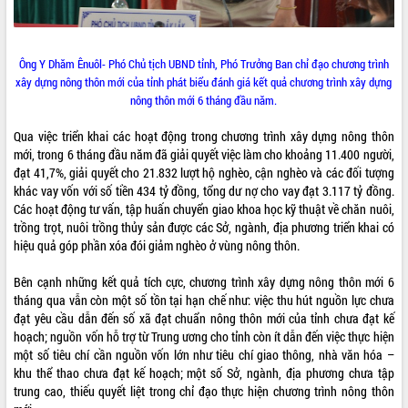
Ông Y Dhăm Ênuôl- Phó Chủ tịch UBND tỉnh, Phó Trưởng Ban chỉ đạo chương trình
xây dựng nông thôn mới của tỉnh phát biểu đánh giá kết quả chương trình xây dựng
nông thôn mới 6 tháng đầu năm.
Qua việc triển khai các hoạt động trong chương trình xây dựng nông thôn
mới, trong 6 tháng đầu năm đã giải quyết việc làm cho khoảng 11.400 người,
đạt 41,7%, giải quyết cho 21.832 lượt hộ nghèo, cận nghèo và các đối tượng
khác vay vốn với số tiền 434 tỷ đồng, tổng dư nợ cho vay đạt 3.117 tỷ đồng.
Các hoạt động tư vấn, tập huấn chuyển giao khoa học kỹ thuật về chăn nuôi,
trồng trọt, nuôi trồng thủy sản được các Sở, ngành, địa phương triển khai có
hiệu quả góp phần xóa đói giảm nghèo ở vùng nông thôn.
Bên cạnh những kết quả tích cực, chương trình xây dựng nông thôn mới 6
tháng qua vẫn còn một số tồn tại hạn chế như: việc thu hút nguồn lực chưa
đạt yêu cầu dẫn đến số xã đạt chuẩn nông thôn mới của tỉnh chưa đạt kế
hoạch; nguồn vốn hỗ trợ từ Trung ương cho tỉnh còn ít dẫn đến việc thực hiện
một số tiêu chí cần nguồn vốn lớn như tiêu chí giao thông, nhà văn hóa –
khu thể thao chưa đạt kế hoạch; một số Sở, ngành, địa phương chưa tập
trung cao, thiếu quyết liệt trong chỉ đạo thực hiện chương trình nông thôn