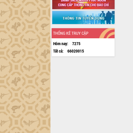
THỐNG KÊ TRUY CẬP
Hôm nay:
7275
Tất cả:
66020015