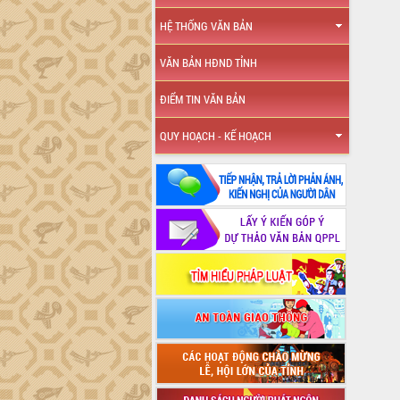
HỆ THỐNG VĂN BẢN
VĂN BẢN HĐND TỈNH
ĐIỂM TIN VĂN BẢN
QUY HOẠCH - KẾ HOẠCH