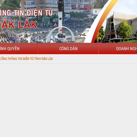
ÍNH QUYỀN
CÔNG DÂN
DOANH NGH
TỬ TỈNH ĐẮK LẮK