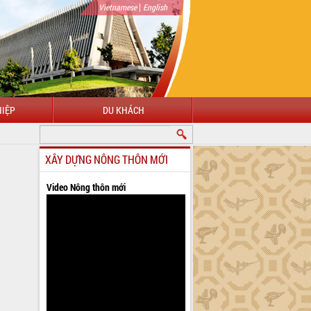
|
Vietnamese
English
IỆP
DU KHÁCH
XÂY DỰNG NÔNG THÔN MỚI
Video Nông thôn mới