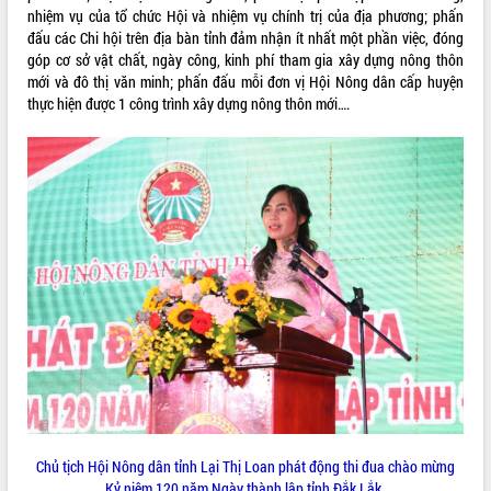
nhiệm vụ của tổ chức Hội và nhiệm vụ chính trị của địa phương; phấn
VIDEO
đấu các Chi hội trên địa bàn tỉnh đảm nhận ít nhất một phần việc, đóng
góp cơ sở vật chất, ngày công, kinh phí tham gia xây dựng nông thôn
Loading the player...
mới và đô thị văn minh; phấn đấu mỗi đơn vị Hội Nông dân cấp huyện
thực hiện được 1 công trình xây dựng nông thôn mới….
Khám bệnh, cấp phát thuốc miễn phí
và tặng quà người dân xã Cư Pui
Hội nghị UBND tỉnh Đắk Lắk thường kỳ
tháng 7/2026
Lễ truy tặng danh hiệu “Bà Mẹ Việt
Nam Anh hùng” và trao Huân chương
Lao động
ALBUM ẢNH
UBND tỉnh Đắk Lắk triển khai nhiệm
vụ 6 tháng cuối năm 2026
Kỳ họp thứ Hai, Hội đồng nhân dân
tỉnh khóa XI quyết nghị nhiều nội dung
quan trọng
Bí thư Tỉnh ủy Lương Nguyễn Minh
Triết thăm, tặng quà người có công với
cách mạng
Chủ tịch Hội Nông dân tỉnh Lại Thị Loan phát động thi đua chào mừng
Rà soát, hoàn thiện hệ thống thiết chế
Kỷ niệm 120 năm Ngày thành lập tỉnh Đắk Lắk.
văn hóa, thể thao đáp ứng yêu cầu