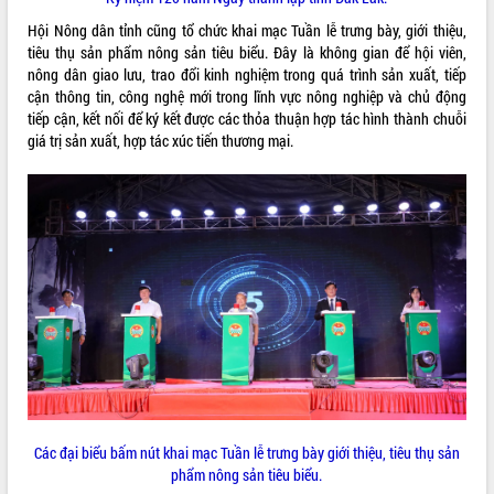
phát triển mới
Hội Nông dân tỉnh cũng tổ chức khai mạc Tuần lễ trưng bày, giới thiệu,
Thường trực HĐND tỉnh Đắk Lắk gặp
tiêu thụ sản phẩm nông sản tiêu biểu. Đây là không gian để hội viên,
mặt Đoàn chuyên gia y tế TP. Hồ Chí
nông dân giao lưu, trao đổi kinh nghiệm trong quá trình sản xuất, tiếp
Minh
cận thông tin, công nghệ mới trong lĩnh vực nông nghiệp và chủ động
tiếp cận, kết nối để ký kết được các thỏa thuận hợp tác hình thành chuỗi
Lễ truy điệu và an táng hài cốt liệt sĩ
giá trị sản xuất, hợp tác xúc tiến thương mại.
tại Nghĩa trang Liệt sĩ xã Sơn Hòa
Bàn giải pháp tháo gỡ khó khăn trong
xuất khẩu sầu riêng và triển khai quy
định EUDR
Thứ trưởng Bộ Nông nghiệp và Môi
trường Nguyễn Hoàng Hiệp khảo sát
vùng trồng và doanh nghiệp đóng gói
sầu riêng tại Đắk Lắk
Trình diễn nghệ thuật chế biến các
món ăn từ sầu riêng
Đắk Lắk công bố Quy hoạch và xúc
tiến đầu tư tỉnh
Ngành cá ngừ Đắk Lắk chủ động thích
Các đại biểu bấm nút khai mạc Tuần lễ trưng bày giới thiệu, tiêu thụ sản
ứng để giữ vững thị trường xuất khẩu
phẩm nông sản tiêu biểu.
Diễn đàn Kinh tế tư nhân Việt Nam đột