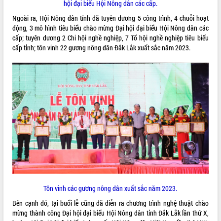
hội đại biểu Hội Nông dân các cấp.
Tháo gỡ những vướng mắc, đẩy mạnh
Ngoài ra, Hội Nông dân tỉnh đã tuyên dương 5 công trình, 4 chuỗi hoạt
công tác cải cách thủ tục hành chính
động, 3 mô hình tiêu biểu chào mừng Đại hội đại biểu Hội Nông dân các
tại Trung tâm Phục vụ hành chính
cấp; tuyên dương 2 Chi hội nghề nghiệp, 7 Tổ hội nghề nghiệp tiêu biểu
công tỉnh
cấp tỉnh; tôn vinh 22 gương nông dân Đắk Lắk xuất sắc năm 2023.
Đắk Lắk: Tôn vinh 46 giải pháp tại Hội
thi Sáng tạo Kỹ thuật 2024 - 2025
Đắk Lắk rà soát, điều chỉnh Đề án 190
về phát triển nuôi trồng thủy sản
Phó Chủ tịch UBND tỉnh Đắk Lắk
Trương Công Thái kiểm tra thực địa
Dự án cao tốc Khánh Hòa - Buôn Ma
Thuột
Định vị cà phê Việt Nam như một “di
sản sống” trong dòng chảy toàn cầu
Xây dựng nông thôn mới: Nâng cao đời
sống người dân từ những mô hình thiết
thực
Tôn vinh các gương nông dân xuất sắc năm 2023.
Quyết liệt tháo gỡ vướng mắc, đẩy
nhanh tiến độ các dự án trọng điểm
Bên cạnh đó, tại buổi lễ cũng đã diễn ra chương trình nghệ thuật chào
trong Khu kinh tế Nam Phú Yên
mừng thành công Đại hội đại biểu Hội Nông dân tỉnh Đắk Lắk lần thứ X,