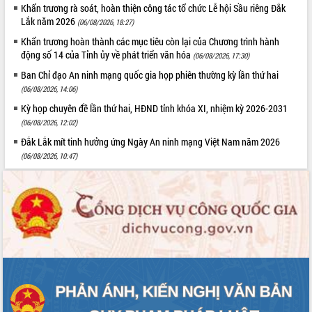
Khẩn trương rà soát, hoàn thiện công tác tổ chức Lễ hội Sầu riêng Đắk
Tập huấn ứng dụng trí tuệ nhân tạo (AI)
Lắk năm 2026
(06/08/2026, 18:27)
trong thương mại điện tử năm 2026
Đoàn đại biểu Quốc hội tỉnh Đắk Lắk
Khẩn trương hoàn thành các mục tiêu còn lại của Chương trình hành
động số 14 của Tỉnh ủy về phát triển văn hóa
trao đổi thông tin trước Kỳ họp thứ
(06/08/2026, 17:30)
nhất, Quốc hội khóa XVI
Ban Chỉ đạo An ninh mạng quốc gia họp phiên thường kỳ lần thứ hai
Quyết liệt cải cách hành chính, khơi
(06/08/2026, 14:06)
thông nguồn lực phát triển
Kỳ họp chuyên đề lần thứ hai, HĐND tỉnh khóa XI, nhiệm kỳ 2026-2031
Nâng cao hiệu lực, hiệu quả HĐND
(06/08/2026, 12:02)
tỉnh thông qua hiện đại hóa hành chính
Đắk Lắk mít tinh hưởng ứng Ngày An ninh mạng Việt Nam năm 2026
Xã Ea Phê gắn cải cách hành chính với
(06/08/2026, 10:47)
chuyển đổi số
Phó Chủ tịch Thường trực UBND tỉnh
Hồ Thị Nguyên Thảo làm việc tại Trung
tâm Phục vụ hành chính công xã Ea
Phê
Xây dựng nền hành chính số đồng
hành cùng nông dân dân, doanh nghiệp
Giai đoạn 2026-2030, Đắk Lắk phấn
đấu có 77% xã đạt chuẩn nông thôn
mới