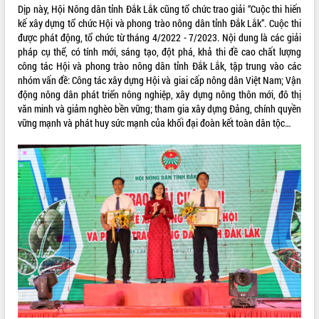
phá cơ chế - Hợp tác công tư
Dịp này, Hội Nông dân tỉnh Đắk Lắk cũng tổ chức trao giải “Cuộc thi hiến
kế xây dựng tổ chức Hội và phong trào nông dân tỉnh Đắk Lắk”. Cuộc thi
Đề án 06 tạo bước ngoặt đột phá trong
được phát động, tổ chức từ tháng 4/2022 - 7/2023. Nội dung là các giải
cải cách hành chính tỉnh Đắk Lắk
pháp cụ thể, có tính mới, sáng tạo, đột phá, khả thi đề cao chất lượng
Kết nối tour, đẩy mạnh chuyển đổi số
công tác Hội và phong trào nông dân tỉnh Đắk Lắk, tập trung vào các
để phát triển du lịch Đắk Lắk
nhóm vấn đề: Công tác xây dựng Hội và giai cấp nông dân Việt Nam; Vận
Khởi động Dự án Đầu tư xây dựng hạ
động nông dân phát triển nông nghiệp, xây dựng nông thôn mới, đô thị
tầng kỹ thuật Cụm công nghiệp Tân
văn minh và giảm nghèo bền vững; tham gia xây dựng Đảng, chính quyền
Tiến
vững mạnh và phát huy sức mạnh của khối đại đoàn kết toàn dân tộc…
Gặp mặt các cơ quan báo chí nhân Kỷ
niệm 101 năm Ngày Báo chí Cách
mạng Việt Nam
Đắk Lắk sơ kết 4 năm triển khai thực
hiện Đề án 06 của Chính phủ
Họp báo thông tin về Hội nghị Công bố
Quy hoạch và Xúc tiến đầu tư tỉnh Đắk
Lắk
Khơi thông điểm nghẽn, đẩy nhanh
giải ngân vốn khắc phục thiên tai
HĐND tỉnh thông qua điều chỉnh Quy
hoạch tỉnh thời kỳ 2021-2030