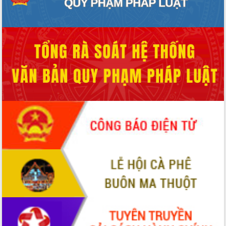
Chuyển đổi số 'mở đường' cho nông
nghiệp Đắk Lắk tăng trưởng bứt phá
Triển khai đồng bộ đo đạc, lập hồ sơ
địa chính, hoàn thiện cơ sở dữ liệu đất
đai
Ứng dụng sinh trắc học - Bước tiến
trong hành trình chuyển đổi số tại Đắk
Lắk
Đắk Lắk nâng cao hiệu quả công tác
Đảng từ Sổ tay đảng viên điện tử
Đắk Lắk đẩy mạnh nuôi biển công
nghệ, hướng tới phát triển thủy sản
bền vững
Tập huấn nâng cao năng lực triển khai
chuyển đổi số cho cán bộ, công chức
cấp xã
Đắk Lắk phát động hưởng ứng Ngày
Quyền của người tiêu dùng Việt Nam
2026
Đẩy mạnh cải cách hành chính, quyết
tâm đạt được mục tiêu tăng trưởng