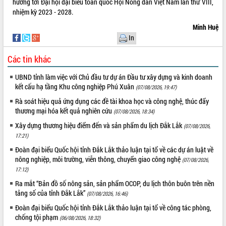
hướng tới Đại hội đại biểu toàn quốc Hội Nông dân Việt Nam lần thứ VIII,
Hòn Yến phát triển du lịch gắn với bảo
nhiệm kỳ 2023 - 2028.
tồn biển
Lấy ý kiến điều chỉnh Quy hoạch tỉnh
Minh Huệ
Đắk Lắk thời kỳ 2021-2030, tầm nhìn
In
đến năm 2050
Các tin khác
Phát động chiến dịch 30 ngày đêm
giải phóng mặt bằng Tuyến đường bộ
UBND tỉnh làm việc với Chủ đầu tư dự án Đầu tư xây dựng và kinh doanh
ven biển
kết cấu hạ tầng Khu công nghiệp Phú Xuân
(07/08/2026, 19:47)
Đắk Lắk nỗ lực thúc đẩy tăng trưởng
Rà soát hiệu quả ứng dụng các đề tài khoa học và công nghệ, thúc đẩy
kinh tế từ 10% trở lên trong Quý
thương mại hóa kết quả nghiên cứu
II/2026
(07/08/2026, 18:34)
Đắk Lắk ký kết thỏa thuận hợp tác về
Xây dựng thương hiệu điểm đến và sản phẩm du lịch Đắk Lắk
(07/08/2026,
chuyển đổi số giai đoạn 2026 – 2030
17:21)
với Tập đoàn Bưu chính Viễn thông
Đoàn đại biểu Quốc hội tỉnh Đắk Lắk thảo luận tại tổ về các dự án luật về
Việt Nam
nông nghiệp, môi trường, viễn thông, chuyển giao công nghệ
(07/08/2026,
Thứ trưởng Bộ Y tế làm việc với tỉnh
17:12)
Đắk Lắk về phát triển nhân lực y tế
Ra mắt “Bản đồ số nông sản, sản phẩm OCOP, du lịch thôn buôn trên nền
cho trạm y tế cấp xã
tảng số của tỉnh Đắk Lắk”
(07/08/2026, 16:46)
Du lịch Đắk Lắk nâng tầm trải nghiệm
Đoàn đại biểu Quốc hội tỉnh Đắk Lắk thảo luận tại tổ về công tác phòng,
du khách thông qua Hệ thống cơ sở dữ
chống tội phạm
(06/08/2026, 18:32)
liệu và Bản đồ số