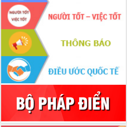
chúc mừng các bệnh viện nhân Ngày
Thầy thuốc Việt Nam
Rộn ràng lễ hội truyền thống Sông
nước Đà Nông lần thứ I năm 2026
Kỳ họp Chuyên đề lần thứ Năm, HĐND
tỉnh Đắk Lắk thông qua các nghị quyết
quan trọng
Thống nhất danh sách giới thiệu ứng
cử đại biểu Quốc hội khoá XVI và đại
biểu HĐND tỉnh Đắk Lắk, nhiệm kỳ
2026-2031
Phát động hai phong trào thi đua quan
trọng trong kỷ nguyên mới
Hội nghị lần thứ tư Ban Chỉ đạo công
tác bầu cử tỉnh Đắk Lắk
Hội nghị Báo cáo viên Trung ương
tháng 01/2026
Phó Thủ tướng Hồ Quốc Dũng đánh giá
cao kết quả Chiến dịch Quang Trung
tại Đắk Lắk