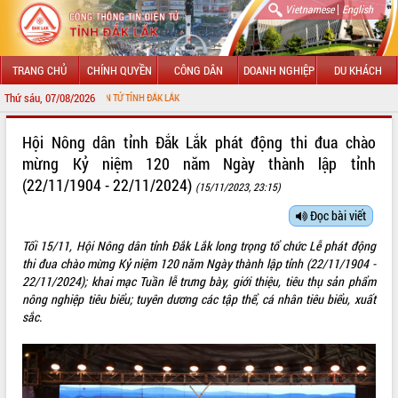
|
Vietnamese
English
TRANG CHỦ
CHÍNH QUYỀN
CÔNG DÂN
DOANH NGHIỆP
DU KHÁCH
Thứ sáu, 07/08/2026
 TIN ĐIỆN TỬ TỈNH ĐẮK LẮK
GIỚI THIỆU
Hội Nông dân tỉnh Đắk Lắk phát động thi đua chào
mừng Kỷ niệm 120 năm Ngày thành lập tỉnh
LÃNH ĐẠO UBND TỈNH
(22/11/1904 - 22/11/2024)
(15/11/2023, 23:15)
TIN TỨC SỰ KIỆN
Đọc bài viết
SỞ, BAN, NGÀNH
Tối 15/11, Hội Nông dân tỉnh Đắk Lắk long trọng tổ chức Lễ phát động
thi đua chào mừng Kỷ niệm 120 năm Ngày thành lập tỉnh (22/11/1904 -
UBND CÁC XÃ, PHƯỜNG
22/11/2024); khai mạc Tuần lễ trưng bày, giới thiệu, tiêu thụ sản phẩm
nông nghiệp tiêu biểu; tuyên dương các tập thể, cá nhân tiêu biểu, xuất
THÔNG TIN CHỈ ĐẠO ĐIỀU HÀNH
sắc.
HỆ THỐNG VĂN BẢN
VĂN BẢN HĐND TỈNH