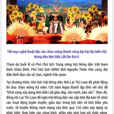
ĐIỂM TIN VĂN BẢN
QUY HOẠCH - KẾ HOẠCH
Tiết mục nghệ thuật đặc sắc chào mừng thành công Đại hội đại biểu Hội
Nông dân tỉnh Đắk Lắk lần thứ X.
Tham dự buổi lễ có Phó Chủ tịch Trung ương Hội Nông dân Việt Nam
Đinh Khắc Đính; Phó Chủ tịch UBND tỉnh Nguyễn Thiên Văn cùng đại
diện lãnh đạo các sở, ban, ngành hữu quan.
Tại chương trình, Chủ tịch Hội Nông dân tỉnh Lại Thị Loan đã phát động
thi đua chào mừng Kỷ niệm 120 năm Ngày thành lập tỉnh với chủ đề
“Khát vọng xây dựng tỉnh Đắk Lắk giàu đẹp, văn minh, bản sắc”. Theo đó,
đồng chí Lại Thị Loan đề nghị Hội Nông dân các cấp trên địa bàn tổ chức
các hoạt động tuyên truyền, giáo dục trong hội viên về tinh thần yêu
nước, về truyền thống cách mạng của tỉnh qua 120 năm xây dựng và
phát triển; thực hiện các công trình, phần việc phù hợp với chức năng,