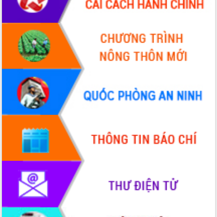
hai con số trong năm 2026
Tổ chức trang trọng Lễ hội Đền thờ
Lương Văn Chánh năm 2026
Phó Bí thư Tỉnh ủy Đắk Lắk Đỗ Hữu
Huy giữ chức Bí thư Đảng ủy Ủy Ban
Nhân dân tỉnh
Bệnh án điện tử thúc đẩy chuyển đổi
số y tế tại Đắk Lắk
Chuyển đổi số thư viện: Mở rộng
không gian tri thức trong thời đại số
Đánh giá, rút kinh nghiệm công tác tổ
chức diễn tập trước ngày bầu cử
Chương trình “Gặp gỡ hữu nghị –
Friendship Meeting New Year 2026”
Bầu cử Quốc hội và HĐND: Cử tri Đắk
Lắk gửi gắm niềm tin, kỳ vọng vào lá
phiếu
Đắk Lắk sẵn sàng các điều kiện cho
Ngày hội bầu cử đại biểu Quốc hội
khóa XVI và HĐND các cấp nhiệm kỳ