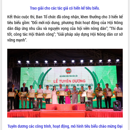
Hội thảo góp ý hồ sơ điều chỉnh quy
hoạch tỉnh Đắk Lắk thời kỳ 2021-2030,
Trao giải cho các tác giả có hiến kế tiêu biểu.
tầm nhìn đến năm 2050
Kết thúc cuộc thi, Ban Tổ chức đã công nhận, khen thưởng cho 3 hiến kế
Nâng cao hiệu quả hoạt động của các
tiêu biểu gồm: “Đổi mới nội dung, phương thức hoạt động của Hội Nông
doanh nghiệp nhà nước
dân đáp ứng nhu cầu và nguyện vọng của hội viên nông dân”; “Thi đua
Hội nghị triển khai kết nối mạng
tốt, công tác Hội thành công”; “Giải pháp xây dựng Hội Nông dân cơ sở
truyền số liệu chuyên dùng phục vụ cơ
vững mạnh”.
quan Đảng, Nhà nước
Lễ phát động chuỗi hoạt động chung
tay làm sạch môi trường
Xã Ea Kar bước chuyển mình trong
công tác cải cách hành chính mô hình
mới
UBND tỉnh họp báo định kỳ tháng 4
năm 2026
Hội thảo khoa học “Giải pháp thúc đẩy
phát triển nền kinh tế xanh tại tỉnh
Đắk Lắk”
Tăng cường giám sát, đôn đốc thực
hiện nhiệm vụ quản lý tài sản công
Tuyên dương các công trình, hoạt động, mô hình tiêu biểu chào mừng Đại
hàng tuần