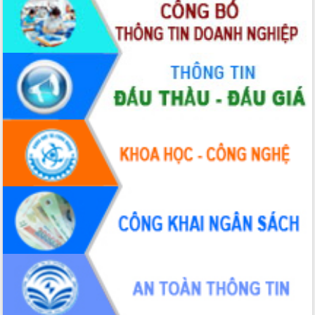
2026-2031
Đảm bảo cuộc bầu cử đại biểu Quốc
hội và đại biểu HĐND các cấp diễn ra
an toàn, hiệu quả, đúng quy định
Thủ tướng Chính phủ Phạm Minh Chính
kiểm tra, chỉ đạo hoàn thành các dự
án cao tốc và thăm khu tái định cư tại
Đắk Lắk
Sôi nổi Hội đua ngựa truyền thống Gò
Thì Thùng mừng Xuân Bính Ngọ 2026
Lãnh đạo tỉnh dâng hương tưởng niệm
tại Đập Đồng Cam đầu Xuân Bính Ngọ
Ngành nông nghiệp phấn đấu tăng
trưởng đạt 5,86% trong năm 2026
UBND tỉnh Đắk Lắk triển khai công tác
quốc phòng, quân sự địa phương năm
2026
Đắk Lắk tập trung toàn lực khắc phục
tồn tại IUU, sẵn sàng làm việc với
Đoàn thanh tra EC
Chủ tịch UBND tỉnh Tạ Anh Tuấn thăm,