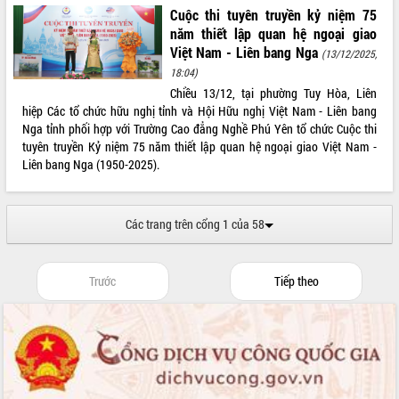
để phát triển du lịch Đắk Lắk
Cuộc thi tuyên truyền kỷ niệm 75
Khởi động Dự án Đầu tư xây dựng hạ
năm thiết lập quan hệ ngoại giao
tầng kỹ thuật Cụm công nghiệp Tân
Việt Nam - Liên bang Nga
(13/12/2025,
Tiến
18:04)
Gặp mặt các cơ quan báo chí nhân Kỷ
Chiều 13/12, tại phường Tuy Hòa, Liên
niệm 101 năm Ngày Báo chí Cách
hiệp Các tổ chức hữu nghị tỉnh và Hội Hữu nghị Việt Nam - Liên bang
mạng Việt Nam
Nga tỉnh phối hợp với Trường Cao đẳng Nghề Phú Yên tổ chức Cuộc thi
tuyên truyền Kỷ niệm 75 năm thiết lập quan hệ ngoại giao Việt Nam -
Đắk Lắk sơ kết 4 năm triển khai thực
Liên bang Nga (1950-2025).
hiện Đề án 06 của Chính phủ
Họp báo thông tin về Hội nghị Công bố
Quy hoạch và Xúc tiến đầu tư tỉnh Đắk
Lắk
Các trang trên cổng 1 của 58
Khơi thông điểm nghẽn, đẩy nhanh
giải ngân vốn khắc phục thiên tai
Trước
Tiếp theo
HĐND tỉnh thông qua điều chỉnh Quy
hoạch tỉnh thời kỳ 2021-2030
Hội thảo góp ý hồ sơ điều chỉnh quy
hoạch tỉnh Đắk Lắk thời kỳ 2021-2030,
tầm nhìn đến năm 2050
Nâng cao hiệu quả hoạt động của các