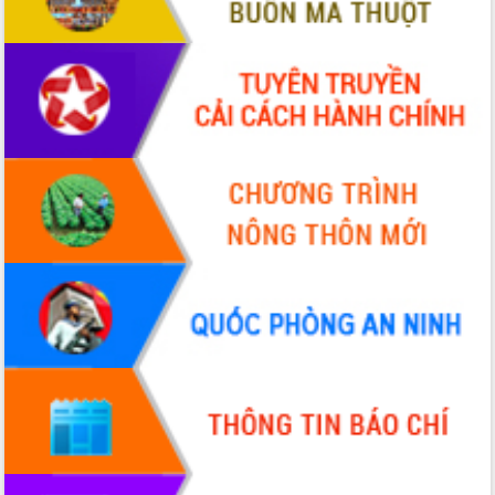
Đắk Lắk: Tôn vinh 46 giải pháp tại Hội
thi Sáng tạo Kỹ thuật 2024 - 2025
Đắk Lắk rà soát, điều chỉnh Đề án 190
về phát triển nuôi trồng thủy sản
Phó Chủ tịch UBND tỉnh Đắk Lắk
Trương Công Thái kiểm tra thực địa
Dự án cao tốc Khánh Hòa - Buôn Ma
Thuột
Định vị cà phê Việt Nam như một “di
sản sống” trong dòng chảy toàn cầu
Xây dựng nông thôn mới: Nâng cao đời
sống người dân từ những mô hình thiết
thực
Quyết liệt tháo gỡ vướng mắc, đẩy
nhanh tiến độ các dự án trọng điểm
trong Khu kinh tế Nam Phú Yên
Hòn Yến phát triển du lịch gắn với bảo
tồn biển
Lấy ý kiến điều chỉnh Quy hoạch tỉnh
Đắk Lắk thời kỳ 2021-2030, tầm nhìn