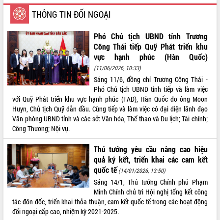
THÔNG TIN ĐỐI NGOẠI
VIDEO
Loading the player...
Phó Chủ tịch UBND tỉnh Trương
Công Thái tiếp Quỹ Phát triển khu
Lễ truy tặng danh hiệu “Bà Mẹ Việt
vực hạnh phúc (Hàn Quốc)
Nam Anh hùng” và trao Huân chương
Lao động
(11/06/2026, 10:33)
UBND tỉnh Đắk Lắk triển khai nhiệm
Sáng 11/6, đồng chí Trương Công Thái -
vụ 6 tháng cuối năm 2026
Phó Chủ tịch UBND tỉnh tiếp và làm việc
với Quỹ Phát triển khu vực hạnh phúc (FAD), Hàn Quốc do ông Moon
Kỳ họp thứ Hai, Hội đồng nhân dân
Huyn, Chủ tịch Quỹ dẫn đầu. Cùng tiếp và làm việc có đại diện lãnh đạo
tỉnh khóa XI quyết nghị nhiều nội dung
Văn phòng UBND tỉnh và các sở: Văn hóa, Thể thao và Du lịch; Tài chính;
quan trọng
ALBUM ẢNH
Công Thương; Nội vụ.
Bí thư Tỉnh ủy Lương Nguyễn Minh
Triết thăm, tặng quà người có công với
Thủ tướng yêu cầu nâng cao hiệu
cách mạng
quả ký kết, triển khai các cam kết
Rà soát, hoàn thiện hệ thống thiết chế
quốc tế
(14/01/2026, 13:50)
văn hóa, thể thao đáp ứng yêu cầu
Sáng 14/1, Thủ tướng Chính phủ Phạm
phát triển mới
Minh Chính chủ trì Hội nghị tổng kết công
Thường trực HĐND tỉnh Đắk Lắk gặp
tác đôn đốc, triển khai thỏa thuận, cam kết quốc tế trong các hoạt động
mặt Đoàn chuyên gia y tế TP. Hồ Chí
đối ngoại cấp cao, nhiệm kỳ 2021-2025.
Minh
LIÊN KẾT WEB