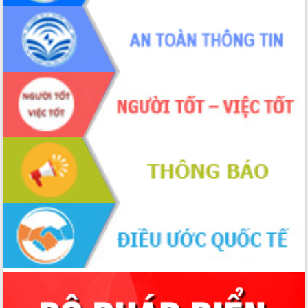
nhất, Quốc hội khóa XVI
Quyết liệt cải cách hành chính, khơi
thông nguồn lực phát triển
Nâng cao hiệu lực, hiệu quả HĐND
tỉnh thông qua hiện đại hóa hành chính
Xã Ea Phê gắn cải cách hành chính với
chuyển đổi số
Phó Chủ tịch Thường trực UBND tỉnh
Hồ Thị Nguyên Thảo làm việc tại Trung
tâm Phục vụ hành chính công xã Ea
Phê
Xây dựng nền hành chính số đồng
hành cùng nông dân dân, doanh nghiệp
Giai đoạn 2026-2030, Đắk Lắk phấn
đấu có 77% xã đạt chuẩn nông thôn
mới
Chuyển đổi số 'mở đường' cho nông
nghiệp Đắk Lắk tăng trưởng bứt phá
Triển khai đồng bộ đo đạc, lập hồ sơ
địa chính, hoàn thiện cơ sở dữ liệu đất
đai