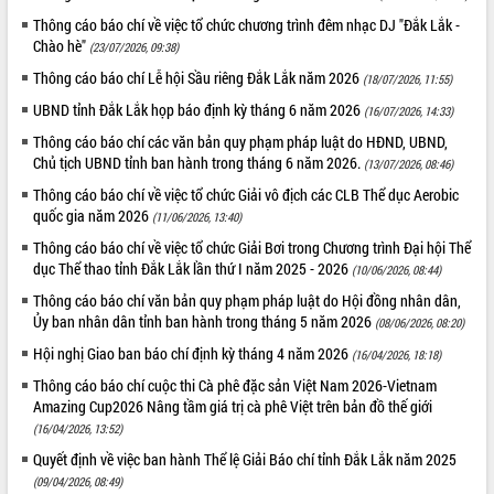
Thông cáo báo chí về việc tổ chức chương trình đêm nhạc DJ "Đắk Lắk -
ĐIỂM TIN VĂN BẢN
Chào hè"
(23/07/2026, 09:38)
QUY HOẠCH - KẾ HOẠCH
Thông cáo báo chí Lễ hội Sầu riêng Đắk Lắk năm 2026
(18/07/2026, 11:55)
UBND tỉnh Đắk Lắk họp báo định kỳ tháng 6 năm 2026
(16/07/2026, 14:33)
Thông cáo báo chí các văn bản quy phạm pháp luật do HĐND, UBND,
Chủ tịch UBND tỉnh ban hành trong tháng 6 năm 2026.
(13/07/2026, 08:46)
Thông cáo báo chí về việc tổ chức Giải vô địch các CLB Thể dục Aerobic
quốc gia năm 2026
(11/06/2026, 13:40)
Thông cáo báo chí về việc tổ chức Giải Bơi trong Chương trình Đại hội Thể
dục Thể thao tỉnh Đắk Lắk lần thứ I năm 2025 - 2026
(10/06/2026, 08:44)
Thông cáo báo chí văn bản quy phạm pháp luật do Hội đồng nhân dân,
Ủy ban nhân dân tỉnh ban hành trong tháng 5 năm 2026
(08/06/2026, 08:20)
Hội nghị Giao ban báo chí định kỳ tháng 4 năm 2026
(16/04/2026, 18:18)
Thông cáo báo chí cuộc thi Cà phê đặc sản Việt Nam 2026-Vietnam
Amazing Cup2026 Nâng tầm giá trị cà phê Việt trên bản đồ thế giới
(16/04/2026, 13:52)
Quyết định về việc ban hành Thể lệ Giải Báo chí tỉnh Đắk Lắk năm 2025
(09/04/2026, 08:49)