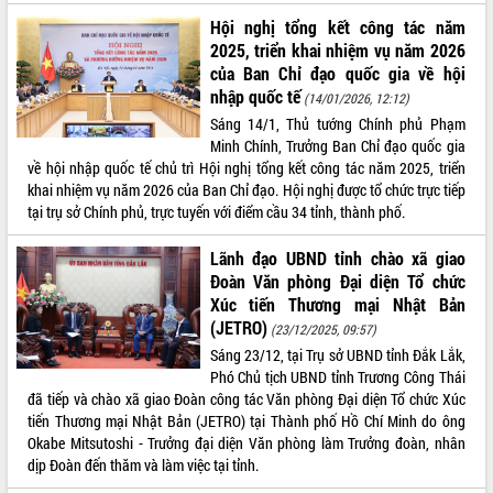
Lễ truy điệu và an táng hài cốt liệt sĩ
Hội nghị tổng kết công tác năm
tại Nghĩa trang Liệt sĩ xã Sơn Hòa
2025, triển khai nhiệm vụ năm 2026
Bàn giải pháp tháo gỡ khó khăn trong
của Ban Chỉ đạo quốc gia về hội
xuất khẩu sầu riêng và triển khai quy
nhập quốc tế
(14/01/2026, 12:12)
THỐNG KÊ TRUY CẬP
định EUDR
Sáng 14/1, Thủ tướng Chính phủ Phạm
Thứ trưởng Bộ Nông nghiệp và Môi
Hôm nay:
438
Minh Chính, Trưởng Ban Chỉ đạo quốc gia
trường Nguyễn Hoàng Hiệp khảo sát
về hội nhập quốc tế chủ trì Hội nghị tổng kết công tác năm 2025, triển
Tất cả:
66013178
vùng trồng và doanh nghiệp đóng gói
khai nhiệm vụ năm 2026 của Ban Chỉ đạo. Hội nghị được tổ chức trực tiếp
sầu riêng tại Đắk Lắk
tại trụ sở Chính phủ, trực tuyến với điểm cầu 34 tỉnh, thành phố.
Trình diễn nghệ thuật chế biến các
món ăn từ sầu riêng
Lãnh đạo UBND tỉnh chào xã giao
Đoàn Văn phòng Đại diện Tổ chức
Đắk Lắk công bố Quy hoạch và xúc
Xúc tiến Thương mại Nhật Bản
tiến đầu tư tỉnh
(JETRO)
(23/12/2025, 09:57)
Ngành cá ngừ Đắk Lắk chủ động thích
Sáng 23/12, tại Trụ sở UBND tỉnh Đắk Lắk,
ứng để giữ vững thị trường xuất khẩu
Phó Chủ tịch UBND tỉnh Trương Công Thái
Diễn đàn Kinh tế tư nhân Việt Nam đột
đã tiếp và chào xã giao Đoàn công tác Văn phòng Đại diện Tổ chức Xúc
phá cơ chế - Hợp tác công tư
tiến Thương mại Nhật Bản (JETRO) tại Thành phố Hồ Chí Minh do ông
Đề án 06 tạo bước ngoặt đột phá trong
Okabe Mitsutoshi - Trưởng đại diện Văn phòng làm Trưởng đoàn, nhân
cải cách hành chính tỉnh Đắk Lắk
dịp Đoàn đến thăm và làm việc tại tỉnh.
Kết nối tour, đẩy mạnh chuyển đổi số