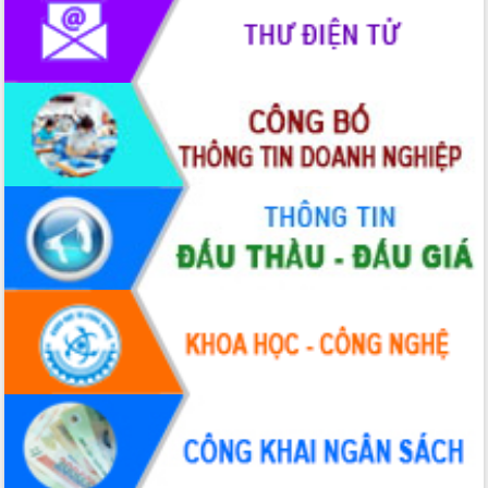
đến năm 2050
Phát động chiến dịch 30 ngày đêm
giải phóng mặt bằng Tuyến đường bộ
ven biển
Đắk Lắk nỗ lực thúc đẩy tăng trưởng
kinh tế từ 10% trở lên trong Quý
II/2026
Đắk Lắk ký kết thỏa thuận hợp tác về
chuyển đổi số giai đoạn 2026 – 2030
với Tập đoàn Bưu chính Viễn thông
Việt Nam
Thứ trưởng Bộ Y tế làm việc với tỉnh
Đắk Lắk về phát triển nhân lực y tế
cho trạm y tế cấp xã
Du lịch Đắk Lắk nâng tầm trải nghiệm
du khách thông qua Hệ thống cơ sở dữ
liệu và Bản đồ số
Tập huấn ứng dụng trí tuệ nhân tạo (AI)
trong thương mại điện tử năm 2026
Đoàn đại biểu Quốc hội tỉnh Đắk Lắk
trao đổi thông tin trước Kỳ họp thứ