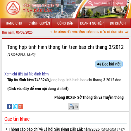
|
Vietnamese
English
TRANG CHỦ
CHÍNH QUYỀN
CÔNG DÂN
DOANH NGHIỆP
DU KHÁCH
Thứ năm, 06/08/2026
CHÀO MỪNG ĐẾN VỚI CỔNG THÔNG TIN ĐIỆN TỬ TỈNH ĐẮK LẮK
GIỚI THIỆU
Tổng hợp tình hình thông tin trên báo chí tháng 3/2012
(17/04/2012, 15:40)
LÃNH ĐẠO UBND TỈNH
Đọc bài viết
TIN TỨC SỰ KIỆN
Xem chi tiết tại file đính kèm
SỞ, BAN, NGÀNH
Tập tin đính kèm
7433240_tong hop tinh hinh bao chi thang 3.2012.doc
(Click vào đây để xem nội dung chi tiết)
UBND CÁC XÃ, PHƯỜNG
Phòng BCXB- Sở Thông tin và Truyền thông
THÔNG TIN CHỈ ĐẠO ĐIỀU HÀNH
In
HỆ THỐNG VĂN BẢN
Các tin khác
VĂN BẢN HĐND TỈNH
Thông cáo báo chí về Lễ hội Sầu riêng Đắk Lắk năm 2026
(05/08/2026, 11:17)