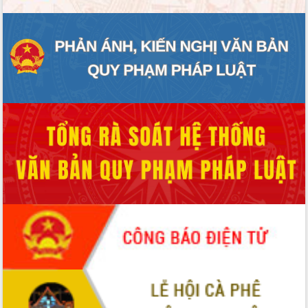
doanh nghiệp nhà nước
Hội nghị triển khai kết nối mạng
truyền số liệu chuyên dùng phục vụ cơ
quan Đảng, Nhà nước
Lễ phát động chuỗi hoạt động chung
tay làm sạch môi trường
Xã Ea Kar bước chuyển mình trong
công tác cải cách hành chính mô hình
mới
UBND tỉnh họp báo định kỳ tháng 4
năm 2026
Hội thảo khoa học “Giải pháp thúc đẩy
phát triển nền kinh tế xanh tại tỉnh
Đắk Lắk”
Tăng cường giám sát, đôn đốc thực
hiện nhiệm vụ quản lý tài sản công
hàng tuần
Tháo gỡ những vướng mắc, đẩy mạnh
công tác cải cách thủ tục hành chính
tại Trung tâm Phục vụ hành chính
công tỉnh