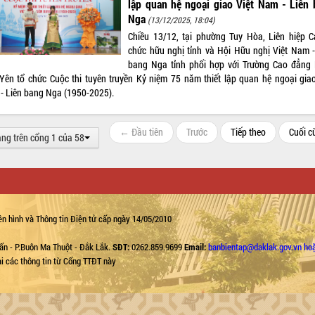
lập quan hệ ngoại giao Việt Nam - Liên
Nga
(13/12/2025, 18:04)
Chiều 13/12, tại phường Tuy Hòa, Liên hiệp C
chức hữu nghị tỉnh và Hội Hữu nghị Việt Nam -
bang Nga tỉnh phối hợp với Trường Cao đẳng
Yên tổ chức Cuộc thi tuyên truyền Kỷ niệm 75 năm thiết lập quan hệ ngoại giao
- Liên bang Nga (1950-2025).
← Đầu tiên
Trước
Tiếp theo
Cuối 
ang trên cổng 1 của 58
n hình và Thông tin Điện tử cấp ngày 14/05/2010
ẩn - P.Buôn Ma Thuột - Đắk Lắk.
SĐT:
0262.859.9699
Email:
banbientap@daklak.gov.vn ho
lại các thông tin từ Cổng TTĐT này