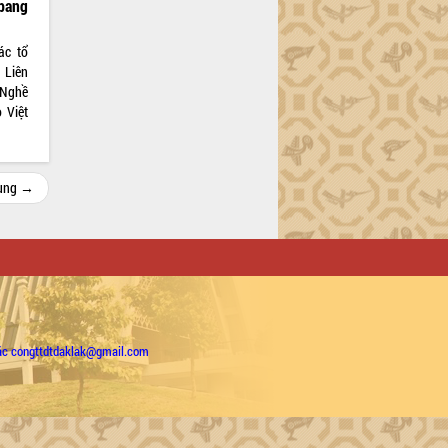
 bang
ác tổ
 Liên
 Nghề
 Việt
cùng →
ặc congttdtdaklak@gmail.com