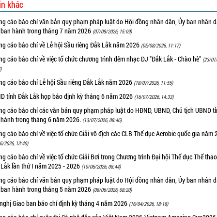
in khác
ng cáo báo chí văn bản quy phạm pháp luật do Hội đồng nhân dân, Ủy ban nhân 
h ban hành trong tháng 7 năm 2026
(07/08/2026, 15:09)
ng cáo báo chí về Lễ hội Sầu riêng Đắk Lắk năm 2026
(05/08/2026, 11:17)
g cáo báo chí về việc tổ chức chương trình đêm nhạc DJ "Đắk Lắk - Chào hè"
(23/07
)
ng cáo báo chí Lễ hội Sầu riêng Đắk Lắk năm 2026
(18/07/2026, 11:55)
D tỉnh Đắk Lắk họp báo định kỳ tháng 6 năm 2026
(16/07/2026, 14:33)
ng cáo báo chí các văn bản quy phạm pháp luật do HĐND, UBND, Chủ tịch UBND t
 hành trong tháng 6 năm 2026.
(13/07/2026, 08:46)
g cáo báo chí về việc tổ chức Giải vô địch các CLB Thể dục Aerobic quốc gia năm
6/2026, 13:40)
g cáo báo chí về việc tổ chức Giải Bơi trong Chương trình Đại hội Thể dục Thể thao
 Lắk lần thứ I năm 2025 - 2026
(10/06/2026, 08:44)
ng cáo báo chí văn bản quy phạm pháp luật do Hội đồng nhân dân, Ủy ban nhân 
h ban hành trong tháng 5 năm 2026
(08/06/2026, 08:20)
 nghị Giao ban báo chí định kỳ tháng 4 năm 2026
(16/04/2026, 18:18)