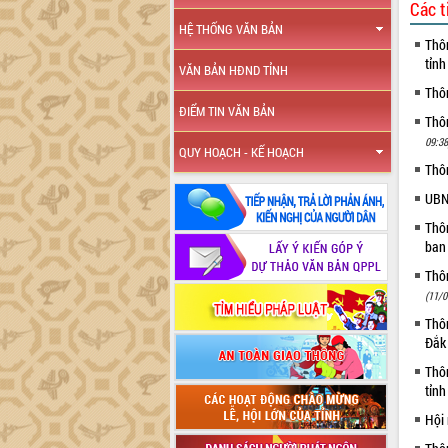
Các t
HỆ THỐNG VĂN BẢN
Thô
tỉn
VĂN BẢN HĐND TỈNH
Thô
ĐIỂM TIN VĂN BẢN
Thôn
09:38
QUY HOẠCH - KẾ HOẠCH
Thô
UBN
Thô
ban
Thôn
(11/0
Thôn
Đắk
Thô
tỉn
Hội