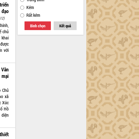
riển
Kém
 đạo
Rất kém
12)
hính,
Bình chọn
Kết quả
ế chủ
 khai
 được
ến với
 Văn
 mại
ó Chủ
ào xã
c Xúc
hố Hồ
 diện
hiết