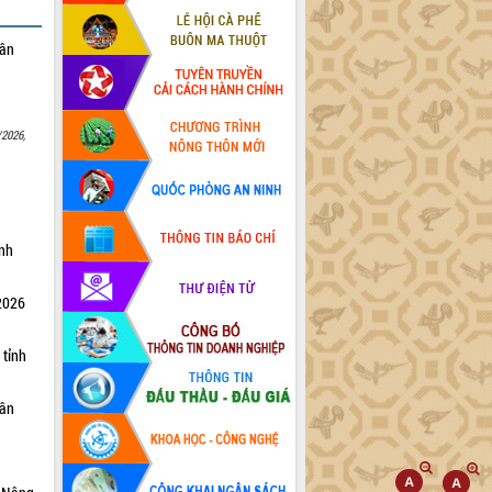
dân
/2026,
ỉnh
 2026
 tỉnh
dân