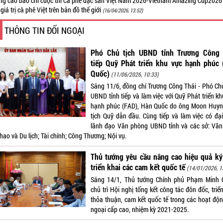
ng cáo báo chí cuộc thi Cà phê đặc sản Việt Nam 2026-Vietnam Amazing Cup202
giá trị cà phê Việt trên bản đồ thế giới
(16/04/2026, 13:52)
THÔNG TIN ĐỐI NGOẠI
Phó Chủ tịch UBND tỉnh Trương Công 
tiếp Quỹ Phát triển khu vực hạnh phúc 
Quốc)
(11/06/2026, 10:33)
Sáng 11/6, đồng chí Trương Công Thái - Phó Chủ
UBND tỉnh tiếp và làm việc với Quỹ Phát triển k
hạnh phúc (FAD), Hàn Quốc do ông Moon Huyn
tịch Quỹ dẫn đầu. Cùng tiếp và làm việc có đại
lãnh đạo Văn phòng UBND tỉnh và các sở: Văn
hao và Du lịch; Tài chính; Công Thương; Nội vụ.
Thủ tướng yêu cầu nâng cao hiệu quả ký
triển khai các cam kết quốc tế
(14/01/2026, 1
Sáng 14/1, Thủ tướng Chính phủ Phạm Minh 
chủ trì Hội nghị tổng kết công tác đôn đốc, triể
thỏa thuận, cam kết quốc tế trong các hoạt độn
ngoại cấp cao, nhiệm kỳ 2021-2025.