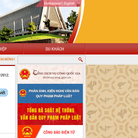
|
Vietnamese
English
IỆP
DU KHÁCH
VỚI CỔNG THÔNG TIN ĐIỆN TỬ TỈNH ĐẮK LẮK
/2012,
viết