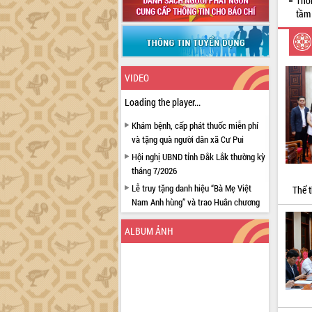
Thô
tầm 
VIDEO
Loading the player...
Khám bệnh, cấp phát thuốc miễn phí
và tặng quà người dân xã Cư Pui
Hội nghị UBND tỉnh Đắk Lắk thường kỳ
tháng 7/2026
Lễ truy tặng danh hiệu “Bà Mẹ Việt
Thể t
Nam Anh hùng” và trao Huân chương
Lao động
ALBUM ẢNH
UBND tỉnh Đắk Lắk triển khai nhiệm
vụ 6 tháng cuối năm 2026
Kỳ họp thứ Hai, Hội đồng nhân dân
tỉnh khóa XI quyết nghị nhiều nội dung
quan trọng
Bí thư Tỉnh ủy Lương Nguyễn Minh