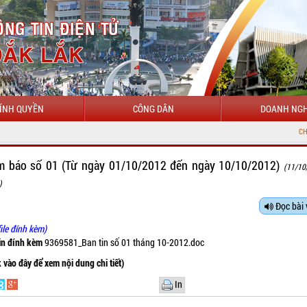
ÍNH QUYỀN
CÔNG DÂN
DOANH NGH
CHÀO MỪNG ĐẾN 
̉m báo số 01 (Từ ngày 01/10/2012 đến ngày 10/10/2012)
(11/10
)
Đọc bài 
ile đính kèm)
tin đính kèm
9369581_Ban tin số 01 tháng 10-2012.doc
k vào đây để xem nội dung chi tiết)
In