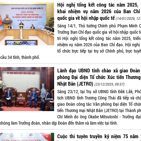
Hội nghị tổng kết công tác năm 2025, t
khai nhiệm vụ năm 2026 của Ban Chỉ
quốc gia về hội nhập quốc tế
(14/01/2026, 12:
Sáng 14/1, Thủ tướng Chính phủ Phạm Minh C
Trưởng Ban Chỉ đạo quốc gia về hội nhập quốc t
trì Hội nghị tổng kết công tác năm 2025, triển
nhiệm vụ năm 2026 của Ban Chỉ đạo. Hội nghị
tổ chức trực tiếp tại trụ sở Chính phủ, trực tuy
cầu 34 tỉnh, thành phố.
Lãnh đạo UBND tỉnh chào xã giao Đoàn
phòng Đại diện Tổ chức Xúc tiến Thương
Nhật Bản (JETRO)
(23/12/2025, 09:57)
Sáng 23/12, tại Trụ sở UBND tỉnh Đắk Lắk, Ph
tịch UBND tỉnh Trương Công Thái đã tiếp và ch
giao Đoàn công tác Văn phòng Đại diện Tổ chứ
tiến Thương mại Nhật Bản (JETRO) tại Thành p
Chí Minh do ông Okabe Mitsutoshi - Trưởng đại
phòng làm Trưởng đoàn, nhân dịp Đoàn đến thăm và làm việc tại tỉnh.
Cuộc thi tuyên truyền kỷ niệm 75 năm t