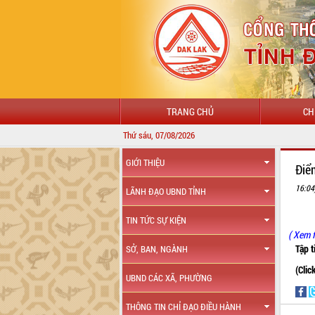
TRANG CHỦ
CH
Thứ sáu, 07/08/2026
GIỚI THIỆU
Điê
16:04
LÃNH ĐẠO UBND TỈNH
TIN TỨC SỰ KIỆN
( Xem f
Tập 
SỞ, BAN, NGÀNH
(Clic
UBND CÁC XÃ, PHƯỜNG
THÔNG TIN CHỈ ĐẠO ĐIỀU HÀNH