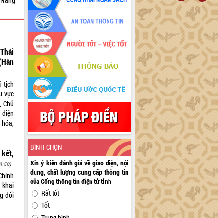
6 Nâng
Thái
(Hàn
 tịch
hu vực
, Chủ
 diện
 hóa,
BÌNH CHỌN
 kết,
Xin ý kiến đánh giá về giao diện, nội
3:50)
dung, chất lượng cung cấp thông tin
Chính
của Cổng thông tin điện tử tỉnh
n khai
Rất tốt
g đối
Tốt
Trung bình