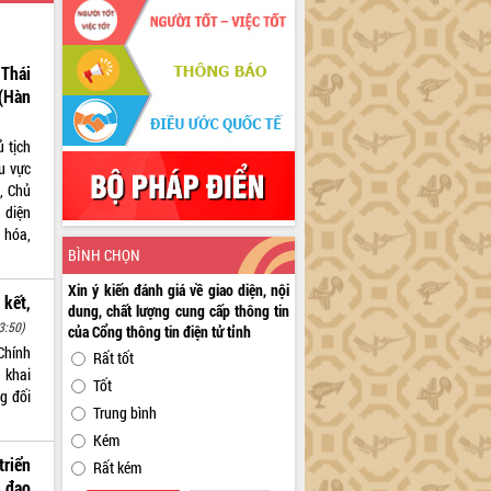
Thái
(Hàn
 tịch
hu vực
, Chủ
 diện
 hóa,
BÌNH CHỌN
Xin ý kiến đánh giá về giao diện, nội
 kết,
dung, chất lượng cung cấp thông tin
3:50)
của Cổng thông tin điện tử tỉnh
Chính
Rất tốt
n khai
Tốt
g đối
Trung bình
Kém
riển
Rất kém
 đạo