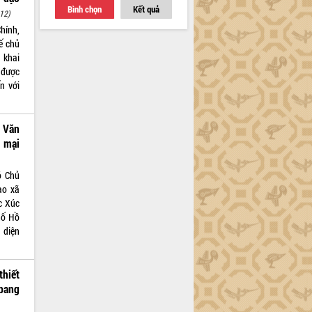
Bình chọn
Kết quả
12)
hính,
ế chủ
 khai
 được
ến với
 Văn
 mại
ó Chủ
ào xã
c Xúc
hố Hồ
 diện
hiết
 bang