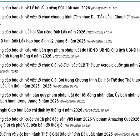
ng cáo báo chí về Lễ hội Sầu riêng Đắk Lắk năm 2026
(05/08/2026, 11:17)
g cáo báo chí về việc tổ chức chương trình đêm nhạc DJ "Đắk Lắk - Chào hè"
(23/07
)
ng cáo báo chí Lễ hội Sầu riêng Đắk Lắk năm 2026
(18/07/2026, 11:55)
D tỉnh Đắk Lắk họp báo định kỳ tháng 6 năm 2026
(16/07/2026, 14:33)
ng cáo báo chí các văn bản quy phạm pháp luật do HĐND, UBND, Chủ tịch UBND t
 hành trong tháng 6 năm 2026.
(13/07/2026, 08:46)
g cáo báo chí về việc tổ chức Giải vô địch các CLB Thể dục Aerobic quốc gia năm
6/2026, 13:40)
g cáo báo chí về việc tổ chức Giải Bơi trong Chương trình Đại hội Thể dục Thể thao
 Lắk lần thứ I năm 2025 - 2026
(10/06/2026, 08:44)
ng cáo báo chí văn bản quy phạm pháp luật do Hội đồng nhân dân, Ủy ban nhân 
h ban hành trong tháng 5 năm 2026
(08/06/2026, 08:20)
 nghị Giao ban báo chí định kỳ tháng 4 năm 2026
(16/04/2026, 18:18)
ng cáo báo chí cuộc thi Cà phê đặc sản Việt Nam 2026-Vietnam Amazing Cup202
giá trị cà phê Việt trên bản đồ thế giới
(16/04/2026, 13:52)
t định về việc ban hành Thể lệ Giải Báo chí tỉnh Đắk Lắk năm 2025
(09/04/2026, 08:49)