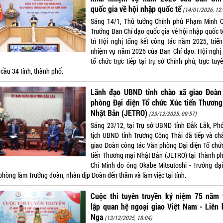
quốc gia về hội nhập quốc tế
(14/01/2026, 12:
Sáng 14/1, Thủ tướng Chính phủ Phạm Minh C
Trưởng Ban Chỉ đạo quốc gia về hội nhập quốc t
trì Hội nghị tổng kết công tác năm 2025, triển
nhiệm vụ năm 2026 của Ban Chỉ đạo. Hội nghị
tổ chức trực tiếp tại trụ sở Chính phủ, trực tuy
cầu 34 tỉnh, thành phố.
Lãnh đạo UBND tỉnh chào xã giao Đoàn
phòng Đại diện Tổ chức Xúc tiến Thương
Nhật Bản (JETRO)
(23/12/2025, 09:57)
Sáng 23/12, tại Trụ sở UBND tỉnh Đắk Lắk, Ph
tịch UBND tỉnh Trương Công Thái đã tiếp và ch
giao Đoàn công tác Văn phòng Đại diện Tổ chứ
tiến Thương mại Nhật Bản (JETRO) tại Thành p
Chí Minh do ông Okabe Mitsutoshi - Trưởng đại
phòng làm Trưởng đoàn, nhân dịp Đoàn đến thăm và làm việc tại tỉnh.
Cuộc thi tuyên truyền kỷ niệm 75 năm t
lập quan hệ ngoại giao Việt Nam - Liên
Nga
(13/12/2025, 18:04)