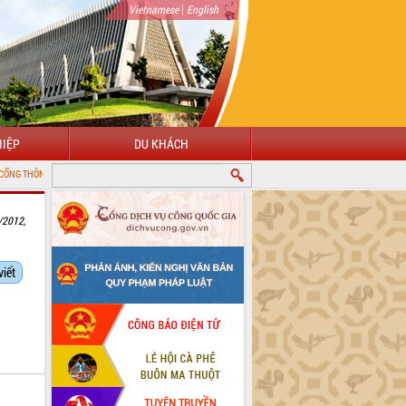
|
Vietnamese
English
IỆP
DU KHÁCH
IN ĐIỆN TỬ TỈNH ĐẮK LẮK
/2012,
viết