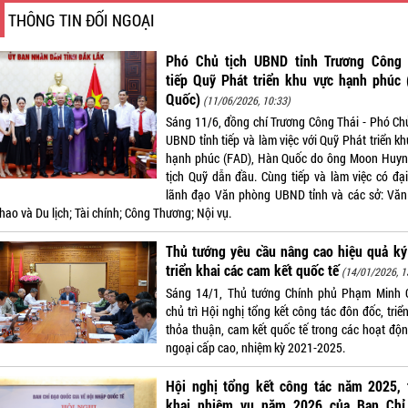
THÔNG TIN ĐỐI NGOẠI
Phó Chủ tịch UBND tỉnh Trương Công 
tiếp Quỹ Phát triển khu vực hạnh phúc 
Quốc)
(11/06/2026, 10:33)
Sáng 11/6, đồng chí Trương Công Thái - Phó Chủ
UBND tỉnh tiếp và làm việc với Quỹ Phát triển k
hạnh phúc (FAD), Hàn Quốc do ông Moon Huyn
tịch Quỹ dẫn đầu. Cùng tiếp và làm việc có đại
lãnh đạo Văn phòng UBND tỉnh và các sở: Văn
hao và Du lịch; Tài chính; Công Thương; Nội vụ.
Thủ tướng yêu cầu nâng cao hiệu quả ký
triển khai các cam kết quốc tế
(14/01/2026, 1
Sáng 14/1, Thủ tướng Chính phủ Phạm Minh 
chủ trì Hội nghị tổng kết công tác đôn đốc, triể
thỏa thuận, cam kết quốc tế trong các hoạt độn
ngoại cấp cao, nhiệm kỳ 2021-2025.
Hội nghị tổng kết công tác năm 2025, t
khai nhiệm vụ năm 2026 của Ban Chỉ