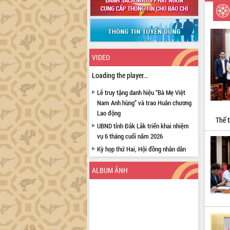
VIDEO
Loading the player...
Lễ truy tặng danh hiệu “Bà Mẹ Việt
Nam Anh hùng” và trao Huân chương
Lao động
Thể t
UBND tỉnh Đắk Lắk triển khai nhiệm
vụ 6 tháng cuối năm 2026
Kỳ họp thứ Hai, Hội đồng nhân dân
tỉnh khóa XI quyết nghị nhiều nội dung
quan trọng
ALBUM ẢNH
Bí thư Tỉnh ủy Lương Nguyễn Minh
Triết thăm, tặng quà người có công với
cách mạng
Rà soát, hoàn thiện hệ thống thiết chế
văn hóa, thể thao đáp ứng yêu cầu