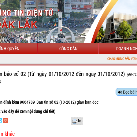
ÍNH QUYỀN
CÔNG DÂN
DOANH NGH
CHÀO MỪNG ĐẾN VỚI CỔNG THÔNG T
̉m báo số 02 (Từ ngày 01/10/2012 đến ngày 31/10/2012)
(05/11
)
Đọc bài 
tin đính kèm
9664789_Ban tin số 02 (10-2012) giao ban.doc
k vào đây để xem nội dung chi tiết)
In
in khác