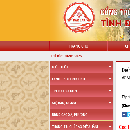
TRANG CHỦ
CH
Thứ năm, 06/08/2026
GIỚI THIỆU
Điê
07:23
LÃNH ĐẠO UBND TỈNH
TIN TỨC SỰ KIỆN
Tập 
SỞ, BAN, NGÀNH
(Clic
UBND CÁC XÃ, PHƯỜNG
Các t
THÔNG TIN CHỈ ĐẠO ĐIỀU HÀNH