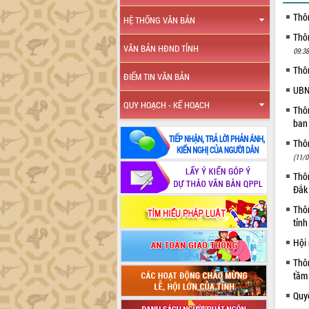
Thô
HỆ THỐNG VĂN BẢN
Thôn
VĂN BẢN HĐND TỈNH
09:38
Thô
ĐIỂM TIN VĂN BẢN
UBN
QUY HOẠCH - KẾ HOẠCH
Thô
ban
Thôn
(11/0
Thôn
Đắk
Thô
tỉn
Hội
Thô
tầm 
Quyế