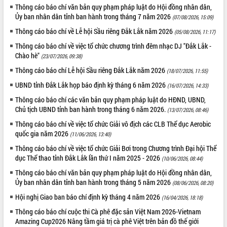
Thông cáo báo chí văn bản quy phạm pháp luật do Hội đồng nhân dân,
ĐIỂM TIN VĂN BẢN
Ủy ban nhân dân tỉnh ban hành trong tháng 7 năm 2026
(07/08/2026, 15:09)
Thông cáo báo chí về Lễ hội Sầu riêng Đắk Lắk năm 2026
(05/08/2026, 11:17)
QUY HOẠCH - KẾ HOẠCH
Thông cáo báo chí về việc tổ chức chương trình đêm nhạc DJ "Đắk Lắk -
Chào hè"
(23/07/2026, 09:38)
Thông cáo báo chí Lễ hội Sầu riêng Đắk Lắk năm 2026
(18/07/2026, 11:55)
UBND tỉnh Đắk Lắk họp báo định kỳ tháng 6 năm 2026
(16/07/2026, 14:33)
Thông cáo báo chí các văn bản quy phạm pháp luật do HĐND, UBND,
Chủ tịch UBND tỉnh ban hành trong tháng 6 năm 2026.
(13/07/2026, 08:46)
Thông cáo báo chí về việc tổ chức Giải vô địch các CLB Thể dục Aerobic
quốc gia năm 2026
(11/06/2026, 13:40)
Thông cáo báo chí về việc tổ chức Giải Bơi trong Chương trình Đại hội Thể
dục Thể thao tỉnh Đắk Lắk lần thứ I năm 2025 - 2026
(10/06/2026, 08:44)
Thông cáo báo chí văn bản quy phạm pháp luật do Hội đồng nhân dân,
Ủy ban nhân dân tỉnh ban hành trong tháng 5 năm 2026
(08/06/2026, 08:20)
Hội nghị Giao ban báo chí định kỳ tháng 4 năm 2026
(16/04/2026, 18:18)
Thông cáo báo chí cuộc thi Cà phê đặc sản Việt Nam 2026-Vietnam
Amazing Cup2026 Nâng tầm giá trị cà phê Việt trên bản đồ thế giới