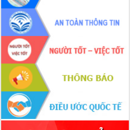
Thứ trưởng Bộ Y tế làm việc với tỉnh
Đắk Lắk về phát triển nhân lực y tế
cho trạm y tế cấp xã
Du lịch Đắk Lắk nâng tầm trải nghiệm
du khách thông qua Hệ thống cơ sở dữ
liệu và Bản đồ số
Tập huấn ứng dụng trí tuệ nhân tạo (AI)
trong thương mại điện tử năm 2026
Đoàn đại biểu Quốc hội tỉnh Đắk Lắk
trao đổi thông tin trước Kỳ họp thứ
nhất, Quốc hội khóa XVI
Quyết liệt cải cách hành chính, khơi
thông nguồn lực phát triển
Nâng cao hiệu lực, hiệu quả HĐND
tỉnh thông qua hiện đại hóa hành chính
Xã Ea Phê gắn cải cách hành chính với
chuyển đổi số
Phó Chủ tịch Thường trực UBND tỉnh
Hồ Thị Nguyên Thảo làm việc tại Trung
tâm Phục vụ hành chính công xã Ea
Phê