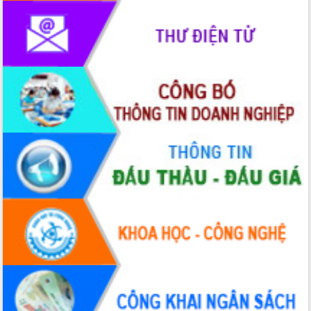
Xây dựng nông thôn mới: Nâng cao đời
sống người dân từ những mô hình thiết
thực
Quyết liệt tháo gỡ vướng mắc, đẩy
nhanh tiến độ các dự án trọng điểm
trong Khu kinh tế Nam Phú Yên
Hòn Yến phát triển du lịch gắn với bảo
tồn biển
Lấy ý kiến điều chỉnh Quy hoạch tỉnh
Đắk Lắk thời kỳ 2021-2030, tầm nhìn
đến năm 2050
Phát động chiến dịch 30 ngày đêm
giải phóng mặt bằng Tuyến đường bộ
ven biển
Đắk Lắk nỗ lực thúc đẩy tăng trưởng
kinh tế từ 10% trở lên trong Quý
II/2026
Đắk Lắk ký kết thỏa thuận hợp tác về
chuyển đổi số giai đoạn 2026 – 2030
với Tập đoàn Bưu chính Viễn thông
Việt Nam