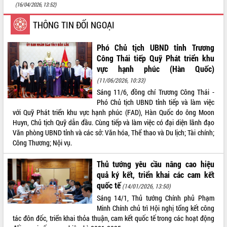
(16/04/2026, 13:52)
VIDEO
THÔNG TIN ĐỐI NGOẠI
Phó Chủ tịch UBND tỉnh Trương
Công Thái tiếp Quỹ Phát triển khu
vực hạnh phúc (Hàn Quốc)
(11/06/2026, 10:33)
Sáng 11/6, đồng chí Trương Công Thái -
Phó Chủ tịch UBND tỉnh tiếp và làm việc
với Quỹ Phát triển khu vực hạnh phúc (FAD), Hàn Quốc do ông Moon
Khám bệnh, cấp phát thuốc miễn phí
Huyn, Chủ tịch Quỹ dẫn đầu. Cùng tiếp và làm việc có đại diện lãnh đạo
và tặng quà người dân xã Cư Pui
Văn phòng UBND tỉnh và các sở: Văn hóa, Thể thao và Du lịch; Tài chính;
Hội nghị UBND tỉnh Đắk Lắk thường kỳ
Công Thương; Nội vụ.
tháng 7/2026
Lễ truy tặng danh hiệu “Bà Mẹ Việt
Thủ tướng yêu cầu nâng cao hiệu
Nam Anh hùng” và trao Huân chương
quả ký kết, triển khai các cam kết
Lao động
quốc tế
(14/01/2026, 13:50)
ALBUM ẢNH
UBND tỉnh Đắk Lắk triển khai nhiệm
Sáng 14/1, Thủ tướng Chính phủ Phạm
vụ 6 tháng cuối năm 2026
Minh Chính chủ trì Hội nghị tổng kết công
Kỳ họp thứ Hai, Hội đồng nhân dân
tác đôn đốc, triển khai thỏa thuận, cam kết quốc tế trong các hoạt động
tỉnh khóa XI quyết nghị nhiều nội dung