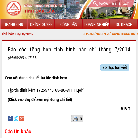
|
Vietnamese
English
TRANG CHỦ
CHÍNH QUYỀN
CÔNG DÂN
DOANH NGHIỆP
DU KHÁCH
Thứ bảy, 08/08/2026
CHÀO MỪNG ĐẾN VỚI CỔNG THÔNG TIN ĐIỆN TỬ TỈ
GIỚI THIỆU
Báo cáo tổng hợp tình hình báo chí tháng 7/2014
(04/08/2014, 15:51)
LÃNH ĐẠO UBND TỈNH
Đọc bài viết
TIN TỨC SỰ KIỆN
Xem nội dung chi tiết tại file đính kèm.
SỞ, BAN, NGÀNH
Tập tin đính kèm
17255745_69-BC-STTTT.pdf
UBND CÁC XÃ, PHƯỜNG
(Click vào đây để xem nội dung chi tiết)
B.B.T
THÔNG TIN CHỈ ĐẠO ĐIỀU HÀNH
In
HỆ THỐNG VĂN BẢN
Các tin khác
VĂN BẢN HĐND TỈNH