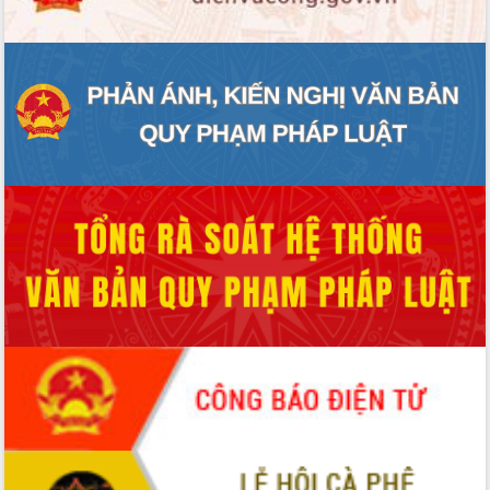
Quy hoạch và Xúc tiến đầu tư tỉnh Đắk
Lắk
Khơi thông điểm nghẽn, đẩy nhanh
giải ngân vốn khắc phục thiên tai
HĐND tỉnh thông qua điều chỉnh Quy
hoạch tỉnh thời kỳ 2021-2030
Hội thảo góp ý hồ sơ điều chỉnh quy
hoạch tỉnh Đắk Lắk thời kỳ 2021-2030,
tầm nhìn đến năm 2050
Nâng cao hiệu quả hoạt động của các
doanh nghiệp nhà nước
Hội nghị triển khai kết nối mạng
truyền số liệu chuyên dùng phục vụ cơ
quan Đảng, Nhà nước
Lễ phát động chuỗi hoạt động chung
tay làm sạch môi trường
Xã Ea Kar bước chuyển mình trong
công tác cải cách hành chính mô hình
mới
UBND tỉnh họp báo định kỳ tháng 4
năm 2026