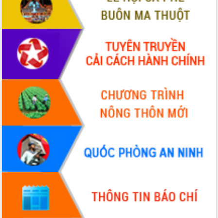
Hội thảo khoa học “Giải pháp thúc đẩy
phát triển nền kinh tế xanh tại tỉnh
Đắk Lắk”
Tăng cường giám sát, đôn đốc thực
hiện nhiệm vụ quản lý tài sản công
hàng tuần
Tháo gỡ những vướng mắc, đẩy mạnh
công tác cải cách thủ tục hành chính
tại Trung tâm Phục vụ hành chính
công tỉnh
Đắk Lắk: Tôn vinh 46 giải pháp tại Hội
thi Sáng tạo Kỹ thuật 2024 - 2025
Đắk Lắk rà soát, điều chỉnh Đề án 190
về phát triển nuôi trồng thủy sản
Phó Chủ tịch UBND tỉnh Đắk Lắk
Trương Công Thái kiểm tra thực địa
Dự án cao tốc Khánh Hòa - Buôn Ma
Thuột
Định vị cà phê Việt Nam như một “di
sản sống” trong dòng chảy toàn cầu