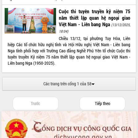
món ăn từ sầu riêng
Đắk Lắk công bố Quy hoạch và xúc
Cuộc thi tuyên truyền kỷ niệm 75
tiến đầu tư tỉnh
năm thiết lập quan hệ ngoại giao
Ngành cá ngừ Đắk Lắk chủ động thích
Việt Nam - Liên bang Nga
(13/12/2025,
ứng để giữ vững thị trường xuất khẩu
18:04)
Diễn đàn Kinh tế tư nhân Việt Nam đột
Chiều 13/12, tại phường Tuy Hòa, Liên
phá cơ chế - Hợp tác công tư
hiệp Các tổ chức hữu nghị tỉnh và Hội Hữu nghị Việt Nam - Liên bang
Nga tỉnh phối hợp với Trường Cao đẳng Nghề Phú Yên tổ chức Cuộc thi
Đề án 06 tạo bước ngoặt đột phá trong
tuyên truyền Kỷ niệm 75 năm thiết lập quan hệ ngoại giao Việt Nam -
cải cách hành chính tỉnh Đắk Lắk
Liên bang Nga (1950-2025).
Kết nối tour, đẩy mạnh chuyển đổi số
để phát triển du lịch Đắk Lắk
Khởi động Dự án Đầu tư xây dựng hạ
Các trang trên cổng 1 của 58
tầng kỹ thuật Cụm công nghiệp Tân
Tiến
Gặp mặt các cơ quan báo chí nhân Kỷ
Trước
Tiếp theo
niệm 101 năm Ngày Báo chí Cách
mạng Việt Nam
Đắk Lắk sơ kết 4 năm triển khai thực
hiện Đề án 06 của Chính phủ
Họp báo thông tin về Hội nghị Công bố