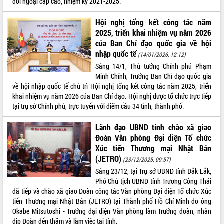
đối ngoại cấp cao, nhiệm kỳ 2021-2025.
quan trọng
Bí thư Tỉnh ủy Lương Nguyễn Minh
Hội nghị tổng kết công tác năm
Triết thăm, tặng quà người có công với
2025, triển khai nhiệm vụ năm 2026
cách mạng
của Ban Chỉ đạo quốc gia về hội
nhập quốc tế
Rà soát, hoàn thiện hệ thống thiết chế
(14/01/2026, 12:12)
văn hóa, thể thao đáp ứng yêu cầu
LIÊN KẾT WEB
Sáng 14/1, Thủ tướng Chính phủ Phạm
phát triển mới
Minh Chính, Trưởng Ban Chỉ đạo quốc gia
về hội nhập quốc tế chủ trì Hội nghị tổng kết công tác năm 2025, triển
Thường trực HĐND tỉnh Đắk Lắk gặp
khai nhiệm vụ năm 2026 của Ban Chỉ đạo. Hội nghị được tổ chức trực tiếp
mặt Đoàn chuyên gia y tế TP. Hồ Chí
tại trụ sở Chính phủ, trực tuyến với điểm cầu 34 tỉnh, thành phố.
Minh
THỐNG KÊ TRUY CẬP
Lễ truy điệu và an táng hài cốt liệt sĩ
Lãnh đạo UBND tỉnh chào xã giao
tại Nghĩa trang Liệt sĩ xã Sơn Hòa
Hôm nay:
26569
Đoàn Văn phòng Đại diện Tổ chức
Bàn giải pháp tháo gỡ khó khăn trong
Tất cả:
66071892
Xúc tiến Thương mại Nhật Bản
xuất khẩu sầu riêng và triển khai quy
(JETRO)
(23/12/2025, 09:57)
định EUDR
Sáng 23/12, tại Trụ sở UBND tỉnh Đắk Lắk,
Thứ trưởng Bộ Nông nghiệp và Môi
Phó Chủ tịch UBND tỉnh Trương Công Thái
trường Nguyễn Hoàng Hiệp khảo sát
đã tiếp và chào xã giao Đoàn công tác Văn phòng Đại diện Tổ chức Xúc
vùng trồng và doanh nghiệp đóng gói
tiến Thương mại Nhật Bản (JETRO) tại Thành phố Hồ Chí Minh do ông
sầu riêng tại Đắk Lắk
Okabe Mitsutoshi - Trưởng đại diện Văn phòng làm Trưởng đoàn, nhân
Trình diễn nghệ thuật chế biến các
dịp Đoàn đến thăm và làm việc tại tỉnh.