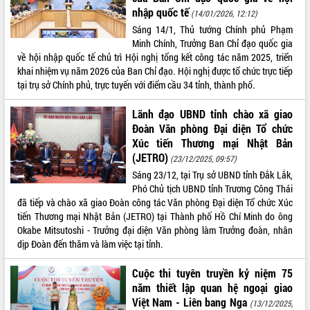
sầu riêng tại Đắk Lắk
nhập quốc tế
(14/01/2026, 12:12)
Trình diễn nghệ thuật chế biến các
Sáng 14/1, Thủ tướng Chính phủ Phạm
món ăn từ sầu riêng
Minh Chính, Trưởng Ban Chỉ đạo quốc gia
về hội nhập quốc tế chủ trì Hội nghị tổng kết công tác năm 2025, triển
Đắk Lắk công bố Quy hoạch và xúc
khai nhiệm vụ năm 2026 của Ban Chỉ đạo. Hội nghị được tổ chức trực tiếp
tiến đầu tư tỉnh
tại trụ sở Chính phủ, trực tuyến với điểm cầu 34 tỉnh, thành phố.
Ngành cá ngừ Đắk Lắk chủ động thích
LIÊN KẾT WEB
ứng để giữ vững thị trường xuất khẩu
Lãnh đạo UBND tỉnh chào xã giao
Diễn đàn Kinh tế tư nhân Việt Nam đột
Đoàn Văn phòng Đại diện Tổ chức
phá cơ chế - Hợp tác công tư
Xúc tiến Thương mại Nhật Bản
Đề án 06 tạo bước ngoặt đột phá trong
THỐNG KÊ TRUY CẬP
(JETRO)
(23/12/2025, 09:57)
cải cách hành chính tỉnh Đắk Lắk
Sáng 23/12, tại Trụ sở UBND tỉnh Đắk Lắk,
Hôm nay:
8337
Kết nối tour, đẩy mạnh chuyển đổi số
Phó Chủ tịch UBND tỉnh Trương Công Thái
để phát triển du lịch Đắk Lắk
Tất cả:
65984479
đã tiếp và chào xã giao Đoàn công tác Văn phòng Đại diện Tổ chức Xúc
Khởi động Dự án Đầu tư xây dựng hạ
tiến Thương mại Nhật Bản (JETRO) tại Thành phố Hồ Chí Minh do ông
tầng kỹ thuật Cụm công nghiệp Tân
Okabe Mitsutoshi - Trưởng đại diện Văn phòng làm Trưởng đoàn, nhân
Tiến
dịp Đoàn đến thăm và làm việc tại tỉnh.
Gặp mặt các cơ quan báo chí nhân Kỷ
niệm 101 năm Ngày Báo chí Cách
Cuộc thi tuyên truyền kỷ niệm 75
mạng Việt Nam
năm thiết lập quan hệ ngoại giao
Việt Nam - Liên bang Nga
Đắk Lắk sơ kết 4 năm triển khai thực
(13/12/2025,