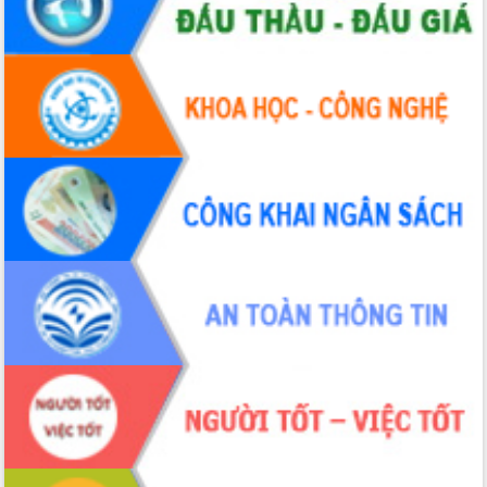
chuyển đổi số giai đoạn 2026 – 2030
với Tập đoàn Bưu chính Viễn thông
Việt Nam
Thứ trưởng Bộ Y tế làm việc với tỉnh
Đắk Lắk về phát triển nhân lực y tế
cho trạm y tế cấp xã
Du lịch Đắk Lắk nâng tầm trải nghiệm
du khách thông qua Hệ thống cơ sở dữ
liệu và Bản đồ số
Tập huấn ứng dụng trí tuệ nhân tạo (AI)
trong thương mại điện tử năm 2026
Đoàn đại biểu Quốc hội tỉnh Đắk Lắk
trao đổi thông tin trước Kỳ họp thứ
nhất, Quốc hội khóa XVI
Quyết liệt cải cách hành chính, khơi
thông nguồn lực phát triển
Nâng cao hiệu lực, hiệu quả HĐND
tỉnh thông qua hiện đại hóa hành chính
Xã Ea Phê gắn cải cách hành chính với
chuyển đổi số
Phó Chủ tịch Thường trực UBND tỉnh