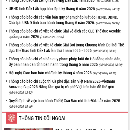
Thông cáo báo chí Lễ hội Sầu riêng Đắk Lắk năm 2026
(18/07/2026, 11:55)
ĐIỂM TIN VĂN BẢN
UBND tỉnh Đắk Lắk họp báo định kỳ tháng 6 năm 2026
(16/07/2026, 14:33)
Thông cáo báo chí các văn bản quy phạm pháp luật do HĐND, UBND,
QUY HOẠCH - KẾ HOẠCH
Chủ tịch UBND tỉnh ban hành trong tháng 6 năm 2026.
(13/07/2026, 08:46)
Thông cáo báo chí về việc tổ chức Giải vô địch các CLB Thể dục Aerobic
quốc gia năm 2026
(11/06/2026, 13:40)
Thông cáo báo chí về việc tổ chức Giải Bơi trong Chương trình Đại hội Thể
dục Thể thao tỉnh Đắk Lắk lần thứ I năm 2025 - 2026
(10/06/2026, 08:44)
Thông cáo báo chí văn bản quy phạm pháp luật do Hội đồng nhân dân,
Ủy ban nhân dân tỉnh ban hành trong tháng 5 năm 2026
(08/06/2026, 08:20)
Hội nghị Giao ban báo chí định kỳ tháng 4 năm 2026
(16/04/2026, 18:18)
Thông cáo báo chí cuộc thi Cà phê đặc sản Việt Nam 2026-Vietnam
Amazing Cup2026 Nâng tầm giá trị cà phê Việt trên bản đồ thế giới
(16/04/2026, 13:52)
Quyết định về việc ban hành Thể lệ Giải Báo chí tỉnh Đắk Lắk năm 2025
(09/04/2026, 08:49)
THÔNG TIN ĐỐI NGOẠI