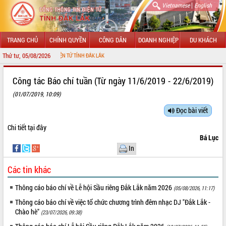
|
Vietnamese
English
TRANG CHỦ
CHÍNH QUYỀN
CÔNG DÂN
DOANH NGHIỆP
DU KHÁCH
Thứ tư, 05/08/2026
NG THÔNG TIN ĐIỆN TỬ TỈNH ĐẮK LẮK
GIỚI THIỆU
Công tác Báo chí tuần (Từ ngày 11/6/2019 - 22/6/2019)
(01/07/2019, 10:09)
LÃNH ĐẠO UBND TỈNH
Đọc bài viết
TIN TỨC SỰ KIỆN
Chi tiết
tại đây
SỞ, BAN, NGÀNH
Bá Lục
In
UBND CÁC XÃ, PHƯỜNG
Các tin khác
THÔNG TIN CHỈ ĐẠO ĐIỀU HÀNH
Thông cáo báo chí về Lễ hội Sầu riêng Đắk Lắk năm 2026
(05/08/2026, 11:17)
HỆ THỐNG VĂN BẢN
Thông cáo báo chí về việc tổ chức chương trình đêm nhạc DJ "Đắk Lắk -
Chào hè"
(23/07/2026, 09:38)
VĂN BẢN HĐND TỈNH