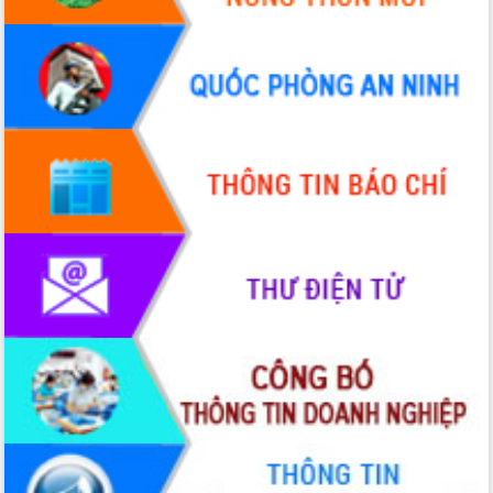
Định vị cà phê Việt Nam như một “di
sản sống” trong dòng chảy toàn cầu
Xây dựng nông thôn mới: Nâng cao đời
sống người dân từ những mô hình thiết
thực
Quyết liệt tháo gỡ vướng mắc, đẩy
nhanh tiến độ các dự án trọng điểm
trong Khu kinh tế Nam Phú Yên
Hòn Yến phát triển du lịch gắn với bảo
tồn biển
Lấy ý kiến điều chỉnh Quy hoạch tỉnh
Đắk Lắk thời kỳ 2021-2030, tầm nhìn
đến năm 2050
Phát động chiến dịch 30 ngày đêm
giải phóng mặt bằng Tuyến đường bộ
ven biển
Đắk Lắk nỗ lực thúc đẩy tăng trưởng
kinh tế từ 10% trở lên trong Quý
II/2026
Đắk Lắk ký kết thỏa thuận hợp tác về