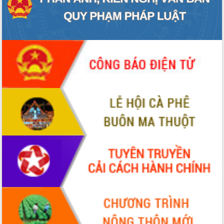
mới
UBND tỉnh họp báo định kỳ tháng 4
năm 2026
Hội thảo khoa học “Giải pháp thúc đẩy
phát triển nền kinh tế xanh tại tỉnh
Đắk Lắk”
Tăng cường giám sát, đôn đốc thực
hiện nhiệm vụ quản lý tài sản công
hàng tuần
Tháo gỡ những vướng mắc, đẩy mạnh
công tác cải cách thủ tục hành chính
tại Trung tâm Phục vụ hành chính
công tỉnh
Đắk Lắk: Tôn vinh 46 giải pháp tại Hội
thi Sáng tạo Kỹ thuật 2024 - 2025
Đắk Lắk rà soát, điều chỉnh Đề án 190
về phát triển nuôi trồng thủy sản
Phó Chủ tịch UBND tỉnh Đắk Lắk
Trương Công Thái kiểm tra thực địa
Dự án cao tốc Khánh Hòa - Buôn Ma
Thuột