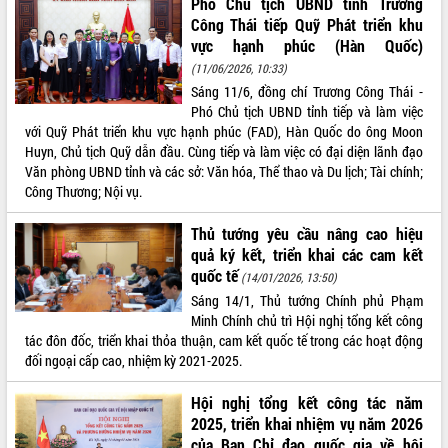
Phó Chủ tịch UBND tỉnh Trương
Công Thái tiếp Quỹ Phát triển khu
VIDEO
vực hạnh phúc (Hàn Quốc)
(11/06/2026, 10:33)
Sáng 11/6, đồng chí Trương Công Thái -
Phó Chủ tịch UBND tỉnh tiếp và làm việc
với Quỹ Phát triển khu vực hạnh phúc (FAD), Hàn Quốc do ông Moon
Huyn, Chủ tịch Quỹ dẫn đầu. Cùng tiếp và làm việc có đại diện lãnh đạo
Văn phòng UBND tỉnh và các sở: Văn hóa, Thể thao và Du lịch; Tài chính;
Công Thương; Nội vụ.
Thường trực HĐND tỉnh Đắk Lắk gặp
Thủ tướng yêu cầu nâng cao hiệu
mặt Đoàn chuyên gia y tế TP. Hồ Chí
quả ký kết, triển khai các cam kết
Minh
quốc tế
(14/01/2026, 13:50)
Lễ truy điệu và an táng hài cốt liệt sĩ
Sáng 14/1, Thủ tướng Chính phủ Phạm
tại Nghĩa trang Liệt sĩ xã Sơn Hòa
Minh Chính chủ trì Hội nghị tổng kết công
Bàn giải pháp tháo gỡ khó khăn trong
tác đôn đốc, triển khai thỏa thuận, cam kết quốc tế trong các hoạt động
xuất khẩu sầu riêng và triển khai quy
đối ngoại cấp cao, nhiệm kỳ 2021-2025.
định EUDR
ALBUM ẢNH
Thứ trưởng Bộ Nông nghiệp và Môi
Hội nghị tổng kết công tác năm
trường Nguyễn Hoàng Hiệp khảo sát
2025, triển khai nhiệm vụ năm 2026
vùng trồng và doanh nghiệp đóng gói
của Ban Chỉ đạo quốc gia về hội