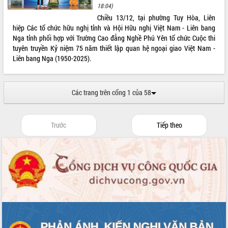
hiện Đề án 06 của Chính phủ
18:04)
Chiều 13/12, tại phường Tuy Hòa, Liên
Họp báo thông tin về Hội nghị Công bố
hiệp Các tổ chức hữu nghị tỉnh và Hội Hữu nghị Việt Nam - Liên bang
Quy hoạch và Xúc tiến đầu tư tỉnh Đắk
Nga tỉnh phối hợp với Trường Cao đẳng Nghề Phú Yên tổ chức Cuộc thi
Lắk
tuyên truyền Kỷ niệm 75 năm thiết lập quan hệ ngoại giao Việt Nam -
Khơi thông điểm nghẽn, đẩy nhanh
Liên bang Nga (1950-2025).
giải ngân vốn khắc phục thiên tai
HĐND tỉnh thông qua điều chỉnh Quy
hoạch tỉnh thời kỳ 2021-2030
Các trang trên cổng 1 của 58
Hội thảo góp ý hồ sơ điều chỉnh quy
hoạch tỉnh Đắk Lắk thời kỳ 2021-2030,
tầm nhìn đến năm 2050
Trước
Tiếp theo
Nâng cao hiệu quả hoạt động của các
doanh nghiệp nhà nước
Hội nghị triển khai kết nối mạng
truyền số liệu chuyên dùng phục vụ cơ
quan Đảng, Nhà nước
Lễ phát động chuỗi hoạt động chung
tay làm sạch môi trường
Xã Ea Kar bước chuyển mình trong
công tác cải cách hành chính mô hình