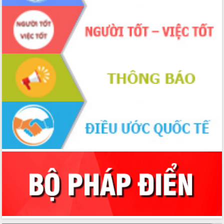
Đắk Lắk định vị thương hiệu du lịch
“Biển – Rừng – Cà phê” trong không
gian phát triển mới
Hội nghị chia sẻ kinh nghiệm, chuyển
giao kỹ thuật y tế, định hướng phát
triển chuyên sâu đến 2030
Chuyển đổi số mở ra không gian phát
triển trong lĩnh vực văn hóa, du lịch
Công bố quyết định của Ban Thường
vụ Tỉnh ủy về công tác cán bộ.
Thủ tướng Phạm Minh Chính: Khẩn
trương tái thiết cuộc sống người dân
sau thiên tai
Tập trung nâng cao chất lượng, tổ
chức sản xuất sầu riêng theo hướng
bền vững
Đẩy nhanh công tác khắc phục, ổn
định đời sống Nhân dân sau bão số 13
Bí thư Tỉnh ủy Lương Nguyễn Minh
Triết dự Ngày hội đại đoàn kết tại