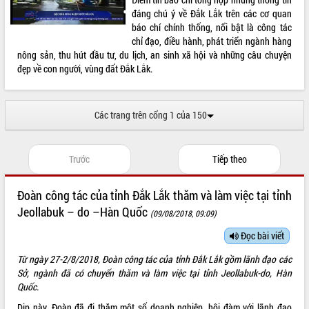
đáng chú ý về Đắk Lắk trên các cơ quan
VIDEO
báo chí chính thống, nổi bật là công tác
chỉ đạo, điều hành, phát triển ngành hàng
nông sản, thu hút đầu tư, du lịch, an sinh xã hội và những câu chuyện
đẹp về con người, vùng đất Đắk Lắk.
Các trang trên cổng 1 của 150
Lễ truy tặng danh hiệu “Bà Mẹ Việt
Trước
Tiếp theo
Nam Anh hùng” và trao Huân chương
Lao động
Đoàn công tác của tỉnh Đắk Lắk thăm và làm việc tại tỉnh
UBND tỉnh Đắk Lắk triển khai nhiệm
Jeollabuk – do –Hàn Quốc
(09/08/2018, 09:09)
vụ 6 tháng cuối năm 2026
Kỳ họp thứ Hai, Hội đồng nhân dân
Đọc bài viết
tỉnh khóa XI quyết nghị nhiều nội dung
Từ ngày 27-2/8/2018, Đoàn công tác của tỉnh Đắk Lắk gồm lãnh đạo các
quan trọng
ALBUM ẢNH
Sở, ngành đã có chuyến thăm và làm việc tại tỉnh Jeollabuk-do, Hàn
Bí thư Tỉnh ủy Lương Nguyễn Minh
Quốc.
Triết thăm, tặng quà người có công với
cách mạng
Dịp này, Đoàn đã đi thăm một số doanh nghiệp, hội đàm với lãnh đạo