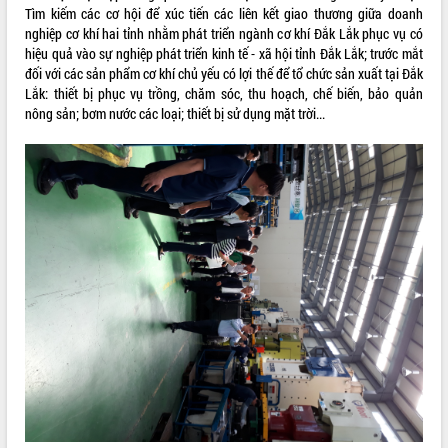
nhanh tiến độ các dự án trọng điểm
Tìm kiếm các cơ hội để xúc tiến các liên kết giao thương giữa doanh
trong Khu kinh tế Nam Phú Yên
nghiệp cơ khí hai tỉnh nhằm phát triển ngành cơ khí Đắk Lắk phục vụ có
Hòn Yến phát triển du lịch gắn với bảo
hiệu quả vào sự nghiệp phát triển kinh tế - xã hội tỉnh Đắk Lắk; trước mắt
tồn biển
đối với các sản phẩm cơ khí chủ yếu có lợi thế để tổ chức sản xuất tại Đắk
Lấy ý kiến điều chỉnh Quy hoạch tỉnh
Lắk: thiết bị phục vụ trồng, chăm sóc, thu hoạch, chế biến, bảo quản
Đắk Lắk thời kỳ 2021-2030, tầm nhìn
nông sản; bơm nước các loại; thiết bị sử dụng mặt trời...
đến năm 2050
Phát động chiến dịch 30 ngày đêm
giải phóng mặt bằng Tuyến đường bộ
ven biển
Đắk Lắk nỗ lực thúc đẩy tăng trưởng
kinh tế từ 10% trở lên trong Quý
II/2026
Đắk Lắk ký kết thỏa thuận hợp tác về
chuyển đổi số giai đoạn 2026 – 2030
với Tập đoàn Bưu chính Viễn thông
Việt Nam
Thứ trưởng Bộ Y tế làm việc với tỉnh
Đắk Lắk về phát triển nhân lực y tế
cho trạm y tế cấp xã
Du lịch Đắk Lắk nâng tầm trải nghiệm