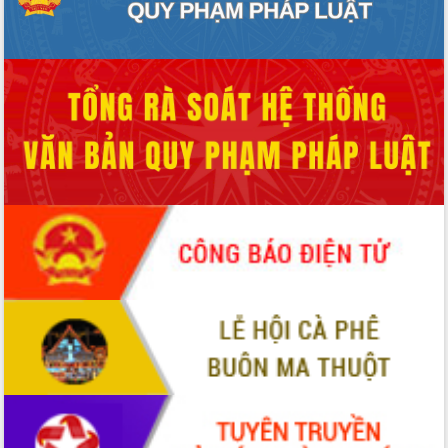
Ngày hội bầu cử đại biểu Quốc hội
khóa XVI và HĐND các cấp nhiệm kỳ
2026-2031
Đảm bảo cuộc bầu cử đại biểu Quốc
hội và đại biểu HĐND các cấp diễn ra
an toàn, hiệu quả, đúng quy định
Thủ tướng Chính phủ Phạm Minh Chính
kiểm tra, chỉ đạo hoàn thành các dự
án cao tốc và thăm khu tái định cư tại
Đắk Lắk
Sôi nổi Hội đua ngựa truyền thống Gò
Thì Thùng mừng Xuân Bính Ngọ 2026
Lãnh đạo tỉnh dâng hương tưởng niệm
tại Đập Đồng Cam đầu Xuân Bính Ngọ
Ngành nông nghiệp phấn đấu tăng
trưởng đạt 5,86% trong năm 2026
UBND tỉnh Đắk Lắk triển khai công tác
quốc phòng, quân sự địa phương năm
2026
Đắk Lắk tập trung toàn lực khắc phục
tồn tại IUU, sẵn sàng làm việc với