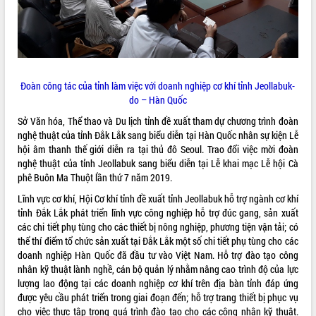
hiện nhiệm vụ quản lý tài sản công
hàng tuần
Tháo gỡ những vướng mắc, đẩy mạnh
công tác cải cách thủ tục hành chính
tại Trung tâm Phục vụ hành chính
công tỉnh
Đoàn công tác của tỉnh làm việc với doanh nghiệp cơ khí tỉnh Jeollabuk-
do – Hàn Quốc
Đắk Lắk: Tôn vinh 46 giải pháp tại Hội
thi Sáng tạo Kỹ thuật 2024 - 2025
Sở Văn hóa, Thể thao và Du lịch tỉnh đề xuất tham dự chương trình đoàn
Đắk Lắk rà soát, điều chỉnh Đề án 190
nghệ thuật của tỉnh Đắk Lắk sang biểu diễn tại Hàn Quốc nhân sự kiện Lễ
về phát triển nuôi trồng thủy sản
hội âm thanh thế giới diễn ra tại thủ đô Seoul. Trao đổi việc mời đoàn
nghệ thuật của tỉnh Jeollabuk sang biểu diễn tại Lễ khai mạc Lễ hội Cà
Phó Chủ tịch UBND tỉnh Đắk Lắk
phê Buôn Ma Thuột lần thứ 7 năm 2019.
Trương Công Thái kiểm tra thực địa
Dự án cao tốc Khánh Hòa - Buôn Ma
Lĩnh vực cơ khí, Hội Cơ khí tỉnh đề xuất tỉnh Jeollabuk hỗ trợ ngành cơ khí
Thuột
tỉnh Đắk Lắk phát triển lĩnh vực công nghiệp hỗ trợ đúc gang, sản xuất
Định vị cà phê Việt Nam như một “di
các chi tiết phụ tùng cho các thiết bị nông nghiệp, phương tiện vận tải; có
sản sống” trong dòng chảy toàn cầu
thể thí điểm tổ chức sản xuất tại Đắk Lắk một số chi tiết phụ tùng cho các
doanh nghiệp Hàn Quốc đã đầu tư vào Việt Nam. Hỗ trợ đào tạo công
Xây dựng nông thôn mới: Nâng cao đời
nhân kỹ thuật lành nghề, cán bộ quản lý nhằm nâng cao trình độ của lực
sống người dân từ những mô hình thiết
lượng lao động tại các doanh nghiệp cơ khí trên địa bàn tỉnh đáp ứng
thực
được yêu cầu phát triển trong giai đoạn đến; hỗ trợ trang thiết bị phục vụ
Quyết liệt tháo gỡ vướng mắc, đẩy
cho việc thực tập trong quá trình đào tạo cho các công nhân kỹ thuật.