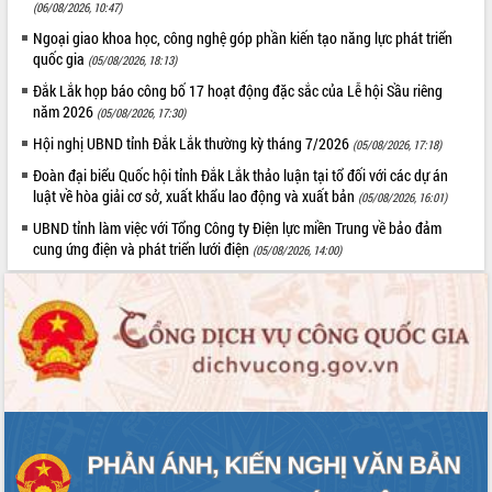
(06/08/2026, 10:47)
Đẩy mạnh cải cách hành chính, quyết
tâm đạt được mục tiêu tăng trưởng
Ngoại giao khoa học, công nghệ góp phần kiến tạo năng lực phát triển
hai con số trong năm 2026
quốc gia
(05/08/2026, 18:13)
Tổ chức trang trọng Lễ hội Đền thờ
Đắk Lắk họp báo công bố 17 hoạt động đặc sắc của Lễ hội Sầu riêng
Lương Văn Chánh năm 2026
năm 2026
(05/08/2026, 17:30)
Phó Bí thư Tỉnh ủy Đắk Lắk Đỗ Hữu
Hội nghị UBND tỉnh Đắk Lắk thường kỳ tháng 7/2026
(05/08/2026, 17:18)
Huy giữ chức Bí thư Đảng ủy Ủy Ban
Đoàn đại biểu Quốc hội tỉnh Đắk Lắk thảo luận tại tổ đối với các dự án
Nhân dân tỉnh
luật về hòa giải cơ sở, xuất khẩu lao động và xuất bản
(05/08/2026, 16:01)
Bệnh án điện tử thúc đẩy chuyển đổi
số y tế tại Đắk Lắk
UBND tỉnh làm việc với Tổng Công ty Điện lực miền Trung về bảo đảm
cung ứng điện và phát triển lưới điện
(05/08/2026, 14:00)
Chuyển đổi số thư viện: Mở rộng
không gian tri thức trong thời đại số
Đánh giá, rút kinh nghiệm công tác tổ
chức diễn tập trước ngày bầu cử
Chương trình “Gặp gỡ hữu nghị –
Friendship Meeting New Year 2026”
Bầu cử Quốc hội và HĐND: Cử tri Đắk
Lắk gửi gắm niềm tin, kỳ vọng vào lá
phiếu
Đắk Lắk sẵn sàng các điều kiện cho