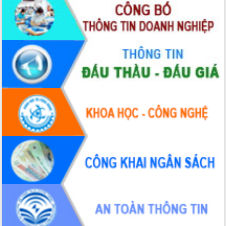
cao kết quả Chiến dịch Quang Trung
tại Đắk Lắk
Hội nghị Ban Chấp hành Đảng bộ tỉnh
Đắk Lắk lần thứ 2 (mở rộng)
Tập trung giải phóng mặt bằng, đẩy
nhanh tiến độ Tuyến đường bộ ven
biển
Gỡ khó, khởi công xây dựng, sửa chữa
toàn bộ nhà ở cho hộ dân đúng tiến độ
đề ra
UBND tỉnh Đắk Lắk tổng kết công tác
quốc phòng, quân sự địa phương năm
2025
Tập trung triển khai quyết liệt, đồng bộ
các giải pháp nhằm thực hiện hiệu quả
các nhiệm vụ đề ra năm 2025
Phát huy vai trò của người có uy tín
trong phòng chống tảo hôn và hôn
nhân cận huyết thống
Nông sản Tây Nguyên thu hút doanh
nghiệp nước ngoài