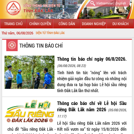
|
Vietnamese
English
TRANG CHỦ
CHÍNH QUYỀN
CÔNG DÂN
DOANH NGHIỆP
DU KHÁCH
Thứ năm, 06/08/2026
ÔNG TIN ĐIỆN TỬ TỈNH ĐẮK LẮK
GIỚI THIỆU
THÔNG TIN BÁO CHÍ
LÃNH ĐẠO UBND TỈNH
Thông tin báo chí ngày 06/8/2026.
(06/08/2026, 08:23)
TIN TỨC SỰ KIỆN
Tình hình tin tức "nóng" lên với trách
nhiệm giải ngân đầu tư công và những nội
SỞ, BAN, NGÀNH
dung đưa ra tại họp báo Lễ hội sầu riêng
tỉnh Đắk Lắk lần thứ nhất.
UBND CÁC XÃ, PHƯỜNG
Thông cáo báo chí về Lễ hội Sầu
THÔNG TIN CHỈ ĐẠO ĐIỀU HÀNH
riêng Đắk Lắk năm 2026
(05/08/2026,
11:17)
HỆ THỐNG VĂN BẢN
Lễ hội Sầu riêng Đắk Lắk năm 2026 với
chủ đề “Sầu riêng Đắk Lắk - Kết nối vươn xa” từ ngày 15/8/2026 đến
VĂN BẢN HĐND TỈNH