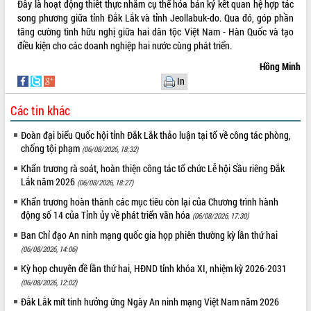
Đây là hoạt động thiết thực nhằm cụ thể hóa bản ký kết quan hệ hợp tác
mới
song phương giữa tỉnh Đắk Lắk và tỉnh Jeollabuk-do. Qua đó, góp phần
Chuyển đổi số 'mở đường' cho nông
tăng cường tình hữu nghị giữa hai dân tộc Việt Nam - Hàn Quốc và tạo
nghiệp Đắk Lắk tăng trưởng bứt phá
điều kiện cho các doanh nghiệp hai nước cùng phát triển.
Triển khai đồng bộ đo đạc, lập hồ sơ
Hồng Minh
địa chính, hoàn thiện cơ sở dữ liệu đất
In
đai
Ứng dụng sinh trắc học - Bước tiến
Các tin khác
trong hành trình chuyển đổi số tại Đắk
Đoàn đại biểu Quốc hội tỉnh Đắk Lắk thảo luận tại tổ về công tác phòng,
Lắk
chống tội phạm
(06/08/2026, 18:32)
Đắk Lắk nâng cao hiệu quả công tác
Đảng từ Sổ tay đảng viên điện tử
Khẩn trương rà soát, hoàn thiện công tác tổ chức Lễ hội Sầu riêng Đắk
Lắk năm 2026
(06/08/2026, 18:27)
Đắk Lắk đẩy mạnh nuôi biển công
nghệ, hướng tới phát triển thủy sản
Khẩn trương hoàn thành các mục tiêu còn lại của Chương trình hành
bền vững
động số 14 của Tỉnh ủy về phát triển văn hóa
(06/08/2026, 17:30)
Tập huấn nâng cao năng lực triển khai
Ban Chỉ đạo An ninh mạng quốc gia họp phiên thường kỳ lần thứ hai
chuyển đổi số cho cán bộ, công chức
(06/08/2026, 14:06)
cấp xã
Kỳ họp chuyên đề lần thứ hai, HĐND tỉnh khóa XI, nhiệm kỳ 2026-2031
Đắk Lắk phát động hưởng ứng Ngày
(06/08/2026, 12:02)
Quyền của người tiêu dùng Việt Nam
Đắk Lắk mít tinh hưởng ứng Ngày An ninh mạng Việt Nam năm 2026
2026