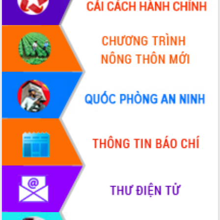
Đoàn thanh tra EC
Chủ tịch UBND tỉnh Tạ Anh Tuấn thăm,
chúc mừng các bệnh viện nhân Ngày
Thầy thuốc Việt Nam
Rộn ràng lễ hội truyền thống Sông
nước Đà Nông lần thứ I năm 2026
Kỳ họp Chuyên đề lần thứ Năm, HĐND
tỉnh Đắk Lắk thông qua các nghị quyết
quan trọng
Thống nhất danh sách giới thiệu ứng
cử đại biểu Quốc hội khoá XVI và đại
biểu HĐND tỉnh Đắk Lắk, nhiệm kỳ
2026-2031
Phát động hai phong trào thi đua quan
trọng trong kỷ nguyên mới
Hội nghị lần thứ tư Ban Chỉ đạo công
tác bầu cử tỉnh Đắk Lắk
Hội nghị Báo cáo viên Trung ương
tháng 01/2026
Phó Thủ tướng Hồ Quốc Dũng đánh giá