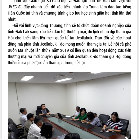
Lĩnh vực Giáo dục, Sở Giáo dục và Đào tạo tỉnh đề xuất làm việc với
HĐND tỉnh thông qua điều chỉnh Quy
JVEC để đẩy nhanh tiến độ xúc tiến thành lập Trung tâm đào tạo tiếng
hoạch tỉnh thời kỳ 2021-2030
Hàn Quốc tại tỉnh và chương trình giao lưu học sinh giữa hai tỉnh lần thứ
Hội thảo góp ý hồ sơ điều chỉnh quy
nhất.
hoạch tỉnh Đắk Lắk thời kỳ 2021-2030,
Đối với lĩnh vực Công Thương, tỉnh sẽ tổ chức đoàn doanh nghiệp của
tầm nhìn đến năm 2050
tỉnh Đắk Lắk sang xúc tiến đầu tư, thương mại, du lịch nhân dịp tham gia
Nâng cao hiệu quả hoạt động của các
Hội chợ triển lãm lên men quốc tế tại Jeollabuk. Trao đổi về các hoạt
doanh nghiệp nhà nước
động mà phía tỉnh Jeollabuk –do mong muốn tham gia tại Lễ hội cà phê
Hội nghị triển khai kết nối mạng
Buôn Ma Thuột lần thứ 7 năm 2019 có liên quan đến hoạt động xúc tiến
truyền số liệu chuyên dùng phục vụ cơ
thương mại và mời chuyên gia của tỉnh Jeollabuk -do tham gia Hội đồng
quan Đảng, Nhà nước
thử nếm cà phê đặc sản tham gia trong Lễ hội.
Lễ phát động chuỗi hoạt động chung
tay làm sạch môi trường
Xã Ea Kar bước chuyển mình trong
công tác cải cách hành chính mô hình
mới
UBND tỉnh họp báo định kỳ tháng 4
năm 2026
Hội thảo khoa học “Giải pháp thúc đẩy
phát triển nền kinh tế xanh tại tỉnh
Đắk Lắk”
Tăng cường giám sát, đôn đốc thực