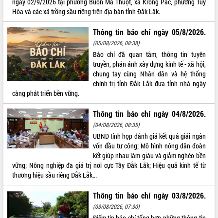
ngày 02/9/2026 tại phường Buôn Ma Thuột, xã Krông Pắc, phường Tuy
Hòa và các xã trồng sầu riêng trên địa bàn tỉnh Đắk Lắk.
ĐIỂM TIN VĂN BẢN
Thông tin báo chí ngày 05/8/2026.
QUY HOẠCH - KẾ HOẠCH
(05/08/2026, 08:38)
Báo chí đã quan tâm, thông tin tuyên
truyền, phản ánh xây dựng kinh tế - xã hội,
chung tay cùng Nhân dân và hệ thống
chính trị tỉnh Đắk Lắk đưa tỉnh nhà ngày
càng phát triển bền vững.
Thông tin báo chí ngày 04/8/2026.
(04/08/2026, 08:35)
UBND tỉnh họp đánh giá kết quả giải ngân
vốn đầu tư công; Mô hình nông dân đoàn
kết giúp nhau làm giàu và giảm nghèo bền
vững; Nông nghiệp đa giá trị nơi cực Tây Đắk Lắk; Hiệu quả kinh tế từ
thương hiệu sầu riêng Đắk Lắk...
Thông tin báo chí ngày 03/8/2026.
(03/08/2026, 07:30)
Điểm tin báo chí tổng hợp những thông tin