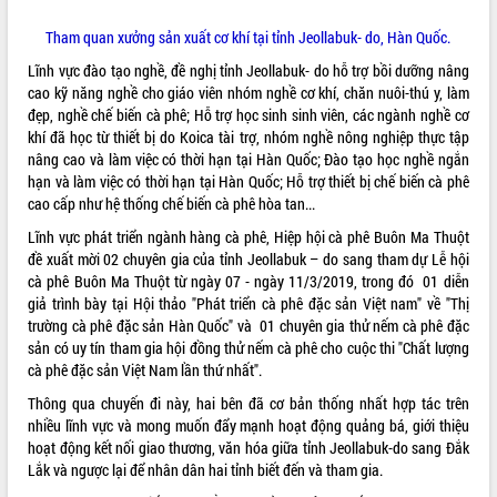
du khách thông qua Hệ thống cơ sở dữ
liệu và Bản đồ số
Tham quan xưởng sản xuất cơ khí tại tỉnh Jeollabuk- do, Hàn Quốc.
Tập huấn ứng dụng trí tuệ nhân tạo (AI)
Lĩnh vực đào tạo nghề, đề nghị tỉnh Jeollabuk- do hỗ trợ bồi dưỡng nâng
trong thương mại điện tử năm 2026
cao kỹ năng nghề cho giáo viên nhóm nghề cơ khí, chăn nuôi-thú y, làm
Đoàn đại biểu Quốc hội tỉnh Đắk Lắk
đẹp, nghề chế biến cà phê; Hỗ trợ học sinh sinh viên, các ngành nghề cơ
trao đổi thông tin trước Kỳ họp thứ
khí đã học từ thiết bị do Koica tài trợ, nhóm nghề nông nghiệp thực tập
nhất, Quốc hội khóa XVI
nâng cao và làm việc có thời hạn tại Hàn Quốc; Đào tạo học nghề ngắn
Quyết liệt cải cách hành chính, khơi
hạn và làm việc có thời hạn tại Hàn Quốc; Hỗ trợ thiết bị chế biến cà phê
thông nguồn lực phát triển
cao cấp như hệ thống chế biến cà phê hòa tan...
Nâng cao hiệu lực, hiệu quả HĐND
Lĩnh vực phát triển ngành hàng cà phê, Hiệp hội cà phê Buôn Ma Thuột
tỉnh thông qua hiện đại hóa hành chính
đề xuất mời 02 chuyên gia của tỉnh Jeollabuk – do sang tham dự Lễ hội
Xã Ea Phê gắn cải cách hành chính với
cà phê Buôn Ma Thuột từ ngày 07 - ngày 11/3/2019, trong đó 01 diễn
chuyển đổi số
giả trình bày tại Hội thảo "Phát triển cà phê đặc sản Việt nam" về "Thị
trường cà phê đặc sản Hàn Quốc" và 01 chuyên gia thử nếm cà phê đặc
Phó Chủ tịch Thường trực UBND tỉnh
sản có uy tín tham gia hội đồng thử nếm cà phê cho cuộc thi "Chất lượng
Hồ Thị Nguyên Thảo làm việc tại Trung
cà phê đặc sản Việt Nam lần thứ nhất".
tâm Phục vụ hành chính công xã Ea
Phê
Thông qua chuyến đi này, hai bên đã cơ bản thống nhất hợp tác trên
Xây dựng nền hành chính số đồng
nhiều lĩnh vực và mong muốn đẩy mạnh hoạt động quảng bá, giới thiệu
hành cùng nông dân dân, doanh nghiệp
hoạt động kết nối giao thương, văn hóa giữa tỉnh Jeollabuk-do sang Đắk
Lắk và ngược lại để nhân dân hai tỉnh biết đến và tham gia.
Giai đoạn 2026-2030, Đắk Lắk phấn
đấu có 77% xã đạt chuẩn nông thôn