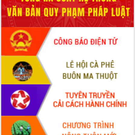
Hội thảo khoa học “Giải pháp thúc đẩy
phát triển nền kinh tế xanh tại tỉnh
Đắk Lắk”
Tăng cường giám sát, đôn đốc thực
hiện nhiệm vụ quản lý tài sản công
hàng tuần
Tháo gỡ những vướng mắc, đẩy mạnh
công tác cải cách thủ tục hành chính
tại Trung tâm Phục vụ hành chính
công tỉnh
Đắk Lắk: Tôn vinh 46 giải pháp tại Hội
thi Sáng tạo Kỹ thuật 2024 - 2025
Đắk Lắk rà soát, điều chỉnh Đề án 190
về phát triển nuôi trồng thủy sản
Phó Chủ tịch UBND tỉnh Đắk Lắk
Trương Công Thái kiểm tra thực địa
Dự án cao tốc Khánh Hòa - Buôn Ma
Thuột
Định vị cà phê Việt Nam như một “di
sản sống” trong dòng chảy toàn cầu