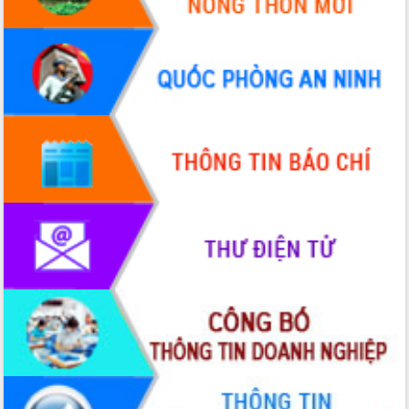
Xây dựng nông thôn mới: Nâng cao đời
sống người dân từ những mô hình thiết
thực
Quyết liệt tháo gỡ vướng mắc, đẩy
nhanh tiến độ các dự án trọng điểm
trong Khu kinh tế Nam Phú Yên
Hòn Yến phát triển du lịch gắn với bảo
tồn biển
Lấy ý kiến điều chỉnh Quy hoạch tỉnh
Đắk Lắk thời kỳ 2021-2030, tầm nhìn
đến năm 2050
Phát động chiến dịch 30 ngày đêm
giải phóng mặt bằng Tuyến đường bộ
ven biển
Đắk Lắk nỗ lực thúc đẩy tăng trưởng
kinh tế từ 10% trở lên trong Quý
II/2026
Đắk Lắk ký kết thỏa thuận hợp tác về
chuyển đổi số giai đoạn 2026 – 2030
với Tập đoàn Bưu chính Viễn thông
Việt Nam