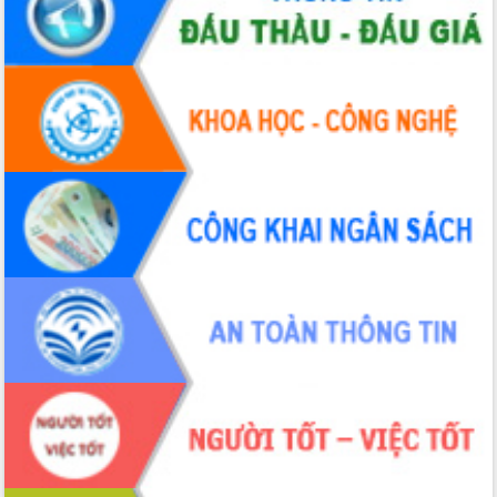
Thứ trưởng Bộ Y tế làm việc với tỉnh
Đắk Lắk về phát triển nhân lực y tế
cho trạm y tế cấp xã
Du lịch Đắk Lắk nâng tầm trải nghiệm
du khách thông qua Hệ thống cơ sở dữ
liệu và Bản đồ số
Tập huấn ứng dụng trí tuệ nhân tạo (AI)
trong thương mại điện tử năm 2026
Đoàn đại biểu Quốc hội tỉnh Đắk Lắk
trao đổi thông tin trước Kỳ họp thứ
nhất, Quốc hội khóa XVI
Quyết liệt cải cách hành chính, khơi
thông nguồn lực phát triển
Nâng cao hiệu lực, hiệu quả HĐND
tỉnh thông qua hiện đại hóa hành chính
Xã Ea Phê gắn cải cách hành chính với
chuyển đổi số
Phó Chủ tịch Thường trực UBND tỉnh
Hồ Thị Nguyên Thảo làm việc tại Trung
tâm Phục vụ hành chính công xã Ea
Phê