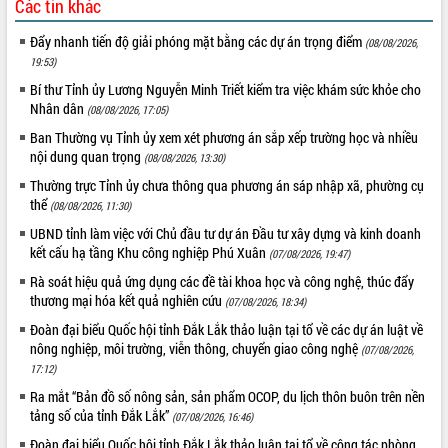
Các tin khác
món ăn từ sầu riêng
Đắk Lắk công bố Quy hoạch và xúc
Đẩy nhanh tiến độ giải phóng mặt bằng các dự án trọng điểm
(08/08/2026,
tiến đầu tư tỉnh
19:53)
Ngành cá ngừ Đắk Lắk chủ động thích
Bí thư Tỉnh ủy Lương Nguyễn Minh Triết kiểm tra việc khám sức khỏe cho
ứng để giữ vững thị trường xuất khẩu
Nhân dân
(08/08/2026, 17:05)
Diễn đàn Kinh tế tư nhân Việt Nam đột
Ban Thường vụ Tỉnh ủy xem xét phương án sắp xếp trường học và nhiều
phá cơ chế - Hợp tác công tư
nội dung quan trọng
(08/08/2026, 13:30)
Đề án 06 tạo bước ngoặt đột phá trong
cải cách hành chính tỉnh Đắk Lắk
Thường trực Tỉnh ủy chưa thông qua phương án sáp nhập xã, phường cụ
thể
(08/08/2026, 11:30)
Kết nối tour, đẩy mạnh chuyển đổi số
để phát triển du lịch Đắk Lắk
UBND tỉnh làm việc với Chủ đầu tư dự án Đầu tư xây dựng và kinh doanh
kết cấu hạ tầng Khu công nghiệp Phú Xuân
Khởi động Dự án Đầu tư xây dựng hạ
(07/08/2026, 19:47)
tầng kỹ thuật Cụm công nghiệp Tân
Rà soát hiệu quả ứng dụng các đề tài khoa học và công nghệ, thúc đẩy
Tiến
thương mại hóa kết quả nghiên cứu
(07/08/2026, 18:34)
Gặp mặt các cơ quan báo chí nhân Kỷ
Đoàn đại biểu Quốc hội tỉnh Đắk Lắk thảo luận tại tổ về các dự án luật về
niệm 101 năm Ngày Báo chí Cách
nông nghiệp, môi trường, viễn thông, chuyển giao công nghệ
(07/08/2026,
mạng Việt Nam
17:12)
Đắk Lắk sơ kết 4 năm triển khai thực
Ra mắt “Bản đồ số nông sản, sản phẩm OCOP, du lịch thôn buôn trên nền
hiện Đề án 06 của Chính phủ
tảng số của tỉnh Đắk Lắk”
(07/08/2026, 16:46)
Họp báo thông tin về Hội nghị Công bố
Đoàn đại biểu Quốc hội tỉnh Đắk Lắk thảo luận tại tổ về công tác phòng,