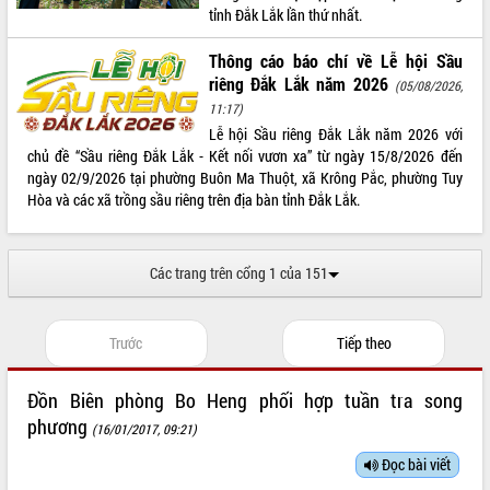
tỉnh Đắk Lắk lần thứ nhất.
VIDEO
Thông cáo báo chí về Lễ hội Sầu
riêng Đắk Lắk năm 2026
(05/08/2026,
11:17)
Lễ hội Sầu riêng Đắk Lắk năm 2026 với
chủ đề “Sầu riêng Đắk Lắk - Kết nối vươn xa” từ ngày 15/8/2026 đến
ngày 02/9/2026 tại phường Buôn Ma Thuột, xã Krông Pắc, phường Tuy
Hòa và các xã trồng sầu riêng trên địa bàn tỉnh Đắk Lắk.
Khám bệnh, cấp phát thuốc miễn phí
và tặng quà người dân xã Cư Pui
Các trang trên cổng 1 của 151
Hội nghị UBND tỉnh Đắk Lắk thường kỳ
tháng 7/2026
Trước
Tiếp theo
Lễ truy tặng danh hiệu “Bà Mẹ Việt
Nam Anh hùng” và trao Huân chương
Lao động
Đồn Biên phòng Bo Heng phối hợp tuần tra song
ALBUM ẢNH
UBND tỉnh Đắk Lắk triển khai nhiệm
phương
(16/01/2017, 09:21)
vụ 6 tháng cuối năm 2026
Đọc bài viết
Kỳ họp thứ Hai, Hội đồng nhân dân
tỉnh khóa XI quyết nghị nhiều nội dung