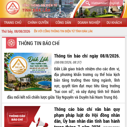
|
Vietnamese
English
TRANG CHỦ
CHÍNH QUYỀN
CÔNG DÂN
DOANH NGHIỆP
DU KHÁCH
Thứ bảy, 08/08/2026
CHÀO MỪNG ĐẾN VỚI CỔNG THÔNG TIN ĐIỆN TỬ TỈNH ĐẮK LẮK
GIỚI THIỆU
THÔNG TIN BÁO CHÍ
LÃNH ĐẠO UBND TỈNH
Thông tin báo chí ngày 08/8/2026.
(08/08/2026, 08:37)
TIN TỨC SỰ KIỆN
Đắk Lắk giao trách nhiệm cho các đơn vị,
địa phương khẩn trương cụ thể hóa kịch
SỞ, BAN, NGÀNH
bản tăng trưởng theo từng ngành, lĩnh
vực, quyết tâm đạt mục tiêu tăng trưởng
UBND CÁC XÃ, PHƯỜNG
"hai con số", và xây dựng tỉnh trở thành
đầu mối kết nối chiến lược giữa Tây Nguyên và Duyên hải Nam Trung Bộ.
THÔNG TIN CHỈ ĐẠO ĐIỀU HÀNH
Thông cáo báo chí văn bản quy
HỆ THỐNG VĂN BẢN
phạm pháp luật do Hội đồng nhân
dân, Ủy ban nhân dân tỉnh ban hành
VĂN BẢN HĐND TỈNH
trong tháng 7 năm 2026