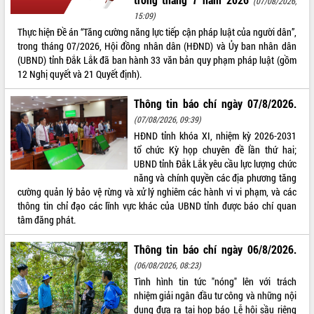
(07/08/2026,
15:09)
ĐIỂM TIN VĂN BẢN
Thực hiện Đề án “Tăng cường năng lực tiếp cận pháp luật của người dân”,
trong tháng 07/2026, Hội đồng nhân dân (HĐND) và Ủy ban nhân dân
QUY HOẠCH - KẾ HOẠCH
(UBND) tỉnh Đắk Lắk đã ban hành 33 văn bản quy phạm pháp luật (gồm
12 Nghị quyết và 21 Quyết định).
Thông tin báo chí ngày 07/8/2026.
(07/08/2026, 09:39)
HĐND tỉnh khóa XI, nhiệm kỳ 2026-2031
tổ chức Kỳ họp chuyên đề lần thứ hai;
UBND tỉnh Đắk Lắk yêu cầu lực lượng chức
năng và chính quyền các địa phương tăng
cường quản lý bảo vệ rừng và xử lý nghiêm các hành vi vi phạm, và các
thông tin chỉ đạo các lĩnh vực khác của UBND tỉnh được báo chí quan
tâm đăng phát.
Thông tin báo chí ngày 06/8/2026.
(06/08/2026, 08:23)
Tình hình tin tức "nóng" lên với trách
nhiệm giải ngân đầu tư công và những nội
dung đưa ra tại họp báo Lễ hội sầu riêng