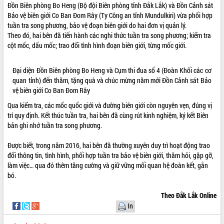
Đồn Biên phòng Bo Heng (Bộ đội Biên phòng tỉnh Đắk Lắk) và Đồn Cảnh sát
quan trọng
Bảo vệ biên giới Co Ban Đom Rây (Ty Công an tỉnh Mundulkiri) vừa phối hợp
Bí thư Tỉnh ủy Lương Nguyễn Minh
tuần tra song phương, bảo vệ đoạn biên giới do hai đơn vị quản lý.
Triết thăm, tặng quà người có công với
Theo đó, hai bên đã tiến hành các nghi thức tuần tra song phương; kiểm tra
cách mạng
cột mốc, dấu mốc; trao đổi tình hình đoạn biên giới, từng mốc giới.
Rà soát, hoàn thiện hệ thống thiết chế
văn hóa, thể thao đáp ứng yêu cầu
LIÊN KẾT WEB
Đại diện Đồn Biên phòng Bo Heng và Cụm thi đua số 4 (Đoàn Khối các cơ
phát triển mới
quan tỉnh) đến thăm, tặng quà và chúc mừng năm mới Đồn Cảnh sát Bảo
Thường trực HĐND tỉnh Đắk Lắk gặp
vệ biên giới Co Ban Đom Rây
mặt Đoàn chuyên gia y tế TP. Hồ Chí
Qua kiểm tra, các mốc quốc giới và đường biên giới còn nguyên vẹn, đúng vị
Minh
THỐNG KÊ TRUY CẬP
trí quy định. Kết thúc tuần tra, hai bên đã cùng rút kinh nghiệm, ký kết Biên
Lễ truy điệu và an táng hài cốt liệt sĩ
bản ghi nhớ tuần tra song phương.
tại Nghĩa trang Liệt sĩ xã Sơn Hòa
Hôm nay:
3778
Bàn giải pháp tháo gỡ khó khăn trong
Tất cả:
66089446
Được biết, trong năm 2016, hai bên đã thường xuyên duy trì hoạt động trao
xuất khẩu sầu riêng và triển khai quy
đổi thông tin, tình hình, phối hợp tuần tra bảo vệ biên giới, thăm hỏi, gặp gỡ,
định EUDR
làm việc… qua đó thêm tăng cường và giữ vững mối quan hệ đoàn kết, gắn
Thứ trưởng Bộ Nông nghiệp và Môi
bó.
trường Nguyễn Hoàng Hiệp khảo sát
vùng trồng và doanh nghiệp đóng gói
Theo Đắk Lắk Online
sầu riêng tại Đắk Lắk
In
Trình diễn nghệ thuật chế biến các