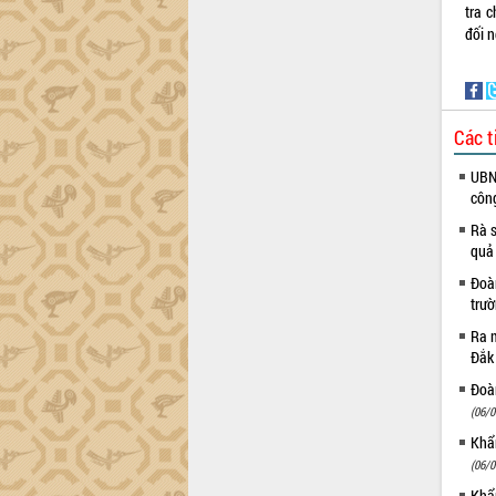
Dự án cao tốc Khánh Hòa - Buôn Ma
tra 
Thuột
đối n
Định vị cà phê Việt Nam như một “di
sản sống” trong dòng chảy toàn cầu
Xây dựng nông thôn mới: Nâng cao đời
sống người dân từ những mô hình thiết
Các t
thực
Quyết liệt tháo gỡ vướng mắc, đẩy
UBND
nhanh tiến độ các dự án trọng điểm
côn
trong Khu kinh tế Nam Phú Yên
Rà s
Hòn Yến phát triển du lịch gắn với bảo
quả
tồn biển
Đoàn
Lấy ý kiến điều chỉnh Quy hoạch tỉnh
trư
Đắk Lắk thời kỳ 2021-2030, tầm nhìn
Ra m
đến năm 2050
Đắk
Phát động chiến dịch 30 ngày đêm
giải phóng mặt bằng Tuyến đường bộ
Đoàn
ven biển
(06/0
Đắk Lắk nỗ lực thúc đẩy tăng trưởng
Khẩn
kinh tế từ 10% trở lên trong Quý
(06/0
II/2026
Khẩn