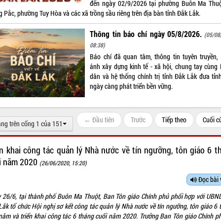
đến ngày 02/9/2026 tại phường Buôn Ma Thuộ
g Pắc, phường Tuy Hòa và các xã trồng sầu riêng trên địa bàn tỉnh Đắk Lắk.
Thông tin báo chí ngày 05/8/2026.
(05/08
08:38)
Báo chí đã quan tâm, thông tin tuyên truyền,
ánh xây dựng kinh tế - xã hội, chung tay cùng
dân và hệ thống chính trị tỉnh Đắk Lắk đưa tỉn
ngày càng phát triển bền vững.
← Đầu tiên
Trước
Tiếp theo
Cuối 
ang trên cổng 1 của 151
ển khai công tác quản lý Nhà nước về tín ngưỡng, tôn giáo 6 t
i năm 2020
(26/06/2020, 15:20)
Đọc bài 
 26/6, tại thành phố Buôn Ma Thuột, Ban Tôn giáo Chính phủ phối hợp với UBND
Lắk tổ chức Hội nghị sơ kết công tác quản lý Nhà nước về tín ngưỡng, tôn giáo 6 
năm và triển khai công tác 6 tháng cuối năm 2020. Trưởng Ban Tôn giáo Chính p