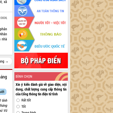
t, xã
/2026,
 phản
 Nhân
h nhà
cùng →
háng
BÌNH CHỌN
Xin ý kiến đánh giá về giao diện, nội
dung, chất lượng cung cấp thông tin
viết
của Cổng thông tin điện tử tỉnh
Rất tốt
 tỉnh
tháng
Tốt
hủ Vũ
Trung bình