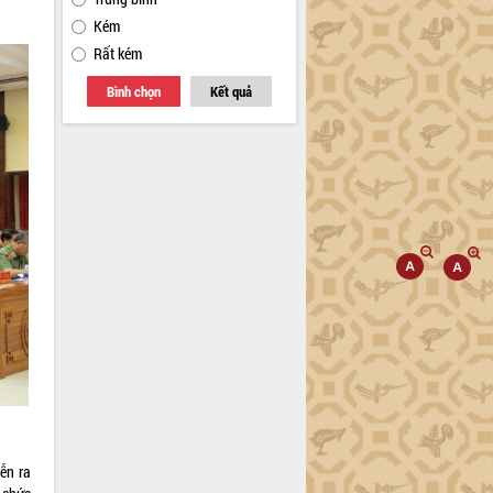
Kém
Rất kém
Bình chọn
Kết quả
ễn ra