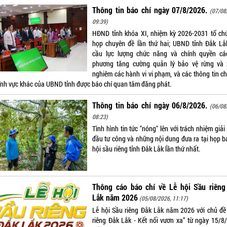
Thông tin báo chí ngày 07/8/2026.
(07/08
09:39)
HĐND tỉnh khóa XI, nhiệm kỳ 2026-2031 tổ ch
họp chuyên đề lần thứ hai; UBND tỉnh Đắk Lắ
cầu lực lượng chức năng và chính quyền cá
phương tăng cường quản lý bảo vệ rừng và 
nghiêm các hành vi vi phạm, và các thông tin ch
lĩnh vực khác của UBND tỉnh được báo chí quan tâm đăng phát.
Thông tin báo chí ngày 06/8/2026.
(06/08
08:23)
Tình hình tin tức "nóng" lên với trách nhiệm giả
đầu tư công và những nội dung đưa ra tại họp b
hội sầu riêng tỉnh Đắk Lắk lần thứ nhất.
Thông cáo báo chí về Lễ hội Sầu riêng
Lắk năm 2026
(05/08/2026, 11:17)
Lễ hội Sầu riêng Đắk Lắk năm 2026 với chủ đề
riêng Đắk Lắk - Kết nối vươn xa” từ ngày 15/8