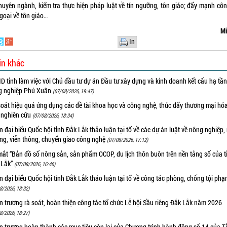
chuyên ngành, kiểm tra thực hiện pháp luật về tín ngưỡng, tôn giáo; đẩy mạnh côn
goại về tôn giáo…
Mi
In
in khác
 tỉnh làm việc với Chủ đầu tư dự án Đầu tư xây dựng và kinh doanh kết cấu hạ tầ
g nghiệp Phú Xuân
(07/08/2026, 19:47)
oát hiệu quả ứng dụng các đề tài khoa học và công nghệ, thúc đẩy thương mại hóa
 nghiên cứu
(07/08/2026, 18:34)
 đại biểu Quốc hội tỉnh Đắk Lắk thảo luận tại tổ về các dự án luật về nông nghiệp,
ờng, viễn thông, chuyển giao công nghệ
(07/08/2026, 17:12)
ắt “Bản đồ số nông sản, sản phẩm OCOP, du lịch thôn buôn trên nền tảng số của t
 Lắk”
(07/08/2026, 16:46)
 đại biểu Quốc hội tỉnh Đắk Lắk thảo luận tại tổ về công tác phòng, chống tội ph
8/2026, 18:32)
 trương rà soát, hoàn thiện công tác tổ chức Lễ hội Sầu riêng Đắk Lắk năm 2026
8/2026, 18:27)
 trương hoàn thành các mục tiêu còn lại của Chương trình hành động số 14 của T