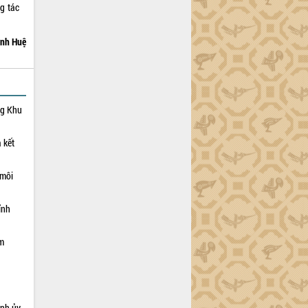
g tác
nh Huệ
ng Khu
 kết
 môi
ỉnh
ạm
ỉnh ủy