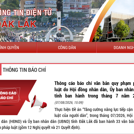
ÍNH QUYỀN
CÔNG DÂN
DOANH NGH
C
THÔNG TIN BÁO CHÍ
Thông cáo báo chí văn bản quy phạm 
luật do Hội đồng nhân dân, Ủy ban nhân
tỉnh ban hành trong tháng 7 năm 
(07/08/2026, 15:09)
Thực hiện Đề án “Tăng cường năng lực tiếp cận
luật của người dân”, trong tháng 07/2026, Hội
 dân (HĐND) và Ủy ban nhân dân (UBND) tỉnh Đắk Lắk đã ban hành 33 văn bả
 pháp luật (gồm 12 Nghị quyết và 21 Quyết định).