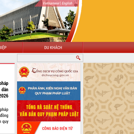
|
Vietnamese
English
IỆP
DU KHÁCH
HÀO MỪNG ĐẾN VỚI CỔNG THÔNG TIN ĐIỆN TỬ TỈNH ĐẮK LẮK
pháp
 dân
2026
 pháp
 đồng
n quy