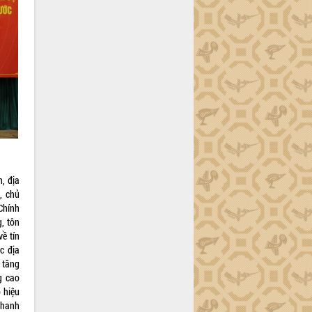
, địa
, chủ
Chính
, tôn
ề tín
c địa
 tăng
g cao
 hiệu
thanh