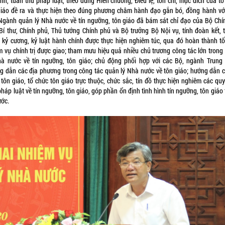
ịnh, tuân thủ pháp luật, theo đúng Hiến chương, Điều lệ, tôn chỉ, mục đích của tổ
giáo đề ra và thực hiện theo đúng phương châm hành đạo gắn bó, đồng hành vớ
 Ngành quản lý Nhà nước về tín ngưỡng, tôn giáo đã bám sát chỉ đạo của Bộ Chính
Bí thư, Chính phủ, Thủ tướng Chính phủ và Bộ trưởng Bộ Nội vụ, tính đoàn kết, 
, kỷ cương, kỷ luật hành chính được thực hiện nghiêm túc, qua đó hoàn thành tố
m vụ chính trị được giao; tham mưu hiệu quả nhiều chủ trương công tác lớn trong
hà nước về tín ngưỡng, tôn giáo; chủ động phối hợp với các Bộ, ngành Trung
g dẫn các địa phương trong công tác quản lý Nhà nước về tôn giáo; hướng dẫn c
 tôn giáo, tổ chức tôn giáo trực thuộc, chức sắc, tín đồ thực hiện nghiêm các quy
háp luật về tín ngưỡng, tôn giáo, góp phần ổn định tình hình tín ngưỡng, tôn giáo
ước.