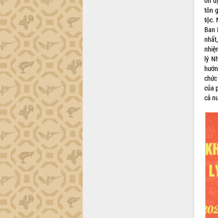
ổn đ
trường Nguyễn Hoàng Hiệp khảo sát
tôn 
vùng trồng và doanh nghiệp đóng gói
tộc.
sầu riêng tại Đắk Lắk
Ban 
Trình diễn nghệ thuật chế biến các
nhất
món ăn từ sầu riêng
nhiệ
Đắk Lắk công bố Quy hoạch và xúc
lý N
tiến đầu tư tỉnh
hướn
Ngành cá ngừ Đắk Lắk chủ động thích
chức
ứng để giữ vững thị trường xuất khẩu
của p
cả n
Diễn đàn Kinh tế tư nhân Việt Nam đột
phá cơ chế - Hợp tác công tư
Đề án 06 tạo bước ngoặt đột phá trong
cải cách hành chính tỉnh Đắk Lắk
Kết nối tour, đẩy mạnh chuyển đổi số
để phát triển du lịch Đắk Lắk
Khởi động Dự án Đầu tư xây dựng hạ
tầng kỹ thuật Cụm công nghiệp Tân
Tiến
Gặp mặt các cơ quan báo chí nhân Kỷ
niệm 101 năm Ngày Báo chí Cách
mạng Việt Nam