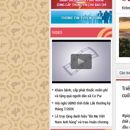
Krôn
VIDEO
Các tr
Tri
Khám bệnh, cấp phát thuốc miễn phí
cuố
và tặng quà người dân xã Cư Pui
Hội nghị UBND tỉnh Đắk Lắk thường kỳ
tháng 7/2026
Ngày
Lễ truy tặng danh hiệu “Bà Mẹ Việt
Đắk 
Nam Anh hùng” và trao Huân chương
đầu 
Lao động