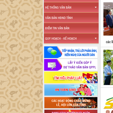
HỆ THỐNG VĂN BẢN
VĂN BẢN HĐND TỈNH
ĐIỂM TIN VĂN BẢN
QUY HOẠCH - KẾ HOẠCH
các 