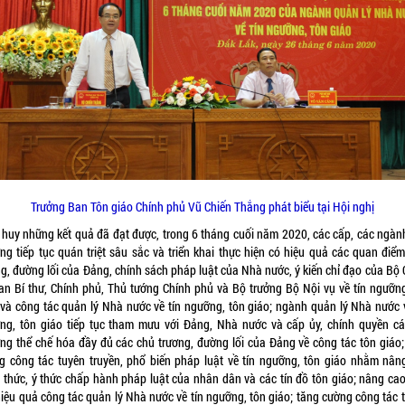
Trưởng Ban Tôn giáo Chính phủ Vũ Chiến Thắng phát biểu tại Hội nghị
 huy những kết quả đã đạt được, trong 6 tháng cuối năm 2020, các cấp, các ngành
ng tiếp tục quán triệt sâu sắc và triển khai thực hiện có hiệu quả các quan điểm
ng, đường lối của Đảng, chính sách pháp luật của Nhà nước, ý kiến chỉ đạo của Bộ 
 Ban Bí thư, Chính phủ, Thủ tướng Chính phủ và Bộ trưởng Bộ Nội vụ về tín ngưỡng
 và công tác quản lý Nhà nước về tín ngưỡng, tôn giáo; ngành quản lý Nhà nước v
ng, tôn giáo tiếp tục tham mưu với Đảng, Nhà nước và cấp ủy, chính quyền cá
ng thể chế hóa đầy đủ các chủ trương, đường lối của Đảng về công tác tôn giáo;
g công tác tuyên truyền, phổ biến pháp luật về tín ngưỡng, tôn giáo nhằm nân
 thức, ý thức chấp hành pháp luật của nhân dân và các tín đồ tôn giáo; nâng cao
 hiệu quả công tác quản lý Nhà nước về tín ngưỡng, tôn giáo; tăng cường công tác 