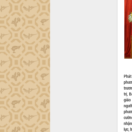
công tác cải cách hành chính mô hình
mới
UBND tỉnh họp báo định kỳ tháng 4
năm 2026
Hội thảo khoa học “Giải pháp thúc đẩy
phát triển nền kinh tế xanh tại tỉnh
Đắk Lắk”
Tăng cường giám sát, đôn đốc thực
hiện nhiệm vụ quản lý tài sản công
hàng tuần
Tháo gỡ những vướng mắc, đẩy mạnh
công tác cải cách thủ tục hành chính
Phát
tại Trung tâm Phục vụ hành chính
phươ
công tỉnh
trươ
trị,
Đắk Lắk: Tôn vinh 46 giải pháp tại Hội
giáo
thi Sáng tạo Kỹ thuật 2024 - 2025
ngưỡ
Đắk Lắk rà soát, điều chỉnh Đề án 190
phươ
về phát triển nuôi trồng thủy sản
cườn
Phó Chủ tịch UBND tỉnh Đắk Lắk
nhận
Trương Công Thái kiểm tra thực địa
lực,