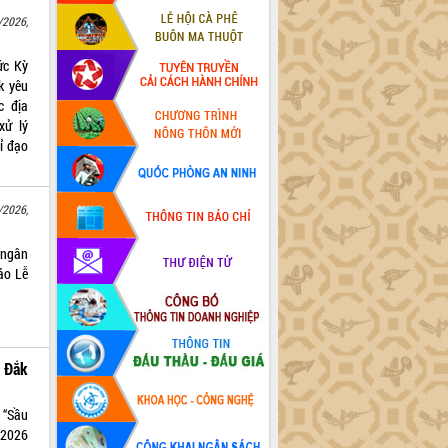
/2026,
ức Kỳ
k yêu
c địa
xử lý
ỉ đạo
/2026,
i ngân
áo Lễ
 Đắk
 “Sầu
/2026