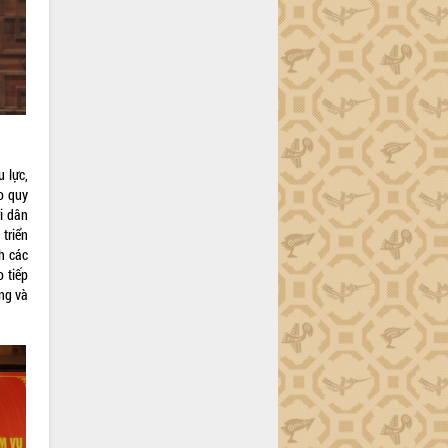
 lực,
o quy
i dân
triển
h các
 tiếp
ảng và