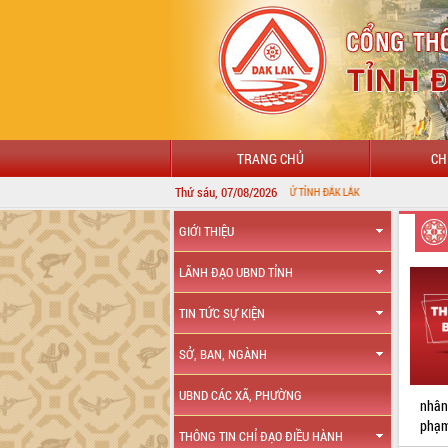
TRANG CHỦ
CH
Thứ sáu, 07/08/2026
GIỚI THIỆU
LÃNH ĐẠO UBND TỈNH
TIN TỨC SỰ KIỆN
SỞ, BAN, NGÀNH
UBND CÁC XÃ, PHƯỜNG
nhân
phạm
THÔNG TIN CHỈ ĐẠO ĐIỀU HÀNH