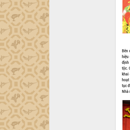
Đắk Lắk sơ kết 4 năm triển khai thực
hiện Đề án 06 của Chính phủ
Họp báo thông tin về Hội nghị Công bố
Quy hoạch và Xúc tiến đầu tư tỉnh Đắk
Lắk
Khơi thông điểm nghẽn, đẩy nhanh
giải ngân vốn khắc phục thiên tai
Bên 
HĐND tỉnh thông qua điều chỉnh Quy
hiệu
hoạch tỉnh thời kỳ 2021-2030
định
Hội thảo góp ý hồ sơ điều chỉnh quy
tộc.
hoạch tỉnh Đắk Lắk thời kỳ 2021-2030,
khai
tầm nhìn đến năm 2050
hoạt
Nâng cao hiệu quả hoạt động của các
tục đ
doanh nghiệp nhà nước
Nhà 
Hội nghị triển khai kết nối mạng
truyền số liệu chuyên dùng phục vụ cơ
quan Đảng, Nhà nước
Lễ phát động chuỗi hoạt động chung
tay làm sạch môi trường
Xã Ea Kar bước chuyển mình trong