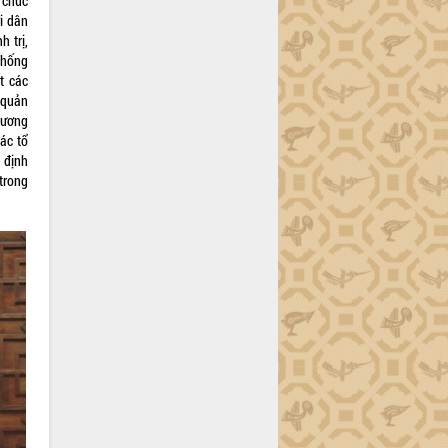
 chức
i dân
 trị,
thống
t các
 quản
 ương
ác tổ
 định
 trong