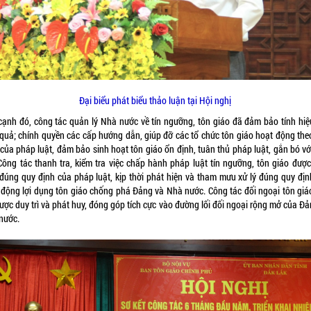
Đại biểu phát biểu thảo luận tại Hội nghị
cạnh đó, công tác quản lý Nhà nước về tín ngưỡng, tôn giáo đã đảm bảo tính hiệu
 quả; chính quyền các cấp hướng dẫn, giúp đỡ các tổ chức tôn giáo hoạt động the
 của pháp luật, đảm bảo sinh hoạt tôn giáo ổn định, tuân thủ pháp luật, gắn bó vớ
 Công tác thanh tra, kiểm tra việc chấp hành pháp luật tín ngưỡng, tôn giáo được 
 đúng quy định của pháp luật, kịp thời phát hiện và tham mưu xử lý đúng quy địn
 động lợi dụng tôn giáo chống phá Đảng và Nhà nước. Công tác đối ngoại tôn giáo
ược duy trì và phát huy, đóng góp tích cực vào đường lối đối ngoại rộng mở của Đ
nước.